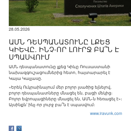
28.05.2026
ԱՄՆ ԴԵՍՊԱՆԱՏՈՒՆԸ ԼՔԵՑ
ԿԻԵՎԸ. ԻՆՉ-ՈՐ ԼՈՒՐՋ ԲԱ՞Ն Է
ՍՊԱՍՎՈՒՄ
ԱՄՆ դեսպանատունը լքեց Կիևը Ռուսաստանի
նախազգուշացումներից հետո, հայտարարել է
Կայա Կալլասը.
«Երեկ Ուկրաինայում մեր բոլոր լսածից ելնելով,
բոլոր դեսպանատները մնացել են, բացի մեկից։
Բոլոր եվրոպացիները մնացել են, ԱՄՆ-ն հեռացել է»։
Այսինքն՝ ինչ-որ լուրջ բա՞ն է սպասվում։
www.iravunk.com