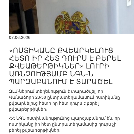
07.06.2026
«ՈՍՏԻԿԱՆԸ ՔՎԵԱՐԿԵԼՈՒՑ
ՀԵՏՈ ԻՐ ՀԵՏ ԴՈՒՐՍ Է ԲԵՐԵԼ
ՔՎԵԱԹԵՐԹԻԿՆԵՐ» ԼՈՒՐԻ
ԱՌՆՉՈՒԹՅԱՄԲ ՆԳՆ-Ն
ՊԱՐԶԱԲԱՆՈՒՄ Է ՏԱՐԱԾԵԼ
ԶԼՄ-ներում տեղեկություն է տարածվել, որ
Վանաձորի 23/58 ընտրատեղամասում ոստիկանը
քվեարկելուց հետո իր հետ դուրս է բերել
քվեաթերթիկներ։
ՀՀ ՆԳՆ ոստիկանությունից պարզաբանում են, որ
ոստիկանը իր հետ ընտրատեղամասից դուրս չի
բերել քվեաթերթիկներ։