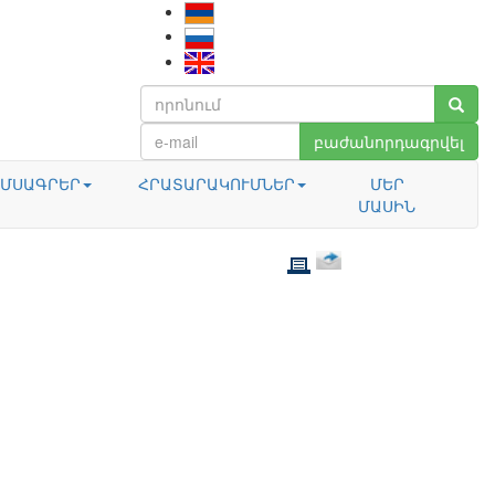
բաժանորդագրվել
ՄՍԱԳՐԵՐ
ՀՐԱՏԱՐԱԿՈՒՄՆԵՐ
ՄԵՐ
ՄԱՍԻՆ