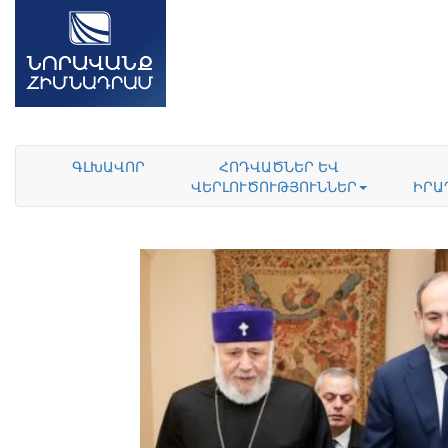
ԳԼԽԱՎՈՐ
ՀՈԴՎԱԾՆԵՐ ԵՎ
ՎԵՐԼՈՒԾՈՒԹՅՈՒՆՆԵՐ
ԻՐԱ