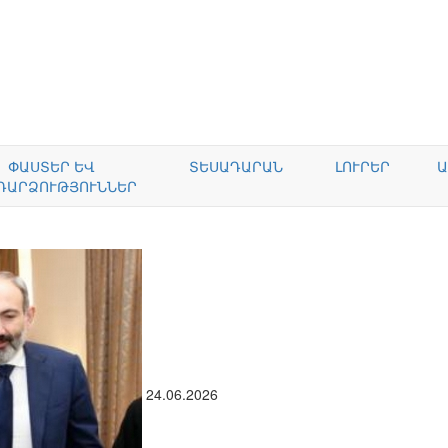
ՓԱՍՏԵՐ ԵՎ
ՏԵՍԱԴԱՐԱՆ
ԼՈՒՐԵՐ
Ա
ԴԱՐՁՈՒԹՅՈՒՆՆԵՐ
24.06.2026