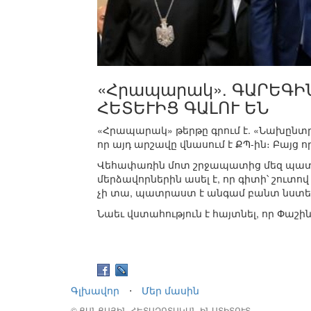
«Հրապարակ». ԳԱՐԵԳԻՆ 
ՀԵՏԵՒԻՑ ԳԱԼՈՒ ԵՆ
«Հրապարակ» թերթը գրում է. «Նախընտ
որ այդ արշավը վնասում է ՔՊ-ին։ Բայց 
Վեհափառին մոտ շրջապատից մեզ պատմե
մերձավորներին ասել է, որ գիտի՝ շուտով
չի տա, պատրաստ է անգամ բանտ նստել,
Նաեւ վստահություն է հայտնել, որ Փաշի
Գլխավոր
⋅
Մեր մասին
© ՑԱՆՑԱՅԻՆ ՀԵՏԱԶՈՏԱԿԱՆ ԻՆՍՏԻՏՈՒՏ