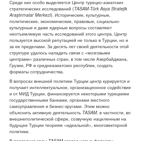
Среди них особо выделяется Центр турецко-азиатских
стратегических исследований (
TASAM-Türk Asya Stratejik
Araştırmalar Merkezi
). Исторические, культурные,
политические, экономические, правовые, социально-
культурные и даже ядерные вопросы составляют
неотъемлемую часть исследований этого центра. Центр
пользуется высокой репутацией не только в Турции, но и
за ее пределами. За десять лет своей деятельности этой
структуре удалось наладить связи с «мозговыми
центрами» различных стран, в том числе Азербайджана,
Грузии, РФ и среднеазиатских республик, создать
форматы сотрудничества.
В вопросах внешней политики Турции центр курируется и
получает интеллектуальное, организационное содействие
и от МИД Турции, финансируется некоторыми турецкими
государственными банками, органами местного
самоуправления и бизнес-кругами. Этим можно
объяснить активную деятельность
TASAM
, в частности, во
внешнеполитической сфере, созвучную нацеленным на
будущее Турции теориям «идеальной», многовекторной
политики.
В последние годы
TASAM
создал новые форматы