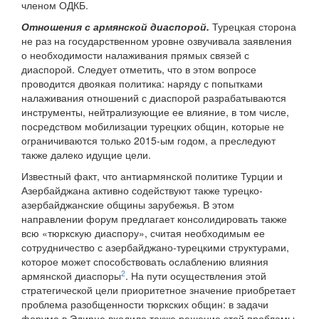
членом ОДКБ.
Отношения с армянской диаспорой.
Турецкая сторона
не раз на государственном уровне озвучивала заявления
о необходимости налаживания прямых связей с
диаспорой. Следует отметить, что в этом вопросе
проводится двоякая политика: наряду с попытками
налаживания отношений с диаспорой разрабатываются
инструменты, нейтрализующие ее влияние, в том числе,
посредством мобилизации турецких общин, которые не
ограничиваются только 2015-ым годом, а преследуют
также далеко идущие цели.
Известный факт, что антиармянской политике Турции и
Азербайджана активно содействуют также турецко-
азербайджанские общины зарубежья. В этом
направлении форум предлагает консолидировать также
всю «тюркскую диаспору», считая необходимым ее
сотрудничество с азербайджано-турецкими структурами,
которое может способствовать ослаблению влияния
2
армянской диаспоры
. На пути осуществления этой
стратегической цели приоритетное значение приобретает
проблема разобщенности тюркских общин: в задачи
форума в Эдирне входило также решение этой проблемы.