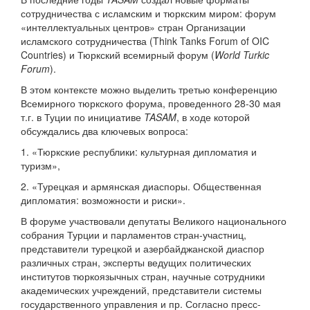
сотрудничества с исламским и тюркским миром: форум
«интеллектуальных центров» стран Организации
исламского сотрудничества (Think Tanks Forum of OIC
Countries) и Тюркский всемирный форум (
World Turkic
Forum
).
В этом контексте можно выделить третью конференцию
Всемирного тюркского форума, проведенного 28-30 мая
т.г. в Туции по инициативе
TASAM
, в ходе которой
обсуждались два ключевых вопроса:
1. «Тюркские республики: культурная дипломатия и
туризм»,
2. «Турецкая и армянская диаспоры. Общественная
дипломатия: возможности и риски».
В форуме участвовали депутаты Великого национального
собрания Турции и парламентов стран-участниц,
представители турецкой и азербайджанской диаспор
различных стран, эксперты ведущих политических
институтов тюркоязычных стран, научные сотрудники
академических учреждений, представители системы
государственного управления и пр. Согласно пресс-