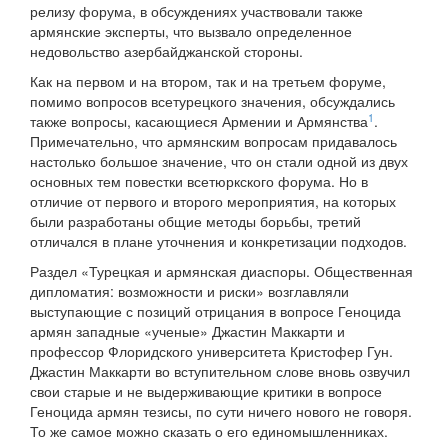
релизу форума, в обсуждениях участвовали также
армянские эксперты, что вызвало определенное
недовольство азербайджанской стороны.
Как на первом и на втором, так и на третьем форуме,
помимо вопросов всетурецкого значения, обсуждались
1
также вопросы, касающиеся Армении и Армянства
.
Примечательно, что армянским вопросам придавалось
настолько большое значение, что он стали одной из двух
основных тем повестки всетюркского форума. Но в
отличие от первого и второго мероприятия, на которых
были разработаны общие методы борьбы, третий
отличался в плане уточнения и конкретизации подходов.
Раздел «Турецкая и армянская диаспоры. Общественная
дипломатия: возможности и риски» возглавляли
выступающие с позиций отрицания в вопросе Геноцида
армян западные «ученые» Джастин Маккарти и
профессор Флоридского университета Кристофер Гун.
Джастин Маккарти во вступительном слове вновь озвучил
свои старые и не выдерживающие критики в вопросе
Геноцида армян тезисы, по сути ничего нового не говоря.
То же самое можно сказать о его единомышленниках.