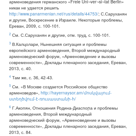
арменоведения германского «Freie Uni¬ver¬si¬tat Berlin»
никак не удается решить
http://www.panarmenian.net/rus/details/44753/
; С.Саруханян
и другие, Воскресение в Израиле. Некоторые проблемы,
Ереван, 2009, с. 100-101.
2
См. С.Саруханян и другие, отм. труд, с. 100-101.
3
В.Калцолари, Нынешняя ситуация и проблемы
европейского арменоведения, Второй международный
арменоведческий форум, «Арменоведение и вызовы
современности», Доклады пленарного заседания, Ереван,
2013, с. 40.
4
Там же, с. 36, 42-43.
5
См. «В Москве создается Российское общество
арменоведов»,
http://hayernaysor.am/մոսկվայում-
ստեղծվում-է-ռուսաստանի-հ/
6
Г.Акопян, Отношения Родина-Диаспоրа и проблемы
арменоведения, Второй международный
арменоведческий форум, «Арменоведение и вызовы
современности», Доклады пленарного заседания, Ереван,
2013, с. 84.