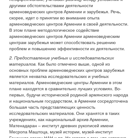
другими обстоятельствами деятельности
арменоведческих центров Армении и зарубежья. Речь,
скорее, идет о принятии во внимание опыта
арменоведческих центров Армении в своей деятельности.
В этом плане методологическое содействие
арменоведческих центров Армении арменоведческим
центрам зарубежья может способствовать решению
проблем и повышению эффективности их деятельности.
2. Предоставление учебных и исследовательских
материалов.
Как было отмечено выше, одной из
основных проблем арменоведческих центров зарубежья
является нехватка исследовательских и учебных
материалов. Арменоведческие центры Армении в этом
плане находятся в сравнительно лучших условиях. Во-
первых, будучи исторической родиной армянского народа
и национальным государством, в Армении сосредоточена
большая часть представляющих ценность
исследовательских материалов. Они хранятся в таких
учреждениях, как национальный архив Армении,
Матенадаран – институт древних рукописей имени
Месропа Маштоца, музей истории, музей-институт
Геноцида армян НАН и пр. Не говоря о том, что историко-