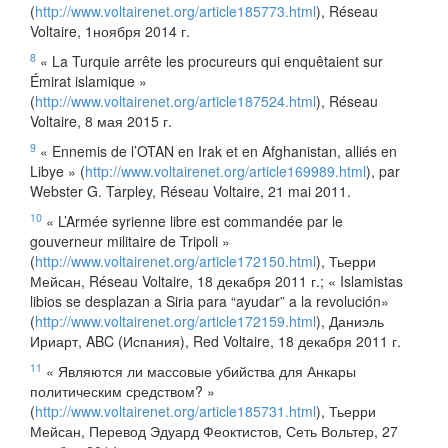
(
http://www.voltairenet.org/article185773.html
), Réseau
Voltaire, 1ноября 2014 г.
8
« La Turquie arrête les procureurs qui enquêtaient sur
Émirat islamique »
(
http://www.voltairenet.org/article187524.html
), Réseau
Voltaire, 8 мая 2015 г.
9
« Ennemis de l’OTAN en Irak et en Afghanistan, alliés en
Libye » (
http://www.voltairenet.org/article169989.html
), par
Webster G. Tarpley, Réseau Voltaire, 21 mai 2011.
10
« L’Armée syrienne libre est commandée par le
gouverneur militaire de Tripoli »
(
http://www.voltairenet.org/article172150.html
), Тьерри
Мейсан, Réseau Voltaire, 18 декабря 2011 г.; « Islamistas
libios se desplazan a Siria para “ayudar” a la revolución»
(
http://www.voltairenet.org/article172159.html
), Даниэль
Ириарт, ABC (Испания), Red Voltaire, 18 декабря 2011 г.
11
« Являются ли массовые убийства для Анкары
политическим средством? »
(
http://www.voltairenet.org/article185731.html
), Тьерри
Мейсан, Перевод Эдуард Феоктистов, Сеть Вольтер, 27