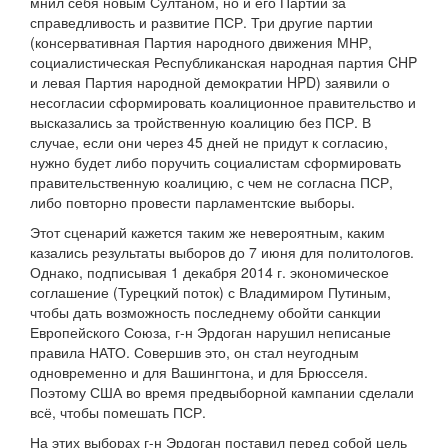
мнил себя новым Султаном, но и его Партии за
справедливость и развитие ПСР. Три другие партии
(консервативная Партия народного движения МНР,
социалистическая Республиканская народная партия CHP
и левая Партия народной демократии HPD) заявили о
несогласии сформировать коалиционное правительство и
высказались за тройственную коалицию без ПСР. В
случае, если они через 45 дней не придут к согласию,
нужно будет либо поручить социалистам сформировать
правительственную коалицию, с чем не согласна ПСР,
либо повторно провести парламентские выборы.
Этот сценарий кажется таким же невероятным, каким
казались результаты выборов до 7 июня для политологов.
Однако, подписывая 1 декабря 2014 г. экономическое
соглашение (Турецкий поток) с Владимиром Путиным,
чтобы дать возможность последнему обойти санкции
Европейского Союза, г-н Эрдоган нарушил неписаные
правила НАТО. Совершив это, он стал неугодным
одновременно и для Вашингтона, и для Брюсселя.
Поэтому США во время предвыборной кампании сделали
всё, чтобы помешать ПСР.
На этих выборах г-н Эрдоган поставил перед собой цель