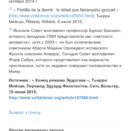
октября 2014 r.
12
« Flottille de la liberté : le détail que Netanyahu ignorait »
(
http://www.voltairenet.org/article165659.html
), Тьерри
Мейсан, Réseau Voltaire, 6 июня 2010.
13
Вначале Совет возглавлял профессор Бурхан Шальюн,
которого западные СМИ представляли как «светского
активиста», хотя с 2003 г. он был политическим
советником Абасси Мадани (президент исламского
Фронта спасения Алжира). Сегодня Совет возглавляет
Жорж Сабра, которого представляют как марксиста-
христианина, хотя он недавно совершил паломничество в
Мекку.
Источник : « Конец режима Эрдогана », Тьерри
Мейсан, Перевод Эдуард Феоктистов, Сеть Вольтер,
15 июня 2015,
http://www.voltairenet.org/article187880.html
Возврат к списку
Другие материалы автора