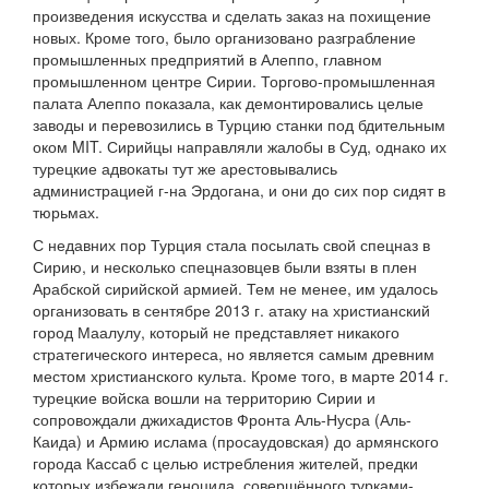
произведения искусства и сделать заказ на похищение
новых. Кроме того, было организовано разграбление
промышленных предприятий в Алеппо, главном
промышленном центре Сирии. Торгово-промышленная
палата Алеппо показала, как демонтировались целые
заводы и перевозились в Турцию станки под бдительным
оком MIT. Сирийцы направляли жалобы в Суд, однако их
турецкие адвокаты тут же арестовывались
администрацией г-на Эрдогана, и они до сих пор сидят в
тюрьмах.
С недавних пор Турция стала посылать свой спецназ в
Сирию, и несколько спецназовцев были взяты в плен
Арабской сирийской армией. Тем не менее, им удалось
организовать в сентябре 2013 г. атаку на христианский
город Маалулу, который не представляет никакого
стратегического интереса, но является самым древним
местом христианского культа. Кроме того, в марте 2014 г.
турецкие войска вошли на территорию Сирии и
сопровождали джихадистов Фронта Аль-Нусра (Аль-
Каида) и Армию ислама (просаудовская) до армянского
города Кассаб с целью истребления жителей, предки
которых избежали геноцида, совершённого турками-