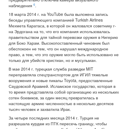
6
наблюдения
.
18 марта 2014 г. на YouTube была выложена запись
беседы управляющего компанией Turkish Airlines
Мехмета Каратаса, в которой он жаловался советнику г-
на Эрдогана на то, что его компания использовалась
правительством для тайной перевозки оружия в Нигерию
для Боко Харам. Высокопоставленный чиновник был
обеспокоен не тем, что он нарушал международное
право, а тем, что это оружие могло быть использовано не
только для убийств христиан, но и мусульман.
В мае 2014 г. турецкая служба разведки MIT
переправляла спецтранспортом для ИГИЛ тяжелые
вооружения и новые пикапы Toyota, предоставленные
Саудовской Аравией. Исламское государство, которая в
то время представляла собой организацию из нескольких
сотен боевиков, за один месяц превратилась в
настоящую армию численностью в несколько десятков
тысяч человек и захватила Ирак.
За четыре последних месяца 2014 г. Турция не
разрешала курдам из ПТК пересечь границу, чтобы