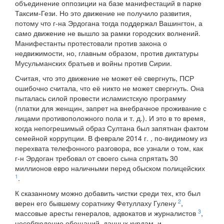
объединение оппозиции на базе манифестаций в парке
Таксим-Гези. Но это движение не получило развития,
потому что г-на Эрдогана тогда поддержал Вашингтон, а
само движение не вышло за рамки городских волнений.
Манифестанты протестовали против закона о
недвижимости, но, главным образом, против диктатуры
Мусульманских братьев и войны против Сирии.
Считая, что это движение не может её свергнуть, ПСР
ошибочно считала, что её никто не может свергнуть. Она
пыталась силой провести исламистскую программу
(платки для женщин, запрет на внебрачное проживание с
лицами противоположного пола и т. д.). И это в то время,
когда непогрешимый образ Султана был запятнан фактом
семейной коррупции. В феврале 2014 г. , по-видимому из
перехвата телефонного разговора, все узнали о том, как
г-н Эрдоган требовал от своего сына спрятать 30
миллионов евро наличными перед обыском полицейских
1
.
К сказанному можно добавить чистки среди тех, кто был
2
верен его бывшему соратнику Фетуллаху Гулену
,
3
массовые аресты генералов, адвокатов и журналистов
,
несоблюдение обещаний, данных курдам, и