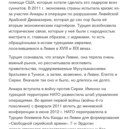
помощи США, которые хотели сделать его лидером всех
суннитов. В 2011 г. экономика страны испытала кризис из-
за участия Анкары в операции по разрушению Ливийской
Арабской Джамахирии, которая до сих пор была её
вторым экономическим партнёром. Турция возобновила
исторические связи, которые у неё были с народностью
мистрата и, главным образом, с агдамами, то есть
обращёнными в ислам турецкими евреями,
поселившимися в Ливии в XVIII и XIX веках.
Турция сознавала, что атакуя Ливию, она теряла очень
важный рынок, но рассчитывала возглавить
правительства, поддерживаемые Мусульманскими
братьями в Тунисе, а затем, возможно, в Ливии, Египте и
Сирии. Вначале так оно и было, но длилось не долго.
Анкара вступила в войну против Сирии. Именно на
турецкой территории НАТО разместила штаб управления
операциями. Во время первой войны (войны 4-го
поколения) с февраля 2011 вплоть до женевской
конференции в июне 2012 г. НАТО переправляла в
Турцию боевиков Аль-Каиды из Ливии для формирования
«Свободной сирийской армии». Г-н Эрдоган
довольствовался предоставлением воздушных баз,