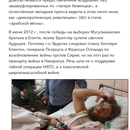
закамуфлированных по «лагеря беженцев», а
ослеплённая западная пресса видела в этом ничто иное,
как «демократическую революцию» (sic) в стиле
«арабской вёсны».
В июне 2012 г., после победы на выборах Мусульманских
братьев в Египте, всему Братству сулили светлое
будущее. Поэтому г-н Эрдоган следовал плану Хиллари
Клинтон, генерала Петреуса и Франсуа Олланда по
возобновлению войны против Сирии, но на этот раз по
принципу войны в Никарагуа. Речь шла не о поддержке
тайной операции НАТО, а о классической
широкомасштабной войне.