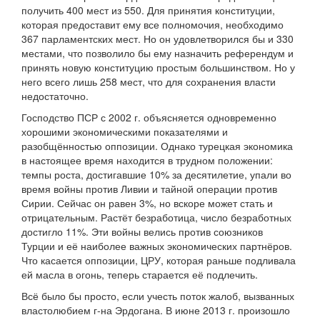
получить 400 мест из 550. Для принятия конституции,
которая предоставит ему все полномочия, необходимо
367 парламентских мест. Но он удовлетворился бы и 330
местами, что позволило бы ему назначить референдум и
принять новую конституцию простым большинством. Но у
него всего лишь 258 мест, что для сохранения власти
недостаточно.
Господство ПСР с 2002 г. объясняется одновременно
хорошими экономическими показателями и
разобщённостью оппозиции. Однако турецкая экономика
в настоящее время находится в трудном положении:
темпы роста, достигавшие 10% за десятилетие, упали во
время войны против Ливии и тайной операции против
Сирии. Сейчас он равен 3%, но вскоре может стать и
отрицательным. Растёт безработица, число безработных
достигло 11%. Эти войны велись против союзников
Турции и её наиболее важных экономических партнёров.
Что касается оппозиции, ЦРУ, которая раньше подливала
ей масла в огонь, теперь старается её подлечить.
Всё было бы просто, если учесть поток жалоб, вызванных
властолюбием г-на Эрдогана. В июне 2013 г. произошло