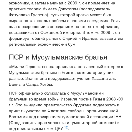
экономику, а затем начиная с 2009 г. он применяет на
практике теорию Ахмета Довутоглы (последователь
Фетуллаха Гуллена), суть которой кратко может быть
выражена как «ноль проблем с нашими соседями». Речь
шла о разрешении с опозданием на сто лет конфликтов,
доставшихся от Османской империи. В том же 2009 г. он
формирует общий рынок с Сирией и Ираном, вызвав этим
региональный экономический бум.
ПСР и Мусульманские братья
«Милли Герюш» всегда проявляла повышенный интерес к
Мусульманским братьям в Египте, хотя истории у них
разные. Значит она придерживает учения Хассана аль-
Банны и Саида Хотбы.
ПСР официально сблизилась с Мусульманскими
братьями во время войны Израиля против Газы в 2008 -09
г.г. Это вынудило правительство Эрдогана поддержать и
принять участие во Флотилии свободы, организованной
Братьями под прикрытием гуманитарной ассоциации IHH
(Фонд защиты прав человека и гуманитарной помощи) и
12
под пристальным оком ЦРУ
.