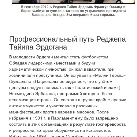
Профессиональный путь Реджепа
Тайипа Эрдогана
В молодости Эрдоган мечтал стать футболистом.
Обладая лидерскими качествами и будучи
харизматической личностью, он жил в квартале, где
хозяйничали преступники. Он вступает в «Милли Герюш»
(буквально «Национальное видение», что с учётом
цензуры следует понимать как «Политический ислам»)
Нехметдина Эрбакана, программой которого была
исламизация страны. Он состоял в группе крайне правых
антикоммунистов и участвовал в различных
манифестациях против евреев и масонов. После
избрания в 1991 г. в Парламент ему было запрещено
состоять в этих организациях в результате госпереворота
и репрессий, которые обрушились на исламистов.
Избранный в 1994 г. мэром Стамбула, он не высказывал