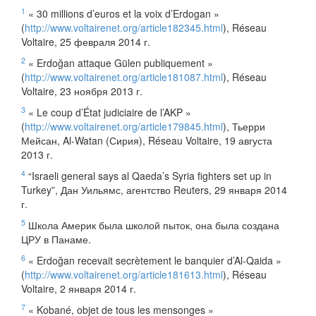
1
« 30 millions d’euros et la voix d’Erdogan »
(
http://www.voltairenet.org/article182345.html
), Réseau
Voltaire, 25 февраля 2014 г.
2
« Erdoğan attaque Gülen publiquement »
(
http://www.voltairenet.org/article181087.html
), Réseau
Voltaire, 23 ноября 2013 г.
3
« Le coup d’État judiciaire de l’AKP »
(
http://www.voltairenet.org/article179845.html
), Тьерри
Мейсан, Al-Watan (Сирия), Réseau Voltaire, 19 августа
2013 г.
4
“Israeli general says al Qaeda’s Syria fighters set up in
Turkey”, Дан Уильямс, агентство Reuters, 29 января 2014
г.
5
Школа Америк была школой пыток, она была создана
ЦРУ в Панаме.
6
« Erdoğan recevait secrètement le banquier d’Al-Qaida »
(
http://www.voltairenet.org/article181613.html
), Réseau
Voltaire, 2 января 2014 г.
7
« Kobané, objet de tous les mensonges »