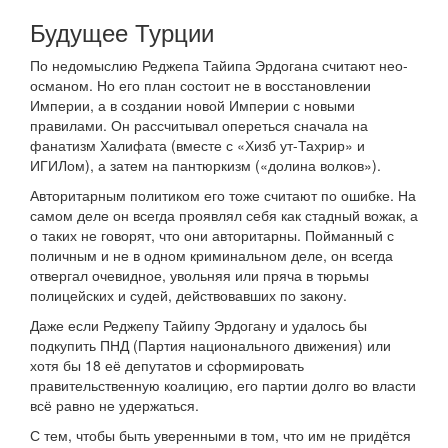
Будущее Турции
По недомыслию Реджепа Тайипа Эрдогана считают нео-
османом. Но его план состоит не в восстановлении
Империи, а в создании новой Империи с новыми
правилами. Он рассчитывал опереться сначала на
фанатизм Халифата (вместе с «Хизб ут-Тахрир» и
ИГИЛом), а затем на пантюркизм («долина волков»).
Авторитарным политиком его тоже считают по ошибке. На
самом деле он всегда проявлял себя как стадный вожак, а
о таких не говорят, что они авторитарны. Пойманный с
поличным и не в одном криминальном деле, он всегда
отвергал очевидное, увольняя или пряча в тюрьмы
полицейских и судей, действовавших по закону.
Даже если Реджепу Тайипу Эрдогану и удалось бы
подкупить ПНД (Партия национального движения) или
хотя бы 18 её депутатов и сформировать
правительственную коалицию, его партии долго во власти
всё равно не удержаться.
С тем, чтобы быть уверенными в том, что им не придётся