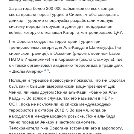
За два года более 200 000 наёмников со всех концов
света прошли через Турцию в Сирию, чтобы совершить
джихад. Турецкие спецслужбы разработали мощную
систему передачи оружия и денег для поддержания
войны, которую оплачивал Катар, а контролировало ЦРУ.
Г-н Эрдоган создал на территории Турции три
тренировочных лагеря для Аль-Каиды в Шанлыурфа (на
сирийской границе), в Османии (рядом с военной базой
НАТО в Инджирлике) и в Карамане (около Стамбула), где
он также организовал академию терроризма в традициях
4
5
«Школы Америк»
.
Полиция и турецкое правосудие показали, что г-н Эрдоган
был, как и бывший американский вице-президент Дик
Чейни, личным другом Ясина аль-Кади, «банкира Аль-
Каиды». Во всяком случае, так его называли в ФБР и
ООН, пока не исключили из списка международных
террористов в октябре 2012 г. Во время, когда он
находился в международном розыске, Ясин аль-Кади
тайно посещал Анкару в частном самолёте.
Телохранители г-на Эрдогана встречали его в аэропорту,
предварительно отключив камеры визуального