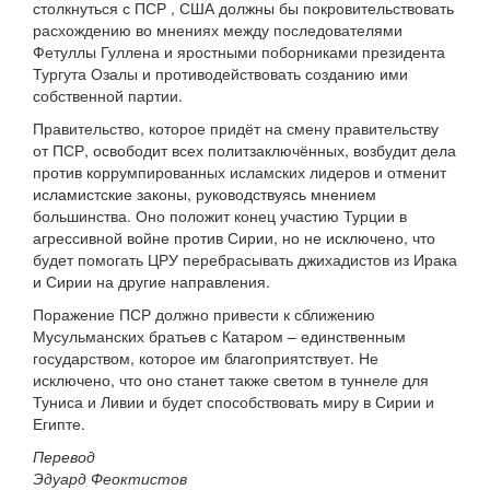
столкнуться с ПСР , США должны бы покровительствовать
расхождению во мнениях между последователями
Фетуллы Гуллена и яростными поборниками президента
Тургута Озалы и противодействовать созданию ими
собственной партии.
Правительство, которое придёт на смену правительству
от ПСР, освободит всех политзаключённых, возбудит дела
против коррумпированных исламских лидеров и отменит
исламистские законы, руководствуясь мнением
большинства. Оно положит конец участию Турции в
агрессивной войне против Сирии, но не исключено, что
будет помогать ЦРУ перебрасывать джихадистов из Ирака
и Сирии на другие направления.
Поражение ПСР должно привести к сближению
Мусульманских братьев с Катаром – единственным
государством, которое им благоприятствует. Не
исключено, что оно станет также светом в туннеле для
Туниса и Ливии и будет способствовать миру в Сирии и
Египте.
Перевод
Эдуард Феоктистов