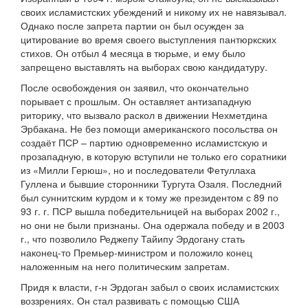
своих исламистских убеждений и никому их не навязывал.
Однако после запрета партии он был осужден за
цитирование во время своего выступления пантюркских
стихов. Он отбыл 4 месяца в тюрьме, и ему было
запрещено выставлять на выборах свою кандидатуру.
После освобождения он заявил, что окончательно
порывает с прошлым. Он оставляет антизападную
риторику, что вызвало раскол в движении Нехметдина
Эрбакана. Не без помощи американского посольства он
создаёт ПСР – партию одновременно исламистскую и
прозападную, в которую вступили не только его соратники
из «Милли Герюш», но и последователи Фетуллаха
Гуллена и бывшие сторонники Тургута Озаля. Последний
был суннитским курдом и к тому же президентом с 89 по
93 г. г. ПСР вышла победительницей на выборах 2002 г.,
но они не были признаны. Она одержала победу и в 2003
г., что позволило Реджепу Тайипу Эрдогану стать
наконец-то Премьер-министром и положило конец
наложенным на него политическим запретам.
Придя к власти, г-н Эрдоган забыл о своих исламистских
воззрениях. Он стал развивать с помощью США