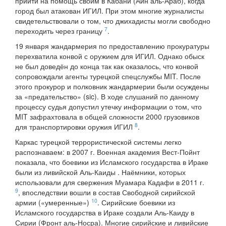
прийти на помощь своим в Кабани (Айн аль-Араб), когда
город был атакован ИГИЛ. При этом многие журналисты
свидетельствовали о том, что джихадисты могли свободно
7
переходить через границу
.
19 января жандармерия по предоставлению прокуратуры
перехватила конвой с оружием для ИГИЛ. Однако обыск
не был доведён до конца так как оказалось, что конвой
сопровождали агенты турецкой спецслужбы MIT. После
этого прокурор и полковник жандармерии были осуждены
за «предательство» (sic). В ходе слушаний по данному
процессу судья допустил утечку информации о том, что
MIT зафрахтовала в общей сложности 2000 грузовиков
8
для транспортировки оружия ИГИЛ
.
Каркас турецкой террористической системы легко
распознаваем: в 2007 г. Военная академия Вест-Пойнт
показала, что боевики из Исламского государства в Ираке
были из ливийской Аль-Каиды . Наёмники, которых
использовали для свержения Муамара Кадафи в 2011 г.
9
, впоследствии вошли в состав Свободной сирийской
10
армии («умеренные»)
. Сирийские боевики из
Исламского государства в Ираке создали Аль-Каиду в
Сирии (Фронт аль-Носра). Многие сирийские и ливийские