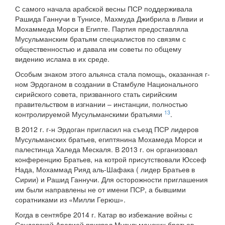
С самого начала арабской весны ПСР поддерживала
Рашида Ганнучи в Тунисе, Махмуда Джибрила в Ливии и
Мохаммеда Морси в Египте. Партия предоставляла
Мусульманским братьям специалистов по связям с
общественностью и давала им советы по общему
видению ислама в их среде.
Особым знаком этого альянса стала помощь, оказанная г-
ном Эрдоганом в создании в Стамбуле Национального
сирийского совета, призванного стать сирийским
правительством в изгнании – инстанции, полностью
13
контролируемой Мусульманскими братьями
.
В 2012 г. г-н Эрдоган пригласил на съезд ПСР лидеров
Мусульманских братьев, египтянина Мохамеда Морси и
палестинца Халеда Мескаля. В 2013 г. он организовал
конференцию Братьев, на котрой присутствовали Юссеф
Нада, Мохаммад Рияд аль-Шафака ( лидер Братьев в
Сирии) и Рашид Ганнучи. Для осторожности приглашения
им были направлены не от имени ПСР, а бывшими
соратниками из «Милли Герюш».
Когда в сентябре 2014 г. Катар во избежание войны с
Саудовской Аравией призвал Мусульманских братьев