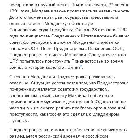
превратили в научный центр. Почти год спустя, 27 августа
1991 года, Молдавия также провозгласила независимость.
До этого момента эти два государства представляли
единый регион - Молдавскую Советскую
Социалистическую Республику. Однако 28 февраля 1992
года по инициативе Соединенных Штатов восемь бывших
советских республик, включая Молдавию, становятся
членами ООН. Но не Приднестровье. По мнению ООН,
Приднестровье - это часть Молдавии. Сразу после этого
ЦРУ попыталось приструнить Приднестровье во время
5
войны, о которой мало кто помнит
.
С тех пор Молдавия и Приднестровье развивались
отдельно. Ситуация усложняется тем, что Приднестровье
по-прежнему является советским государством,
воплотившим в жизнь мечту Михаила Горбачева о
примирении коммунизма с демократией. Однако она не
идеальна и не смогла решить проблему организованной
преступности, как Россия это сделала с Владимиром
Путиным.
Приднестровье, где с момента обретения независимости
размещается российский арсенал и российские