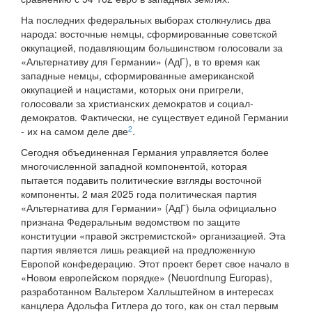
На последних федеральных выборах столкнулись два
народа: восточные немцы, сформированные советской
оккупацией, подавляющим большинством голосовали за
«Альтернативу для Германии» (АдГ), в то время как
западные немцы, сформированные американской
оккупацией и нацистами, которых они пригрели,
голосовали за христианских демократов и социал-
демократов. Фактически, не существует единой Германии
2
- их на самом деле две
.
Сегодня объединенная Германия управляется более
многочисленной западной компонентой, которая
пытается подавить политические взгляды восточной
компоненты. 2 мая 2025 года политическая партия
«Альтернатива для Германии» (АдГ) была официально
признана Федеральным ведомством по защите
конституции «правой экстремистской» организацией. Эта
партия является лишь реакцией на предложенную
Европой конфедерацию. Этот проект берет свое начало в
«Новом европейском порядке» (Neuordnung Europas),
разработанном Вальтером Халльштейном в интересах
канцлера Адольфа Гитлера до того, как он стал первым