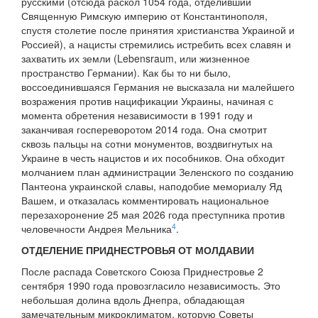
русскими (отсюда раскол 1054 года, отделивший
Священную Римскую империю от Константинополя,
спустя столетие после принятия христианства Украиной и
Россией), а нацисты стремились истребить всех славян и
захватить их земли (Lebensraum, или жизненное
пространство Германии). Как бы то ни было,
воссоединившаяся Германия не высказала ни малейшего
возражения против нацификации Украины, начиная с
момента обретения независимости в 1991 году и
заканчивая госпереворотом 2014 года. Она смотрит
сквозь пальцы на сотни монументов, воздвигнутых на
Украине в честь нацистов и их пособников. Она обходит
молчанием план администрации Зеленского по созданию
Пантеона украинской славы, наподобие мемориалу Яд
Вашем, и отказалась комментировать национальное
перезахоронение 25 мая 2026 года преступника против
4
человечности Андрея Мельника
.
ОТДЕЛЕНИЕ ПРИДНЕСТРОВЬЯ ОТ МОЛДАВИИ
После распада Советского Союза Приднестровье 2
сентября 1990 года провозгласило независимость. Это
небольшая долина вдоль Днепра, обладающая
замечательным микроклиматом, которую Советы