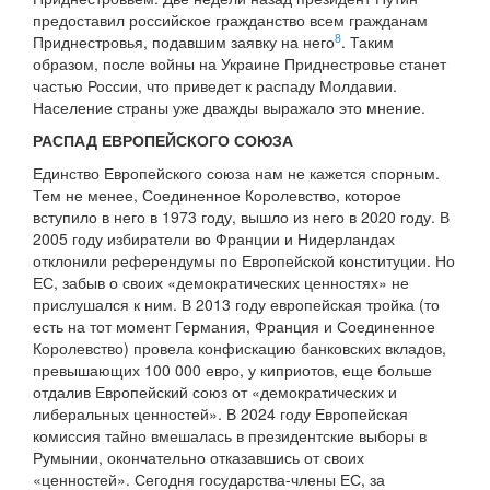
предоставил российское гражданство всем гражданам
8
Приднестровья, подавшим заявку на него
. Таким
образом, после войны на Украине Приднестровье станет
частью России, что приведет к распаду Молдавии.
Население страны уже дважды выражало это мнение.
РАСПАД ЕВРОПЕЙСКОГО СОЮЗА
Единство Европейского союза нам не кажется спорным.
Тем не менее, Соединенное Королевство, которое
вступило в него в 1973 году, вышло из него в 2020 году. В
2005 году избиратели во Франции и Нидерландах
отклонили референдумы по Европейской конституции. Но
ЕС, забыв о своих «демократических ценностях» не
прислушался к ним. В 2013 году европейская тройка (то
есть на тот момент Германия, Франция и Соединенное
Королевство) провела конфискацию банковских вкладов,
превышающих 100 000 евро, у киприотов, еще больше
отдалив Европейский союз от «демократических и
либеральных ценностей». В 2024 году Европейская
комиссия тайно вмешалась в президентские выборы в
Румынии, окончательно отказавшись от своих
«ценностей». Сегодня государства-члены ЕС, за