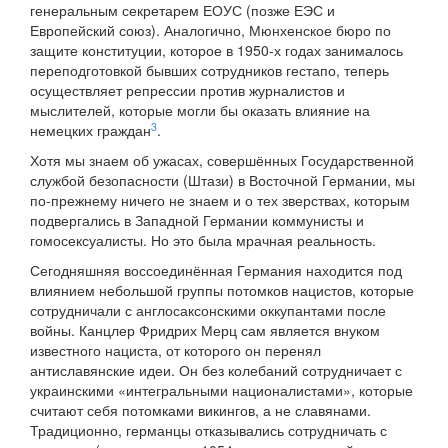
генеральным секретарем ЕОУС (позже ЕЭС и
Европейский союз). Аналогично, Мюнхенское бюро по
защите конституции, которое в 1950-х годах занималось
переподготовкой бывших сотрудников гестапо, теперь
осуществляет репрессии против журналистов и
мыслителей, которые могли бы оказать влияние на
3
немецких граждан
.
Хотя мы знаем об ужасах, совершённых Государственной
службой безопасности (Штази) в Восточной Германии, мы
по-прежнему ничего не знаем и о тех зверствах, которым
подвергались в Западной Германии коммунисты и
гомосексуалисты. Но это была мрачная реальность.
Сегодняшняя воссоединённая Германия находится под
влиянием небольшой группы потомков нацистов, которые
сотрудничали с англосаксонскими оккупантами после
войны. Канцлер Фридрих Мерц сам является внуком
известного нациста, от которого он перенял
антиславянские идеи. Он без колебаний сотрудничает с
украинскими «интегральными националистами», которые
считают себя потомками викингов, а не славянами.
Традиционно, германцы отказывались сотрудничать с