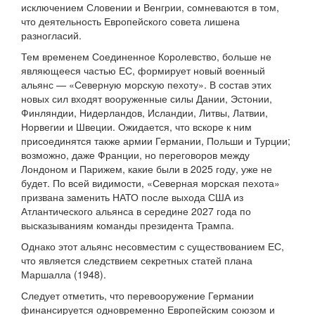
исключением Словении и Венгрии, сомневаются в том,
что деятельность Европейского совета лишена
разногласий.
Тем временем Соединенное Королевство, больше не
являющееся частью ЕС, формирует новый военный
альянс — «Северную морскую пехоту». В состав этих
новых сил входят вооруженные силы Дании, Эстонии,
Финляндии, Нидерландов, Исландии, Литвы, Латвии,
Норвегии и Швеции. Ожидается, что вскоре к ним
присоединятся также армии Германии, Польши и Турции;
возможно, даже Франции, но переговоров между
Лондоном и Парижем, какие были в 2025 году, уже не
будет. По всей видимости, «Северная морская пехота»
призвана заменить НАТО после выхода США из
Атлантического альянса в середине 2027 года по
высказываниям команды президента Трампа.
Однако этот альянс несовместим с существованием ЕС,
что является следствием секретных статей плана
Маршалла (1948).
Следует отметить, что перевооружение Германии
финансируется одновременно Европейским союзом и