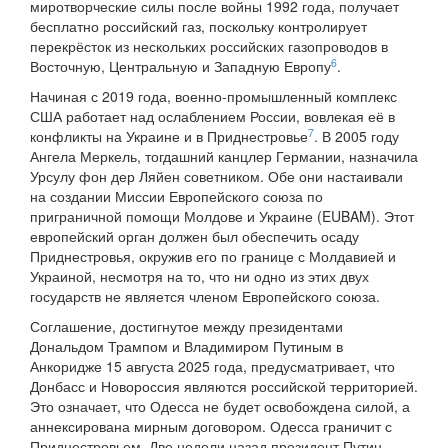
миротворческие силы после войны 1992 года, получает
бесплатно российский газ, поскольку контролирует
перекрёсток из нескольких российских газопроводов в
6
Восточную, Центральную и Западную Европу
.
Начиная с 2019 года, военно-промышленный комплекс
США работает над ослаблением России, вовлекая её в
7
конфликты на Украине и в Приднестровье
. В 2005 году
Ангела Меркель, тогдашний канцлер Германии, назначила
Урсулу фон дер Ляйен советником. Обе они настаивали
на создании Миссии Европейского союза по
приграничной помощи Молдове и Украине (EUBAM). Этот
европейский орган должен был обеспечить осаду
Приднестровья, окружив его по границе с Молдавией и
Украиной, несмотря на то, что ни одно из этих двух
государств не является членом Европейского союза.
Соглашение, достигнутое между президентами
Дональдом Трампом и Владимиром Путиным в
Анкоридже 15 августа 2025 года, предусматривает, что
Донбасс и Новороссия являются российской территорией.
Это означает, что Одесса не будет освобождена силой, а
аннексирована мирным договором. Одесса граничит с
Приднестровьем. Две недели назад президент Путин