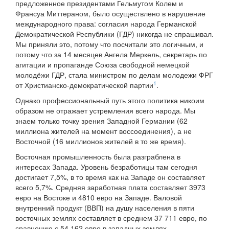
предложенное президентами Гельмутом Колем и
Франсуа Миттераном, было осуществлено в нарушение
международного права: согласия народа Германской
Демократической Республики (ГДР) никогда не спрашивал.
Мы приняли это, потому что посчитали это логичным, и
потому что за 14 месяцев Ангела Меркель, секретарь по
агитации и пропаганде Союза свободной немецкой
молодёжи ГДР, стала министром по делам молодежи ФРГ
1
от Христианско-демократической партии
.
Однако профессиональный путь этого политика никоим
образом не отражает устремления всего народа. Мы
знаем только точку зрения Западной Германии (62
миллиона жителей на момент воссоединения), а не
Восточной (16 миллионов жителей в то же время).
Восточная промышленность была разграблена в
интересах Запада. Уровень безработицы там сегодня
достигает 7,5%, в то время как на Западе он составляет
всего 5,7%. Средняя заработная плата составляет 3973
евро на Востоке и 4810 евро на Западе. Валовой
внутренний продукт (ВВП) на душу населения в пяти
восточных землях составляет в среднем 37 711 евро, по
сравнению с 54 162 евро в западных землях.