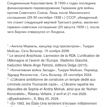
Соединенным Королевством. В 1930-х годах последнее
финансировало перевооружение Германии для войны
против Советского Союза. Лишь после Мюнхенского
соглашения (29-30 сентября 1938 г.) СССР, убежденный,
что станет следующей жертвой Третьего рейха, заключил
германо-советское соглашение (23 августа 1939 г.), после
чего Берлин отвернулся от Лондона.
1
«Ангела Меркель, канцлер под присмотром», Тьерри
Мейсан, Сеть Вольтер, 15 ноября 2008.
2
Le second Anschluss. L’annexion de la RDA. L’unification de
l’Allemagne et l’avenir de l’Europe, Vladimiro Giacché,
traduction Marie-Ange Patrizio, éditions Delga (2015).
3
«Когнитивная война Запада», Тьерри Мейсан, Перевод
Эдуард Феоктистов , Сеть Вольтер, 25 сентября 2024.
4
«L’Ukraine ambitionne de construire un temple dédié aux
criminels contre l’humanité nazis», «L’Ukraine rapatrie les
dépouilles de Sophia et Andriy Melnyk, ainsi que de Yevhen
Konovalets», Réseau Voltaire, 2 avril et 21 mai 2026.
«@yadvashem», X, May 25, 2026.
5
«En 1992, les États-Unis tentèrent d’écraser militairement