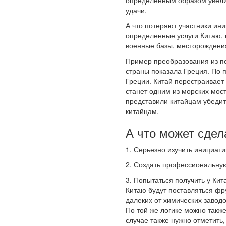
определенным образом увеличи
удачи.
А что потеряют участники ин
определенные услуги Китаю, 
военные базы, месторождения
Пример преобразования из п
страны показала Греция. По 
Греции. Китай перестраивает
станет одним из морских мос
представили китайцам убедит
китайцам.
А что может сде
1. Серьезно изучить инициати
2. Создать профессиональную
3. Попытаться получить у Кит
Китаю будут поставляться фр
далеких от химических заводо
По той же логике можно также
случае также нужно отметить,