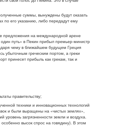
сти свой голос до Пекина. Это в случае
 полученные суммы, вынуждены будут оказать
х по его указанию, либо передадут ему
е предложения на международной арене
 один путь» в Пекин прибыл премьер-министр
годаря чему в ближайшем будущем Греция
ись убыточным греческим портом, а греки
рт принесет прибыль как грекам, так и
ьтаты правительству;
олученной техники и инновационных технологий
авок и были выращены на «чистых землях»,
кий уровень загрязненности земли и воздуха.
 особенно высок спрос на говядину). В этом