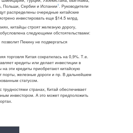
, Швейцарии, Турции, Узбекистана, Вьетнама,
1
а, Польши, Сербии и Испании
. Руководители
удут распределены очередные китайские
мотрено инвестировать еще $14.5 млрд.
иях, китайцы строят железную дорогу,
ть обусловлена следующими обстоятельствами:
 позволит Пекину не подвергаться
яя торговля Китая сократилась на 0,9%. Т.е.
тавляет кредиты или делает инвестиции в
ы на эти кредиты приобретают китайскую
ит порты, железные дороги и пр. В дальнейшем
рованным статусом.
с трудностями странах, Китай обеспечивает
вным инвестором. А это может предположить
ортах.