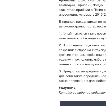
Аргентины, Шри-Ланки, Белар
Камбоджи, Эфиопии, Фиджи, Г
этих стран прибыли в Пекин 
инвестиции, которые в 2013-
В странах, находящихся по п
автомагистрали, порты, нефт
1. Китай пытается стать новы
экономической блокаде в слу
2. В последние годы заметны 
сократился спрос на китайск
третьих странах, чтобы они 
технику и технологии, либо 
именно по этим коммуникация
3. Предоставляя кредиты и д
для себя также определенное
также появление в дальнейше
Рисунок 1.
Китайское видение собстве