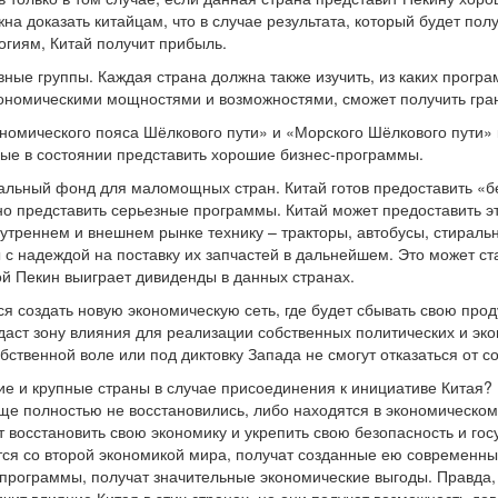
 доказать китайцам, что в случае результата, который будет по
огиям, Китай получит прибыль.
вные группы. Каждая страна должна также изучить, из каких прогр
экономическими мощностями и возможностями, сможет получить гран
номического пояса Шёлкового пути» и «Морского Шёлкового пути» к
орые в состоянии представить хорошие бизнес-программы.
иальный фонд для маломощных стран. Китай готов предоставить «
но представить серьезные программы. Китай может предоставить эт
треннем и внешнем рынке технику – тракторы, автобусы, стирал
 с надеждой на поставку их запчастей в дальнейшем. Это может ст
ой Пекин выиграет дивиденды в данных странах.
ся создать новую экономическую сеть, где будет сбывать свою про
даст зону влияния для реализации собственных политических и эк
бственной воле или под диктовку Запада не смогут отказаться от с
ие и крупные страны в случае присоединения к инициативе Китая? 
еще полностью не восстановились, либо находятся в экономическом
т восстановить свою экономику и укрепить свою безопасность и го
тся со второй экономикой мира, получат созданные ею современны
рограммы, получат значительные экономические выгоды. Правда, 