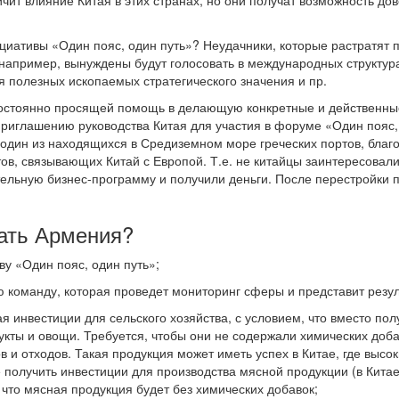
т влияние Китая в этих странах, но они получат возможность дове
ициативы «Один пояс, один путь»? Неудачники, которые растратят
например, вынуждены будут голосовать в международных структура
 полезных ископаемых стратегического значения и пр.
остоянно просящей помощь в делающую конкретные и действенны
приглашению руководства Китая для участия в форуме «Один пояс,
 один из находящихся в Средиземном море греческих портов, бла
тов, связывающих Китай с Европой. Т.е. не китайцы заинтересовал
ельную бизнес-программу и получили деньги. После перестройки по
лать Армения?
ву «Один пояс, один путь»;
 команду, которая проведет мониторинг сферы и представит резул
ая инвестиции для сельского хозяйства, с условием, что вместо п
укты и овощи. Требуется, чтобы они не содержали химических доб
в и отходов. Такая продукция может иметь успех в Китае, где высо
 получить инвестиции для производства мясной продукции (в Китае
 что мясная продукция будет без химических добавок;