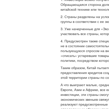
Обращающаяся сторона должна
китайской технике или технол
2. Страны разделены на усло
группы в соответствии с ее 
3. Уже начерченные для «Эко
участвовать все страны, кот
4. Предусмотрен также спец
не в состоянии самостоятель
пользующуюся спросом на вну
«списать» устаревшие товары
политики, посредством котор
Таким образом, Китай пытает
предоставления кредитов соз
этой территории страны по со
А что выиграют малые, средн
Европе, Азии и Африке, все 
инвестиции, эти страны смогу
экономических звеньев свяжу
реализуют предусмотренные п