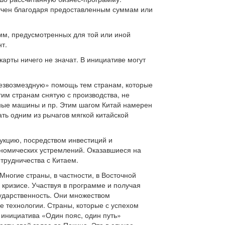
лучен благодаря предоставленным суммам или
амм, предусмотренных для той или иной
т.
арты ничего не значат. В инициативе могут
безвозмездную» помощь тем странам, которые
им странам снятую с производства, не
ьные машины и пр. Этим шагом Китай намерен
ать одним из рычагов мягкой китайской
дукцию, посредством инвестиций и
ономических устремлений. Оказавшиеся на
отрудничества с Китаем.
Многие страны, в частности, в Восточной
 кризисе. Участвуя в программе и получая
сударственность. Они множеством
е технологии. Страны, которые с успехом
инициатива «Один пояс, один путь»