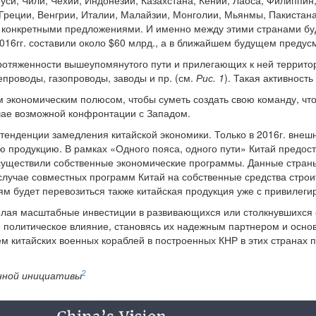
уси, Чили, Чехии, Индонезии, Казахстана, Кении, Лаоса, Филиппин
реции, Венгрии, Италии, Малайзии, Монголии, Мьянмы, Пакистан
с конкретными предложениями. И именно между этими странами б
2016гг. составили около $60 млрд., а в ближайшем будущем предус
ротяженности вышеупомянутого пути и прилегающих к ней территор
епроводы, газопроводы, заводы и пр. (см.
Рис. 1
). Такая активнос
м экономическим полюсом, чтобы суметь создать свою команду, что
чае возможной конфронтации с Западом.
тенденции замедления китайской экономики. Только в 2016г. внешн
ую продукцию. В рамках «Одного пояса, одного пути» Китай предос
осуществили собственные экономические программы. Данные стран
в случае совместных программ Китай на собственные средства стро
м будет перевозиться также китайская продукция уже с привилеги
елая масштабные инвестиции в развивающихся или столкнувшихся 
 политическое влияние, становясь их надежным партнером и осно
м китайских военных кораблей в построенных КНР в этих странах п
2
нной инициативы