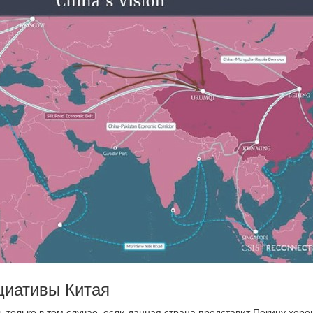
циативы Китая
ь только в том случае, если данная страна представит Пекину хор