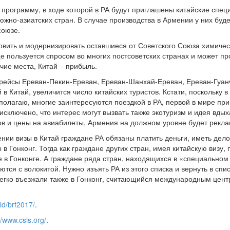
программу, в ходе которой в РА будут приглашены китайские специ
южно-азиатских стран. В случае производства в Армении у них буд
союзе.
овить и модернизировать оставшиеся от Советского Союза химическ
е пользуется спросом во многих постсоветских странах и может п
чие места, Китай – прибыль.
рейсы Ереван-Пекин-Ереван, Ереван-Шанхай-Ереван, Ереван-Гуанч
 Китай, увеличится число китайских туристов. Кстати, поскольку в 
полагаю, многие заинтересуются поездкой в РА, первой в мире при
исключено, что интерес могут вызвать также экотуризм и идея вдых
ов и цены на авиабилеты, Армения на должном уровне будет рекла
ении визы в Китай граждане РА обязаны платить деньги, иметь дел
в Гонконг. Тогда как граждане других стран, имея китайскую визу,
е в Гонконге. А граждане ряда стран, находящихся в «специальном
тся с волокитой. Нужно изъять РА из этого списка и вернуть в сп
легко въезжали также в Гонконг, считающийся международным це
ld/brf2017/
.
//www.csis.org/
.