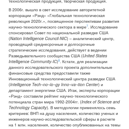
технологическая продукция, творческая продукция.
В 2006г. вышло в свет исследование авторитетной
корпорации «Рэнд» «Глобальная технологическая
революция 2020г.», посвященное перспективам развития
7
научно-технологического сектора в мире
. Исследование
спонсировал Совет по национальной разведке США
(
Nation Intelligence Council-NIC
) – аналитический центр,
проводящий среднесрочные и долгосрочные
стратегические исследования, действует в ведении
Разведывательного сообщества США (
United States
8
Intelligence Community-IC
)
. Кстати, для реализации
данного исследовательского проекта дополнительные
финансовые средства предоставили также
Инновационный технологический центра разведки США
(
Intelligence Tech¬no¬lo¬gy Inno¬va¬tion Center
) и
департамент энергетики США. Итак, эксперты корпорации
«Рэнд» составили рейтинг научно-технологического
потенциала стран мира 1992-2004гг. (
Index of Science and
Technology Capacity
). В методологии применялось семь
критериев: ВНП на душу населения, количество ученых и
инженеров научно-исследовательской сферы в расчете
на 1 млн. населения, количество опубликованных на темы