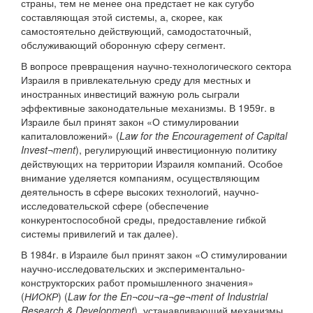
страны, тем не менее она предстает не как сугубо
составляющая этой системы, а, скорее, как
самостоятельно действующий, самодостаточный,
обслуживающий оборонную сферу сегмент.
В вопросе превращения научно-технологического сектора
Израиля в привлекательную среду для местных и
иностранных инвестиций важную роль сыграли
эффективные законодательные механизмы. В 1959г. в
Израиле был принят закон «О стимулировании
капиталовложений» (
Law for the Encouragement of Capital
Invest¬ment
), регулирующий инвестиционную политику
действующих на территории Израиля компаний. Особое
внимание уделяется компаниям, осуществляющим
деятельность в сфере высоких технологий, научно-
исследовательской сфере (обеспечение
конкурентоспособной среды, предоставление гибкой
системы привилегий и так далее).
В 1984г. в Израиле был принят закон «О стимулировании
научно-исследовательских и экспериментально-
конструкторских работ промышленного значения»
(
НИОКР
) (
Law for the En¬cou¬ra¬ge¬ment of Industrial
Research & Development
), устанавливающий механизмы