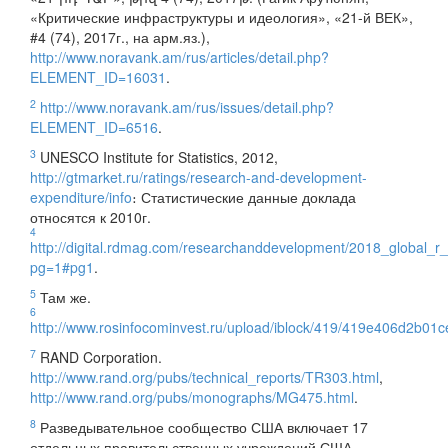
«Критические инфраструктуры и идеология», «21-й ВЕК»,
#4 (74), 2017г., на арм.яз.),
http://www.noravank.am/rus/articles/detail.php?
ELEMENT_ID=16031
.
2
http://www.noravank.am/rus/issues/detail.php?
ELEMENT_ID=6516
.
3
UNESCO Institute for Statistics, 2012,
http://gtmarket.ru/ratings/research-and-development-
expenditure/info
։ Статистические данные доклада
относятся к 2010г.
4
http://digital.rdmag.com/researchanddevelopment/2018_global_r
pg=1#pg1
.
5
Там же.
6
http://www.rosinfocominvest.ru/upload/iblock/419/419e406d2b0
7
RAND Corporation.
http://www.rand.org/pubs/technical_reports/TR303.html
,
http://www.rand.org/pubs/monographs/MG475.html
.
8
Разведывательное сообщество США включает 17
отдельных правительственных учреждений США,