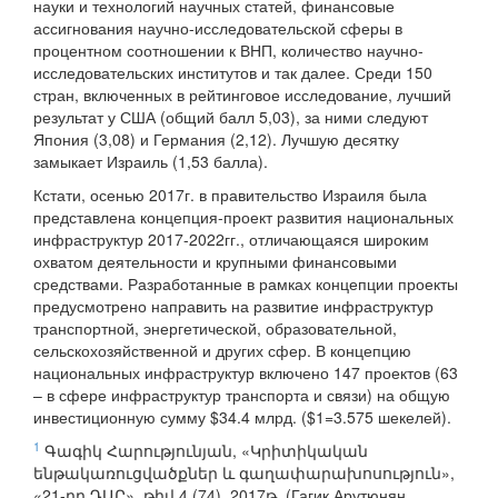
науки и технологий научных статей, финансовые
ассигнования научно-исследовательской сферы в
процентном соотношении к ВНП, количество научно-
исследовательских институтов и так далее. Среди 150
стран, включенных в рейтинговое исследование, лучший
результат у США (общий балл 5,03), за ними следуют
Япония (3,08) и Германия (2,12). Лучшую десятку
замыкает Израиль (1,53 балла).
Кстати, осенью 2017г. в правительство Израиля была
представлена концепция-проект развития национальных
инфраструктур 2017-2022гг., отличающаяся широким
охватом деятельности и крупными финансовыми
средствами. Разработанные в рамках концепции проекты
предусмотрено направить на развитие инфраструктур
транспортной, энергетической, образовательной,
сельскохозяйственной и других сфер. В концепцию
национальных инфраструктур включено 147 проектов (63
– в сфере инфраструктур транспорта и связи) на общую
инвестиционную сумму $34.4 млрд. ($1=3.575 шекелей).
1
Գագիկ Հարությունյան, «Կրիտիկական
ենթակառուցվածքներ և գաղափարախոսություն»,
«21-րդ ԴԱՐ», թիվ 4 (74), 2017թ. (Гагик Арутюнян,