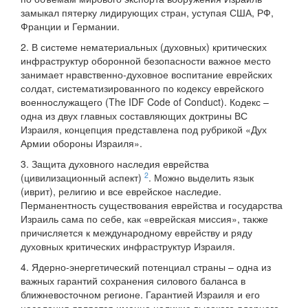
замыкал пятерку лидирующих стран, уступая США, РФ,
Франции и Германии.
2. В системе нематериальных (духовных) критических
инфраструктур оборонной безопасности важное место
занимает нравственно-духовное воспитание еврейских
солдат, систематизированного по кодексу еврейского
военнослужащего (The IDF Code of Conduct). Кодекс –
одна из двух главных составляющих доктрины ВС
Израиля, концепция представлена под рубрикой «Дух
Армии обороны Израиля».
3. Защита духовного наследия еврейства
2
(цивилизационный аспект)
. Можно выделить язык
(иврит), религию и все еврейское наследие.
Перманентность существования еврейства и государства
Израиль сама по себе, как «еврейская миссия», также
причисляется к международному еврейству и ряду
духовных критических инфраструктур Израиля.
4. Ядерно-энергетический потенциал страны – одна из
важных гарантий сохранения силового баланса в
ближневосточном регионе. Гарантией Израиля и его