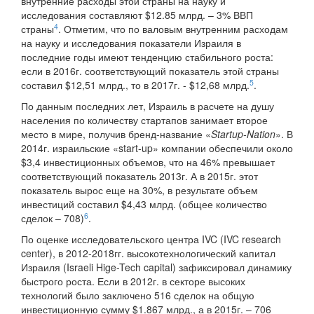
внутренние расходы этой страны на науку и
исследования составляют $12.85 млрд. – 3% ВВП
4
страны
. Отметим, что по валовым внутренним расходам
на науку и исследования показатели Израиля в
последние годы имеют тенденцию стабильного роста:
если в 2016г. соответствующий показатель этой страны
5
составил $12,51 млрд., то в 2017г. - $12,68 млрд.
.
По данным последних лет, Израиль в расчете на душу
населения по количеству стартапов занимает второе
место в мире, получив бренд-название «
Startup-Nation
». В
2014г. израильские «start-up» компании обеспечили около
$3,4 инвестиционных объемов, что на 46% превышает
соответствующий показатель 2013г. А в 2015г. этот
показатель вырос еще на 30%, в результате объем
инвестиций составил $4,43 млрд. (общее количество
6
сделок – 708)
.
По оценке исследовательского центра IVC (IVC research
center), в 2012-2018гг. высокотехнологический капитал
Израиля (Israeli Hige-Tech capital) зафиксировал динамику
быстрого роста. Если в 2012г. в секторе высоких
технологий было заключено 516 сделок на общую
инвестиционную сумму $1.867 млрд., а в 2015г. – 706