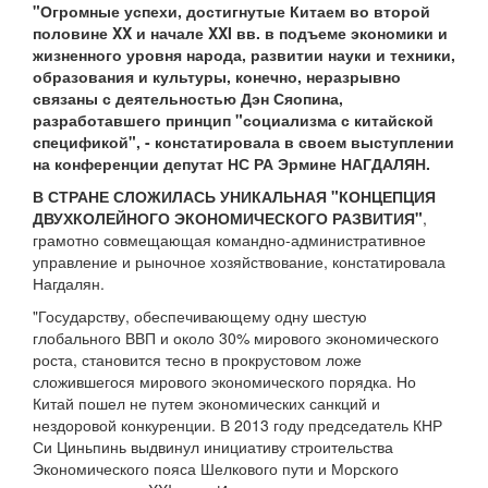
"Огромные успехи, достигнутые Китаем во второй
половине XX и начале XXI вв. в подъеме экономики и
жизненного уровня народа, развитии науки и техники,
образования и культуры, конечно, неразрывно
связаны с деятельностью Дэн Сяопина,
разработавшего принцип "социализма с китайской
спецификой", - констатировала в своем выступлении
на конференции депутат НС РА Эрмине НАГДАЛЯН.
В СТРАНЕ СЛОЖИЛАСЬ УНИКАЛЬНАЯ "КОНЦЕПЦИЯ
ДВУХКОЛЕЙНОГО ЭКОНОМИЧЕСКОГО РАЗВИТИЯ"
,
грамотно совмещающая командно-административное
управление и рыночное хозяйствование, констатировала
Нагдалян.
"Государству, обеспечивающему одну шестую
глобального ВВП и около 30% мирового экономического
роста, становится тесно в прокрустовом ложе
сложившегося мирового экономического порядка. Но
Китай пошел не путем экономических санкций и
нездоровой конкуренции. В 2013 году председатель КНР
Си Циньпинь выдвинул инициативу строительства
Экономического пояса Шелкового пути и Морского