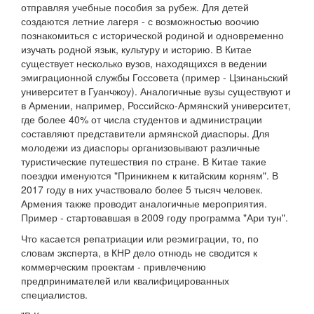
отправляя учебные пособия за рубеж. Для детей
создаются летние лагеря - с возможностью воочию
познакомиться с исторической родиной и одновременно
изучать родной язык, культуру и историю. В Китае
существует несколько вузов, находящихся в ведении
эмиграционной службы Госсовета (пример - Цзинаньский
университет в Гуанчжоу). Аналогичные вузы существуют и
в Армении, например, Российско-Армянский университет,
где более 40% от числа студентов и администрации
составляют представители армянской диаспоры. Для
молодежи из диаспоры организовывают различные
туристические путешествия по стране. В Китае такие
поездки именуются "Приникнем к китайским корням". В
2017 году в них участвовало более 5 тысяч человек.
Армения также проводит аналогичные мероприятия.
Пример - стартовавшая в 2009 году программа "Ари тун".
Что касается репатриации или реэмиграции, то, по
словам эксперта, в КНР дело отнюдь не сводится к
коммерческим проектам - привлечению
предпринимателей или квалифицированных
специалистов.