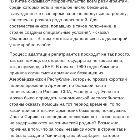
"В Китае оказывают покровительство всем реэмигрантам,
среди которых есть и немалое число беженцев,
вынужденных в свое время спешно вернуться на родину,
спасаясь от разного рода опасностей. Для
соотечественников, попавших в такое положение, в
стране созданы специальные условия", - сказал
Ованнисян. - В этом контексте данная связь с диаспорой
у нас крайне слабая.
Процесс адаптации репатриантов проходит не так просто,
так как помощь со стороны государства не так активна,
как, к примеру, в КНР. В начале 1990 годов Армения
приняла сотни тысяч армянских беженцев из
Азербайджанской Республики, которые, прожив короткий
период времени в Армении, по большей части
переселились в Россию, США, Европу и т.д. Если это
можно было оправдать экономической неспособностью
страны оказать помощь на тот период времени, то по
какой причине тысячи армянских беженцев, покинувших
Ирак и Сирию за последние несколько лет, также надолго
не задерживаются на этнической родине? Возможно,
причина в том, что за годы независимости в стране так и
не было создано "министерство абсорбции", которое