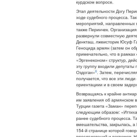
курдском вопросе.
Этап деятельности Догу Пери
ходе судебного процесса. Та
мероприятий, направленных п
также Перинчек. Организация 
развернули совместную деяте
Денкташ, лжеисторик Юсуф Га
Геноцида армян (затем он об
примечательно, что в рамках
«Эргенеконом» структур, дей
эту группу входили депутаты
8
Оздоган»
. Затем, перечисля
получается, что все эти люди
ориентациии и в своем задер
Возвращаясь к крайне антиар
им заявления об армянском в
Турции газета «Заман» переп
следующим образом: «Иттихад
ранее судебного процесса. Та
вмешательства, закрылась, а 
154-й странице которой гово
преследований и погромов. Н