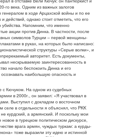
рал в отставке Вели Кючук: он пантюркист и
0-го века. Одним из важных залогов
 генералом в ходе Арцахской войны и по ее
 действий, однако стоит отметить, что его
о убийства. Напомним, что именно
е акции против Динка. В частности, после
главных символов Турции – первой женщины-
лакатами в руках, на которых было написано:
ционалистической структуры «Серые волки», и
непререкаемый авторитет. Есть документы,
зывал нескрываемую заинтересованность в
тво начало беспокоить Динка и его
л осознавать наибольшую опасность и
 с Кючуком. На одном из судебных
рмии в 2000г., он заявил: «Я участвовал в
дами. Выступил с докладом о восточном
ом селе в отдельности я объяснял, что PKK
 не курдский, а армянский. И поскольку мои
е новое в турецком политическом дискурсе,
честве врага армян, чуждых туркам: а курды-
екона» тоже выразили эту идею и истинной