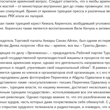
посчитали армянский вопрос. Следует отметить, что о якобы арм
х мастей – от министерши внутренних дел до главы провинции: эт
ких спекуляций. Время от времени турецкая пресса и различные 
виках
PKK
и/или их лагерей.
ан также турецкий юрист Кемаль Керинчсиз, возбудивший уголовн
ия. Керинчсиз также является воспитанником Вели Кючука и активн
едатель Торговой палаты Анкары Синан Айгюн, был одним из пер
ства Динка лозунгом «Все мы – армяне, все мы – Гранты Динки».
одящее по делу «Эргенекона», – председатель Рабочей партии Турц
ецкой государственной пропагандистской машины в процессе по м
Перинчека армянские корни, однако его деятельность направлена пр
5
щенных и людей, утративших свой национальный облик
. В рамках 
ляется одним из членов и организаторов этой организации, и с ег
народованы даже фотографии Перинчека и Абдулы Оджалана в одно
дставлено также «консультативное» письмо Перинчека Оджалану от
ом», турецкие власти, по нашему мнению, достигают нескольких ц
инным турецким государством», использовавшим все эти механизмы
ия революции. Однако гораздо важнее то, что это разоблачение в
ных курдов, часть которых даже почувствовала себя обманутой. С 
 открытию курдского телеканала и радиостанции, и очевидно, что 