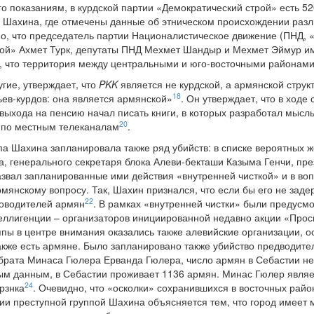
го показаниям, в курдской партии «Демократический строй» есть 
 Шахина, где отмечены данные об этническом происхождении разл
о, что председатель партии Националистическое движение (ПНД, 
рой» Ахмет Турк, депутаты ПНД Мехмет Шандыр и Мехмет Эймур 
м, что территория между центральными и юго-восточными района
угие, утверждает, что
PKK
является не курдской, а армянской структ
18
ев-курдов: она является армянской»
. Он утверждает, что в ход
 выхода на пенсию начал писать книги, в которых разработал мысль
20
 по местным телеканалам
.
ппа Шахина запланировала также ряд убийств: в списке вероятных 
 генерального секретаря блока Алеви-бекташи Казыма Генчи, през
азвал запланированные ими действия «внутренней чисткой» и в в
рмянскому вопросу. Так, Шахин признался, что если бы его не зад
22
ководителей армян
. В рамках «внутренней чистки» были предусм
теллигенции – организаторов инициированной недавно акции «Про
пы в центре внимания оказались также алевийские организации, ос
также есть армяне. Было запланировано также убийство предводи
 брата Минаса Гюлера Ерванда Гюлера, число армян в Себастии не 
м данным, в Себастии проживает 1136 армян. Минас Гюлер являе
24
рзнка
. Очевидно, что «осколки» сохранившихся в восточных рай
ии преступной группой Шахина объясняется тем, что город имеет 