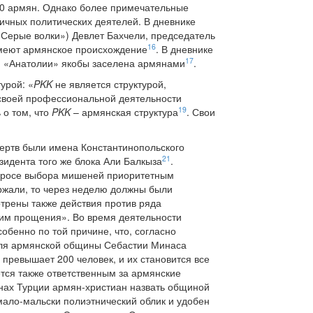
520 армян. Однако более примечательные
ичных политических деятелей. В дневнике
«Серые волки») Девлет Бахчели, председатель
16
имеют армянское происхождение
. В дневнике
17
ми «Анатолии» якобы заселена армянами
.
урой: «
PKK
не является структурой,
е своей профессиональной деятельности
19
 о том, что
PKK
– армянская структура
. Свои
жертв были имена Константинопольского
21
идента того же блока Али Балкыза
.
опросе выбора мишеней приоритетным
ержали, то через неделю должны были
отрены также действия против ряда
сим прощения». Во время деятельности
обенно по той причине, что, согласно
теля армянской общины Себастии Минаса
превышает 200 человек, и их становится все
тся также ответственным за армянские
онах Турции армян-христиан назвать общиной
мало-мальски полиэтнический облик и удобен