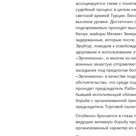
ассоциируется также с понят
судебный процесс в целом н
светской армией Турции. Бесс
высоком уровне. Достаточно о
подозреваемых проходят высо
Кючук, майоры Мехмет Зекери
задержанные, которые после
Эруйгур, поводом к освобожд
здоровьем и использование э
«Эргенекона», и многие из н
военных зачастую отправляю
заседание под предлогом бо
«Эргенекона» в качестве под
обстоятельство, что среди п
проходят председатель Рабоче
бывший исполняющий обязанн
борьбе с организованной пре
председатель Торговой палат
Особенно бросается в глаза 
ведущие активную борьбу про
организованный характер их 