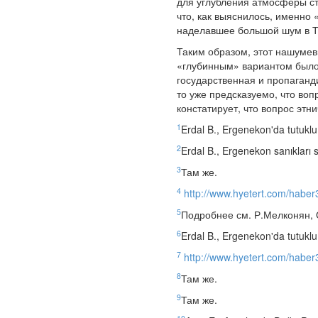
для углубления атмосферы ст
что, как выяснилось, именно 
наделавшее большой шум в Т
Таким образом, этот нашумев
«глубинным» вариантом было 
государственная и пропаганд
то уже предсказуемо, что воп
констатирует, что вопрос этн
1
Erdal B., Ergenekon'da tutuklu
2
Erdal B., Ergenekon sanıkları 
3
Там же.
4
http://www.hyetert.com/habe
5
Подробнее см. Р.Мелконян,
6
Erdal B., Ergenekon'da tutuklu
7
http://www.hyetert.com/habe
8
Там же.
9
Там же.