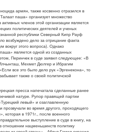
ноцида армян, также косвенно отразился в
 «Талаат паша» организует множество
 активных членов этой организации является
рецких политических деятелей и ученых
ризнанной республики Северный Кипр Рауф
ыло возбуждено дело за отрицание факта
м вокруг этого вопроса). Однако
 паша» является одной из созданных
 этом, Перинчек в суде заявил следующее: «В
т Ялчынташ, Мехмет Дюлгер и Ибрагим
«Если все это было дело рук «Эргенекона», то
забывает также о своей политичской
турецкая пресса напечатала сделанные ранее
речивой натуре. Рупор правящей партии
«Турецкий левый» и озаглавленную
и прозвучали во время другого, проходящего
», которая в 1971г., после военного
правдательное выступление в суде в книгу, на
 в отношении нацменьшинств политику
вали из своей страны ...Абдул Гамид окрасил