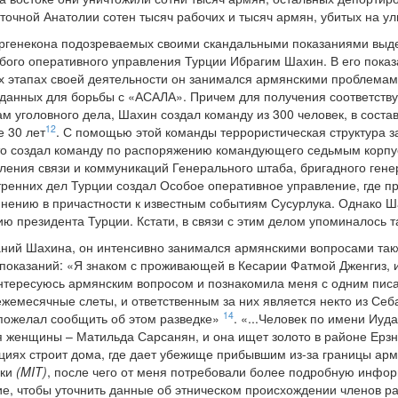
точной Анатолии сотен тысяч рабочих и тысяч армян, убитых на 
ргенекона подозреваемых своими скандальными показаниями вы
ого оперативного управления Турции Ибрагим Шахин. В его показ
 этапах своей деятельности он занимался армянскими проблемами,
зданных для борьбы с «АСАЛА». Причем для получения соответст
м уголовного дела, Шахин создал команду из 300 человек, в соста
12
 30 лет
. С помощью этой команды террористическая структура з
что создал команду по распоряжению командующего седьмым корпу
ления связи и коммуникаций Генерального штаба, бригадного ген
ренних дел Турции создал Особое оперативное управление, где про
нению в причастности к известным событиям Сусурлука. Однако Ш
ию президента Турции. Кстати, в связи с этим делом упоминалось 
заний Шахина, он интенсивно занимался армянскими вопросами та
 показаний: «Я знаком с проживающей в Кесарии Фатмой Дженгиз, и
 интересуюсь армянским вопросом и познакомила меня с одним писат
жемесячные слеты, и ответственным за них является некто из Се
14
пожелал сообщить об этом разведке»
. «...Человек по имени Иу
 женщины – Матильда Сарсанян, и она ищет золото в районе Ерзнка
циях строит дома, где дает убежище прибывшим из-за границы ар
дки
(MIT)
, после чего от меня потребовали более подробную инфо
ие, чтобы уточнить данные об этническом происхождении членов ра