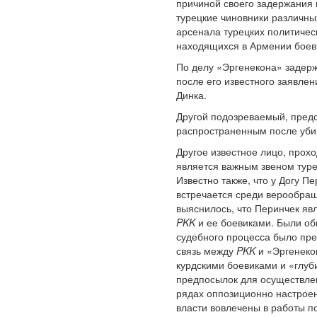
причиной своего задержания 
турецкие чиновники различны
арсенала турецких политичес
находящихся в Армении бое
По делу «Эргенекона» задерж
после его известного заявлен
Динка.
Другой подозреваемый, предс
распространенным после убий
Другое известное лицо, прох
является важным звеном тур
Известно также, что у Догу 
встречается среди верообра
выяснилось, что Перинчек яв
PKK
и ее боевиками. Были об
судебного процесса было пре
связь между
PKK
и «Эргенекон
курдскими боевиками и «глуб
предпосылок для осуществлен
рядах оппозиционно настроен
власти вовлечены в работы по