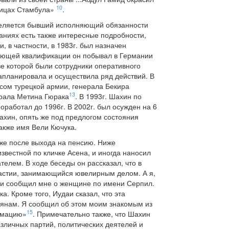
10
улицах Стамбула»
.
деляется бывший исполняющий обязанности
аниях есть также интересные подробности,
 в частности, в 1983г. был назначен
вующей квалификации он побывал в Германии
ве которой были сотрудники оперативного
апланировала и осуществила ряд действий. В
сом турецкой армии, генерала Бекира
13
ерала Метина Гюрака
. В 1993г. Шахин по
работал до 1996г. В 2002г. был осужден на 6
ахин, опять же под предлогом состояния
также имя Вели Кючука.
кже после выхода на пенсию. Ниже
звестной по кличке Асена, и иногда наносил
елем. В ходе беседы он рассказал, что в
бастии, занимающийся ювелирным делом. А я,
даи сообщил мне о женщине по имени Серпил.
. Кроме того, Иудаи сказал, что эта
мянам. Я сообщил об этом моим знакомым из
15
рмацию»
. Примечательно также, что Шахин
зличных партий, политических деятелей и