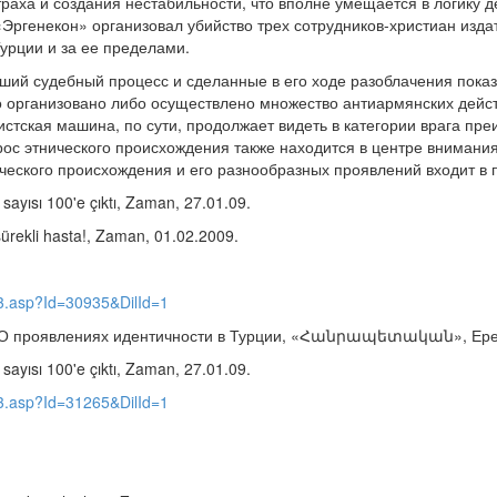
раха и создания нестабильности, что вполне умещается в логику д
«Эргенекон» организовал убийство трех сотрудников-христиан изда
урции и за ее пределами.
ший судебный процесс и сделанные в его ходе разоблачения показ
организовано либо осуществлено множество антиармянских действи
истская машина, по сути, продолжает видеть в категории врага пр
рос этнического происхождения также находится в центре внимания
ического происхождения и его разнообразных проявлений входит в 
 sayısı 100'e çıktı, Zaman, 27.01.09.
sürekli hasta!, Zaman, 01.02.2009.
r3.asp?Id=30935&DilId=1
 О проявлениях идентичности в Турции, «Հանրապետական», Ереван
 sayısı 100'e çıktı, Zaman, 27.01.09.
r3.asp?Id=31265&DilId=1