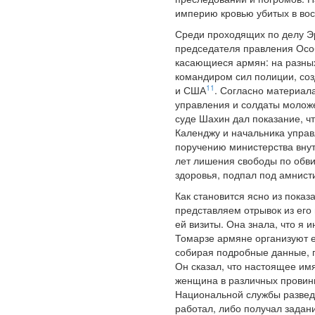
империю кровью убитых в вос
Среди проходящих по делу Э
председателя правления Особ
касающиеся армян: на разных
командиром сил полиции, со
11
и США
. Согласно материала
управления и солдаты моложе
суде Шахин дал показание, 
Календжу и начальника управ
поручению министерства внут
лет лишения свободы по обви
здоровья, подпал под амнист
Как становится ясно из пока
представляем отрывок из его
ей визиты. Она знала, что я
Томарзе армяне организуют е
собирая подробные данные, 
Он сказал, что настоящее имя
женщина в различных провин
Национальной службы разве
работал, либо получал задан