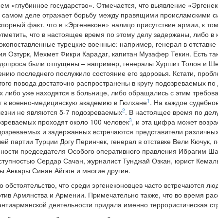
ием «глубинное государство». Отмечается, что выявление «Эргенек
а самом деле отражает борьбу между правящими происламскими с
порный факт, что в «Эргенеконе» налицо присутствие армии, к том
тметить, что в настоящее время по этому делу задержаны, либо в 
копоставленные турецкие военные: например, генерал в отставке
я Озтурк, Мехмет Фикри Карадаг, капитан Музафер Текин. Есть та
 допроса были отпущены – например, генералы Хуршит Толон и Ш
ению последнего послужило состояние его здоровья. Кстати, проб
того повода достаточно распространены в кругу подозреваемых по
их либо уже находятся в больнице, либо обращались с этим требов
1
т в военно-медицинскую академию в Гюлхане
. На каждое судебно
2
лезни не являются 5-7 подозреваемых
. В настоящее время по дел
3
озреваемых проходят около 100 человек
, и эта цифра может возр
одозреваемых и задержанных встречаются представители различных
й партии Турции Догу Перинчек, генерал в отставке Вели Кючук, п
ости председателя Особого оперативного правления Ибрагим Шах
ступностью Сердар Сачан, журналист Тунджай Озкан, юрист Кемал
ы Анкары Синан Айгюн и многие другие.
то обстоятельство, что среди эргенеконовцев часто встречаются л
тив Армянства и Армении. Примечательно также, что во время рас
антиармянской деятельности придала именно террористическая ст