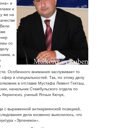
она» и
илами и
у же на
качестве
 Вели
кже
енер
лемы со
 делу
анием, а
е
у
асти. Особенного внимания заслуживает то
 сфер и специальностей. Так, по этому делу
олковник в отставке Мустафа Левент Гекташ,
ин, начальник Стамбульского отдела по
ь Керинчсиз, ученый Ялчын Кючук,
юди с выраженной антиармянской позицией,
следования дела косвенно выяснилось, что
руктура «Эргенекон».