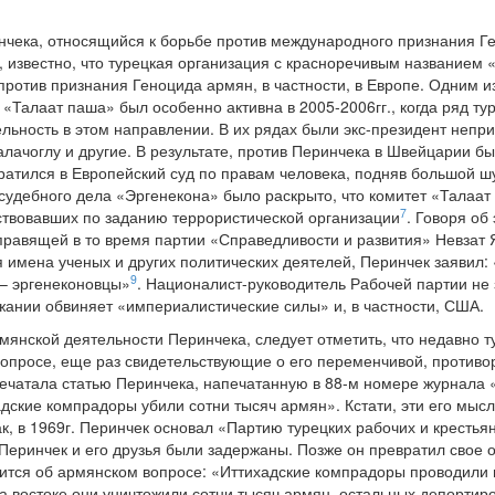
нчека, относящийся к борьбе против международного признания Ге
к, известно, что турецкая организация с красноречивым названием
ротив признания Геноцида армян, в частности, в Европе. Одним из
«Талаат паша» был особенно активна в 2005-2006гг., когда ряд ту
льность в этом направлении. В их рядах были экс-президент неп
лачоглу и другие. В результате, против Перинчека в Швейцарии б
ратился в Европейский суд по правам человека, подняв большой шу
 судебного дела «Эргенекона» было раскрыто, что комитет «Талаат
7
ствовавших по заданию террористической организации
. Говоря об
 правящей в то время партии «Справедливости и развития» Невза
я имена ученых и других политических деятелей, Перинчек заявил: 
9
 – эргенеконовцы»
. Националист-руководитель Рабочей партии не 
жании обвиняет «империалистические силы» и, в частности, США.
мянской деятельности Перинчека, следует отметить, что недавно 
опросе, еще раз свидетельствующие о его переменчивой, противо
ечатала статью Перинчека, напечатанную в 88-м номере журнала 
ские компрадоры убили сотни тысяч армян». Кстати, эти его мысл
к, в 1969г. Перинчек основал «Партию турецких рабочих и крестьян
Перинчек и его друзья были задержаны. Позже он превратил свое о
рится об армянском вопросе: «Иттихадские компрадоры проводили
а востоке они уничтожили сотни тысяч армян, остальных депортиро