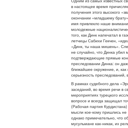
Одним из самых известных св
в настоящее время причисляе
получения этого высокого «з
окончании «младшему брату» 
имя привлекло наше внимание,
молодежные националистическ
того, как Динк напечатал в 
летчицы Сабихи Гекчен, «иде
«Динк, ты наша мишень». Сле
не случайно, что Динка убил 
подтверждающие прямые конта
преследовании Динка: он даже
ближайшее окружение, и, как 
серьезность преследований, 
В рамках судебного дела «Эр
заседаний, во время речи в с
мероприятиях турецкого иссл
вопросе и всегда защищал точ
(Рабочая партия Курдистана) 
мысли кое-кому пришлись не 
однако примечательно, что об
мусульмане как-никак, их ре