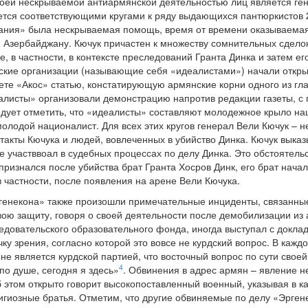
оей нескрываемой антиармянской деятельностью лиц является гене
тся соответствующими кругами к ряду выдающихся пантюркистов 2
вания» была нескрываемая помощь, время от времени оказываемая
Азербайджану. Кючук причастен к множеству сомнительных сделок и
 в частности, в контексте преследований Гранта Динка и затем ег
ие организации (называющие себя «идеалистами») начали открыты
газете «Акос» статью, констатирующую армянские корни одного из 
алисты» организовали демонстрацию напротив редакции газеты, с п
дует отметить, что «идеалисты» составляют молодежное крыло на
молодой националист. Для всех этих кругов генерал Вели Кючук – 
кты Кючука и людей, вовлеченных в убийство Динка. Кючук выка
 участввоал в судебных процессах по делу Динка. Это обстоятельс
признался после убийства брат Гранта Хосров Динк, его брат нача
в частности, после появления на арене Вели Кючука.
генекона» также произошли примечательные инциденты, связанные
вою защиту, говоря о своей деятельности после демобилизации из а
едовательского образовательного фонда, иногда выступал с докла
ку зрения, согласно которой это вовсе не курдский вопрос. В кажд
не является курдской партией, что восточный вопрос по сути своей
4
по душе, сегодня я здесь»
. Обвинения в адрес армян – явление н
 этом открыто говорит высокопоставленный военный, указывая в ка
лигиозные братья. Отметим, что другие обвиняемые по делу «Эрген