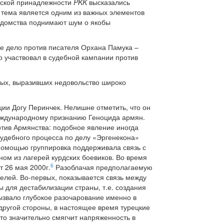
янской принадлежности
PKK
высказались
а тема является одним из важных элементов
ведомства поднимают шум о якобы
ое дело против писателя Орхана Памука –
о участвовал в судебной кампании против
вых, выразивших недовольство широко
ии Догу Перинчек. Нелишне отметить, что он
еждународному признанию Геноцида армян.
отив Армянства: подобное явление иногда
судебного процесса по делу «Эргенекона»
о помощью группировка поддерживала связь с
м из лагерей курдских боевиков. Во время
6
 26 мая 2000г.
Разоблачая предполагаемую
елей. Во-первых, показывается связь между
 для дестабилизации страны, т.е. создания
ызвало глубокое разочарование именно в
другой стороны, в настоящее время турецкие
это значительно смягчит напряженность в