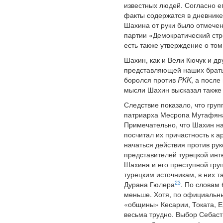
известных людей. Согласно е
факты содержатся в дневнике
Шахина от руки было отмечен
партии «Демократический ст
есть также утверждение о то
Шахин, как и Вели Кючук и др
представляющей наших брать
боролся против
PKK
, а после
мысли Шахин высказал также
Следствие показало, что гру
патриарха Месропа Мутафяна,
Примечательно, что Шахин н
посчитал их причастность к а
начаться действия против ру
представителей турецкой ин
Шахина и его преступной груп
турецким источникам, в них 
23
Дурана Гюлера
. По словам
меньше. Хотя, по официальны
«общины» Кесарии, Токата, Е
весьма трудно. Выбор Себаст