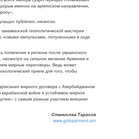
 прорыв именно на армянском направлении,
вропу».
вучащих публично, нюансах.
и закавказской геополитической мистерии
 с новыми импульсами, полученными в ходе
ь появления в регионе после украинского
то, несмотря на сильное желание Армении и
тием мирные переговоры. Ведь может
хнологический прием для того, чтобы
одписания мирного договора с Азербайджаном
в карабахской войне в устойчивое мирное
партию» с самым разным участием внешних
Станислав Тарасов
www.golosarmenii.am