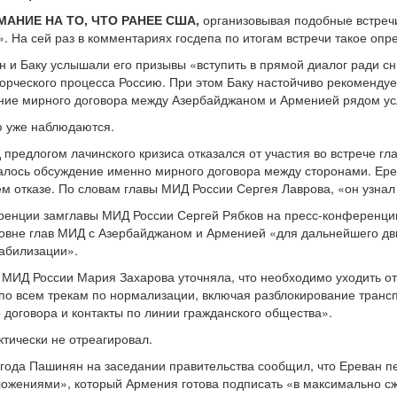
АНИЕ НА ТО, ЧТО РАНЕЕ США,
организовывая подобные встречи
 На сей раз в комментариях госдепа по итогам встречи такое опре
ан и Баку услышали его призывы «вступить в прямой диалог ради с
ворческого процесса Россию. При этом Баку настойчиво рекомендуе
ание мирного договора между Азербайджаном и Арменией рядом ус
ю уже наблюдаются.
 предлогом лачинского кризиса отказался от участия во встрече г
алось обсуждение именно мирного договора между сторонами. Ере
 отказе. По словам главы МИД России Сергея Лаврова, «он узнал
енции замглавы МИД России Сергей Рябков на пресс-конференции 
ровне глав МИД с Азербайджаном и Арменией «для дальнейшего д
табилизации».
МИД России Мария Захарова уточняла, что необходимо уходить о
 по всем трекам по нормализации, включая разблокирование тран
 договора и контакты по линии гражданского общества».
ктически не отреагировал.
 года Пашинян на заседании правительства сообщил, что Ереван п
ожениями», который Армения готова подписать «в максимально сж