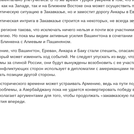
как на Западе, так и на Ближнем Востоке она может осуществить
итическую ситуацию в Закавказье, но и замостит дорогу Анкары в Е
тическая интрига в Закавказье строится на некоторых, не всегда з
регионе такова, что исключать ничего нельзя и почти все участник
егию. Но пока мы видим активные усилия Вашингтона в сочетании
 Блинкена с Алиевым и Пашиняном.
ие, что Вашингтон, Ереван, Анкара и Баку стали спешить, опасаяс
торый может изменить ход событий. Не следует упускать из виду, ч
ы за спиной России, они будут вынуждены возобновить с ее учас
 конфликтующих сторон использует в дипломатии с американцами те
ть позиции другой стороны.
сторического времени может устраивать Армению, ведь на пути п
проблемы, а Азербайджану пока не удается конвертировать победу 
олагает аргументами для того, чтобы продолжать «закавказскую 
ытия впереди.