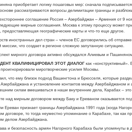
няна приобретает логику пошаговых мер: сначала подписывается
 основе рассматриваются вопросы делимитации границы и разблок
ехстороннее соглашение Россия – Азербайджан – Армения от 9 но
следующие мирные соглашения. Москва к этому процессу может прив
, предоставляющая географические карты и что-то еще другое.
рств иностранных дел стран – членов ЕС договорились об отправк
 миссии, что создает в регионе сложную запутанную ситуацию.
аспект мирного договора активно обсуждался Алиевым и Пашиняном
ДЕНТ КВАЛИФИЦИРОВАЛ ЭТОТ ДИАЛОГ
как «конструктивный». 
 проигнорировали миротворческие усилия Москвы.
ил, что ему близок подход Вашингтона и Брюсселя, которые разд
 Азербайджана и установление контактов между Азербайджаном и
нешним силам вмешиваться в наши внутренние дела, Карабах – эт
боте над мирным договором между Баку и Ереваном оказывается по
сли Ереван признает границы Азербайджана 1991 года (когда Нагор
м договоре, то тогда неуместно упоминание о Карабахе, так как 
ним делом Азербайджана.
ава и безопасность армян Нагорного Карабаха были упомянуты в 