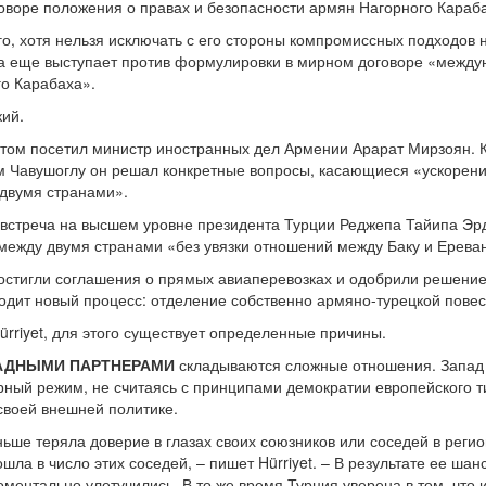
оворе положения о правах и безопасности армян Нагорного Караб
го, хотя нельзя исключать с его стороны компромиссных подходов
ка еще выступает против формулировки в мирном договоре «межд
о Карабаха».
кий.
зитом посетил министр иностранных дел Армении Арарат Мирзоян. К
 Чавушоглу он решал конкретные вопросы, касающиеся «ускорения
двумя странами».
 встреча на высшем уровне президента Турции Реджепа Тайипа Эр
между двумя странами «без увязки отношений между Баку и Ерева
остигли соглашения о прямых авиаперевозках и одобрили решение
сходит новый процесс: отделение собственно армяно-турецкой пове
ürriyet, для этого существует определенные причины.
ПАДНЫМИ ПАРТНЕРАМИ
складываются сложные отношения. Запад 
рный режим, не считаясь с принципами демократии европейского ти
своей внешней политике.
аньше теряла доверие в глазах своих союзников или соседей в регио
ошла в число этих соседей, – пишет Hürriyet. – В результате ее ш
ментально улетучились. В то же время Турция уверена в том, что