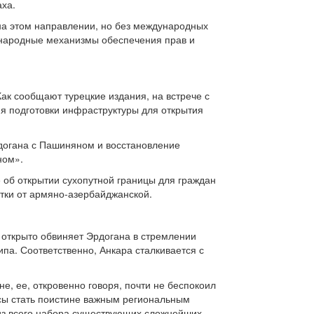
аха.
 на этом направлении, но без международных
ународные механизмы обеспечения прав и
ак сообщают турецкие издания, на встрече с
 подготовки инфраструктуры для открытия
догана с Пашиняном и восстановление
ном».
 об открытии сухопутной границы для граждан
стки от армяно-азербайджанской.
открыто обвиняет Эрдогана в стремлении
па. Соответственно, Анкара сталкивается с
не, ее, откровенно говоря, почти не беспокоил
ансы стать поистине важным региональным
 из всего набора существующих сложнейших