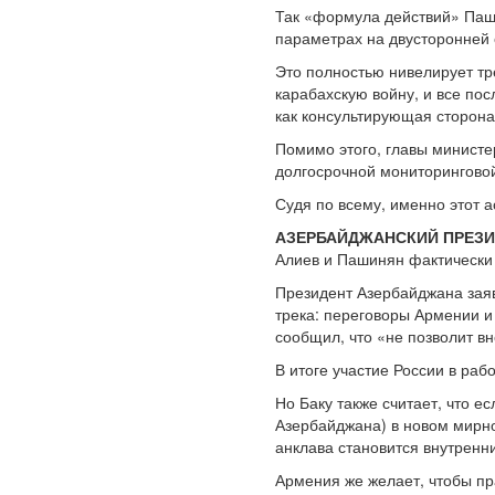
Так «формула действий» Паши
параметрах на двусторонней
Это полностью нивелирует тр
карабахскую войну, и все по
как консультирующая сторона
Помимо этого, главы министе
долгосрочной мониторинговой
Судя по всему, именно этот 
АЗЕРБАЙДЖАНСКИЙ ПРЕЗИ
Алиев и Пашинян фактически
Президент Азербайджана заяв
трека: переговоры Армении и
сообщил, что «не позволит в
В итоге участие России в ра
Но Баку также считает, что е
Азербайджана) в новом мирно
анклава становится внутрен
Армения же желает, чтобы пр