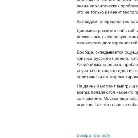
внешнеполитических проблем 
что не только изменит геопол
Как видим, очередная геополи
Динамика развития событий в 
должны иметь запасную страт
мюнхенских договоренностей
Вообще, складывается ощущен
кризиса русского проекта, ко
Азербайджана решать проблем
случиться и так, что одна из
политически скомпрометирова
На данный момент выигрыш и
всегда появляются какие-то 
соглашение. Москва еще расп
игроков. Так что главные соб
Возврат к списку