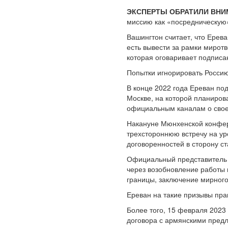
ЭКСПЕРТЫ ОБРАТИЛИ ВНИМ
миссию как «посредническую».
Вашингтон считает, что Ерев
есть вывести за рамки мирот
которая оговаривает подпис
Попытки игнорировать Росси
В конце 2022 года Ереван под
Москве, на которой планиров
официальным каналам о своем
Накануне Мюнхенской конфер
трехстороннюю встречу на у
договоренностей в сторону с
Официальный представитель 
через возобновление работы
границы, заключение мирного
Ереван на такие призывы пра
Более того, 15 февраля 2023
договора с армянскими предл