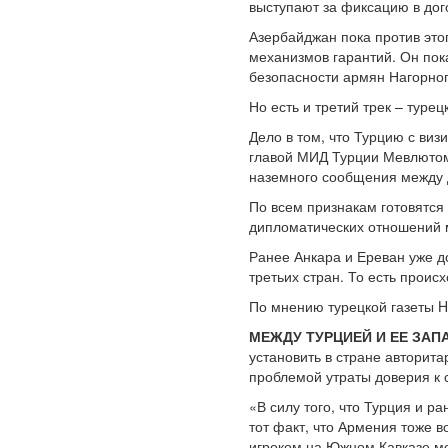
выступают за фиксацию в дог
Азербайджан пока против это
механизмов гарантий. Он по
безопасности армян Нагорног
Но есть и третий трек – турец
Дело в том, что Турцию с ви
главой МИД Турции Мевлютом
наземного сообщения между 
По всем признакам готовятся
дипломатических отношений 
Ранее Анкара и Ереван уже д
третьих стран. То есть прои
По мнению турецкой газеты H
МЕЖДУ ТУРЦИЕЙ И ЕЕ ЗА
установить в стране авторита
проблемой утраты доверия к 
«В силу того, что Турция и р
тот факт, что Армения тоже в
игроком на Южном Кавказе мо