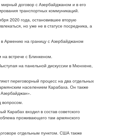
 мирный договор с Азербайджаном и в его
ирования транспортных коммуникаций.
ября 2020 года, остановившее вторую
лекаться, но уже не в статусе посредника, а
е в Армению на границу с Азербайджаном
 на встрече с Блинкеном.
Выступая на панельной дискуссии в Мюнхене,
еляют переговорный процесс на два отдельных
 армянским населением Карабаха. Он также
о Азербайджан».
д вопросом.
ный Карабах входил в состав советского
проблема проживающего там армянского
договоре отдельным пунктом. США также