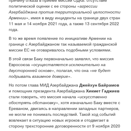
причину отказа в приеме миссии ОДКБ: отсутствие
политической оценки с ее стороны
«агрессии
Азербайджана против территориальной целостности
Армении»
, имея в виду инциденты на границе двух стран
11 мая и 14 ноября 2021 года, а также 13 сентября 2022
года.
В то же время появление по инициативе Армении на
границе с Азербайджаном так называемой гражданской
миссии ЕС не оговаривалось подобными условиями.
В этой связи Баку первоначально заявлял, что миссия
Евросоюза
«осуществляется исключительно на
двусторонней основе»
, полагая, что она
«не будет
подрывать взаимное доверие»
.
Но потом глава МИД Азербайджана
Джейхун Байрамов
и помощник президента Азербайджана
Хикмет Гаджиев
стали говорить, что миссия начала
«искусственно
обострять обстановку»
, хотя изначально Баку вместе с
Ереваном, двигаясь в направлении западных партнеров,
не могли не понимать последствий. Такой ход событий
вовлекает в ситуацию новых игроков и отодвигает в
сторону трехсторонние договоренности от 9 ноября 2020