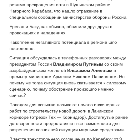
режима прекращения огня в Шушинском районе
Нагорного Карабаха, что нашло отражение в
специальном сообщении министерства обороны России.
Ереван и Баку, как обычно, обвинили друг друга в
провокациях и нападениях.
Накопление негативного потенциала в регионе шло
постепенно.
Ситуация обсуждалась в телефонных разговорах между
президентом России
Владимиром Путиным
со своим
азербайджанским коллегой
Ильхамом Алиевым
и
премьер-министром Армении Николом Пашиняном. Но
почему же тогда ситуация вновь скатывается к силовому
сценарию, почему обострение произошло именно
сейчас?
Поводом для вспышки называют начало инженерных
работ по строительству новой дороги в Лачинском
коридоре (отрезок Тех — Корнидзор). Достигнутые ранее
договоренности предоставляют все возможности для
разрешения возникшей ситуации мирными средствами.
В тексте трехстороннего соглашения по Карабаху от 9