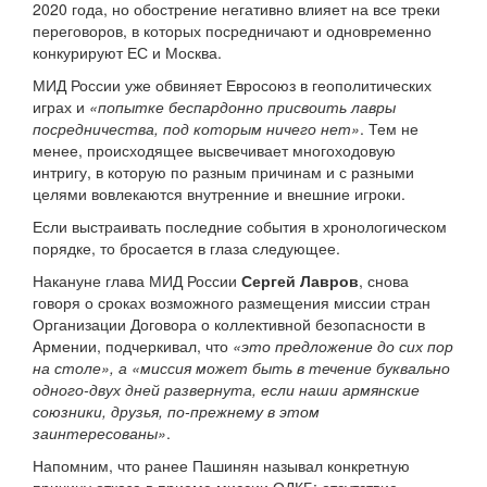
2020 года, но обострение негативно влияет на все треки
переговоров, в которых посредничают и одновременно
конкурируют ЕС и Москва.
МИД России уже обвиняет Евросоюз в геополитических
играх и
«попытке беспардонно присвоить лавры
посредничества, под которым ничего нет»
. Тем не
менее, происходящее высвечивает многоходовую
интригу, в которую по разным причинам и с разными
целями вовлекаются внутренние и внешние игроки.
Если выстраивать последние события в хронологическом
порядке, то бросается в глаза следующее.
Накануне глава МИД России
Сергей Лавров
, снова
говоря о сроках возможного размещения миссии стран
Организации Договора о коллективной безопасности в
Армении, подчеркивал, что
«это предложение до сих пор
на столе», а «миссия может быть в течение буквально
одного-двух дней развернута, если наши армянские
союзники, друзья, по-прежнему в этом
заинтересованы»
.
Напомним, что ранее Пашинян называл конкретную