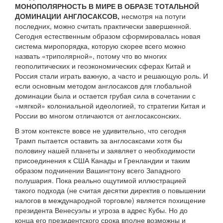
МОНОПОЛЯРНОСТЬ В МИРЕ В ОБРАЗЕ ТОТАЛЬНОЙ
ДОМИНАЦИИ АНГЛОСАКСОВ,
несмотря на потуги
последних, можно считать практически завершенной.
Сегодня естественным образом сформировалась новая
система миропорядка, которую скорее всего можно
назвать «триполярной», потому что во многих
геополитических и геоэкономических сферах Китай и
Россия стали играть важную, а часто и решающую роль. И
если основным методом англосаксов для глобальной
доминации была и остается грубая сила в сочетании с
«мягкой» колониальной идеологией, то стратегии Китая и
России во многом отличаются от англосаксонских.
В этом контексте вовсе не удивительно, что сегодня
Трамп пытается оставить за англосаксами хотя бы
половину нашей планеты и заявляет о необходимости
присоединения к США Канады и Гренландии и таким
образом подчинении Вашингтону всего Западного
полушария. Пока реально ощутимой иллюстрацией
такого подхода (не считая десятки директив о повышении
налогов в международной торговле) является похищение
президента Венесуэлы и угроза в адрес Кубы. Но до
конца его президентского срока вполне возможны и