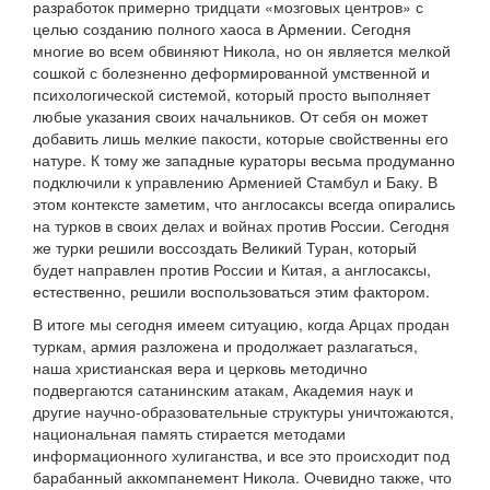
разработок примерно тридцати «мозговых центров» с
целью созданию полного хаоса в Армении. Сегодня
многие во всем обвиняют Никола, но он является мелкой
сошкой с болезненно деформированной умственной и
психологической системой, который просто выполняет
любые указания своих начальников. От себя он может
добавить лишь мелкие пакости, которые свойственны его
натуре. К тому же западные кураторы весьма продуманно
подключили к управлению Арменией Стамбул и Баку. В
этом контексте заметим, что англосаксы всегда опирались
на турков в своих делах и войнах против России. Сегодня
же турки решили воссоздать Великий Туран, который
будет направлен против России и Китая, а англосаксы,
естественно, решили воспользоваться этим фактором.
В итоге мы сегодня имеем ситуацию, когда Арцах продан
туркам, армия разложена и продолжает разлагаться,
наша христианская вера и церковь методично
подвергаются сатанинским атакам, Академия наук и
другие научно-образовательные структуры уничтожаются,
национальная память стирается методами
информационного хулиганства, и все это происходит под
барабанный аккомпанемент Никола. Очевидно также, что