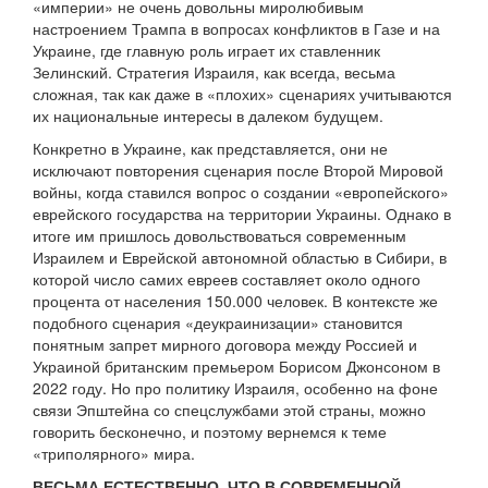
«империи» не очень довольны миролюбивым
настроением Трампа в вопросах конфликтов в Газе и на
Украине, где главную роль играет их ставленник
Зелинский. Стратегия Израиля, как всегда, весьма
сложная, так как даже в «плохих» сценариях учитываются
их национальные интересы в далеком будущем.
Конкретно в Украине, как представляется, они не
исключают повторения сценария после Второй Мировой
войны, когда ставился вопрос о создании «европейского»
еврейского государства на территории Украины. Однако в
итоге им пришлось довольствоваться современным
Израилем и Еврейской автономной областью в Сибири, в
которой число самих евреев составляет около одного
процента от населения 150.000 человек. В контексте же
подобного сценария «деукраинизации» становится
понятным запрет мирного договора между Россией и
Украиной британским премьером Борисом Джонсоном в
2022 году. Но про политику Израиля, особенно на фоне
связи Эпштейна со спецслужбами этой страны, можно
говорить бесконечно, и поэтому вернемся к теме
«триполярного» мира.
ВЕСЬМА ЕСТЕСТВЕННО, ЧТО В СОВРЕМЕННОЙ