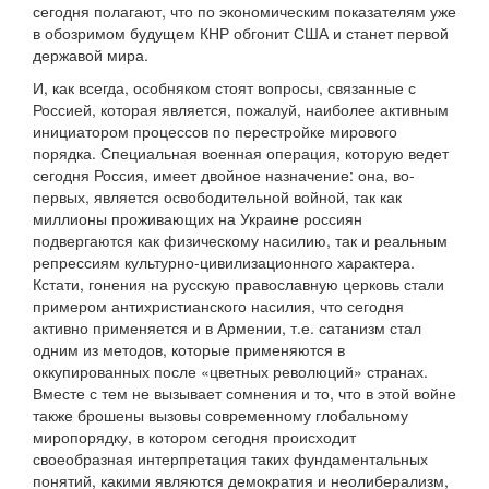
сегодня полагают, что по экономическим показателям уже
в обозримом будущем КНР обгонит США и станет первой
державой мира.
И, как всегда, особняком стоят вопросы, связанные с
Россией, которая является, пожалуй, наиболее активным
инициатором процессов по перестройке мирового
порядка. Специальная военная операция, которую ведет
сегодня Россия, имеет двойное назначение: она, во-
первых, является освободительной войной, так как
миллионы проживающих на Украине россиян
подвергаются как физическому насилию, так и реальным
репрессиям культурно-цивилизационного характера.
Кстати, гонения на русскую православную церковь стали
примером антихристианского насилия, что сегодня
активно применяется и в Армении, т.е. сатанизм стал
одним из методов, которые применяются в
оккупированных после «цветных революций» странах.
Вместе с тем не вызывает сомнения и то, что в этой войне
также брошены вызовы современному глобальному
миропорядку, в котором сегодня происходит
своеобразная интерпретация таких фундаментальных
понятий, какими являются демократия и неолиберализм,