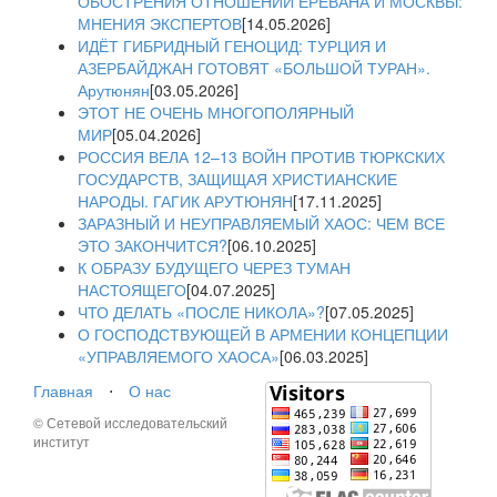
ОБОСТРЕНИЯ ОТНОШЕНИЙ ЕРЕВАНА И МОСКВЫ:
МНЕНИЯ ЭКСПЕРТОВ
[14.05.2026]
ИДЁТ ГИБРИДНЫЙ ГЕНОЦИД: ТУРЦИЯ И
АЗЕРБАЙДЖАН ГОТОВЯТ «БОЛЬШОЙ ТУРАН».
Арутюнян
[03.05.2026]
ЭТОТ НЕ ОЧЕНЬ МНОГОПОЛЯРНЫЙ
МИР
[05.04.2026]
РОССИЯ ВЕЛА 12–13 ВОЙН ПРОТИВ ТЮРКСКИХ
ГОСУДАРСТВ, ЗАЩИЩАЯ ХРИСТИАНСКИЕ
НАРОДЫ. ГАГИК АРУТЮНЯН
[17.11.2025]
ЗАРАЗНЫЙ И НЕУПРАВЛЯЕМЫЙ ХАОС: ЧЕМ ВСЕ
ЭТО ЗАКОНЧИТСЯ?
[06.10.2025]
К ОБРАЗУ БУДУЩЕГО ЧЕРЕЗ ТУМАН
НАСТОЯЩЕГО
[04.07.2025]
ЧТО ДЕЛАТЬ «ПОСЛЕ НИКОЛА»?
[07.05.2025]
О ГОСПОДСТВУЮЩЕЙ В АРМЕНИИ КОНЦЕПЦИИ
«УПРАВЛЯЕМОГО ХАОСА»
[06.03.2025]
Главная
⋅
О нас
© Сетевой исследовательский
институт