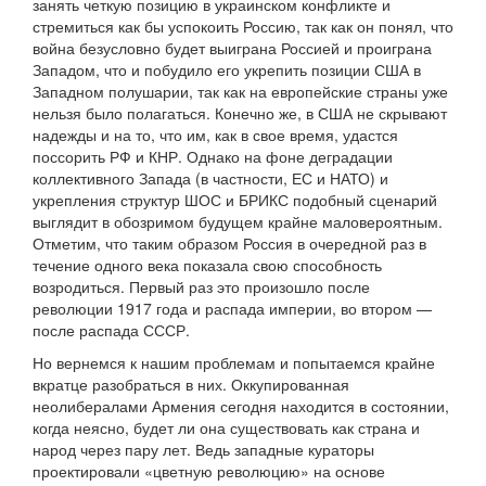
занять четкую позицию в украинском конфликте и
стремиться как бы успокоить Россию, так как он понял, что
война безусловно будет выиграна Россией и проиграна
Западом, что и побудило его укрепить позиции США в
Западном полушарии, так как на европейские страны уже
нельзя было полагаться. Конечно же, в США не скрывают
надежды и на то, что им, как в свое время, удастся
поссорить РФ и КНР. Однако на фоне деградации
коллективного Запада (в частности, ЕС и НАТО) и
укрепления структур ШОС и БРИКС подобный сценарий
выглядит в обозримом будущем крайне маловероятным.
Отметим, что таким образом Россия в очередной раз в
течение одного века показала свою способность
возродиться. Первый раз это произошло после
революции 1917 года и распада империи, во втором —
после распада СССР.
Но вернемся к нашим проблемам и попытаемся крайне
вкратце разобраться в них. Оккупированная
неолибералами Армения сегодня находится в состоянии,
когда неясно, будет ли она существовать как страна и
народ через пару лет. Ведь западные кураторы
проектировали «цветную революцию» на основе