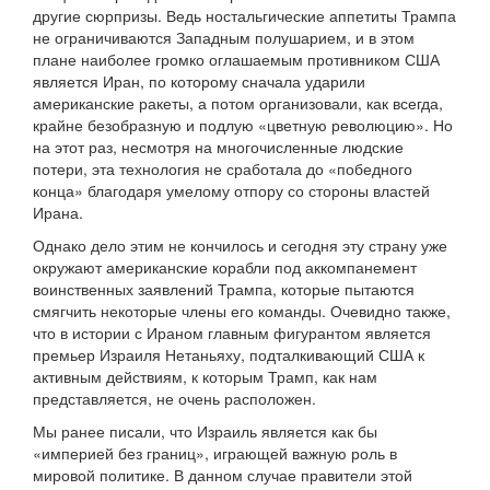
другие сюрпризы. Ведь ностальгические аппетиты Трампа
не ограничиваются Западным полушарием, и в этом
плане наиболее громко оглашаемым противником США
является Иран, по которому сначала ударили
американские ракеты, а потом организовали, как всегда,
крайне безобразную и подлую «цветную революцию». Но
на этот раз, несмотря на многочисленные людские
потери, эта технология не сработала до «победного
конца» благодаря умелому отпору со стороны властей
Ирана.
Однако дело этим не кончилось и сегодня эту страну уже
окружают американские корабли под аккомпанемент
воинственных заявлений Трампа, которые пытаются
смягчить некоторые члены его команды. Очевидно также,
что в истории с Ираном главным фигурантом является
премьер Израиля Нетаньяху, подталкивающий США к
активным действиям, к которым Трамп, как нам
представляется, не очень расположен.
Мы ранее писали, что Израиль является как бы
«империей без границ», играющей важную роль в
мировой политике. В данном случае правители этой