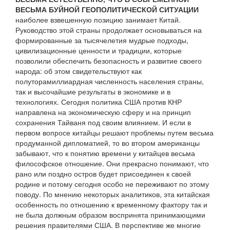
ВЕСЬМА БУЙНОЙ ГЕОПОЛИТИЧЕСКОЙ СИТУАЦИИ
наиболее взвешенную позицию занимает Китай.
Руководство этой страны продолжает основываться на
формированные за тысячелетия мудрые подходы,
цивилизационные ценности и традиции, которые
позволили обеспечить безопасность и развитие своего
народа: об этом свидетельствуют как
полуторамиллиардная численность населения страны,
так и высочайшие результаты в экономике и в
технологиях. Сегодня политика США против КНР
направлена на экономическую сферу и на принцип
сохранения Тайваня под своим влиянием. И если в
первом вопросе китайцы решают проблемы путем весьма
продуманной дипломатией, то во втором американцы
забывают, что к понятию времени у китайцев весьма
философское отношение. Они прекрасно понимают, что
рано или поздно остров будет присоединен к своей
родине и потому сегодня особо не переживают по этому
поводу. По мнению некоторых аналитиков, эта китайская
особенность по отношению к временному фактору так и
не была должным образом воспринята принимающими
решения правителями США. В перспективе же многие