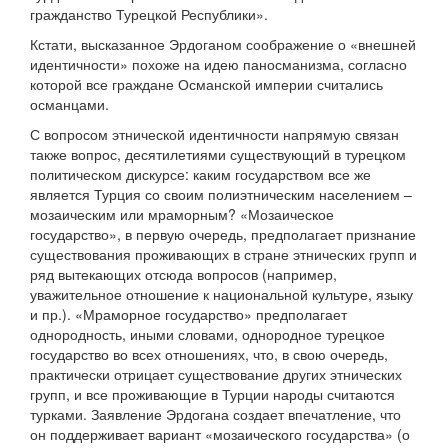
гражданство Турецкой Республики».
Кстати, высказанное Эрдоганом соображение о «внешней
идентичности» похоже на идею паносманизма, согласно
которой все граждане Османской империи считались
османцами.
С вопросом этнической идентичности напрямую связан
также вопрос, десятилетиями существующий в турецком
политическом дискурсе: каким государством все же
является Турция со своим полиэтническим населением –
мозаическим или мраморным? «Мозаическое
государство», в первую очередь, предполагает признание
существования проживающих в стране этнических групп и
ряд вытекающих отсюда вопросов (например,
уважительное отношение к национальной культуре, языку
и пр.). «Мраморное государство» предполагает
однородность, иными словами, однородное турецкое
государство во всех отношениях, что, в свою очередь,
практически отрицает существование других этнических
групп, и все проживающие в Турции народы считаются
турками. Заявление Эрдогана создает впечатление, что
он поддерживает вариант «мозаического государства» (о