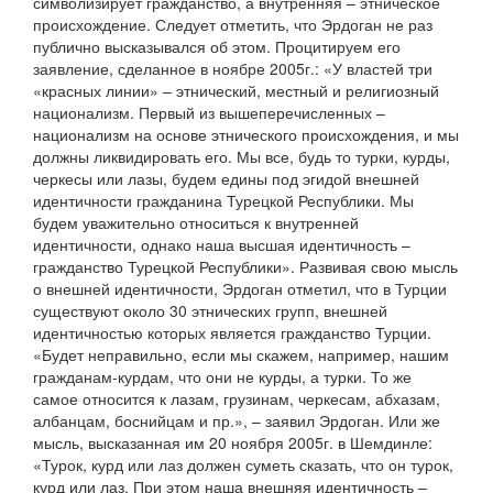
символизирует гражданство, а внутренняя – этническое
происхождение. Следует отметить, что Эрдоган не раз
публично высказывался об этом. Процитируем его
заявление, сделанное в ноябре 2005г.: «У властей три
«красных линии» – этнический, местный и религиозный
национализм. Первый из вышеперечисленных –
национализм на основе этнического происхождения, и мы
должны ликвидировать его. Мы все, будь то турки, курды,
черкесы или лазы, будем едины под эгидой внешней
идентичности гражданина Турецкой Республики. Мы
будем уважительно относиться к внутренней
идентичности, однако наша высшая идентичность –
гражданство Турецкой Республики». Развивая свою мысль
о внешней идентичности, Эрдоган отметил, что в Турции
существуют около 30 этнических групп, внешней
идентичностью которых является гражданство Турции.
«Будет неправильно, если мы скажем, например, нашим
гражданам-курдам, что они не курды, а турки. То же
самое относится к лазам, грузинам, черкесам, абхазам,
албанцам, боснийцам и пр.», – заявил Эрдоган. Или же
мысль, высказанная им 20 ноября 2005г. в Шемдинле:
«Турок, курд или лаз должен суметь сказать, что он турок,
курд или лаз. При этом наша внешняя идентичность –