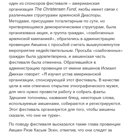
один из спонсоров фестиваля – американская
организация
The Christensen Fund,
якобы имеет связи с
различными структурами армянской Диаспоры.
Методами, присущими тоталитарным по сути, но
притворяющимся демократическими структурам, была
организована акция, и группа граждан, «озабоченных
армянской кампанией», обратились в администрацию
провинции Амшена с просьбой считать вышеупомянутое
мероприятие недействительным. Просьба «озабоченных»
граждан была удовлетворена, и амшенская часть
фестиваля была отменена. Обратившийся в
администрацию провинции от имени амшенов Исмаил
Джихан говорит: «Я изучил устав американской
организации, спонсирующей этот фестиваль. В качестве
цели в нем отмечено открытие этнографического музея,
для чего нужно провести работу и собрать факты.
Здешние топонимы, названия блюд, некоторые слова,
используемые амшенами, собираются и регистрируются.
Этот фестиваль организуется для того, чтобы амшены
сказали, что они не турки».
По поводу фестиваля высказался также глава провинции
Амшен Ризе Касым Эсен, отметив, что они следят за