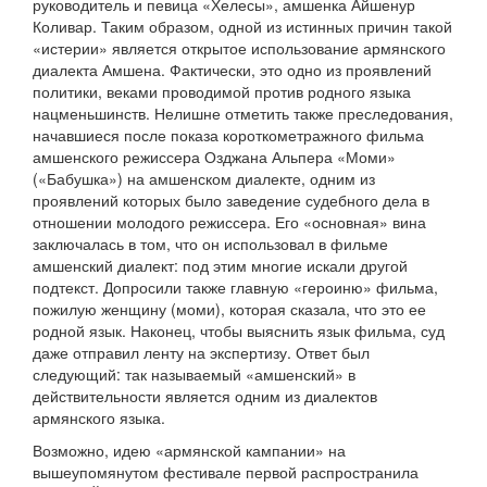
руководитель и певица «Хелесы», амшенка Айшенур
Коливар. Таким образом, одной из истинных причин такой
«истерии» является открытое использование армянского
диалекта Амшена. Фактически, это одно из проявлений
политики, веками проводимой против родного языка
нацменьшинств. Нелишне отметить также преследования,
начавшиеся после показа короткометражного фильма
амшенского режиссера Озджана Альпера «Моми»
(«Бабушка») на амшенском диалекте, одним из
проявлений которых было заведение судебного дела в
отношении молодого режиссера. Его «основная» вина
заключалась в том, что он использовал в фильме
амшенский диалект: под этим многие искали другой
подтекст. Допросили также главную «героиню» фильма,
пожилую женщину (моми), которая сказала, что это ее
родной язык. Наконец, чтобы выяснить язык фильма, суд
даже отправил ленту на экспертизу. Ответ был
следующий: так называемый «амшенский» в
действительности является одним из диалектов
армянского языка.
Возможно, идею «армянской кампании» на
вышеупомянутом фестивале первой распространила