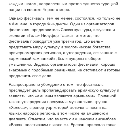
каждым шагом, направленным против единства турецкой
нации на востоке Черного моря.
Однако фестиваль, тем не менее, состоялся, но только не
в Амшене, а городе Фындыклы. Один из организаторов
фестиваля, представитель Союза культуры, искусства и
экологии «Гола» Нилуфер Ташкын отметил, что
фестиваль проводится уже третий год. Его цель –
представить миру культуру и экологические богатства
причерноморских регионов, а утверждения, связанные с
«армянской кампанией», были пущены в оборот
умышленно. Видимо, организаторы фестиваля, хорошо
знакомые с подобными реакциями, не отступают и готовы
продолжить свое дело.
Распространено убеждение о том, что фестиваль
преследует цель пропагандировать армянскую культуру и
заявлять, что «амшены являются армянами». Причиной
такого утверждения послужила музыкальная группа
«Хелеса», в репертуар которой включены песни на
языках народов региона, в том числе на амшенском
диалекте. Отметим, что вместе с амшенским ансамблем
«Вова», посетившим в июле с.г. Ереван, приехала также