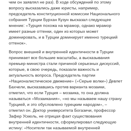
чем он заявлял не раз). В ходе обсуждений по этому
вопросу высказались даже юристы, например,
председатель конституционной комиссии Национального
собрания Турции Бурхан Кузун высказал следующее
мнение: «Турция похожа на мрамор, однако мрамор
имеет разные оттенки, один из которых может
доминировать, и в Турции доминирует именно турецкий
оттенок».
Вопрос внешней и внутренней идентичности в Турции
принимает все большие масштабы, а высказывания
премьер-министра стали причиной серьезных дискуссий,
которые, в свою очередь, показали важность и
актуальность вопроса. Председатель партии
«Националистическое движение» («Серые волки») Девлет
Бахчели, высказавшись против варианта мозаики,
отметил, что если Турция – мозаика, то она должна
называться «Мозаикания», «но мы называем нашу страну
Турцией, и это обусловлено турецким народом», –
отметил он. Доктор университета Богазичи, профессор
Зафер Ускюль, не отрицая факт существования
внутренней идентичности, сформулировал следующую
истину: «Носители так называемой внутренней