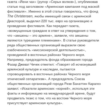
газета «Йени чах» (рупор «Серых волков»), опубликовав
статью под заголовком «Армянская кампания под маской
фестиваля». Именно в этой статье говорилось, что фонд
The Christensen,
якобы имеющий связи с армянской
Диаспорой, выделил 220 тыс. евро на организацию и
проведение фестиваля. Как передает газета,
«возмущенные граждане в ответ на утверждения о том,
что «амшены – это армяне», заявили, что амшены
являются турецкими племенами». В статье руководители
ряда общественных организаций выразили свою
озабоченность «миссионерской деятельностью»,
проводимой в восточных районах Черного моря.
Например, председатель фонда образования города
Фазар Джеват Чичек отметил: «Говорят об исчезнувшей
армянской культуре и наследии, пытаются
спровоцировать в восточных районах Черного моря
этнический сепаратизм». А председатель Союза
общественных организаций города Ризе Бахаттин Карагез
заявил: «Искатели армянских «корней», используя эти
факты и информацию на международной арене, будут
продвигать тезис о том, что на востоке Черного моря
присутствует армянская культура».