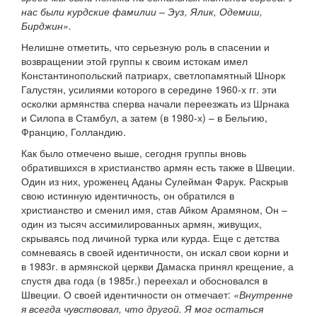
нас были курдские фамилии – Эуз, Ялик, Одемиш,
Бирджин».
Нелишне отметить, что серьезную роль в спасении и
возвращении этой группы к своим истокам имел
Константинопольский патриарх, светлопамятный Шнорк
Галустян, усилиями которого в середине 1960-х гг. эти
осколки армянства сперва начали переезжать из Шрнака
и Силопа в Стамбул, а затем (в 1980-х) – в Бельгию,
Францию, Голландию.
Как было отмечено выше, сегодня группы вновь
обратившихся в христианство армян есть также в Швеции.
Один из них, уроженец Аданы Сулейман Фарук. Раскрыв
свою истинную идентичность, он обратился в
христианство и сменил имя, став Айком Арамяном, Он –
один из тысяч ассимилированных армян, живущих,
скрываясь под личиной турка или курда. Еще с детства
сомневаясь в своей идентичности, он искал свои корни и
в 1983г. в армянской церкви Дамаска принял крещение, а
спустя два года (в 1985г.) переехал и обосновался в
Швеции. О своей идентичности он отмечает:
«Внутренне
я всегда чувствовал, что другой. Я мог остаться