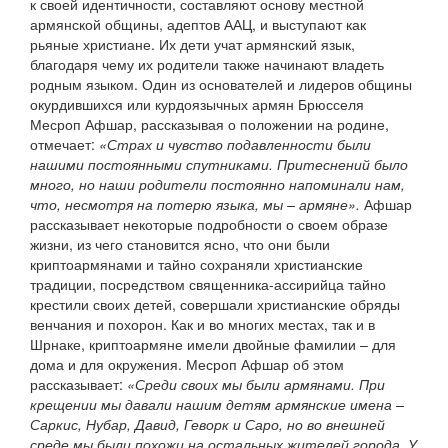
к своей идентичности, составляют основу местной
армянской общины, адептов ААЦ, и выступают как
рьяные христиане. Их дети учат армянский язык,
благодаря чему их родители также начинают владеть
родным языком. Один из основателей и лидеров общины
окурдившихся или курдоязычных армян Брюсселя
Месроп Афшар, рассказывая о положении на родине,
отмечает:
«Страх и чувство подавленности были
нашими постоянными спутниками. Притеснений было
много, но наши родители постоянно напоминали нам,
что, несмотря на потерю языка, мы – армяне».
Афшар
рассказывает некоторые подробности о своем образе
жизни, из чего становится ясно, что они были
криптоармянами и тайно сохраняли христианские
традиции, посредством священника-ассирийца тайно
крестили своих детей, совершали христианские обряды
венчания и похорон. Как и во многих местах, так и в
Шрнаке, криптоармяне имели двойные фамилии – для
дома и для окружения. Месроп Афшар об этом
рассказывает:
«Среди своих мы были армянами. При
крещении мы давали нашим детям армянские имена –
Саркис, Нубар, Давид, Геворк и Саро, но во внешней
среде мы были похожи на остальных жителей города. У