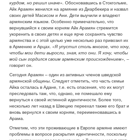
курдом, но решил иначе».
Обосновавшись в Стокгольме,
Айк Арамян женился на армянке из Диарбекира и назвал
своих детей Масисом и Ани. Дети выучили и владеют
армянским языком. Особенно примечательно, что
вернувшийся к своим корням Айк Арамян стремится
укоренить в своих детях и еще ярче сохранять чувство
армянства и с этой целью уже несколько раз привозил их
в Армению и Арцах.
«Я упустил столь многое, что хочу,
чтобы мои дети выросли, зная, кто они. Я хочу, чтобы
мой сын гордился своим армянским происхождением»,
–
говорит он.
Сегодня Арамян – один из активных членов шведской
армянской общины. Следует отметить, что часть семьи
Айка осталась в Адане, т.е. есть опасения, что их могут
преследовать там, что, однако, не помешало ему
вернуться к своей истинной идентичности. Более того,
несколько лет назад в Швецию переехал также его брат и
вновь вернулся к своим корням, переименовавшись в
Арама.
Отметим, что эти проживающие в Европе армяне имеют
проблемы в вопросе раскрытия идентичности, поскольку