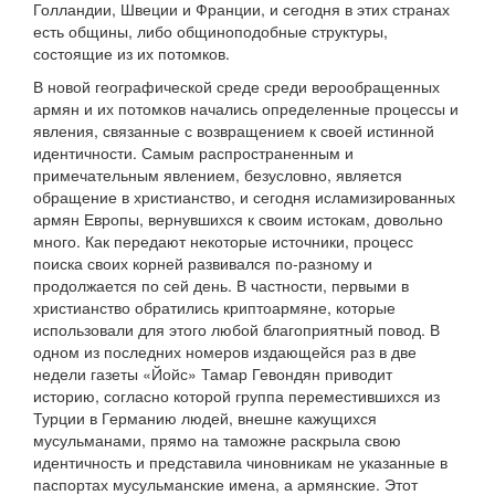
Голландии, Швеции и Франции, и сегодня в этих странах
есть общины, либо общиноподобные структуры,
состоящие из их потомков.
В новой географической среде среди верообращенных
армян и их потомков начались определенные процессы и
явления, связанные с возвращением к своей истинной
идентичности. Самым распространенным и
примечательным явлением, безусловно, является
обращение в христианство, и сегодня исламизированных
армян Европы, вернувшихся к своим истокам, довольно
много. Как передают некоторые источники, процесс
поиска своих корней развивался по-разному и
продолжается по сей день. В частности, первыми в
христианство обратились криптоармяне, которые
использовали для этого любой благоприятный повод. В
одном из последних номеров издающейся раз в две
недели газеты «Йойс» Тамар Гевондян приводит
историю, согласно которой группа переместившихся из
Турции в Германию людей, внешне кажущихся
мусульманами, прямо на таможне раскрыла свою
идентичность и представила чиновникам не указанные в
паспортах мусульманские имена, а армянские. Этот