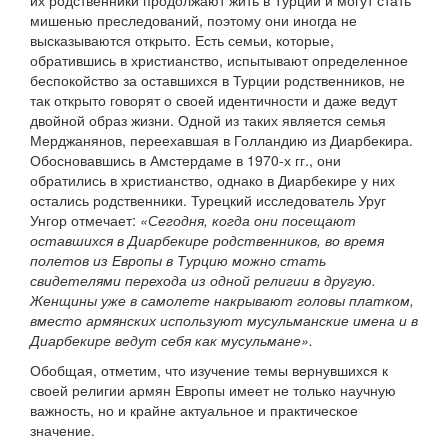
их родственники продолжают жить в Турции и могут стать
мишенью преследований, поэтому они иногда не
высказываются открыто. Есть семьи, которые,
обратившись в христианство, испытывают определенное
беспокойство за оставшихся в Турции родственников, не
так открыто говорят о своей идентичности и даже ведут
двойной образ жизни. Одной из таких является семья
Мерджанянов, переехавшая в Голландию из Диарбекира.
Обосновавшись в Амстердаме в 1970-х гг., они
обратились в христианство, однако в Диарбекире у них
остались родственники. Турецкий исследователь Уруг
Унгор отмечает:
«Сегодня, когда они посещают
оставшихся в Диарбекире родственников, во время
полетов из Европы в Турцию можно стать
свидетелями перехода из одной религии в другую.
Женщины уже в самолете накрывают головы платком,
вместо армянских используют мусульманские имена и в
Диарбекире ведут себя как мусульмане».
Обобщая, отметим, что изучение темы вернувшихся к
своей религии армян Европы имеет не только научную
важность, но и крайне актуальное и практическое
значение.