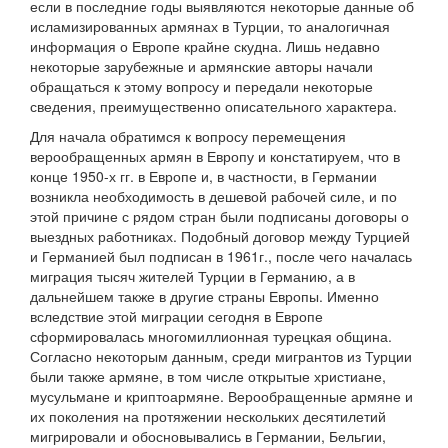
если в последние годы выявляются некоторые данные об
исламизированных армянах в Турции, то аналогичная
информация о Европе крайне скудна. Лишь недавно
некоторые зарубежные и армянские авторы начали
обращаться к этому вопросу и передали некоторые
сведения, преимущественно описательного характера.
Для начала обратимся к вопросу перемещения
верообращенных армян в Европу и констатируем, что в
конце 1950-х гг. в Европе и, в частности, в Германии
возникла необходимость в дешевой рабочей силе, и по
этой причине с рядом стран были подписаны договоры о
выездных работниках. Подобный договор между Турцией
и Германией был подписан в 1961г., после чего началась
миграция тысяч жителей Турции в Германию, а в
дальнейшем также в другие страны Европы. Именно
вследствие этой миграции сегодня в Европе
сформировалась многомиллионная турецкая община.
Согласно некоторым данным, среди мигрантов из Турции
были также армяне, в том числе открытые христиане,
мусульмане и криптоармяне. Верообращенные армяне и
их поколения на протяжении нескольких десятилетий
мигрировали и обосновывались в Германии, Бельгии,