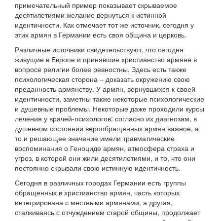
примечательный пример показывает скрываемое
десятилетиями желание вернуться к истинной
идентичности. Как отмечает тот же источник, сегодня у
этих армян в Германии есть своя община и церковь.
Различные источники свидетельствуют, что сегодня
живущие в Европе и принявшие христианство армяне в
вопросе религии более ревностны. Здесь есть также
психологическая сторона – доказать окружению свою
преданность армянству. У армян, вернувшихся к своей
идентичности, заметны также некоторые психологические
и душевные проблемы. Некоторые даже проходили курсы
лечения у врачей-психологов: согласно их диагнозам, в
душевном состоянии верообращенных армян важное, а
то и решающее значение имели травматические
воспоминания о Геноциде армян, атмосфера страха и
угроз, в которой они жили десятилетиями, и то, что они
постоянно скрывали свою истинную идентичность.
Сегодня в различных городах Германии есть группы
обращенных в христианство армян, часть которых
интегрирована с местными армянами, а другая,
сталкиваясь с отчуждением старой общины, продолжает