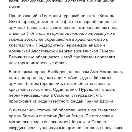
вести изолированную жизнь и остается вне общинной
жизни.
Проживающий в Германии турецкий писатель Кемаль
Ялчын приводит множество фактов о верообращенных
армянах Европы и в своем письме, отправленном нам,
отмечает:
«Я знаю в Германии людей, которые уже в
зрелом возрасте обращаются в христианство и
крестятся».
Предводитель Германской епархии
Армянской Апостольской церкви архиепископ Гарегин
Бекчян также обращается к этой проблеме и приводит
некоторые интересные факты.
В немецком городе Висбаден, по словам Амо Москофяна,
есть ресторан под названием «Ани», где собираются
армяне. В этом городе живут также обратившиеся с
христианство армяне. Один из них, Нуреддин Гюнден,
переименовавшийся в Симона, утверждает, что
происходит из рода известного фидаи Грайра Джохка.
С интересной статьей об обратившихся в христианство
армян Бельгии выступил Давид Зенян. По его словам,
мигрировавшие в основном из Ширнака и Силопа
окурдившиеся курдоязычные армяне сегодня, вернувшись