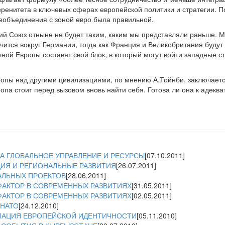
ренитета в ключевых сферах европейской политики и стратегии. По
еобъединения с зоной евро была правильной.
кий Союз отныне не будет таким, каким мы представляли раньше. 
очится вокруг Германии, тогда как Франция и Великобритания буду
ной Европы составят свой блок, в который могут войти западные с
пы над другими цивилизациями, по мнению А.Тойнби, заключается
па стоит перед вызовом вновь найти себя. Готова ли она к адеква
ЗА ГЛОБАЛЬНОЕ УПРАВЛЕНИЕ И РЕСУРСЫ
[07.10.2011]
ИЯ И РЕГИОНАЛЬНЫЕ РАЗВИТИЯ
[26.07.2011]
АЛЬНЫХ ПРОЕКТОВ
[28.06.2011]
АКТОР В СОВРЕМЕННЫХ РАЗВИТИЯХ
[31.05.2011]
АКТОР В СОВРЕМЕННЫХ РАЗВИТИЯХ
[02.05.2011]
НАТО
[24.12.2010]
МАЦИЯ ЕВРОПЕЙСКОЙ ИДЕНТИЧНОСТИ
[05.11.2010]