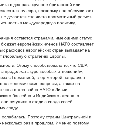
ика в два раза крупнее британской или
асать зону евро, поскольку она обслуживает
 не делается: это чисто прагматичный расчет.
еченность в международную политику,
Франция остаются странами, имеющими статус
 бюджет европейских членов НАТО составляет
ных расходов европейских стран выпадает на
т глобальную стратегию Европы.
сности. Этому способствовало то, что США,
нны продолжать курс «особых отношений»,
юза с Германией, взор которой направлен
но экономические вопросы, а также на
льянса стала война НАТО в Ливии.
ского бассейна и Индийского океана, а
они вступили в стадию спада своей
му спаду.
й ослабилась. Поэтому страны Центральной и
о несколько раз в прошлом. Именно поэтому