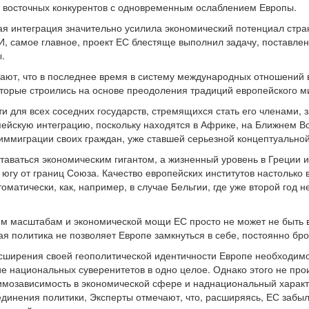
и восточных конкурентов с одновременным ослаблением Европы.
кая интеграция значительно усилила экономический потенциал стра
И, самое главное, проект ЕС блестяще выполнил задачу, поставлен
.
чают, что в последнее время в систему международных отношений
торые строились на основе преодоления традиций европейского 
 для всех соседних государств, стремящихся стать его членами, з
йскую интеграцию, поскольку находятся в Африке, на Ближнем Вос
иммиграции своих граждан, уже ставшей серьезной концептуально
таваться экономическим гигантом, а жизненный уровень в Греции и
 югу от границ Союза. Качество европейских институтов настолько
матически, как, например, в случае Бельгии, где уже второй год н
им масштабам и экономической мощи ЕС просто не может не быть 
ая политика не позволяет Европе замкнуться в себе, постоянно бр
сширения своей геополитической идентичности Европе необходимо 
национальных суверенитетов в одно целое. Однако этого не прои
аимозависимость в экономической сфере и наднациональный харак
инения политики, Эксперты отмечают, что, расширяясь, ЕС забыл 