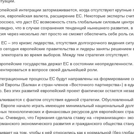
итуаций.
опейской интеграции затормаживается, когда отсутствуют крупные 
к, европейская валюта, расширение ЕС. Некоторые эксперты счит
вросоюз, что даст ЕС возможность стать глобальным силовым центр
евидно, что в случае сохранения тенденций нынешнего развития, в
ия через несколько лет просто не сможет обеспечить себе роль си
 ЕС – это кризис лидерства, отсутствия долгосрочного видения си
то сегодня европейские правительства и лидеры заняты решением в
электората во время выборов. Между тем стратегия отсутствует.
европейские государства держат ЕС в состоянии неопределенност
иентироваться в вопросе своей дальнейшей роли.
нтеграционные процессы ЕС будут направлены на формирование с
ой Европы (Балкан и стран-членов «Восточного партнерства») в ед
о. Без этих развитий европейский проект фактически остается нез
алкиваются с фактом отсутствия единой стратегии. Обусловленный
в Европе начало играть имеющее минимальный национальный долг
ых технологических и финансовых ресурсов для европейских стр
ны. Очевидно, что Германия сделала ставку на «германизацию» эк
ерманского экономического развития и гражданского общества ста
ивает на том, чтобы к ней относились как к нормальной (без глоба