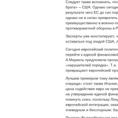
Следует также вспомнить, чт
брата» – США. Однако сегодн
результате чего ЕС до сих по
однако не в силах превратит
преимущественно в военно-по
противоракетной обороны в 
Эксперты уже констатируют, ч
оставаться под эгидой США, 
Сегодня европейский политиче
перейти к единой финансовой 
А.Меркель предложили програ
«нарушителей порядка». Т.е.
превращают европейский прое
Лучшим примером тому являют
очереди» стоят также Италия
цена содействия евро не прев
на утверждение единой финанс
покинуть союз, поскольку Лон
европейской интеграции, ока
очевидным и бесспорным: ба
Поэтому Великобритания пред