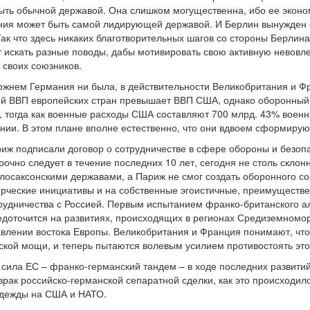
ыть обычной державой. Она слишком могущественна, ибо ее эконом
ия может быть самой лидирующей державой. И Берлин вынужден сп
ак что здесь никаких благотворительных шагов со стороны Берлина
искать разные поводы, дабы мотивировать свою активную невовл
 своих союзников.
ржнем Германия ни была, в действительности Великобритания и 
ий ВВП европейских стран превышает ВВП США, однако оборонный
о, тогда как военные расходы США составляют 700 млрд. 43% воен
ии. В этом плане вполне естественно, что они вдвоем сформирую
риж подписали договор о сотрудничестве в сфере обороны и безопа
рочно следует в течение последних 10 лет, сегодня не столь скло
осаксонскими державами, а Париж не смог создать оборонного со
ческие инициативы и на собственные эгоистичные, преимуществен
трудничества с Россией. Первым испытанием франко-британского а
редоточится на развитиях, происходящих в регионах Средиземномор
влении востока Европы. Великобритания и Франция понимают, что 
ской мощи, и теперь пытаются волевым усилием противостоять это
 сила ЕС – франко-германский тандем – в ходе последних развити
зрак российско-германской сепаратной сделки, как это происходил
адежды на США и НАТО.