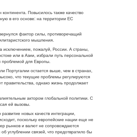
н континента. Повысилось также качество
ную в его основе: на территории ЕС
 вернулся фактор силы, противоречащий
милитаристского мышления.
а исключением, пожалуй, России. А страны,
токе или в Азии, избрали путь персональной
й проблемой для Европы.
ли Португалии остается выше, чем в странах,
 высоко, что текущие проблемы регулируются
ет правительства, однако жизнь продолжает
влиятельным актором глобальной политики. С
осая ей вызовы.
развитие новых качеств интеграции,
сходит, поскольку европейские нации еще не
тер рынков и валют не сопровождаются
об углублении связей, что предотвратило бы