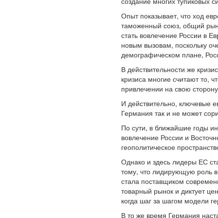
создание многих тупиковых с
Опыт показывает, что ход евр
таможенный союз, общий рыно
стать вовлечение России в Е
новым вызовам, поскольку оч
демографическом плане, Росс
В действительности же кризис
кризиса многие считают то, ч
привлечении на свою сторону 
И действительно, ключевые 
Германия так и не может сор
По сути, в ближайшие годы и
вовлечение России и Восточн
геополитическое пространств
Однако и здесь лидеры ЕС ст
тому, что лидирующую роль 
стала поставщиком современн
товарный рынок и диктует це
когда шаг за шагом модели г
В то же время Германия наста