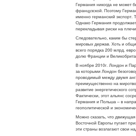
Германия никогда не может б
французской. Поэтому Герман
именно германский экспорт. Т
Однако Германия продолжает 
перекладывая риски на плечи
Следовательно, каким бы сте
мировых держав. Хоть и общ
всего порядка 200 млрд. евр
долю Франции и Великобритан
В ноябре 2010г. Лондон и Па
за которыми Лондон безогово
проводимый между двумя англ
преимущественно на миротвор
развитие энергетического со
Фактически, этот альянс сос
Германия и Польша – в напра
геополитической и экономиче
Можно сказать, что движущая
Восточной Европы пугает при
эти страны возлагают свои н