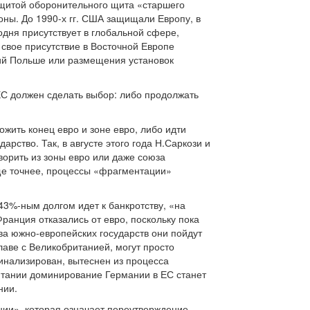
ащитой оборонительного щита «старшего
ны. До 1990-х гг. США защищали Европу, в
одня присутствует в глобальной сфере,
 свое присутствие в Восточной Европе
ний Польше или размещения установок
 ЕС должен сделать выбор: либо продолжать
ожить конец евро и зоне евро, либо идти
рство. Так, в августе этого года Н.Саркози и
орить из зоны евро или даже союза
еще точнее, процессы «фрагментации»
3%-ным долгом идет к банкротству, «на
ранция отказались от евро, поскольку пока
тва южно-европейских государств они пойдут
лаве с Великобританией, могут просто
гинализирован, вытеснен из процесса
ритании доминирование Германии в ЕС станет
нии.
ии», которая означает переутверждение