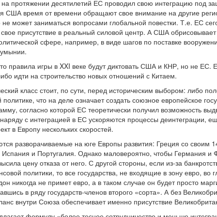
о на протяжении десятилетий ЕС проводил свою интеграцию под з
я США время от времени обращают свое внимание на другие регио
р не может заниматься вопросами глобальной повестки. Т.е. ЕС сег
ь свое присутствие в реальный силовой центр. А США обрисовывает
литической сфере, например, в виде шагов по поставке вооруже
Румынии.
то правила игры в XXI веке будут диктовать США и КНР, но не ЕС.
либо идти на строительство новых отношений с Китаем.
ский класс стоит, по сути, перед историческим выбором: либо пол
политике, что на деле означает создать союзное европейское госуда
мму, согласно которой ЕС теоретически получил возможность выдв
 наряду с интеграцией в ЕС ускоряются процессы деинтеграции, 
кт в Европу нескольких скоростей.
ся разворачиваемые на юге Европы развития: Греция со своим 14
, Испания и Португалия. Однако маловероятно, чтобы Германия и Ф
ысила цену отказа от него. С другой стороны, если из-за банкротс
овой политики, то все государства, не входящие в зону евро, во г
дон никогда не примет евро, а в таком случае он будет просто мар
завшись в ряду государств-членов второго «сорта». А без Великоб
ланс внутри Союза обеспечивает именно присутствие Великобрита
лагает формулу «более тесное сотрудничество и меньше интеграц