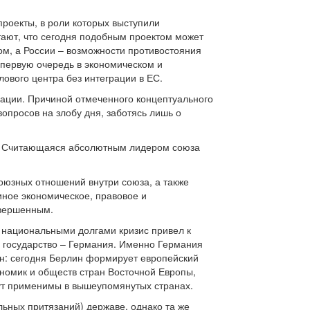
проекты, в роли которых выступили
ают, что сегодня подобным проектом может
ом, а России – возможности противостояния
 первую очередь в экономическом и
лового центра без интеграции в ЕС.
туации. Причиной отмеченного концептуального
опросов на злобу дня, заботясь лишь о
и. Считающаяся абсолютным лидером союза
оюзных отношений внутри союза, а также
иное экономическое, правовое и
авершенным.
 национальными долгами кризис привел к
 государство – Германия. Именно Германия
ан: сегодня Берлин формирует европейский
ономик и обществ стран Восточной Европы,
нут применимы в вышеупомянутых странах.
льных притязаний) державе, однако та же