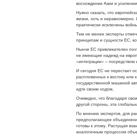
восхождении Азии и усилени
Нужно сказать, что европейс
жизни, хоть и неравномерно. 
практически исключены войны
Тем не менее эксперты отме
принципам и сущности ЕС, ко
Нынче ЕС привлекателен почти
не имеющие надежд на европе
«интеграции» – посредством 
И сегодня ЕС не перестает ос
распложенных к востоку или к
государственной машиной авто
идти своим ходом,
Очевидно, что благодаря сво
другой стороны, эта глобальн
По мнению экспертов, для ра
предполагающее объединение 
готовы к этому. Растущая вз
аналогичным процессом объед