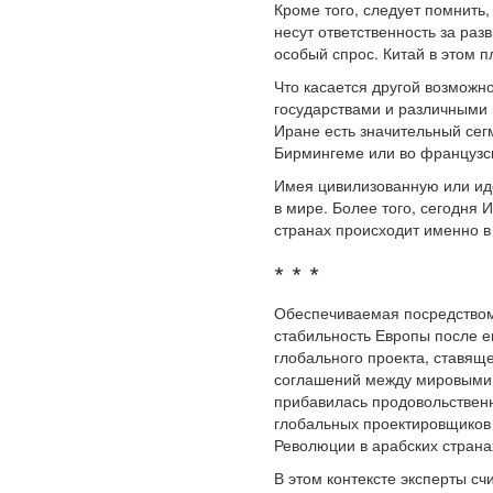
Кроме того, следует помнить
несут ответственность за раз
особый спрос. Китай в этом п
Что касается другой возможн
государствами и различными 
Иране есть значительный сегм
Бирмингеме или во французск
Имея цивилизованную или иде
в мире. Более того, сегодня
странах происходит именно в
* * *
Обеспечиваемая посредством
стабильность Европы после е
глобального проекта, ставящ
соглашений между мировыми 
прибавилась продовольственн
глобальных проектировщиков 
Революции в арабских страна
В этом контексте эксперты с