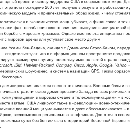
ападный проект и основу лидерства США в современном мире. Для е
, потратили последние 200 лет, получив в результате работающие
омическую модель и привлекательный образ жизни, к чему стремят
политическая и экономическая мощь убывает, а финансовое и техн
знали факт ослабления своего влияния, выступив с инициативой 
для борьбы с мировым кризисом. Однако именно эта инициатива пок
ит с мировой арены или уступает свое место другим.
ние Усамы бен-Ладена, скандал с Домиником Строс-Каном, переда
 – свидетельствуют, что в информационном пространстве продолж
лируют всемирную паутину, поскольку именно в этой стране нахо
crosoft, IBM, Hewlett-Packard, Compaq, Cisco, Apple, Google, Yahoo
–
мериканский шоу-бизнес, и система навигации GPS. Таким образо
 бесспорно.
о доминирования является военно-техническая. Военные базы и в
еспечивая стратегическое доминирование Запада во всех регионах 
и коммуникациями в мировом океане и телекоммуникациями – в ко
месте взятые. США лидируют также в «революции» военно-техниче
начение военной мощи уменьшается и даже обессмысливается – в 
 Ираке, всевозможных региональных конфликтах. Достаточно вспом
 несколько суток без боя исчезла с территорий Восточной Европы 
.