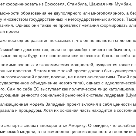
дет координировать из Брюсселя, Стамбула, Шанхая или Мумбаи.
озможности образования не двуполярного или многополярного, а бе
 множеством государственных и негосударственных акторов. Тако
Бразилия. Однако они также не проявляют желания формировать или
ый проект.
ако последние развития показывают, что он не является сплоченн
 ближайшие десятилетия, если не произойдет ничего необычного,
ные акторы будут не в состоянии или не захотят брать на себя та
 помимо военных и экономических мощностей, нуждаются также в
онных проектов. В этом плане такой проект должен быть универса
 англосаксонский проект, похоже, не имеет альтернативы. Такой пр
сударственное объединение нового типа), однако с идеологическо
ого. Сам по себе ЕС выступает как политическое лицо католицизма
едующими ценности социальной рыночной системы лидерами (Шума
ивилизационная модель Западный проект включил в себя ценности 
авила и процедуры. Хотя их основная часть находится в состоянии 
.
ие эксперты спешат «похоронить» Америку. Очевидно, что ослабле
мической модели, а не изменения цивилизационного и геополитичес