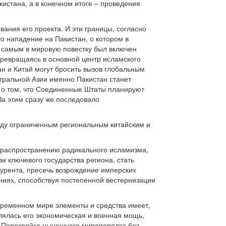
истана, а в конечном итоге – проведения
ания его проекта. И эти границы, согласно
о нападение на Пакистан, о котором в
м самым в мировую повестку был включен
ревращаясь в основной центр исламского
ан и Китай могут бросить вызов глобальным
тральной Азии именно Пакистан станет
 о том, что Соединенные Штаты планируют
За этим сразу же последовало
жду ограниченным региональным китайским и
ь распространению радикального исламизма,
к ключевого государства региона, стать
урента, пресечь возрождение имперских
ниях, способствуя постепенной вестернизации
временном мире элементы и средства имеет,
блялась его экономическая и военная мощь,
. Перекройка нынешнего миропорядка без