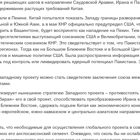
я решающих шагов в направлении Саудовской Аравии, Ирана и Пак
держивание растущих требований Китая.
ли в Пекине. Китай попытался показать Западу границы разворачив
ьной и Южной Азии, а в мае КНР официально предупредил США, чт
рить в Вашингтоне, будет воспринято как нападение на Пекин. Те
, десятилетиями выступающий союзником США и Великобритании, п
тегическим союзником КНР. Это свидетельствует о том, что Пакист
регионах. Тогда как на Большом Ближнем Востоке и в Большой Цен
игов и мишенью политики США. Была распространена информация
ть под контроль или ликвидировать ядерный потенциал Пакистана. 
 западному проекту можно стать свидетелем заключения союза ме
тами.
ретизирует нынешнюю стратегию Западного проекта – противостоят
ирая» его в свой проект, способствовать преобразованию Ирана ка
лижнем Востоке, сдержать подъем Китая как экономического конк
о-европейском, южно-кавказском и центрально-азиатском направле
ть, что необходимые для осуществления глобального проекта в со
нно его англосаксонский сегмент. Очевидно, что сколь бы ни осла
ые преимущества все еще остаются на стороне западного проекта