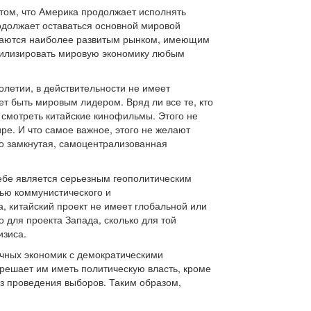
о том, что Америка продолжает исполнять
одолжает оставаться основной мировой
стаются наиболее развитым рынком, имеющим
билизировать мировую экономику любым
олетии, в действительности не имеет
т быть мировым лидером. Вряд ли все те, кто
и смотреть китайские кинофильмы. Этого не
ре. И что самое важное, этого не желают
ко замкнутая, самоцентрализованная
ебе является серьезным геополитическим
ью коммунистического и
, китайский проект не имеет глобальной или
 для проекта Запада, сколько для той
изиса.
очных экономик с демократическими
решает им иметь политическую власть, кроме
з проведения выборов. Таким образом,