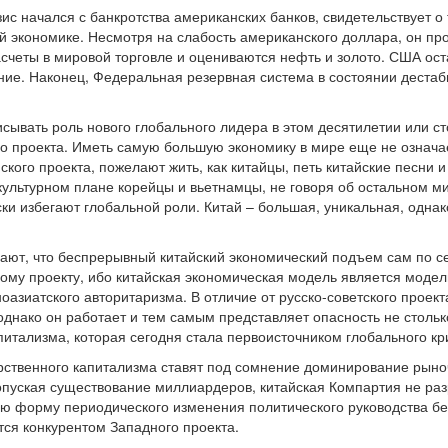
зис начался с банкротства американских банков, свидетельствует 
й экономике. Несмотря на слабость американского доллара, он пр
асчеты в мировой торговле и оцениваются нефть и золото. США о
ние. Наконец, Федеральная резервная система в состоянии деста
сывать роль нового глобального лидера в этом десятилетии или ст
о проекта. Иметь самую большую экономику в мире еще не означае
ского проекта, пожелают жить, как китайцы, петь китайские песни 
культурном плане корейцы и вьетнамцы, не говоря об остальном ми
ски избегают глобальной роли. Китай – большая, уникальная, одна
ают, что беспрерывный китайский экономический подъем сам по с
му проекту, ибо китайская экономическая модель является модел
зиатского авторитаризма. В отличие от русско-советского проекта
днако он работает и тем самым представляет опасность не столько
итализма, которая сегодня стала первоисточником глобального кр
дарственного капитализма ставят под сомнение доминирование рын
пуская существование миллиардеров, китайская Компартия не раз
ю форму периодического изменения политического руководства бе
тся конкурентом Западного проекта.