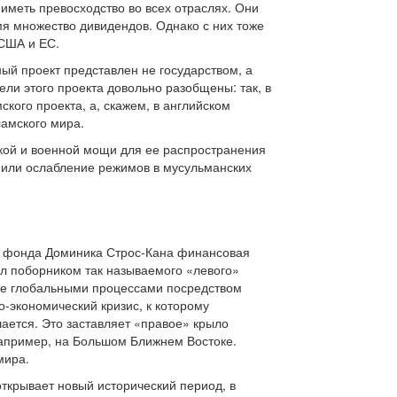
иметь превосходство во всех отраслях. Они
емя множество дивидендов. Однако с них тоже
 США и ЕС.
ный проект представлен не государством, а
ли этого проекта довольно разобщены: так, в
кого проекта, а, скажем, в английском
амского мира.
ской и военной мощи для ее распространения
х или ослабление режимов в мусульманских
о фонда Доминика Строс-Кана финансовая
ыл поборником так называемого «левого»
ние глобальными процессами посредством
экономический кризис, к которому
ается. Это заставляет «правое» крыло
например, на Большом Ближнем Востоке.
мира.
открывает новый исторический период, в