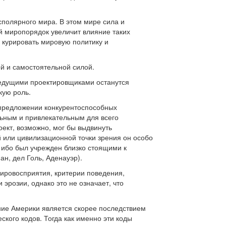
сполярного мира. В этом мире сила и
й миропорядок увеличит влияние таких
 курировать мировую политику и
ой и самостоятельной силой.
 ведущими проектировщиками останутся
кую роль.
 предложении конкурентоспособных
льным и привлекательным для всего
оект, возможно, мог бы выдвинуть
й или цивилизационной точки зрения он особо
, ибо был учрежден близко стоящими к
н, дел Голь, Аденауэр).
мировосприятия, критерии поведения,
эрозии, однако это не означает, что
ние Америки является скорее последствием
кого кодов. Тогда как именно эти коды