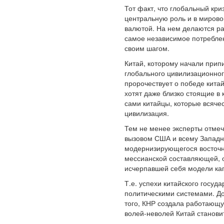
Тот факт, что глобальный кри
центральную роль и в мирово
валютой. На нем делаются р
самое независимое потребле
своим шагом.
Китай, которому начали припи
глобального цивилизационног
пророчествует о победе китай
хотят даже близко стоящие в 
сами китайцы, которые всяче
цивилизация.
Тем не менее эксперты отмеч
вызовом США и всему Западно
модернизирующегося восточноа
мессианской составляющей, о
исчерпавшей себя модели кап
Т.е. успехи китайского госу
политическими системами. До
того, КНР создала работающу
волей-неволей Китай станови