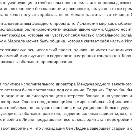
, что участвующие в глобальном проекте силы или державы должны 
витие, сохранение безопасности и равновесия, получая в то же вр
лане хочет получать прибыль, но не желает платить – в отличие от
ой альтернативы Западного проекта, то Исламский мир как глобаль
исламскими религиозно-политическими движениями. Однако носите
ент граждан, которые не чувствуют себя частью глобального исламс
ом Марселе может быть община, которая считает себя частью Исл
ологическую ось, исламский проект, однако, не имеет экономиче
 Исламский мир очутился в водовороте внутренних конфликтов. Кра
 рамках глобального проектирования.
 политики исполнительного директора Международного валютног
го отставки была поставлена под сомнение. Тогда как Строс-Кан б
его акцент не на силовую защиту интересов Запада, а на управле
акторами. Однако продолжающийся в мире глобальный финансово-
ая проблема, не получает решения, и ситуация еще больше ухудш
ускорить глобальные развития, выдвигая силовые варианты, как, 
х и война в Ливии представляют всего лишь один этап перекройки 
читают вероятным, что ликвидация бен Ладена завершает старый и 