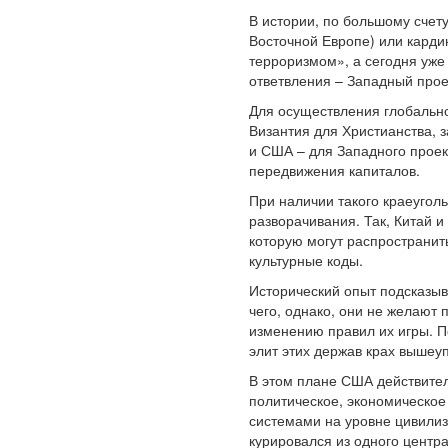
В истории, по большому счету
Восточной Европе) или карди
терроризмом», а сегодня уже
ответвления – Западный прое
Для осуществления глобально
Византия для Христианства, 
и США – для Западного проек
передвижения капиталов.
При наличии такого краеугол
разворачивания. Так, Китай и
которую могут распространит
культурные коды.
Исторический опыт подсказыв
чего, однако, они не желают 
изменению правил их игры. П
элит этих держав крах вышеу
В этом плане США действител
политическое, экономическое
системами на уровне цивилиз
курировался из одного центра