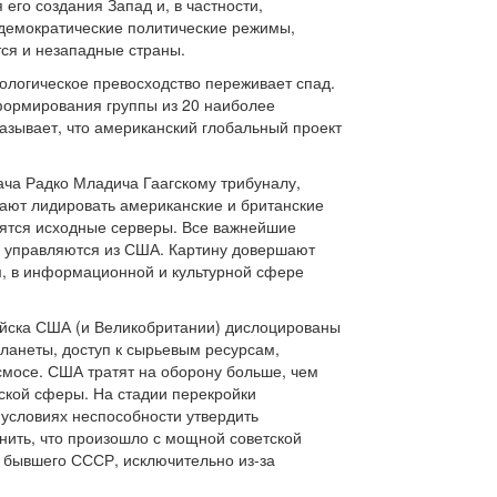
го создания Запад и, в частности,
 демократические политические режимы,
ся и незападные страны.
ологическое превосходство переживает спад.
формирования группы из 20 наиболее
азывает, что американский глобальный проект
ча Радко Младича Гаагскому трибуналу,
ают лидировать американские и британские
дятся исходные серверы. Все важнейшие
 управляются из США. Картину довершают
м, в информационной и культурной сфере
ойска США (и Великобритании) дислоцированы
планеты, доступ к сырьевым ресурсам,
смосе. США тратят на оборону больше, чем
ской сферы. На стадии перекройки
условиях неспособности утвердить
нить, что произошло с мощной советской
и бывшего СССР, исключительно из-за