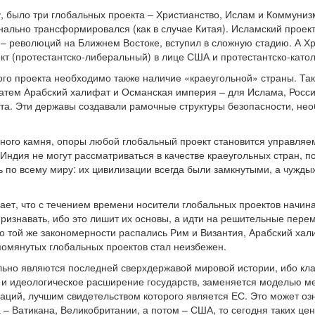
, было три глобальных проекта – Христианство, Ислам и Коммунизм
нально трансформировался (как в случае Китая). Исламский проект
 – революций на Ближнем Востоке, вступил в сложную стадию. А Хр
кт (протестантско-либеральный) в лице США и протестантско-катол
го проекта необходимо также наличие «краеугольной» страны. Та
затем Арабский халифат и Османская империя – для Ислама, Росс
та. Эти державы создавали рамочные структуры безопасности, нео
ьного камня, опоры любой глобальный проект становится управляе
 Индия не могут рассматриваться в качестве краеугольных стран, 
ь по всему миру: их цивилизации всегда были замкнутыми, а чужд
ает, что с течением времени носители глобальных проектов начина
признавать, ибо это лишит их основы, а идти на решительные перем
о той же закономерности распались Рим и Византия, Арабский хали
помянутых глобальных проектов стал неизбежен.
ьно являются последней сверхдержавой мировой истории, ибо клас
 и идеологическое расширение государств, заменяется моделью м
аций, лучшим свидетельством которого является ЕС. Это может оз
 – Ватикана, Великобритании, а потом – США, то сегодня таких це