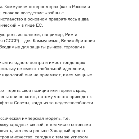
. Коммунизм потерпел крах (как в России и
, сначала вследствие «войны с
истианство в основном превратилось в два
ический – в лице ЕС.
кую роль исполняли, например, Рим и
ия (СССР) – для Коммунизма, Великобритания
бходимые для защиты рынков, торговли и
мым из одного центра и имеет тенденцию
поскольку не имеют глобальной идеологии,
ых идеологий они не приемлют, имея мощные
ют терять свои позиции или терпеть крах,
ены они не хотят, потому что это приведет к
фат и Советы, когда из-за недееспособности
сическая имперская модель, т.е.
еждународных связей, в том числе сетевыми
начать, что если раньше Западный проект
нтров множество: сегодня с тем же успехом