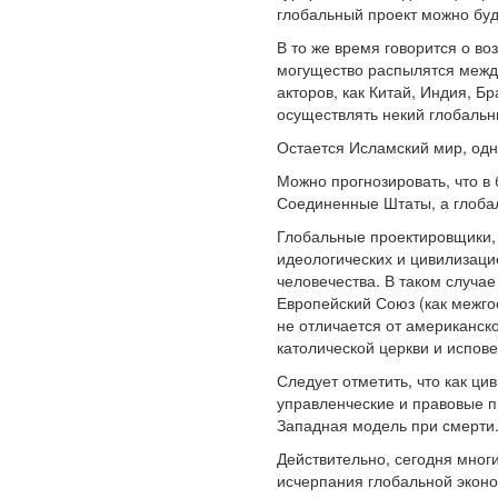
глобальный проект можно бу
В то же время говорится о в
могущество распылятся между
акторов, как Китай, Индия, 
осуществлять некий глобальн
Остается Исламский мир, одн
Можно прогнозировать, что в
Соединенные Штаты, а глобаль
Глобальные проектировщики,
идеологических и цивилизаци
человечества. В таком случае
Европейский Союз (как межго
не отличается от американск
католической церкви и испов
Следует отметить, что как ц
управленческие и правовые пр
Западная модель при смерти
Действительно, сегодня мног
исчерпания глобальной эконо