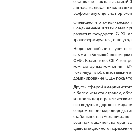
составляют так называемый З
англосаксонская цивилизация
эффективную до сих пор экон
Очевидно, что американская 
Соединенные Штаты сами при
развитых государств (G-20) 
трансформируется, а не уход
Недавние события – уничтоже
саммит «Большой восьмерки»
СМИ. Кроме того, США контро
компьютерные компании –
Mi
Голливуд, глобализовавший а
доминирование США пока что
Другой сферой американског
в более чем ста странах, об
контроль над стратегическим
все ведущие державы мира в
современного миропорядка з
стабильность в Афганистане,
военной машиной, которая за
цивилизационного поражения