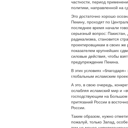
частности, период применени
политики, направленной на с
Это достаточно хорошо осозна
Пекину, проходят по Централ
последнее время начали гово
серьезный вопрос: Пакистан
радикализма, становится стра
проектировщикам в своих же 
показателем крупнейших сдв
силовые действия, чтобы взя
предупреждение Пекина.
В этих условиях «благодаря»
глобальным исламским проек
А это, в свою очередь, конк
ослабляя исламский мир и «вб
господствующим на Большом Б
притязаний России в восточн
России.
Таким образом, нужно отмети
пожалуй, только Запад, особе
тем не менее цивилизационн