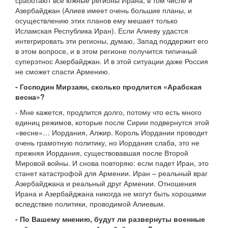
сработают все южные регионы Ирана, в том числе и
Азербайджан (Алиев имеет очень большие планы, и
осуществлению этих планов ему мешает только
Исламская Республика Иран). Если Алиеву удастся
интегрировать эти регионы, думаю, Запад поддержит его
в этом вопросе, и в этом регионе получится типичный
суперэтнос Азербайджан. И в этой ситуации даже Россия
не сможет спасти Армению.
- Господин Мирзаян, сколько продлится «Арабская
весна»?
- Мне кажется, продлится долго, потому что есть много
единиц режимов, которые после Сирии подвернутся этой
«весне»… Иордания, Алжир. Король Иордании проводит
очень грамотную политику, но Иордания слаба, это не
прежняя Иордания, существовавшая после Второй
Мировой войны. И снова повторяю: если падет Иран, это
станет катастрофой для Армении. Иран – реальный враг
Азербайджана и реальный друг Армении. Отношения
Ирана и Азербайджана никогда не могут быть хорошими
вследствие политики, проводимой Алиевым.
- По Вашему мнению, будут ли развернуты военные