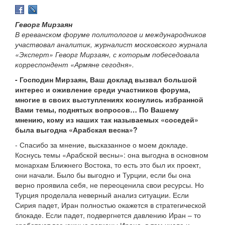
Геворг Мирзаян
В ереванском форуме политологов и международников
участвовал аналитик, журналист московского журнала
«Эксперт» Геворг Мирзаян, с которым побеседовала
корреспондент «Армяне сегодня».
- Господин Мирзаян, Ваш доклад вызвал большой
интерес и оживление среди участников форума,
многие в своих выступлениях коснулись избранной
Вами темы, поднятых вопросов… По Вашему
мнению, кому из наших так называемых «соседей»
была выгодна «Арабская весна»?
- Спасибо за мнение, высказанное о моем докладе.
Коснусь темы «Арабской весны»: она выгодна в основном
монархам Ближнего Востока, то есть это был их проект,
они начали. Было бы выгодно и Турции, если бы она
верно проявила себя, не переоценила свои ресурсы. Но
Турция проделала неверный анализ ситуации. Если
Сирия падет, Иран полностью окажется в стратегической
блокаде. Если падет, подвергнется давлению Иран – то