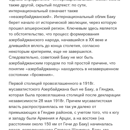
также другой, скрытый подтекст: по сути,
интернациональный означает также
«неазербайджанский». Интернациональный облик Баку
берет начало от исторической эволюции, через которую
прошел апшеронский регион. Ключевым здесь является
то обстоятельство, что процесс формирования
азербайджанского народа, начавшийся в XX веке и
длившийся вплоть до конца столетия, согласно
некоторым критериям, еще не завершился.
Следовательно, советский Баку не мог быть
азербайджанским городом по той простой причине, что
понятие «азербайджанец» находилось в незавершенном
состоянии «брожения».
Первой столицей провозглашенного в 1918г.
мусаватистского Азербайджана был не Баку, а Гянджа,
которая была провозглашена столицей после декларации
независимости 28 мая 1918г. Причем мусаватистская
власть распространялась не так уж далеко от
примыкающих в Гяндже районов, с учетом того, что к югу
и западу были Армения и Арцах, а на востоке (на
расстоянии около 150 км от Гечи до Баку) начиналась
власть революционера Степана Шаумяна. Баку, где