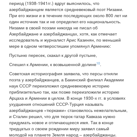
период (1938-1941гг.) вдруг выяснилось, что
азербайджанцем является средневековый поэт Низами.
При его жизни и в течение последующих около 800 лет ни
один источник так и не определил его национальность.
Низами в своей поэзии никогда не писал об
Азербайджане и азербайджанцах, хотя, как отмечает
исследователь и журналист Арис Казинян, по меньшей
мере в одном четверостишии упомянул Армению:
Пустыню пересек, скакал к другой пустыне,
10
Спешил к Армении, к возвышенной долине
.
Советская историография заявила, что персы отняли
поэта у азербайджанцев, а Бакинский филиал Академии
наук СССР переизложил средневековую историю
приблизительно так, как позже переизложили историю
Арцаха и Армении в целом. В конце 1930-х гг. в условиях
ухудшения отношений СССР-Турция называть
азербайджанцев «тюрками» становилось нежелательным,
и Сталин решил, что для тюрок-татар Кавказа нужно
придумать новое и отличающееся имя. Так в конце
тридцатых о своем рождении миру заявил самый
молодой на планете Земля народ – азербайджанцы.