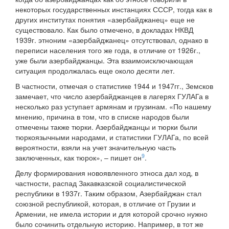
некоторых государственных инстанциях СССР, тогда как в
других институтах понятия «азербайджанец» еще не
существовало. Как было отмечено, в докладах НКВД
1939г. этноним «азербайджанец» отсутствовал, однако в
переписи населения того же года, в отличие от 1926г.,
уже были азербайджанцы. Эта взаимоисключающая
ситуация продолжалась еще около десяти лет.
В частности, отмечая о статистике 1944 и 1947гг., Земсков
замечает, что число азербайджанцев в лагерях ГУЛАГа в
несколько раз уступает армянам и грузинам. «По нашему
мнению, причина в том, что в списке народов были
отмечены также тюрки. Азербайджанцы и тюрки были
тюркоязычными народами, и статистики ГУЛАГа, по всей
вероятности, взяли на учет значительную часть
9
заключенных, как тюрок», – пишет он
.
Делу формирования новоявленного этноса дал ход, в
частности, распад Закавказской социалистической
республики в 1937г. Таким образом, Азербайджан стал
союзной республикой, которая, в отличие от Грузии и
Армении, не имела истории и для которой срочно нужно
было сочинить отдельную историю. Например, в тот же