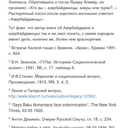
Хокпинса. Обратившись к послу Яшару Алиеву, он
произнес: «Кто вы – азербайджанцы, азеры или турки?..»
Растерянный посол после короткого молчания ответил:
«Азербайджанцы».
Тот факт, что автор книги об Азербайджане и
азербайджанцах так и не смог понять, с каким народом
имеет дело, конечно же, более чем красноречив.
1
Встречи Халиля паши с Арамом, «Арам», Ереван 1991,
с. 504.
2
В.Н. Земсков, «ГУЛаг: Историко-Социологической
аспект», 1991, N6, с. 17, таблица 5.
3
И.В.Сталин ,Mарксизм и национальный вопрос,
Просвещение, 1913, NN, 3, 4, 5.
4
Ленин и Татарский вопрос,
http://www.islamrf.ru/news/culture/legacy/12382/
.
5
“Says Baku Armenians face extermination”, The New York
Times, 03.05.1920.
6
Антон Деникин, Очерки Русской Смуты, гл. 18, с. 234.
7
Molotov joldasьn nitqi, Эдэбиjjaт гэзэтти, 08.02.1936, N2,