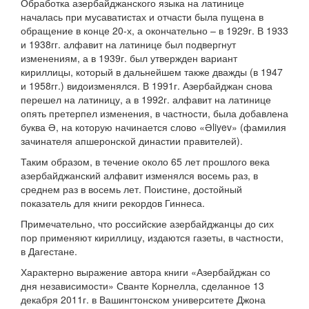
Обработка азербайджанского языка на латинице
началась при мусаватистах и отчасти была пущена в
обращение в конце 20-х, а окончательно – в 1929г. В 1933
и 1938гг. алфавит на латинице был подвергнут
изменениям, а в 1939г. был утвержден вариант
кириллицы, который в дальнейшем также дважды (в 1947
и 1958гг.) видоизменялся. В 1991г. Азербайджан снова
перешел на латиницу, а в 1992г. алфавит на латинице
опять претерпел изменения, в частности, была добавлена
буква Ə, на которую начинается слово «Əliyev» (фамилия
зачинателя апшеронской династии правителей).
Таким образом, в течение около 65 лет прошлого века
азербайджанский алфавит изменялся восемь раз, в
среднем раз в восемь лет. Поистине, достойный
показатель для книги рекордов Гиннеса.
Примечательно, что российские азербайджанцы до сих
пор применяют кириллицу, издаются газеты, в частности,
в Дагестане.
Характерно выражение автора книги «Азербайджан со
дня независимости» Сванте Корнелла, сделанное 13
декабря 2011г. в Вашингтонском университете Джона