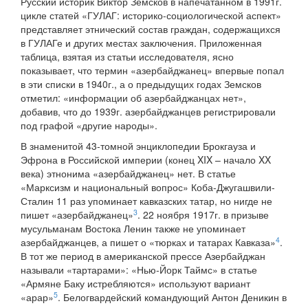
Русский историк Виктор Земсков в напечатанном в 1991г.
цикле статей «ГУЛАГ: историко-социологической аспект»
представляет этнический состав граждан, содержащихся
в ГУЛАГе и других местах заключения. Приложенная
таблица, взятая из статьи исследователя, ясно
показывает, что термин «азербайджанец» впервые попал
в эти списки в 1940г., а о предыдущих годах Земсков
отметил: «информации об азербайджанцах нет»,
добавив, что до 1939г. азербайджанцев регистрировали
под графой «другие народы».
В знаменитой 43-томной энциклопедии Брокгауза и
Эфрона в Российской империи (конец XIX – начало XX
века) этнонима «азербайджанец» нет. В статье
«Марксизм и национальный вопрос» Коба-Джугашвили-
Сталин 11 раз упоминает кавказских татар, но нигде не
3
пишет «азербайджанец»
. 22 ноября 1917г. в призыве
мусульманам Востока Ленин также не упоминает
4
азербайджанцев, а пишет о «тюрках и татарах Кавказа»
.
В тот же период в американской прессе Азербайджан
называли «тартарами»: «Нью-Йорк Таймс» в статье
«Армяне Баку истребляются» используют вариант
5
«арар»
. Белогвардейский командующий Антон Деникин в