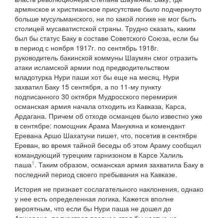
армянское и христианское присутствие было подчеркнуто
больше мусульманского, ни по какой логике не мог быть
столицей мусаватистской страны. Трудно сказать, каким
был бы статус Баку в составе Советского Союза, если бы
в период с ноября 1917г. по сентябрь 1918г.
руководитель бакинской коммуны Шаумян смог отразить
атаки исламской армии под предводительством
младотурка Нури паши хот бы еще на месяц. Нури
захватил Баку 15 сентября, а по 11-му пункту
подписанного 30 октября Мудросского перемирия
османская армия начала отходить из Кавказа, Карса,
Ардагана. Причем об отходе османцев было известно уже
в сентябре: помощник Арама Манукяна и комендант
Еревана Аршо Шахатуни пишет, что, посетив в сентябре
Ереван, во время тайной беседы об этом Араму сообщил
командующий турецким гарнизоном в Карсе Халиль
1
паша
. Таким образом, османская армия захватила Баку в
последний период своего пребывания на Кавказе.
История не признает сослагательного наклонения, однако
у нее есть определенная логика. Кажется вполне
вероятным, что если бы Нури паша не дошел до