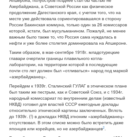
Апшерона, полуостров позднее стал бы частью не
Азербайджана, а Советской России как физическое
продолжение Дагестанского края, с учетом того, что на
месте уже действовала сориентировавшаяся в сторону
России Бакинская коммуна, только один за 26 комиссаров
которой, кстати, был мусульманином. Пожалуй, не менее
важным было также то, что Россия сама нуждалась в
нефти и уже более столетия доминировала на Апшероне.
Таким образом, в мае-сентябре 1918г. младотурецкие
главари очертили границы плавильного котла-
лаборатории, на территории которой в последующие
почти сто лет должен был «отливаться» народ под маркой
«азербайджанец».
Перейдем к 1939г. Сталинский ГУЛАГ в этническом плане
был таким же пестрым, как и Советский Союз, и с 1934г.
народный комиссариат по внутренним делам (известный
НКВД) готовил для властей СССР ежегодные доклады
относительно этнической картины заключенных. Вплоть
до 1939г. (!) в докладах НКВД этноним «азербайджанец»
отсутствовал. В этом списке можно было встретить даже
2
японцев или корейцев, но не азербайджанцев
.