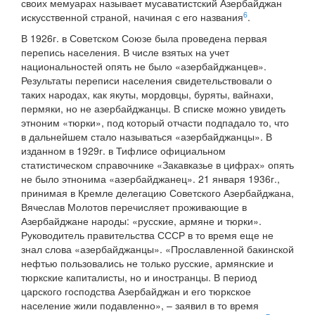
своих мемуарах называет мусаватистский Азербайджан
6
искусственной страной, начиная с его названия
.
В 1926г. в Советском Союзе была проведена первая
перепись населения. В числе взятых на учет
национальностей опять не было «азербайджанцев».
Результаты переписи населения свидетельствовали о
таких народах, как якуты, мордовцы, буряты, вайнахи,
пермяки, но не азербайджанцы. В списке можно увидеть
этноним «тюрки», под который отчасти подпадало то, что
в дальнейшем стало называться «азербайджанцы». В
изданном в 1929г. в Тифлисе официальном
статистическом справочнике «Закавказье в цифрах» опять
не было этнонима «азербайджанец». 21 января 1936г.,
принимая в Кремле делегацию Советского Азербайджана,
Вячеслав Молотов перечисляет проживающие в
Азербайджане народы: «русские, армяне и тюрки».
Руководитель правительства СССР в то время еще не
знал слова «азербайджанцы». «Прославленной бакинской
нефтью пользовались не только русские, армянские и
тюркские капиталисты, но и иностранцы. В период
царского господства Азербайджан и его тюркское
население жили подавленно», – заявил в то время