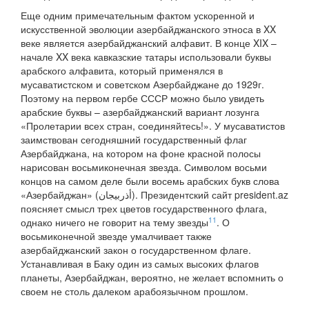
Еще одним примечательным фактом ускоренной и
искусственной эволюции азербайджанского этноса в XX
веке является азербайджанский алфавит. В конце XIX –
начале XX века кавказские татары использовали буквы
арабского алфавита, который применялся в
мусаватистском и советском Азербайджане до 1929г.
Поэтому на первом гербе СССР можно было увидеть
арабские буквы – азербайджанский вариант лозунга
«Пролетарии всех стран, соединяйтесь!». У мусаватистов
заимствован сегодняшний государственный флаг
Азербайджана, на котором на фоне красной полосы
нарисован восьмиконечная звезда. Символом восьми
концов на самом деле были восемь арабских букв слова
«Азербайджан» (أذربيجان). Президентский сайт president.az
поясняет смысл трех цветов государственного флага,
11
однако ничего не говорит на тему звезды
. О
восьмиконечной звезде умалчивает также
азербайджанский закон о государственном флаге.
Устанавливая в Баку один из самых высоких флагов
планеты, Азербайджан, вероятно, не желает вспомнить о
своем не столь далеком арабоязычном прошлом.