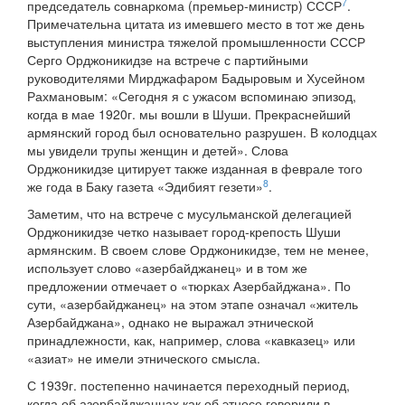
7
председатель совнаркома (премьер-министр) СССР
.
Примечательна цитата из имевшего место в тот же день
выступления министра тяжелой промышленности СССР
Серго Орджоникидзе на встрече с партийными
руководителями Мирджафаром Бадыровым и Хусейном
Рахмановым: «Сегодня я с ужасом вспоминаю эпизод,
когда в мае 1920г. мы вошли в Шуши. Прекраснейший
армянский город был основательно разрушен. В колодцах
мы увидели трупы женщин и детей». Слова
Орджоникидзе цитирует также изданная в феврале того
8
же года в Баку газета «Эдибият гезети»
.
Заметим, что на встрече с мусульманской делегацией
Орджоникидзе четко называет город-крепость Шуши
армянским. В своем слове Орджоникидзе, тем не менее,
использует слово «азербайджанец» и в том же
предложении отмечает о «тюрках Азербайджана». По
сути, «азербайджанец» на этом этапе означал «житель
Азербайджана», однако не выражал этнической
принадлежности, как, например, слова «кавказец» или
«азиат» не имели этнического смысла.
С 1939г. постепенно начинается переходный период,
когда об азербайджанцах как об этносе говорили в