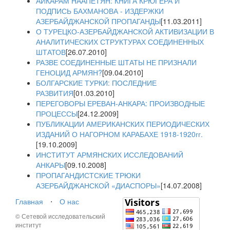
АЙКАРАМ НААПЕТЯН: КНИГА КРЮГЕРА И
ПОДПИСЬ БАХМАНОВА - ИЗДЕРЖКИ
АЗЕРБАЙДЖАНСКОЙ ПРОПАГАНДЫ
[11.03.2011]
О ТУРЕЦКО-АЗЕРБАЙДЖАНСКОЙ АКТИВИЗАЦИИ В
АНАЛИТИЧЕСКИХ СТРУКТУРАХ СОЕДИНЕННЫХ
ШТАТОВ
[26.07.2010]
РАЗВЕ СОЕДИНЕННЫЕ ШТАТЫ НЕ ПРИЗНАЛИ
ГЕНОЦИД АРМЯН?
[09.04.2010]
БОЛГАРСКИЕ ТУРКИ: ПОСЛЕДНИЕ
РАЗВИТИЯ
[01.03.2010]
ПЕРЕГОВОРЫ ЕРЕВАН-АНКАРА: ПРОИЗВОДНЫЕ
ПРОЦЕССЫ
[24.12.2009]
ПУБЛИКАЦИИ АМЕРИКАНСКИХ ПЕРИОДИЧЕСКИХ
ИЗДАНИЙ О НАГОРНОМ КАРАБАХЕ 1918-1920гг.
[19.10.2009]
ИНСТИТУТ АРМЯНСКИХ ИССЛЕДОВАНИЙ
АНКАРЫ
[09.10.2008]
ПРОПАГАНДИСТСКИЕ ТРЮКИ
АЗЕРБАЙДЖАНСКОЙ «ДИАСПОРЫ»
[14.07.2008]
Главная
⋅
О нас
© Сетевой исследовательский
институт