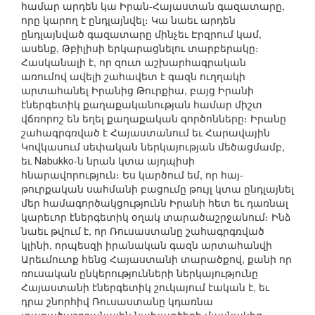
համար արդեն կա Իրան-Հայաստան գազատարը,
որը կարող է ընդլայնվել։ Կա նաեւ արդեն
ընդլայնված գազատարը մինչեւ Էրզրում կամ,
ասենք, Թբիլիսի երկարացնելու տարբերակը։
Հասկանալի է, որ զուտ աշխարհագրական
առումով ավելի շահավետ է գազն ուղղակի
արտահանել Իրանից Թուրքիա, բայց Իրանի
էներգետիկ քաղաքականության համար միշտ
վճռորոշ են եղել քաղաքական գործոնները։ Իրանը
շահագրգռված է Հայաստանում եւ Հարավային
Կովկասում սեփական ներկայության մեծացմամբ,
եւ Nabukko-ն նրան կտա այդպիսի
հնարավորություն։ Ես կարծում եմ, որ հայ-
թուրքական սահմանի բացումը թույլ կտա ընդլայնել
մեր համագործակցությունն Իրանի հետ եւ դառնալ
կարեւոր էներգետիկ օղակ տարածաշրջանում։ Ինձ
նաեւ թվում է, որ Ռուսաստանը շահագրգռված
կլինի, որպեսզի իրանական գազն արտահանվի
Արեւմուտք հենց Հայաստանի տարածքով, քանի որ
ռուսական ընկերությունների ներկայությունը
Հայաստանի էներգետիկ շուկայում էական է, եւ
դրա շնորհիվ Ռուսաստանը կդառնա