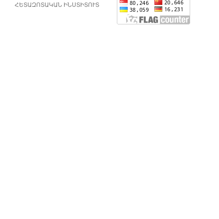
ՀԵՏԱԶՈՏԱԿԱՆ ԻՆՍՏԻՏՈՒՏ