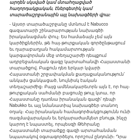
արդեն սկսված կամ մտահղացված
հաղորդակցական, էներգետիկ կամ
տարածաշրջանային այլ նախագծերի վրա:
- Այսօր տարածաշրջանը մտնում է Nabucco
գազատարի շինարարության նախագծի
իրականացման փուլ։ Ես համաձայն չեմ այն
կարծիքներին, թե հայ-թուրքական գործընթացում
եւ ղարաբաղյան հակամարտության
կարգավորման մեջ տեղաշարժի դեպքում
ադրբեջանական գազը կարտահանվի Հայաստանի
տարածքով. Բաքուն դեռ երկար կվարի
Հայաստանի շրջափակման քաղաքականություն՝
անկախ ցանկացած, նույնիսկ էական
տեղաշարժից։ Բայց ամենակարեւորն այն է, որ հայ-
թուրքական սահմանի բացումը թույլ կտա, որ
Հայաստանը դառնա իրանական գազի՝ դեպի
Nabukko եւ այլ նմանատիպ նախագծեր տանող
օղակ։ Հայ-իրանական համագործակցությունն ունի
ռազմավարական եւ երկարաժամկետ բնույթ, ինչը
կարող է նպաստել, որպեսզի Թեհրանը
Հայաստանի տարածքը գազի արտահանման
նպատակով օգտագործելու որոշում ընդունի։ Դրա