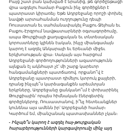
Բայց շատ բան կախված է նրանից, թե գործընթացի
վրա ազդելու համար Բաքուն ինչ գործիքներ է
պատրաստ կիրառել։ Եթե Ադրբեջանը որոշի փոխել
նավթի արտահանման ուղղությունը դեպի
Ռուսաստան եւ սահմանափակել Բաքու-Ջեյհան եւ
Բաքու-Էրզրում նավթատարների օգտագործումը,
ապա Թուրքիայի քաղաքական եւ տնտեսական
կորուստները կլինեն էական, ինչը միանգամայն
կարող է ազդել Անկարայի եւ Երեւանի միջեւ
երկխոսության վրա։ Սակայն այս հարցում
Ադրբեջանի գործողությունների ազատությունն
այնքան էլ ակնհայտ չէ՝ մի շարք կարեւոր
հանգամանքների պատճառով. որքանո՞վ է
Ադրբեջանը պատրաստ դիմելու կտրուկ քայլերի,
դրանց ինչպե՞ս կարձագանքեն արեւմտյան
երկրները, Ադրբեջանը ցանկանո՞ւմ է փոխարինել
Թուրքիային՝ որպես հիմնական էներգետիկ
գործընկերոջ, Ռուսաստանով, ի՞նչ հետեւանքներ
կունենա այս ամենն իր՝ Ադրբեջանի համար։
Կարծում եմ, միանշանակ պատասխաններ չկան։
- Ինչպե՞ս կարող է ազդել հայ-թուրքական
հարաբերությունների կարգավորումը մինչ այդ