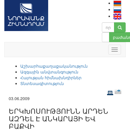
բաժանո
Աշխարհաքաղաքականություն
Ազգային անվտանգություն
Հայության հիմնախնդիրներ
Տնտեսագիտություն
03.06.2009
ԵՐԿԽՈՍՈՒԹՅՈՒՆՆ ԱՐԴԵՆ
ԱԶԴԵԼ Է ԱՆԿԱՐԱՅԻ ԵՎ
ԲԱՔՎԻ