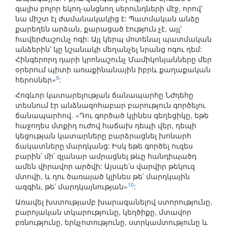
գալիս բոլոր եկող-անցնող սերունդների մէջ, որով՝
նա միշտ էլ ժամանակակից է: Պատմական անձը
քարեղեն արձան, քարացած էություն չէ, այլ՝
հավերժաշունչ ոգի: Այլ կերպ մոտենալ պատմական
անձերին՝ կը նշանակի մեղանչել նրանց ոգու դեմ:
Հինգերորդ դարի կրոնաշունչ Մամիկոնյանները մեր
օրերում պիտի առաքինանային իբրև քաղաքական
9
հերոսներ»
:
Հոգևոր կատարելության ճանապարհը Նժդեհը
տեսնում էր անձնազոհաբար բարություն գործելու
ճանապարհով. «Դու գործած կլինես գեղեցիկը, եթե
հաջողես մտքիդ ուժով հաճախ դեպի վեր, դեպի
կեցության կատարները բարձրացնել խոնարհ
ճակատները մարդկանց: Իսկ եթե գործել ուզես
բարին՝ մի՛ զլանար ամրացնել թևը հանդիպածդ
ամեն վիրավոր արծվի: Այսպե՛ս վարվիր թեկուզ
մտովի, և դու ծառայած կլինես թե՛ մարդկային
10
ազգին, թե՛ մարդկայնության»
:
Առավել խստությամբ խարազանելով ստորությունը,
բարոյական տկարությունը, կեղծիքը, մտավոր
բռնությունը, երկչոտությունը, ստրկամտությունը և