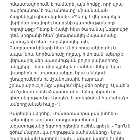
իմաստավորումն է համարել այն հիմքը, որի վրա
բարձրանում է հայ անհատը՝ միասնական
Հայրենիքի գիտակցմամբ. «Պետք է վերապրել և
վերիմաստավորել հայրենի պատմության ողջ
հոլովույթը: Պետք է Հայկի հետ ծառանալ Նեբրովթի
դեմ, Տիգրանի հետ՝ ընդարձակել Հայաստանը,
Արտաշեսի հետ՝ բարեկարգել այն,
Բագրատունիների հետ Անին հրաշակերտել և
ապա՝ նրա կործանումը ողբալ. ի մի բան՝ պետք է
վերապրել մեր պատմության բոլոր բախտորոշ
անցքերը - նրա վերելքներն ու անկումները, նրա
փառքերն ու տառապանքը, նրա աննկուն
ընդվզումներն ու մշակութային հարուստ
շինարարությունը: Այսպես՝ մինչ մեր օրերը: Այսպե՛ս
են ճշմարտորեն Հայաստանում Հայ սիրտն ու
գիտակցությունը: Այսպե՛ս է ստեղծվում համահա՛յը,
7
ամբողջական հայը»
:
Գարեգին Նժդեհը, «Իմաստասիրական խոհեր»
երկասիրությունում անդրադառնալով
ազատությանը ձգտող ոգեղեն ուժին, գրել է. «Ոգի՛ն է
գծում մարդու կարողության սահմանները - նրա
բարոյական կարողության… Ազատ կարող է լինել