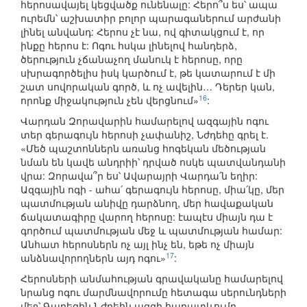
հերոսավայել կեցվածք ունենալը: Հերո՞ս ես՝ ապա
ուրեմն՝ աշխատիր բոլոր պարագաներում արժանի
լինել անվանդ: Հերոս չէ նա, ով գիտակցում է, որ
ինքը հերոս է: Ոգու հսկա լինելով հանդերձ,
ծերություն չճանաչող մանուկ է հերոսը, որը
սխրագործելիս իսկ կարծում է, թե կատարում է մի
շատ սովորական գործ, և ոչ ավելին… Դերեր կան,
16
որոնք միջակություն չեն վերցնում»
:
Վարդան Զորավարին համարելով ազգային ոգու
տեր գերագույն հերոսի չափանիշ, Նժդեհը գրել է.
«Մեծ պաշտոններն առանց հոգեկան մեծության
նման են կավե անդրիի՝ դրված ոսկե պատվանդանի
վրա: Զորավա՞ր ես՝ Ավարայրի Վարդա՛ն եղիր:
Ազգային ոգի - ահա՛ գերագույն հերոսը, միա՛կը, մեր
պատմության անիվը դարձնող, մեր հավաքական
ճակատագիրը վարող հերոսը: էապէս միայն դա է
գործում պատմության մեջ և պատմության համար:
Անհատ հերոսներն ոչ այլ ինչ են, եթե ոչ միայն
17
անձնավորողներն այդ ոգու»
:
Հերոսների անմահության գրավականը համարելով
նրանց ոգու մարմնավորումը հետագա սերունդների
մեջ՝ Գարեգին Նժդեհն ազգի հարատևումը