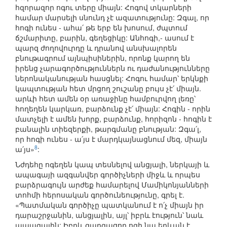
հզորազոր ոգու տերը միայն: Հոգով տկարների
համար մարսելի սնունդ չէ ազատությունը: Զգալ, որ
հոգի ունես - ահա՛ թե երբ են խոսում, ժպտում
ճշմարիտը, բարին, գեղեցիկը: Անհոգի,- ասում է
պարզ ժողովուրդը և դրանով անսխալորեն
բնութագրում այնպիսիներին, որոնք կարող են
իրենց չարագործություններն ու դաժանությունները
ներոնականության հասցնել: Հոգու համար՝ երկնքի
կապտության հետ մրցող շուշանը բույս չէ՛ միայն.
արևի հետ ամեն օր առաջինը համբուրվող լեռը՝
հողեղեն կարկառ, բարձունք չէ՛ միայն: Հոգին - որին
մատչելի է ամեն խորք, բարձունք, հորիզոն - հոգին է
բանալին տիեզերքի, թարգմանը բնության: Զգա՛լ,
որ հոգի ունես - ա՛յս է մարդկայնացնում մեզ, միայն
8
ա՛յս»
:
Նժդեհը ոգեղեն կապ տեսնելով անցյալի, ներկայի և
ապագայի ազգանվեր գործիչների միջև և որպես
բարձրագույն արժեք համարելով Մամիկոնյանների
տոհմի հերոսական գործունեությունը, գրել է.
«Պատմական գործիչը պատկանում է ո՛չ միայն իր
դարաշրջանին, անցյալին, այլ՝ իբրև էություն՝ նաև
ապագային: Իբրև զարգացող ոգի նա երևան է