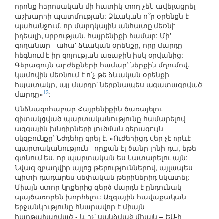
որոնք հերոսական մի հատիկ տող չեն ավելացրել
աշխարհի պատմության: Ձևական ո՞ր օրենքն է
պահանջում, որ մարդկային անհատը մեռնի
իդեալի, սրբության, հայրենիքի համար: Մի'
գողանար - ահա' ձևական օրենքը, որը մարդը
հեգնում է իր գոյության առաջին իսկ օրվանից:
Գերագույն արժեքների համար՝ ներքին մղումով,
կամովին մեռնում է ո՛չ թե ձևական օրենքի
հպատակը, այլ մարդը՝ ներքնապես ազատագրված
13
մարդը»
:
Անձնազոհաբար Հայրենիքին ծառայելու
գիտակցված պարտականությունը համարելով
ազգային խնդիրների լուծման գերագույն
սկզբունքը՝ Նժդեհը գրել է. «Ուժերիցդ վեր չէ որևէ
պարտականություն - որքան էլ ծանր լինի դա, եթե
գտնում ես, որ պարտական ես կատարելու այն:
Նվազ զբաղվիր այլոց թերություններով, այլապես
պիտի դադարես սեփական թերիներիդ նկատել:
Միայն ստոր կրքերից զերծ մարդն է ընդունակ
պայծառորեն խորհելու: Ազգային հավաքական
երջանկությունը հնարավոր է միայն
հաղթահարված - և ոչ՝ սանձված միայն – ԵՍ-ի