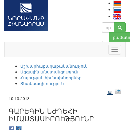
բաժանո
Աշխարհաքաղաքականություն
Ազգային անվտանգություն
Հայության հիմնախնդիրներ
Տնտեսագիտություն
10.10.2013
ԳԱՐԵԳԻՆ ՆԺԴԵՀԻ
ԻՄԱՍՏԱՍԻՐՈՒԹՅՈՒՆԸ