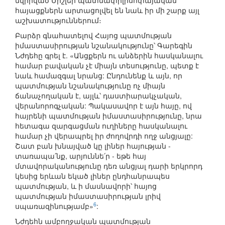
նվիրված Միշլեի պատմափիլիսոփայական
հայացքներն արտացոլվել են նաև իր մի շարք այլ
աշխատություններում։
Բարձր գնահատելով Հայոց պատմության
իմաստասիրության նշանակությունը՝ Գարեգին
Նժդեհը գրել է. «Անցքերն ու անձերին հասկանալու
համար բավական չէ միայն տեսությունը, պետք է
նաև համազգալ նրանց: Ընդունենք և այն, որ
պատմության նշանակությունը ոչ միայն
ճանաչողական է, այլև՝ դաստիարակչական,
վերանորոգչական: Պակասավոր է այն հայը, ով
հայրենի պատմության իմաստասիրությունը, նրա
հետագա զարգացման ուղիները հասկանալու
համար չի վերապրել իր ժողովրդի ողջ անցյալը:
Շատ բան խնայված կը լիներ հայության -
տառապա՛նք, արյուննե՛ր - եթե հայ
մտավորականությունը դեռ անցյալ դարի երկրորդ
կեսից երևան եկած լիներ ընդհանրապես
պատմության, և ի մասնավորի՝ հայոց
պատմության իմաստասիրության լրիվ
6
սպառազինությամբ»
:
Նժդեհն ամբողջական պատմության