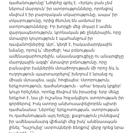
դաժանությունը՝ Նժդեհը գրել է. «Երկու բան չեմ
ներում մարդուն՝ իր ստորությունները, որոնցով
սնվում է իր բարոյական տկարությունը, ապա՝ իր
տկարությունը, որից ծնունդ են առնում իր
ստորությունները: Իր խորքի մեջ մոլար է ամեն
վարդապետություն, կրոնական թե ընկերային, որը
մտավոր կուրություն է պահանջում իր
դավանողներից: Այո՛, կեղծ է, հակամարդկային
նմանը, որով և՝ մերժելի: Կա բռնության
ամենազարհուրելին, անասնացուցիչը ու անարգիչը
մարդկային ազգի՝ մտավոր բռնությունը, որը
բանավոր էակներին մտածողության մի որոշ ձև և
ուղղություն պարտադրելով՝ խեղում է նրանց ոչ
միայն մտապես, այլև՝ հոգեպես: Ստորություն,
երկչոտություն, դաժանություն - ահա' եռյակ կրքեր՝
կույր հրեշներ, որոնք ծնվում են իրարից: Երբ մեկը
երկչոտ է, նա չի ուշանա հռչակվելու ստորության իր
գործերով: Իսկ ստորը անխուսափելիորեն պիտի
դաժանանա: Ներոնը՝ երկչոտության, ստորության
ու դաժանության այդ հրեշը, քաջություն չունեցավ՝
իր ամենաանարգ վիճակի մեջ իսկ՝ անձնասպան
լինել: Դաշույնը՝ ստրուկների ձեռքով՝ վերջ դրեց նրա
11