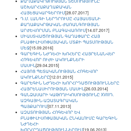
ՔԱՂԱՔԱԿՐԹՈՒԹՅԱՆ ՏԵՍՈՒԹՅՈՒՆԸ
ԱՇԽԱՐՀԱՔԱՂԱՔԱԿԱՆ
ՀԱՅԵՑԱԿԱՐԳԵՐՈՒՄ
[28.07.2017]
Դ.Մ. ԼԱՆԳԻ ՆԵՐԴՐՈՒՄԸ ՀԱՅԱՍՏԱՆԻ
ՔԱՂԱՔԱԿՐԹԱԿԱՆ ԺԱՌԱՆԳՈՒԹՅԱՆ
ԱՐԺԵՎՈՐՄԱՆ ԲՆԱԳԱՎԱՌՈՒՄ
[14.07.2017]
ՄԻԱՍՏՎԱԾՈՒԹՅԱՆ ԳԱՂԱՓԱՐԸ ՀԱՅ
ԲՆԱՓԻԼԻՍՈՓԱՅԱԿԱՆ ՄՏՔԻ ՊԱՏՄՈՒԹՅԱՆ
ՄԵՋ
[15.09.2016]
ԳԱՐԵԳԻՆ ՆԺԴԵՀԻ ԽՈՀԵՐԸ ՀԱՅՐԵՆԱՆՎԵՐ
ՀՈԳԵՎՈՐ ՈՒԺԻ ԱԿՈՒՆՔՆԵՐԻ
ՄԱՍԻՆ
[29.04.2015]
ՀԱՅՈՑ ՊԵՏԱԿԱՆՈՒԹՅԱՆ ՀՈԳԵՎՈՐ
ԱԿՈՒՆՔՆԵՐԸ
[12.01.2015]
ԳԱՐԵԳԻՆ ՆԺԴԵՀԻ ԽՈՐՀՐԴԱԾՈՒԹՅՈՒՆՆԵՐԸ
ՀԱՅՐԵՆԱՍԻՐՈՒԹՅԱՆ ՄԱՍԻՆ
[26.03.2014]
ԳԱՆՁԱՍԱՐԻ ԿԱԹՈՂԻԿՈՍՈՒԹՅՈՒՆԸ XVIIIԴ.
ԱԶԳԱՅԻՆ-ԱԶԱՏԱԳՐԱԿԱՆ
ՊԱՅՔԱՐՈՒՄ
[07.11.2013]
ԱԶԱՏՈՒԹՅԱՆ ՀՈԳԵՎՈՐ ԵՎ
ԲՆԱՓԻԼԻՍՈՓԱՅԱԿԱՆ ԸՆԿԱԼՈՒՄԸ ԳԱՐԵԳԻՆ
ՆԺԴԵՀԻ
ԽՈՐՀՐԴԱԾՈՒԹՅՈՒՆՆԵՐՈՒՄ
[19.06.2013]