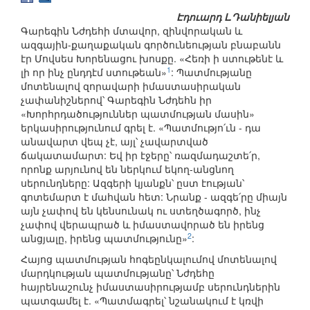
Էդուարդ Լ.Դանիելյան
Գարեգին Նժդեհի մտավոր, զինվորական և
ազգային-քաղաքական գործունեության բնաբանն
էր Մովսես Խորենացու խոսքը. «Հեռի ի ստութենէ և
1
լի որ ինչ ընդդէմ ստութեան»
: Պատմությանը
մոտենալով զորավարի իմաստասիրական
չափանիշներով՝ Գարեգին Նժդեհն իր
«Խորհրդածություններ պատմության մասին»
երկասիրությունում գրել է. «Պատմությո՛ւն - դա
անավարտ վեպ չէ, այլ՝ չավարտված
ճակատամարտ: Եվ իր էջերը՝ ռազմադաշտե՛ր,
որոնք արյունով են ներկում եկող-անցնող
սերունդները: Ազգերի կյանքն՝ ըստ էության՝
գոտեմարտ է մահվան հետ: Նրանք - ազգե՛րը միայն
այն չափով են կենսունակ ու ստեղծագործ, ինչ
չափով վերապրած և իմաստավորած են իրենց
2
անցյալը, իրենց պատմությունը»
:
Հայոց պատմության հոգեընկալումով մոտենալով
մարդկության պատմությանը՝ Նժդեհը
հայրենաշունչ իմաստասիրությամբ սերունդներին
պատգամել է. «Պատմագրել՝ նշանակում է կռվի