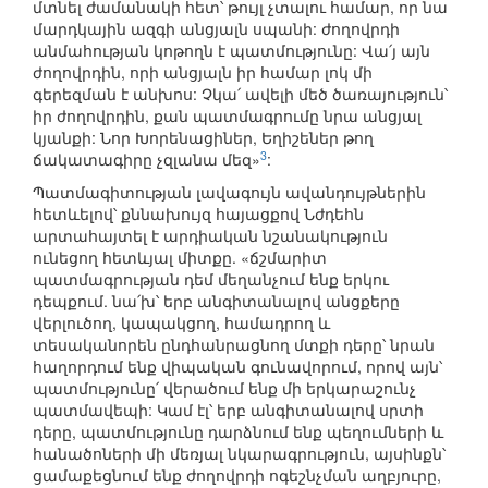
մտնել ժամանակի հետ՝ թույլ չտալու համար, որ նա
մարդկային ազգի անցյալն սպանի: ժողովրդի
անմահության կոթողն է պատմությունը: Վա՛յ այն
ժողովրդին, որի անցյալն իր համար լոկ մի
գերեզման է անխոս: Չկա՛ ավելի մեծ ծառայություն՝
իր ժողովրդին, քան պատմագրումը նրա անցյալ
կյանքի: Նոր Խորենացիներ, Եղիշեներ թող
3
ճակատագիրը չզլանա մեզ»
:
Պատմագիտության լավագույն ավանդույթներին
հետևելով՝ քննախույզ հայացքով Նժդեհն
արտահայտել է արդիական նշանակություն
ունեցող հետևյալ միտքը. «ճշմարիտ
պատմագրության դեմ մեղանչում ենք երկու
դեպքում. նա՛խ՝ երբ անգիտանալով անցքերը
վերլուծող, կապակցող, համադրող և
տեսականորեն ընդհանրացնող մտքի դերը՝ նրան
հաղորդում ենք վիպական գունավորում, որով այն՝
պատմությունը՛ վերածում ենք մի երկարաշունչ
պատմավեպի: Կամ էլ՝ երբ անգիտանալով սրտի
դերը, պատմությունը դարձնում ենք պեղումների և
հանածոների մի մեռյալ նկարագրություն, այսինքն՝
ցամաքեցնում ենք ժողովրդի ոգեշնչման աղբյուրը,