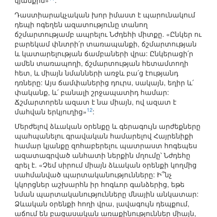
կյանքին»
:
Դաստիարակչական խոր իմաստ է պարունակում
դեպի ոգեղեն ազատությունը տանող
ճշմարտությամբ ապրելու Նժդեհի միտքը. «Ընկեր ու
բարեկամ փնտրի՛ր տառապանքի, ճշմարտության
և կատարելության ճամբաների վրա: Ընկերացի՛ր
ամեն տառապողի, ճշմարտության հետամտողի
հետ, և միայն նմանների առջև բա՛ց էությանդ
դռները: Այս ճամփաներից դուրս, սակայն, եղիր և՛
փականք, և՛ բանալի շրջապատիդ համար:
Ճշմարտորեն ազատ է նա միայն, ով ազատ է
12
մահվան երկյուղից»
:
Մերժելով ձևական օրենքը և գերագույն արժեքները
պահպանելու գրավական համարելով Հայրենիքի
համար կյանքը զոհաբերելու պատրաստ հոգեպես
ազատագրված անհատի ներքին մղումը՝ Նժդեհը
գրել է. «Չեմ սիրում միայն ձևական օրենքի կողմից
սահմանված պարտականությունները: Ի՞նչ
կկորցներ աշխարհն իր հոգևոր գանձերից, եթե
նման պարտականությունները մնային անկատար:
Ձևական օրենքի հողի վրա, լավագույն դեպքում,
աճում են բացասական առաքինություններ միայն,