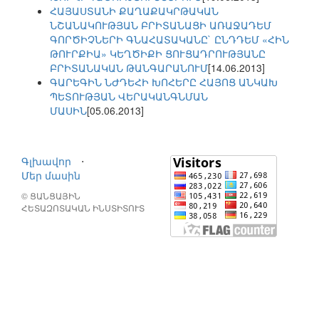
ՀԱՅԱՍՏԱՆԻ ՔԱՂԱՔԱԿՐԹԱԿԱՆ
ՆՇԱՆԱԿՈՒԹՅԱՆ ԲՐԻՏԱՆԱՑԻ ԱՌԱՋԱԴԵՄ
ԳՈՐԾԻՉՆԵՐԻ ԳՆԱՀԱՏԱԿԱՆԸ` ԸՆԴԴԵՄ «ՀԻՆ
ԹՈՒՐՔԻԱ» ԿԵՂԾԻՔԻ ՑՈՒՑԱԴՐՈՒԹՅԱՆԸ
ԲՐԻՏԱՆԱԿԱՆ ԹԱՆԳԱՐԱՆՈՒՄ
[14.06.2013]
ԳԱՐԵԳԻՆ ՆԺԴԵՀԻ ԽՈՀԵՐԸ ՀԱՅՈՑ ԱՆԿԱԽ
ՊԵՏՈՒԹՅԱՆ ՎԵՐԱԿԱՆԳՆՄԱՆ
ՄԱՍԻՆ
[05.06.2013]
Գլխավոր
⋅
Մեր մասին
© ՑԱՆՑԱՅԻՆ
ՀԵՏԱԶՈՏԱԿԱՆ ԻՆՍՏԻՏՈՒՏ