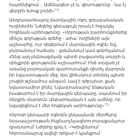
հայրենիքում… Ամենագետ չէ և՛ գիտությունը - նա էլ
14
վերջին խոսք չունի»
:
Անդրադառնալով մարդկային ոգու գոյաբանական
ուղիներին՝ Նժդեհը գերագույն որակ է հռչակել
հոգեկան արիությունը. «Սրբության բարձունքներից
մինչև գոյության գռեհը - ահա՛ ուղիների այն
աշխարհը, ուր դեգերում է մարդկային ոգին: Եվ,
բևեռանում հաճախ - վսեմանում կամ գռեհկանում:
Հենց այդ բևեռացմամբ պիտի բացատրել սուրբի և
սինլքորի գոյությունն աշխարհում: Ինձ տրված չէ
առանց բարոյական զարհուրանքի դիտել մարդուն
իր նվաստության մեջ: Այդ վիճակում տեսնել պիտի
չուզեի թշնամուս անգամ: Լավ է դժբախտ, քան
նվաստամիտ լինել: Նվաստանալով՝ ենթական
խաթարում է իր մարդկային կերպարը, սպանում իր
ներքին մարդուն: Անբարոյական է այն ամենը, որ
15
նվազեցնում է մեր հոգեկան արիությունը»
:
Հերոսի կերպարի ոգեղեն ընկալմամբ մերժելով
եսապաշտության ինքնաոչնչացնող յուրաքանչյուր
դրսևորում՝ Նժդեհը գրել է. «Կռիվներում
հերոսանալուց ավելի դժվար է կյանքում