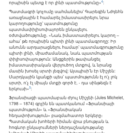
4
որպիսին պետք է որ լինի պատմությունը»
:
Պատմագրի կոչումը սահմանելիս՝ Գարեգին Նժդեհն
առաջնային է համարել իմաստասիրելու նրա
կարողությունը՝ պատմությունը
պատմափիլիսոփայորեն ընկալելու
օժտվածությունը. «Նաև իմաստասիրելու կարող –
ահա՛ թե որպիսին պիտի լինի պատմագրողը: Իր
անունն արդարացնելու համար՝ պատմագրությունը
պիտի լինի, միաժամանակ, նաև պատմության
փիլիսոփայություն: Անցքերին թափանցել
իմաստասիրական վերլուծող մտքով, և նրանց
մասին խոսել սրտի լեզվով: Այսպիսի՛ն էր Միշլեն:
Մարդկային կյանքի պես՝ պատմությունն էլ ո՛չ լոկ
սրտի, ո՛չ էլ միայն մտքի գործ է, - դա սինթեզն է
5
երկուսի»
:
Ֆրանսիացի պատմաբան Ժյուլ Միշլեի (Jules Michelet,
1798 – 1874) գրչին են պատկանում «Ֆրանսիայի
պատմություն» և «Ֆրանսիական
հեղափոխություն» բազմահատոր երկերը։
Պատմական խոհերի հիման վրա բնության և
հոգևոր ընկալումների ներդաշնակությանը