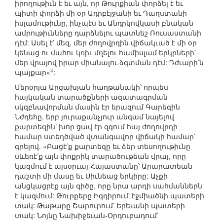
իրողութիւն է եւ այն, որ Թուրքիան փորձել է եւ
պիտի փորձի մի օր Ադրբէյջանի եւ Դաղստանի
իսլամութիւնը, ինչպէս եւ Անդրկովկասի բնական
ամրութիւնները դարձնելու պատնեշ Ռուսաստանի
դէմ: Ասել է՝ մեզ, մեր ժողովրդին վիճակւած է մի օր
կենաց ու մահու կռիւ մղելու համիսլամ երկրների՝
մեր վրայով իրար միանալու ձգտման դէմ: Դժւարի՛ն
4
պայքար»
:
Մերօրյա Արցախյան հաղթանակի՝ որպես
հայկական տարածքների ազատագրման
սկզբնավորման մասին էր երազում Գարեգին
Նժդեհը, երբ յուրաքանչյուր անգամ նայելով
քարտեզին՝ խոր ցավ էր զգում հայ ժողովրդի
համար ստեղծված վտանգավոր վիճակի համար՝
գրելով. «Բացէ՛ք քարտեզը եւ ձեր տեսողութիւնը
սևեռէ՛ք այն փոքրիկ տարածութեան վրայ, որը
կազմում է այսօրւայ Հայաստանը՝ Արարատեան
դաշտի մի մասը եւ Սիւնեաց երկիրը: Աչքի
անցկացրէք այն գիծը, որը նրա արդի սահմաններն
է կազմում: Թուրքերը Իգդիրում՝ էջմիածնի պատերի
տակ: Թաթարը Շարուրում՝ Երեւանի պատերի
տակ: Նոյնը Նախիջեւան-Օրդուբադում՝