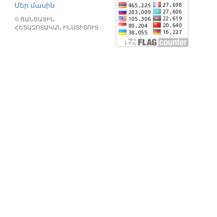
Մեր մասին
© ՑԱՆՑԱՅԻՆ
ՀԵՏԱԶՈՏԱԿԱՆ ԻՆՍՏԻՏՈՒՏ