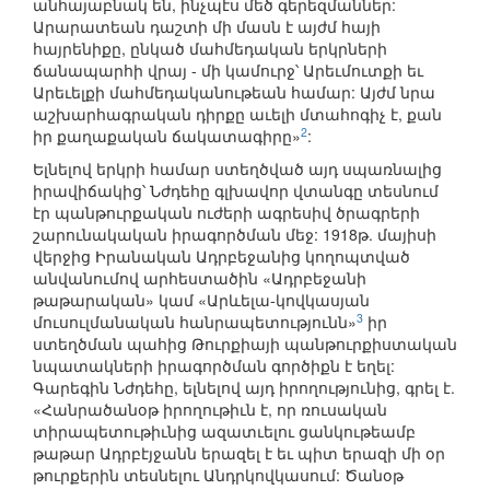
անհայաբնակ են, ինչպէս մեծ գերեզմաններ:
Արարատեան դաշտի մի մասն է այժմ հայի
հայրենիքը, ընկած մահմեդական երկրների
ճանապարհի վրայ - մի կամուրջ՝ Արեւմուտքի եւ
Արեւելքի մահմեդականութեան համար: Այժմ նրա
աշխարհագրական դիրքը աւելի մտահոգիչ է, քան
2
իր քաղաքական ճակատագիրը»
:
Ելնելով երկրի համար ստեղծված այդ սպառնալից
իրավիճակից՝ Նժդեհը գլխավոր վտանգը տեսնում
էր պանթուրքական ուժերի ագրեսիվ ծրագրերի
շարունակական իրագործման մեջ: 1918թ. մայիսի
վերջից Իրանական Ադրբեջանից կողոպտված
անվանումով արհեստածին «Ադրբեջանի
թաթարական» կամ «Արևելա-կովկասյան
3
մուսուլմանական հանրապետությունն»
իր
ստեղծման պահից Թուրքիայի պանթուրքիստական
նպատակների իրագործման գործիքն է եղել:
Գարեգին Նժդեհը, ելնելով այդ իրողությունից, գրել է.
«Հանրածանօթ իրողութիւն է, որ ռուսական
տիրապետութիւնից ազատւելու ցանկութեամբ
թաթար Ադրբէյջանն երազել է եւ պիտ երազի մի օր
թուրքերին տեսնելու Անդրկովկասում: Ծանօթ