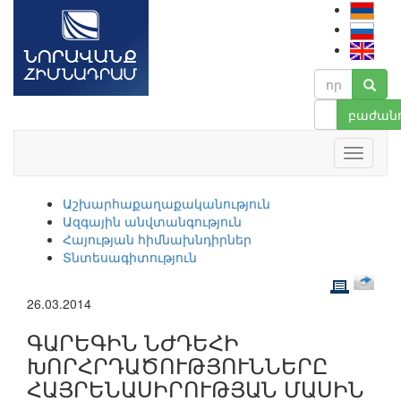
բաժանո
Աշխարհաքաղաքականություն
Ազգային անվտանգություն
Հայության հիմնախնդիրներ
Տնտեսագիտություն
26.03.2014
ԳԱՐԵԳԻՆ ՆԺԴԵՀԻ
ԽՈՐՀՐԴԱԾՈՒԹՅՈՒՆՆԵՐԸ
ՀԱՅՐԵՆԱՍԻՐՈՒԹՅԱՆ ՄԱՍԻՆ