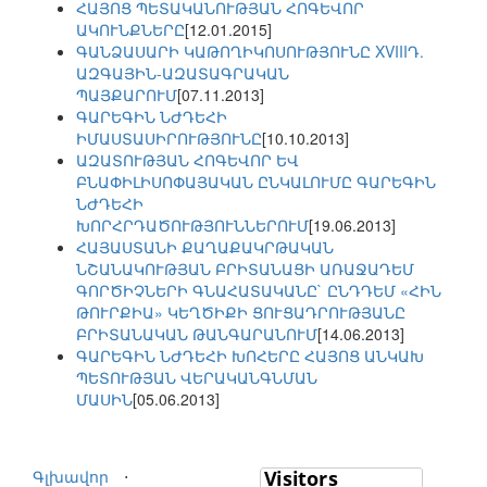
ՀԱՅՈՑ ՊԵՏԱԿԱՆՈՒԹՅԱՆ ՀՈԳԵՎՈՐ
ԱԿՈՒՆՔՆԵՐԸ
[12.01.2015]
ԳԱՆՁԱՍԱՐԻ ԿԱԹՈՂԻԿՈՍՈՒԹՅՈՒՆԸ XVIIIԴ.
ԱԶԳԱՅԻՆ-ԱԶԱՏԱԳՐԱԿԱՆ
ՊԱՅՔԱՐՈՒՄ
[07.11.2013]
ԳԱՐԵԳԻՆ ՆԺԴԵՀԻ
ԻՄԱՍՏԱՍԻՐՈՒԹՅՈՒՆԸ
[10.10.2013]
ԱԶԱՏՈՒԹՅԱՆ ՀՈԳԵՎՈՐ ԵՎ
ԲՆԱՓԻԼԻՍՈՓԱՅԱԿԱՆ ԸՆԿԱԼՈՒՄԸ ԳԱՐԵԳԻՆ
ՆԺԴԵՀԻ
ԽՈՐՀՐԴԱԾՈՒԹՅՈՒՆՆԵՐՈՒՄ
[19.06.2013]
ՀԱՅԱՍՏԱՆԻ ՔԱՂԱՔԱԿՐԹԱԿԱՆ
ՆՇԱՆԱԿՈՒԹՅԱՆ ԲՐԻՏԱՆԱՑԻ ԱՌԱՋԱԴԵՄ
ԳՈՐԾԻՉՆԵՐԻ ԳՆԱՀԱՏԱԿԱՆԸ` ԸՆԴԴԵՄ «ՀԻՆ
ԹՈՒՐՔԻԱ» ԿԵՂԾԻՔԻ ՑՈՒՑԱԴՐՈՒԹՅԱՆԸ
ԲՐԻՏԱՆԱԿԱՆ ԹԱՆԳԱՐԱՆՈՒՄ
[14.06.2013]
ԳԱՐԵԳԻՆ ՆԺԴԵՀԻ ԽՈՀԵՐԸ ՀԱՅՈՑ ԱՆԿԱԽ
ՊԵՏՈՒԹՅԱՆ ՎԵՐԱԿԱՆԳՆՄԱՆ
ՄԱՍԻՆ
[05.06.2013]
Գլխավոր
⋅