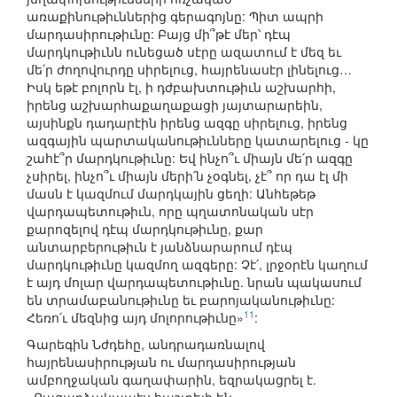
առաքինութիւններից գերագոյնը: Պիտ ապրի
մարդասիրութիւնը: Բայց մի՞թէ մեր՝ դէպ
մարդկութիւնն ունեցած սէրը ազատում է մեզ եւ
մե՛ր ժողովուրդը սիրելուց, հայրենասէր լինելուց…
Իսկ եթէ բոլորն էլ, ի դժբախտութիւն աշխարհի,
իրենց աշխարհաքաղաքացի յայտարարեին,
այսինքն դադարէին իրենց ազգը սիրելուց, իրենց
ազգային պարտականութիւնները կատարելուց - կը
շահէ՞ր մարդկութիւնը: Եվ ինչո՞ւ միայն մե՛ր ազգը
չսիրել, ինչո՞ւ միայն մերի՛ն չօգնել, չէ՞ որ դա էլ մի
մասն է կազմում մարդկային ցեղի: Անհեթեթ
վարդապետութիւն, որը պղատոնական սէր
քարոզելով դէպ մարդկութիւնը, քար
անտարբերութիւն է յանձնարարում դէպ
մարդկութիւնը կազմող ազգերը: Չէ՛, լրջօրէն կաղում
է այդ մոլար վարդապետութիւնը. նրան պակասում
են տրամաբանութիւնը եւ բարոյականութիւնը:
11
Հեռո՛ւ մեզնից այդ մոլորութիւնը»
:
Գարեգին Նժդեհը, անդրադառնալով
հայրենասիրության ու մարդասիրության
ամբողջական գաղափարին, եզրակացրել է.