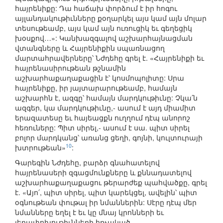
հայրենիքը: Դա հաճախ փորձում է իր հոգու
այլանդակութիւնները քօղարկել այս կամ այն մոլար
տեսութեամբ, այս կամ այն ուռուցիկ եւ գեղեցիկ
խօսքով…»: Կանխազգալով աշխարհայնացման
վտանգները և Հայրենիքին սպառնացող
մարտահրավերները՝ Նժդեհը գրել է. «Հայրենիքի եւ
հայրենասիրութեան թշնամին
աշխարհաքաղաքացին է՝ կոսմոպոլիտը: Սրա
հայրենիքը, իր յայտարարութեամբ, համայն
աշխարհն է, ազգը՝ համայն մարդկութիւնը: Չկա՛ն
ազգեր, կա մարդկութիւնը,- ասում է այդ միամիտ
երազատեսը եւ հայեացքն ուղղում դէպ անորոշ
հեռուները: Պիտ սիրել,- ասում է սա. պիտ սիրել
բոլոր մարդկանց՝ առանց ցեղի, գոյնի, կուլտուրայի
10
խտրութեան»
:
Գարեգին Նժդեհը, բարձր գնահատելով
հայրենասերի զգացմունքները և քննադատելով
աշխարհաքաղաքացու թերարժեք պահվածքը, գրել
է. «Այո՛, պիտ սիրել, պիտ կարեկցել, ավելին՝ պիտ
օգնութեան փութալ իր նմաններին: Սէրը դէպ մեր
նմանները եղել է եւ կը մնայ կրոնների եւ
յեղափոխութիւնների հռչակած