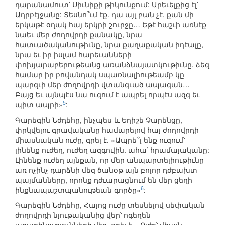
դարանամուտ՝ Սիւնիքի թիկունքում: Արեւելքից էլ՝
Ադրբէյջանը: Տեսնո՞ւմ էք. դա այլ բան չէ, քան մի
երկաթէ օղակ հայ երկրի շուրջը… Եթէ հաշւի առնէք
նաեւ մեր ժողովրդի քանակը, նրա
հատւածականութիւնը, նրա քաղաքական իդէալը,
նրա եւ իր իսլամ հարեւանների
փոխյարաբերութեանց առանձնայատկութիւնը, ձեզ
համար իր բովանդակ սպառնալիութեամբ կը
պարզւի մեր ժողովրդի վտանգւած ապագան…
Բայց եւ այնպէս նա ուզում է ապրել որպէս ազգ եւ
5
պիտ ապրի»
:
Գարեգին Նժդեհը, ինչպես և Եղիշե Չարենցը,
փրկվելու գրավականը համարելով հայ ժողովրդի
միասնական ուժը, գրել է. «Ապրե՞լ ենք ուզում՝
լինենք ուժեղ, ուժեղ ազգովին. ահա՛ հրամայականը:
Լինենք ուժեղ այնքան, որ մեր անպարտելիութիւնը
առ ոչինչ դարձնի մեզ ծանօթ այն բոլոր դժբախտ
պայմանները, որոնք դժւարացնում են մեր ցեղի
6
ինքնապաշտպանութեան գործը»
:
Գարեգին Նժդեհը, Հայոց ուժը տեսնելով սեփական
ժողովրդի նյութականից վեր՝ ոգեղեն