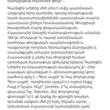
դարպընթաց եղածների թիւը»
:
Գարեգին Նժդեհը մեծ տեղ է տվել պատմական
անցյալից եկող դասերին, դրանց իմացությամբ
եղած մարտահրավերներին պատասխան տալուն
պատրաստ լինելու հրամայականով: Թուրքիայի
իրագործած Հայոց ցեղասպանության,
Հայաստանի Առաջին Հանրապետության անկման,
1921թ. Մոսկվայի ու Կարսի անօրինական
խորհրդա-թուրքական պայմանագրերի և
Կավբյուրոյի որոշման հետևանքով մարդկային և
տարածքային ահավոր կորուստներ կրած
Հայաստանի և բնիկ հայ ժողովրդի համար
ստեղծված ծանրագույն վիճակից ելնելով՝ Գարեգին
Նժդեհն իր երկասիրության տագնապով լի՝ «Մեր
ապագան վտանգված է» վերտառությունը կրող
բաժնում գրել է. «Պիտ ապրի՛ եւ հայ ժողովուրդը:
Պիտ ապրի՛, որովհետեւ այդպէ՛ս է ուզում ինքը:
Բայց ի՞նչպէս, ինչի՞ շնորհիւ, ի՞նչ տւեալներով,
գրաւակա՞նը: Չգիտեմ, մեր ժողովուրդը
գիտակցո՞ւմ է, թէ երբեք իր գլխովին կորչելու
վտանգն այնքան մեծ չի եղել, ինչպէս այսօր…
Արեւմտեան Հայաստանի նահանգներն այժմ