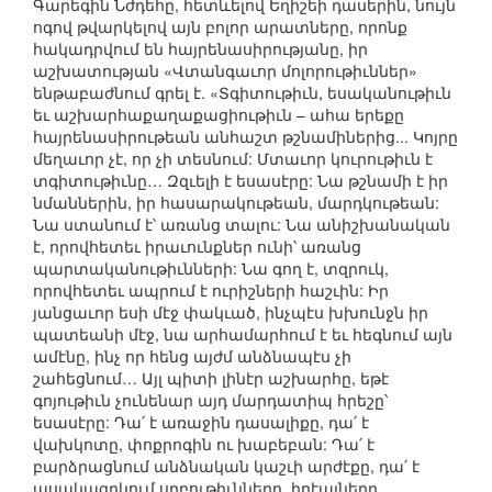
Գարեգին Նժդեհը, հետևելով Եղիշեի դասերին, նույն
ոգով թվարկելով այն բոլոր արատները, որոնք
հակադրվում են հայրենասիրությանը, իր
աշխատության «Վտանգաւոր մոլորութիւններ»
ենթաբաժնում գրել է. «Տգիտութիւն, եսականութիւն
եւ աշխարհաքաղաքացիութիւն – ահա երեքը
հայրենասիրութեան անհաշտ թշնամիներից... Կոյրը
մեղաւոր չէ, որ չի տեսնում: Մտաւոր կուրութիւն է
տգիտութիւնը… Զզւելի է եսասէրը: Նա թշնամի է իր
նմաններին, իր հասարակութեան, մարդկութեան:
Նա ստանում է՝ առանց տալու: Նա անիշխանական
է, որովհետեւ իրաւունքներ ունի՝ առանց
պարտականութիւնների: Նա գող է, տզրուկ,
որովհետեւ ապրում է ուրիշների հաշւին: Իր
յանցաւոր եսի մէջ փակւած, ինչպէս խխունջն իր
պատեանի մէջ, նա արհամարհում է եւ հեգնում այն
ամէնը, ինչ որ հենց այժմ անձնապէս չի
շահեցնում… Այլ պիտի լինէր աշխարհը, եթէ
գոյութիւն չունենար այդ մարդատիպ հրեշը՝
եսասէրը: Դա՛ է առաջին դասալիքը, դա՛ է
վախկոտը, փոքրոգին ու խաբեբան: Դա՛ է
բարձրացնում անձնական կաշւի արժէքը, դա՛ է
պսակազրկում սրբութիւնները, իդէալները,