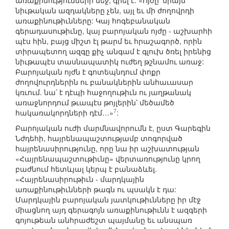
առաքինությունների մեջ, գրել է. «Ոյժը՝ միայն
նիւթական ազդակները չեն, այլ եւ մի ժողովրդի
առաքինութիւնները: Կայ հոգեբանական
գերադասութիւնը, կայ բարոյական ոյժը - աշխարհի
պէս հին, բայց միշտ էլ թարմ եւ հրաշագործ, որին
տիրապետող ազգը քիչ անգամ է գլուխ ծռել իրենից
նիւթապէս տասնապատիկ ուժեղ թշնամու առաջ:
Բարոյական ոյժն է գոտեպնդում փոքր
ժողովուրդներին ու բանակներին անհաւասար
կռւում. նա՛ է դէպի հաջողութիւն ու յաղթանակ
առաջնորդում թւապէս թոյլերին՝ մեծամեծ
7
հակառակորդների դէմ…»
:
Բարոյական ուժի մարմնավորումն է, ըստ Գարեգին
Նժդեհի, հայրենապաշտությամբ տոգորված
հայրենասիրությունը, որը նա իր աշխատության
«Հայրենապաշտութիւնը» վերտառությունը կրող
բաժնում հետևյալ կերպ է բանաձևել.
«Հայրենասիրութիւն - մարդկային
առաքինութիւնների թագն ու պսակն է դա:
Մարդկային բարոյական յատկութիւնները իր մէջ
միացնող այդ գերագոյն առաքինութիւնն է ազգերի
գոյութեան անհրաժեշտ պայմանը եւ անսպառ