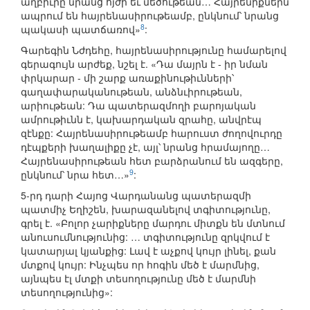
աղբիւրը նրանց ոյժի եւ մեծութեան… Հայրենիքներն
ապրում են հայրենասիրութեամբ, ընկնում՝ նրանց
8
պակասի պատճառով»
:
Գարեգին Նժդեհը, հայրենասիրությունը համարելով
գերագույն արժեք, նշել է. «Դա մայրն է - իր նման
փրկարար - մի շարք առաքինութիւնների՝
գաղափարականութեան, անձնւիրութեան,
արիութեան: Դա պատերազմողի բարոյական
ամրութիւնն է, կախարդական զրահը, անվրէպ
զէնքը: Հայրենասիրութեամբ հարուստ ժողովուրդը
դէպքերի խաղալիքը չէ, այլ՝ նրանց հրամայողը…
Հայրենասիրութեան հետ բարձրանում են ազգերը,
9
ընկնում՝ նրա հետ…»
:
5-րդ դարի Հայոց Վարդանանց պատերազմի
պատմիչ Եղիշեն, խարազանելով տգիտությունը,
գրել է. «Բոլոր չարիքները մարդու միտքն են մտնում
անուսումնությունից: … տգիտությունը զրկվում է
կատարյալ կյանքից: Լավ է աչքով կույր լինել, քան
մտքով կույր: Ինչպես որ հոգին մեծ է մարմնից,
այնպես էլ մտքի տեսողությունը մեծ է մարմնի
տեսողությունից»: