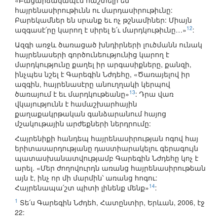
«Բացարձակապէս հաշտելի են
հայրենասիրութիւնն ու մարդասիրութիւնը:
Բարեկամներ են սրանք եւ ոչ թշնամիներ: Միայն
12
ազգասէ՛րը կարող է սիրել ե՛ւ մարդկութիւնը…»
:
Ազգի առջև ծառացած խնդիրների լուծմանն ունակ
հայրենասերի գործունեությունից կարող է
մարդկությունը քաղել իր արգասիքները, քանզի,
ինչպես նշել է Գարեգին Նժդեհը, «Ծառայելով իր
ազգին, հայրենասէրը անուղղակի կերպով
13
ծառայում է եւ մարդկութեանը»
: Դրա վառ
վկայությունն է համաշխարհային
քաղաքակրթական գանձարանում հայոց
մշակութային արժեքների ներդրումը:
Հայրենիքի հանդեպ հայրենասիրության ոգով հայ
երիտասարդությանը դաստիարակելու գերագույն
պատասխանատվությամբ Գարեգին Նժդեհը կոչ է
արել. «Մեր ժողովուրդն առանց հայրենասիրութեան
այն է, ինչ որ մի մարմին՝ առանց հոգու:
14
Հայրենապա՛շտ պիտի լինենք մենք»
:
1
Տե՛ս Գարեգին Նժդեհ, Հատընտիր, Երևան, 2006, էջ
22: