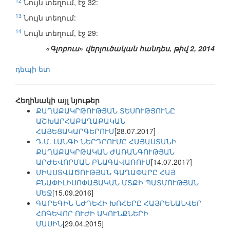
12
Նույն տեղում, էջ 32:
13
Նույն տեղում:
14
Նույն տեղում, էջ 29:
«Գլոբուս» վերլուծական հանդես, թիվ 2, 2014
դեպի ետ
Հեղինակի այլ նյութեր
ՔԱՂԱՔԱԿՐԹՈՒԹՅԱՆ ՏԵՍՈՒԹՅՈՒՆԸ
ԱՇԽԱՐՀԱՔԱՂԱՔԱԿԱՆ
ՀԱՅԵՑԱԿԱՐԳԵՐՈՒՄ
[28.07.2017]
Դ.Մ. ԼԱՆԳԻ ՆԵՐԴՐՈՒՄԸ ՀԱՅԱՍՏԱՆԻ
ՔԱՂԱՔԱԿՐԹԱԿԱՆ ԺԱՌԱՆԳՈՒԹՅԱՆ
ԱՐԺԵՎՈՐՄԱՆ ԲՆԱԳԱՎԱՌՈՒՄ
[14.07.2017]
ՄԻԱՍՏՎԱԾՈՒԹՅԱՆ ԳԱՂԱՓԱՐԸ ՀԱՅ
ԲՆԱՓԻԼԻՍՈՓԱՅԱԿԱՆ ՄՏՔԻ ՊԱՏՄՈՒԹՅԱՆ
ՄԵՋ
[15.09.2016]
ԳԱՐԵԳԻՆ ՆԺԴԵՀԻ ԽՈՀԵՐԸ ՀԱՅՐԵՆԱՆՎԵՐ
ՀՈԳԵՎՈՐ ՈՒԺԻ ԱԿՈՒՆՔՆԵՐԻ
ՄԱՍԻՆ
[29.04.2015]