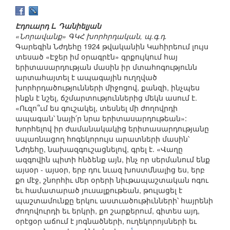
Էդուարդ Լ. Դանիելյան
«Նորավանք» ԳԿՀ խորհրդական, պ.գ.դ.
Գարեգին Նժդեհը 1924 թվականին Կահիրեում լույս
տեսած «Էջեր իմ օրագրէն» գրքույկում հայ
երիտասարդության մասին իր մտահոգությունն
արտահայտել է ապագային ուղղված
խորհրդածությունների միջոցով, քանզի, ինչպես
ինքն է նշել, ճշմարտություններից մեկն ասում է.
«Ուզո՞ւմ ես գուշակել, տեսնել մի ժողովրդի
ապագան՝ նայի՛ր նրա երիտասարդութեան»:
Խորհելով իր ժամանակակից երիտասարդությանը
սպառնացող հոգեկորույս արատների մասին՝
Նժդեհը, նախազգուշացնելով, գրել է. «Վաղը
ազգովին պիտի հնձենք այն, ինչ որ սերմանում ենք
այսօր - այսօր, երբ դու նւազ խոստմնալից ես, երբ
քո մէջ, շնորհիւ մեր օրերի նիւթապաշտական ոգու
եւ համատարած յուսալքութեան, թուլացել է
պաշտամունքը երկու աստւածութիւնների՝ հայրենի
ժողովուրդի եւ երկրի, քո շարքերում, գիտես այդ,
օրէցօր աճում է յոգնածների, ուղեկորոյսների եւ
1