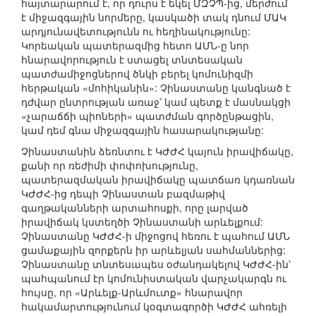
հայտարարում է, որ դուրս է եկել ՄԶՉՊ-ից, մերժում
է միջազգային նորմերը, կասկածի տակ դնում ՄԱԿ
արդյունավետությունն ու հեղինակությունը:
Կորեական պատերազմից հետո ԱՄՆ-ը նոր
հնարավորություն է ստացել տնտեսական
պատժամիջոցներով ծնկի բերել կոմունիզմի
հերթական «մոհիկանին»: Չինաստանը կանգնած է
դժվար ընտրության առաջ՝ կամ պետք է մասնակցի
«չարաճճի պիոների» պատժման գործընթացին,
կամ դեմ գնա միջազգային հասարակությանը:
Չինաստանին ձեռնտու է ԿԺԺՀ կայուն իրավիճակը,
քանի որ ռեժիմի փոփոխությունը,
պատերազմական իրավիճակը պատճառ կդառնան
ԿԺԺՀ-ից դեպի Չինաստան բազմաթիվ
գաղթականների արտահոսքի, որը լարված
իրավիճակ կստեղծի Չինաստանի արևելքում:
Չինաստանը ԿԺԺՀ-ի միջոցով հեռու է պահում ԱՄՆ
ցամաքային զորքերն իր արևելյան սահմաններից:
Չինաստանը տնտեսապես օժանդակելով ԿԺԺՀ-ին՝
պահպանում էր կոմունիստական վարչակարգն ու
հույսը, որ «Արևելք-Արևմուտք» հնարավոր
հակամարտությունում կօգտագործի ԿԺԺՀ ահռելի