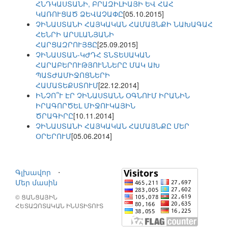
ՀՆԴԿԱՍՏԱՆԻ, ԲՐԱԶԻԼԻԱՅԻ ԵՎ ՀԱՀ
ԿԱՌՈՒՑԱԾ ՁԵՎԱՉԱՓԸ
[05.10.2015]
ՉԻՆԱՍՏԱՆԻ ՀԱՅԿԱԿԱՆ ՀԱՄԱՅՆՔԻ ՆԱԽԱԳԱՀ
ՀԵՆՐԻ ԱՐՍԼԱՆՅԱՆԻ
ՀԱՐՑԱԶՐՈՒՅՑԸ
[25.09.2015]
ՉԻՆԱՍՏԱՆ-ԿԺԴՀ ՏՆՏԵՍԱԿԱՆ
ՀԱՐԱԲԵՐՈՒԹՅՈՒՆՆԵՐԸ ՄԱԿ ԱԽ
ՊԱՏԺԱՄԻՋՈՑՆԵՐԻ
ՀԱՄԱՏԵՔՍՏՈՒՄ
[22.12.2014]
ԻՆՉՈ՞Ւ ԷՐ ՉԻՆԱՍՏԱՆՆ ՕԳՆՈՒՄ ԻՐԱՆԻՆ
ԻՐԱԳՈՐԾԵԼ ՄԻՋՈՒԿԱՅԻՆ
ԾՐԱԳԻՐԸ
[10.11.2014]
ՉԻՆԱՍՏԱՆԻ ՀԱՅԿԱԿԱՆ ՀԱՄԱՅՆՔԸ ՄԵՐ
ՕՐԵՐՈՒՄ
[05.06.2014]
Գլխավոր
⋅
Մեր մասին
© ՑԱՆՑԱՅԻՆ
ՀԵՏԱԶՈՏԱԿԱՆ ԻՆՍՏԻՏՈՒՏ