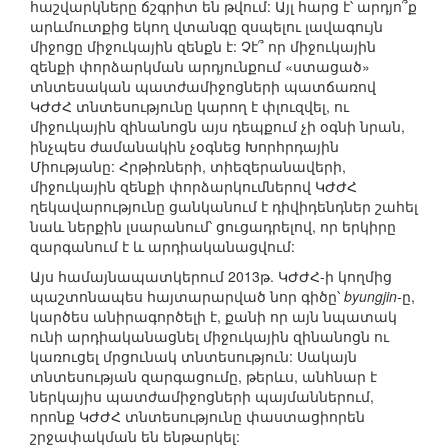
հաշվարկները ճշգրիտ են թվում: Այլ հարց է՝ արդյո՞ք
արևմուտքից եկող վտանգը զսպելու լավագույն
միջոցը միջուկային զենքն է: Չէ՞ որ միջուկային
զենքի փորձարկման արդյունքում «ստացած»
տնտեսական պատժամիջոցների պատճառով
ԿԺԺՀ տնտեսությունը կարող է փլուզվել, ու
միջուկային զինանոցն այս դեպքում չի օգնի նրան,
ինչպես ժամանակին չօգնեց Խորհրդային
Միությանը: Հրթիռների, տիեզերանավերի,
միջուկային զենքի փորձարկումներով ԿԺԺՀ
ղեկավարությունը ցանկանում է դիվիդենդներ շահել
նաև ներքին լսարանում՝ ցուցադրելով, որ երկիրը
զարգանում է և արդիականացվում:
Այս համայնապատկերում 2013թ. ԿԺԺՀ-ի կողմից
պաշտոնապես հայտարարված նոր գիծը՝
byungjin
-ը,
կարծես անիրագործելի է, քանի որ այն նպատակ
ունի արդիականացնել միջուկային զինանոցն ու
կառուցել մրցունակ տնտեսություն: Սակայն
տնտեսության զարգացումը, թերևս, անհնար է
ներկայիս պատժամիջոցների պայմաններում,
որոնք ԿԺԺՀ տնտեսությունը փաստացիորեն
շրջափակման են ենթարկել: