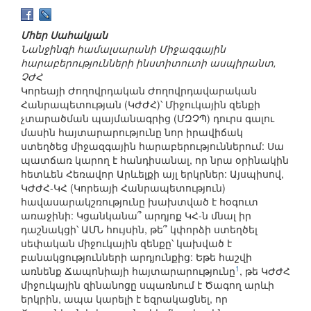
Մհեր Սահակյան
Նանջինգի համալսարանի Միջազգային
հարաբերությունների ինստիտուտի ասպիրանտ,
ՉԺՀ
Կորեայի Ժողովրդական Ժողովրդավարական
Հանրապետության (ԿԺԺՀ)՝ Միջուկային զենքի
չտարածման պայմանագրից (ՄԶՉՊ) դուրս գալու
մասին հայտարարությունը նոր իրավիճակ
ստեղծեց միջազգային հարաբերություններում: Սա
պատճառ կարող է հանդիսանալ, որ նրա օրինակին
հետևեն Հեռավոր Արևելքի այլ երկրներ: Այսպիսով,
ԿԺԺՀ-ԿՀ (Կորեայի Հանրապետություն)
հավասարակշռությունը խախտված է հօգուտ
առաջինի: Կցանկանա՞ արդյոք ԿՀ-ն մնալ իր
դաշնակցի՝ ԱՄՆ հույսին, թե՞ կփորձի ստեղծել
սեփական միջուկային զենքը՝ կախված է
բանակցությունների արդյունքից: Եթե հաշվի
1
առնենք Ճապոնիայի հայտարարությունը
, թե ԿԺԺՀ
միջուկային զինանոցը սպառնում է Ծագող արևի
երկրին, ապա կարելի է եզրակացնել, որ