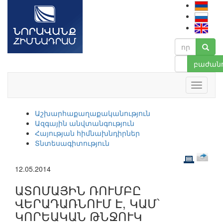
բաժանո
Աշխարհաքաղաքականություն
Ազգային անվտանգություն
Հայության հիմնախնդիրներ
Տնտեսագիտություն
12.05.2014
ԱՏՈՄԱՅԻՆ ՌՈՒՄԲԸ
ՎԵՐԱԴԱՌՆՈՒՄ Է, ԿԱՄ՝
ԿՈՐԵԱԿԱՆ ԹՆՋՈՒԿ