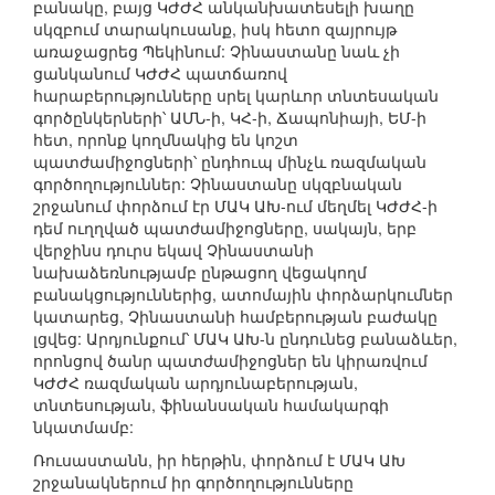
բանակը, բայց ԿԺԺՀ անկանխատեսելի խաղը
սկզբում տարակուսանք, իսկ հետո զայրույթ
առաջացրեց Պեկինում: Չինաստանը նաև չի
ցանկանում ԿԺԺՀ պատճառով
հարաբերությունները սրել կարևոր տնտեսական
գործընկերների՝ ԱՄՆ-ի, ԿՀ-ի, Ճապոնիայի, ԵՄ-ի
հետ, որոնք կողմնակից են կոշտ
պատժամիջոցների՝ ընդհուպ մինչև ռազմական
գործողություններ: Չինաստանը սկզբնական
շրջանում փորձում էր ՄԱԿ ԱԽ-ում մեղմել ԿԺԺՀ-ի
դեմ ուղղված պատժամիջոցները, սակայն, երբ
վերջինս դուրս եկավ Չինաստանի
նախաձեռնությամբ ընթացող վեցակողմ
բանակցություններից, ատոմային փորձարկումներ
կատարեց, Չինաստանի համբերության բաժակը
լցվեց: Արդյունքում՝ ՄԱԿ ԱԽ-ն ընդունեց բանաձևեր,
որոնցով ծանր պատժամիջոցներ են կիրառվում
ԿԺԺՀ ռազմական արդյունաբերության,
տնտեսության, ֆինանսական համակարգի
նկատմամբ:
Ռուսաստանն, իր հերթին, փորձում է ՄԱԿ ԱԽ
շրջանակներում իր գործողությունները