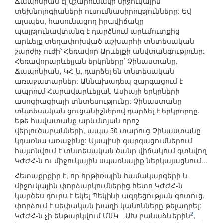
Ճապոնիան էլ կշարունակի միջուկային
տեխնոլոգիաների ուսումնասիրությունները: Եվ
այսպես, հասունացող իրավիճակը
պայթյունավտանգ է դարձնում արևմուտքից
արևելք տեղափոխված աշխարհի տնտեսական
շարժիչ ուժի՝ Հեռավոր Արևելքի անվտանգությունը:
Հեռավորարևելյան երկրները՝ Չինաստանը,
Ճապոնիան, ԿՀ-ն, դարձել են տնտեսական
առաջատարներ: Աննախադեպ զարգացում է
ապրում Հարավարևելյան Ասիայի երկրների
ասոցիացիայի տնտեսությունը: Չինաստանը
տնտեսական ցուցանիշներով դարձել է երկրորդը.
եթե հավատանք արևմտյան որոշ
վերլուծաբանների, ապա 50 տարուց Չինաստանը
կդառնա առաջինը: Այսպիսի զարգացումներում
հայտնվում է տնտեսական ծանր վիճակում գտնվող
ԿԺԺՀ-ն ու միջուկային սպառնալիք ներկայացնում...
Հետաքրքիր է, որ հրթիռային համակարգերի և
միջուկային փորձարկումներից հետո ԿԺԺՀ-ն
կարծես դուրս է եկել Պեկինի ազդեցության գոտուց,
փորձում է սեփական խաղի կանոնները թելադրել:
2
ԿԺԺՀ-ն չի ենթարկվում ՄԱԿ ԱԽ բանաձևերին
,