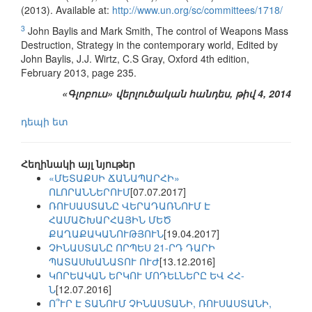
(2013). Available at:
http://www.un.org/sc/committees/1718/
3
John Baylis and Mark Smith, The control of Weapons Mass
Destruction, Strategy in the contemporary world, Edited by
John Baylis, J.J. Wirtz, C.S Gray, Oxford 4th edition,
February 2013, page 235.
«Գլոբուս» վերլուծական հանդես, թիվ 4, 2014
դեպի ետ
Հեղինակի այլ նյութեր
«ՄԵՏԱՔՍԻ ՃԱՆԱՊԱՐՀԻ»
ՈԼՈՐԱՆՆԵՐՈՒՄ
[07.07.2017]
ՌՈՒՍԱՍՏԱՆԸ ՎԵՐԱԴԱՌՆՈՒՄ Է
ՀԱՄԱՇԽԱՐՀԱՅԻՆ ՄԵԾ
ՔԱՂԱՔԱԿԱՆՈՒԹՅՈՒՆ
[19.04.2017]
ՉԻՆԱՍՏԱՆԸ ՈՐՊԵՍ 21-ՐԴ ԴԱՐԻ
ՊԱՏԱՍԽԱՆԱՏՈՒ ՈՒԺ
[13.12.2016]
ԿՈՐԵԱԿԱՆ ԵՐԿՈՒ ՄՈԴԵԼՆԵՐԸ ԵՎ ՀՀ-
Ն
[12.07.2016]
Ո՞ՒՐ Է ՏԱՆՈՒՄ ՉԻՆԱՍՏԱՆԻ, ՌՈՒՍԱՍՏԱՆԻ,