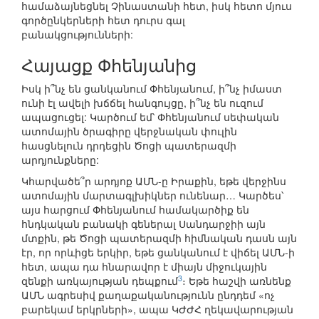
համաձայնեցնել Չինաստանի հետ, իսկ հետո մյուս
գործընկերների հետ դուրս գալ
բանակցությունների:
Հայացք Փհենյանից
Իսկ ի՞նչ են ցանկանում Փհենյանում, ի՞նչ իմաստ
ունի էլ ավելի խճճել հանգույցը, ի՞նչ են ուզում
ապացուցել: Կարծում եմ՝ Փհենյանում սեփական
ատոմային ծրագիրը վերջնական փուլին
հասցնելուն դրդեցին Ծոցի պատերազմի
արդյունքները:
Կհարվածե՞ր արդյոք ԱՄՆ-ը Իրաքին, եթե վերջինս
ատոմային մարտագլխիկներ ունենար… Կարծես՝
այս հարցում Փհենյանում համակարծիք են
հնդկական բանակի գեներալ Սանդարջիի այն
մտքին, թե Ծոցի պատերազմի հիմնական դասն այն
էր, որ որևիցե երկիր, եթե ցանկանում է վիճել ԱՄՆ-ի
հետ, ապա դա հնարավոր է միայն միջուկային
3
զենքի առկայության դեպքում
։ Եթե հաշվի առնենք
ԱՄՆ ագրեսիվ քաղաքականությունն ընդդեմ «ոչ
բարեկամ երկրների», ապա ԿԺԺՀ ղեկավարության