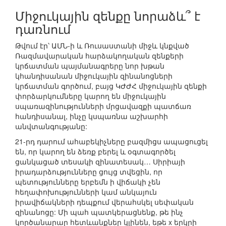
Միջուկային զենքը նորաձև՞ է
դառնում
Թվում էր՝ ԱՄՆ-ի և Ռուսաստանի միջև կնքված
Ռազմավարական հարձակողական զենքերի
կրճատման պայմանագրերը նոր խթան
կհանդիսանան միջուկային զինանոցների
կրճատման գործում, բայց ԿԺԺՀ միջուկային զենքի
փորձարկումները կարող են միջուկային
սպառազինությունների մրցավազքի պատճառ
հանդիսանալ, ինչը կսպառնա աշխարհի
անվտանգությանը:
21-րդ դարում ահաբեկիչները բազմիցս ապացուցել
են, որ կարող են ձեռք բերել և օգտագործել
ցանկացած տեսակի զինատեսակ… Սիրիայի
իրադարձությունները ցույց տվեցին, որ
պետությունները երբեմն ի վիճակի չեն
հեղափոխությունների կամ անկայուն
իրավիճակների դեպքում վերահսկել սեփական
զինանոցը: Մի պահ պատկերացնենք, թե ինչ
կործանարար հետևանքներ կլինեն, եթե x երկրի