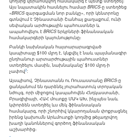
կողմից վերահսկվող համակարգ է պետք ստեղծել։
Այս նպատակին հասնելու համար
BRICS
-ը ստեղծեց
«
BRICS
զարգացման նոր բանկը», որի կենտրոնը
գտնվում է Չինաստանի Շանհայ քաղաքում, ունի
սեփական արժութային պահուստներ և
ապահովելու է
BRICS
երկրների ֆինանսական
համակարգերի կայունությունը։
Բանկի նախնական հայտարարագրված
կապիտալը $100 մլրդ է, կնքվել է նաև պայմանագիր
ընդհանուր արտարժութային պահուստներ
ստեղծելու մասին, նախնականը՝ $100 մլրդ-ի
2
չափով
:
Այսպիսով, Չինաստանն ու Ռուսաստանը
BRICS
-ը
ցանկանում են դարձնել յուրահատուկ տրոյական
նժույգ, որի միջոցով կապահովեն Հնդկաստանի,
Բրազիլիայի, ՀԱՀ մուտքը ՄԱԿ ԱԽ, ինչպես նաև
կփորձեն ստեղծել ևս մեկ ֆինանսական
համակարգ, որի շնորհիվ կկարողանան փոքրացնել
իրենց կախումն Արևմուտքի կողմից թելադրվող
խաղի կանոններով գործող ֆինանսական
աշխարհից։