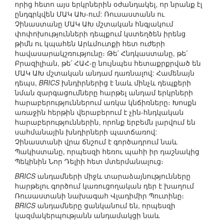
որից հետո այս երկրներին օժանդակել, որ նրանք էլ
ընդգրկվեն ՄԱԿ ԱԽ-ում: Ռուսաստանն ու
Չինաստանը ՄԱԿ ԱԽ մշտական հնգյակում
փոփոխությունների դեպքում կստեղծեն իրենց
թիմն ու կպահեն Արևմուտքի հետ ուժերի
հավասարակշռությունը։ Թե՛ Հնդկաստանը, թե՛
Բրազիլիան, թե՛ ՀԱՀ-ը նույնպես հետաքրքրված են
ՄԱԿ ԱԽ մշտական անդամ դառնալով: Համենայն
դեպս,
BRICS
խնդիրներից է նաև մինչև դեպքերի
նման զարգացումները հարթել անդամ երկրների
հարաբերություններում առկա կնճիռները։ Խոսքն
առաջին հերթին վերաբերում է չին-հնդկական
հարաբերություններին, որոնք երբեմն լարվում են
սահմանային խնդիրների պատճառով:
Չինաստանի վրա ճնշում է գործադրում նաև
Պակիստանը, որպեսզի հեռու պահի իր դաշնակից
Պեկինին Նոր Դելիի հետ մտերմանալուց։
BRICS
անդամների միջև տարաձայնությունները
հարթելու գործում կառուցողական դեր է խաղում
Ռուսաստանի նախագահ Վլադիմիր Պուտինը։
BRICS
անդամները ցանկանում են, որպեսզի
կազմակերպությանն անդամակցի նաև