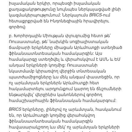
իսլամական երկիր, որպեսզի իսլամական
քաղաքակրթությունը նույնպես ներկայացված լինի
կազմակերպությունում: Ներկայումս
BRICS
-ում
հետաքրքրված են Ինդոնեզիային հրավիրելու
գործով։
բ. Խորհրդային Միության փլուզումից հետո թե՛
Ռուսաստանը, թե՛ նախկին սոցիալիստական
ճամբարի երկրները միացան Արևմուտքի ստեղծած
ֆինանսատնտեսական համակարգին: Այս
համակարգը ստեղծվել և վերահսկվում է ԱՄՆ և ԵՄ
անդամ երկրների կողմից: Ռուսաստանի
նկատմամբ կիրառվող վերջին տնտեսական
պատժամիջոցները ևս մեկ անգամ փաստեցին, որ
ոչ արևմտյան երկրներն Արևմուտքի հետ
հակամարտելու արդյունքում կարող են ճնշումների
ենթարկվել՝ վերջինիս կանոններով գործող
համաշխարհային ֆինանսական համակարգում:
BRICS
երկրները, լինելով ոչ արևմտյան, հասկանում
են, որ Արևմուտքի կողմից վերահսկվող
ֆինանսատնտեսական համակարգին
հավասարակշռող ևս մեկ՝ ոչ արևմտյան երկրների