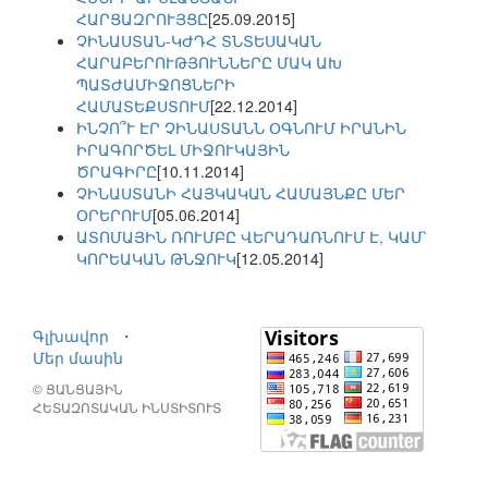
ՀԱՐՑԱԶՐՈՒՅՑԸ
[25.09.2015]
ՉԻՆԱՍՏԱՆ-ԿԺԴՀ ՏՆՏԵՍԱԿԱՆ
ՀԱՐԱԲԵՐՈՒԹՅՈՒՆՆԵՐԸ ՄԱԿ ԱԽ
ՊԱՏԺԱՄԻՋՈՑՆԵՐԻ
ՀԱՄԱՏԵՔՍՏՈՒՄ
[22.12.2014]
ԻՆՉՈ՞Ւ ԷՐ ՉԻՆԱՍՏԱՆՆ ՕԳՆՈՒՄ ԻՐԱՆԻՆ
ԻՐԱԳՈՐԾԵԼ ՄԻՋՈՒԿԱՅԻՆ
ԾՐԱԳԻՐԸ
[10.11.2014]
ՉԻՆԱՍՏԱՆԻ ՀԱՅԿԱԿԱՆ ՀԱՄԱՅՆՔԸ ՄԵՐ
ՕՐԵՐՈՒՄ
[05.06.2014]
ԱՏՈՄԱՅԻՆ ՌՈՒՄԲԸ ՎԵՐԱԴԱՌՆՈՒՄ Է, ԿԱՄ՝
ԿՈՐԵԱԿԱՆ ԹՆՋՈՒԿ
[12.05.2014]
Գլխավոր
⋅
Մեր մասին
© ՑԱՆՑԱՅԻՆ
ՀԵՏԱԶՈՏԱԿԱՆ ԻՆՍՏԻՏՈՒՏ