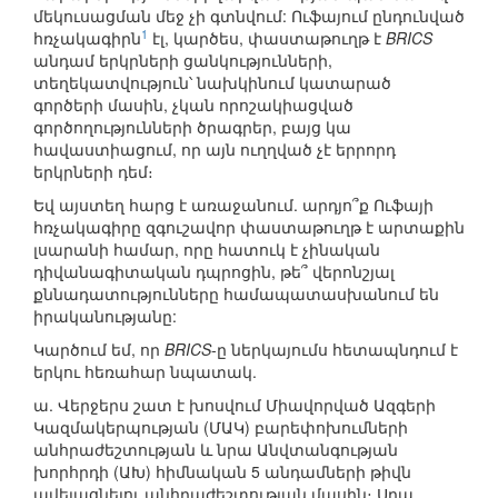
մեկուսացման մեջ չի գտնվում: Ուֆայում ընդունված
1
հռչակագիրն
էլ, կարծես, փաստաթուղթ է
BRICS
անդամ երկրների ցանկությունների,
տեղեկատվություն՝ նախկինում կատարած
գործերի մասին, չկան որոշակիացված
գործողությունների ծրագրեր, բայց կա
հավաստիացում, որ այն ուղղված չէ երրորդ
երկրների դեմ։
Եվ այստեղ հարց է առաջանում. արդյո՞ք Ուֆայի
հռչակագիրը զգուշավոր փաստաթուղթ է արտաքին
լսարանի համար, որը հատուկ է չինական
դիվանագիտական դպրոցին, թե՞ վերոնշյալ
քննադատությունները համապատասխանում են
իրականությանը:
Կարծում եմ, որ
BRICS
-ը ներկայումս հետապնդում է
երկու հեռահար նպատակ.
ա. Վերջերս շատ է խոսվում Միավորված Ազգերի
Կազմակերպության (ՄԱԿ) բարեփոխումների
անհրաժեշտության և նրա Անվտանգության
խորհրդի (ԱԽ) հիմնական 5 անդամների թիվն
ավելացնելու անհրաժեշտության մասին։ Սրա