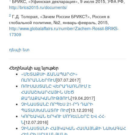
1
БРИКС, «Уфинская декларация», 9 июля 2015, УФА РФ,
http://brics2015.ru/documents/
2
Г.Д. Толорая, «Зачем России БРИКС?», Россия в
глобальной политике, №2, январь-февраль, 2015,
http://www.globalaffairs.ru/number/Zachem-Rossii-BRIKS-
17309
դեպի ետ
Հեղինակի այլ նյութեր
«ՄԵՏԱՔՍԻ ՃԱՆԱՊԱՐՀԻ»
ՈԼՈՐԱՆՆԵՐՈՒՄ
[07.07.2017]
ՌՈՒՍԱՍՏԱՆԸ ՎԵՐԱԴԱՌՆՈՒՄ Է
ՀԱՄԱՇԽԱՐՀԱՅԻՆ ՄԵԾ
ՔԱՂԱՔԱԿԱՆՈՒԹՅՈՒՆ
[19.04.2017]
ՉԻՆԱՍՏԱՆԸ ՈՐՊԵՍ 21-ՐԴ ԴԱՐԻ
ՊԱՏԱՍԽԱՆԱՏՈՒ ՈՒԺ
[13.12.2016]
ԿՈՐԵԱԿԱՆ ԵՐԿՈՒ ՄՈԴԵԼՆԵՐԸ ԵՎ ՀՀ-
Ն
[12.07.2016]
ՉԻՆԱՍՏԱՆԻ ՀԱՅԿԱԿԱՆ ՀԱՄԱՅՆՔԻ ՆԱԽԱԳԱՀ
ՀԵՆՐԻ ԱՐՍԼԱՆՅԱՆԻ