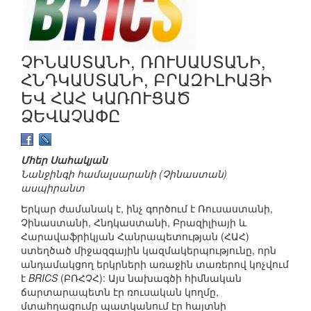
ՉԻՆԱՍՏԱՆԻ, ՌՈՒՍԱՍՏԱՆԻ,
ՀՆԴԿԱՍՏԱՆԻ, ԲՐԱԶԻԼԻԱՅԻ
ԵՎ ՀԱՀ ԿԱՌՈՒՑԱԾ
ՁԵՎԱՉԱՓԸ
Մհեր Սահակյան
Նանջինգի համալսարանի (Չինաստան)
ասպիրանտ
Երկար ժամանակ է, ինչ գործում է Ռուսաստանի,
Չինաստանի, Հնդկաստանի, Բրազիլիայի և
Հարավաֆրիկյան Հանրապետության (ՀԱՀ)
ստեղծած միջազգային կազմակերպությունը, որն
անդամակցող երկրների առաջին տառերով կոչվում
է
BRICS
(ԲՌՀՉՀ): Այս նախագծի հիմնական
ճարտարապետն էր ռուսական կողմը,
մտահղացումը պատկանում էր հայտնի