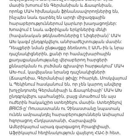
մասին խոսում են Գերմանիան և Ճապոնիան,
որոնք ՄԱԿ հիմնական ֆինանսավորողներից են,
ինչպես նաև դարձել են արդի միջազգային
հարաբերություններում կարևոր խաղացողներ:
Խոսվում է նաև աֆրիկյան երկրներից մեկի
(հավանական թեկնածուներից է Նիգերիան)՝ ՄԱԿ
ԱԽ կազմ ընդգրկվելու անհրաժեշտության մասին:
Դեպքերի նման ընթացքը ձեռնտու է ԱՄՆ-ին և նրա
դաշնակիցներին, քանի որ համաշխարհային
քաղաքականությանը վերաբերող հարցերի
քննարկման ու լուծման գլխավոր հարթակում՝ ՄԱԿ
ԱԽ-ում, կավելանա նրանց դաշնակիցների
(Ճապոնիա, Գերմանիա) թիվը: Իհարկե, Մոսկվայում
և Պեկինում հասկանում են, որ չեն կարող անվերջ
խոչընդոտել Գերմանիայի և Ճապոնիայի՝ ՄԱԿ ԱԽ
ընդգրկվելու պահանջին, բայց մտածում են այս
ուժերին հակակշիռ ստեղծելու մասին։ Ստեղծելով
BRICS
-ը՝ Ռուսաստանն ու Չինաստանը նպատակ
ունեն ամրապնդել հարաբերություններն Ասիայում
հզորացող Հնդկաստանի, Հարավային
Ամերիկայում արագ զարգացող Բրազիլիայի,
Աֆրիկայում հեղինակություն վայելող ՀԱՀ-ի հետ,