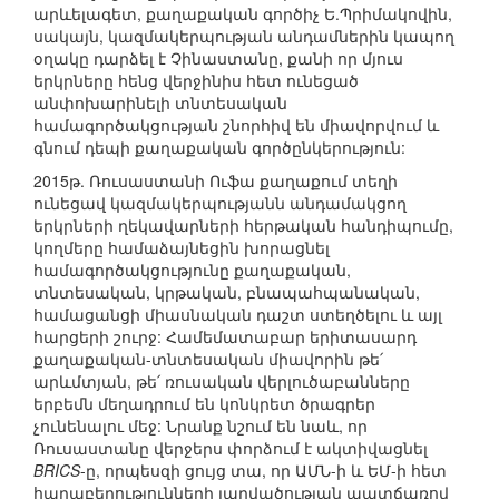
արևելագետ, քաղաքական գործիչ Ե.Պրիմակովին,
սակայն, կազմակերպության անդամներին կապող
օղակը դարձել է Չինաստանը, քանի որ մյուս
երկրները հենց վերջինիս հետ ունեցած
անփոխարինելի տնտեսական
համագործակցության շնորհիվ են միավորվում և
գնում դեպի քաղաքական գործընկերություն:
2015թ. Ռուսաստանի Ուֆա քաղաքում տեղի
ունեցավ կազմակերպությանն անդամակցող
երկրների ղեկավարների հերթական հանդիպումը,
կողմերը համաձայնեցին խորացնել
համագործակցությունը քաղաքական,
տնտեսական, կրթական, բնապահպանական,
համացանցի միասնական դաշտ ստեղծելու և այլ
հարցերի շուրջ: Համեմատաբար երիտասարդ
քաղաքական-տնտեսական միավորին թե՛
արևմտյան, թե՛ ռուսական վերլուծաբանները
երբեմն մեղադրում են կոնկրետ ծրագրեր
չունենալու մեջ: Նրանք նշում են նաև, որ
Ռուսաստանը վերջերս փորձում է ակտիվացնել
BRICS
-ը, որպեսզի ցույց տա, որ ԱՄՆ-ի և ԵՄ-ի հետ
հարաբերությունների լարվածության պատճառով