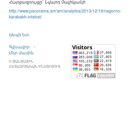
Հարցազրույցը` Նվարդ Չալիկյանի
http://www.panorama.am/am/analytics/2013/12/19/nagorno-
karabakh-intstrat/
դեպի ետ
Գլխավոր
⋅
Մեր մասին
© ՑԱՆՑԱՅԻՆ
ՀԵՏԱԶՈՏԱԿԱՆ ԻՆՍՏԻՏՈՒՏ