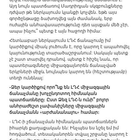
Այդ նույն պատճառով Մադրիդյան սկզբունքները
դժվար թե ներկայումս կյանքի կոչվեն. եթե այս
գործընթացը ձախողվեց այն ժամանակ, երբ
ուժային անհավասարությունը դեռ այսքան մեծ չէր,
ապա ինչու՞ պետք է այն հաջողի հիմա:
Հետևաբար ներկայումս ԼՂՀ ճանաչումը իմ
կարծիքով միակ լուծումն է, որը կարող է ապահովել
կայունությունը տարածաշրջանում: Սակայն պետք
չէ շատ տարվել դրանով. պետք է հիշել նաև, որ
պատերազմները միջազգայնորեն ճանաչված
երկրների միջև նույնպես կարող են (հեշտությամբ)
տեղի ունենալ:
-Ձեր կարծիքով որո՞նք են ԼՂՀ միջազգային
ճանաչմանը խոչընդոտող հիմնական
պատճառները: Ըստ Ձեզ ԼՂՀ-ն ունի՞ բոլոր
անհրաժեշտ չափանիշները միջազգային
ճանաչմանն «արժանանալու» համար:
- ԼՂՀ-ի չճանաչման հիմնական պատճառներն
իհարկե քաղաքական են: Ինչպես ես նշել եմ իմ
հոդվածում, տեսականորեն տվյալ շրջանը կարող է