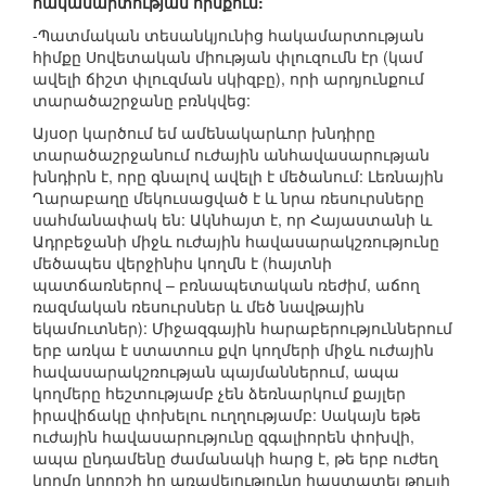
հակամարտության հիմքում:
-Պատմական տեսանկյունից հակամարտության
հիմքը Սովետական միության փլուզումն էր (կամ
ավելի ճիշտ փլուզման սկիզբը), որի արդյունքում
տարածաշրջանը բռնկվեց:
Այսօր կարծում եմ ամենակարևոր խնդիրը
տարածաշրջանում ուժային անհավասարության
խնդիրն է, որը գնալով ավելի է մեծանում: Լեռնային
Ղարաբաղը մեկուսացված է և նրա ռեսուրսները
սահմանափակ են: Ակնհայտ է, որ Հայաստանի և
Ադրբեջանի միջև ուժային հավասարակշռությունը
մեծապես վերջինիս կողմն է (հայտնի
պատճառներով – բռնապետական ռեժիմ, աճող
ռազմական ռեսուրսներ և մեծ նավթային
եկամուտներ): Միջազգային հարաբերություններում
երբ առկա է ստատուս քվո կողմերի միջև ուժային
հավասարակշռության պայմաններում, ապա
կողմերը հեշտությամբ չեն ձեռնարկում քայլեր
իրավիճակը փոխելու ուղղությամբ: Սակայն եթե
ուժային հավասարությունը զգալիորեն փոխվի,
ապա ընդամենը ժամանակի հարց է, թե երբ ուժեղ
կողմը կորոշի իր առավելությունը հաստատել թույլի