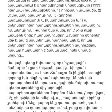
ճանաչվել որպես անկախ պետություն, եթե այն
բավարարում է Մոնտեվիդեոյի կոնվենցիայի (1933)
հետևյալ հատկանիշները. 1) որոշակի տարածք, 2)
մշտական բնակչություն, 3) գործող
կառավարություն և ինստիտուտներ և 4) այլ
երկրների հետ հարաբերություններ հաստատելու
ունակություն: Կարող ենք ասել, որ ԼՂՀ-ն ունի
առաջին երեք հատկանիշները և խնդիրը վերջինի
մեջ է. բայց այստեղ պարադոքսն այն է, որ այլ
երկրների հետ հարաբերություններ կառուցելու
համար հարկավոր է ճանաչված լինել նրանց
կողմից...
Սակայն պետք է փաստել, որ միջազգային
ճանաչումն ըստ էության կապ չունի դրան
«արժանանալու» հետ: Ճանաչումն ինքնին ուժային
գործիք է, և ինքնիշխան պետություններն այն
օգտագործում են որպես այդպիսին: Դժբախտաբար
պետությունները միջազգային
հարաբերություններում գործում են առաջնորդվելով
ո°չ թե էթիկայի նորմերով, այլ բացառապես իրենց
շահերով: Մենք կարող ենք դատապարտել դա, և
անձամբ ես դատապարտում եմ, բայց դա փաստ է: