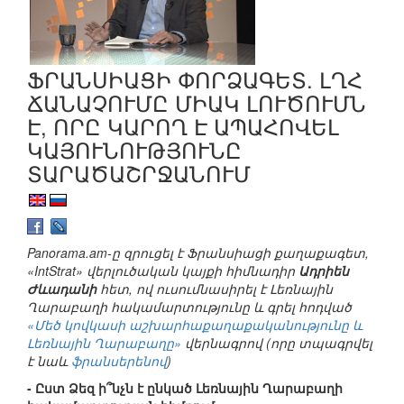
ՖՐԱՆՍԻԱՑԻ ՓՈՐՁԱԳԵՏ. ԼՂՀ
ՃԱՆԱՉՈՒՄԸ ՄԻԱԿ ԼՈՒԾՈՒՄՆ
Է, ՈՐԸ ԿԱՐՈՂ Է ԱՊԱՀՈՎԵԼ
ԿԱՅՈՒՆՈՒԹՅՈՒՆԸ
ՏԱՐԱԾԱՇՐՋԱՆՈՒՄ
Panorama.am-ը զրուցել է Ֆրանսիացի քաղաքագետ,
«IntStrat» վերլուծական կայքի հիմնադիր
Ադրիեն
Ժևադանի
հետ, ով ուսումնասիրել է Լեռնային
Ղարաբաղի հակամարտությունը և գրել հոդված
«Մեծ կովկասի աշխարհաքաղաքականությունը և
Լեռնային Ղարաբաղը»
վերնագրով (որը տպագրվել
է նաև
ֆրանսերենով
)
- Ըստ Ձեզ ի՞նչն է ընկած Լեռնային Ղարաբաղի