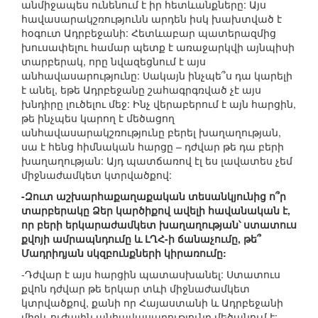
անմիջապես ունենում է իր հետևանքները: Այս
հավասարակշռությունն արդեն իսկ խախտված է
հօգուտ Ադրբեջանի: Հետևաբար պատերազմից
խուսափելու համար պետք է առաջարկվի այնպիսի
տարբերակ, որը նվազեցնում է այս
անհավասարությունը: Սակայն ինչպե՞ս դա կարելի
է անել, եթե Ադրբեջանը շահագրգռված չէ այս
խնդիրը լուծելու մեջ: Ինչ վերաբերում է այն հարցին,
թե ինչպես կարող է մեծացող
անհավասարակշռությունը բերել խաղաղության,
սա է հենց հիմնական հարցը – դժվար թե դա բերի
խաղաղության: Այդ պատճառով էլ ես լավատես չեմ
միջնաժամկետ կտրվածքով:
-Զուտ աշխարհաքաղաքական տեսանկյունից ո՞ր
տարբերակը Ձեր կարծիքով ավելի հավանական է,
որ բերի երկարաժամկետ խաղաղության՝ ստատուս
քվոյի ամրապնդումը և ԼՂՀ-ի ճանաչումը, թե՞
Մադրիդյան սկզբունքների կիրառումը:
-Դժվար է այս հարցին պատասխանել: Ստատուս
քվոն դժվար թե երկար տևի միջնաժամկետ
կտրվածքով, քանի որ Հայաստանի և Ադրբեջանի
միջև ուժային անհավասարությունը մեծանում է: