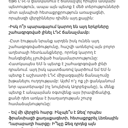
Եթե ԼՂՀ-ն ցանկանում է ճանաչվել որպես անկախ
պետություն, ապա այն պետք է մեծ տերությունների
մոտ այնպիսի հետաքրքրություն առաջացնի,
որպեսզի վերջիններս դիմեն այդ քայլին:
-Իսկ ո՞ր պարագայում կարող են այդ երկրները
շահագրգռված լինել ԼՂՀ ճանաչմամբ:
-Ըստ էության նրանք արդեն իսկ ունեն այդ
շահագրգռվածությունը, հաշվի առնելով այն բոլոր
աղետալի հետևանքները, որոնց կարող է
հանգեցնել չլուծված հակամարտությունը:
Հատկապես ԵՄ-ն պետք է շահագրգռված լինի
դրանում. այդ իսկ պատճառով կարծում եմ ԵՄ-ն
պետք է աշխատի ԼՂՀ միջազգային ճանաչումը
խթանելու ուղղությամբ: Այժմ ո°չ ոք չի ցանկանում
նոր պատերազմ (ոչ նույնիսկ Ադրբեջանը), և մենք
պետք է անպայման օգտվենք այս իրավիճակից,
քանի դեռ առկա է խաղաղության շուրջ
համաձայնությունը:
- Եվ մի վերջին հարց: Ինչպե՞ս է Ձեզ՝ որպես
ֆրանսիացի քաղաքագետի, հետաքրքրել Լեռնային
Ղարաբաղի հարցը: Ի՞նչը Ձեզ դրդեց այն