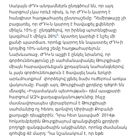
Սակայն ԺԴԿ անդամներն ընդգծում են, որ այդ
հարցում չկա որևէ ռիսկ, և որ ԺԴԿ-ն կարող է
հանգիստ հաղթահարել ընտրաշեմը: Դեմիրթաշը չի
բացառել, որ ԺԴԿ-ն կարող է հավաքել քվեների
մինչև 15%-ը` ընդգծելով, որ իրենց պոտենցիալը
6
կազմում է մինչև 26%
: Այստեղ կարելի է նշել մի
քանի պատճառ, որոնք կարող են նպաստել ԺԴԿ-ի
կողմից 10%-անոց շեմը հաղթահարելուն:
Նախևառաջ, ԺԴԿ-ն աչքի է ընկել նրանով, որ
գործունեությունը չի սահմանափակել Թուրքիայի
միայն հարավարևելյան քրդաբնակ նահանգներով
և լայն գործունեություն է ծավալել նաև երկրի
արևմուտքում` փորձելով լցնել ձախ ուժերում առկա
վակուումը: Բացի այդ, Թուրքիայի քրդերը դժգոհ են
մնացել «Իսլամական պետության» դեմ պայքարի
hարցում ԱԶԿ քաղաքականությունից, ինչը
մասնավորապես վերաբերում է Թուրքիայի
սահմանից ոչ հեռու գտնվող Սիրիայի Քոբանի
քաղաքի դեպքերին: Դրա հետ կապված` 2014թ.
հոկտեմբերին Թուրքիայում գրանցվեցին քրդերի
բողոքի զանգվածային ակցիաներ, որոնց ժամանակ
զոհվեց 42 մարդ: Դա նշանակում է, որ եթե