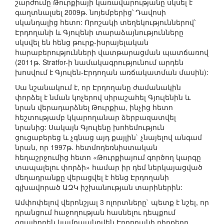
շարժումը Թուրքիայի կառավարությանը սկսել է
գաղտնալսել 2009թ. նոյեմբերից՝ Դավոսի
սկանդալից հետո: Որոշակի տեղեկություններով՝
Էրդողանի և Գյուլենի տարաձայնությունները
սկսվել են հենց թուրք-իսրայելական
հարաբերությունների վատթարացման պատճառով
(2011թ. Stratfor-ի նամակագրությունում արդեն
խոսվում է Գյուլեն-Էրդողան առճակատման մասին):
Սա նշանակում է, որ Էրդողանը ժամանակին
փորձել է նման կոչերով սիրաշահել Գյուլենին և
նրան վերադարձնել Թուրքիա, ինչից հետո
հեշտությամբ կկարողանար ձերբազատվել
նրանից: Սակայն Գյուլենը խոհեմություն
ցուցաբերեց և չգնաց այդ քայլին` չնայելով անգամ
նրան, որ 1997թ. հետմոդեռնիստական
հեղաշրջումից հետո «Թուրքիայում գործող կարգը
տապալելու փորձի» համար իր դեմ ներկայացված
մեղադրանքը վերացվել է հենց Էրդողանի
գլխավորած ԱԶԿ իշխանության տարիներին:
Ամփոփելով վերոնշյալ 3 ոլորտները` պետք է նշել, որ
դրանցում հաջողության հասնելու դեպքում
զգալիորեն կամրապնդվեն Էրդողանի դիրքերը