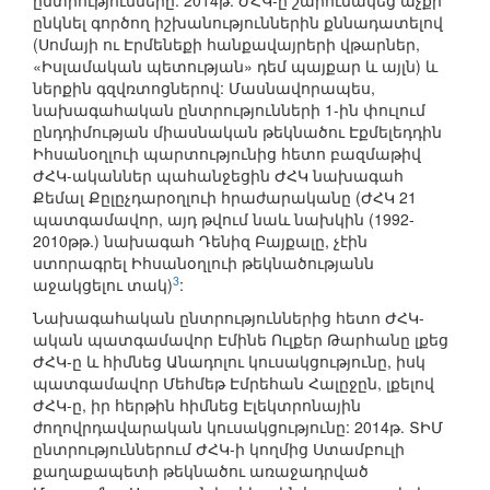
ընտրությունները: 2014թ. ԺՀԿ-ը շարունակեց աչքի
ընկնել գործող իշխանություններին քննադատելով
(Սոմայի ու Էրմենեքի հանքավայրերի վթարներ,
«Իսլամական պետության» դեմ պայքար և այլն) և
ներքին գզվռտոցներով: Մասնավորապես,
նախագահական ընտրությունների 1-ին փուլում
ընդդիմության միասնական թեկնածու Էքմելեդդին
Իհսանօղլուի պարտությունից հետո բազմաթիվ
ԺՀԿ-ականներ պահանջեցին ԺՀԿ նախագահ
Քեմալ Քըլըչդարօղլուի հրաժարականը (ԺՀԿ 21
պատգամավոր, այդ թվում նաև նախկին (1992-
2010թթ.) նախագահ Դենիզ Բայքալը, չէին
ստորագրել Իհսանօղլուի թեկնածությանն
3
աջակցելու տակ)
:
Նախագահական ընտրություններից հետո ԺՀԿ-
ական պատգամավոր Էմինե Ուլքեր Թարհանը լքեց
ԺՀԿ-ը և հիմնեց Անադոլու կուսակցությունը, իսկ
պատգամավոր Մեհմեթ Էմրեհան Հալըջըն, լքելով
ԺՀԿ-ը, իր հերթին հիմնեց Էլեկտրոնային
ժողովրդավարական կուսակցությունը: 2014թ. ՏԻՄ
ընտրություններում ԺՀԿ-ի կողմից Ստամբուլի
քաղաքապետի թեկնածու առաջադրված