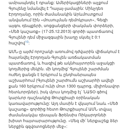
ամրապնդել է դրանք: Ամերիկացիների աչքում
Գյուլենը նմանվել է Դալայ-լամային: Մինչդեռ
Էրդողանը, որին ժամանակին Արևմուտքում
անվանում էին «մուսուլման դեմոկրատ», Գեզի
այգու դեպքերի, սոցցանցերի փակման փորձերի,
«Մեծ կաշառք» (17-25.12.2013) գործի պատճառով
Գյուլենի դեմ միջազգային խաղը սկսել է 0:1
10
հաշվով
:
ԱՄՆ-ը այժմ որոշակի առումով դժվարին վիճակում է
հայտնվել Էրդողան-Գյուլեն առճակատման
պատճառով, և հազիվ թե ակնհայտորեն աջակցի
կողմերից մեկին. մի կողմից՝ Գյուլենի շարժման
ուժեղ ցանցն է երկրում և ընդհանրապես
աշխարհում (Գյուլենի շարժումն աշխարհի ավելի
քան 160 երկրում ունի մոտ 1300 դպրոց, միլիոնավոր
հետևորդներ), իսկ մյուս կողմից էլ` ՆԱՏՕ գծով
կարևոր դաշնակից Թուրքիայի օրինական
կառավարությունը: Այդ մասին է վկայում նաև «Մեծ
կաշառք» գործից հետո Թուրքիայում ԱՄՆ տվյալ
ժամանակվա դեսպան Ֆրենսիս Ռիկարդոնեի
խիստ հայտարարությունը. «Մեզ մի՛ ներքաշեք ձեր
ներքին գզվռտոցների մեջ»: