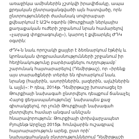
առաջիկա ամիսներին չշտկվի իրավիճակը, ապա
քրդական ընտրազանգվածի այն հատվածը, որն
ընտրությունների ժամանակ սովորաբար
քվեարկում է ԱԶԿ օգտին (Թուրքիայի ներկայիս
քաղաքական ուժերի շրջանում նրան համարելով
«չարյաց փոքրագույնը»), կարող է քվեարկել ԺԴԿ
օգտին:
ԺԴԿ-ն նաև որոշակի քայլեր է ձեռնարկում էթնիկ և
կրոնական փոքրամասնությունների շրջանում իր
հեղինակությունը բարձրացնելու ուղղությամբ`
շարունակ հայտարարելով (Դեմիրթաշ), որ «իրենք
այս տարածքների տերեր են դիտարկում նաև
նրանց (հայերին, ասորիներին, լազերին, ալևիներին
և այլն)»: Ի դեպ, 2014թ. Դեմիրթաշը խոստացել էր
Թուրքիայի նախագահ ընտրվելու դեպքում ճանաչել
Հայոց ցեղասպանությունը` նախապես քաջ
գիտակցելով, որ չունի Թուրքիայի նախագահ
ընտրվելու համար անգամ աննշան
հնարավորություն: Թուրքիայի փոխվարչապետ
Բյուլենթ Արընչը 2015թ. հունվարին ուշագրավ
հայտարարություն արեց, ըստ որի՝
նախագահական ընտրություններում Դեմիրթաշի