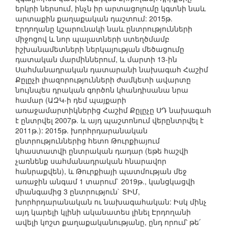
երկրի ներսում, ինչն իր արտացոլումը կգտնի նաև
արտաքին քաղաքական դաշտում: 2015թ.
Էրդողանը կշարունակի նաև ընտրությունների
միջոցով և նոր պալատների ստեղծմամբ
իշխանամետների ներկայության մեծացումը
դատական մարմիններում, և մարտի 13-ին
Սահմանադրական դատարանի նախագահ Հաշիմ
Քըլըչի լիազորությունների ժամկետի ավարտը
նույնպես դրական գործոն կհանդիսանա նրա
համար (ԱԶԿ-ի դեմ պայքարի
առաջամարտիկներից Հաշիմ Քըլըչը ՍԴ նախագահ
է ընտրվել 2007թ. և այդ պաշտոնում վերընտրվել է
2011թ.): 2015թ. խորհրդարանական
ընտրություններից հետո Թուրքիայում
կհաստատվի ընտրական դադար (եթե հաշվի
չառնենք սահմանադրական հնարավոր
հանրաքվեն), և Թուրքիայի պատմության մեջ
առաջին անգամ 1 տարում` 2019թ., կանցկացվի
միանգամից 3 ընտրություն` ՏԻՄ,
խորհրդարանական ու նախագահական: Իսկ մինչ
այդ կարելի կլինի ականատես լինել Էրդողանի
ավելի կոշտ քաղաքականությանը, ընդ որում՝ թե՛