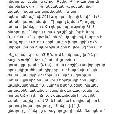
ընտրություններից առաջ Քեմալ Քըլըչդարօղլուն
հերքել էր ԺՀԿ-ի՝ Գյուլենական շարժման հետ
կապեր հաստատելու մասին լուրերը,
այնուամենայնիվ, 2014թ. դեկտեմբերի կեսին ԺՀԿ-
ական պատգամավոր Բիրգյուլ Այման Գյուլերը
խոստովանեց, որ ԺՀԿ ղեկավարությունը ՏԻՄ
ընտրություններից առաջ դաշինքի մեջ է մտել
5
Գյուլենական շարժման հետ
: Այսպիսով, կարելի է
ասել, որ 2014թ. դեպքերն ավելի խորացրին ԺՀԿ
ներքին տարաձայնություններն ու թուլացրին այն:
Ինչ վերաբերում է ԹԱՄԺ-ում ներկայացված 3-րդ
խոշոր ուժին՝ Ազգայնական շարժում
կուսակցությանը (ԱՇԿ), ապա վերջինս սովորաբար
որոշակի շահեկան դիրքերում է հայտնվում այն
ժամանակ, երբ Թուրքիան անվտանգության
տեսանկյունից հայտնվում է որոշակի ռիսկային
պայմաններում: Դա կարող է վերաբերել ինչպես
արտաքին, այնպես էլ ներքին զարգացումներին,
որոնք ԱՇԿ-ը փորձում է ծառայեցնել իր օգտին:
Նման դեպքերում ԱՇԿ-ն հանդես է գալիս խիստ և
կտրուկ հայտարարություններով, ինչն
ընտրություններից առաջ որոշակիորեն մեծացնում