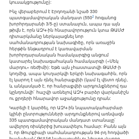
կուսակցությունը):
Ինչ վերաբերում է Էրդողանի նշած 330
2
պատգամավորական մանդատ (550
հոգանոց
խորհրդարանի 3/5-ը) ստանալուն, ապա դա այն
թիվն է, որն ԱԶԿ-ին հնարավորություն կտա ԹԱՄԺ
դիտարկմանը ներկայացնել նոր
սահմանադրության նախագիծը, որն առաջին
հերթին ենթադրում է կառավարման
խորհրդարանական համակարգից անցում
կատարել նախագահական համակարգի («Մեկ
մարդու» ռեժիմի): Եթե այն չհաստատվի ԹԱՄԺ-ի
կողմից, ապա կուղարկվի երկրի նախագահին, որն
էլ կարող է այն դնել հանրաքվեի (կամ էլ վետո դնել),
և անկասկած է, որ հանրաքվեի արդյունքներով դա
կընդունվի` հաշվի առնելով ԱԶԿ բարձր վարկանիշն
ու քրդերի հնարավոր աջակցությունը դրան:
Կարելի է կարծել, որ ԱԶԿ-ին նպատակահարմար
կլինի ընտրությունների արդյունքներով առնվազն
335 պատգամավորական մանդատ ստանալը`
ավելորդ ռիսկերից խուսափելու համար: Բանն այն
է, որ Թուրքիայի սահմանադրության 94-րդ հոդվածի
համաձայն՝ ԹԱՄԺ նախագահն ու նիստը վարող