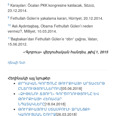
8
Karayılan: Öcalan PKK kongresine katılacak, Sözcü,
23.12.2014.
9
Fethullah Gülen'e yakalama kararı, Hürriyet, 20.12.2014.
10
Aslı Aydıntaşbaş, Obama Fethullah Gülen’i neden
vermez?, Milliyet, 10.03.2014.
11
Başbakan’dan Fethullah Gülen’e “dön” çağrısı, Vatan,
15.06.2012.
«Գլոբուս» վերլուծական հանդես, թիվ 1, 2015
դեպի ետ
Հեղինակի այլ նյութեր
ՔՐԴԱԿԱՆ ԳՈՐԾՈՆԸ ԹՈՒՐՔԻԱՅԻ ԱՐՏԱՀԵՐԹ
ԸՆՏՐՈՒԹՅՈՒՆՆԵՐՈՒՄ
[05.06.2018]
«ՁԻԹԵՆՈՒ ՃՅՈՒՂ» ԳՈՐԾՈՂՈՒԹՅՈՒՆԸ ԵՎ
ԹՈՒՐՔԻԱՅԻ ՀԵՌԱՀԱՐ
ՆՊԱՏԱԿՆԵՐԸ
[18.04.2018]
ԹՈՒՐՔԻԱՅՈՒՄ ՍՏԱՄԲՈՒԼԻ ՋՐԱՆՑՔԻ
ԿԱՌՈՒՑՄԱՆ ՇՈՒՐՋ
[26.03.2018]