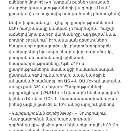
քվեների մոտ 45%-ը (այդքան քվեներ ստացած
տարբեր կուսակցությունների (այդ թվում նաև՝
քրդական) չէր հաջողվել հաղթահարել ընտրաշեմը):
Ամփոփելով պետք է նշել, որ ընտրություններում
ԱԶԿ հաղթանակը կասկած չի հարուցում` հաշվի
առնելով նրա բարձր վարկանիշը, այդ թվում նաև
քրդերի շրջանում, իշխանական ռեսուրսների
հնարավոր օգտագործումը, ընդդիմադիրներին
վարկաբեկող նյութերի հնարավոր տարածումը,
ընտրական համակարգի ընձեռած
հնարավորությունները: Եթե ԺԴԿ-ն
ընտրություններին մասնակցի համամասնական
ընտրակարգով ու ձախողվի, ապա կարելի է
անկասկած համարել, որ ԱԶԿ-ն ԹԱՄԺ-ում կստանա
ավելի քան 330 մանդատ: Ընտրությունների
արդյունքներով ԹԱՄԺ-ում վերստին ներկայացված
կլինեն ԺՀԿ-ն ու ԱՇԿ-ն` համապատասխանաբար
իրենց ավելի քան 20 և 10%-անոց արդյունքներով:
«Կարգավորման գործընթաց»
– Թուրքիայում
«կարգավորման (կամ խաղաղության)
գործընթացի» դե-ֆակտո մեկնարկը տրվել է 2012թ.
սեպտեմբերին, երբ քուրդ առաջնորդ Աբդուլա