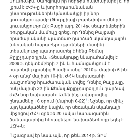
Մուսթաֆա Սարգյուլն իր հերթին հայտարարել է, որ
լքում է ԺՀԿ-ը և խորհրդարանական
ընտրություններին կմասնակցի իր նոր
կուսակցությամբ (Թուրքիայի բարեփոխումների
կուսակցություն): Բացի այդ, 2014թ. սեպտեմբերին
թուրքական մամուլը գրեց, որ Դենիզ Բայքալի
հրաժարականի պատճառ դարձած սկանդալային
(սեռական հարաբերությունների մասին)
տեսանյութը պատրաստել է հենց Քեմալ
Քըլըչդարօղլուն. «Տեսանյութը նկարահանվել է
2009թ. դեկտեմբերի 7-ին և համացանցում է
հայտնվել դրանից 5 ամիս անց` 2010թ. մայիսի 6-ին:
4 օր անց՝ մայիսի 10-ին, ԺՀԿ նախագահի
պաշտոնից հրաժարական տվեց Դենիզ Բայքալը,
իսկ մայիսի 22-ին Քեմալ Քըլըչդարօղլուն դարձավ
ԺՀԿ նոր նախագահ: Ամեն ինչ ավարտվեց
4
ընդամենը 16 օրում (մայիսի 6-22)
: Նշենք, որ մինչ
այդ կասկածներ կային, որ սեռական սկանդալի
միջոցով ԺՀԿ գրեթե 20-ամյա նախագահին
ճանապարհից հեռացնելու նախաձեռնողը եղել է
ԱԶԿ-ն:
Ուշագրավ էր նաև այն, որ թեև 2014թ. ՏԻՄ