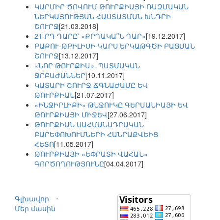
ԿԱՐՄԻՐ ԾՈՎՈՒՄ ԹՈՒՐՔԻԱՅԻ ՌԱԶՄԱԿԱՆ
ՆԵՐԿԱՅՈՒԹՅԱՆ ՀԱՍՏԱՏՄԱՆ ԽՆԴՐԻ
ՇՈՒՐՋ
[21.03.2018]
21-ՐԴ ԴԱՐԸ՝ «ՔՐԴԱԿԱ՞Ն ԴԱՐ»
[19.12.2017]
ԲԱՔՈՒ-ԹԲԻԼԻՍԻ-ԿԱՐՍ ԵՐԿԱԹԳԾԻ ԲԱՑՄԱՆ
ՇՈՒՐՋ
[13.12.2017]
«ՆՈՐ ԹՈՒՐՔԻԱ». ՊԱՏՄԱԿԱՆ
ՋՐԲԱԺԱՆՆԵՐ
[10.11.2017]
ԿԱՏԱՐԻ ՇՈՒՐՋ ՃԳՆԱԺԱՄԸ ԵՎ
ԹՈՒՐՔԻԱՆ
[21.07.2017]
«ԻՆՋԻՐԼԻՔԻ» ԹՆՋՈՒԿԸ ԳԵՐՄԱՆԻԱՅԻ ԵՎ
ԹՈՒՐՔԻԱՅԻ ՄԻՋԵՎ
[27.06.2017]
ԹՈՒՐՔԻԱՆ ՍԱՀՄԱՆԱԴՐԱԿԱՆ
ԲԱՐԵՓՈԽՈՒՄՆԵՐԻ ՀԱՆՐԱՔՎԵԻՑ
ՀԵՏՈ
[11.05.2017]
ԹՈՒՐՔԻԱՅԻ «ԵՓՐԱՏԻ ՎԱՀԱՆ»
ԳՈՐԾՈՂՈՒԹՅՈՒՆԸ
[04.04.2017]
Գլխավոր
⋅
Մեր մասին