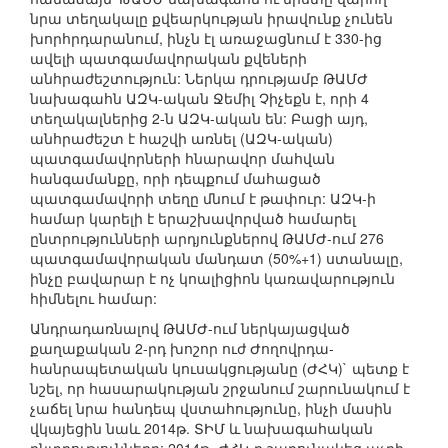
նրա տեղակալը քվեարկության իրավունք չունեն
խորհրդարանում, ինչն էլ առաջացնում է 330-ից
ավելի պատգամավորական քվեների
անհրաժեշտություն: Ներկա դրությամբ ԹԱՄԺ
նախագահն ԱԶԿ-ական Ջեմիլ Չիչեքն է, որի 4
տեղակալներից 2-ն ԱԶԿ-ական են: Բացի այդ,
անհրաժեշտ է հաշվի առնել (ԱԶԿ-ական)
պատգամավորների հնարավոր մահվան
հանգամանքը, որի դեպքում մահացած
պատգամավորի տեղը մնում է թափուր: ԱԶԿ-ի
համար կարելի է երաշխավորված համարել
ընտրությունների արդյունքներով ԹԱՄԺ-ում 276
պատգամավորական մանդատ (50%+1) ստանալը,
ինչը բավարար է ոչ կոալիցիոն կառավարություն
հիմնելու համար:
Անդրադառնալով ԹԱՄԺ-ում ներկայացված
քաղաքական 2-րդ խոշոր ուժ Ժողովրդա-
հանրապետական կուսակցությանը (ԺՀԿ)` պետք է
նշել, որ հասարակության շրջանում շարունակում է
չաճել նրա հանդեպ վստահությունը, ինչի մասին
վկայեցին նաև 2014թ. ՏԻՄ և նախագահական