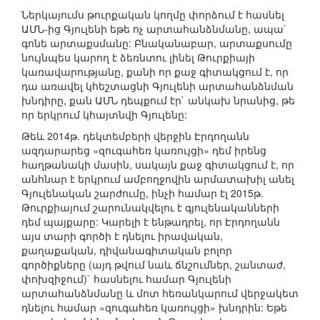
Ներկայումս թուրքական կողմը փորձում է հասնել
ԱՄՆ-ից Գյուլենի եթե ոչ արտահանձնմանը, ապա`
գոնե արտաքսմանը: Բնականաբար, արտաքսումը
նույնպես կարող է ձեռնտու լինել Թուրքիայի
կառավարությանը, քանի որ քաջ գիտակցում է, որ
դա առավել կհեշտացնի Գյուլենի արտահանձնման
խնդիրը, քան ԱՄՆ դեպքում էր` անկախ նրանից, թե
որ երկրում կհայտնվի Գյուլենը:
Թեև 2014թ. դեկտեմբերի վերջին Էրդողանն
ազդարարեց «զուգահեռ կառույցի» դեմ իրենց
հաղթանակի մասին, սակայն քաջ գիտակցում է, որ
անհնար է երկրում ամբողջովին արմատախիլ անել
Գյուլենական շարժումը, ինչի համար էլ 2015թ.
Թուրքիայում շարունակվելու է գյուլենականների
դեմ պայքարը: Կարելի է ենթադրել, որ Էրդողանն
այս տարի գործի է դնելու իրավական,
քաղաքական, դիվանագիտական բոլոր
գործիքները (այդ թվում նաև ճնշումներ, շանտաժ,
փոխզիջում)` հասնելու համար Գյուլենի
արտահանձնմանը և մոտ հեռանկարում վերջակետ
դնելու համար «զուգահեռ կառույցի» խնդրին: Եթե