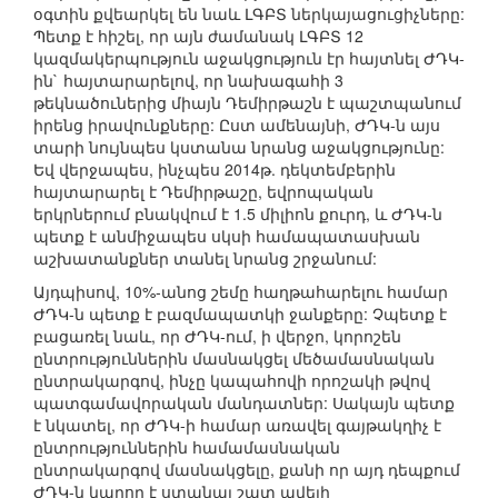
օգտին քվեարկել են նաև ԼԳԲՏ ներկայացուցիչները:
Պետք է հիշել, որ այն ժամանակ ԼԳԲՏ 12
կազմակերպություն աջակցություն էր հայտնել ԺԴԿ-
ին` հայտարարելով, որ նախագահի 3
թեկնածուներից միայն Դեմիրթաշն է պաշտպանում
իրենց իրավունքները: Ըստ ամենայնի, ԺԴԿ-ն այս
տարի նույնպես կստանա նրանց աջակցությունը:
Եվ վերջապես, ինչպես 2014թ. դեկտեմբերին
հայտարարել է Դեմիրթաշը, եվրոպական
երկրներում բնակվում է 1.5 միլիոն քուրդ, և ԺԴԿ-ն
պետք է անմիջապես սկսի համապատասխան
աշխատանքներ տանել նրանց շրջանում:
Այդպիսով, 10%-անոց շեմը հաղթահարելու համար
ԺԴԿ-ն պետք է բազմապատկի ջանքերը: Չպետք է
բացառել նաև, որ ԺԴԿ-ում, ի վերջո, կորոշեն
ընտրություններին մասնակցել մեծամասնական
ընտրակարգով, ինչը կապահովի որոշակի թվով
պատգամավորական մանդատներ: Սակայն պետք
է նկատել, որ ԺԴԿ-ի համար առավել գայթակղիչ է
ընտրություններին համամասնական
ընտրակարգով մասնակցելը, քանի որ այդ դեպքում
ԺԴԿ-ն կարող է ստանալ շատ ավելի