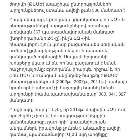
ժողովի (ԹԱՄԺ) առաջիկա ընտրությունների
1
արդյունքներով ստանա ավելի քան 330 մանդատ
:
Բնականաբար, Էրդողանը կցանկանար, որ ԱԶԿ-ն
ընտրությունների արդյունքներով ստանար
առնվազն 367 պատգամավորական մանդատ
(խորհրդարանի 2/3-ը), ինչն ԱԶԿ-ին
հնարավորություն կտար բացառապես սեփական
ուժերով քվեարկության դնել ու հաստատել
ցանկացած օրինագիծ: Սակայն Էրդողանի
խոսքերը վկայում են, որ նա բացառում է նման
հաջողությունը: Էրդողանն, իհարկե, հիշում է, որ
թեև ԱԶԿ-ն 3 անգամ անընդմեջ հաղթել է ԹԱՄԺ
ընտրություններում (2002թ., 2007թ., 2011թ.), սակայն
նրան որևէ անգամ չի հաջողվել հասնել նման
արդյունքի (համապատասխանաբար՝ 363, 341, 327
մանդատ):
Բացի այդ, հարկ է նշել, որ 2014թ. մայիսին ԱԶԿ-ում
որոշեցին չփոխել կուսակցության ներքին
կանոնակարգը, ըստ որի` կուսակցության
անդամներն իրավունք չունեն 3 անգամից ավելի
դառնալ պատգամավոր: Այժմ այդ արգելքը