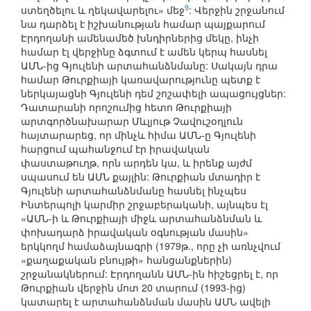
9
ստեղծելու և ղեկավարելու» մեջ
: Վերջին շրջանում
նա դարձել է իշխանության համար պայքարում
Էրդողանի ամենամեծ խնդիրներից մեկը, ինչի
համար էլ վերջինը ձգտում է ամեն կերպ հասնել
ԱՄՆ-ից Գյուլենի արտահանձնմանը: Սակայն դրա
համար Թուրքիայի կառավարությունը պետք է
ներկայացնի Գյուլենի դեմ շոշափելի ապացույցներ:
Դատարանի որոշումից հետո Թուրքիայի
արտգործնախարար Մևլյութ Չավուշօղլուն
հայտարարեց, որ մինչև հիմա ԱՄՆ-ը Գյուլենի
հարցում պահանջում էր իրավական
փաստաթուղթ, որն արդեն կա, և իրենք այժմ
սպասում են ԱՄՆ քայլին: Թուրքիան մտադիր է
Գյուլենի արտահանձնմանը հասնել ինչպես
Ինտերպոլի կարմիր շրջաբերականի, այնպես էլ
«ԱՄՆ-ի և Թուրքիայի միջև արտահանձնման և
փոխադարձ իրավական օգնության մասին»
երկկողմ համաձայնագրի (1979թ., որը չի առնչվում
«քաղաքական բնույթի» հանցանքներին)
շրջանակներում: Էրդողանն ԱՄՆ-ին հիշեցրել է, որ
Թուրքիան վերջին մոտ 20 տարում (1993-ից)
կատարել է արտահանձնման մասին ԱՄՆ ավելի