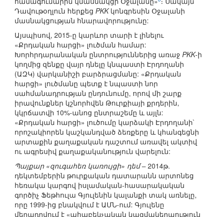
համագումարին կմասնակցի Օջալանը»
։ Սակայն
Դավութօղլուն հերքեց
PKK
կոնգրեսին Օջալանի
մասնակցության հնարավորությունը:
Այսպիսով, 2015-ը կարևոր տարի է լինելու
«Քրդական հարցի» լուծման համար:
Խորհրդարանական ընտրություններից առաջ
PKK
-ի
կողմից զենքը վայր դնելը կնպաստի Էրդողանի
(ԱԶԿ) վարկանիշի բարձրացմանը: «Քրդական
հարցի» լուծմանը պետք է նպաստի նոր
սահմանադրության ընդունումը, որով մի շարք
իրավունքներ կշնորհվեն Թուրքիայի քրդերին,
կկրճատվի 10%-անոց ընտրաշեմը և այլն:
«Քրդական հարցի» լուծումը կարձակի Էրդողանի`
որոշակիորեն կաշկանդված ձեռքերը և կհանգեցնի
արտաքին քաղաքական դաշտում առավել ակտիվ
ու ագրեսիվ քաղաքականություն վարելուն:
Պայքար «զուգահեռ կառույցի» դեմ
– 2014թ.
դեկտեմբերին թուրքական դատարանն արտոնեց
հեռակա կարգով իսլամական-հասարակական
գործիչ Ֆեթհուլա Գյուլենին կալանքի տակ առնելը,
որը 1999-ից բնակվում է ԱՄՆ-ում: Գյուլենը
մեղադրվում է «ահաբեկչական կազմակերպություն