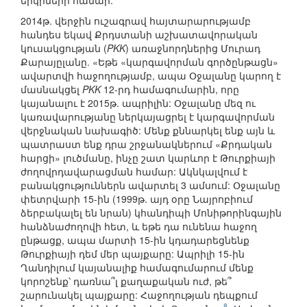
երկրների համար:
2014թ. վերջին ուշագրավ հայտարարությամբ
հանդես եկավ Քրդստանի աշխատավորական
կուսակցության (
PKK
) առաջնորդներից Մուրադ
Քարայըլանը. «Եթե «կարգավորման գործընթացն»
ավարտվի հաջողությամբ, ապա Օջալանը կարող է
մասնակցել
PKK
12-րդ համագումարին, որը
կայանալու է 2015թ. ապրիլին: Օջալանը մեզ ու
կառավարությանը ներկայացրել է կարգավորման
վերջնական նախագիծ: Մենք քննարկել ենք այն և
պատրաստ ենք դրա շրջանակներում «Քրդական
հարցի» լուծմանը, ինչը շատ կարևոր է Թուրքիայի
ժողովրդավարացման համար: Ակնկալվում է
բանակցություններն ավարտել 3 ամսում: Օջալանը
փետրվարի 15-ին (1999թ. այդ օրը Նայրոբիում
ձերբակալել են նրան) կհանդիպի Մոնիթորինգային
հանձնաժողովի հետ, և եթե դա ունենա հաջող
ընթացք, ապա մարտի 15-ին կդադարեցնենք
Թուրքիայի դեմ մեր պայքարը: Ապրիլի 15-ին
Ղանդիլում կայանալիք համագումարում մենք
կորոշենք՝ դառնա՞լ քաղաքական ուժ, թե՞
շարունակել պայքարը: Հաջողության դեպքում
8