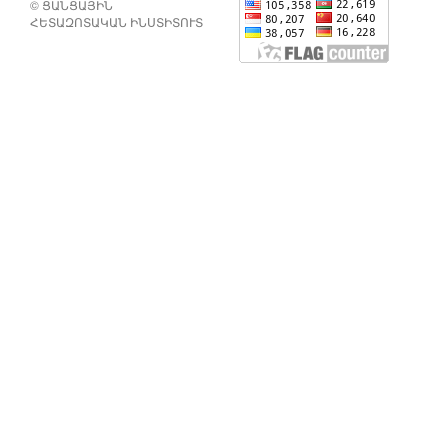
© ՑԱՆՑԱՅԻՆ
ՀԵՏԱԶՈՏԱԿԱՆ ԻՆՍՏԻՏՈՒՏ