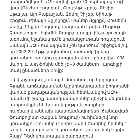
տարածվելու է ԱԶԿ ավելի քան 70 ներկայացուցչի
վրա (Ռեջեփ Էրդողան, Բյուլենթ Արընչ, Բեշիր
Աթալայ, Ալի Բաբաջան, Ջեմիլ Չիչեք, Նիհաթ
Էրգյուն, Բինալի Յըլդըրըմ, Թաներ Յըլդըզ, Հուսեին
Չելիք, Բեքիր Բոզդաղ, Սադուլահ Էրգին, Մևլյութ
Չավուշօղլու, Էգեմեն Բաղըշ և այլք), ինչը որոշակի
առումով նշանակում է կուսակցության թուլացում:
Սակայն ԱԶԿ-ում այդպես չեն կարծում` հիշեցնելով,
որ 2002-2011թթ. ընդհանուր առմամբ իրենց
կուսակցությունից պատգամավոր է ընտրվել 1038
մարդ, և այդ ֆոնին մեծ չէ «3 ժամկետի» արգելքի
տակ ընկածների թիվը:
Եվ վերջապես, չպետք է մոռանալ, որ Էրդողան-
Գյուլեն առճակատման և ընդհանրապես Էրդողանի
վարած քաղաքականության հետևանքով ԱԶԿ-
ական մի շարք պատգամավորներ վերջին մեկուկես
տարում լքել են կուսակցության շարքերը`
դառնալով անկախ պատգամավորներ (ճանաչված
ֆուտբոլիստ Հաքան Շուքյուր) ու հիմնելով նոր
կուսակցություններ (Իդրիս Նաիմ Շահինը հիմնել է
Ազգ և արդարություն կուսակցությունը, իսկ Իդրիս
Բալը` Դեմոկրատական զարգացում