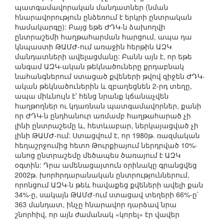
պատգամավորական մանդատներ (նման
հնարավորություն ընձեռում է երկրի ընտրական
համակարգը): Բայց եթե ԺԴԿ-ն ձախողվի
ընտրաշեմի հաղթահարման հարցում, ապա դա
կնպաստի ԹԱՄԺ-ում առաջին հերթին ԱԶԿ
մանդատների ավելացմանը: Բանն այն է, որ եթե
անգամ ԱԶԿ-ական թեկնածուները քրդաբնակ
նահանգներում ստացած քվեների թվով զիջեն ԺԴԿ-
ական թեկնածուներին և զբաղեցնեն 2-րդ տեղը,
ապա միևնույն է՝ հենց նրանք կճանաչվեն
հաղթողներ ու կդառնան պատգամավորներ, քանի
որ ԺԴԿ-ն ընդհանուր առմամբ հաղթահարած չի
լինի ընտրաշեմը և, հետևաբար, ներկայացված չի
լինի ԹԱՄԺ-ում: Ստացվում է, որ 1980թ. ռազմական
հեղաշրջումից հետո Թուրքիայում ներդրված 10%-
անոց ընտրաշեմը մեծապես ծառայում է ԱԶԿ
օգտին: Դրա ամենացայտուն օրինակը գրանցվեց
2002թ. խորհրդարանական ընտրություններում,
որոնցում ԱԶԿ-ն թեև հավաքեց քվեների ավելի քան
34%-ը, սակայն ԹԱՄԺ-ում ստացավ տեղերի 66%-ը`
363 մանդատ, ինչը հնարավոր դարձավ նրա
շնորհիվ, որ այն ժամանակ «կորել» էր վավեր