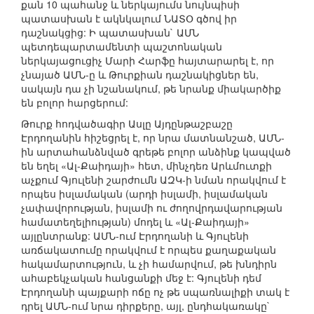
քան 10 պահանջ և ներկայումս նույնպիսի
պատասխան է ակնկալում ՆԱՏՕ գծով իր
դաշնակցից: Ի պատասխան` ԱՄՆ
պետդեպարտամենտի պաշտոնական
ներկայացուցիչ Մարի Հարֆը հայտարարել է, որ
չնայած ԱՄՆ-ը և Թուրքիան դաշնակիցներ են,
սակայն դա չի նշանակում, թե նրանք միակարծիք
են բոլոր հարցերում:
Թուրք հոդվածագիր Ասլը Այդընթաշբաշը
Էրդողանին հիշեցրել է, որ նրա մատնանշած, ԱՄՆ-
ին արտահանձնված գրեթե բոլոր անձինք կապված
են եղել «Ալ-Քաիդայի» հետ, մինչդեռ Արևմուտքի
աչքում Գյուլենի շարժումն ԱԶԿ-ի նման որակվում է
որպես իսլամական (արդի իսլամի, իսլամական
չափավորության, իսլամի ու ժողովրդավարության
համատեղելիության) մոդել և «Ալ-Քաիդայի»
այլընտրանք: ԱՄՆ-ում Էրդողանի և Գյուլենի
առճակատումը որակվում է որպես քաղաքական
հակամարտություն, և չի համարվում, թե խնդիրն
ահաբեկչական հանցանքի մեջ է: Գյուլենի դեմ
Էրդողանի պայքարի ոճը ոչ թե սպառնալիքի տակ է
դրել ԱՄՆ-ում նրա դիրքերը, այլ, ընդհակառակը`