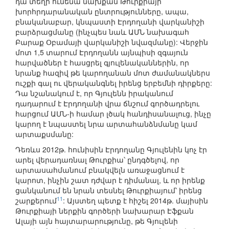
դա տեղի ունենա նախքան Թուրքիայի
խորհրդարանական ընտրությունները, ապա,
բնականաբար, կնպաստի Էրդողանի վարկանիշի
բարձրացմանը (ինչպես նաև ԱՄՆ նախագահ
Բարաք Օբամայի վարկանիշի նվազմանը): Վերջին
մոտ 1,5 տարում Էրդողանն այնպիսի զգայուն
հարվածներ է հասցրել գյուլենականներին, որ
նրանք հազիվ թե կարողանան մոտ ժամանակներս
ուշքի գալ ու վերականգնել իրենց երբեմնի դիրքերը:
Դա նշանակում է, որ Գյուլենն իրականում
դադարում է Էրդողանի վրա ճնշում գործադրելու
հարցում ԱՄՆ-ի համար լծակ հանդիսանալուց, ինչը
կարող է նպաստել նրա արտահանձնմանը կամ
արտաքսմանը:
Դեռևս 2012թ. հունիսին Էրդողանը Գյուլենին կոչ էր
արել վերադառնալ Թուրքիա՝ ընդգծելով, որ
արտասահմանում բնակվելն առաջացնում է
կարոտ, ինչին շատ դժվար է դիմանալ, և որ իրենք
ցանկանում են նրան տեսնել Թուրքիայում՝ իրենց
11
շարքերում
: Այստեղ պետք է հիշել 2014թ. մայիսին
Թուրքիայի ներքին գործերի նախարար Էֆքան
Ալայի այն հայտարարությունը, թե Գյուլենի