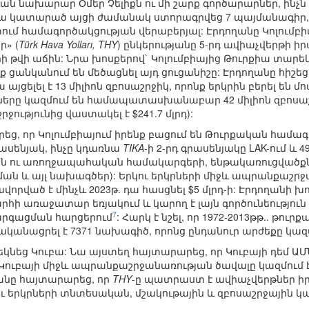
յան նախարար Օմեր Չելիքն ու մի շարք գործարարներ, ինչ
ւմբիա կատարած այցի ժամանակ ստորագրվեց 7 պայմանագի
տում համագործակցության վերաբերյալ: Էրդողանը Կոլումբի
» (
Türk Hava Yolları, THY
) ընկերությանը 5-րդ ավիաչվերթի ի
 թվի աճին: Նրա խոսքերով` Կոլումբիայից Թուրքիա տարեկ
ք ցանկանում են մեծացնել այդ ցուցանիշը: Էրդողանը հիշեցր
 այցելել է 13 միլիոն զբոսաշրջիկ, որոնք երկրին բերել են մո
ները կազմում են համապատասխանաբար 42 միլիոն զբոսաշրջի
րջությունից վաստակել է $241.7 մլրդ):
ց, որ Կոլումբիայում իրենք բացում են Թուրքական համա
րասենյակ, ինչը կդառնա
TIKA
-ի 2-րդ գրասենյակը LAK-ում և 
ն ու առողջապահական համակարգերի, ենթակառուցվածքնե
ան և այլ նախագծեր): Երկու երկրների միջև ապրանքաշրջ
անավորված է մինչև 2023թ. դա հասցնել $5 մլրդ-ի: Էրդողան
րհի առաջատար եռյակում և կարող է լայն գործունեություն 
7
արգացման հարցերում
: Հարկ է նշել, որ 1972-2013թթ.. 
ականացրել է 7371 նախագիծ, որոնց ընդանուր արժեքը կազմու
մեկնեց Կուբա: Նա այստեղ հայտարարեց, որ Կուբայի դեմ
ուբայի միջև ապրանքաշրջանառության ծավալը կազմում է 
ղանը հայտարարեց, որ
THY
-ը պատրաստ է ավիաչվերթներ ի
ու երկրների տնտեսական, մշակութային և զբոսաշրջային