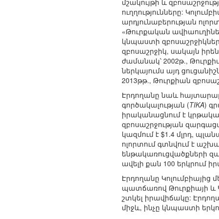
մշակույթի և զբոսաշրջութ
ուղղությունները: Կոլո
արդյունաբերության ոլոր
«Թուրքական ավիաուղիներ
կնպաստի զբոսաշրջիկների
զբոսաշրջիկ, սակայն իրեն
ժամանակ՝ 2002թ., Թուրքիա
ներկայումս այդ ցուցանիշ
2013թթ., Թուրքիան զբոսաշ
Էրդողանը նաև հայտարարե
գործակալության (
TIKA
) գ
իրականացնում է կրթակա
զբոսաշրջության զարգացմ
կազմում է $1.4 մլրդ, պլ
ոլորտում գտնվում է աշխա
ենթակառուցվածքների զ
ավելի քան 100 երկրում իր
Էրդողանը Կոլումբիայից 
պատճառով Թուրքիայի և Կ
շտկել իրավիճակը: Էրդո
միջև, ինչը կնպաստի երկ