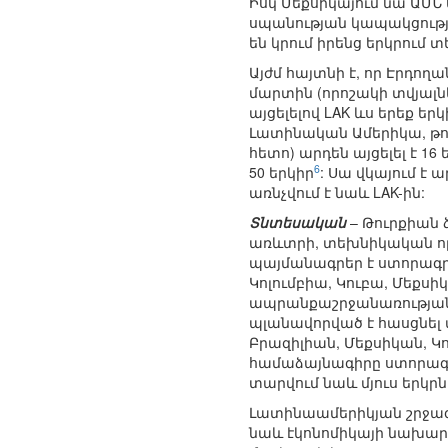
Իսկ Մեքսիկայում նա ԱՄՆ
սպանության կապակցությա
են կրում իրենց երկրում
Այժմ հայտնի է, որ Էրդո
մարտին (որոշակի տվյալն
այցելելով LAK ևս երեք եր
Լատինական Ամերիկա, թու
հետո) արդեն այցելել է 16
6
50 երկիր
: Սա վկայում է
առնչվում է նաև LAK-ին:
Տնտեսական
– Թուրքիան 
առևտրի, տեխնիկական ոլ
պայմանագրեր է ստորագրե
Կոլումբիա, Կուբա, Մեքսիկ
ապրանքաշրջանառության ծավա
պլանավորված է հասցնել 
Բրազիլիան, Մեքսիկան, Կ
համաձայնագիրը ստորագրել 
տարվում նաև մյուս երկրն
Լատինաամերիկյան շրջագա
նաև էկոնոմիկայի նախար