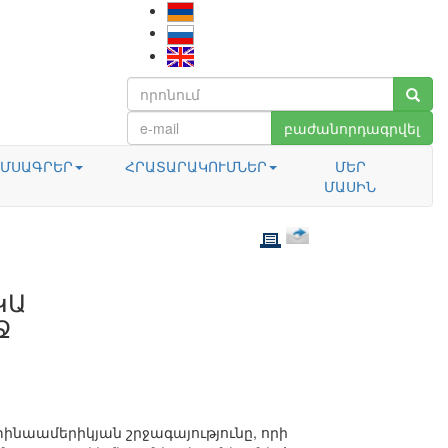
բաժանորդագրվել
ՄՍԱԳՐԵՐ
ՀՐԱՏԱՐԱԿՈՒՄՆԵՐ
ՄԵՐ
ՄԱՍԻՆ
ԿԱ
Ջ
ինաամերիկյան շրջագայությունը, որի