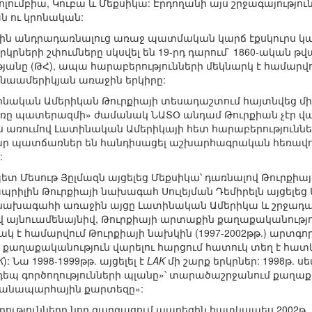
ոլումբիա, Կուբա և Մեքսիկա: Էրդողանի այս շրջագայությու
 ու կրոնական:
րին անդրադառնալուց առաջ պատմական կարճ էքսկուրս կա
րների շփումները սկսվել են 19-րդ դարում` 1860-ական թվ
նը (ԹՀ), ապա հարաբերությունների մեկնարկ է համարվում 
նաամերիկյան առաջին երկիրը:
ինական Ամերիկան Թուրքիայի տեսադաշտում հայտնվեց 
«Սառը պատերազմի» ժամանակ ՆԱՏՕ անդամ Թուրքիան չէր 
յս առումով Լատինական Ամերիկայի հետ հարաբերությունն
մար պատճառներ են հանդիսացել աշխարհագրական հեռավոր
:
ետ Մեսութ Յըլմազն այցելեց Մեքսիկա՝ դառնալով Թուրքիայ
պրիլին Թուրքիայի նախագահ Սուլեյման Դեմիրելն այցելեց Ա
նախագահի առաջին այցը Լատինական Ամերիկա և շրջադար
Եվ այնուամենայնիվ, Թուրքիայի արտաքին քաղաքականությ
կ է համարվում Թուրքիայի նախկին (1997-2002թթ.) արտգո
 քաղաքականություն վարելու հարցում հատուկ տեղ է հատ
K
): Նա 1998-1999թթ. այցելել է
LAK
մի շարք երկրներ: 1998թ. 
նդեպ գործողությունների պլանը»՝ տարածաշրջանում քաղ
ճանապարհային քարտեզը»:
րությունները նոր զարգացում ապրեցին հատկապես 2002թ. 