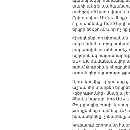
պատերազմի հետևանք են: 
տարի անց էլ պահպանվու
ստեղծված կառավարման կա
Բրիտանիա: Մի՞թե մենք դա
5-ը դարձնենք 15, 20 երկիր
երկրի ձեռքում, և որ ոչ ո
Հիշեցնենք, որ Սիրիական
այդ և նմանատիպ հակամար
բարեփոխելու անհրաժեշ
այդօրինակ հայտարարութ
ՄԱԿ ԱԽ ժամանակավոր ան
թվում Թուրքիան ընդգրկե
ուրույն դերակատարությա
Մյուս կողմից՝ Էրդողանը
աշխարհի տարբեր երկրներ
«գերությունից» մնացյալ
Բնականաբար, եթե ՄԱԿ ԱԽ
Թուրքիայից բացի, կարող 
թուրքերենը դարձնել ՄԱԿ
իսպաներենը, չինարենը, ա
Կուբայում Էրդողանը հա