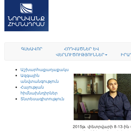
ԳԼԽԱՎՈՐ
ՀՈԴՎԱԾՆԵՐ ԵՎ
ՎԵՐԼՈՒԾՈՒԹՅՈՒՆՆԵՐ
ԻՐԱ
Աշխարհաքաղաքականություն
Ազգային
անվտանգություն
Հայության
հիմնախնդիրներ
Տնտեսագիտություն
2015թ. փետրվարի 8-13-ի