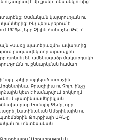
նն ուշագրավ է մի քանի տեսանկյունից`
տարենք: Օսմանյան կայսրության ու
ականներից: Ինչ վերաբերում է
1926թ., երբ Չիլին ճանաչեց ԹՀ-ը՝
միայն «Սառը պատերազմի» ավարտից
վարում բազմավեկտոր արտաքին
երը գտնվել են ամենացածր մակարդակի
ությունն ու քննարկման համար
ի՝ այդ երկիր այցելած առաջին
րգենտինա, Բրազիլիա ու Չիլի, ինչը
ձային կետ է համարվում երկկողմ
ունում «լատինաամերիկյան
րծնախարար Իսմայիլ Ջեմը, որը
կացրել Լատինական Ամերիկային ու
սեպտեմբերին Թուրքիայի ԱԳՆ-ը
աքական ու տնտեսական
Թուրքիայում Արդարություն և