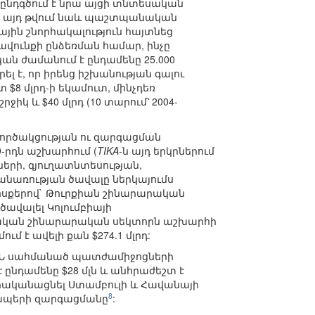
ն ընդգծում է նրա այցի տնտեսական
ր, այդ թվում նաև պաշտպանական
ային շնորհակալություն հայտնեց
րավունքի ընձեռման համար, ինչը
ան ժամանում է ընդամենը 25.000
ել է, որ իրենց իշխանության գալու
տ $8 մլրդ-ի եկամուտ, մինչդեռ
կ և $40 մլրդ (10 տարում՝ 2004-
գործակցության ու զարգացման
49-րդն աշխարհում (
TIKA
-ն այդ երկրներում
րի, գյուղատնտեսության,
անառության ծավալը ներկայումս
ի խոսքերով` Թուրքիան շինարարական
ծավալել Կոլումբիայի
թուրքական շինարարական սեկտորն աշխարհի
մ է ավելի քան $274.1 մլրդ:
 ԱՄՆ սահմանած պատժամիջոցների
ընդամենը $28 մլն և անհրաժեշտ է
րականացնել Ստամբուլի և Հավանայի
8
 կապերի զարգացմանը
: