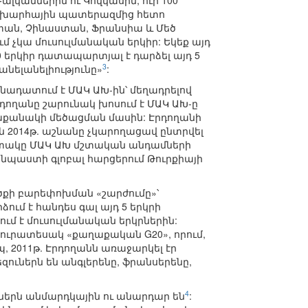
լկաններին ու Կովկասին, ուր 100
աշխարհային պատերազմից հետո
ստան, Չինաստան, Ֆրանսիա և Մեծ
մ չկա մուսուլմանական երկիր: Եկեք այդ
0 երկիր դատապարտյալ է դարձել այդ 5
3
 անելանելիությունը»
:
նադատում է ՄԱԿ ԱԽ-ին՝ մեղադրելով
դողանը շարունակ խոսում է ՄԱԿ ԱԽ-ը
քանակի մեծացման մասին: Էրդողանի
 2014թ. աշնանը չկարողացավ ընտրվել
ատակը ՄԱԿ ԱԽ մշտական անդամների
կնպաստի գլոբալ հարցերում Թուրքիայի
ածքի բարեփոխման «շարժումը»՝
ւմ է հանդես գալ այդ 5 երկրի
ւմ է մուսուլմանական երկրներին:
յուրատեսակ «քաղաքական G20», որում,
պ, 2011թ. Էրդողանն առաջարկել էր
զուներն են անգլերենը, ֆրանսերենը,
4
ներն անմարդկային ու անարդար են
: