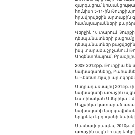
զարգացում կուսակցությա
հունիսի 5-11-ին Թուրքի
հրավիրվեցին արտաքին գո
համալսարանների բարձրա
Վերջին 10 տարում Թուրք
դեսպանատների բացումը,
դեսպանատներ բացվեցին Բո
իսկ տարածաշրջանում Թու
Արգենտինայում, Բրազիլիայ
2009-2012թթ. Թուրքիա են
նախագահները, Բահամների
և Վենեսուելայի արտգործ
Անդրադառնալով 2015թ. փ
նախագահի առաջին այցն էր
Լատինական Ամերիկա է մե
Մեքսիկա կատարած առաջին
նախագահի կարգավիճակով:
երկրներ Էրդողանի նախկի
Մասնավորապես, 2010թ. մա
առաջին այցն էր այդ երկր