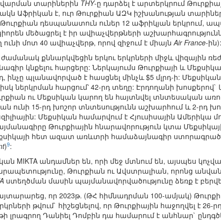
առավարման տարիներին
THY
-ը դարձել է արտերկրում Թուրքի
ակն Աֆրիկան է, ուր Թուրքիան ԱԶԿ իշխանության տարինե
. Թուրքիան դեսպանատուն ուներ 12 աֆրիկյան երկրում, ապա 
իորեն մեծացրել է իր ավիաչվերթների աշխարհագրությունն 
ղ ունի մոտ 40 ավիաչվերթ, որով զիջում է միայն
Air France
-ին)
ժամանակ քննարկվեցին երկու երկրների միջև վիզային
գիր կնքելու հարցերը: Ներկայումս Թուրքիայի և Մեքսի
լրդ, ինչը պլանավորված է հասցնել մինչև $5 մլրդ-ի: Մեքս
, իսկ ներկրման հարցում՝ 42-րդ տեղը: Էրդողանի խոսքեր
ուրքիան ու Մեքսիկան կարող են հայտնվել տնտեսական ա
կան ունի 15-րդ խոշոր տնտեսությունն աշխարհում և 2-րդ 
զիլիային: Մեքսիկան համարվում է Հյուսիսային Ամերիկա մու
անագիրը Թուրքիային հնարավորություն կտա Մեքսիկայի շ
քսիկայի հետ ազատ առևտրի համաձայնագիր ստորագրած 44 
9
nt
)
:
կան MIKTA անդամներ են, որի մեջ մտնում են, այսպես կոչվա
նրապետությունը, Թուրքիան ու Ավստրալիան, որոնց անվան
A
ստեղծման մասին պայմանավորվածությունը ձեռք է բերվել
հայտարարեց, որ 2023թ. (ԹՀ հիմնադրման 100-ամյակ) Թու
րների թվում` հիշեցնելով, որ Թուրքիային հաջողվել է 26-
ի լրագրող Դանիել Դոմբին դա համարում է անհնար` ընդգծե