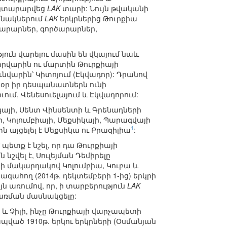
հայտարարվեց
LAK
տարի: Նույն թվականի
անակներում
LAK
երկրներից Թուրքիա
խարարներ, գործարարներ,
ն վարելու մասին են վկայում նաև
րվարին ու մարտին Թուրքիայի
ունվարին՝ Կիտոյում (Էկվադոր): Դրանով
սօր իր դեսպանատներն ունի
ուում, Վենեսուելայում և Էկվադորում:
Ռիկայի, Սենտ Վինսենտի և Գրենադների
 Կոլումբիայի, Մեքսիկայի, Պարագվայի
1
 այցելել է Մեքսիկա ու Բրազիլիա
:
ետք է նշել, որ դա Թուրքիայի
շվել է, Սուլեյման Դեմիրելը
հի մակարդակով Կոլումբիա, Կուբա և
ագահող (2014թ. դեկտեմբերի 1-ից) երկրի
 առումով, որ, ի տարբերություն
LAK
ցառման մասնակցելը:
 և Չիլի, ինչը Թուրքիայի վարչապետի
ապված 1910թ. երկու երկրների (Օսմանյան