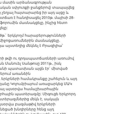
ան մասին արձանագրության
յկական սփյուռքի ջանքերով) տապալվեց
չեղյալ հայտարարեց իր այդ այցը և
ճառ է հանդիսացել 2010թ. մայիսի 28-
ֆորումին մասնակցելը, ինչից հետո
ելը:
09թ.` երկկողմ հարաբերությունների
միջոցառումներին մասնակցելը.
ա այստեղից մեկնել է Բրազիլիա՝
երի թվի ու դրդապատճառների առումով
Մանուել Սանթոսը 2011թ., իսկ
դողանի պատասխան այցն էր` միտված
ներում առանձին
 երկրների համակրանքը շահելուն և այդ
ողանը Կոլումբիայում առաջարկեց ՄԱԿ
անալ այսօրվա համաշխարհային
րհային պատերազմը: Միգուցե Երկրորդ
երազմներից մեկն է, սակայն
Այսօրվա բազմաթիվ երկրների
նեցած խնդիրները հենց այդ