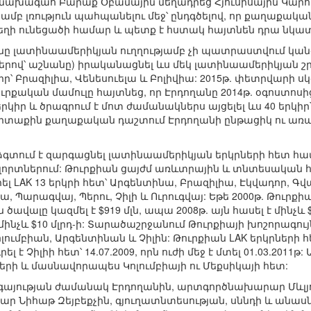
 նախագահ Բարաք Օբամային մեղադրեց Հյուսիսային Կարոլ
մբ լռություն պահպանելու մեջ՝ ընդգծելով, որ քաղաքա
 տեղի ունեցածի համար և պետք է հստակ հայտնեն դրա նկա
ղանը լատինաամերիկյան ուղղությամբ չի պատրաստվում կանգ
երով՝ աշնանը) իրականացնել ևս մեկ լատինաամերիկյան շր
կիր՝ Բրազիլիա, Վենեսուելա և Բոլիվիա: 2015թ. փետրվարի սկ
րքական մամուլը հայտնեց, որ Էրդողանը 2014թ. օգոստոսի
 երկիր և ծրագրում է մոտ ժամանակներս այցելել ևս 40 երկի
 արտաքին քաղաքական դաշտում Էրդողանի ընթացիկ ու առա
ձգտում է զարգացնել լատինաամերիկյան երկրների հետ հ
որտներում: Թուրքիան ցայժմ առևտրային և տնտեսական 
լ LAK 13 երկրի հետ՝ Արգենտինա, Բրազիլիա, Էկվադոր, 
ա, Պարագվայ, Պերու, Չիլի և Ուրուգվայ: Եթե 2000թ. Թուրքի
լը կազմել է $919 մլն, ապա 2008թ. այն հասել է մինչև $5.5 
մինչև $10 մլրդ-ի: Տարածաշրջանում Թուրքիայի խոշորագու
ոլումբիան, Արգենտինան և Չիլին: Թուրքիան LAK երկրներ
է Չիլիի հետ՝ 14.07.2009, որն ուժի մեջ է մտել 01.03.2011թ
երի և մասնավորապես Կոլումբիայի ու Մեքսիկայի հետ:
յության ժամանակ Էրդողանին, արտգործնախարար Մևլյութ 
ար Նիհաթ Զեյբեքչին, գյուղատնտեսության, սննդի և անա