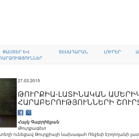
ՓԱՍՏԵՐ ԵՎ
ՏԵՍԱԴԱՐԱՆ
ԼՈՒՐԵՐ
Ա
ԴԱՐՁՈՒԹՅՈՒՆՆԵՐ
27.03.2015
ԹՈՒՐՔԻԱ-ԼԱՏԻՆԱԿԱՆ ԱՄԵՐԻ
ՀԱՐԱԲԵՐՈՒԹՅՈՒՆՆԵՐԻ ՇՈՒՐ
Հայկ Գաբրիելյան
Թուրքագետ
ն տեղի ունեցավ Թուրքիայի նախագահ Ռեջեփ Էրդողանի լատ