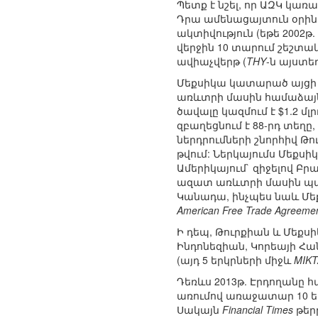
Պետք է նշել, որ ԱԶԿ կ
Դրա ամենացայտուն օրին
ակտիվություն (եթե 2002թ
վերջին 10 տարում շեշտակ
ավիաչվերթ (
THY
-ն այստե
Մեքսիկա կատարած այցի 
առևտրի մասին համաձայնա
ծավալը կազմում է $1.2 մ
զբաղեցնում է 88-րդ տեղը
ներդրումների շնորհիվ Թ
թվում: Ներկայումս Մեքսի
Ամերիկայում` զիջելով Բրա
ազատ առևտրի մասին պայմ
Կանադա, ինչպես նաև Մե
American Free Trade Agreeme
Ի դեպ, Թուրքիան և Մեքսի
Ինդոնեզիան, Կորեայի Հա
(այդ 5 երկրների միջև
MIKT
Դեռևս 2013թ. Էրդողանը 
առումով առաջատար 10 երկ
Սակայն
Financial Times
թերթ