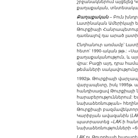
շրջանակներում այցելեց Կ
քաղաքական, տնտեսական
Քաղաքական
– Բուն խնդ
Լատինական Ամերիկայի երկ
Թուրքիայի Հանրապետությա
դառնալով դա արած լատի
Ընդհանուր առմամբ՝ Լատ
հետո՝ 1990-ական թթ.: 
քաղաքականություն, և ա
վրա: Բացի այդ, դրա հա
թեմաների սակավությունը
1992թ. Թուրքիայի վարչապ
վարչապետը, իսկ 1995թ. ա
հանդիսացավ Թուրքիայի 
հարաբերություններում: 
նախաձեռնության» հեղինա
Թուրքիայի բազմավեկտոր
Կարիբյան ավազանին (
LA
պատրաստեց «
LAK
-ի հա
նախաձեռնությունների «
LAK
ու Թուրքիայի հարաբե