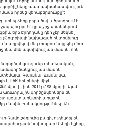
ինայում երեք մուսուլման դեռահասի
կան գործիչները պատասխանատվություն
5
տմամբ իրենց վերաբերմունքը
:
 առնել ձեռք բերածով և ծրագրում է
ջագայություն` դրա շրջանակներում
զբին, երբ Էրդողանը դեռ չէր մեկնել
ց (Թուրքիայի նախագահ ընտրվելուց
ր` մտադրվելով մեկ տարում այցելել մոտ
ջիկա մեծ ակտիվության մասին, որն
ամագործակցությունը տնտեսական,
համագործակցության մասին
Գվատեմալա, Գայանա, Ճամայկա,
այի և LAK երկրների միջև
մլրդ-ի, իսկ 2011թ.՝ $8 մլրդ-ի: Այժմ
յն առևտրային գործընկերներն են
ի հետ ազատ առևտրի առաջին
: Այդ մասին բանակցություններ են
Չավուշօղլուից բացի, ուղեկցել են
սնապահության նախարար Մեհդի Էքերը,