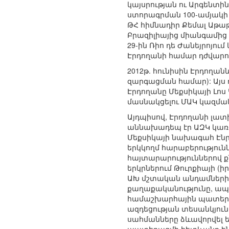
կայսրության ու Արգենտի
ստորագրման 100-ամյակի 
ԹՀ հիմնադիր Քեմալ Աթաթ
Բրազիլիայից միանգամից մ
29-ին Ռիո դե Ժանեյրոյո
Էրդողանի համար դժվարութ
2012թ. հունիսին Էրդողան
զարգացման համար): Այս 
Էրդողանը Մեքսիկայի Լոս
մասնակցելու ՄԱԿ կազմ
Այդպիսով, Էրդողանի լատ
աննախադեպ էր ԱԶԿ կառա
Մեքսիկայի նախագահ Էնրի
երկկողմ հարաբերություն
հայտարարություններով ք
երկրներում Թուրքիայի (
ԱԽ մշտական անդամների թ
քաղաքականությունը, ապ
համաշխարհային պատերազ
ազդեցության տեսանկյուն
սահմանները ձևավորվել 