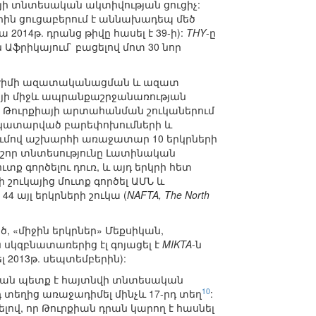
այի տնտեսական ակտիվության ցուցիչ:
րին ցուցաբերում է աննախադեպ մեծ
2014թ. դրանց թիվը հասել է 39-ի):
THY
-ը
Աֆրիկայում` բացելով մոտ 30 նոր
:
 ռեժիմի ազատականացման և ազատ
կայի միջև ապրանքաշրջանառության
իկան Թուրքիայի արտահանման շուկաներում
ով` կատարված բարեփոխումների և
ռումով աշխարհի առաջատար 10 երկրների
խոշոր տնտեսությունը Լատինական
տք գործելու դուռ, և այդ երկրի հետ
ուկայից մուտք գործել ԱՄՆ և
այլ երկրների շուկա (
NAFTA, The North
ծ, «միջին երկրներ» Մեքսիկան,
 սկզբնատառերից էլ գոյացել է
MIKTA
-ն
 2013թ. սեպտեմբերին):
րքիան պետք է հայտնվի տնտեսական
10
րդ տեղից առաջադիմել մինչև 17-րդ տեղ
:
լով, որ Թուրքիան դրան կարող է հասնել