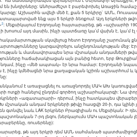
Դա մասնավորապես վերաբերում է Մերձավոր Արևելքին, Բա
մ են խնդիրները: Անհրաժեշտ է բարեփոխել Առաջին համ
րգը: Աշխարհն ավելի մեծ է, քան 5 երկիրը` ԱՄՆ, Ռուսա
տապարտված ենք այս 5 երկրի ձեռքում: Այդ երկրների թվու
2
»
: Մեքսիկայում Էրդողանը հայտարարեց, թե «աշխարհի 19
ք չի խոսում այդ մասին, ինչի պատճառը կա՛մ վախն է, կա՛մ էլ
 հակամարտության սկսվելուց հետո Էրդողանը շարունակ քն
տությունները կարգավորելու անընդունակության մեջ: Էր
տության և մասնավորապես նրա մշտական անդամների թվա
յունները հաճախակիացան այն բանից հետո, երբ Թուրքիան
դամ, ինչը «մեծ ապտակ» էր նրա համար: Էրդողանի նպ
լն է, ինչը կմեծացնի նրա քաղաքական կշիռն աշխարհում և 
նը:
 ցանկանում է առաջացնել ու առաջնորդել ՄԱԿ ԱԽ կառուցվ
ի ոտքի հանելով ընդդեմ գործող աշխարհակարգի: Նա փորձո
 երկրների «ազատարարի» դերում, ինչը հատկապես վերաբերո
 մշտական անդամ երկրների թիվը հասցվի 20-ի, դա կլինի 
են գտնվել նաև LAK երկրներ Բրազիլիան ու Մեքսիկան: Ի դե
 պաշտոնական 7-րդ լեզու (ներկայումս ՄԱԿ պաշտոնական լե
րաբերենը, ռուսերենը):
յտարարեց, թե այդ երկրի դեմ ԱՄՆ սահմանած պատժամիջոց