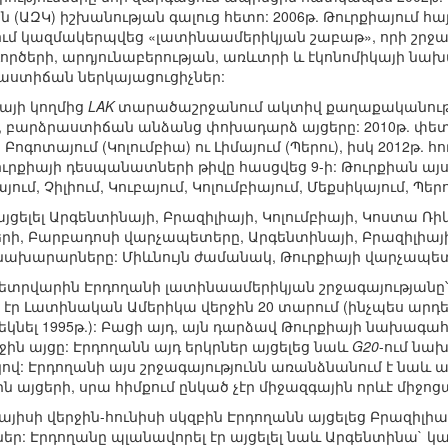
ն (ԱԶԿ) իշխանության գալուց հետո: 2006թ. Թուրքիայում 
այում կազմակերպվեց «լատինաամերիկյան շաբաթ», որի շրջ
րծերի, արդյունաբերության, առևտրի և էկոնոմիկայի նա
ստիճան ներկայացուցիչներ:
իայի կողմից
LAK
տարածաշրջանում ակտիվ քաղաքականությու
 բարձրաստիճան անձանց փոխադարձ այցերը: 2010թ. փետ
գոտայում (Կոլումբիա) ու Լիմայում (Պերու), իսկ 2012թ. հ
րքիայի դեսպանատների թիվը հասցվեց 9-ի: Թուրքիան այ
ում, Չիլիում, Կուբայում, Կոլումբիայում, Մեքսիկայում, Պեր
 այցելել Արգենտինայի, Բրազիլիայի, Կոլումբիայի, Կոստա 
, Բարբադոսի վարչապետերը, Արգենտինայի, Բրազիլիայի,
նախարարները: Միևնույն ժամանակ, Թուրքիայի վարչապետն
ետրվարին Էրդողանի լատինաամերիկյան շրջագայությանը՝ պ
 Լատինական Ամերիկա վերջին 20 տարում (ինչպես արդեն ն
կնել 1995թ.): Բացի այդ, այն դարձավ Թուրքիայի նախագա
 այցը: Էրդողանն այդ երկրներ այցելեց նաև
G20
-ում նախ
 Էրդողանի այս շրջագայությունն առանձնանում է նաև այն
ն այցերի, սրա հիմքում ընկած չէր միջազգային որևէ միջո
յիսի վերջին-հունիսի սկզբին Էրդողանն այցելեց Բրազիլիա
ներ: Էրդողանը պլանավորել էր այցելել նաև Արգենտինա` կ