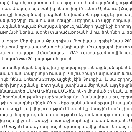
նայի) միջև հյուպատոսական ոլորտում համագործակցությ
հետ: Սակայն այն բանից հետո, ինչ Բուենոս Այրեսում (Հա
ուրքի հուշարձանի բացման նախաձեռնությունը, Էրդողանը 
եկնեց Չիլի: Եվ ահա այս դեպքում Էրդողանի այցի դրդապատ
ւմ կազմակերպված Քաղաքակրթությունների դաշինքի երրորդ 
յուն չի ներկայացրել տարածաշրջանի մյուս երկրներ այցել
ն այցելեց Մեքսիկա և Բրազիլիա (Մեքսիկա այցելել է նաև 20
դեպքում դրդապատճառ է հանդիսացել միջազգային խոշոր 
 Կաբոս քաղաքում մասնակցել է
G20
-ի գագաթաժողովին, ապ
ակերպած
Rio+20
գագաթաժողովին:
ինաամերիկյան ներկայիս շրջագայությունն այցելած երկրն
վարման տարիների համար: Կոլումբիայի նախագահ Խուան 
կե Պենա Նիետոն 2013թ. այցելել էին Թուրքիա, և սա Էր
ների խորացմանը: Էրդողանը լատինաամերիկյան այդ երկր
ննադատեց ՄԱԿ ԱԽ-ին ու ԱՄՆ-ին, ինչը միտված էր նաև այդ
իր) հեղինակությունը բարձրացնելուն: Մասնավորապես, Էրդ
իվը հասցնել մինչև 20-ի. «Եթե ցանկանում եք լավ հասկ
ա պետք է լավ վերլուծության ենթարկեք Առաջին համաշխա
մը մարդկության պատմության մեջ ամենաարյունալի պատ
ից այն զիջում է Առաջին համաշխարհային պատերազմին: 
են Առաջին համաշխարհային պատերազմից հետո, նրանց ու