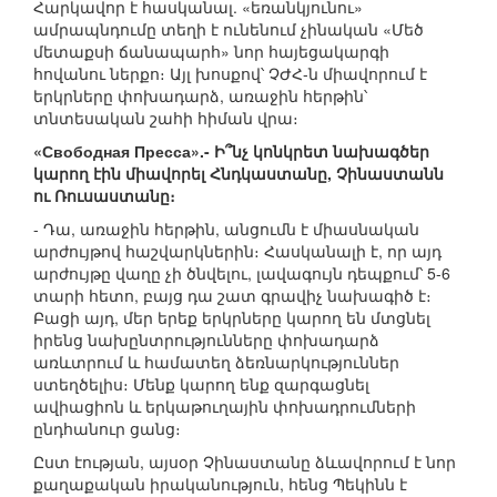
Հարկավոր է հասկանալ. «եռանկյունու»
ամրապնդումը տեղի է ունենում չինական «Մեծ
մետաքսի ճանապարհ» նոր հայեցակարգի
հովանու ներքո։ Այլ խոսքով՝ ՉԺՀ-ն միավորում է
երկրները փոխադարձ, առաջին հերթին՝
տնտեսական շահի հիման վրա։
«Свободная Пресса».- Ի՞նչ կոնկրետ նախագծեր
կարող էին միավորել Հնդկաստանը, Չինաստանն
ու Ռուսաստանը։
- Դա, առաջին հերթին, անցումն է միասնական
արժույթով հաշվարկներին։ Հասկանալի է, որ այդ
արժույթը վաղը չի ծնվելու, լավագույն դեպքում՝ 5-6
տարի հետո, բայց դա շատ գրավիչ նախագիծ է։
Բացի այդ, մեր երեք երկրները կարող են մտցնել
իրենց նախընտրությունները փոխադարձ
առևտրում և համատեղ ձեռնարկություններ
ստեղծելիս։ Մենք կարող ենք զարգացնել
ավիացիոն և երկաթուղային փոխադրումների
ընդհանուր ցանց։
Ըստ էության, այսօր Չինաստանը ձևավորում է նոր
քաղաքական իրականություն, հենց Պեկինն է