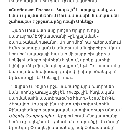
տնտեսական միության շրջանակներում։
«Свободная Пресса».- Կարելի՞ է արդյոք ասել, թե
նման պայմաններում Ռուսաստանին հատկապես
շահավետ է շրջադարձը դեպի Արևելք։
- Այսօր Ռուսաստանը խոշոր երկիր է, որը
սատարում է Չինաստանի «ընդլայնման»
քաղաքականությանը։ Մի կողմից՝ դա ուժեղացնում
է մեր քաղաքական և տնտեսական դիրքերը։ Մյուս
կողմից՝ ապագայի համար մի շարք ռիսկերի և
կոնֆլիկտների հիմքերն է դնում, որոնք կարելի
կլինի լուծել միայն այն դեպքում, եթե Ռուսաստանը
կարողանա հավասար չափով փոխգործակցել և՛
Արևմուտքի, և՛ Արևելքի հետ...
- Պեկինի և Դելիի միջև տարածքային խնդիրներ
կան, որոնք առաջացել են 1962թ. չին-հնդկական
սահմանային պատերազմից հետո,- նշում է ՌԳԱ
Հեռավոր Արևելքի ինստիտուտի փոխտնօրեն,
Չինագետների եվրոպական ասոցիացիայի անդամ
Անդրեյ Օստրովսկին
։- Արդյունքում՝ Հնդկաստանը
հիմա զբաղեցնում է չինական տարածքի մի մասը՝
Արունչալ-Փրադեշի նահանգը, իսկ Չինաստանը՝