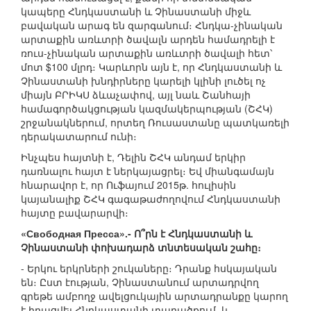
կապերը Հնդկաստանի և Չինաստանի միջև
բավական արագ են զարգանում։ Հնդկա-չինական
արտաքին առևտրի ծավալն արդեն համադրելի է
ռուս-չինական արտաքին առևտրի ծավալի հետ՝
մոտ $100 մլրդ։ Կարևորն այն է, որ Հնդկաստանի և
Չինաստանի խնդիրները կարելի կլինի լուծել ոչ
միայն ԲՐԻԿՍ ձևաչափով, այլ նաև Շանհայի
համագործակցության կազմակերպության (ՇՀԿ)
շրջանակներում, որտեղ Ռուսաստանը պատկառելի
դերակատարում ունի։
Ինչպես հայտնի է, Դելին ՇՀԿ անդամ երկիր
դառնալու հայտ է ներկայացրել։ Եվ միանգամայն
հնարավոր է, որ Ուֆայում 2015թ. հուլիսին
կայանալիք ՇՀԿ գագաթաժողովում Հնդկաստանի
հայտը բավարարվի։
«Свободная Пресса».- Ո՞րն է Հնդկաստանի և
Չինաստանի փոխադարձ տնտեսական շահը։
- Երկու երկրների շուկաները։ Դրանք հսկայական
են։ Ըստ էության, Չինաստանում արտադրվող
գրեթե ամբողջ ավելցուկային արտադրանքը կարող
է իրացվել Հնդկաստանի տարածքում, և