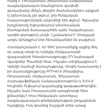
հարց է։ Ռուսաստան-Չինաստան-Հնդկաստան
ռազմավարական եռանկյունու վաղեմի
գաղափարը մինչև վերջին ժամանակներս այնքան
էլ կենսունակ չէր թվում. չին-հնդկական
հակասություններն անլուծելի էին թվում։ Գլխավոր
խոչընդոտը Եվրասիայում տնտեսական
ինտեգրման ճանապարհին այժմ, հավանաբար,
արդեն գոյություն չունի։ Նշանակում է՝ Մոսկվայի
առջև Արևելքում նոր հեռանկարներ են բացվում։
Հատկանշական է, որ ՉԺՀ կատարելիք այցից մեկ
օր առաջ տեղի էր ունեցել Հնդկաստանի
վարչապետի հեռախոսազրույցը ՌԴ նախագահ
Վլադիմիր Պուտինի հետ։ Ինչպես տեղեկացնում է
Կրեմլի մամուլի ծառայությունը, Մոդին հաստատել է
իր մասնակցությունը ԲՐԻԿՍ-ի (Բրազիլիա,
Ռուսաստան, Հնդկաստան, Չինաստան,
Հարավաֆրիկյան Հանրապետություն) և ՇՀԿ-ի՝
հուլիսին Ուֆայում կայանալիք գագաթաժողովին,
ինչպես նաև Ռուսաստանի առաջնորդի հետ
քննարկել է ռուս-հնդկական արտոնյալ
ռազմավարական գործընկերության ընդլայնման
հարցերը։ Իսկ դրանից հաշված օրեր առաջ