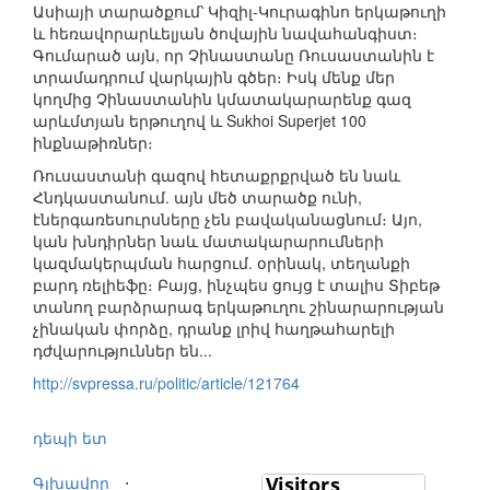
Ասիայի տարածքում՝ Կիզիլ-Կուրագինո երկաթուղի
և հեռավորարևելյան ծովային նավահանգիստ։
Գումարած այն, որ Չինաստանը Ռուսաստանին է
տրամադրում վարկային գծեր։ Իսկ մենք մեր
կողմից Չինաստանին կմատակարարենք գազ
արևմտյան երթուղով և Sukhoi Superjet 100
ինքնաթիռներ։
Ռուսաստանի գազով հետաքրքրված են նաև
Հնդկաստանում. այն մեծ տարածք ունի,
էներգառեսուրսները չեն բավականացնում։ Այո,
կան խնդիրներ նաև մատակարարումների
կազմակերպման հարցում. օրինակ, տեղանքի
բարդ ռելիեֆը։ Բայց, ինչպես ցույց է տալիս Տիբեթ
տանող բարձրարագ երկաթուղու շինարարության
չինական փորձը, դրանք լրիվ հաղթահարելի
դժվարություններ են...
http://svpressa.ru/politic/article/121764
դեպի ետ
Գլխավոր
⋅