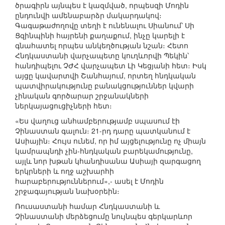
ծրագիրն այնպես է կազմված, որպեսզի Մոդին
ընդունվի ամենաբարձր մակարդակով։
Գագաթաժողովը տեղի է ունենալու Սիանում՝ Սի
Ցզինպինի հայրենի քաղաքում, ինչը կարելի է
գնահատել որպես անկեղծության նշան։ Հետո
Հնդկաստանի վարչապետը կուղևորվի Պեկին՝
հանդիպելու ՉԺՀ վարչապետ Լի Կեցյանի հետ։ Իսկ
այցը կավարտվի Շանհայում, որտեղ հնդկական
պատվիրակությունը բանակցություններ կվարի
չինական գործարար շրջանակների
ներկայացուցիչների հետ։
«Ես վաղուց անհամբերությամբ սպասում էի
Չինաստան գալուն։ 21-րդ դարը պատկանում է
Ասիային։ Հույս ունեմ, որ իմ այցելությունը ոչ միայն
կամրապնդի չին-հնդկական բարեկամությունը,
այլև նոր խթան կհանդիսանա Ասիայի զարգացող
երկրների և ողջ աշխարհի
հարաբերություններում»,- ասել է Մոդին
շրջագայության նախօրեին։
Ռուսաստանի համար Հնդկաստանի և
Չինաստանի մերձեցումը նույնպես գերկարևոր