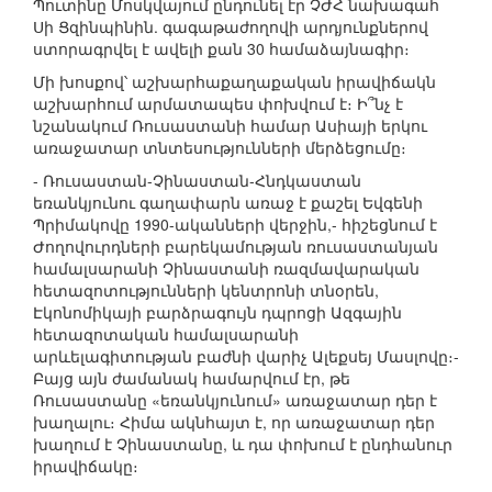
Պուտինը Մոսկվայում ընդունել էր ՉԺՀ նախագահ
Սի Ցզինպինին. գագաթաժողովի արդյունքներով
ստորագրվել է ավելի քան 30 համաձայնագիր։
Մի խոսքով՝ աշխարհաքաղաքական իրավիճակն
աշխարհում արմատապես փոխվում է։ Ի՞նչ է
նշանակում Ռուսաստանի համար Ասիայի երկու
առաջատար տնտեսությունների մերձեցումը։
- Ռուսաստան-Չինաստան-Հնդկաստան
եռանկյունու գաղափարն առաջ է քաշել Եվգենի
Պրիմակովը 1990-ականների վերջին,- հիշեցնում է
Ժողովուրդների բարեկամության ռուսաստանյան
համալսարանի Չինաստանի ռազմավարական
հետազոտությունների կենտրոնի տնօրեն,
Էկոնոմիկայի բարձրագույն դպրոցի Ազգային
հետազոտական համալսարանի
արևելագիտության բաժնի վարիչ Ալեքսեյ Մասլովը։-
Բայց այն ժամանակ համարվում էր, թե
Ռուսաստանը «եռանկյունում» առաջատար դեր է
խաղալու։ Հիմա ակնհայտ է, որ առաջատար դեր
խաղում է Չինաստանը, և դա փոխում է ընդհանուր
իրավիճակը։