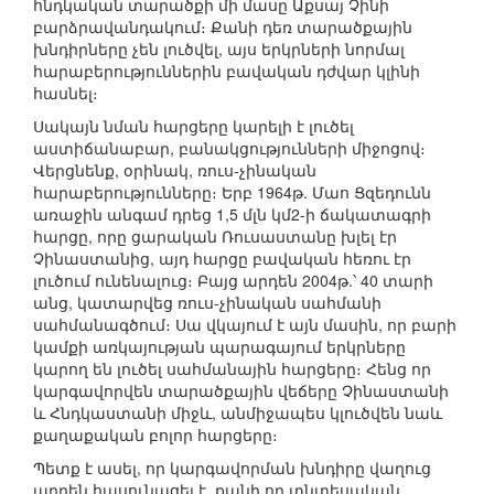
հնդկական տարածքի մի մասը Աքսայ Չինի
բարձրավանդակում։ Քանի դեռ տարածքային
խնդիրները չեն լուծվել, այս երկրների նորմալ
հարաբերություններին բավական դժվար կլինի
հասնել։
Սակայն նման հարցերը կարելի է լուծել
աստիճանաբար, բանակցությունների միջոցով։
Վերցնենք, օրինակ, ռուս-չինական
հարաբերությունները։ Երբ 1964թ. Մաո Ցզեդունն
առաջին անգամ դրեց 1,5 մլն կմ2-ի ճակատագրի
հարցը, որը ցարական Ռուսաստանը խլել էր
Չինաստանից, այդ հարցը բավական հեռու էր
լուծում ունենալուց։ Բայց արդեն 2004թ.՝ 40 տարի
անց, կատարվեց ռուս-չինական սահմանի
սահմանագծում։ Սա վկայում է այն մասին, որ բարի
կամքի առկայության պարագայում երկրները
կարող են լուծել սահմանային հարցերը։ Հենց որ
կարգավորվեն տարածքային վեճերը Չինաստանի
և Հնդկաստանի միջև, անմիջապես կլուծվեն նաև
քաղաքական բոլոր հարցերը։
Պետք է ասել, որ կարգավորման խնդիրը վաղուց
արդեն հասունացել է, քանի որ տնտեսական