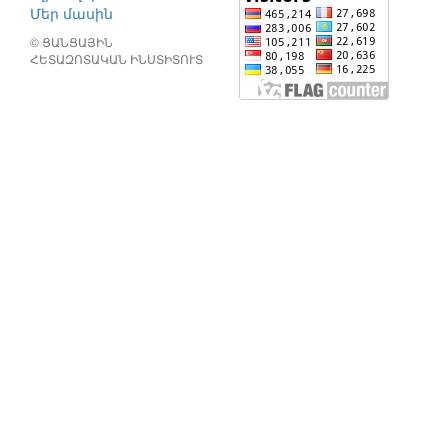
Մեր մասին
© ՑԱՆՑԱՅԻՆ
ՀԵՏԱԶՈՏԱԿԱՆ ԻՆՍՏԻՏՈՒՏ