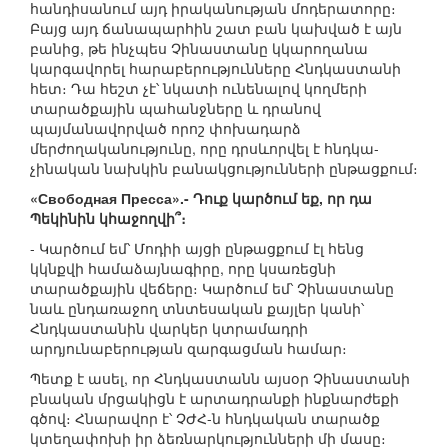
հանդիսանում այդ իրականության մոդերատորը։
Բայց այդ ճանապարհին շատ բան կախված է այն
բանից, թե ինչպես Չինաստանը կկարողանա
կարգավորել հարաբերությունները Հնդկաստանի
հետ։ Դա հեշտ չէ՝ նկատի ունենալով կողմերի
տարածքային պահանջները և դրանով
պայմանավորված որոշ փոխադարձ
մերժողականությունը, որը դրսևորվել է հնդկա-
չինական նախկին բանակցությունների ընթացքում։
«Свободная Пресса».- Դուք կարծում եք, որ դա
Պեկինին կհաջողվի՞։
- Կարծում եմ՝ Մոդիի այցի ընթացքում էլ հենց
կկնքվի համաձայնագիրը, որը կսառեցնի
տարածքային վեճերը։ Կարծում եմ՝ Չինաստանը
նաև ընդառաջող տնտեսական քայլեր կանի՝
Հնդկաստանին վարկեր կտրամադրի
արդյունաբերության զարգացման համար։
Պետք է ասել, որ Հնդկաստանն այսօր Չինաստանի
բնական մրցակիցն է արտադրանքի ինքնարժեքի
գծով։ Հնարավոր է՝ ՉԺՀ-ն հնդկական տարածք
կտեղափոխի իր ձեռնարկությունների մի մասը։