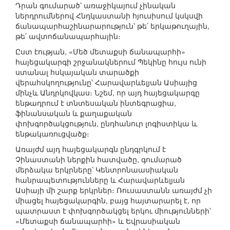
Դրան գումարած՝ առաջիկայում չինական
ներդրումներով Հնդկաստանի հյուսիսում կսկսվի
ճանապարհաշինարարություն՝ թե՛ երկաթուղային,
թե՛ ավտոճանապարհային։
Ըստ էության, «Մեծ մետաքսի ճանապարհի»
հայեցակարգի շրջանակներում Պեկինը հույս ունի
ստանալ հսկայական տարածքի
վերահսկողությունը՝ Հարավարևելյան Ասիայից
մինչև Անդրկովկաս։ Նշեմ, որ այդ հայեցակարգը
ենթադրում է տնտեսական ինտեգրացիա,
ֆինանսական և քաղաքական
փոխգործակցություն, ընդհանուր լոգիստիկա և
ենթակառուցվածք։
Առայժմ այդ հայեցակարգն ընդգրկում է
Չինաստանի ներքին հատվածը, գումարած
մերձակա երկրները՝ Կենտրոնաասիական
հանրապետությունները և Հարավարևելյան
Ասիայի մի շարք երկրներ։ Ռուսաստանն առայժմ չի
միացել հայեցակարգին, բայց հայտարարել է, որ
պատրաստ է փոխգործակցել երկու միությունների՝
«Մետաքսի ճանապարհի» և Եվրասիական