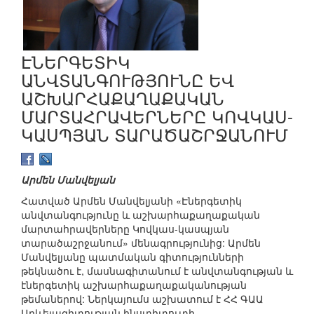
ԷՆԵՐԳԵՏԻԿ
ԱՆՎՏԱՆԳՈՒԹՅՈՒՆԸ ԵՎ
ԱՇԽԱՐՀԱՔԱՂԱՔԱԿԱՆ
ՄԱՐՏԱՀՐԱՎԵՐՆԵՐԸ ԿՈՎԿԱՍ-
ԿԱՍՊՅԱՆ ՏԱՐԱԾԱՇՐՋԱՆՈՒՄ
Արմեն Մանվելյան
Հատված Արմեն Մանվելյանի «Էներգետիկ
անվտանգությունը և աշխարհաքաղաքական
մարտահրավերները Կովկաս-կասպյան
տարածաշրջանում» մենագրությունից: Արմեն
Մանվելյանը պատմական գիտությունների
թեկնածու է, մասնագիտանում է անվտանգության և
էներգետիկ աշխարհաքաղաքականության
թեմաներով: Ներկայումս աշխատում է ՀՀ ԳԱԱ
Արևելագիտության ինստիտուտի