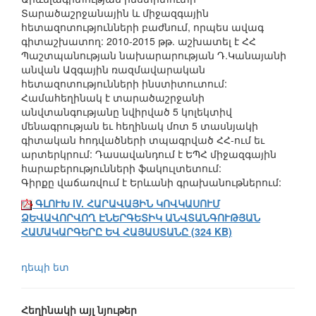
Տարածաշրջանային և միջազգային
հետազոտությունների բաժնում, որպես ավագ
գիտաշխատող: 2010-2015 թթ. աշխատել է ՀՀ
Պաշտպանության նախարարության Դ.Կանայանի
անվան Ազգային ռազմավարական
հետազոտությունների ինստիտուտում:
Համահեղինակ է տարածաշրջանի
անվտանգությանը նվիրված 5 կոլեկտիվ
մենագրության եւ հեղինակ մոտ 5 տասնյակի
գիտական հոդվածների տպագրված ՀՀ-ում եւ
արտերկրում: Դասավանդում է ԵՊՀ միջազգային
հարաբերությունների ֆակուլտետում:
Գիրքը վաճառվում է Երևանի գրախանութներում:
ԳԼՈՒԽ IV. ՀԱՐԱՎԱՅԻՆ ԿՈՎԿԱՍՈՒՄ
ՁԵՎԱՎՈՐՎՈՂ ԷՆԵՐԳԵՏԻԿ ԱՆՎՏԱՆԳՈՒԹՅԱՆ
ՀԱՄԱԿԱՐԳԵՐԸ ԵՎ ՀԱՅԱՍՏԱՆԸ (324 KB)
դեպի ետ
Հեղինակի այլ նյութեր