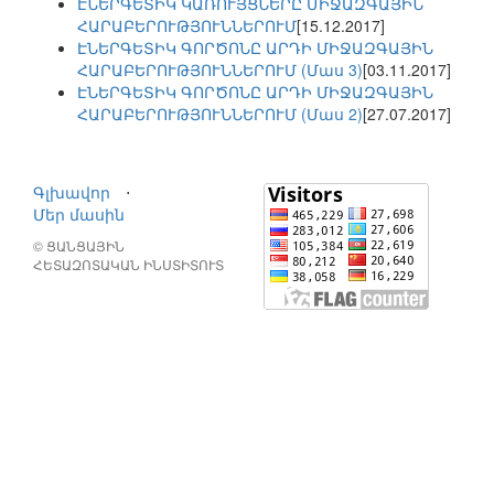
ԷՆԵՐԳԵՏԻԿ ԿԱՌՈՒՅՑՆԵՐԸ ՄԻՋԱԶԳԱՅԻՆ
ՀԱՐԱԲԵՐՈՒԹՅՈՒՆՆԵՐՈՒՄ
[15.12.2017]
ԷՆԵՐԳԵՏԻԿ ԳՈՐԾՈՆԸ ԱՐԴԻ ՄԻՋԱԶԳԱՅԻՆ
ՀԱՐԱԲԵՐՈՒԹՅՈՒՆՆԵՐՈՒՄ (Մաս 3)
[03.11.2017]
ԷՆԵՐԳԵՏԻԿ ԳՈՐԾՈՆԸ ԱՐԴԻ ՄԻՋԱԶԳԱՅԻՆ
ՀԱՐԱԲԵՐՈՒԹՅՈՒՆՆԵՐՈՒՄ (Մաս 2)
[27.07.2017]
Գլխավոր
⋅
Մեր մասին
© ՑԱՆՑԱՅԻՆ
ՀԵՏԱԶՈՏԱԿԱՆ ԻՆՍՏԻՏՈՒՏ