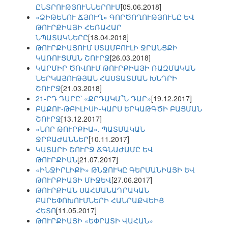
ԸՆՏՐՈՒԹՅՈՒՆՆԵՐՈՒՄ
[05.06.2018]
«ՁԻԹԵՆՈՒ ՃՅՈՒՂ» ԳՈՐԾՈՂՈՒԹՅՈՒՆԸ ԵՎ
ԹՈՒՐՔԻԱՅԻ ՀԵՌԱՀԱՐ
ՆՊԱՏԱԿՆԵՐԸ
[18.04.2018]
ԹՈՒՐՔԻԱՅՈՒՄ ՍՏԱՄԲՈՒԼԻ ՋՐԱՆՑՔԻ
ԿԱՌՈՒՑՄԱՆ ՇՈՒՐՋ
[26.03.2018]
ԿԱՐՄԻՐ ԾՈՎՈՒՄ ԹՈՒՐՔԻԱՅԻ ՌԱԶՄԱԿԱՆ
ՆԵՐԿԱՅՈՒԹՅԱՆ ՀԱՍՏԱՏՄԱՆ ԽՆԴՐԻ
ՇՈՒՐՋ
[21.03.2018]
21-ՐԴ ԴԱՐԸ՝ «ՔՐԴԱԿԱ՞Ն ԴԱՐ»
[19.12.2017]
ԲԱՔՈՒ-ԹԲԻԼԻՍԻ-ԿԱՐՍ ԵՐԿԱԹԳԾԻ ԲԱՑՄԱՆ
ՇՈՒՐՋ
[13.12.2017]
«ՆՈՐ ԹՈՒՐՔԻԱ». ՊԱՏՄԱԿԱՆ
ՋՐԲԱԺԱՆՆԵՐ
[10.11.2017]
ԿԱՏԱՐԻ ՇՈՒՐՋ ՃԳՆԱԺԱՄԸ ԵՎ
ԹՈՒՐՔԻԱՆ
[21.07.2017]
«ԻՆՋԻՐԼԻՔԻ» ԹՆՋՈՒԿԸ ԳԵՐՄԱՆԻԱՅԻ ԵՎ
ԹՈՒՐՔԻԱՅԻ ՄԻՋԵՎ
[27.06.2017]
ԹՈՒՐՔԻԱՆ ՍԱՀՄԱՆԱԴՐԱԿԱՆ
ԲԱՐԵՓՈԽՈՒՄՆԵՐԻ ՀԱՆՐԱՔՎԵԻՑ
ՀԵՏՈ
[11.05.2017]
ԹՈՒՐՔԻԱՅԻ «ԵՓՐԱՏԻ ՎԱՀԱՆ»