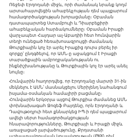
Ռեջեփ Էրդողանի միջև, որի ժամանակ նրանք կողմ
արտահայտվեցին ահաբեկչության դեմ պայքարում
համագործակցության խորացմանը։ Օբաման
դատապարտեց Ստամբուլի և Դիարբեքիրի
ահաբեկչական հարձակումները։ Օբաման Իրաքի
վարչապետ Հայդար ալ-Աբադիի հետ հունվարին
տեղի ունեցած հեռախոսազրույցի ժամանակ
Թուրքիային կոչ էր արել Իրաքից դուրս բերել իր
զորքը՝ ընդգծելով, որ ԱՄՆ-ը աջակցում է Իրաքի
տարածքային ամբողջականությանն ու
ինքնիշխանությանը և Թուրքիային կոչ էր արել անել
նույնը։
Հունվարին հաղորդվեց, որ Էրդողանը մարտի 31-ին
մեկնելու է ԱՄՆ՝ մասնակցելու Մերիլենդ նահանգում
իսլամա-օսմանյան համալիրի բացմանը։
Հունվարին երկօրյա այցով Թուրքիա ժամանեց ԱՄՆ
փոխնախագահ Ջոզեֆ Բայդենը, որն Էրդողանի և
Դավութօղլուի հետ քննարկեց ԻՊ-ի դեմ պայքարում
ավելի սերտ համագործակցության
հնարավորությունները, Թուրքիայի և Իրաքի միջև
առաջացած լարվածությունը, Քրդստանի
աշխատավորական կուսակցության (
PKK
) դեմ