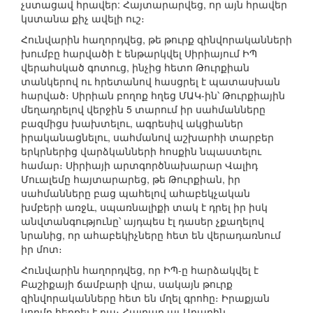
չստացավ հրավեր: Հայտարարվեց, որ այն հրավեր
կստանա քիչ ավելի ուշ։
Հունվարին հաղորդվեց, թե թուրք զինվորականների
խումբը հարվածի է ենթարկվել Սիրիայում ԻՊ
վերահսկած գոտուց, ինչից հետո Թուրքիան
տանկերով ու հրետանով հասցրել է պատասխան
հարված։ Սիրիան բողոք հղեց ՄԱԿ-ին՝ Թուրքիային
մեղադրելով վերջին 5 տարում իր սահմանները
բազմիցս խախտելու, ագրեսիվ ակցիաներ
իրականացնելու, սահմանով աշխարհի տարբեր
երկրներից վարձկանների հոսքին նպաստելու
համար։ Սիրիայի արտգործնախարար Վալիդ
Մուալեմը հայտարարեց, թե Թուրքիան, իր
սահմանները բաց պահելով ահաբեկչական
խմբերի առջև, սպառնալիքի տակ է դրել իր իսկ
անվտանգությունը՝ այդպես էլ դասեր չքաղելով
նրանից, որ ահաբեկիչները հետ են վերադառնում
իր մոտ։
Հունվարին հաղորդվեց, որ ԻՊ-ը հարձակվել է
Բաշիքայի ճամբարի վրա, սակայն թուրք
զինվորականները հետ են մղել գրոհը։ Իրաքյան
կողմը հերքել է դա։ Հայդար ալ-Աբադին