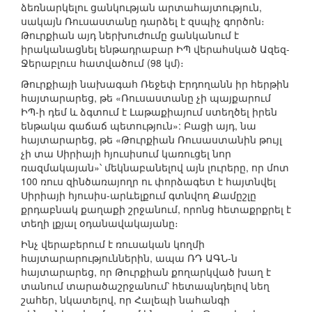
ձեռնարկելու ցանկության արտահայտություն,
սակայն Ռուսաստանը դարձել է զսպիչ գործոն։
Թուրքիան այդ ներխուժումը ցանկանում է
իրականացնել ենթադրաբար ԻՊ վերահսկած Ազեզ-
Ջերաբլուս հատվածում (98 կմ)։
Թուրքիայի նախագահ Ռեջեփ Էրդողանն իր հերթին
հայտարարեց, թե «Ռուսաստանը չի պայքարում
ԻՊ-ի դեմ և ձգտում է Լաթաքիայում ստեղծել իրեն
ենթակա գաճաճ պետություն»: Բացի այդ, նա
հայտարարեց, թե «Թուրքիան Ռուսաստանին թույլ
չի տա Սիրիայի հյուսիսում կառուցել նոր
ռազմակայան»՝ մեկնաբանելով այն լուրերը, որ մոտ
100 ռուս զինծառայողր ու փորձագետ է հայտնվել
Սիրիայի հյուսիս-արևելքում գտնվող Քամըշլը
քրդաբնակ քաղաքի շրջանում, որոնց հետաքրքրել է
տեղի լքյալ օդանավակայանը։
Ինչ վերաբերում է ռուսական կողմի
հայտարարություններին, ապա ՌԴ ԱԳՆ-ն
հայտարարեց, որ Թուրքիան քողարկված խաղ է
տանում տարածաշրջանում՝ հետապնդելով նեղ
շահեր, նկատելով, որ Հալեպի նահանգի