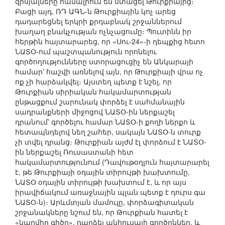
զինյալները համալրում են ստացել Թուրքիայից։
Բացի այդ, ՌԴ ԱԳՆ-ն Թուրքիային կոչ արեց
դադարեցնել երկրի քրդաբնակ շրջաններում
խաղաղ բնակչության ոչնչացումը։ Պուտինն իր
հերթին հայտարարեց, որ «Սու-24»-ի դեպքից հետո
ՆԱՏՕ-ում պաշտպանություն որոնելու
գործողությունները ստորացուցիչ են Անկարայի
համար՝ հաշվի առնելով այն, որ Թուրքիայի վրա ոչ
ոք չի հարձակվել։ Այստեղ պետք է նշել, որ
Թուրքիան սիրիական հակամարտության
ընթացքում շարունակ փորձել է սահմանային
սադրանքների միջոցով ՆԱՏՕ-ին ներքաշել
դրանում՝ գործելու համար ՆԱՏՕ-ի քողի ներքո և
հետապնդելով նեղ շահեր, սակայն ՆԱՏՕ-ն տուրք
չի տվել դրանց։ Թուրքիան այժմ էլ փորձում է ՆԱՏՕ-
ին ներքաշել Ռուսաստանի հետ
հակամարտությունում (Դավութօղլուն հայտարարել
է, թե Թուրքիայի օդային տիրույթի խախտումը,
ՆԱՏՕ օդային տիրույթի խախտում է, և որ այս
իրավիճակում առաջնային պլան պետք է դուրս գա
ՆԱՏՕ-ն)։ Արևմտյան մամուլը, փորձագիտական
շրջանակները նշում են, որ Թուրքիան հատել է
«կարմիր գիծը», դարձել անհուսալի գործընկեր, և