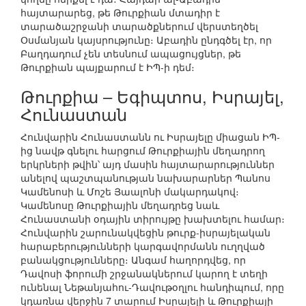
հայտարարեց, թե Թուրքիան մտադիր է
տարածաշրջանի տարածքներում վերստեղծել
Օսմանյան կայսրությունը։ Աբադին ընդգծել էր, որ
Բաղդադում չեն տեսնում ապացույցներ, թե
Թուրքիան պայքարում է ԻՊ-ի դեմ։
Թուրքիա – Եգիպտոս, Իսրայել,
Հունաստան
Հունվարին Հունաստանն ու Իսրայելը միացան ԻՊ-
ից նավթ գնելու հարցում Թուրքիային մեղադրող
երկրների թվին՝ այդ մասին հայտարարություններ
անելով պաշտպանության նախարարներ Պանոս
Կամենոսի և Մոշե Յաալոնի մակարդակով։
Կամենոսը Թուրքիային մեղադրեց նաև
Հունաստանի օդային տիրույթը խախտելու համար։
Հունվարին շարունակվեցին թուրք-իսրայելական
հարաբերությունների կարգավորմանն ուղղված
բանակցությունները։ Անգամ հաղորդվեց, որ
Դավոսի ֆորումի շրջանակներում կարող է տեղի
ունենալ Նեթանյահու-Դավութօղլու հանդիպում, որը
կդառնա վերջին 7 տարում Իսրայելի և Թուրքիայի