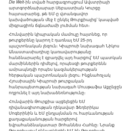
Die Welt
-ին տված հարցազրույցում Ավստրիայի
արտգործնախարար Սեբաստիան Կուրցը
հայտարարեց, թե ԵՄ-ը վտանգավոր
կախվածության մեջ է ընկել Թուրքիայից՝ կապված
միգրացիոն ճգնաժամի լուծման հետ։
Հունվարին կիպրական մամուլը հայտնեց, որ
թուրքերենը կարող է դառնալ ԵՄ 25-րդ
պաշտոնական լեզուն։ Կիպրոսի նախագահ Նիկոս
Անաստասիադիսը կառավարությանը
հանձնարարել է զբաղվել այդ հարցով՝ ԵՄ պատկան
մարմիններին դիմելով, որպեսզի թուրքերենն
ամրապնդվի որպես կազմակերպության
հերթական պաշտոնական լեզու։ Ինքնահռչակ
Հյուսիսային Կիպրոսի թուրքական
հանրապետության նախագահ Մուսթաֆա Աքընջըն
ողջունել է այդ նախաձեռնությունը։
Հունվարին Թուրքիա այցելեցին ԵՄ
դիվանագիտության ղեկավար Ֆեդերիկա
Մոգերինին և ԵՄ ընդլայնման ու հարևանության
քաղաքականության հարցերով
եվրահանձնակատար Յոհաննես Հահնը։ Նրանք
Թուրքիայում քննարկեցին ԵՄ-ին Թուրքիայի