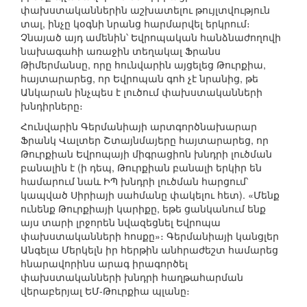
փախստականներին աշխատելու թույլտվություն
տալ, ինչը կօգնի նրանց հարմարվել երկրում։
Չնայած այդ ամենին՝ Եվրոպական հանձնաժողովի
նախագահի առաջին տեղակալ Ֆրանս
Թիմերմանսը, որը հունվարին այցելեց Թուրքիա,
հայտարարեց, որ Եվրոպան գոհ չէ նրանից, թե
Անկարան ինչպես է լուծում փախստականների
խնդիրները։
Հունվարին Գերմանիայի արտգործնախարար
Ֆրանկ Վալտեր Շտայնմայերը հայտարարեց, որ
Թուրքիան Եվրոպայի միգրացիոն խնդրի լուծման
բանալին է (ի դեպ, Թուրքիան բանալի երկիր են
համարում նաև ԻՊ խնդրի լուծման հարցում՝
կապված Սիրիայի սահմանը փակելու հետ). «Մենք
ունենք Թուրքիայի կարիքը, եթե ցանկանում ենք
այս տարի լրջորեն նվազեցնել Եվրոպա
փախստականների հոսքը»։ Գերմանիայի կանցլեր
Անգելա Մերկելն իր հերթին անհրաժեշտ համարեց
հնարավորինս արագ իրագործել
փախստականների խնդրի հաղթահարման
վերաբերյալ ԵՄ-Թուրքիա պլանը։