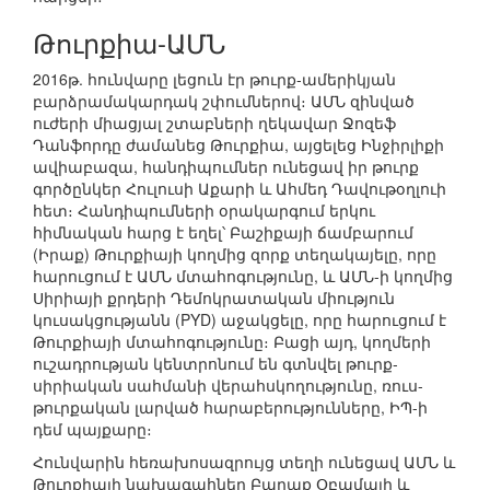
Թուրքիա-ԱՄՆ
2016թ. հունվարը լեցուն էր թուրք-ամերիկյան
բարձրամակարդակ շփումներով։ ԱՄՆ զինված
ուժերի միացյալ շտաբների ղեկավար Ջոզեֆ
Դանֆորդը ժամանեց Թուրքիա, այցելեց Ինջիրլիքի
ավիաբազա, հանդիպումներ ունեցավ իր թուրք
գործընկեր Հուլուսի Աքարի և Ահմեդ Դավութօղլուի
հետ։ Հանդիպումների օրակարգում երկու
հիմնական հարց է եղել՝ Բաշիքայի ճամբարում
(Իրաք) Թուրքիայի կողմից զորք տեղակայելը, որը
հարուցում է ԱՄՆ մտահոգությունը, և ԱՄՆ-ի կողմից
Սիրիայի քրդերի Դեմոկրատական միություն
կուսակցությանն (PYD) աջակցելը, որը հարուցում է
Թուրքիայի մտահոգությունը։ Բացի այդ, կողմերի
ուշադրության կենտրոնում են գտնվել թուրք-
սիրիական սահմանի վերահսկողությունը, ռուս-
թուրքական լարված հարաբերությունները, ԻՊ-ի
դեմ պայքարը։
Հունվարին հեռախոսազրույց տեղի ունեցավ ԱՄՆ և
Թուրքիայի նախագահներ Բարաք Օբամայի և