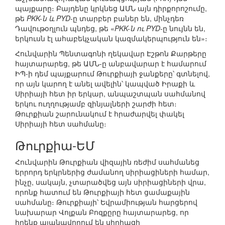
պայքարը։ Բայդենը կրկնեց ԱՄՆ այն դիրքորոշումը,
թե
PKK-ն և PYD
-ը տարբեր բաներ են, մինչդեռ
Դավութօղլուն պնդեց, թե «
PKK-ն ու PYD
-ը նույնն են,
երկուսն էլ ահաբեկչական կազմակերպություն են»։
Հունվարին Պենտագոնի ղեկավար Էշթոն Քարթերը
հայտարարեց, թե ԱՄՆ-ը անբավարար է համարում
ԻՊ-ի դեմ պայքարում Թուրքիայի ջանքերը՝ գտնելով,
որ այն կարող է անել ավելին՝ կապված Իրաքի և
Սիրիայի հետ իր երկար, անպաշտպան սահմանով
երկու ուղղությամբ զինյալների շարժի հետ։
Թուրքիան շարունակում է հրաժարվել փակել
Սիրիայի հետ սահմանը։
Թուրքիա-ԵՄ
Հունվարին Թուրքիան վիզային ռեժիմ սահմանեց
երրորդ երկրներից ժամանող սիրիացիների համար,
ինչը, սակայն, չտարածվեց այն սիրիացիների վրա,
որոնք հատում են Թուրքիայի հետ ցամաքային
սահմանը։ Թուրքիայի՝ Եվրամիության հարցերով
նախարար Վոլքան Բոզքըրը հայտարարեց, որ
իրենք պլանավորում են սիրիացի