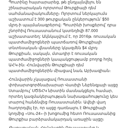
Պուտինը հայտարարեց, թե ընդլայնվելու են
շինարարական ոլորտում Թուրքիայի դեմ
սահմանափակումները։ Ոլորտում ներկայումս
աշխատում է 300 թուրքական ընկերություն՝ $50
մլրդ-ի պայմանագրերով։ Պուտինի խոսքերով՝ դրա
շնորհիվ Ռուսաստանում կստեղծվի 87.000
աշխատատեղ: Ակնկալվում է, որ 2016թ. ռուսական
պատժամիջոցների պատճառով Թուրքիայի
տնտեսական վնասները կկազմեն $4 մլրդ։
Թուրքիան, սակայն, մտադիր է ռուսական
պատժամիջոցների կապակցությամբ բողոք հղել
ԱՀԿ-ին։ Հունվարին Թուրքիայի դեմ
պատժամիջոցներին միացավ նաև Աբխազիան։
Հունվարին չկայացավ Ռուսաստանի
փոխարտգործնախարար Վասիլի Նեբենզյայի այցը
Ստամբուլ՝ ՍԾՏՀԿ նիստին մասնակցելու համար,
որտեղ կազմակերպության նախագահությունը կես
տարով հանձնվեց Ռուսաստանին։ Ավելի վաղ
հաղորդվել էր, որ այցը դառնալու է Թուրքիայի
կողմից «Սու-24»-ի խոցումից հետո Ռուսաստանից
Թուրքիա բարձրամակարդակ առաջին այցը։
Քաղաքական.
Հունվարին Ռուսաստանը և