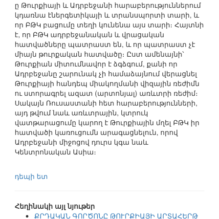
ը Թուրքիայի և Ադրբեջանի հարաբերություններում
կդառնա էներգետիկայի և տրանսպորտի տարի, և
որ ԲԹԿ բացումը տեղի կունենա այս տարի։ Հայտնի
է, որ ԲԹԿ ադրբեջանական և վրացական
հատվածները պատրաստ են, և որ պատրաստ չէ
միայն թուրքական հատվածը։ Ըստ ամենայնի՝
Թուրքիան միտումնավոր է ձգձգում, քանի որ
Ադրբեջանը շարունակ չի համաձայնում վերացնել
Թուրքիայի հանդեպ միակողմանի վիզային ռեժիմն
ու ստորագրել ազատ (արտոնյալ) առևտրի ռեժիմ։
Սակայն Ռուսաստանի հետ հարաբերությունների,
այդ թվում նաև առևտրային, կտրուկ
վատթարացումը կարող է Թուրքիային մղել ԲԹԿ իր
հատվածի կառուցումն արագացնելուն, որով
Ադրբեջանի միջոցով դուրս կգա նաև
Կենտրոնական Ասիա։
դեպի ետ
Հեղինակի այլ նյութեր
ՔՐԴԱԿԱՆ ԳՈՐԾՈՆԸ ԹՈՒՐՔԻԱՅԻ ԱՐՏԱՀԵՐԹ