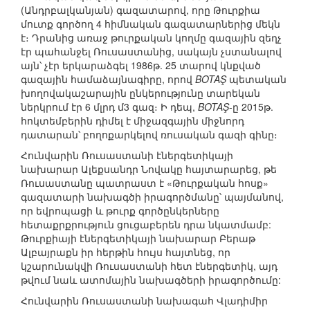
(Անդրբալկանյան) գազատարով, որը Թուրքիա
մուտք գործող 4 հիմնական գազատարներից մեկն
է։ Դրանից առաջ թուրքական կողմը գազային զեղչ
էր պահանջել Ռուսաստանից, սակայն չստանալով
այն՝ չէր երկարաձգել 1986թ. 25 տարով կնքված
գազային համաձայնագիրը, որով
BOTAŞ
պետական
խողովակաշարային ընկերությունը տարեկան
ներկրում էր 6 մլրդ մ3 գազ։ Ի դեպ,
BOTAŞ
-ը 2015թ.
հոկտեմբերին դիմել է միջազգային միջնորդ
դատարան՝ բողոքարկելով ռուսական գազի գինը։
Հունվարին Ռուսաստանի էներգետիկայի
նախարար Ալեքսանդր Նովակը հայտարարեց, թե
Ռուսաստանը պատրաստ է «Թուրքական հոսք»
գազատարի նախագծի իրագործմանը՝ պայմանով,
որ եվրոպացի և թուրք գործընկերները
հետաքրքրություն ցուցաբերեն դրա նկատմամբ:
Թուրքիայի էներգետիկայի նախարար Բերաթ
Ալբայրաքն իր հերթին հույս հայտնեց, որ
կշարունակվի Ռուսաստանի հետ էներգետիկ, այդ
թվում նաև ատոմային նախագծերի իրագործումը:
Հունվարին Ռուսաստանի նախագահ Վլադիմիր