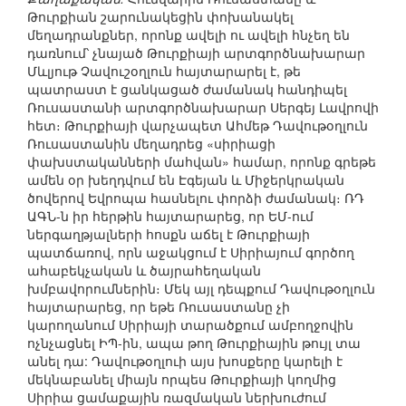
Թուրքիան շարունակեցին փոխանակել
մեղադրանքներ, որոնք ավելի ու ավելի հնչեղ են
դառնում՝ չնայած Թուրքիայի արտգործնախարար
Մևլյութ Չավուշօղլուն հայտարարել է, թե
պատրաստ է ցանկացած ժամանակ հանդիպել
Ռուսաստանի արտգործնախարար Սերգեյ Լավրովի
հետ։ Թուրքիայի վարչապետ Ահմեթ Դավութօղլուն
Ռուսաստանին մեղադրեց «սիրիացի
փախստականների մահվան» համար, որոնք գրեթե
ամեն օր խեղդվում են Էգեյան և Միջերկրական
ծովերով Եվրոպա հասնելու փորձի ժամանակ։ ՌԴ
ԱԳՆ-ն իր հերթին հայտարարեց, որ ԵՄ-ում
ներգաղթյալների հոսքն աճել է Թուրքիայի
պատճառով, որն աջակցում է Սիրիայում գործող
ահաբեկչական և ծայրահեղական
խմբավորումներին։ Մեկ այլ դեպքում Դավութօղլուն
հայտարարեց, որ եթե Ռուսաստանը չի
կարողանում Սիրիայի տարածքում ամբողջովին
ոչնչացնել ԻՊ-ին, ապա թող Թուրքիային թույլ տա
անել դա: Դավութօղլուի այս խոսքերը կարելի է
մեկնաբանել միայն որպես Թուրքիայի կողմից
Սիրիա ցամաքային ռազմական ներխուժում