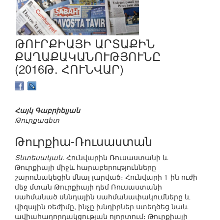
ԹՈՒՐՔԻԱՅԻ ԱՐՏԱՔԻՆ
ՔԱՂԱՔԱԿԱՆՈՒԹՅՈՒՆԸ
(2016Թ. ՀՈՒՆՎԱՐ)
Հայկ Գաբրիելյան
Թուրքագետ
Թուրքիա-Ռուսաստան
Տնտեսական
. Հունվարին Ռուսաստանի և
Թուրքիայի միջև հարաբերությունները
շարունակեցին մնալ լարված։ Հունվարի 1-ին ուժի
մեջ մտան Թուրքիայի դեմ Ռուսաստանի
սահմանած սննդային սահմանափակումները և
վիզային ռեժիմը, ինչը խնդիրներ ստեղծեց նաև
ավիահաղորդակցության ոլորտում։ Թուրքիայի