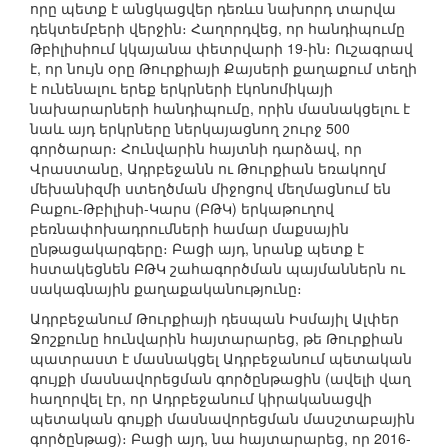
որը պետք է անցկացվեր դեռևս նախորդ տարվա
դեկտեմբերի վերջին։ Հաղորդվեց, որ հանդիպումը
Թբիլիսիում կկայանա փետրվարի 19-ին։ Ուշագրավ
է, որ նույն օրը Թուրքիայի Քայսերի քաղաքում տեղի
է ունենալու երեք երկրների էկոնոմիկայի
նախարարների հանդիպումը, որին մասնակցելու է
նաև այդ երկրները ներկայացնող շուրջ 500
գործարար։ Հունվարին հայտնի դարձավ, որ
Վրաստանը, Ադրբեջանն ու Թուրքիան եռակողմ
մեխանիզմի ստեղծման միջոցով մեղմացնում են
Բաքու-Թբիլիսի-Կարս (ԲԹԿ) երկաթուղով
բեռնափոխադրումների համար մաքսային
ընթացակարգերը։ Բացի այդ, նրանք պետք է
հստակեցնեն ԲԹԿ շահագործման պայմաններն ու
սակագնային քաղաքականությունը։
Ադրբեջանում Թուրքիայի դեսպան Իսմայիլ Ալփեր
Ջոշքունը հունվարին հայտարարեց, թե Թուրքիան
պատրաստ է մասնակցել Ադրբեջանում պետական
գույքի մասնավորեցման գործընթացին (ավելի վաղ
հաղորվել էր, որ Ադրբեջանում կիրականացվի
պետական գույքի մասնավորեցման մասշտաբային
գործընթաց)։ Բացի այդ, նա հայտարարեց, որ 2016-