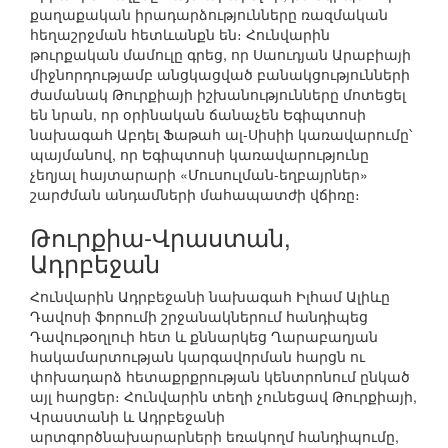
քաղաքական իրադարձությունները ռազմական
հեղաշրջման հետևանքն են։ Հունվարին
թուրքական մամուլը գրեց, որ Սաուդյան Արաբիայի
միջնորդությամբ անցկացված բանակցությունների
ժամանակ Թուրքիայի իշխանությունները մոտեցել
են նրան, որ օրինական ճանաչեն Եգիպտոսի
նախագահ Աբդել Ֆաթահ ալ-Սիսիի կառավարումը՝
պայմանով, որ Եգիպտոսի կառավարությունը
չեղյալ հայտարարի «Մուսուլման-եղբայրներ»
շարժման անդամների մահապատժի վճիռը։
Թուրքիա-Վրաստան,
Ադրբեջան
Հունվարին Ադրբեջանի նախագահ Իլհամ Ալիևը
Դավոսի ֆորումի շրջանակներում հանդիպեց
Դավութօղլուի հետ և քննարկեց Ղարաբաղյան
հակամարտության կարգավորման հարցն ու
փոխադարձ հետաքրքրության կենտրոնում ընկած
այլ հարցեր։ Հունվարին տեղի չունեցավ Թուրքիայի,
Վրաստանի և Ադրբեջանի
արտգործնախարարների եռակողմ հանդիպումը,