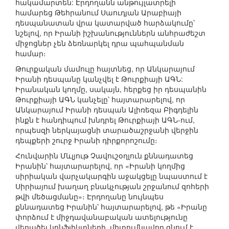
հակամարտեն: Էրդողանն անթույլատրելի
համարեց Թեհրանում Սաուդյան Արաբիայի
դեսպանատան վրա կատարված հարձակումը՝
նշելով, որ Իրանի իշխանություններն անհրաժեշտ
միջոցներ չեն ձեռնարկել դրա պահպանման
համար։
Թուրքական մամուլը հայտնեց, որ Անկարայում
Իրանի դեսպանը կանչվել է Թուրքիայի ԱԳՆ:
Իրանական կողմը, սակայն, հերքեց իր դեսպանին
Թուրքիայի ԱԳՆ կանչելը՝ հայտարարելով, որ
Անկարայում Իրանի դեսպան Ալիռեզա Բիգդելին
ինքն է հանդիպում խնդրել Թուրքիայի ԱԳՆ-ում,
որպեսզի ներկայացնի տարածաշրջանի վերջին
դեպքերի շուրջ Իրանի դիրքորոշումը։
Հունվարին Մևլյութ Չավուշօղլուն քննադատեց
Իրանին՝ հայտարարելով, որ «Իրանի կողմից
սիրիական վարչակարգին աջակցելը նպաստում է
Սիրիայում խաղաղ բնակչության շրջանում զոհերի
թվի մեծացմանը»։ Էրդողանը նույնպես
քննադատեց Իրանին՝ հայտարարելով, թե «Իրանը
փորձում է միջդավանաբական ատելությունը
վերածել կոնֆլիկտների, միտումնավոր գնում է