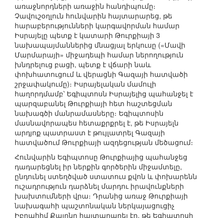
առաջնորդների առաջին հանդիպումը։
Չավուշօղլուն հունվարին հայտարարեց, թե
հարաբերությունների կարգավորման համար
Իսրայելը պետք է կատարի Թուրքիայի 3
նախապայմաններից մնացյալ երկուսը («Մավի
Մարմարայի» միջադեպի համար ներողություն
խնդրելուց բացի, պետք է վճարի նաև
փոխհատուցում և վերացնի Գազայի հատվածի
շրջափակումը)։ Իսրայելական մամուլի
հաղորդմամբ՝ Եգիպտոսն Իսրայելից պահանջել է
պարզաբանել Թուրքիայի հետ հաշտեցման
նախագծի մանրամասները։ Եգիպտոսին
մասնավորապես հետաքրքրել է, թե Իսրայելն
արդյոք պատրաստ է թույլատրել Գազայի
հատվածում Թուրքիայի ազդեցության մեծացում։
Հունվարին Եգիպտոսը Թուրքիայից պահանջեց
դադարեցնել իր ներքին գործերին միջամտելը,
ընդունել ստեղծված ստատուս քվոն և փոխարենն
ուշադրություն դարձնել մարդու իրավունքների
խախտումների վրա։ Դրանից առաջ Թուրքիայի
նախագահի պաշտոնական ներկայացուցիչ
Իբրահիմ Քալընը հայտարարել էր, թե Եգիպտոսի