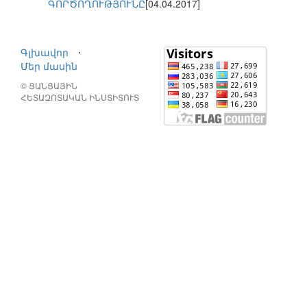
ԳՈՐԾՈՂՈՒԹՅՈՒՆԸ
[04.04.2017]
Գլխավոր
⋅
Մեր մասին
© ՑԱՆՑԱՅԻՆ
ՀԵՏԱԶՈՏԱԿԱՆ ԻՆՍՏԻՏՈՒՏ