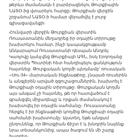
թերևս ժամանակն է բարձրացնելու Թուրքիային
ՆԱՏՕ-ից վտարելու հարցը։ Թուրքիան վերջին
շրջանում ՆԱՏՕ-ի համար վերածվել է լուրջ
գլխացավանքի։
Հունվարի վերջին Թուրքիան վերստին
Ռուսաստանին մեղադրեց իր օդային տիրույթը
խախտելու համար, ինչի կապակցությամբ
Անկարայում Ռուսաստանի դեսպան Անդրեյ
Կառլովը կանչվեց Թուրքիայի ԱԳՆ, իսկ Էրդողանը
վերստին Պուտինի հետ հանդիպելու ցանկություն
հայտնեց։ Թուրքական կողմի պնդմամբ՝ ռուսական
«Սու-34» մարտական ինքնաթիռը, չնայած ռուսերեն
և անգլերեն արված զգուշացումներին, խախտել է
Թուրքիայի օդային տիրույթը։ Թուրքական կողմն
այս անգամ չի հայտնել, թե որ հատվածում է
գրանցվել միջադեպը և որքան ժամանակով է
խախտվել իր օդային սահմանը։ Ռուսաստանը
հերքել է իր ինքնաթիռի կողմից Թուրքիայի օդային
սահմանի խախտումը։ Այստեղ, եթե անգամ
ընդունենք, որ Թուրքիան ճիշտ է և խնդրին նայենք
նրա տեսանկյունից, ապա ծագում են մի շարք
հարցեր։