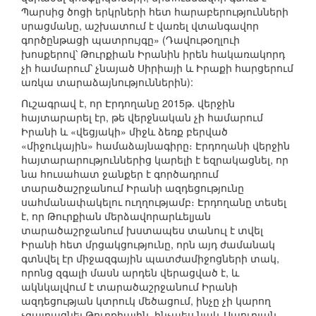
Պարսից ծոցի երկրների հետ հարաբերությունների
սրացմանը, աշխատում է վառել վտանգավոր
գործընթացի պատրույգը» (Դավութօղլուի
խոսքերով՝ Թուրքիան Իրանին իրեն հակառակորդ
չի համարում՝ չնայած Սիրիայի և Իրաքի հարցերում
առկա տարաձայնություններին):
Ուշագրավ է, որ Էրդողանը 2015թ. վերջին
հայտարարել էր, թե վերջնական չի համարում
Իրանի և «վեցյակի» միջև ձեռք բերված
«միջուկային» համաձայնագիրը։ Էրդողանի վերջին
հայտարարություններից կարելի է եզրակացնել, որ
նա հուսահատ ջանքեր է գործադրում
տարածաշրջանում Իրանի ազդեցությունը
սահմանափակելու ուղղությամբ։ Էրդողանը տեսել
է, որ Թուրքիան մերձավորարևելյան
տարածաշրջանում խստապես տանուլ է տվել
Իրանի հետ մրցակցությունը, որն այդ ժամանակ
գտնվել էր միջազգային պատժամիջոցների տակ,
որոնց զգալի մասն արդեն վերացված է, և
ակնկալվում է տարածաշրջանում Իրանի
ազդեցության կտրուկ մեծացում, ինչը չի կարող
չզայրացնել Թուրքիային, ինչպես նաև Սաուդյան