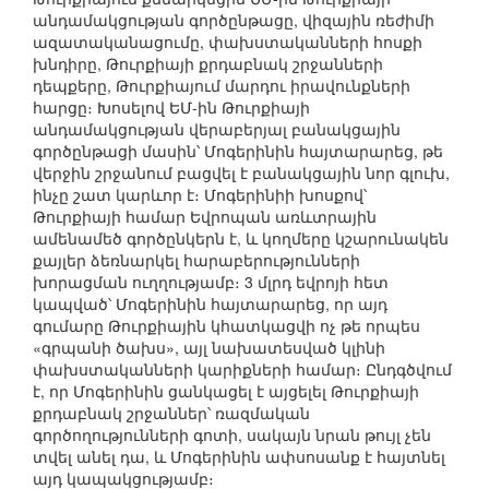
անդամակցության գործընթացը, վիզային ռեժիմի
ազատականացումը, փախստականների հոսքի
խնդիրը, Թուրքիայի քրդաբնակ շրջանների
դեպքերը, Թուրքիայում մարդու իրավունքների
հարցը։ Խոսելով ԵՄ-ին Թուրքիայի
անդամակցության վերաբերյալ բանակցային
գործընթացի մասին՝ Մոգերինին հայտարարեց, թե
վերջին շրջանում բացվել է բանակցային նոր գլուխ,
ինչը շատ կարևոր է։ Մոգերինիի խոսքով՝
Թուրքիայի համար Եվրոպան առևտրային
ամենամեծ գործընկերն է, և կողմերը կշարունակեն
քայլեր ձեռնարկել հարաբերությունների
խորացման ուղղությամբ։ 3 մլրդ եվրոյի հետ
կապված՝ Մոգերինին հայտարարեց, որ այդ
գումարը Թուրքիային կհատկացվի ոչ թե որպես
«գրպանի ծախս», այլ նախատեսված կլինի
փախստականների կարիքների համար։ Ընդգծվում
է, որ Մոգերինին ցանկացել է այցելել Թուրքիայի
քրդաբնակ շրջաններ՝ ռազմական
գործողությունների գոտի, սակայն նրան թույլ չեն
տվել անել դա, և Մոգերինին ափսոսանք է հայտնել
այդ կապակցությամբ։