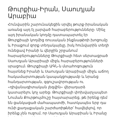
Թուրքիա-Իրան, Սաուդյան
Արաբիա
Հունվարին շարունակեցին սրվել թուրք-իրանական
առանց այդ էլ լարված հարաբերությունները։ Մինչ
այդ իրանական կողմը դատապարտել էր
Թուրքիայի կողմից ռուսական ինքնաթիռի խոցումը
և Իրաքում զորք տեղակայելը, իսկ հունվարին տեղի
ունեցավ Իրանի և վերջին շրջանում
հարաբերությունները Թուրքիայի հետ սերտացրած
Սաուդյան Արաբիայի միջև հարաբերությունների
սրացում։ Թուրքիայի ԱԳՆ-ն մտահոգություն
հայտնեց Իրանի և Սաուդյան Արաբիայի միջև աճող
հակամարտության կապակցությամբ և նրանց
հանդարտության, զգուշավորության ու
«դիվանագիտական լեզվին» վերադարձ
կատարելու կոչ արեց։ Թուրքիայի փոխվարչապետ
Նուման Քուրթուլմուշը հայտարարեց, թե իրենք դեմ
են ցանկացած մահապատժի, հատկապես երբ դա
ունի քաղաքական շարժառիթներ՝ հավելելով, որ
իրենք չեն ուզում, որ Սաուդյան Արաբիան և Իրանը