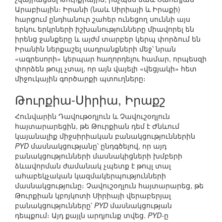
Արաբիային։ Իրանի (նաև Սիրիայի և Իրաքի)
հարցում ընդհանուր շահեր ունեցող սուննի այս
երկու երկրների իշխանությունները միավորել են
իրենց ջանքերը և այժմ տարբեր կերպ փորձում են
Իրանին ներքաշել սադրանքների մեջ՝ նրան
«ագրեսորի» կերպար հաղորդելու համար, որպեսզի
փորձեն թույլ չտալ, որ այն վայելի «վեցյակի» հետ
միջուկային գործարքի պտուղները։
Թուրքիա-Սիրիա, Իրաքշ
Հունվարին Դավութօղլուն և Չավուշօղլուն
հայտարարեցին, թե Թուրքիան դեմ է Ժնևում
կայանալիք միջսիրիական բանակցություններին
PYD
մասնակցությանը՝ ընդգծելով, որ այդ
բանակցությունների մասնակիցների խմբերի
ձևավորման ժամանակ չպետք է թույլ տալ
ահաբեկչական կազմակերպությունների
մասնակցությունը։ Չավուշօղլուն հայտարարեց, թե
Թուրքիան կբոյկոտի Սիրիայի վերաբերյալ
բանակցությունները՝
PYD
մասնակցության
դեպքում։ Այդ քայլն արդյունք տվեց.
PYD
-ը