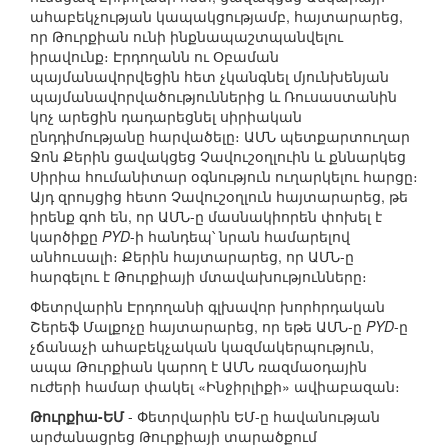
ահաբեկչության կապակցությամբ, հայտարարեց,
որ Թուրքիան ունի ինքնապաշտպանվելու
իրավունք։ Էրդողանն ու Օբաման
պայմանավորվեցին հետ չկանգնել մյունխենյան
պայմանավորվածություններից և Ռուսաստանին
կոչ արեցին դադարեցնել սիրիական
ընդդիմությանը հարվածելը։ ԱՄՆ պետքարտուղար
Ջոն Քերին ցավակցեց Չավուշօղլուին և քննարկեց
Սիրիա հումանիտար օգնություն ուղարկելու հարցը։
Այդ զրույցից հետո Չավուշօղլուն հայտարարեց, թե
իրենք գոհ են, որ ԱՄՆ-ը մասնակիորեն փոխել է
կարծիքը
PYD
-ի հանդեպ՝ նրան համարելով
անհուսալի։ Քերին հայտարարեց, որ ԱՄՆ-ը
հարգելու է Թուրքիայի մտավախությունները։
Փետրվարին Էրդողանի գլխավոր խորհրդական
Շերեֆ Մալքոչը հայտարարեց, որ եթե ԱՄՆ-ը
PYD
-ը
չճանաչի ահաբեկչական կազմակերպություն,
ապա Թուրքիան կարող է ԱՄՆ ռազմաօդային
ուժերի համար փակել «Ինջիրլիքի» ավիաբազան։
Թուրքիա-ԵՄ
- Փետրվարին ԵՄ-ը հավանության
արժանացրեց Թուրքիայի տարածքում