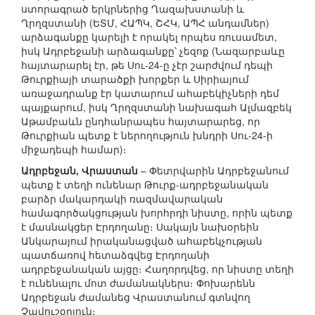
ստորագրած երկրներից Ղազախստանի և
Ղրղզստանի (ԵՏՄ, ՀԱՊԿ, ՇՀԿ, ԱՊՀ անդամներ)
արձագանքը կարելի է որակել որպես ռուսամետ,
իսկ Ադրբեջանի արձագանքը՝ չեզոք (Նազարբաևը
հայտարարել էր, թե Սու-24-ը չէր շարժվում դեպի
Թուրքիայի տարածքի խորքեր և Սիրիայում
առաջադրանք էր կատարում ահաբեկիչների դեմ
պայքարում, իսկ Ղրղզստանի նախագահ Ալմազբեկ
Աթամբաևն ընդհանրապես հայտարարեց, որ
Թուրքիան պետք է ներողություն խնդրի Սու-24-ի
միջադեպի համար)։
Ադրբեջան, Վրաստան
– Փետրվարին Ադրբեջանում
պետք է տեղի ունենար Թուրք-ադրբեջանական
բարձր մակարդակի ռազմավարական
համագործակցության խորհրդի նիստը, որին պետք
է մասնակցեր Էրդողանը։ Սակայն նախօրեին
Անկարայում իրականացված ահաբեկչության
պատճառով հետաձգվեց Էրդողանի
ադրբեջանական այցը։ Հաղորդվեց, որ նիստը տեղի
է ունենալու մոտ ժամանակներս։ Փոխարենն
Ադրբեջան ժամանեց Վրաստանում գտնվող
Չավուշօղլուն։