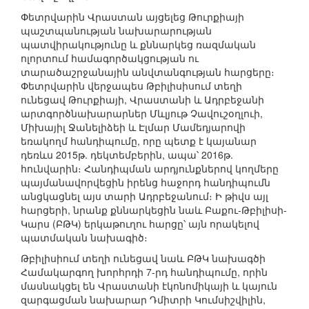
Փետրվարին Վրաստան այցելեց Թուրքիայի
պաշտպանության նախարարության
պատվիրակությունը և քննարկեց ռազմական
ոլորտում համագործակցության ու
տարածաշրջանային անվտանգության հարցերը։
Փետրվարին վերջապես Թբիլիսիսում տեղի
ունեցավ Թուրքիայի, Վրաստանի և Ադրբեջանի
արտգործնախարարներ Մևլյութ Չավուշօղլուի,
Միխայիլ Ջանելիձեի և Էլմար Մամեդյարովի
եռակողմ հանդիպումը, որը պետք է կայանար
դեռևս 2015թ. դեկտեմբերին, ապա՝ 2016թ.
հունվարին։ Հանդիպման արդյունքներով կողմերը
պայմանավորվեցին իրենց հաջորդ հանդիպումն
անցկացնել այս տարի Ադրբեջանում։ Ի թիվս այլ
հարցերի, նրանք քննարկեցին նաև Բաքու-Թբիլիսի-
Կարս (ԲԹԿ) երկաթուղու հարցը՝ այն որակելով
պատմական նախագիծ։
Թբիլիսիում տեղի ունեցավ նաև ԲԹԿ նախագծի
Համակարգող խորհրդի 7-րդ հանդիպումը, որին
մասնակցել են Վրաստանի էկոնոմիկայի և կայուն
զարգացման նախարար Դմիտրի Կումսիշվիլին,