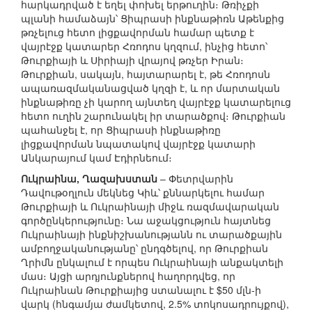
հարկադրված է եղել փոխել երթուղին։ Թռիչքի
պլանի համաձայն՝ Ցիպրասի ինքնաթիռն Աթենքից
թռչելուց հետո լիցքավորման համար պետք է
վայրէջք կատարեր Հռոդոս կղզում, ինչից հետո՝
Թուրքիայի և Սիրիայի վրայով թռչեր Իրան։
Թուրքիան, սակայն, հայտարարել է, թե Հռոդոսն
ապառազմականացված կղզի է, և որ մարտական
ինքնաթիռը չի կարող այնտեղ վայրէջք կատարելուց
հետո ուղին շարունակել իր տարածքով։ Թուրքիան
պահանջել է, որ Ցիպրասի ինքնաթիռը
լիցքավորման նպատակով վայրէջք կատարի
Անկարայում կամ Էդիրնեում։
Ուկրաինա, Ղազախստան
– Փետրվարին
Դավութօղլուն մեկնեց Կիև՝ քննարկելու համար
Թուրքիայի և Ուկրաինայի միջև ռազմավարական
գործընկերությունը։ Նա աջակցություն հայտնեց
Ուկրաինայի ինքնիշխանությանն ու տարածքային
ամբողջականությանը՝ ընդգծելով, որ Թուրքիան
Ղրիմն ընկալում է որպես Ուկրաինայի անքակտելի
մաս։ Այցի արդյունքներով հաղորդվեց, որ
Ուկրաինան Թուրքիայից ստանալու է $50 մլն-ի
վարկ (հնգամյա ժամկետով, 2.5% տոկոսադրույքով),