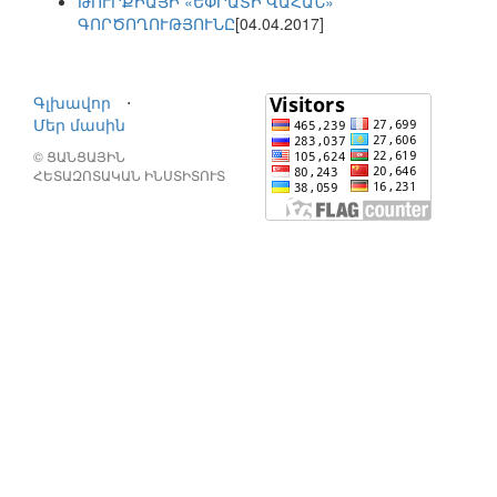
ԹՈՒՐՔԻԱՅԻ «ԵՓՐԱՏԻ ՎԱՀԱՆ»
ԳՈՐԾՈՂՈՒԹՅՈՒՆԸ
[04.04.2017]
Գլխավոր
⋅
Մեր մասին
© ՑԱՆՑԱՅԻՆ
ՀԵՏԱԶՈՏԱԿԱՆ ԻՆՍՏԻՏՈՒՏ