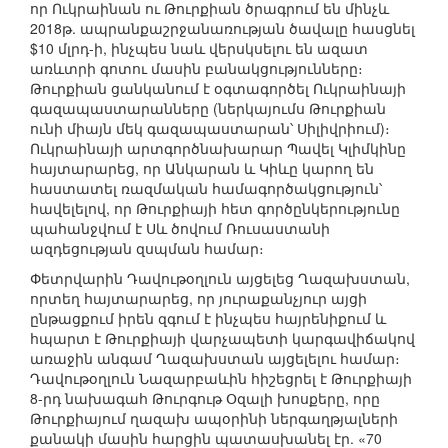
որ Ուկրաինան ու Թուրքիան ծրագրում են մինչև
2018թ. ապրանքաշրջանառության ծավալը հասցնել
$10 մլրդ-ի, ինչպես նաև վերսկսելու են ազատ
առևտրի գոտու մասին բանակցությունները։
Թուրքիան ցանկանում է օգտագործել Ուկրաինայի
գազապաստարանները (ներկայումս Թուրքիան
ունի միայն մեկ գազապաստարան՝ Սիլիվրիում)։
Ուկրաինայի արտգործնախարար Պավել Կլիմկինը
հայտարարեց, որ Անկարան և Կիևը կարող են
հաստատել ռազմական համագործակցություն՝
հավելելով, որ Թուրքիայի հետ գործընկերությունը
պահանջվում է Սև ծովում Ռուսաստանի
ազդեցության զսպման համար։
Փետրվարին Դավութօղլուն այցելեց Ղազախստան,
որտեղ հայտարարեց, որ յուրաքանչյուր այցի
ընթացքում իրեն զգում է ինչպես հայրենիքում և
հպարտ է Թուրքիայի վարչապետի կարգավիճակով
առաջին անգամ Ղազախստան այցելելու համար։
Դավութօղլուն Նազարբաևին հիշեցրել է Թուրքիայի
8-րդ նախագահ Թուրգութ Օզալի խոսքերը, որը
Թուրքիայում ղազախ ապօրինի ներգաղթյալների
քանակի մասին հարցին պատասխանել էր. «70