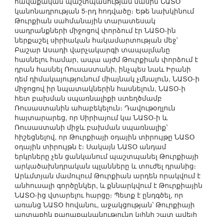
հավաքական պաշտպանության մասին ՆԱՏՕ
կանոնադրության 5-րդ հոդվածը։ Եթե նախկինում
Թուրքիան սահմանային տարատեսակ
սադրանքների միջոցով փորձում էր ՆԱՏՕ-ին
ներքաշել սիրիական հակամարտության մեջ՝
Բաշար Ասադի վարչակարգի տապալմանը
հասնելու համար, ապա այժմ Թուրքիան փորձում է
դրան հասնել Ռուսաստանի, ինչպես նաև Իրանի
դեմ դիմակայությունում միայնակ չմնալուն, ՆԱՏՕ-ի
միջոցով իր նպատակներին հասնելուն, ՆԱՏՕ-ի
հետ բախման սպառնալիքի ստեղծմամբ
Ռուսաստանին ահաբեկելուն։ Դավութօղլուն
հայտարարեց, որ Սիրիայում կա ՆԱՏՕ-ի և
Ռուսաստանի միջև բախման սպառնալիք՝
հիշեցնելով, որ Թուրքիայի օդային տիրույթը ՆԱՏՕ
օդային տիրույթն է։ Սակայն ՆԱՏՕ անդամ
երկրները չեն ցանկանում պաշտպանել Թուրքիայի
արկածախնդրական պլանները և տուժել դրանից։
Արևմտյան մամուլում Թուրքիան արդեն որակվում է
անհուսալի գործընկեր, և քննարկվում է Թուրքիային
ՆԱՏՕ-ից վտարելու հարցը։ Պետք է ընդգծել, որ
առանց ՆԱՏՕ հովանու, աջակցության՝ Թուրքիայի
արտաքին քաղաքականությունը կլինի շատ ավելի