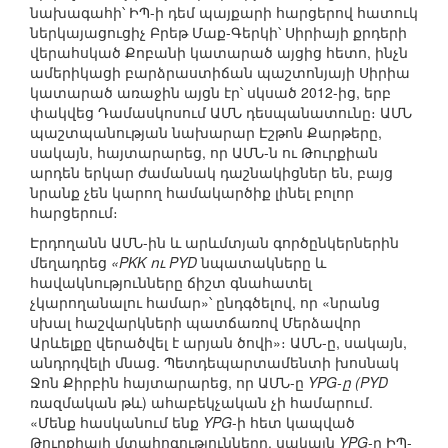
նախագահի՝ ԻՊ-ի դեմ պայքարի հարցերով հատուկ
ներկայացուցիչ Բրեթ Մաք-Գերկի՝ Սիրիայի քրդերի
վերահսկած Քոբանի կատարած այցից հետո, ինչն
ամերիկացի բարձրաստիճան պաշտոնյայի Սիրիա
կատարած առաջին այցն էր՝ սկսած 2012-ից, երբ
փակվեց Դամասկոսում ԱՄՆ դեսպանատունը։ ԱՄՆ
պաշտպանության նախարար Էշթոն Քարթերը,
սակայն, հայտարարեց, որ ԱՄՆ-ն ու Թուրքիան
արդեն երկար ժամանակ դաշնակիցներ են, բայց
նրանք չեն կարող համակարծիք լինել բոլոր
հարցերում։
Էրդողանն ԱՄՆ-ին և արևմտյան գործընկերներին
մեղադրեց
«PKK ու PYD
նպատակները և
հավակնությունները ճիշտ գնահատել
չկարողանալու համար»՝ ընդգծելով, որ «նրանց
սխալ հաշվարկների պատճառով Մերձավոր
Արևելքը վերածվել է արյան ծովի»։ ԱՄՆ-ը, սակայն,
անդրդվելի մնաց. Պետդեպարտամենտի խոսնակ
Ջոն Քիրբին հայտարարեց, որ ԱՄՆ-ը
YPG-ը (PYD
ռազմական թև) ահաբեկչական չի համարում.
«Մենք հասկանում ենք
YPG
-ի հետ կապված
Թուրքիայի մտահոգությունները, սակայն
YPG
-ը ԻՊ-