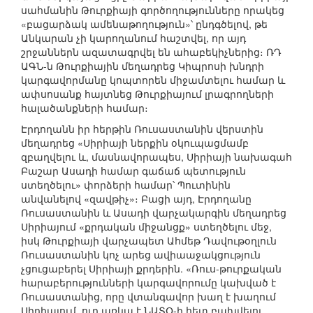
սահմանին Թուրքիայի գործողությունները որակեց
«բացարձակ ամենաթողություն»՝ ընդգծելով, թե
Անկարան չի կարողանում հաշտվել, որ այդ
շրջաններն ազատագրվել են ահաբեկիչներից։ ՌԴ
ԱԳՆ-ն Թուրքիային մեղադրեց Կիպրոսի խնդրի
կարգավորմանը կոպտորեն միջամտելու համար և
ափսոսանք հայտնեց Թուրքիայում լրագրողների
հալածանքների համար։
Էրդողանն իր հերթին Ռուսաստանին վերստին
մեղադրեց «Սիրիայի ներքին օկուպացմամբ
զբաղվելու և, մասնավորապես, Սիրիայի նախագահ
Բաշար Ասադի համար գաճաճ պետություն
ստեղծելու» փորձերի համար՝ Պուտինին
անվանելով «զավթիչ»։ Բացի այդ, Էրդողանը
Ռուսաստանին և Ասադի վարչակարգին մեղադրեց
Սիրիայում «քրդական միջանցք» ստեղծելու մեջ,
իսկ Թուրքիայի վարչապետ Ահմեթ Դավութօղլուն
Ռուսաստանին կոչ արեց ավիաաջակցություն
չցուցաբերել Սիրիայի քրդերին. «Ռուս-թուրքական
հարաբերությունների կարգավորումը կախված է
Ռուսաստանից, որը վտանգավոր խաղ է խաղում
Սիրիայում, ուր առկա է ՆԱՏՕ-ի հետ բախվելու