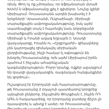
ռիսկ։ Թող ոչ ոք չմոռանա, որ Աֆղանստան մտած
ԽՍՀՄ-ն Աֆղանստանը լքել է գլխիկոր։ Նույնը կլինի
Սիրիայում։ Ռուսաստանն արդեն խախտել է 3
երկրների՝ Վրաստանի, Ուկրաինայի, Սիրիայի
տարածքային ամբողջականությունը, իսկ այժմ
սպառնալիքի տակ է հայտնվել նաև Ադրբեջանի
տարածքային ամբողջականությունը։ Ռուսաստանը
Սիրիայի և Իրանի ավագ եղբայրն է։ Ասադի
վարչակարգը, Իրանն ու «Հըզբոլլահի» զինյալները
չեն կարողացել դիմակայել սիրիական
ընդդիմությանը, ինչի համար էլ օգնություն են
խնդրել Ռուսաստանից, որն այժմ Սիրիայում իրեն
պահում է ինչպես ահաբեկչական
կազմակերպություն։ Բոլոր նրանք, ովքեր աջակցում
են Ասադի վարչակարգին, ռազմական հանցանքներ
են գործում»։
Ուշագրավ էր Էրդողանի այն հայտարարությունը,
թե Ռուսաստանը 2 օդաչուի պատճառով կորցրեց
այնպիսի ընկերոջ, ինչպիսին Թուրքիան է, ինչին ՌԴ
ԱԳՆ-ն հակադարձեց, որ Էրդողանը բառերը ճիշտ չի
դասավորել և պետք է ասեր, որ Ռուսաստանը
Թուրքիայի պատճառով կորցրեց 2 օդաչու։ Այստեղ