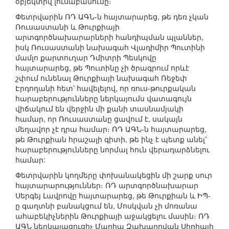
օբյեկտիվ լուսաբանումը։
Փետրվարին ՌԴ ԱԳՆ-ն հայտարարեց, թե դեռ չկան
Ռուսաստանի և Թուրքիայի
արտգործնախարարների հանդիպման պլաններ,
իսկ Ռուսաստանի նախագահ Վլադիմիր Պուտինի
մամլո քարտուղար Դմիտրի Պեսկովը
հայտարարեց, թե Պուտինը չի ծրագրում որևէ
շփում ունենալ Թուրքիայի նախագահ Ռեջեփ
Էրդողանի հետ՝ հավելելով, որ ռուս-թուրքական
հարաբերությունները ներկայումս վատագույն
վիճակում են վերջին մի քանի տասնամյակի
համար, որ Ռուսաստանը ցավում է, սակայն
մեղավոր չէ դրա համար։ ՌԴ ԱԳՆ-ն հայտարարեց,
թե Թուրքիան հրաշալի գիտի, թե ինչ է պետք անել՝
հարաբերությունները նորմալ հուն վերադարձնելու
համար:
Փետրվարին կողմերը փոխանակեցին մի շարք սուր
հայտարարություններ։ ՌԴ արտգործնախարար
Սերգեյ Լավրովը հայտարարեց, թե Թուրքիան և ԻՊ-
ը գաղտնի բանակցում են, Մոսկվան չի մոռանա
ահաբեկիչներին Թուրքիայի աջակցելու մասին։ ՌԴ
ԱԳՆ ներկայացուցիչ Մարիա Զախարովան Սիրիայի