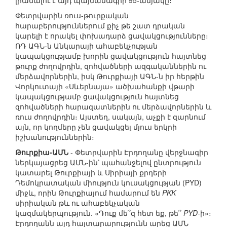
լրանալու է այդ պայմանագրի 95-ամյակը։
Փետրվարին ռուս-թուրքական
հարաբերություններում քիչ թե շատ դրական
կարելի է որակել փոխադարձ ցավակցությունները։
ՌԴ ԱԳՆ-ն Անկարայի ահաբեկչության
կապակցությամբ խորին ցավակցություն հայտնեց
թուրք ժողովրդին, զոհվածների ազգականներին ու
մերձավորներին, իսկ Թուրքիայի ԱԳՆ-ն իր հերթին
Վորկուտայի «Սևերնայա» ածխահանքի վթարի
կապակցությամբ ցավակցություն հայտնեց
զոհվածների հարազատներին ու մերձավորներին և
ռուս ժողովրդին։ Այստեղ, սակայն, աչքի է զարնում
այն, որ կողմերը չեն ցավակցել մյուս երկրի
իշխանություններին։
Թուրքիա-ԱՄՆ
- Փետրվարին Էրդողանը վերջնագիր
ներկայացրեց ԱՄՆ-ին՝ պահանջելով ընտրություն
կատարել Թուրքիայի և Սիրիայի քրդերի
Դեմոկրատական միություն կուսակցության (PYD)
միջև, որին Թուրքիայում համարում են
PKK
սիրիական թև ու ահաբեկչական
կազմակերպություն. «Դուք մե՞զ հետ եք, թե՞
PYD
-ի»։
Էրդողանն այդ հայտարարությունն արեց ԱՄՆ