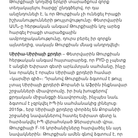
Թուրքիայի կողմից երկրի տարածքում զորք
տեղակայելու հարցը՝ ընդգծելով, որ դա
անընդունելի է, և որ Թուրքիան չի ունեցել Իրաքի
իշխանությունների թույլտվությունը։ Փետրվարին
ԱՄՆ-ը հերթական անգամ Թուրքիային կոչ արեց
հարգել Իրաքի տարածքային
ամբողջականությունը, դուրս բերել իր զորքն
այնտեղից, սակայն Թուրքիան մնաց անդրդվելի։
Սիրիա-Սիրիայի քրդեր
– Փետրվարին Թուրքիան
հերթական անգամ հայտարարեց, որ PYD-ը չպետք
է անցնի Եփրատ գետի արևմտյան սահմանը, ինչը
նա որակել է որպես Սիրիայի քրդերի համար
«կարմիր գիծ»։ Դրանով Թուրքիան ձգտում է թույլ
չտալ Սիրիայի քրդերի Քոբանի և Աֆրին ինքնավար
շրջանների միավորումը, իր իսկ խոսքերով՝
քրդական միջանցքի ձևավորումը, ինչպես նաև
ձգտում է չզրկվել ԻՊ-ին սահմանակից լինելուց։
2015թ., երբ Սիրիայի քրդերը փորձել են Քոբանիի
շրջանից նավակներով հատել Եփրատ գետը և
հարձակվել ԻՊ վերահսկած Ջերաբլուսի վրա,
Թուրքիայի F-16 կործանիչները հարվածել են այդ
նավակներին։ Թուրքիան ամեն գնով ձգտում է, որ