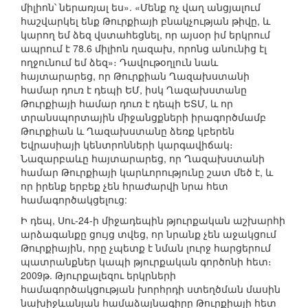
միլիոն՝ ներառյալ ես». «Մենք ոչ վաղ անցյալում
հաշվարկել ենք Թուրքիայի բնակչության թիվը, և
կարող եմ ձեզ վստահեցնել, որ այսօր իմ երկրում
ապրում է 78.6 միլիոն ղազախ, որոնց անունից էլ
ողջունում եմ ձեզ»։ Դավութօղլուն նաև
հայտարարեց, որ Թուրքիան Ղազախստանի
համար դուռ է դեպի ԵՄ, իսկ Ղազախստանը
Թուրքիայի համար դուռ է դեպի ԵՏՄ, և որ
տրանսպորտային միջանցքների իրագործմամբ
Թուրքիան և Ղազախստանը ձեռք կբերեն
Եվրասիայի կենտրոնների կարգավիճակ։
Նազարբաևը հայտարարեց, որ Ղազախստանի
համար Թուրքիայի կարևորությունը շատ մեծ է, և
որ իրենք երբեք չեն հրաժարվի նրա հետ
համագործակցելուց:
Ի դեպ, Սու-24-ի միջադեպին թյուրքական աշխարհի
արձագանքը ցույց տվեց, որ նրանք չեն աջակցում
Թուրքիային, որը չպետք է նման լուրջ հարցերում
պատրանքներ կապի թյուրքական գործոնի հետ։
2009թ. Թյուրքալեզու երկրների
համագործակցության խորհրդի ստեղծման մասին
նախիջևանյան համաձայնագիրը Թուրքիայի հետ