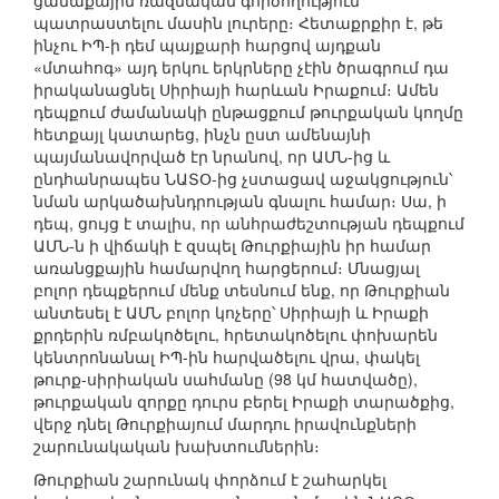
ցամաքային ռազմական գործողություն
պատրաստելու մասին լուրերը։ Հետաքրքիր է, թե
ինչու ԻՊ-ի դեմ պայքարի հարցով այդքան
«մտահոգ» այդ երկու երկրները չէին ծրագրում դա
իրականացնել Սիրիայի հարևան Իրաքում։ Ամեն
դեպքում ժամանակի ընթացքում թուրքական կողմը
հետքայլ կատարեց, ինչն ըստ ամենայնի
պայմանավորված էր նրանով, որ ԱՄՆ-ից և
ընդհանրապես ՆԱՏՕ-ից չստացավ աջակցություն՝
նման արկածախնդրության գնալու համար։ Սա, ի
դեպ, ցույց է տալիս, որ անհրաժեշտության դեպքում
ԱՄՆ-ն ի վիճակի է զսպել Թուրքիային իր համար
առանցքային համարվող հարցերում։ Մնացյալ
բոլոր դեպքերում մենք տեսնում ենք, որ Թուրքիան
անտեսել է ԱՄՆ բոլոր կոչերը՝ Սիրիայի և Իրաքի
քրդերին ռմբակոծելու, հրետակոծելու փոխարեն
կենտրոնանալ ԻՊ-ին հարվածելու վրա, փակել
թուրք-սիրիական սահմանը (98 կմ հատվածը),
թուրքական զորքը դուրս բերել Իրաքի տարածքից,
վերջ դնել Թուրքիայում մարդու իրավունքների
շարունակական խախտումներին։
Թուրքիան շարունակ փորձում է շահարկել