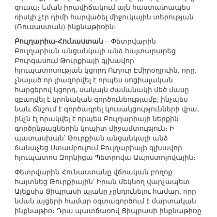
զուսպ։ Նման իրավիճակում այն հաստատապես
ռիսկի չէր դիմի հարվածել միջուկային տերության
(Ռուսաստան) ինքնաթիռին։
Բուլղարիա-Հունաստան
– Փետրվարին
Բուլղարիան անցանկալի անձ հայտարարեց
Բուրգասում Թուրքիայի գլխավոր
հյուպատոսության կցորդ Ուղուր Էմիրօղլուին, որը,
չնայած որ լիազորվել է որպես սոցիալական
հարցերով կցորդ, սակայն ժամանակի մեծ մասը
զբաղվել է կրոնական գործունեությամբ, ինչպես
նաև ճնշում է գործադրել կուսակցությունների վրա,
ինչն էլ որակվել է որպես Բուլղարիայի ներքին
գործընթացներին կոպիտ միջամտություն։ Ի
պատասխան՝ Թուրքիան անցանկալի անձ
ճանաչեց Ստամբուլում Բուլղարիայի գլխավոր
հյուպատոս Զորնիցա Պետրովա Ապոստոլովային։
Փետրվարին Հունաստանը վճռական բողոք
հայտնեց Թուրքիային՝ Իրան մեկնող վարչապետ
Ալեքսիս Ցիպրասի պլանը չընդունելու համար, որը
նման այցերի համար օգտագործում է մարտական
ինքնաթիռ։ Դրա պատճառով Ցիպրասի ինքնաթիռը