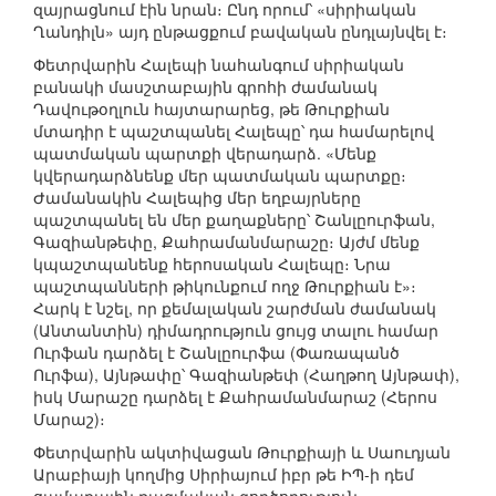
զայրացնում էին նրան։ Ընդ որում՝ «սիրիական
Ղանդիլն» այդ ընթացքում բավական ընդլայնվել է։
Փետրվարին Հալեպի նահանգում սիրիական
բանակի մասշտաբային գրոհի ժամանակ
Դավութօղլուն հայտարարեց, թե Թուրքիան
մտադիր է պաշտպանել Հալեպը՝ դա համարելով
պատմական պարտքի վերադարձ. «Մենք
կվերադարձնենք մեր պատմական պարտքը։
Ժամանակին Հալեպից մեր եղբայրները
պաշտպանել են մեր քաղաքները՝ Շանլըուրֆան,
Գազիանթեփը, Քահրամանմարաշը։ Այժմ մենք
կպաշտպանենք հերոսական Հալեպը։ Նրա
պաշտպանների թիկունքում ողջ Թուրքիան է»։
Հարկ է նշել, որ քեմալական շարժման ժամանակ
(Անտանտին) դիմադրություն ցույց տալու համար
Ուրֆան դարձել է Շանլըուրֆա (Փառապանծ
Ուրֆա), Այնթափը՝ Գազիանթեփ (Հաղթող Այնթափ),
իսկ Մարաշը դարձել է Քահրամանմարաշ (Հերոս
Մարաշ)։
Փետրվարին ակտիվացան Թուրքիայի և Սաուդյան
Արաբիայի կողմից Սիրիայում իբր թե ԻՊ-ի դեմ