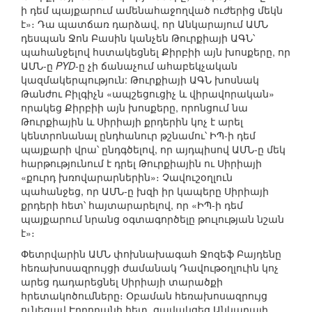
ի դեմ պայքարում ամենահաջողված ուժերից մեկն
է»։ Դա պատճառ դարձավ, որ Անկարայում ԱՄՆ
դեսպան Ջոն Բասին կանչեն Թուրքիայի ԱԳՆ՝
պահանջելով հստակեցնել Քիրբիի այն խոսքերը, որ
ԱՄՆ-ը
PYD
-ը չի ճանաչում ահաբեկչական
կազմակերպություն: Թուրքիայի ԱԳՆ խոսնակ
Թանժու Բիլգիչն «ապշեցուցիչ և վիրավորական»
որակեց Քիրբիի այն խոսքերը, որոնցում նա
Թուրքիային և Սիրիայի քրդերին կոչ է արել
կենտրոնանալ ընդհանուր թշնամու՝ ԻՊ-ի դեմ
պայքարի վրա՝ ընդգծելով, որ այդպիսով ԱՄՆ-ը մեկ
հարթությունում է դրել Թուրքիային ու Սիրիայի
«քուրդ խռովարարներին»։ Չավուշօղլուն
պահանջեց, որ ԱՄՆ-ը խզի իր կապերը Սիրիայի
քրդերի հետ՝ հայտարարելով, որ «ԻՊ-ի դեմ
պայքարում նրանց օգտագործելը թուլության նշան
է»։
Փետրվարին ԱՄՆ փոխնախագահ Ջոզեֆ Բայդենը
հեռախոսազրույցի ժամանակ Դավութօղլուին կոչ
արեց դադարեցնել Սիրիայի տարածքի
հրետակոծումները։ Օբաման հեռախոսազրույց
ունեցավ Էրդողանի հետ, ցավակցեց Անկարայի