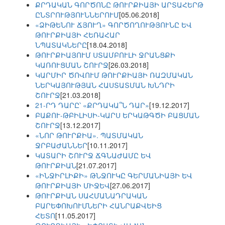
ՔՐԴԱԿԱՆ ԳՈՐԾՈՆԸ ԹՈՒՐՔԻԱՅԻ ԱՐՏԱՀԵՐԹ
ԸՆՏՐՈՒԹՅՈՒՆՆԵՐՈՒՄ
[05.06.2018]
«ՁԻԹԵՆՈՒ ՃՅՈՒՂ» ԳՈՐԾՈՂՈՒԹՅՈՒՆԸ ԵՎ
ԹՈՒՐՔԻԱՅԻ ՀԵՌԱՀԱՐ
ՆՊԱՏԱԿՆԵՐԸ
[18.04.2018]
ԹՈՒՐՔԻԱՅՈՒՄ ՍՏԱՄԲՈՒԼԻ ՋՐԱՆՑՔԻ
ԿԱՌՈՒՑՄԱՆ ՇՈՒՐՋ
[26.03.2018]
ԿԱՐՄԻՐ ԾՈՎՈՒՄ ԹՈՒՐՔԻԱՅԻ ՌԱԶՄԱԿԱՆ
ՆԵՐԿԱՅՈՒԹՅԱՆ ՀԱՍՏԱՏՄԱՆ ԽՆԴՐԻ
ՇՈՒՐՋ
[21.03.2018]
21-ՐԴ ԴԱՐԸ՝ «ՔՐԴԱԿԱ՞Ն ԴԱՐ»
[19.12.2017]
ԲԱՔՈՒ-ԹԲԻԼԻՍԻ-ԿԱՐՍ ԵՐԿԱԹԳԾԻ ԲԱՑՄԱՆ
ՇՈՒՐՋ
[13.12.2017]
«ՆՈՐ ԹՈՒՐՔԻԱ». ՊԱՏՄԱԿԱՆ
ՋՐԲԱԺԱՆՆԵՐ
[10.11.2017]
ԿԱՏԱՐԻ ՇՈՒՐՋ ՃԳՆԱԺԱՄԸ ԵՎ
ԹՈՒՐՔԻԱՆ
[21.07.2017]
«ԻՆՋԻՐԼԻՔԻ» ԹՆՋՈՒԿԸ ԳԵՐՄԱՆԻԱՅԻ ԵՎ
ԹՈՒՐՔԻԱՅԻ ՄԻՋԵՎ
[27.06.2017]
ԹՈՒՐՔԻԱՆ ՍԱՀՄԱՆԱԴՐԱԿԱՆ
ԲԱՐԵՓՈԽՈՒՄՆԵՐԻ ՀԱՆՐԱՔՎԵԻՑ
ՀԵՏՈ
[11.05.2017]