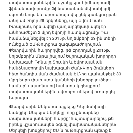
փախստականներին աջակցելու հիմնադրամի
ֆինանսավորումը։ Ֆինանսական մեխանիզմի
օգտին կողմ են արտահայտվել ընկերակցության
անդամ բոլոր 28 երկրները, այդ թվում նաև
Իտալիան, որն ավելի վաղ արգելափակել էր
անհրաժեշտ 3 մլրդ եվրոյի հատկացումը։ Դա
համաձայնեցվել էր 2015թ. նոյեմբերի 29-ին տեղի
ունեցած ԵՄ-Թուրքիա գագաթաժողովում։
Փետրվարին հաղորդվեց, թե Էրդողանը 2015թ.
նոյեմբերին Անթալիայում Եվրոպական խորհրդի
նախագահ Դոնալդ Տուսկի և Եվրոպական
հանձնաժողովի նախագահ Ժան-Կլոդ Յունկերի
հետ հանդիպման ժամանակ ԵՄ-ից պահանջել է 30
մլրդ եվրո փախստականների խնդիրը լուծելու
համար` սպառնալով հակառակ դեպքում
փախստականներին ավտոբուսներով ուղարկել
Եվրոպա
Փետրվարին Անկարա այցելեց Գերմանիայի
կանցլեր Անգելա Մերկելը, որը քննարկեց
փախստականների հարցը՝ հայտարարելով, թե
իրենք կշարունակեն օգնել փախստականներին։
Մերկելի խոսքերով՝ ԵՄ-ն ու Թուրքիան պետք է