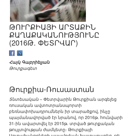
ԹՈՒՐՔԻԱՅԻ ԱՐՏԱՔԻՆ
ՔԱՂԱՔԱԿԱՆՈՒԹՅՈՒՆԸ
(2016Թ. ՓԵՏՐՎԱՐ)
Հայկ Գաբրիելյան
Թուրքագետ
Թուրքիա-Ռուսաստան
Տնտեսական
– Փետրվարին Թուրքիան արգելեց
ռուսական ավտոտրանսպորտի
բեռնափոխադրումներն իր տարածքով, ինչը
պայմանավորված էր նրանով, որ 2016թ. հունվարի
31-ին ավարտվել էր 2015թ. տրված թուրքական
թույլտվության ժամկետը։ Թուրքիայի
Արտահանողների ասամբլեան հայտարարեց, թե