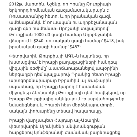
2012թ. մարտին։ Նշենք, որ Իրանը Թուրքիայի
երկրորդ հիմնական գազամատակարարն է
Ռուսաստանից հետո, և որ իրանական գազն
ամենաթանկն է՝ ռուսական ու ադրբեջանական
գազի գնի համեմատ։ Որոշակի տվյալներով՝
Թուրքիան 1000 մ3 գազի համար Ադրբեջանին
վճարում է $340, ռուսական գազի համար՝ $418, իսկ
իրանական գազի համար՝ $487։
Փետրվարին Թուրքիայի ԱԳՆ-ն հայտնեց, որ
խստացվում է Իրաքի քաղաքացիների հանդեպ
վիզային ռեժիմը՝ պատճառաբանելով ապօրինի
ներգաղթի դեմ պայքարով։ Դրանից հետո Իրաքի
արտգործնախարար Իբրահիմ ալ-Ջաֆարին
սպառնաց, որ Իրաքը կարող է համանման
միջոցներ ձեռնարկել Թուրքիայի դեմ՝ հավելելով, որ
Իրաքը Թուրքիայից ակնկալում էր լարվածությունը
նվազեցնելու և Իրաքի հետ մերձենալու փորձ,
սակայն փոխարենը տեսավ հակառակը։
Իրաքի վարչապետ Հայդար ալ-Աբադին
փետրվարին Մյունխենի անվտանգության
հարցերով կոնֆերանսի ժամանակ բարձրացրեց