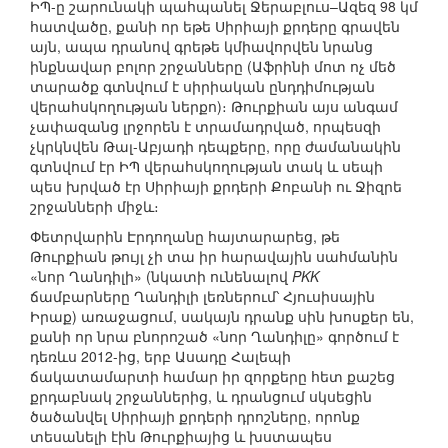
ԻՊ-ը շարունակի պահպանել Ջերաբլուս–Ազեզ 98 կմ
հատվածը, քանի որ եթե Սիրիայի քրդերը գրավեն
այն, ապա դրանով գրեթե կմիավորվեն նրանց
ինքնավար բոլոր շրջանները (Աֆրինի մոտ ոչ մեծ
տարածք գտնվում է սիրիական ընդդիմության
վերահսկողության ներքո)։ Թուրքիան այս անգամ
չափազանց լրջորեն է տրամադրված, որպեսզի
չկրկնվեն Թալ-Աբյադի դեպքերը, որը ժամանակին
գտնվում էր ԻՊ վերահսկողության տակ և սեպի
պես խրված էր Սիրիայի քրդերի Քոբանի ու Ջիզրե
շրջանների միջև։
Փետրվարին Էրդողանը հայտարարեց, թե
Թուրքիան թույլ չի տա իր հարավային սահմանին
«նոր Ղանդիլի» (նկատի ունենալով
PKK
ճամբարները Ղանդիլի լեռներում՝ Հյուսիսային
Իրաք) առաջացում, սակայն դրանք սին խոսքեր են,
քանի որ նրա բնորոշած «նոր Ղանդիլը» գործում է
դեռևս 2012-ից, երբ Ասադը Հալեպի
ճակատամարտի համար իր զորքերը հետ քաշեց
քրդաբնակ շրջաններից, և դրանցում սկսեցին
ծածանվել Սիրիայի քրդերի դրոշները, որոնք
տեսանելի էին Թուրքիայից և խստապես