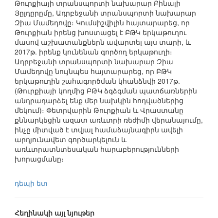
Թուրքիայի տրանսպորտի նախարար Բինալի
Յըլդըրըմը, Ադրբեջանի տրանսպորտի նախարար
Զիա Մամեդովը։ Կումսիշվիլին հայտարարեց, որ
Թուրքիան իրենց խոստացել է ԲԹԿ երկաթուղու
մասով աշխատանքներն ավարտել այս տարի, և
2017թ. իրենք կունենան գործող երկաթուղի։
Ադրբեջանի տրանսպորտի նախարար Զիա
Մամեդովը նույնպես հայտարարեց, որ ԲԹԿ
երկաթուղին շահագործման կհանձնվի 2017թ.
(Թուրքիայի կողմից ԲԹԿ ձգձգման պատճառներին
անդրադարձել ենք մեր նախկին հոդվածներից
մեկում)։ Փետրվարին Թուրքիան և Վրաստանը
քննարկեցին ազատ առևտրի ռեժիմի վերանայումը,
ինչը միտված է տվյալ համաձայնագիրն ավելի
արդյունավետ գործարկելուն և
առևտրատնտեսական հարաբերությունների
խորացմանը։
դեպի ետ
Հեղինակի այլ նյութեր