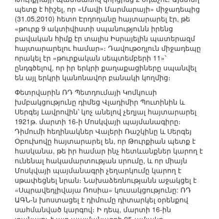
պետք է հիշել, որ «Մավի Մարմարայի» միջադեպից
(31.05.2010) հետո Էրդողանը հայտարարել էր, թե
«թուրք 9 ակտիվիստի սպանությունն իրենց
բավական հիմք էր տալիս Իսրայելին պատերազմ
հայտարարելու համար»։ Դավութօղլուն միջադեպը
որակել էր «թուրքական սեպտեմբերի 11»՝
ընդգծելով, որ իր երկրի քաղաքացիները սպանվել
են այլ երկրի կանոնավոր բանակի կողմից։
Փետրվարին ՌԴ Պետդումայի Կոմկուսի
խմբակցությունը դիմեց Վլադիմիր Պուտինին և
Սերգեյ Լավրովին՝ կոչ անելով չեղյալ հայտարարել
1921թ. մարտի 16-ի Մոսկվայի պայմանագիրը։
Դիմումի հեղինակներ Վալերի Ռաշկինը և Սերգեյ
Օբուխովը հայտարարել են, որ Թուրքիան պետք է
հասկանա, թե իր համար ինչ հետևանքներ կարող է
ունենալ հակամարտության սրումը, և որ միայն
Մոսկվայի պայմանագրի չեղարկումը կարող է
սթափեցնել նրան։ Նախաձեռնությանն աջակցել է
«Սպրավեդլիվայա Ռոսիա» կուսակցությունը: ՌԴ
ԱԳՆ-ն խոստացել է դիմումը դիտարկել օրենքով
սահմանված կարգով։ Ի դեպ, մարտի 16-ին