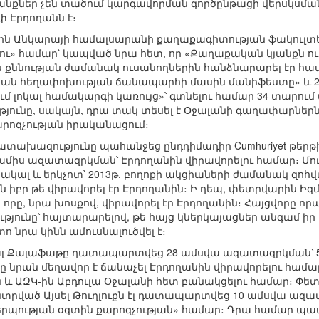
նքներ չեն տածում կարգավորման գործընթացի վերսկսման
փ Էրդողանն է։
ին Անկարայի համալսարանի քաղաքագիտության ֆակուլտետ
լու» համար՝ կապված նրա հետ, որ «Քաղաքական կյանքն ո
ննության ժամանակ ուսանողներին հանձնարարել էր համե
ական հեղափոխության ճանապարհի մասին մանիֆեստը» և 2
ւմ լոկալ համակարգի կառույց»՝ գտնելու համար 34 տարում
ունը, սակայն, դրա տակ տեսել է Օջալանի գաղափարներն
արոզչության իրականացում։
տախազությունը պահանջեց ընդդիմադիր Cumhuriyet թերթի
իս ազատազրկման՝ Էրդողանին վիրավորելու համար։ Մումջ
նակալ և երկչոտ՝ 2013թ. բողոքի ակցիաների ժամանակ զոհվ
ն իբր թե վիրավորել էր Էրդողանին։ Ի դեպ, փետրվարին Իզմ
, որը, նրա խոսքով, վիրավորել էր Էրդողանին։ Հայցվորը ո
ւթյունը՝ հայտարարելով, թե հայց կներկայացներ անգամ իր 
 նրա կինն ամուսնալուծվել է։
լալ Քալաֆաթը դատապարտվեց 28 ամսվա ազատազրկման՝ 
նրան մեղավոր է ճանաչել Էրդողանին վիրավորելու համա
ն և ԱԶԿ-ին Աբդուլա Օջալանի հետ բանակցելու համար։ Փ
ված Այսել Թուղլուքն էլ դատապարտվեց 10 ամսվա ազատ
պության օգտին քարոզչության» համար։ Դրա համար պատճ