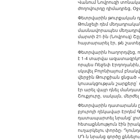
Վանում Նովրուզի տոնակատ
ժողովուրդը դիմադրեց, Օ
Փետրվարին թուրքական դ
Թունջելի դեմ մեղադրակ
մասնավորապես մեղադրվում 
մարտի 21-ին (Նովրուզ) 
հայտարարել էր, թե շատե
Փետրվարին հաղորդվեց, 
է 1-4 տարվա ազատազրկո
որպես Ռեջեփ Էրդողանին,
սկսվել Բոլոնիայում բնակվ
վերջին Թուրքիան ցնցած 
կուսակցության շարքերը`
էր արել վայր դնել մանդատ
Շուքյուրը, սակայն, մերժել
Փետրվարին դատարանն ը
բյուրոյի ղեկավար Էրդե
դատապարտել նրանց՝ լրտե
հետաքննություն էին իրա
ուղարկելու փորձը։ Դյուն
ՍԴ-ն նրանց գործը քննելո