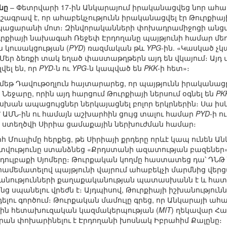
նը
– Փետրվարի 17-ին Անկարայում իրականացվեց նոր ահաբե
Ուշագրավ է, որ ահաբեկչությունն իրականացվել էր Թուրքի
ացարանի մոտ։ Զինվորականների փոխադրամիջոցի անցմա
ւրքիայի նախագահ Ռեջեփ Էրդողանը պայթյունի համար մեղ
 կուսակցության (
PYD
) ռազմական թև
YPG
-ին. «Կասկած չ
ր ձեռքի տակ եղած փաստաթղթերն այդ են վկայում։ Այդ մ
վել են, որ
PYD
-ն ու
YPG
-ն կապված են
PKK
-ի հետ»։
եթ Դավութօղլուն հայտարարեց, որ պայթյունն իրականացրե
Նեջարը, որին այդ հարցում Թուրքիայի ներսում օգնել են
PK
 ապացույցներ ներկայացնել բոլոր երկրներին։ Սա իս
 ԱՄՆ-ին ու համայն աշխարհին ցույց տալու համար
PYD
-ի ո
» ստեղծվի Սիրիա ցամաքային ներխուժման համար։
ուսլիմը հերքեց, թե Սիրիայի քրդերը որևէ կապ ունեն Ան
ությունը ստանձնեց «Քրդստանի ազատության բազեներ»
բդուլբաքի Սյոմերը։ Թուրքական կողմը հաստատեց դա՝ ԴՆԹ 
 համեմատելով պայթյունի վայրում ահաբեկչի մարմնից վերցվ
շխանությունների քաղաքականության պատասխանն է և հա
 սպանելու վրեժն է։ Այդպիսով, Թուրքիայի իշխանությունն
ելու գործում։ Թուրքական մամուլը գրեց, որ Անկարայի ահա
յին հետախուզական կազմակերպության (
MIT
) ղեկավար Հա
նրան փոխարինելու է Էրդողանի խոսնակ Իբրահիմ Քալընը։