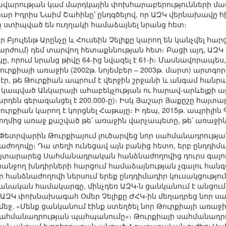
ավարության կամ մարդկային փոխհարաբերությունների մա
 Իդրիս Նաիմ Շահինը՝ ընդգծելով, որ ԱԶԿ վերնախավը հ
ը ստիպված են ուղղակի համաձայնել նրանց հետ։
 Բյուլենթ Արընչը և Հուսեին Չելիքը կարող են կանչվել հ
 շարժում) դեմ տարվող հետաքննության հետ։ Բացի այդ, ԱԶ
ը, որում նրանց թիվը 64-ից նվազել է 61-ի։ Մասնավորապես,
 Թուրքիայի առաջին (2002թ. նոյեմբեր – 2003թ. մարտ) ար
 էր, թե Թուրքիան ապրում է վերջին շրջանի և անգամ հա
 կապված Անկարայի ահաբեկչության ու հարավ-արևելքի ար
են գերազանցել է 200.000-ը)։ Իսկ Յաշար Յաքըշը հայտար
ւրքիան կարող է կորցնել Հաթայը։ Ի դեպ, 2015թ. ապրիլին 
 կողմից առաջ քաշված թե՛ առաջին վարչապետը, թե՛ առաջին
 Փետրվարին Թուրքիայում լուծարվեց նոր սահմանադրութ
ողովը։ Դա տեղի ունեցավ այն բանից հետո, երբ ընդդ
 հայտարարեց Սահմանադրական հանձնաժողովից դուրս գալ
հանջող խնդիրների հարցում համաձայնության չգալու հա
որ հանձնաժողովի ներսում երեք ընդդիմադիր կուսակցությո
նական համակարգը, մինչդեռ ԱԶԿ-ն ցանկանում է անցու
ԱԶԿ փոխնախագահ Օմեր Չելիքը ԺՀԿ-ին մեղադրեց նոր ս
եջ. «Մենք ցանկանում էինք ստեղծել նոր Թուրքիայի առաջ
 սահմանադրության պահպանումը»։ Թուրքիայի սահմանադ