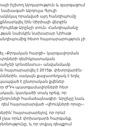
այի իշխող Արդարություն և զարգացում
դ նախագահ Աբդուլա Գյուլի
նակնկալ որակված այդ հանդիպումը
ննարկվել էին Սիրիայի վերջին
Բյուլենթ Արընչի տուն։ Հանդիպմանը
րության նախկին նախարար Նիհաթ
անդիպումից հետո հայտարարություն չի
մացել «Քրդական հարցի» կարգավորման
ուրդների դեմոկրատական
աբահչեի կոնսենսուս» անվանմամբ
ին հայտարարվել է 2015թ. փետրվարին։
ւններին, սակայն քաջատեղյակ է եղել
 (կապված է ընտրական քվեներ
վ, որ ԺԴԿ պատգամավորների հետ
 սակայն, կասկածի տակ դրեց, որ
նդունելի համաձայնագիր։ Արընչը նաև
ն դեմ հայտարարված «վհուկների որսը»։
երին՝ հայտարարելով, որ որևէ
ում չկա որևէ փոխադարձ հարգանք,
ռնությունը, և որ տվյալ դեպքում