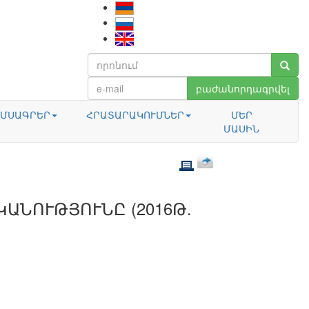
բաժանորդագրվել
ՄՍԱԳՐԵՐ
ՀՐԱՏԱՐԱԿՈՒՄՆԵՐ
ՄԵՐ
ՄԱՍԻՆ
ԱՆՈՒԹՅՈՒՆԸ (2016Թ.