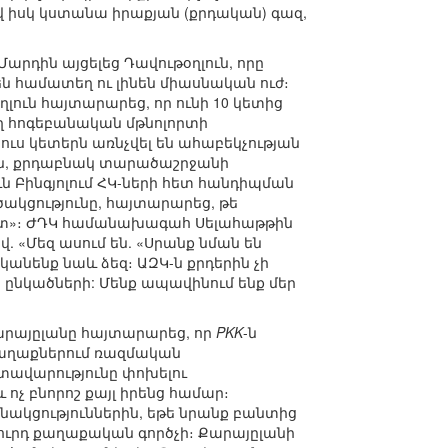
վ իսկ կստանա իրաքյան (քրդական) գազ,
րդին այցելեց Դավութօղլուն, որը
են համատեղ ու լինեն միասնական ուժ։
ղլուն հայտարարեց, որ ունի 10 կետից
ղ հոգեբանական մթնոլորտի
յուս կետերն առնչվել են ահաբեկչության
ուն, քրդաբնակ տարածաշրջանի
Բինգյոլում ՀԿ-ների հետ հանդիպման
ակցությունը, հայտարարեց, թե
ետ»։ ԺԴԿ համանախագահ Սելահաթթին
. «Մեզ ասում են. «Սրանք նման են
 կանենք նաև ձեզ։ ԱԶԿ-ն քրդերին չի
 ընկածների: Մենք ապավինում ենք մեր
րայըլանը հայտարարեց, որ
PKK
-ն
 քաղաքներում ռազմական
րտավարությունը փոխելու
ոչ բնորոշ քայլ իրենց համար։
նակցություններին, եթե նրանք բանտից
քուրդ քաղաքական գործչի։ Քարայըլանի