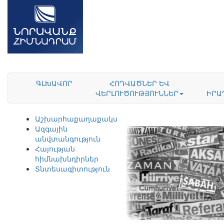
ԳԼԽԱՎՈՐ
ՀՈԴՎԱԾՆԵՐ ԵՎ
ՎԵՐԼՈՒԾՈՒԹՅՈՒՆՆԵՐ
ԻՐԱ
Աշխարհաքաղաքականություն
Ազգային
անվտանգություն
Հայության
հիմնախնդիրներ
Տնտեսագիտություն