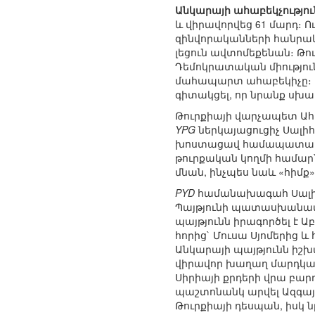
Անկարայի ահաբեկչությու
և վիրավորվեց 61 մարդ։ 
զինվորականների հանրակ
լեցուն ավտոմեքենան։ Թո
Դեմոկրատական միություն
մահապարտ ահաբեկիչը։ Մե
գիտակցել, որ նրանք սխալ
Թուրքիայի վարչապետ Ահմ
YPG
ներկայացուցիչ Սալիհ 
խոստացավ համապատասխան
թուրքական կողմի համար՝
մնան, ինչպես նաև «հիմք
PYD
համանախագահ Սալիհ Մ
Պայթյունի պատասխանատվ
պայթյունն իրագործել է Ա
հորից` Մուսա Սյոմերից և
Անկարայի պայթյունն ի
վիրավոր խաղաղ մարդկանց
Սիրիայի քրդերի վրա բարդ
պաշտոնանկ արվել Ազգա
Թուրքիայի դեսպան, իսկ 