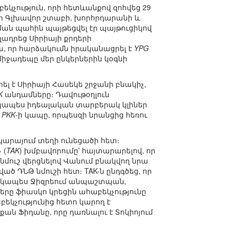
կչություն, որի հետևանքով զոհվեց 29
այի Գլխավոր շտաբի, խորհրդարանի և
ն պահին պայթեցվել էր պայթուցիկով
ադրեց Սիրիայի քրդերի
կա, որ հարձակումն իրականացրել է
YPG
իջադեպը մեր ընկերներին կօգնի
լ է Սիրիայի Հասեկե շրջանի բնակիչ,
K
անդամները։ Դավութօղլուն
կապես իդեալական տարբերակ կլիներ
ւ
PKK
-ի կապը, որպեսզի նրանցից հեռու
կարայում տեղի ունեցածի հետ։
 (
TAK
) խմբավորումը՝ հայտարարելով, որ
նմուշ վերցնելով Վանում բնակվող նրա
ած ԴՆԹ նմուշի հետ։ TAK-ն ընդգծեց, որ
տկապես Ջիզրեում անպաշտպան,
երը ֆիասկո կրեցին ահաբեկչությունը
բեկչությունից հետո կարող է
քան Ֆիդանը, որը դառնալու է Տոկիոյում