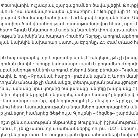
 Փետրվարին ուշագրավ զարգացումներ ծավալվեցին Թուրքի
անում։ Դա, մասնավորապես, վերաբերում է Թուրքիայի 11-ր
րայում 3 ժամանոց հանդիպում ունեցավ Էրդողանի հետ։ Ա
ի հրավիրած անվտանգության գագաթաժողովից հետո, որում ք
հետո Գյուլն Անկարայում այցելեց նախկին փոխվարչապետ 
րթության նախկին նախարար Հուսեին Չելիքը, արդյունաբե
յան նախկին նախարար Սադուլա Էրգինը։ 2.5 ժամ տևած հ
րին հայտարարեց, որ Էրդողանը ստել է՝ պնդելով, թե չի ի
գրման մասին։ Խոսքը կառավարության և քրդամետ Ժողով
ջև բանակցությունների արդյունքներով ձեռք բերված «Դոլմ
սին է, որը «Քրդական հարցի» լուծման պլան է, և որի մաս
 Էրդողանն անձամբ չի մասնակցել փետրվարյան բանակցությո
ին և, ամռանը նրա կողմից հակառակը պնդելը խաբկանք է
նն իր հերթին Արընչին մեղադրեց ստելու համար՝ ընդգծելո
է կառավարությունը, որին զգուշացրել է չանել դա։ Արընչը,
ումից հետո կառավարության անդամները կստորագրեին անը
ք չունեցող համարեց Ֆեթհուլա Գյուլենի «Հիզմեթ» շարժմա
 կոշտ քննադատության ենթարկեց Թուրքիայի իշխանությունն
սում, էլ չենք ասում դրա սահմաններից դուրս. «ԱԶԿ ներս
ս չեն ընդունում կուսակցության մյուս անդամների նախաձե