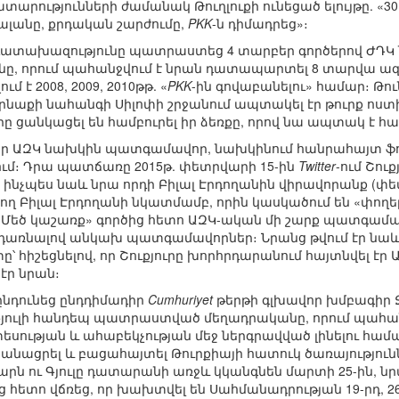
արությունների ժամանակ Թուղլուքի ունեցած ելույթը. «30
ջալանը, քրդական շարժումը,
PKK
-ն դիմադրեց»։
ատախազությունը պատրաստեց 4 տարբեր գործերով ԺԴԿ 
անը, որում պահանջվում է նրան դատապարտել 8 տարվա ա
է 2008, 2009, 2010թթ. «
PKK
-ին գովաբանելու» համար։ Թուն
Շըրնաքի նահանգի Սիլոփի շրջանում ապտակել էր թուրք ոս
րը ցանկացել են համբուրել իր ձեռքը, որով նա ապտակ է 
որ ԱԶԿ նախկին պատգամավոր, նախկինում հանրահայտ ֆո
ւմ։ Դրա պատճառը 2015թ. փետրվարի 15-ին
Twitter
-ում Շու
 ինչպես նաև նրա որդի Բիլալ Էրդողանին վիրավորանք (փե
ող Բիլալ Էրդողանի նկատմամբ, որին կասկածում են «փողեր լ
«Մեծ կաշառք» գործից հետո ԱԶԿ-ական մի շարք պատգամավ
 դառնալով անկախ պատգամավորներ։ Նրանց թվում էր նաև Հ
ը՝ հիշեցնելով, որ Շուքյուրը խորհրդարանում հայտնվել էր 
 էր նրան։
նդունեց ընդդիմադիր
Cumhuriyet
թերթի գլխավոր խմբագիր Ջ
մ Գյուլի հանդեպ պատրաստված մեղադրականը, որում պահ
սության և ահաբեկչության մեջ ներգրավված լինելու համար
կանացրել և բացահայտել Թուրքիայի հատուկ ծառայություն
դարն ու Գյուլը դատարանի առջև կկանգնեն մարտի 25-ին, նրա
ւց հետո վճռեց, որ խախտվել են Սահմանադրության 19-րդ, 26