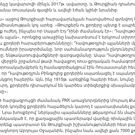
նչը կավարտվի մինչև 2017թ. ավարտը, և Թուրքիան դրանո
անա ռուսական գազին և ավելի էժան կլինի նրանից։
 այցով Թուրքիայի հարավարևելյան հատվածում գտնվող Մա
միասնության կոչ արեց. «Թուրքերն ու քրդերը պետք է ապր
ք ուժեղ, ինչպես որ Սալահ Էդ-Դինի ժամանակ էր»։ Դավութօ
 պլան», որոնցից առաջինը նախատեսում է երկրում տիրո
և քրդերի հարաբերությունները)։ Դավութօղլուի պլանների մ
ւմների իրագործմանը, նոր սահմանադրություն ընդունել
 ենթակառուցվածքների զարգացմանը: Ապա Դավութօղլուն 
վերջին շրջանում թափ հավաքող ռուս-քրդական համագործ
հրոսակախմբերն էլ համագործակցում էին Ռուսաստանի հ
ր Դավութօղլուն Բինգյոլից քրդերին սպառնացել է սպանդով
ող հայերին։ Այն, ինչ 1915թ. արեցինք հայերի հետ, նույնը
ւրդ, քրդերին դիտարկում են կարծես տիեզերքից սխալմամբ
նը»։
ծ հարցազրույցի ժամանակ
PKK
առաջնորդներից Մուրադ Քա
ների կողմից քրդերին հալածելուն կարող է պատասխանել
վ։ Նրա խոսքերով՝ ներկայիս պայմանները թելադրում են մա
անկասկած է, որ քաղաքային պատերազմ վարելը ռիսկային և 
 իրենք պատրաստ են Թուրքիայի իշխանությունների հետ բա
ջնորդ Աբդուլա Օջալանին, ինչպես նաև ավելի քան 7000 