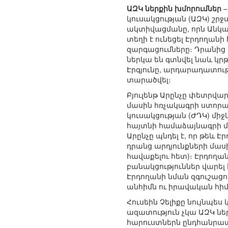
ԱԶԿ ներքին խմորումներ
–
կուսակցության (ԱԶԿ) շրջ
ակտիվացմանը, որն Անկա
տեղի է ունեցել Էրդողան
զարգացումները։ Դրանից 
ներկա են գտնվել նաև կ
Էրգյունը, արդարադատութ
տարածվել։
Բյուլենթ Արընչը փետրվա
մասին հռչակագրի ստորա
կուսակցության (ԺԴԿ) մի
հայտնի համաձայնագրի մա
Արընչը պնդել է, որ թեև
դրանց արդյունքների մաս
հավաքելու հետ)։ Էրդողա
բանակցություններ վարել 
Էրդողանի նման զգուշաց
անհիմն ու իրավական հիմ
Հուսեին Չելիքը նույնպես
ազատություն չկա ԱԶԿ ներ
հարուստներն ընդհանրապե