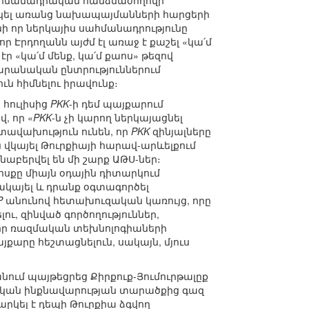
ահմանադրական հանձնաժողովի
նակել առանց նախապայմանների հարցերի
անի որ ներկայիս սահմանադրությունը
ր Էրդողանն այժմ էլ առաջ է քաշել «կա՛մ
 «կա՛մ մենք, կա՛մ քաոս» թեզով
դարանական ընտրություններում
ն հիմնելու իրավունք։
 հուլիսից
PKK
-ի դեմ պայքարում
, որ «
PKK
-ն չի կարող ներկայացնել
տավախություն ունեն, որ
PKK
զինյալները
ն վկայել Թուրքիայի հարավ-արևելքում
աբերվել են մի շարք ԱԹՍ-ներ։
 խոսքը միայն օդային դիտարկում
ղակայել և դրանք օգտագործել
P
անունով հետախուզական կառույց, որը
ու, զինված գործողություններ,
, որ ռազմական տեխնոլոգիաների
այքարը հեշտացնելուն, սակայն, մյուս
նում պայթեցրեց Քիրքուք-Յումուրթալըք
րդական ինքնավարության տարածքից գազ
արկել է դեպի Թուրքիա ձգվող