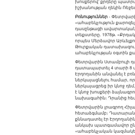
խոսքերով՝ քրդերը պատրա
իշխանության ղեկին Ռեջե
Բռնություններ
- Փետրվար
«ահաբեկչություն քարոզե
դասընթացի ավարտական ք
տեքստերը. 1978թ. «Քրդ
որպես Մերձավոր Արևելքո
Թուրքական դատախազությ
ահաբեկչության օգտին ք
Փետրվարին Ստամբուլի դա
դատապարտել 4 տարի 8 ամ
Էրդողանին անվանել է բռ
ներկայացնելու համար, որ
ներկայացրեց իր կնոջ դեմ
է կնոջ խոսքերի ձայնագրո
նախագահին։ Դրանից հետո
Փետրվարին լրագրող Հի
հետաձգմամբ։ Դատարանը 
քննադատել էր Էրդողանի
անկախ պատգամավոր ընտր
«ահաբեկչական կազմակեր