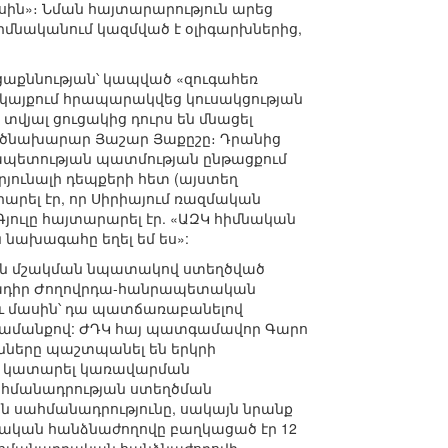
սին»։ Նման հայտարարություն արեց
իմնականում կազմված է օլիգարխներից,
արցաքննության՝ կապված «զուգահեռ
Կ կայքում հրապարակվեց կուսակցության
 տվյալ ցուցակից դուրս են մնացել
տգործնախարար Յաշար Յաքըշը։ Դրանից
նրապետության պատմության ընթացքում
յունալի դեպքերի հետ (այստեղ
արել էր, որ Սիրիայում ռազմական
Գյուլը հայտարարել էր. «ԱԶԿ հիմնական
 նախագահը եղել եմ ես»:
յան մշակման նպատակով ստեղծված
իմադիր Ժողովրդա-հանրապետական
ու մասին՝ դա պատճառաբանելով
նգամանքով: ԺԴԿ հայ պատգամավոր Գարո
ւնները պաշտպանել են երկրի
մ կատարել կառավարման
ահմանադրության ստեղծման
ին սահմանադրությունը, սակայն նրանք
րական հանձնաժողովը բաղկացած էր 12