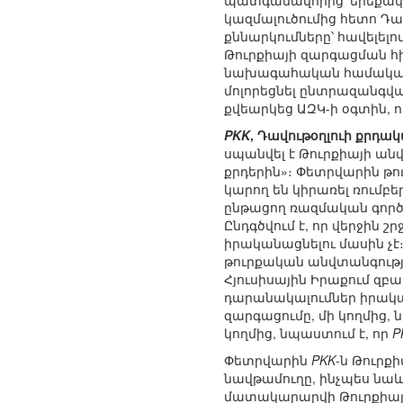
պատգամավորից՝ երեքակ
կազմալուծումից հետո Դ
քննարկումները՝ հավելելո
Թուրքիայի զարգացման հիմ
նախագահական համակարգ, 
մոլորեցնել ընտրազանգվա
քվեարկեց ԱԶԿ-ի օգտին, 
PKK
, Դավութօղլուի քրդա
սպանվել է Թուրքիայի անվ
քրդերին»։ Փետրվարին թո
կարող են կիրառել ռումբե
ընթացող ռազմական գործո
Ընդգծվում է, որ վերջին շ
իրականացնելու մասին չէ։
թուրքական անվտանգությա
Հյուսիսային Իրաքում զբա
դարանակալումներ իրական
զարգացումը, մի կողմից, 
կողմից, նպաստում է, որ
P
Փետրվարին
PKK
-ն Թուրք
նավթամուղը, ինչպես նաև
մատակարարվի Թուրքիային։