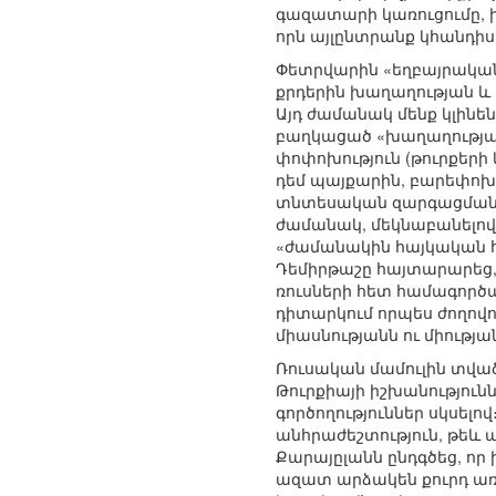
գազատարի կառուցումը, ի
որն այլընտրանք կհանդիս
Փետրվարին «եղբայրական»
քրդերին խաղաղության և 
Այդ ժամանակ մենք կլինեն
բաղկացած «խաղաղության
փոփոխություն (թուրքերի 
դեմ պայքարին, բարեփոխո
տնտեսական զարգացմանը,
ժամանակ, մեկնաբանելով 
«ժամանակին հայկական 
Դեմիրթաշը հայտարարեց, ո
ռուսների հետ համագործակց
դիտարկում որպես ժողովո
միասնությանն ու միությա
Ռուսական մամուլին տվա
Թուրքիայի իշխանություն
գործողություններ սկսելո
անհրաժեշտություն, թեև 
Քարայըլանն ընդգծեց, որ
ազատ արձակեն քուրդ առա