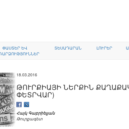
ՓԱՍՏԵՐ ԵՎ
ՏԵՍԱԴԱՐԱՆ
ԼՈՒՐԵՐ
Ա
ԴԱՐՁՈՒԹՅՈՒՆՆԵՐ
18.03.2016
ԹՈՒՐՔԻԱՅԻ ՆԵՐՔԻՆ ՔԱՂԱՔԱԿ
ՓԵՏՐՎԱՐ)
Հայկ Գաբրիելյան
Թուրքագետ