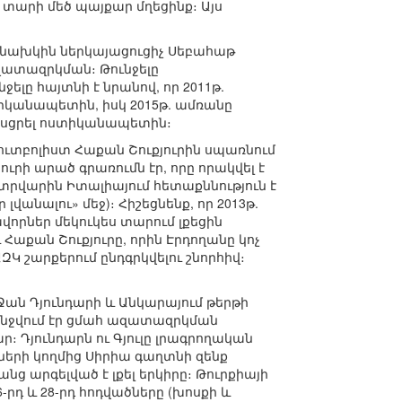
 տարի մեծ պայքար մղեցինք։ Այս
նախկին ներկայացուցիչ Սեբահաթ
զատազրկման։ Թունջելը
ջելը հայտնի է նրանով, որ 2011թ.
տիկանապետին, իսկ 2015թ. ամռանը
հասցրել ոստիկանապետին։
ւտբոլիստ Հաքան Շուքյուրին սպառնում
քյուրի արած գրառումն էր, որը որակվել է
տրվարին Իտալիայում հետաքննություն է
վանալու» մեջ)։ Հիշեցնենք, որ 2013թ.
որներ մեկուկես տարում լքեցին
աքան Շուքյուրը, որին Էրդողանը կոչ
ԱԶԿ շարքերում ընդգրկվելու շնորհիվ։
ան Դյունդարի և Անկարայում թերթի
անջվում էր ցմահ ազատազրկման
։ Դյունդարն ու Գյուլը լրագրողական
ների կողմից Սիրիա գաղտնի զենք
նց արգելված է լքել երկիրը։ Թուրքիայի
-րդ և 28-րդ հոդվածները (խոսքի և