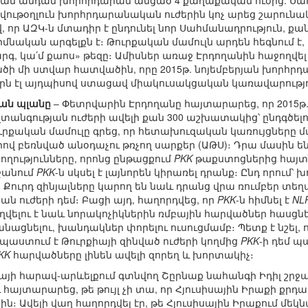
ան անդամ խորհրդարան անցած 4 քաղաքական ուժից: Ս
ավութօղլուն խորհրդարանական ուժերին կոչ արեց շարու
վ, որ ԱԶԿ-ն մտադիր է ընդունել նոր Սահմանադրություն, ք
նական արգելքն է։ Թուրքական մամուլն արդեն հեգնում է, ո
կա՛մ քաոս» թեզը։ Ամիսներ առաջ Էրդողանին հաջողվել էր
ծի մի ստվար հատվածին, որը 2015թ. նոյեմբերյան խորհր
որն էլ այդպիսով ստացավ միակուսակցական կառավարությու
կան պլանը
– Փետրվարին Էրդողանը հայտարարեց, որ 2015թ.
տանգության ուժերի ավելի քան 300 աշխատակից՝ ընդգծելով
ւրքական մամուլը գրեց, որ հետախուզական կառույցները մ
րով բեռնված անօդաչու թռչող սարքեր (ԱԹՍ)։ Դրա մասին ե
ղությունները, որոնց ընթացքում
PKK
թաքստոցներից հայտն
րջանում
PKK
-ն սկսել է լայնորեն կիրառել դրանք։ Ընդ որում՝
 Քուրդ զինյալները կարող են նաև դրանց վրա ռումբեր տե
ն ուժերի դեմ։ Բացի այդ, հաղորդվեց, որ
PKK
-ն հիմնել է
NL
ղվելու է նաև նորակոչիկներին ռմբային հարվածներ հասցնել
ացնելու, խանդակներ փորելու ուսուցմամբ։ Պետք է նշել
նպաստում է Թուրքիայի զինված ուժերի կողմից
PKK
-ի դեմ պ
KK
հարվածները լինեն ավելի զորեղ և խորտակիչ։
իայի հարավ-արևելքում գտնվող Շըրնաք նահանգի Իդիլ շրջա
 հայտարարեց, թե թույլ չի տա, որ Հյուսիսային Իրաքի ք
 Ավելի վաղ հաղորդվել էր, թե Հյուսիսային Իրաքում մեկն