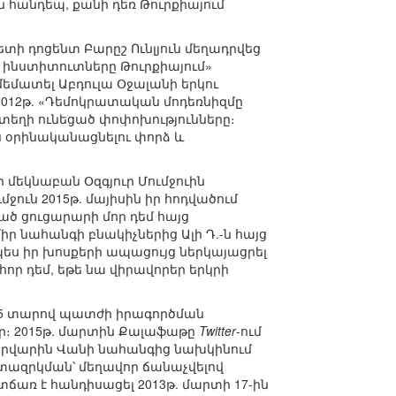
 հանդեպ, քանի դեռ Թուրքիայում
ի դոցենտ Բարըշ Ունլյուն մեղադրվեց
ւ ինստիտուտները Թուրքիայում»
մատել Աբդուլա Օջալանի երկու
012թ. «Դեմոկրատական մոդեռնիզմը
 տեղի ունեցած փոփոխությունները։
 օրինականացնելու փորձ և
 մեկնաբան Օզգյուր Մումջուին
ուն 2015թ. մայիսին իր հոդվածում
ած ցուցարարի մոր դեմ հայց
իր նահանգի բնակիչներից Ալի Դ.-ն հայց
րպես իր խոսքերի ապացույց ներկայացրել
հոր դեմ, եթե նա վիրավորեր երկրի
5 տարով պատժի իրագործման
ր։ 2015թ. մարտին Քալաֆաթը
Twitter
-ում
ետրվարին Վանի նահանգից նախկինում
ազրկման՝ մեղավոր ճանաչվելով
առ է հանդիսացել 2013թ. մարտի 17-ին