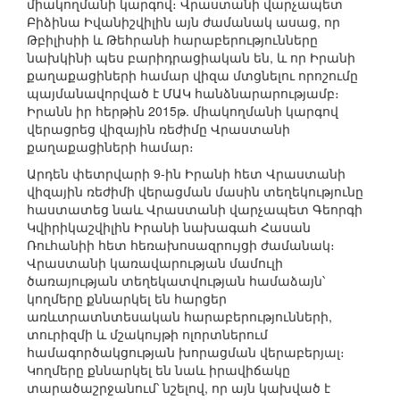
միակողմանի կարգով։ Վրաստանի վարչապետ
Բիձինա Իվանիշվիլին այն ժամանակ ասաց, որ
Թբիլիսիի և Թեհրանի հարաբերությունները
նախկինի պես բարիդրացիական են, և որ Իրանի
քաղաքացիների համար վիզա մտցնելու որոշումը
պայմանավորված է ՄԱԿ հանձնարարությամբ։
Իրանն իր հերթին 2015թ. միակողմանի կարգով
վերացրեց վիզային ռեժիմը Վրաստանի
քաղաքացիների համար։
Արդեն փետրվարի 9-ին Իրանի հետ Վրաստանի
վիզային ռեժիմի վերացման մասին տեղեկությունը
հաստատեց նաև Վրաստանի վարչապետ Գեորգի
Կվիրիկաշվիլին Իրանի նախագահ Հասան
Ռուհանիի հետ հեռախոսազրույցի ժամանակ։
Վրաստանի կառավարության մամուլի
ծառայության տեղեկատվության համաձայն՝
կողմերը քննարկել են հարցեր
առևտրատնտեսական հարաբերությունների,
տուրիզմի և մշակույթի ոլորտներում
համագործակցության խորացման վերաբերյալ։
Կողմերը քննարկել են նաև իրավիճակը
տարածաշրջանում՝ նշելով, որ այն կախված է