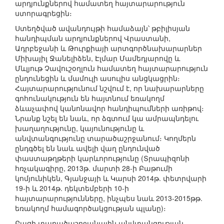
արդյունքներով համատեղ հայտարարություն
ստորագրեցին։
Ստեղծված ավանդույթի համաձայն՝ թբիլիսյան
հանդիպման արդյունքներով Վրաստանի,
Ադրբեջանի և Թուրքիայի արտգործնախարարներ
Միխայիլ Ջանելիձեն, Էլմար Մամեդյարովը և
Մևլյութ Չավուշօղլուն համատեղ հայտարարություն
ընդունեցին և մամուլի ասուլիս անցկացրին։
Հայտարարությունում նշվում է, որ նախարարները
գոհունակություն են հայտնում եռակողմ
ձևաչափով կանոնավոր հանդիպումների առիթով։
Նրանք նշել են նաև, որ ձգտում կա ամրապնդելու
խաղաղությունը, կայունությունը և
անվտանգությունը տարածաշրջանում։ Կողմերն
ընդգծել են նաև ավելի վաղ ընդունված
փաստաթղթերի կարևորությունը (Տրապիզոնի
հռչակագիրը, 2013թ. մարտի 28-ի Բաթումի
կոմյունիկեն, Գյանջայի և Կարսի 2014թ. փետրվարի
19-ի և 2014թ. դեկտեմբերի 10-ի
հայտարարությունները, ինչպես նաև 2013-2015թթ.
եռակողմ համագործակցության պլանը)։
Բացի տարածաշրջանային անվտանգության