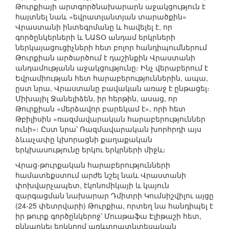
Թուրքիայի արտգործնախարարն աջակցություն է
հայտնել նաև «եվրատլանտյան տարածքին»
Վրաստանի ինտեգրմանը և հավելել է, որ
գործընկերների և ՆԱՏՕ անդամ երկրների
ներկայացուցիչների հետ բոլոր հանդիպումներում
Թուրքիան արծարծում է դաշինքին Վրաստանի
անդամությանն աջակցությունը։ Ինչ վերաբերում է
Եվրամիության հետ հարաբերություններին, ապա,
ըստ նրա, Վրաստանը բավական առաջ է ընթացել։
Միխայիլ Ջանելիձեն, իր հերթին, ասաց, որ
Թուրքիան «մերձավոր բարեկամ է», որի հետ
Թբիլիսին «ռազմավարական հարաբերություններ
ունի»։ Ըստ նրա՝ Ռազմավարական խորհրդի այս
ձևաչափը կխորացնի քաղաքական
երկխասությունը երկու երկրների միջև։
Վրաց-թուրքական հարաբերությունների
համատեքստում արժե նշել նաև Վրաստանի
փոխվարչապետ, էկոնոմիկայի և կայուն
զարգացման նախարար Դմիտրի Կումսիշվիլու այցը
(24-25 փետրվարի) Թուրքիա, որտեղ նա հանդիպել է
իր թուրք գործընկերոջ՝ Մուսթաֆա Էլիթաշի հետ,
քննարկել երկկողմ առևտրատնտեսական