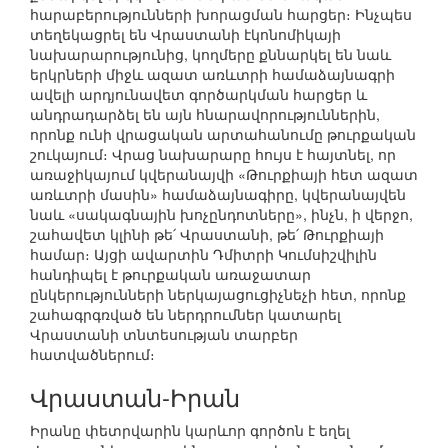
հարաբերությունների խորացման հարցեր։ Ինչպես
տեղեկացրել են Վրաստանի էկոնոմիկայի
նախարարությունից, կողմերը քննարկել են նաև
երկրների միջև ազատ առևտրի համաձայնագրի
ավելի արդյունավետ գործարկման հարցեր և
անդրադարձել են այն հնարավորություններին,
որոնք ունի վրացական արտահանումը թուրքական
շուկայում։ Վրաց նախարարը հույս է հայտնել, որ
առաջիկայում կվերանայվի «Թուրքիայի հետ ազատ
առևտրի մասին» համաձայնագիրը, կվերանայվեն
նաև «սակագնային խոչընդոտները», ինչն, ի վերջո,
շահավետ կլինի թե՛ Վրաստանի, թե՛ Թուրքիայի
համար։ Այցի ավարտին Դմիտրի Կումսիշվիլին
հանդիպել է թուրքական առաջատար
ընկերությունների ներկայացուցիչնեչի հետ, որոնք
շահագրգռված են ներդրումներ կատարել
Վրաստանի տնտեսության տարբեր
հատվածներում։
Վրաստան-Իրան
Իրանը փետրվարին կարևոր գործոն է եղել