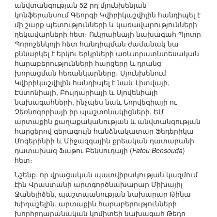
անվտանգության 52-րդ մյունխենյան
կոնֆերանսում Գեորգի Կվիրիկաշվիլին հանդիպել է
մի շարք պետությունների և կառավարությունների
ղեկավարների հետ։ Ուկրաինայի նախագահ Պյոտր
Պորոշենկոյի հետ հանդիպման ժամանակ նա
քննարկել է երկու երկրների առևտրատնտեսական
հարաբերությունների հարցերը և դրանց
խորացման հեռանկարները։ Մյունխենում
Կվիրիկաշվիլին հանդիպել է նաև Լիտվայի,
Էստոնիայի, Բուլղարիայի և Սլովենիայի
նախագահների, ինչպես նաև Նորվեգիայի ու
Չեռնոգորիայի իր պաշտոնակիցների, ԵՄ
արտաքին քաղաքականության և անվտանգության
հարցերով գերագույն հանձնակատար Ֆեդերիկա
Մոգերինիի և Միջազգային քրեական դատարանի
դատախազ Ֆաթու Բենսուդայի (
Fatou Bensouda
)
հետ։
Նշենք, որ վրացական պատվիրակության կազմում
էին Վրաստանի արտգործնախարար Միխայիլ
Ջանելիձեն, պաշտպանության նախարար Թինա
Խիդաշելին, արտաքին հարաբերությունների
խորհրդարանական կոմիտեի նախագահ Թեդո