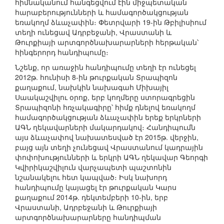
հիմնականում հանգեցվում էին միջպետական
հարաբերությունների և համագործակցության
եռակողմ ձևաչափին։ Փետրվարի 19-ին Թբիլիսիում
տեղի ունեցավ Ադրբեջանի, Վրաստանի և
Թուրքիայի արտգործնախարարների հերթական՝
հինգերորդ հանդիպումը։
Նշենք, որ առաջին հանդիպումը տեղի էր ունեցել
2012թ. հունիսի 8-ին թուրքական Տրապիզոն
քաղաքում, նախկին նախագահ Միխայիլ
Սաակաշվիլու օրոք, երբ կողմերը ստորագրեցին
Տրապիզոնի հռչակագիրը՝ հիմք դնելով եռակողմ
համագործակցության ձևաչափին երեք երկրների
ԱԳՆ ղեկավարների մակարդակով։ Հանդիպումն
այս ձևաչափով նախատեսված էր 2015թ. վերջին,
բայց այն տեղի չունեցավ Վրաստանում կադրային
փոփոխությունների և երկրի ԱԳՆ ղեկավար Գեորգի
Կվիրիկաշվիլուն վարչապետի պաշտոնին
նշանակելու հետ կապված։ Իսկ նախորդ
հանդիպումը կայացել էր թուրքական Կարս
քաղաքում 2014թ. դեկտեմբերի 10-ին, երբ
Վրաստանի, Ադրբեջանի և Թուրքիայի
արտգործնախարարները հանդիպման