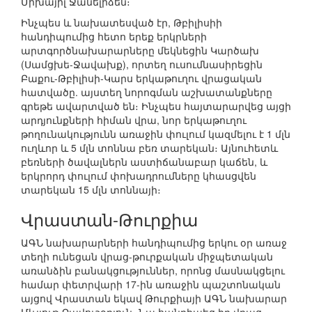
Միխայիլ Ջանելիձեն։
Ինչպես և նախատեսված էր, Թբիլիսիի
հանդիպումից հետո երեք երկրների
արտգործնախարարները մեկնեցին Կարծախ
(Սամցխե-Ջավախք), որտեղ ուսումնասիրեցին
Բաքու-Թբիլիսի-Կարս երկաթուղու վրացական
հատվածը. այստեղ նորոգման աշխատանքները
գրեթե ավարտված են։ Ինչպես հայտարարվեց այցի
արդյունքների հիման վրա, նոր երկաթուղու
թողունակությունն առաջին փուլում կազմելու է 1 մլն
ուղևոր և 5 մլն տոննա բեռ տարեկան։ Այնուհետև
բեռների ծավալներն աստիճանաբար կաճեն, և
երկրորդ փուլում փոխադրումները կհասցվեն
տարեկան 15 մլն տոննայի։
Վրաստան-Թուրքիա
ԱԳՆ նախարարների հանդիպումից երկու օր առաջ
տեղի ունեցան վրաց-թուրքական միջպետական
առանձին բանակցություններ, որոնց մասնակցելու
համար փետրվարի 17-ին առաջին պաշտոնական
այցով Վրաստան եկավ Թուրքիայի ԱԳՆ նախարար