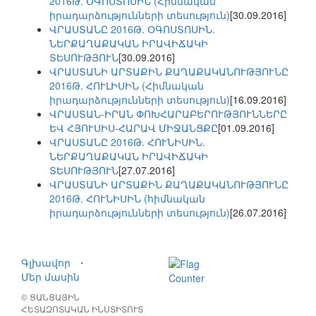
2016Թ. ՕԳՈՍՏՈՍԻՆ (Հիմնական
իրադարձությունների տեսություն)
[30.09.2016]
ՎՐԱՍՏԱՆԸ 2016Թ. ՕԳՈՍՏՈՍԻՆ.
ՆԵՐՔԱՂԱՔԱԿԱՆ ԻՐԱՎԻՃԱԿԻ
ՏԵՍՈՒԹՅՈՒՆ
[30.09.2016]
ՎՐԱՍՏԱՆԻ ԱՐՏԱՔԻՆ ՔԱՂԱՔԱԿԱՆՈՒԹՅՈՒՆԸ
2016Թ. ՀՈՒԼԻՍԻՆ (Հիմնական
իրադարձությունների տեսություն)
[16.09.2016]
ՎՐԱՍՏԱՆ-ԻՐԱՆ ՓՈԽՀԱՐԱԲԵՐՈՒԹՅՈՒՆՆԵՐԸ
ԵՎ ՀՅՈՒՍԻՍ-ՀԱՐԱՎ ՄԻՋԱՆՑՔԸ
[01.09.2016]
ՎՐԱՍՏԱՆԸ 2016Թ. ՀՈՒՆԻՍԻՆ.
ՆԵՐՔԱՂԱՔԱԿԱՆ ԻՐԱՎԻՃԱԿԻ
ՏԵՍՈՒԹՅՈՒՆ
[27.07.2016]
ՎՐԱՍՏԱՆԻ ԱՐՏԱՔԻՆ ՔԱՂԱՔԱԿԱՆՈՒԹՅՈՒՆԸ
2016Թ. ՀՈՒՆԻՍԻՆ (հիմնական
իրադարձությունների տեսություն)
[26.07.2016]
Գլխավոր
⋅
Մեր մասին
© ՑԱՆՑԱՅԻՆ
ՀԵՏԱԶՈՏԱԿԱՆ ԻՆՍՏԻՏՈՒՏ