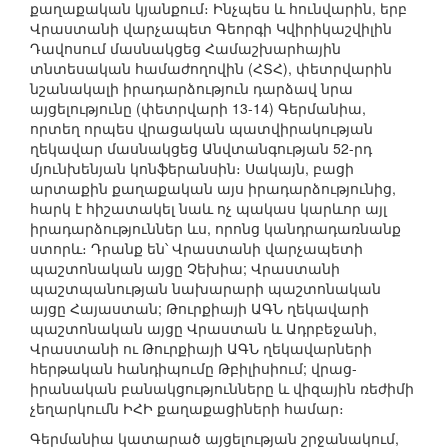
քաղաքական կյանքում։ Ինչպես և հունվարին, երբ
Վրաստանի վարչապետ Գեորգի Կվիրիկաշվիլին
Դավոսում մասնակցեց Համաշխարհային
տնտեսական համաժողովին (ՀՏՀ), փետրվարին
նշանակալի իրադարձություն դարձավ նրա
այցելությունը (փետրվարի 13-14) Գերմանիա,
որտեղ որպես վրացական պատվիրակության
ղեկավար մասնակցեց Անվտանգության 52-րդ
մյունխենյան կոնֆերանսին։ Սակայն, բացի
արտաքին քաղաքական այս իրադարձությունից,
հարկ է հիշատակել նաև ոչ պակաս կարևոր այլ
իրադարձություններ ևս, որոնց կանդրադառնանք
ստորև։ Դրանք են՝ Վրաստանի վարչապետի
պաշտոնական այցը Չեխիա; Վրաստանի
պաշտպանության նախարարի պաշտոնական
այցը Հայաստան; Թուրքիայի ԱԳՆ ղեկավարի
պաշտոնական այցը Վրաստան և Ադրբեջանի,
Վրաստանի ու Թուրքիայի ԱԳՆ ղեկավարների
հերթական հանդիպումը Թբիլիսիում; վրաց-
իրանական բանակցությունները և վիզային ռեժիմի
չեղարկումն ԻՀԻ քաղաքացիների համար։
Գերմանիա կատարած այցելության շրջանակում,