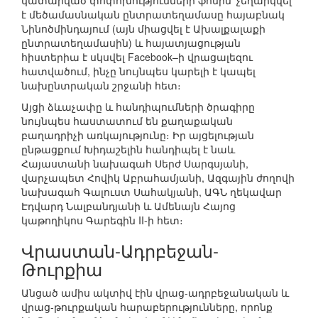
կատարված փոփոխությունների ֆոնին՝ չեղարկվել
է մեծամասնական ընտրատեղամասը հայաբնակ
Նինոծմինդայում (այն միացվել է Ախալքալաքի
ընտրատեղամասին) և հայատյացության
հիստերիա է սկսվել Facebook–ի վրացալեզու
հատվածում, ինչը նույնպես կարելի է կապել
նախընտրական շրջանի հետ։
Այցի ձևաչափը և հանդիպումների ծրագիրը
նույնպես հաստատում են քաղաքական
բաղադրիչի առկայությունը։ Իր այցելության
ընթացքում Խիդաշելին հանդիպել է նաև
Հայաստանի նախագահ Սերժ Սարգսյանի,
վարչապետ Հովիկ Աբրահամյանի, Ազգային ժողովի
նախագահ Գալուստ Սահակյանի, ԱԳՆ ղեկավար
Էդվարդ Նալբանդյանի և Ամենայն Հայոց
կաթողիկոս Գարեգին II-ի հետ։
Վրաստան-Ադրբեջան-
Թուրքիա
Անցած ամիս ակտիվ էին վրաց-ադրբեջանական և
վրաց-թուրքական հարաբերությունները, որոնք