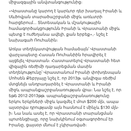
միջազգային անվտանգությունից։
«Վրաստանը կարող է կարևոր դեր խաղալ Իրանի և
Սևծովյան տարածաշրջանի միջև առևտրի
հարցերում... Տնտեսական և մշակութային
համագործակցությունն Իրանի և Վրաստանի միջև
պետք է ուժեղանա ավելի, քան երբեք»,- նշել է
նախագահ Ռուհանին։
Առկա տեղեկատվության համաձայն՝ Վրաստանի
վարչապետը Հասան Ռուհանիին հրավիրել է
այցելել Վրաստան։ Հաստատելով Վրաստանի հետ
վիզային ռեժիմի դադարեցման մասին
տեղեկությունը՝ Վրաստանում Իրանի փոխդեսպան
Մոհսեն Քեբրյայը նշել է, որ 2013թ. անվիզա ռեժիմ
մտցնելն անդրադարձել է Վրաստանի և Իրանի
միջև ապրանքաշրջանառության վրա։ Նա նշել է, որ
եթե 2012-2013թթ. ապրանքաշրջանառությունը
երկու երկրների միջև կազմել է մոտ $200 մլն, ապա
այսօրվա դրությամբ այն հասնում է մինչև $130 մլն-
ի։ Նա նաև ասել է, որ Վրաստանի տարանցման
պոտենցիալը, որը նախկինում օգտագործում էր
Իրանը, ցայսօր մնում է չկիրառված։