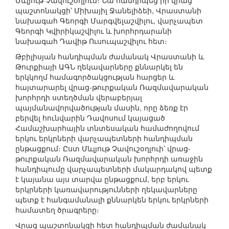
Մևլյութ Չավուշօղլուն։ Նա հանդիպեց իր վրաց
պաշտոնակցի՝ Միխայիլ Ջանելիձեի, Վրաստանի
նախագահ Գեորգի Մարգվելաշվիլու, վարչապետ
Գեորգի Կվիրիկաշվիլու և խորհրդարանի
նախագահ Դավիթ Ուսուպաշվիլու հետ։
Թբիլիսյան հանդիպման ժամանակ Վրաստանի և
Թուրքիայի ԱԳՆ ղեկավարները քննարկել են
երկկողմ համագործակցության հարցեր և
հայտարարել վրաց-թուրքական Ռազմավարական
խորհրդի ստեղծման վերաբերյալ
պայմանավորվածության մասին, որը ձեռք էր
բերվել հունվարին Դավոսում կայացած
Համաշխարհային տնտեսական համաժողովում
երկու երկրների վարչապետների հանդիպման
ընթացքում։ Ըստ Մևլյութ Չավուշօղլուի՝ վրաց-
թուրքական Ռազմավարական խորհրդի առաջին
հանդիպումը վարչապետների մակարդակով պետք
է կայանա այս տարվա ընթացքում, երբ երկու
երկրների կառավարությունների ղեկավարները
պետք է հանգամանալի քննարկեն երկու երկրների
համատեղ ծրագրերը։
Վրաց պաշտոնակցի հետ հանդիպման ժամանակ