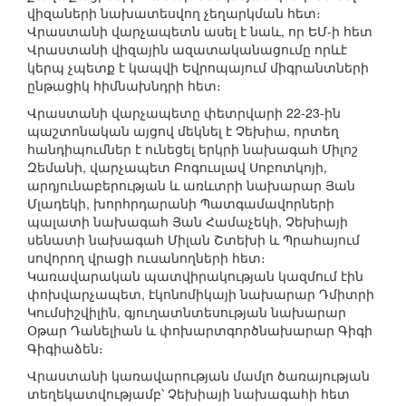
վիզաների նախատեսվող չեղարկման հետ։
Վրաստանի վարչապետն ասել է նաև, որ ԵՄ-ի հետ
Վրաստանի վիզային ազատականացումը որևէ
կերպ չպետք է կապվի Եվրոպայում միգրանտների
ընթացիկ հիմնախնդրի հետ։
Վրաստանի վարչապետը փետրվարի 22-23-ին
պաշտոնական այցով մեկնել է Չեխիա, որտեղ
հանդիպումներ է ունեցել երկրի նախագահ Միլոշ
Զեմանի, վարչապետ Բոգուսլավ Սոբոտկոյի,
արդյունաբերության և առևտրի նախարար Յան
Մլադեկի, խորհրդարանի Պատգամավորների
պալատի նախագահ Յան Համաչեկի, Չեխիայի
սենատի նախագահ Միլան Շտեխի և Պրահայում
սովորող վրացի ուսանողների հետ։
Կառավարական պատվիրակության կազմում էին
փոխվարչապետ, էկոնոմիկայի նախարար Դմիտրի
Կումսիշվիլին, գյուղատնտեսության նախարար
Օթար Դանելիան և փոխարտգործնախարար Գիգի
Գիգիաձեն։
Վրաստանի կառավարության մամլո ծառայության
տեղեկատվությամբ՝ Չեխիայի նախագահի հետ