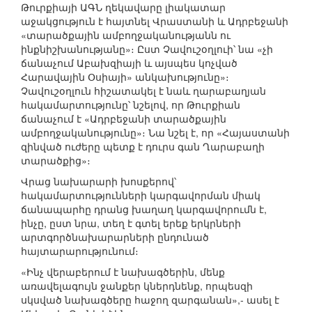
Թուրքիայի ԱԳՆ ղեկավարը լիակատար
աջակցություն է հայտնել Վրաստանի և Ադրբեջանի
«տարածքային ամբողջականությանն ու
ինքնիշխանությանը»։ Ըստ Չավուշօղլուի՝ նա «չի
ճանաչում Աբախզիայի և այսպես կոչված
Հարավային Օսիայի» անկախությունը»։
Չավուշօղլուն հիշատակել է նաև ղարաբաղյան
հակամարտությունը՝ նշելով, որ Թուրքիան
ճանաչում է «Ադրբեջանի տարածքային
ամբողջականությունը»։ Նա նշել է, որ «Հայաստանի
զինված ուժերը պետք է դուրս գան Ղարաբաղի
տարածքից»։
Վրաց նախարարի խոսքերով՝
հակամարտությունների կարգավորման միակ
ճանապարհը դրանց խաղաղ կարգավորումն է,
ինչը, ըստ նրա, տեղ է գտել երեք երկրների
արտգործնախարարների ընդունած
հայտարարությունում։
«Ինչ վերաբերում է նախագծերին, մենք
առավելագույն ջանքեր կներդնենք, որպեսզի
սկսված նախագծերը հաջող զարգանան»,- ասել է