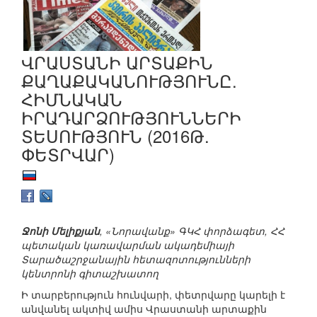
ՎՐԱՍՏԱՆԻ ԱՐՏԱՔԻՆ
ՔԱՂԱՔԱԿԱՆՈՒԹՅՈՒՆԸ.
ՀԻՄՆԱԿԱՆ
ԻՐԱԴԱՐՁՈՒԹՅՈՒՆՆԵՐԻ
ՏԵՍՈՒԹՅՈՒՆ (2016Թ.
ՓԵՏՐՎԱՐ)
Ջոնի Մելիքյան
, «Նորավանք» ԳԿՀ փորձագետ, ՀՀ
պետական կառավարման ակադեմիայի
Տարածաշրջանային հետազոտությունների
կենտրոնի գիտաշխատող
Ի տարբերություն հունվարի, փետրվարը կարելի է
անվանել ակտիվ ամիս Վրաստանի արտաքին