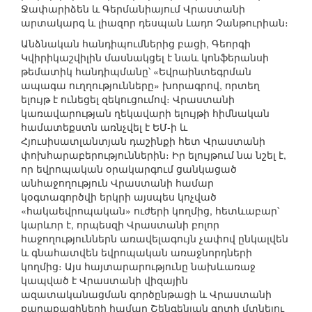
Ջափարիձեն և Գերմանիայում Վրաստանի
արտակարգ և լիազոր դեսպան Լադո Չանթուրիան։
Անձնական հանդիպումներից բացի, Գեորգի
Կվիրիկաշվիլին մասնակցել է նաև կոնֆերանսի
թեմատիկ հանդիպմանը՝ «Եվրաինտեգրման
ապագա ուղղությունները» խորագրով, որտեղ
ելույթ է ունեցել զեկուցումով։ Վրաստանի
կառավարության ղեկավարի ելույթի հիմնական
համատեքստն առնչվել է ԵՄ-ի և
Հյուսիսատլանտյան դաշինքի հետ Վրաստանի
փոխհարաբերություններին։ Իր ելույթում նա նշել է,
որ եվրոպական օրակարգում ցանկացած
անհաջողություն Վրաստանի համար
կօգտագործվի երկրի այսպես կոչված
«հակաեվրոպական» ուժերի կողմից, հետևաբար՝
կարևոր է, որպեսզի Վրաստանի բոլոր
հաջողություններն առավելագույն չափով ընկալվեն
և գնահատվեն եվրոպական առաջնորդների
կողմից։ Այս հայտարարությունը նախևառաջ
կապված է Վրաստանի վիզային
ազատականացման գործընթացի և Վրաստանի
քաղաքացիների համար Շենգենյան գոտի մտնելու