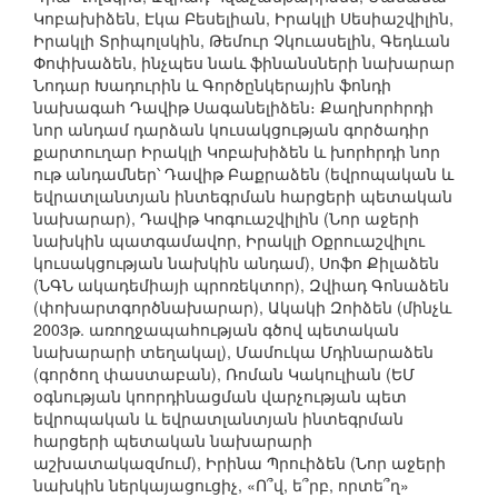
Կոբախիձեն, Էկա Բեսելիան, Իրակլի Սեսիաշվիլին,
Իրակլի Տրիպոլսկին, Թեմուր Չկուասելին, Գեդևան
Փոփխաձեն, ինչպես նաև ֆինանսների նախարար
Նոդար Խադուրին և Գործընկերային ֆոնդի
նախագահ Դավիթ Սագանելիձեն։ Քաղխորհրդի
նոր անդամ դարձան կուսակցության գործադիր
քարտուղար Իրակլի Կոբախիձեն և խորհրդի նոր
ութ անդամներ՝ Դավիթ Բաքրաձեն (եվրոպական և
եվրատլանտյան ինտեգրման հարցերի պետական
նախարար), Դավիթ Կոգուաշվիլին (Նոր աջերի
նախկին պատգամավոր, Իրակլի Օքրուաշվիլու
կուսակցության նախկին անդամ), Սոֆո Քիլաձեն
(ՆԳՆ ակադեմիայի պրոռեկտոր), Զվիադ Գոնաձեն
(փոխարտգործնախարար), Ակակի Զոիձեն (մինչև
2003թ. առողջապահության գծով պետական
նախարարի տեղակալ), Մամուկա Մդինարաձեն
(գործող փաստաբան), Ռոման Կակուլիան (ԵՄ
օգնության կոորդինացման վարչության պետ
եվրոպական և եվրատլանտյան ինտեգրման
հարցերի պետական նախարարի
աշխատակազմում), Իրինա Պրուիձեն (Նոր աջերի
նախկին ներկայացուցիչ, «Ո՞վ, ե՞րբ, որտե՞ղ»