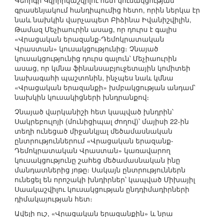
Գեորգի Կվիրիկաշվիլու հետ կուսակցության
գրասենյակում հանդիպումից հետո, որին ներկա էր
նաև նախկին վարչապետ Բիձինա Իվանիշվիլին,
Թամազ Մեչիաուրին ասաց, որ դուրս է գալիս
«Վրացական երազանք-Դեմոկրատական
Վրաստան» կուսակցությունից։ Չնայած
կուսակցությունից դուրս գալուն՝ Մեչիաուրին
ասաց, որ կմնա ֆինանսաբյուջետային կոմիտեի
նախագահի պաշտոնին, ինչպես նաև կմնա
«Վրացական երազանքի» խմբակցության անդամ՝
նախկին կուսակիցների խնդրանքով։
Չնայած վարկանիշի հետ կապված խնդրին՝
Սակրեբուլոյի (մունիցիպալ ժողով)՝ մայիսի 22-ին
տեղի ունեցած միջանկյալ մեծամասնական
ընտրություններում «Վրացական երազանք-
Դեմոկրատական Վրաստան» կառավարող
կուսակցությունը շահեց մեծամասնական ինը
մանդատներից յոթը։ Սակայն ընտրություններն
ունեցել են որոշակի խնդիրներ՝ կապված Միխայիլ
Սաակաշվիլու կուսակցության ընդդիմադիրների
դիմակայության հետ։
Ավելի ուշ, «Վրացական երազանքին» և նրա