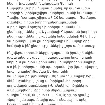
հետո Վրաստանի նախագահ Գեորգի
Մարգվելաշվիլին հայտարարեց, որ վարչապետ
Գեորգի Կվիրիկաշվիլու, խորհրդարանի նախագահ
Դավիթ Ուսուպաշվիլու և ԿԸՀ նախագահ Թամարա
Ժվանիայի հետ խորհրդակցությունների
արդյունքում որոշել է խորհրդարանական
ընտրությունները և Աջարիայի Գերագույն խորհրդի
ընտրությունները նշանակել հոկտեմբերի 8-ին, իսկ
նախընտրական քարոզարշավի մեկնարկի օրը՝
հունիսի 8-ին՝ ընտրություններից չորս ամիս առաջ։
Ինչ վերաբերում է ներքաղաքական իրավիճակին,
ապա պետք է ասել, որ կառավարող կոալիցիայի
ներսում բախումներին տեմպ հաղորդեցին մայիսի
8-9-ին խորհրդարանի պատգամավոր (կառավարող
կոալիցիայից) Թամազ Մեչիաուրիի
հայտարարությունները։ Մեչիաուրին մայիսի 8-ին,
մեկնաբանելով վրաց-ամերիկյան երկրորդ
զորավարժությունները («Արժանի գործընկեր»,
անցկացվեցին Թբիլիսիի մերձակայքում՝
Վազիանիում, մայիսի 11-26-ին), նշեց, որ դրանք
«կարող են սպառնալիք պարունակել» ու սրել
Ռուսաստանի հետ Վրաստանի