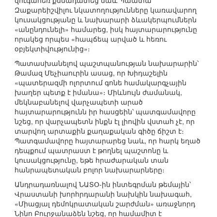
զուգահեռ քննադատեց նաև Պաատա
Զաքարեիշվիլու նկատողությունները կառավարող
կուսակցությանը և նախարարի ձևակերպումներն
«անընդունելի» համարեց, իսկ հայտարարությունը
որակեց որպես «հապճեպ արված և հեռու
օբյեկտիվությունից»։
Պատասխանելով պաշտպանության նախարարին՝
Թամազ Մեչիաուրին ասաց, որ Խիդաշելին
«պատերազմի ոլորտում գոնե համակարգչային
խաղեր պետք է իմանա»։ Միևնույն ժամանակ,
մեկնաբանելով վարչապետի արած
հայտարարությունն իր հասցեին՝ պատգամավորը
նշեց, որ վարչապետն ինքն էլ լիովին վստահ չէ, որ
տարվող արտաքին քաղաքական գիծը ճիշտ է։
Պատգամավորը հայտարարեց նաև, որ հարկ եղած
դեպքում պատրաստ է թողնել պաշտոնը և
կուսակցությունը, եթե հրաժարական տան
հանրապետական բոլոր նախարարները։
Անդրադառնալով ՆԱՏՕ-ին ինտեգրման թեմային՝
Վրաստանի խորհրդարանի նախկին նախագահ,
«Միացյալ դեմոկրատական շարժման» առաջնորդ
Նինո Բուրջանաձեն նշեց, որ համամիտ է