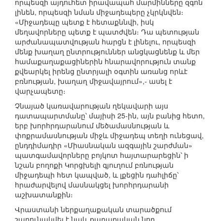
որպեսզի այդուհետ իրավապահ մարմինները զգոն
լինեն, որպեսզի նման միջադեպերը չկրկնվեն։
«Միջադեպը պետք է հետաքննվի, իսկ
մեղավորները պետք է պատժվեն։ Դա պետության
արժանապատվության հարցն է լինելու, որպեսզի
մենք խաղաղ ընտրություններ անցկացնենք և մեր
համաքաղաքացիներին հնարավորություն տանք
քվեարկել իրենց ընտրյալի օգտին առանց որևէ
բռնության, խաղաղ միջավայրում»,- ասել է
վարչապետը։
Չնայած կառավարության ղեկավարի այս
դատապարտմանը՝ մայիսի 25-ին, այն բանից հետո,
երբ խորհրդարանում մեծամասնության և
փոքրամասնության միջև միջադեպ տեղի ունեցավ,
ընդդիմադիր «Միասնական ազգային շարժման»
պատգամավորները բոյկոտ հայտարարեցին՝ ի
նշան բողոքի Կորցխելի գյուղում բռնության
միջադեպի հետ կապված, և լքեցին դահլիճը՝
հրաժարվելով մասնակցել խորհրդարանի
աշխատանքին։
Վրաստանի ներքաղաքական տարածքում
շարունակվել է նաև քաղաքական նոր