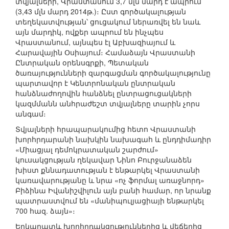
տվյալների, Վրաստանում 3,7 մլն մարդ է ապրում
(3,43 մլն մարդ 2014թ.)։ Ըստ գործակալության
տեղեկատվության՝ ցուցակում ներառվել են նաև
այն մարդիկ, ովքեր ապրում են ինչպես
Վրաստանում, այնպես էլ Աբխազիայում և
Հարավային Օսիայում։ Համաձայն Վրաստանի
Ընտրական օրենսգրքի, Պետական
ծառայությունների զարգացման գործակալությունը
պարտավոր է Կենտրոնական ընտրական
հանձնաժողովին հանձնել ընտրացուցակների
կազմմանն անհրաժեշտ տվյալները տարին չորս
անգամ։
Տվյալների հրապարակումից հետո Վրաստանի
խորհրդարանի նախկին նախագահ և ընդդիմադիր
«Միացյալ դեմոկրատական շարժում»
կուսակցության ղեկավար Նինո Բուրջանաձեն
խիստ քննադատության է ենթարկել Վրաստանի
կառավարությանը և նրա «ոչ ֆորմալ առաջնորդ»
Բիձինա Իվանիշվիլուն այն բանի համար, որ նրանք
պատրաստվում են «մանիպուլյացիայի ենթարկել
700 հազ. ձայն»։
Երկարատև խորհրդակցություններից և վեճերից