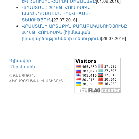
ԵՎ ՀՅՈՒՍԻՍ-ՀԱՐԱՎ ՄԻՋԱՆՑՔԸ
[01.09.2016]
ՎՐԱՍՏԱՆԸ 2016Թ. ՀՈՒՆԻՍԻՆ.
ՆԵՐՔԱՂԱՔԱԿԱՆ ԻՐԱՎԻՃԱԿԻ
ՏԵՍՈՒԹՅՈՒՆ
[27.07.2016]
ՎՐԱՍՏԱՆԻ ԱՐՏԱՔԻՆ ՔԱՂԱՔԱԿԱՆՈՒԹՅՈՒՆԸ
2016Թ. ՀՈՒՆԻՍԻՆ (հիմնական
իրադարձությունների տեսություն)
[26.07.2016]
Գլխավոր
⋅
Մեր մասին
© ՑԱՆՑԱՅԻՆ
ՀԵՏԱԶՈՏԱԿԱՆ ԻՆՍՏԻՏՈՒՏ