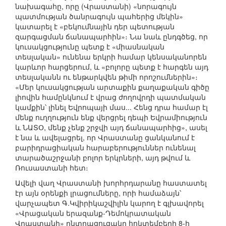
նախագահը, որը (Վրաստանի) «նորագույն
պատմության ծանրագույն պահերից մեկին»
կատարել է «բեկումնային դեր պետության
զարգացման ճանապարհին»։ Նա նաև ընդգծեց, որ
կուսակցությունը պետք է «միասնական
տեսլական» ունենա երկրի համար կենսականորեն
կարևոր հարցերում, և «բոլորը պետք է հարգեն այդ
տեսլականն ու ենթարկվեն թիմի որոշումներին»։
«Մեր կուսակցության արտաքին քաղաքական գիծը
լիովին համընկնում է վրաց ժողովրդի պատմական
կամքին՝ լինել Եվրոպայի մաս... Հենց դրա համար էլ
մենք ուղղություն ենք վերցրել դեպի Եվրամիություն
և ՆԱՏՕ, մենք չենք շրջվի այդ ճանապարհից», ասել
է նա և ավելացրել, որ Վրաստանը ցանկանում է
բարիդրացիական հարաբերություններ ունենալ
տարածաշրջանի բոլոր երկրների, այդ թվում և
Ռուսաստանի հետ։
Ավելի վաղ Վրաստանի խորհրդարանը հաստատել
էր այն օրենքի լրացումները, որի համաձայն՝
վարչապետ Գ.Կվիրիկաշվիլին կարող է գլխավորել
«Վրացական երազանք-Դեմոկրատական
Վրաստանի» ընտրացուցակը հոկտեմբերի 8-ի