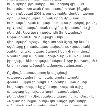
հարաբերությունները և հանգեցնել զինված
հակամարտության Ռուսաստանի հետ, ինչպես
տեղի ունեցավ 2008թ. օգոստոսին։ Արդեն հաջորդ
օրը նա հարցականի տակ դրեց Վրաստանի
եվրատլանտյան ապագան՝ հայտարարելով, թե «ոչ
ոք Հյուսիսատլանտյան դաշինք Վրաստանին չի
ընդունի, եթե նա չհրաժարվի (իր կազմում)
Աբխազիան և Հարավային Օսիան
վերադարձնելուց»։ Մեչիաուրին նշեց, որ նման
սցենարը չի համապատասխանում Վրաստանի
շահերին, և այդ պատճառով ինքը չի ողջունում
Վրաստանի անդամակցությունը ՆԱՏՕ-ին նման
իրողությունների պայմաններում, երբ խախտված է
երկրի «տարածքային ամբողջականությունը»։
Ոչ միայն կառավարող կոալիցիայի
պատգամավորի, այլ նաև խորհրդարանի
ֆինանսաբյուջետային կոմիտեի նախագահի
հայտարարությունը քննադատության ալիք
առաջացրեց ինչպես խորհրդարանական
ընդդիմադիր «Միասնական ազգային շարժում» և
«Ազատ դեմոկրատներ» կուսակցությունների,
այնպես էլ Հանրապետական կուսակցության