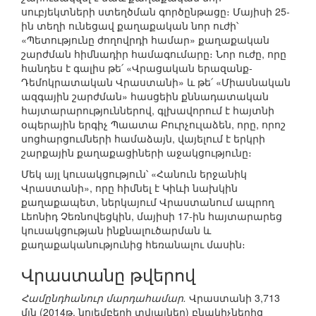
սուբյեկտների ստեղծման գործընթացը։ Մայիսի 25-
ին տեղի ունեցավ քաղաքական նոր ուժի՝
«Պետությունը ժողովրդի համար» քաղաքական
շարժման հիմնադիր համագումարը։ Նոր ուժը, որը
հանդես է գալիս թե՛ «Վրացական երազանք-
Դեմոկրատական Վրաստանի» և թե՛ «Միասնական
ազգային շարժման» հասցեին քննադատական
հայտարարություններով, գլխավորում է հայտնի
օպերային երգիչ Պաատա Բուրչուլաձեն, որը, որոշ
սոցհարցումների համաձայն, վայելում է երկրի
շարքային քաղաքացիների աջակցությունը։
Մեկ այլ կուսակցություն՝ «Հանուն երջանիկ
Վրաստանի», որը հիմնել է Կիևի նախկին
քաղաքապետ, ներկայում Վրաստանում ապրող
Լեոնիդ Չեռնովեցկին, մայիսի 17-ին հայտարարեց
կուսակցության ինքնալուծարման և
քաղաքականությունից հեռանալու մասին։
Վրաստանը թվերով
Համընդհանուր մարդահամար.
Վրաստանի 3,713
մլն (2014թ. նոյեմբերի տվյալներ) բնակիչներից