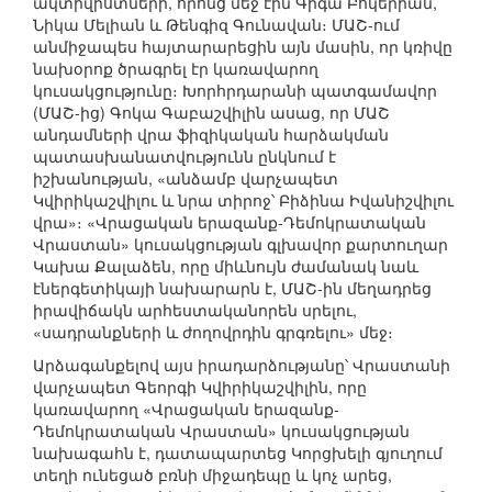
ակտիվիստների, որոնց մեջ էին Գիգա Բոկերիան,
Նիկա Մելիան և Թենգիզ Գունավան։ ՄԱՇ-ում
անմիջապես հայտարարեցին այն մասին, որ կռիվը
նախօրոք ծրագրել էր կառավարող
կուսակցությունը։ Խորհրդարանի պատգամավոր
(ՄԱՇ-ից) Գոկա Գաբաշվիլին ասաց, որ ՄԱՇ
անդամների վրա ֆիզիկական հարձակման
պատասխանատվությունն ընկնում է
իշխանության, «անձամբ վարչապետ
Կվիրիկաշվիլու և նրա տիրոջ՝ Բիձինա Իվանիշվիլու
վրա»։ «Վրացական երազանք-Դեմոկրատական
Վրաստան» կուսակցության գլխավոր քարտուղար
Կախա Քալաձեն, որը միևնույն ժամանակ նաև
էներգետիկայի նախարարն է, ՄԱՇ-ին մեղադրեց
իրավիճակն արհեստականորեն սրելու,
«սադրանքների և ժողովրդին գրգռելու» մեջ։
Արձագանքելով այս իրադարձությանը՝ Վրաստանի
վարչապետ Գեորգի Կվիրիկաշվիլին, որը
կառավարող «Վրացական երազանք-
Դեմոկրատական Վրաստան» կուսակցության
նախագահն է, դատապարտեց Կորցխելի գյուղում
տեղի ունեցած բռնի միջադեպը և կոչ արեց,