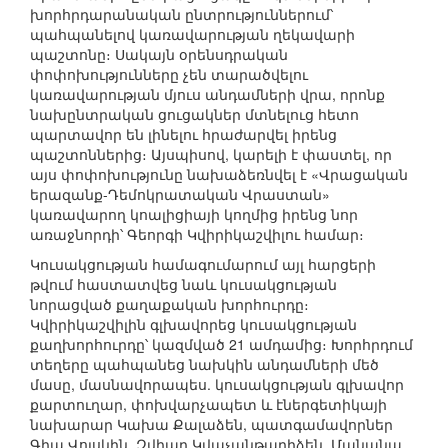
խորհրդարանական ընտրություններում՝
պահպանելով կառավարության ղեկավարի
պաշտոնը։ Սակայն օրենսդրական
փոփոխությունները չեն տարածվելու
կառավարության մյուս անդամների վրա, որոնք
նախընտրական ցուցակներ մտնելուց հետո
պարտավոր են լինելու հրաժարվել իրենց
պաշտոններից։ Այսպիսով, կարելի է փաստել, որ
այս փոփոխությունը նախաձեռնվել է «Վրացական
երազանք-Դեմոկրատական Վրաստան»
կառավարող կոալիցիայի կողմից իրենց նոր
առաջնորդի՝ Գեորգի Կվիրիկաշվիլու համար։
Կուսակցության համագումարում այլ հարցերի
թվում հաստատվեց նաև կուսակցության
նորացված քաղաքական խորհուրդը։
Կվիրիկաշվիլին գլխավորեց կուսակցության
քաղխորհուրդը՝ կազմված 21 ամդամից։ Խորհրդում
տեղերը պահպանեց նախկին անդամների մեծ
մասը, մասնավորապես. կուսակցության գլխավոր
քարտուղար, փոխվարչապետ և էներգետիկայի
նախարար Կախա Քալաձեն, պատգամավորներ
Գիա Վոլսկին, Զվիադ Կվաչանթարիձեն, Մանանա