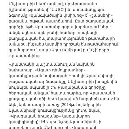
Մեչիաուրիի հետ՝ ասելով, որ Վրաստանի
իշխանությունների՝ ՆԱՏՕ-ին անդամակցելու
ձգտումը «զանգվածային փսիխոզ» է՝ «շանսերի»
բացակայության պատճառով։ Ըստ քաղաքական
գործչի, եթե Վրաստանը զորավարժություններ է
անցկացնում այն բանի համար, որպեսզի
քաղաքական հայտարարություններ թափահարի
այնպես, ինչպես կարմիր դրոշակ են թափահարում
ցլամարտում, ապա «դա ոչ մի լավ բան չի բերի
Վրաստանին»։
Վրաստանի պաշտպանության նախկին
նախարար, «Ազատ դեմոկրատներ»
կուսակցության նախագահ Իրակլի Ալասանիայի
բացասական արձագանքը Մեչիաուրիի խոսքերին
նույնպես սպասելի էր։ Քաղաքական գործիչը
հերթական անգամ հայտարարեց, որ Վրաստանի
քաղաքական գծի հետ կապված հարցերն առաջ են
եկել երկու տարի առաջ (2014թ. նոյեմբերին
Ալասանիայի կուսակցությունը դուրս եկավ
«Վրացական երազանք» կառավարող
կոալիցիայից)։ Ինչպես նշեց Ալասանիան, ի
տարբերություն Մեչիաուրիի, Վրաստանի