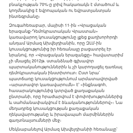
բնակչության 70%-ը լրիվ հակառակն է մտածում և
կողմնակից է եվրոպական ու եվրատլանտյան
ինտեգրմանը։
Զուգահեռաբար, մայիսի 11-ին «Վրացական
երազանք-Դեմոկրատական Վրաստան»
կառավարող կուսակցությունը լքեց քաղխորհրդի
անդամ Արմազ Ախվելդիանին, որը ԶԼՄ-ին
կուսակցությունից իր հեռանալը բացատրել էր
նրանով, որ «Վրացական երազանքը» հավատարիմ
չի մնացել 2012թ. ստանձնած գլխավոր
պարտականություններին և չի կարողացել դառնալ
դեմոկրատական ինստիտուտ։ Ըստ նրա՝
պատճառը կուսակցությունում արմատավորված
«արատավոր կառավարումն» է՝ «ինքնագոհ,
հասարակությունից կտրված քաղաքական
ընտրանի, որը հրաժարվում է փոփոխություններից
և սահմանափակվում է ձևականություններով»։ Նա
մեղադրեց կուսակցության քաղաքական
ղեկավարությանը և իրավապահ մարմիններին
գաղտնալսումների մեջ։
Մեկնաբանելով Արմազ Ախվելդիանիի հեռանալը՝