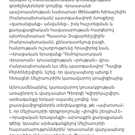
գործընկերների կողմից։ Վրաստանի
պաշտպանության նախարար Թինաթին Խիդաշելին
(հանրապետական) պատգամավորի խոսքերը
«զառանցանք» անվանեց», իսկ հաշտեցման և
քաղաքացիական հավասարության հարցերով
պետնախարար Պաատա Զաքարեիշվիլին
(հանրապետական), քննադատելուց բացի,
հանրության ուշադրությունը հրավիրեց նաև
«Վրացական երազանք-Դեմոկրատական
Վրաստան» կուսակցության «լռության» վրա։
Հանրապետական ևս մեկ պատգամավոր՝ Դավիթ
Բերձենիշվիլին, նշեց, որ վարչապետը պետք է
հեռացնի Մեչիաուրիին կառավարող կոալիցիայից։
Այնուամենայնիվ, կառավարող կուսակցության
առաջնորդ և վարչապետ Գեորգի Կվիրիկաշվիլու
արձագանքը երկար սպասել չտվեց. նա
լրատվամիջոցներին տեղեկացրեց, թե «ափսոսում»
է, որ Մեչիաուրիի դիրքորոշումը «լիովին շեղվում է»
«Վրացական երազանքի» արտաքին քաղաքական
գծից։ Այսպես արձագանքելով Մեչիաուրիի
հայտարարություններին՝ Վրաստանի վարչապետը