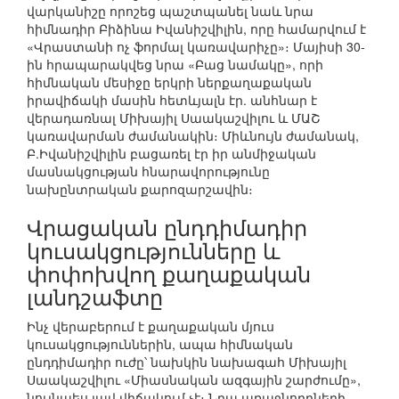
վարկանիշը որոշեց պաշտպանել նաև նրա
հիմնադիր Բիձինա Իվանիշվիլին, որը համարվում է
«Վրաստանի ոչ ֆորմալ կառավարիչը»։ Մայիսի 30-
ին հրապարակվեց նրա «Բաց նամակը», որի
հիմնական մեսիջը երկրի ներքաղաքական
իրավիճակի մասին հետևյալն էր. անհնար է
վերադառնալ Միխայիլ Սաակաշվիլու և ՄԱՇ
կառավարման ժամանակին։ Միևնույն ժամանակ,
Բ.Իվանիշվիլին բացառել էր իր անմիջական
մասնակցության հնարավորությունը
նախընտրական քարոզարշավին։
Վրացական ընդդիմադիր
կուսակցությունները և
փոփոխվող քաղաքական
լանդշաֆտը
Ինչ վերաբերում է քաղաքական մյուս
կուսակցություններին, ապա հիմնական
ընդդիմադիր ուժը՝ նախկին նախագահ Միխայիլ
Սաակաշվիլու «Միասնական ազգային շարժումը»,
նույնպես լավ վիճակում չէ։ Նրա առաջնորդների