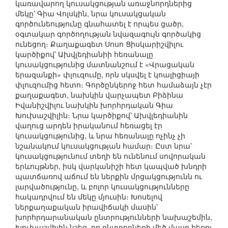
կառավարող կուսակցության առաջնորդներից
մեկը՝ Գիա Վոլսկին, նրա կուսակցական
գործունեությունը գնահատել է որպես ցածր,
օգտակար գործողության նվազագույն գործակից
ունեցող։ Քաղաքագետ Սոսո Ցիսկարիշվիլու
կարծիքով՝ Ախվլեդիանիի հեռանալը
կուսակցությունից մատնանշում է «Վրացական
երազանքի» փլուզումը, որն սկսվել է կոալիցիայի
փլուզումից հետո։ Գործընկերոջ հետ համաձայն չէր
քաղաքագետ, նախկին վարչապետ Բիձինա
Իվանիշվիլու նախկին խորհրդական Գիա
Խուխաշվիլին։ Նրա կարծիքով՝ Ախվլեդիանին
վաղուց արդեն իրականում հեռացել էր
կուսակցությունից, և նրա հեռանալը ոչինչ չի
նշանակում կուսակցության համար։ Ըստ նրա՝
կուսակցությունում տեղի են ունենում սովորական
երևույթներ, իսկ վարկանիշի հետ կապված խնդրի
պատճառով աճում են ներքին մրցակցությունն ու
լարվածությունը, և բոլոր կուսակցությունները
հակադրվում են մեկը մյուսին։ Խոսելով
ներքաղաքական իրավիճակի մասին՝
խորհրդարանական ընտրությունների նախաշեմին,
Խուխաշվիլին նշեց, որ ընտրողների մեծ մասը հեռու