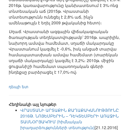
2016թ. կառավարությունը կանխատեսում է 3%-ոնց
տնտեսական աճ (2015թ. Վրաստանի
տնտեսությունն ունեցել է 2,8% աճ, ինչն
ամենաթույլն է եղել 2009 թվականից հետո)։
Սղաճ.
Վրաստանի ազգային վիճակագրական
ծառայության տեղեկատվությամբ՝ 2016թ. ապրիլին,
նախորդ ամսվա համեմատ, սղաճի մակարդակը
Վրաստանում կազմել է -0,6%, իսկ անցած տարվա
համապատասխան ամսվա համեմատ (տարեկան
սղաճի մակարդակը) կազմել է 3,2%։ 2010թ. միջին
ցուցանիշի համեմատ սպառողական գների
ինդեքսը բարձրացել է 17,0%-ով։
դեպի ետ
Հեղինակի այլ նյութեր
ՎՐԱՍՏԱՆԻ ԱՐՏԱՔԻՆ ՔԱՂԱՔԱԿԱՆՈՒԹՅՈՒՆԸ
2016Թ. ՆՈՅԵՄԲԵՐԻՆ – ԴԵԿՏԵՄԲԵՐԻ ԱՌԱՋԻՆ
ՏԱՍՆՕՐՅԱԿՈՒՄ (հիմնական
իրադարձությունների տեսություն)
[21.12.2016]