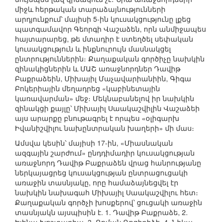
միջև հերթական տարաձայնությունների
արդյունքում՝ մայիսի 5-ին կուսակցությունը լքեց
պատգամավոր Գեորգի Վաշաձեն, որն անմիջապես
հայտարարեց, թե մտադիր է ստեղծել սեփական
կուսակցություն և ինքնուրույն մասնակցել
ընտրություններին։ Քաղաքական գործիչը նախկին
զինակիցներին և ՄԱՇ առաջնորդներ Դավիթ
Բաքրաձեին, Միխայիլ Մաչավարիանիին, Գիգա
Բոկերիային մեղադրեց «կաբինետային
կառավարման» մեջ։ Մեկնաբանելով իր նախկին
զինակցի քայլը՝ Միխայիլ Սաակաշվիլին Վաշաձեի
այս արարքը բնութագրել է որպես «օլիգարխ
Իվանիշվիլու նախընտրական խաղերի» մի մաս։
Ամսվա կեսին՝ մայիսի 17-ին, «Միասնական
ազգային շարժում» ընդդիմադիր կուսակցության
առաջնորդ Դավիթ Բաքրաձեն վրաց հանրությանը
ներկայացրեց կուսակցության ընտրացուցակի
առաջին տասնյակը, որը համաձայնեցվել էր
նախկին նախագահ Միխայիլ Սաակաշվիլու հետ։
Քաղաքական գործչի խոսքերով՝ ցուցակի առաջին
տասնյակն այսպիսին է. 1. Դավիթ Բաքրաձե, 2.