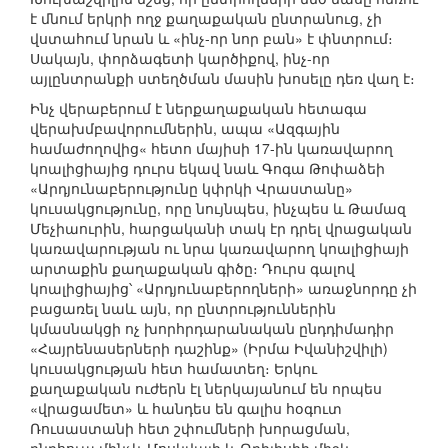
է մնում երկրի ողջ քաղաքական ընտրանուց, չի
վստահում նրան և «ինչ-որ նոր բան» է փնտրում։
Սակայն, փորձագետի կարծիքով, ինչ-որ
այլընտրանքի ստեղծման մասին խոսելը դեռ վաղ է։
Ինչ վերաբերում է ներքաղաքական հետագա
վերախմբավորումներին, ապա «Ազգային
համաժողովից« հետո մայիսի 17-ին կառավարող
կոալիցիայից դուրս եկավ նաև Գոգա Թոփաձեի
«Արդյունաբերությունը կփրկի Վրաստանը»
կուսակցությունը, որը նույնպես, ինչպես և Թամազ
Մեչիաուրին, հարցականի տակ էր դրել վրացական
կառավարության ու նրա կառավարող կոալիցիայի
արտաքին քաղաքական գիծը։ Դուրս գալով
կոալիցիայից՝ «Արդյունաբերողների» առաջնորդը չի
բացառել նաև այն, որ ընտրություններին
կմասնակցի ոչ խորհրդարանական ընդդիմադիր
«Հայրենասերների դաշինք» (Իրմա Իվանիշվիլի)
կուսակցության հետ համատեղ։ Երկու
քաղաքական ուժերն էլ ներկայանում են որպես
«վրացամետ» և հանդես են գալիս հօգուտ
Ռուսաստանի հետ շփումների խորացման,