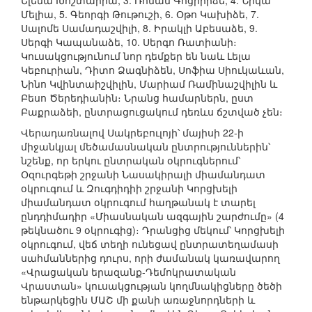
Ելենա Խոշտարիա, 3. Ռոման Գոցիրիձե, 4. Նիկա
Մելիա, 5. Գեորգի Թութուշի, 6. Օթո Կախիձե, 7.
Սալոմե Սամադաշվիլի, 8. Իրակլի Աբեսաձե, 9.
Սերգի Կապանաձե, 10. Սերգո Ռատիանի։
Կուսակցությունում նոր դեմքեր են նաև Լելա
Կեբուրիան, Դիտո Ձագնիձեն, Սոֆիա Սիուկաևան,
Նինո Կվինտաիշվիլին, Մարիամ Ռամինաշվիլին և
Բեսո Ծերեդիանին։ Նրանց համարներն, ըստ
Բաքրաձեի, ընտրացուցակում դեռևս ճշտված չեն։
Վերադառնալով Սակրեբուլոյի՝ մայիսի 22-ի
միջանկյալ մեծամասնական ընտրություններին՝
նշենք, որ երկու ընտրական օկրուգներում՝
Օզուրգեթի շրջանի Նասակիրալի միամանդատ
օկրուգում և Զուգդիդիի շրջանի Կորցխելի
միամանդատ օկրուգում հաղթանակ է տարել
ընդդիմադիր «Միասնական ազգային շարժումը» (4
թեկնածու 9 օկրուգից)։ Դրանցից մեկում՝ Կորցխելի
օկրուգում, վեճ տեղի ունեցավ ընտրատեղամասի
սահմաններից դուրս, որի ժամանակ կառավարող
«Վրացական երազանք-Դեմոկրատական
Վրաստան» կուսակցության կողմնակիցները ծեծի
ենթարկեցին ՄԱՇ մի քանի առաջնորդների և