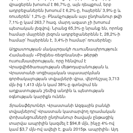
վրացերեն խոսում է 86,7%-ը, այն դեպքում, երբ
ադրբեջաներեն խոսում է 6,2%-ը, հայերեն՝ 3,9%-ը և
ռուսերեն՝ 1,2%-ը։ Բնակչության այս ընդհանուր թվի
7,1%-ը կամ 263,7 հազ. մարդ ազատ չի խոսում
պետական լեզվով։ Նրանց 65,3%-ը նրանք են, որոնց
համար մայրենի լեզուն ադրբեջաներենն է, 28,2%-ի
համար՝ հայերենն է, 3,4%-ի համար՝ ռուսերենը։
Աղքատության մակարդակի ուսումնասիրություն.
Համաձայն «Բիզնես-ռեզոնանսի» թերթի
ուսումնասիրության, որը հենվում է
Վրացվիճծառայության մեթոդաբանության և
Վրաստանի սոցիալական սպասարկման
գործակալության տվյալների վրա, վերոնշյալ 3,713
մլն-ից 1,413 մլն-ն կամ 38%-ը գտնվում են
աղքատության շեմից անդին և պետության
օգնության կարիքն ունեն։
Տրանսֆերտներ.
Վրաստանի Ազգային բանկի
տվյալներով՝ Վրաստան կատարվող դրամական
փոխանցումների ընդհանուր ծավալն ընթացիկ
տարվա ապրիլին կազմել է $94,8 մլն, ինչը 4%-ով
կամ $3,7 մլն-ով ավելի է, քան 2015թ. ապրիլին։ Այդ