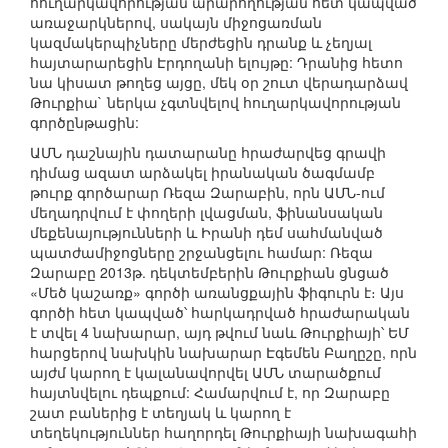
հուղարկավորության արարողության հետ կապված
առաջարկներով, սակայն միջոցառման
կազմակերպիչները մերժեցին դրանք և չեղյալ
հայտարարեցին Էրդողանի ելույթը: Դրանից հետո
նա կիսատ թողեց այցը, մեկ օր շուտ վերադարձավ
Թուրքիա` ներկա չգտնվելով հուղարկավորության
գործընթացին:
ԱՄՆ դաշնային դատարանը հրաժարվեց գրավի
դիմաց ազատ արձակել իրանական ծագմամբ
թուրք գործարար Ռեզա Զարաբին, որն ԱՄՆ-ում
մեղադրվում է փողերի լվացման, ֆինանսական
մեքենայությունների և Իրանի դեմ սահմանված
պատժամիջոցները շրջանցելու համար: Ռեզա
Զարաբը 2013թ. դեկտեմբերին Թուրքիան ցնցած
«Մեծ կաշառք» գործի առանցքային ֆիգուրն է։ Այս
գործի հետ կապված՝ հարկադրված հրաժարական
է տվել 4 նախարար, այդ թվում նաև Թուրքիայի՝ ԵՄ
հարցերով նախկին նախարար Էգեմեն Բաղըշը, որն
այժմ կարող է կալանավորվել ԱՄՆ տարածքում
հայտնվելու դեպքում: Համարվում է, որ Զարաբը
շատ բաներից է տեղյակ և կարող է
տեղեկություններ հաղորդել Թուրքիայի նախագահի