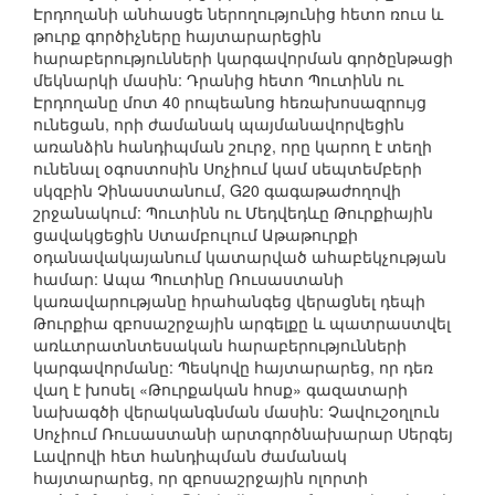
Էրդողանի անհասցե ներողությունից հետո ռուս և
թուրք գործիչները հայտարարեցին
հարաբերությունների կարգավորման գործընթացի
մեկնարկի մասին: Դրանից հետո Պուտինն ու
Էրդողանը մոտ 40 րոպեանոց հեռախոսազրույց
ունեցան, որի ժամանակ պայմանավորվեցին
առանձին հանդիպման շուրջ, որը կարող է տեղի
ունենալ օգոստոսին Սոչիում կամ սեպտեմբերի
սկզբին Չինաստանում, G20 գագաթաժողովի
շրջանակում: Պուտինն ու Մեդվեդևը Թուրքիային
ցավակցեցին Ստամբուլում Աթաթուրքի
օդանավակայանում կատարված ահաբեկչության
համար: Ապա Պուտինը Ռուսաստանի
կառավարությանը հրահանգեց վերացնել դեպի
Թուրքիա զբոսաշրջային արգելքը և պատրաստվել
առևտրատնտեսական հարաբերությունների
կարգավորմանը: Պեսկովը հայտարարեց, որ դեռ
վաղ է խոսել «Թուրքական հոսք» գազատարի
նախագծի վերականգնման մասին: Չավուշօղլուն
Սոչիում Ռուսաստանի արտգործնախարար Սերգեյ
Լավրովի հետ հանդիպման ժամանակ
հայտարարեց, որ զբոսաշրջային ոլորտի