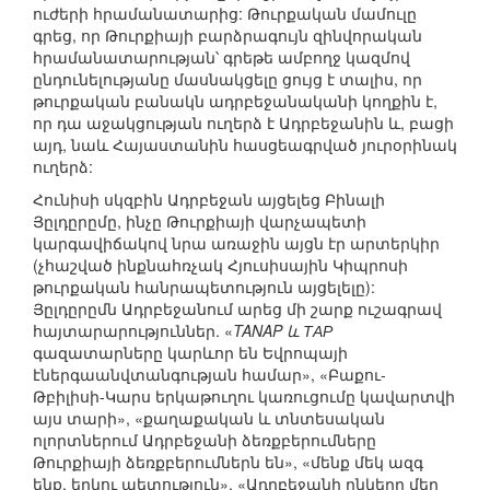
ուժերի հրամանատարից: Թուրքական մամուլը
գրեց, որ Թուրքիայի բարձրագույն զինվորական
հրամանատարության՝ գրեթե ամբողջ կազմով
ընդունելությանը մասնակցելը ցույց է տալիս, որ
թուրքական բանակն ադրբեջանականի կողքին է,
որ դա աջակցության ուղերձ է Ադրբեջանին և, բացի
այդ, նաև Հայաստանին հասցեագրված յուրօրինակ
ուղերձ:
Հունիսի սկզբին Ադրբեջան այցելեց Բինալի
Յըլդըրըմը, ինչը Թուրքիայի վարչապետի
կարգավիճակով նրա առաջին այցն էր արտերկիր
(չհաշված ինքնահռչակ Հյուսիսային Կիպրոսի
թուրքական հանրապետություն այցելելը):
Յըլդըրըմն Ադրբեջանում արեց մի շարք ուշագրավ
հայտարարություններ. «
TANAP և ТАР
գազատարները կարևոր են Եվրոպայի
էներգաանվտանգության համար», «Բաքու-
Թբիլիսի-Կարս երկաթուղու կառուցումը կավարտվի
այս տարի», «քաղաքական և տնտեսական
ոլորտներում Ադրբեջանի ձեռքբերումները
Թուրքիայի ձեռքբերումներն են», «մենք մեկ ազգ
ենք, երկու պետություն», «Ադրբեջանի ընկերը մեր