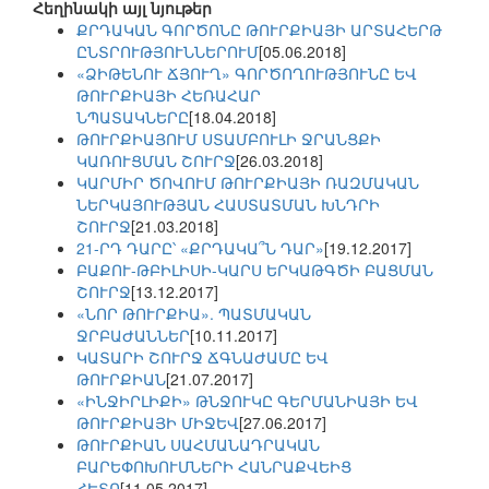
Հեղինակի այլ նյութեր
ՔՐԴԱԿԱՆ ԳՈՐԾՈՆԸ ԹՈՒՐՔԻԱՅԻ ԱՐՏԱՀԵՐԹ
ԸՆՏՐՈՒԹՅՈՒՆՆԵՐՈՒՄ
[05.06.2018]
«ՁԻԹԵՆՈՒ ՃՅՈՒՂ» ԳՈՐԾՈՂՈՒԹՅՈՒՆԸ ԵՎ
ԹՈՒՐՔԻԱՅԻ ՀԵՌԱՀԱՐ
ՆՊԱՏԱԿՆԵՐԸ
[18.04.2018]
ԹՈՒՐՔԻԱՅՈՒՄ ՍՏԱՄԲՈՒԼԻ ՋՐԱՆՑՔԻ
ԿԱՌՈՒՑՄԱՆ ՇՈՒՐՋ
[26.03.2018]
ԿԱՐՄԻՐ ԾՈՎՈՒՄ ԹՈՒՐՔԻԱՅԻ ՌԱԶՄԱԿԱՆ
ՆԵՐԿԱՅՈՒԹՅԱՆ ՀԱՍՏԱՏՄԱՆ ԽՆԴՐԻ
ՇՈՒՐՋ
[21.03.2018]
21-ՐԴ ԴԱՐԸ՝ «ՔՐԴԱԿԱ՞Ն ԴԱՐ»
[19.12.2017]
ԲԱՔՈՒ-ԹԲԻԼԻՍԻ-ԿԱՐՍ ԵՐԿԱԹԳԾԻ ԲԱՑՄԱՆ
ՇՈՒՐՋ
[13.12.2017]
«ՆՈՐ ԹՈՒՐՔԻԱ». ՊԱՏՄԱԿԱՆ
ՋՐԲԱԺԱՆՆԵՐ
[10.11.2017]
ԿԱՏԱՐԻ ՇՈՒՐՋ ՃԳՆԱԺԱՄԸ ԵՎ
ԹՈՒՐՔԻԱՆ
[21.07.2017]
«ԻՆՋԻՐԼԻՔԻ» ԹՆՋՈՒԿԸ ԳԵՐՄԱՆԻԱՅԻ ԵՎ
ԹՈՒՐՔԻԱՅԻ ՄԻՋԵՎ
[27.06.2017]
ԹՈՒՐՔԻԱՆ ՍԱՀՄԱՆԱԴՐԱԿԱՆ
ԲԱՐԵՓՈԽՈՒՄՆԵՐԻ ՀԱՆՐԱՔՎԵԻՑ
ՀԵՏՈ
[11.05.2017]