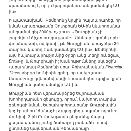
պատճառով է, որ չի կարողանում անդամակցել ԵՄ-
ին»:
Ի պատասխան` Քեմերոնը կրկին հայտարարեց, որ
նման արագությամբ Թուրքիան ԵՄ-ին կկարողանա
անդամակցել 3000թ. ոչ շուտ. «Թուրքիան չի
շարժվում ճիշտ ուղղությամբ: Անհնար է գտնել որևէ
փորձագետի, ով կասի, թե Թուրքիան առաջիկա 30
տարում կարող է անդամակցել ԵՄ-ին»: Քեմերոնի
այս հայտարարությունից օրեր անց տեղի ունեցավ
Brexit
-ը, և Թուրքիայի իշխանությունները սկսեցին
չարախնդալ Քեմերոնի վրա: Բրիտանական
Financial
Times
թերթը հունիսին գրեց, որ ավելի շուտ
Ստամբուլը կվերանվանվի Կոստանդնուպոլիս, քան
Թուրքիան կանդամակցի ԵՄ-ին:
Թուրքիան հետ վերադարձրեց Եվրոպական
խորհրդարանի զեկույցը, որում, նախորդ տարվա
զեկույցի նման, Եվրախորհրդարանը Թուրքիային
կոչ էր անում ճանաչել Հայոց ցեղասպանությունը:
Հունիսի 2-ին Բունդեսթագն ընդունեց Հայոց
ցեղասպանությունը ճանաչող բանաձև, որով
ընդունեց կայսերական Գերմանիայի