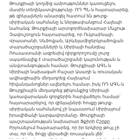
Թուրքիայի կողմից ամրություններ կառուցելու
մասին տեղեկատվությունը։ ՌԴ ՊՆ-ն հայտարարեց,
թե զինյալներն անարգել հատում են թուրք-
սիրիական սահմանը և ներթափանցում Հալեպի
նահանգ: Թուրքիայի արտգործնախարար Մևլյութ
Չավուշօղլուն հայտարարեց, որ Ուկրաինայի,
Վրաստանի, Սևծովյան, Արևելամիջերկրածովյան
տարածաշրջանների և Սիրիայի հանդեպ
Ռուսաստանի ագրեսիվ դիրքորոշումը լուրջ
սպառնալիք է տարածաշրջանի կայունության և
անվտանգության համար: Թուրքիայի ԱԳՆ-ն
Սիրիայի նախագահ Բաշար Ասադի և ռուսական
ավիացիային մեղադրեց Հալեպում
հիվանդանոցներ ավերելու համար, իսկ ՌԴ ԱԳՆ-ն
Թուրքիային մեղադրեց թիկունքից Սիրիայի
կառավարական զորքերին հարվածելու համար`
հայտարարելով, որ զինյալների հոսքը թուրք-
սիրիական սահմանով չի նպաստում Սիրիայում
իրավիճակի կարգավորմանը։ Թուրքիայի
պաշտպանության նախարար Ֆքիրի Ըշըքը
Բրյուսելում հայտարարեց, որ իր երկիրը թույլ չի
տա, որ Սև ծովը վերածվի ռուսական լճի`