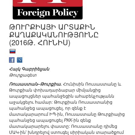
ԹՈՒՐՔԻԱՅԻ ԱՐՏԱՔԻՆ
ՔԱՂԱՔԱԿԱՆՈՒԹՅՈՒՆԸ
(2016Թ. ՀՈՒՆԻՍ)
Հայկ Գաբրիելյան
Թուրքագետ
Ռուսաստան–Թուրքիա.
Հունիսին Ռուսաստանը և
Թուրքիան փոխադարձաբար միմյանցից
ապացույցներ պահանջեցին ահաբեկչությանն
աջակցելու համար: Թուրքիան Ռուսաստանից
պահանջեց ապացուցել, որ զենք է
մատակարարում ԻՊ-ին, Ռուսաստանը Թուրքիայից
պահանջեց ապացուցել
PKK
-ին զենք
մատակարարելու փաստը: Ռուսաստանը դիմեց
ՄԱԿ-ին՝ խնդրելով ստուգել սիրիական տարածքում