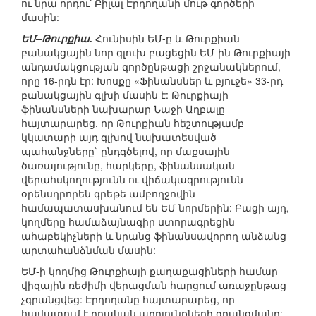
ու նրա որդու՝ Բիլալ Էրդողանի մութ գործերի
մասին:
ԵՄ–Թուրքիա.
Հունիսին ԵՄ-ը և Թուրքիան
բանակցային նոր գլուխ բացեցին ԵՄ-ին Թուրքիայի
անդամակցության գործընթացի շրջանակներում,
որը 16-րդն էր: Խոսքը «Ֆինանսներ և բյուջե» 33-րդ
բանակցային գլխի մասին է: Թուրքիայի
ֆինանսների նախարար Նաջի Աղբալը
հայտարարեց, որ Թուրքիան հեշտությամբ
կկատարի այդ գլխով նախատեսված
պահանջները` ընդգծելով, որ մաքսային
ծառայությունը, հարկերը, ֆինանսական
վերահսկողությունն ու վիճակագրությունն
օրենսդրորեն գրեթե ամբողջովին
համապատասխանում են ԵՄ նորմերին: Բացի այդ,
կողմերը համաձայնագիր ստորագրեցին
ահաբեկիչների և նրանց ֆինանսավորող անձանց
արտահանձնման մասին:
ԵՄ-ի կողմից Թուրքիայի քաղաքացիների համար
վիզային ռեժիմի վերացման հարցում առաջընթաց
չգրանցվեց: Էրդողանը հայտարարեց, որ
հավատում է դրական արդյունքների գրանցմանը: