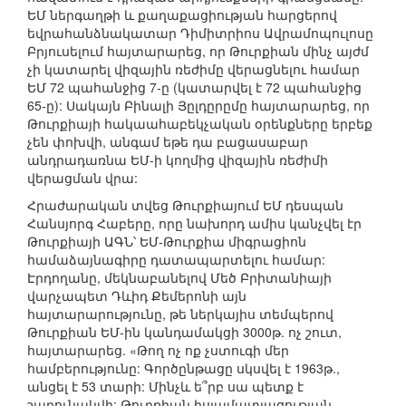
ԵՄ ներգաղթի և քաղաքացիության հարցերով
եվրահանձնակատար Դիմիտրիոս Ավրամոպուլոսը
Բրյուսելում հայտարարեց, որ Թուրքիան մինչ այժմ
չի կատարել վիզային ռեժիմը վերացնելու համար
ԵՄ 72 պահանջից 7-ը (կատարվել է 72 պահանջից
65-ը): Սակայն Բինալի Յըլդըրըմը հայտարարեց, որ
Թուրքիայի հակաահաբեկչական օրենքները երբեք
չեն փոխվի, անգամ եթե դա բացասաբար
անդրադառնա ԵՄ-ի կողմից վիզային ռեժիմի
վերացման վրա:
Հրաժարական տվեց Թուրքիայում ԵՄ դեսպան
Հանսյորգ Հաբերը, որը նախորդ ամիս կանչվել էր
Թուրքիայի ԱԳՆ՝ ԵՄ-Թուրքիա միգրացիոն
համաձայնագիրը դատապարտելու համար:
Էրդողանը, մեկնաբանելով Մեծ Բրիտանիայի
վարչապետ Դևիդ Քեմերոնի այն
հայտարարությունը, թե ներկայիս տեմպերով
Թուրքիան ԵՄ-ին կանդամակցի 3000թ. ոչ շուտ,
հայտարարեց. «Թող ոչ ոք չստուգի մեր
համբերությունը: Գործընթացը սկսվել է 1963թ.,
անցել է 53 տարի: Մինչև ե՞րբ սա պետք է
շարունակվի: Թուրքիան իսլամատյացության