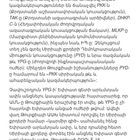
կազմակերպություններ են ճանաչվել
PKK
-ն
(Քրդստանի աշխատավորական կուսակցություն),
TAK
-ը (Քրդստանի ազատագրման արծիվներ),
DHKP-
C-ն
(Հեղափոխական ժողովրդական
ազատագրական կուսակցության ճակատ),
MLKP
-ը
(Մարքսիստ-լենինիստական կոմունիստական
կուսակցություն), ինչպես նաև ԻՊ-ը: Զեկույցում
տեղ չեն գտել Սիրիայի քրդերի Դեմոկրատական
միություն կուսակցությունը (
PYD
) և նրա ռազմական
թև
YPG
-ը (Ժողովրդի ինքնապաշտպանական
ուժեր): Մինչդեռ Թուրքիայի իշխանությունները
PYD
-
ը համարում են «
PKK
սիրիական թև և
ահաբեկչական կազմակերպություն»:
Չավուշօղլուն
YPG
-ի՝ Եփրատ գետի արևմտյան
ափն անցնելու կապակցությամբ հայտարարեց, որ
ԱՄՆ-ը Թուրքիային երաշխիք էր տվել, թե YPG-ը չի
հայտնվի Եփրատն անցած ուժերի թվում: Ավելի
վաղ Թուրքիայի ԱԱԽ նիստում որոշվել էր Սիրիայի
քրդերի համար «կարմիր գիծ» սահմանել հենց
Եփրատի արևմտյան ափը, և երբ դրանից հետո
Սիրիայի քրդերը փորձել էին անցնել Եփրատ գետի
արևմտյան ափը, Թուրքիայի ՌՕՈւ F-16