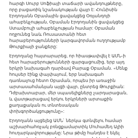
հարգի Սուրբ Սոֆիայի տաճարի ավանդույթները,
որը բացառիկ նշանակության վայր է: Հունիսին
Էրդողանն Օբամային ցավակցեց Օռլանդոյի
ահաբեկչության, Օբաման Էրդողանին ցավակցեց
Ստամբուլի ահաբեկչության համար: Օբաման
ողջունեց նաև Ռուսաստանի հետ
հարաբերությունների կարգավորման ուղղությամբ
Թուրքիայի ջանքերը:
Էրդողանը հայտարարեց, որ հիասթափվել է ԱՄՆ-ի
հետ հարաբերությունների զարգացումից, երբ այդ
երկրի նախագահ դարձավ Բարաք Օբաման. «Մենք
հույսեր էինք փայփայում, երբ նախագահ
դառնալուց հետո Օբաման, որպես իր առաջին
արտասահմանյան այցի վայր, ընտրեց Թուրքիան:
Դժբախտաբար, մեր սպասելիքները չարդարացան,
և վատթարացավ երկու երկրների արտաքին
քաղաքական ու տնտեսական
փոխգործակցությունը»:
Էրդողանն այցելեց ԱՄՆ` ներկա գտնվելու համար
աշխարհահռչակ բռնցքամարտիկ Մուհամեդ Ալիի
հուղարկավորությանը: Նրա թիմը հանդես է եկել