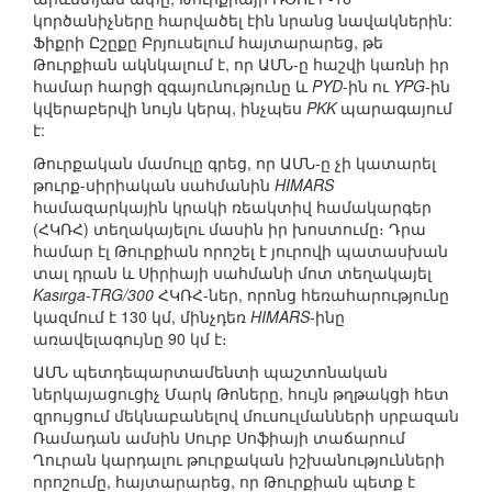
կործանիչները հարվածել էին նրանց նավակներին:
Ֆիքրի Ըշըքը Բրյուսելում հայտարարեց, թե
Թուրքիան ակնկալում է, որ ԱՄՆ-ը հաշվի կառնի իր
համար հարցի զգայունությունը և
PYD
-ին ու
YPG
-ին
կվերաբերվի նույն կերպ, ինչպես
PKK
պարագայում
է:
Թուրքական մամուլը գրեց, որ ԱՄՆ-ը չի կատարել
թուրք-սիրիական սահմանին
HIMARS
համազարկային կրակի ռեակտիվ համակարգեր
(ՀԿՌՀ) տեղակայելու մասին իր խոստումը։ Դրա
համար էլ Թուրքիան որոշել է յուրովի պատասխան
տալ դրան և Սիրիայի սահմանի մոտ տեղակայել
Kasırga-TRG/300
ՀԿՌՀ-ներ, որոնց հեռահարությունը
կազմում է 130 կմ, մինչդեռ
HIMARS
-ինը
առավելագույնը 90 կմ է։
ԱՄՆ պետդեպարտամենտի պաշտոնական
ներկայացուցիչ Մարկ Թոները, հույն թղթակցի հետ
զրույցում մեկնաբանելով մուսուլմանների սրբազան
Ռամադան ամսին Սուրբ Սոֆիայի տաճարում
Ղուրան կարդալու թուրքական իշխանությունների
որոշումը, հայտարարեց, որ Թուրքիան պետք է