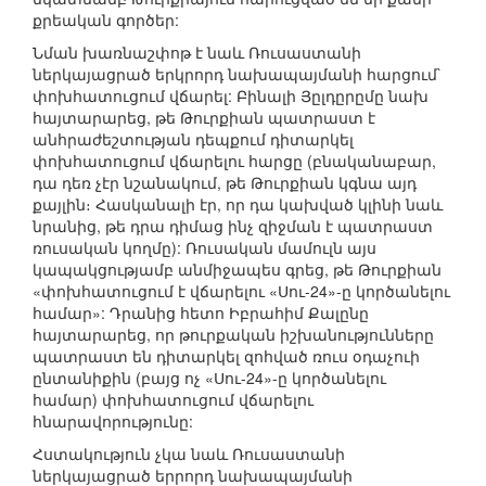
քրեական գործեր:
Նման խառնաշփոթ է նաև Ռուսաստանի
ներկայացրած երկրորդ նախապայմանի հարցում`
փոխհատուցում վճարել: Բինալի Յըլդըրըմը նախ
հայտարարեց, թե Թուրքիան պատրաստ է
անհրաժեշտության դեպքում դիտարկել
փոխհատուցում վճարելու հարցը (բնականաբար,
դա դեռ չէր նշանակում, թե Թուրքիան կգնա այդ
քայլին։ Հասկանալի էր, որ դա կախված կլինի նաև
նրանից, թե դրա դիմաց ինչ զիջման է պատրաստ
ռուսական կողմը): Ռուսական մամուլն այս
կապակցությամբ անմիջապես գրեց, թե Թուրքիան
«փոխհատուցում է վճարելու «Սու-24»-ը կործանելու
համար»: Դրանից հետո Իբրահիմ Քալընը
հայտարարեց, որ թուրքական իշխանությունները
պատրաստ են դիտարկել զոհված ռուս օդաչուի
ընտանիքին (բայց ոչ «Սու-24»-ը կործանելու
համար) փոխհատուցում վճարելու
հնարավորությունը:
Հստակություն չկա նաև Ռուսաստանի
ներկայացրած երրորդ նախապայմանի