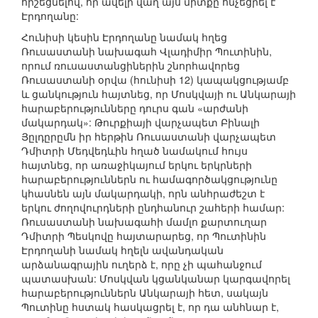
հիշեցնելով, որ ավելի վաղ այս միտքը հնչեցրել է
Էրդողանը:
Հունիսի կեսին Էրդողանը նամակ հղեց
Ռուսաստանի նախագահ Վլադիմիր Պուտինին,
որում ռուսաստանցիներին շնորհավորեց
Ռուսաստանի օրվա (հունիսի 12) կապակցությամբ
և ցանկություն հայտնեց, որ Մոսկվայի ու Անկարայի
հարաբերությունները դուրս գան «արժանի
մակարդակ»: Թուրքիայի վարչապետ Բինալի
Յըլդըրըմն իր հերթին Ռուսաստանի վարչապետ
Դմիտրի Մեդվեդևին հղած նամակում հույս
հայտնեց, որ առաջիկայում երկու երկրների
հարաբերություններն ու համագործակցությունը
կհասնեն այն մակարդակի, որն անհրաժեշտ է
երկու ժողովուրդների ընդհանուր շահերի համար:
Ռուսաստանի նախագահի մամլո քարտուղար
Դմիտրի Պեսկովը հայտարարեց, որ Պուտինին
Էրդողանի նամակ հղելն ավանդական
արձանագրային ուղերձ է, որը չի պահանջում
պատասխան: Մոսկվան կցանկանար կարգավորել
հարաբերություններն Անկարայի հետ, սակայն
Պուտինը հստակ հասկացրել է, որ դա անհնար է,