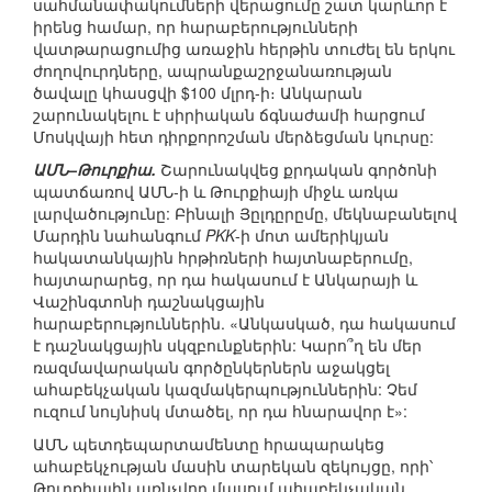
սահմանափակումների վերացումը շատ կարևոր է
իրենց համար, որ հարաբերությունների
վատթարացումից առաջին հերթին տուժել են երկու
ժողովուրդները, ապրանքաշրջանառության
ծավալը կհասցվի $100 մլրդ-ի։ Անկարան
շարունակելու է սիրիական ճգնաժամի հարցում
Մոսկվայի հետ դիրքորոշման մերձեցման կուրսը:
ԱՄՆ–Թուրքիա.
Շարունակվեց քրդական գործոնի
պատճառով ԱՄՆ-ի և Թուրքիայի միջև առկա
լարվածությունը: Բինալի Յըլդըրըմը, մեկնաբանելով
Մարդին նահանգում
PKK
-ի մոտ ամերիկյան
հակատանկային հրթիռների հայտնաբերումը,
հայտարարեց, որ դա հակասում է Անկարայի և
Վաշինգտոնի դաշնակցային
հարաբերություններին. «Անկասկած, դա հակասում
է դաշնակցային սկզբունքներին: Կարո՞ղ են մեր
ռազմավարական գործընկերներն աջակցել
ահաբեկչական կազմակերպություններին: Չեմ
ուզում նույնիսկ մտածել, որ դա հնարավոր է»:
ԱՄՆ պետդեպարտամենտը հրապարակեց
ահաբեկչության մասին տարեկան զեկույցը, որի՝
Թուրքիային առնչվող մասում ահաբեկչական