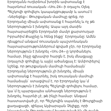
Էրդողանն ուղերձում խորին ափսոսանք է
հայտնում ռուսական «Սու-24»-ի օդաչու Օլեգ
Պեշկովի զոհվելու կապակցությամբ և ասում է
«ներեցեք»: Թուրքական մամուլը գրեց, որ
Էրդողանը միայն ափսոսանք է հայտնել և ոչ թե
ներողություն է խնդրել: Ապա այդ մասին
հայտարարեցին Էրդողանի մամլո քարտուղար
Իբրահիմ Քալընը և հենց ինքը` Էրդողանը: Ամեն
դեպքում անգամ ռուսական պաշտոնական
հայտարարություններում գրված չէր, որ Էրդողանը
ներողություն է խնդրել «Սու-24»-ը կործանելու
համար, ինչը գլխավոր հարցն է, իսկ մնացյալը
(օդաչուի զոհվելը և այլն) ածանցյալ է: Ամփոփելով
նշենք, որ թուրքական մամուլի համաձայն`
Էրդողանը ներողություն չի խնդրել, միայն
ափսոսանք է հայտնել, իսկ ռուսական մամուլի
համաձայն` ստացվում է, որ Էրդողանը կա´մ
ներողություն է խնդրել Պեշկովի զոհվելու համար,
կա´մ էլ պարզապես անհասցե ներողություն է
խնդրել, հայտնի չէ, թե ինչի համար: Անգամ
հաստատված չէ, որ Պեշկովին սպանել է Թուրքիայի
քաղաքացի, զինյալ Ալփարսլան Չելիքը, որի
նկատմամբ Թուրքիայում հարուցված են մի քանի