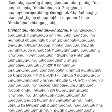
մեղսակցությունը Հայոց ցեղասպանությանը: Դա
կտրուկ սրեց Գերմանիայի և Թուրքիայի
հարաբերությունները, Թուրքիան Գերմանիայից
հետ կանչեց իր դեսպանին և սպասում է, որ
Գերմանիան հետքայլ անի:
Ադրբեջան, Վրաստան–Թուրքիա.
Բունդեսթագի
բանաձևի ընդունման օրը հայտնի դարձավ, որ
Կարսում մեկնարկել են թուրք-ադրբեջանական
զորավարժությունները, որոնց մասնակցում են
Նախիջևանի առանձին համազորային բանակը և
Թուրքիայի 3-րդ բանակը: Հունիսին Քոնիայի
ավիաբազայում անցկացվեցին թուրք-
ադրբեջանական
İŞIK
-2016 որոնողա-
փրկարարական վարժանքները, որոնց մասնակցել
են Ադրբեջանի ՌՕՈւ «Մի-17» տիպի 3 ռազմական-
տրանսպորտային ուղղաթիռներ և «Մի-35» տիպի 3
մարտական ուղղաթիռ: Ադրբեջանում զինված
ուժերի օրվա (հունիսի 26) կապակցությամբ
Թուրքիայում Ադրբեջանի դեսպանատունը
կազմակերպեց հատուկ ընդունելություն, որին
ներկա էր Թուրքիայի բարձրագույն ռազմական ողջ
հրամանատարությունը` բացի ռազմածովային