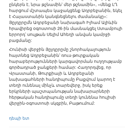
ընկերն է, նրա թշնամին՝ մեր թշնամին», «մենք ԼՂ
հարցում մշտապես կաջակցենք Ադրբեջանին, եկել
է Հայաստանին կանգնեցնելու ժամանակը»:
Յըլդըրըմն Ադրբեջանի նախագահ Իլհամ Ալիևին
հրավիրեց օգոստոսի 26-ին մասնակցել Ստամբուլի
երրորդ՝ սուլթան Սելիմ Ահեղի անվան կամրջի
բացմանը:
Հունիսի վերջին Յըլդըրըմը շնորհակալություն
հայտնեց Ադրբեջանին՝ ռուս-թուրքական
հարաբերությունների կարգավորման ուղղությամբ
գործադրած ջանքերի համար: Հաղորդվեց, որ
Վրաստանի, Թուրքիայի և Ադրբեջանի
նախագահների հանդիպումը Բաքվում կարող է
տեղի ունենալ մինչև տարեվերջ, իսկ երեք
երկրների պաշտպանության նախարարների
հերթական հանդիպումը տեղի կունենա հուլիսի
վերջին-օգոստոսի սկզբին, Բաթումում:
դեպի ետ