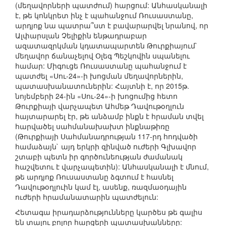
(մեղավորների պատժում) հարցում: Անհասկանալի
է, թե կոնկրետ ինչ է պահանջում Ռուսաստանը,
արդյոք նա պատրա՞ստ է բավարարվել նրանով, որ
Ալփարսլան Չելիքին ենթադրաբար
ազատազրկման կդատապարտեն Թուրքիայում`
մեղավոր ճանաչելով Օլեգ Պեշկովին սպանելու
համար: Միգուցե Ռուսաստանը պահանջում է
պատժել «Սու-24»-ի խոցման մեղավորներին,
պատասխանատուներին: Հայտնի է, որ 2015թ.
նոյեմբերի 24-ին «Սու-24»-ի խոցումից հետո
Թուրքիայի վարչապետ Ահմեթ Դավութօղլուն
հայտարարել էր, թե անձամբ ինքն է հրաման տվել
հարվածել սահմանախախտ ինքնաթիռը
(Թուրքիայի Սահմանադրության 117-րդ հոդվածի
համաձայն` այդ երկրի զինված ուժերի Գլխավոր
շտաբի պետն իր գործունեության ժամանակ
հաշվետու է վարչապետին): Անհասկանալի է մնում,
թե արդյոք Ռուսաստանը ձգտում է հասնել
Դավութօղլուին կամ էլ, ասենք, ռազմաօդային
ուժերի հրամանատարին պատժելուն:
Հետագա իրադարձությունները կարծես թե գալիս
են տալու բոլոր հարցերի պատասխանները: