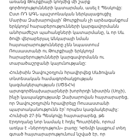
առանց Թուրքիայի կողմից մի շարք
գործողությունների կատարման, ասել է Պեսկովը:
Ըստ ՌԴ ԱԳՆ պաշտոնական ներկայացուցիչ
Մարիա Զախարովայի՝ Թուրքիան չի արձագանքում
երկկողմ հարաբերությունների կարգավորմանն
անհրաժեշտ պահանջների կատարմանը, և որ Սև
ծովի վերաբերյալ Անկարայի նման
հայտարարությունները չեն նպաստում
Ռուսաստանի ու Թուրքիայի երկկողմ
հարաբերությունների կարգավորմանն ու
տարածաշրջանի կայունությանը:
Հունիսին Չավուշօղլուն հրավիրվեց Սևծովյան
տնտեսական համագործակցության
կազմակերպության (ՍԾՏՀԿ)
արտգործնախարարների խորհրդի նիստին (Սոչի),
ինչի կապակցությամբ Զախարովան հայտարարեց,
որ Չավուշօղլուին հրավիրելը Ռուսաստանի
պարտականությունն էր՝ որպես կազմակերպիչ:
Հունիսի 27-ին Պեսկովը հայտարարեց, թե
Էրդողանը նոր նամակ է հղել Պուտինին, որում
առկա է «ներողություն» բառը: Կրեմլի կայքում տեղ
գտած հայտարարությունում նշված էր, որ