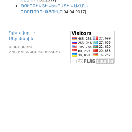
ԹՈՒՐՔԻԱՅԻ «ԵՓՐԱՏԻ ՎԱՀԱՆ»
ԳՈՐԾՈՂՈՒԹՅՈՒՆԸ
[04.04.2017]
Գլխավոր
⋅
Մեր մասին
© ՑԱՆՑԱՅԻՆ
ՀԵՏԱԶՈՏԱԿԱՆ ԻՆՍՏԻՏՈՒՏ