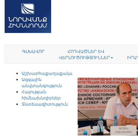
ԳԼԽԱՎՈՐ
ՀՈԴՎԱԾՆԵՐ ԵՎ
ՎԵՐԼՈՒԾՈՒԹՅՈՒՆՆԵՐ
ԻՐԱ
Աշխարհաքաղաքականություն
Ազգային
անվտանգություն
Հայության
հիմնախնդիրներ
Տնտեսագիտություն