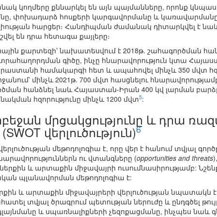
նակ կողմերը քննարկել են այն պայմանները, որոնք կնպաս
ը, փոխադարձ հոսքերի կարգավորմանը և կառավարմանը, 
լիության հարցեր։ Հանդիպման ժամանակ դիտարկվել է ն
շվել են դրա հետագա քայլերը։
ային քարտեզի՝ նախատեսվում է 2018թ. շահագործման հա
տրահաղորդման գիծը, ինչը հնարավորություն կտա Հայաս
 Վրաստանի համակարգի հետ և ապահովել մինչև 350 մվտ հզ
նում՝ մինչև 2021թ. 700 մվտ հասցնելու հնարավորությամ
ման հանձնել նաև Հայաստան-Իրան 400 կվ լարման բարձրա
5
ակման հզորությունը մինչև 1200 մվտ
:
բեջան մրցակցությունը և դրա ռ
6
SWOT վերլուծություն)
րլուծության մեթոդոլոգիա է, որը վեր է հանում տվյալ գործ
հնարավորություններն ու վտանգները (
opportunities and threats
ին և արտաքին միջավայրի ուսումնասիրությամբ: Նշենք
ան պլանավորման մեթոդոլոգիա է:
երքին և արտաքին միջավայրերի վերլուծության նպատակն 
գնահատել տվյալ ծրագրում պետության ներուժը և ընդգծել թո
դլայնմանը և սպառնալիքների չեզոքացմանը, ինչպես նաև