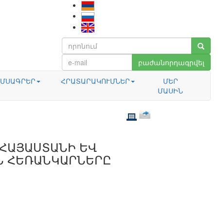
բաժանորդագրվել
ՄՍԱԳՐԵՐ
ՀՐԱՏԱՐԱԿՈՒՄՆԵՐ
ՄԵՐ
ՄԱՍԻՆ
 ՀԱՅԱՍՏԱՆԻ ԵՎ
Ն ՀԵՌԱՆԿԱՐՆԵՐԸ