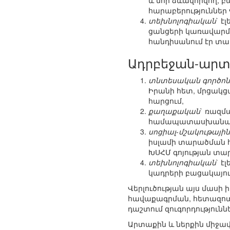
և նոր ձևավորվող, 
հարաբերություններ
տեխնոլոգիական
` 
ցանցերի կառավարմ
հանդիսանում էր տա
Ադրբեջան-արտ
տնտեսական գործոն
Իրանի հետ, մրցակց
հարցում,
քաղաքական
` ռազմ
համապատասխանաբա
սոցիալ-մշակութային
իսլամի տարածման հ
ԽՍՀՄ գոյության տա
տեխնոլոգիական
` 
կադրերի բացակայու
Վերլուծության այս մաս
հավաքագրման, հետազոտ
դաշտում զուգորդությունն
Արտաքին և ներքին միջա