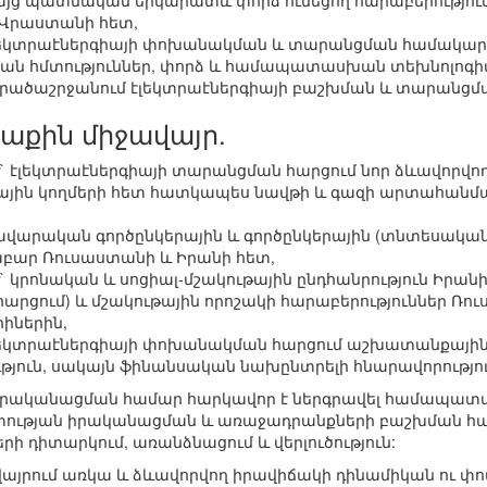
բայց պատմական երկարատև փորձ ունեցող հարաբերությո
 Վրաստանի հետ,
էլեկտրաէներգիայի փոխանակման և տարանցման համակարգ
ան հմտություններ, փորձ և համապատասխան տեխնոլոգիա
րածաշրջանում էլեկտրաէներգիայի բաշխման և տարանցմա
աքին միջավայր.
` էլեկտրաէներգիայի տարանցման հարցում նոր ձևավորվո
ային կողմերի հետ հատկապես նավթի և գազի արտահանմա
ավարական գործընկերային և գործընկերային (տնտեսական
ր Ռուսաստանի և Իրանի հետ,
` կրոնական և սոցիալ-մշակութային ընդհանրություն Իրան
արցում) և մշակութային որոշակի հարաբերություններ Ռ
րիներին,
էլեկտրաէներգիայի փոխանակման հարցում աշխատանքայի
թյուն, սակայն ֆինանսական նախընտրելի հնարավորությու
ի իրականացման համար հարկավոր է ներգրավել համապատ
ության իրականացման և առաջադրանքների բաշխման հ
երի դիտարկում, առանձնացում և վերլուծություն:
վայրում առկա և ձևավորվող իրավիճակի դինամիկան ու փո