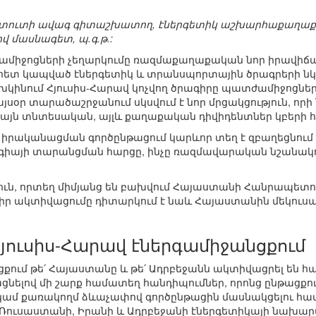
իտուտի ավագ գիտաշխատող, էներգետիկ աշխարհաքաղաքա
 մասնագետ, պ.գ.թ.:
իջոցների չեղարկումը ռազմաքաղաքական նոր իրավիճակ
 հետ կապված էներգետիկ և տրանսպորտային ծրագրերի ն
կինում Հյուսիս-Հարավ կոչվող ծրագիրը պատժամիջոցներ
օր տարածաշրջանում սկսվում է նոր մրցակցություն, որի
 միայն տնտեսական, այլև քաղաքական դիվիդենտներ կբերի
 իրականացման գործընթացում կարևոր տեղ է զբաղեցնում 
իայի տարանցման հարցը, ինչը ռազմավարական նշանակո
թյուն, որտեղ միմյանց են բախվում Հայաստանի Հանրապետո
մ իր ակտիվացումը դիտարկում է նաև Հայաստանին մեկուս
Հյուսիս-Հարավ էներգամիջանցքում
քում թե՛ Հայաստանը և թե՛ Ադրբեջանն ակտիվացրել են հա
նելով մի շարք համատեղ հանդիպումներ, որոնց ընթացքում
ամ քառակողմ ձևաչափով գործընթացին մասնակցելու համար
 Ռուսաստանի, Իրանի և Ադրբեջանի էներգետիկայի նախարա