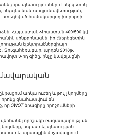
տեն չորս պետությունների էներգետիկ
ինչպես նաև արդյունավետության,
աև ստեղծված համակարգող խորհրդի
նձնել Հայաստան-Վրաստան 400/500 կվ
տանին սինքրոնացնել իր էներեգետիկ
որության էլեկտրաէներգիայի
բ։ Զուգահեռաբար, արդեն 2018թ.
վոլտ 3-րդ գիծը, ինչը կավելացնի
ազմավարական
ընթացում առկա ուժեղ և թույլ կողմերը
), որոնք գնահատվում են
, որ
SWOT
ծրագիրը որոշումների
է վերհանել որոշակի ռազմավարության
ւյլ կողմերը, նպաստել պետության
 գնահատել արտաքին միջավայրում