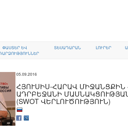
ՓԱՍՏԵՐ ԵՎ
ՏԵՍԱԴԱՐԱՆ
ԼՈՒՐԵՐ
Ա
ԴԱՐՁՈՒԹՅՈՒՆՆԵՐ
05.09.2016
ՀՅՈՒՍԻՍ-ՀԱՐԱՎ ՄԻՋԱՆՑՔԻՆ
ԱԴՐԲԵՋԱՆԻ ՄԱՍՆԱԿՑՈՒԹՅԱ
(SWOT ՎԵՐԼՈՒԾՈՒԹՅՈՒՆ)