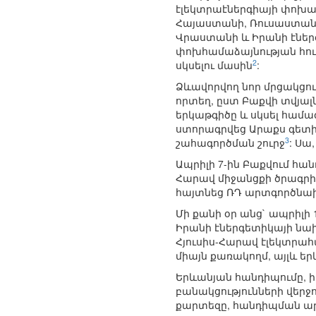
էլեկտրաէներգիայի փոխ
Հայաստանի, Ռուսաստանի 
Վրաստանի և Իրանի էներ
փոխհամաձայնության հու
2
սկսելու մասին
:
Ձևավորվող նոր մրցակցութ
որտեղ, ըստ Բաքվի տվյալ
երկաթգիծը և սկսել համ
ստորագրվեց Արաքս գետի
3
շահագործման շուրջ
: Սա
Ապրիլի 7-ին Բաքվում հա
Հարավ միջանցքի ծրագրի 
հայտնեց ՌԴ արտգործնախ
Մի քանի օր անց` ապրիլի
Իրանի էներգետիկայի նա
Հյուսիս-Հարավ էլեկտրահ
միայն քառակողմ, այլև 
Երևանյան հանդիպումը, 
բանակցությունների վեր
քարտեզը, հանդիպման ար