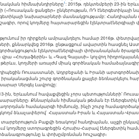
1
անակման հիմնախնդիրները
: 2015թ. դեկտեմբերի 23-ին Ե
(«Ռուսական ցանցեր» ընկերության, ՌԴ էներգետիկայի ն
գետիկայի նախարարների մասնակցությամբ: Հանդիպման ա
շագիր, որով կողմերը հայտարարեցին էլեկտրաէներգիայի 
յունում իր դիրքերն ամրապնդելու համար 2016թ. փետրվար
ների, քննարկվեց 2016թ. ընթացքում ավարտին հասցնել Աս
ագործակցություն էլեկտրաէներգիայի փոխանակման ծրագր
 վրա «Հուդաֆերին» և «Գազ Գալասի» կոչվող հիդրոկայան
, թերևս, կողմերի առայժմ միակ գործնական համաձայնագիրն 
նդիպեցին Ռուսաստանի, Ադրբեջանի և Իրանի արտգործնախ
իրականացման շուրջ գործնական քայլեր ձեռնարկելու հարցե
արար Սերգեյ Լավրովը:
 13-ին, Երևանում հավաքվեցին չորս պետությունների՝ Ռո
խարարները։ Քննարկման հիմնական թեման էր էներգետիկ
աղորդման համակարգի հիմնումը, ինչի շուրջ համագործակցո
երկկողմ ձևաչափերով` Հայաստան-Իրան և Հայաստան-Վրա
ի տարբերություն Բաքվի եռակողմ հանդիպման, աչքի ընկա
ջում կողմերը ստորագրեցին Հյուսիս-Հարավ էներգետիկ հ
ձանագրությունը և փոխըմբռնման հուշագիր։