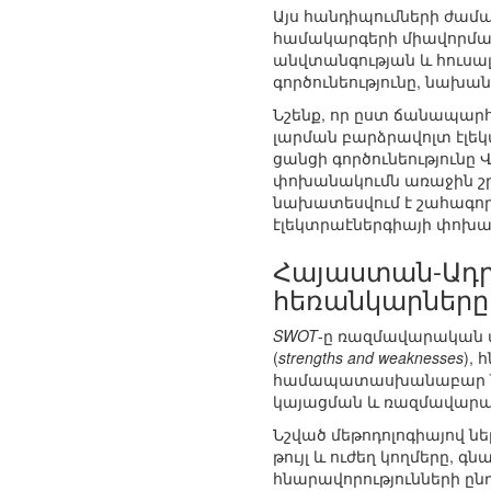
Այս հանդիպումների ժամա
համակարգերի միավորման
անվտանգության և հուսա
գործունեությունը, նախան
Նշենք, որ ըստ ճանապարհ
լարման բարձրավոլտ էլեկ
ցանցի գործունեությունը
փոխանակումն առաջին շրջա
նախատեսվում է շահագործ
էլեկտրաէներգիայի փոխան
Հայաստան-Ադր
հեռանկարները (
SWOT
-ը ռազմավարական վե
(
strengths and weaknesses
), 
համապատասխանաբար ներք
կայացման և ռազմավարակ
Նշված մեթոդոլոգիայով ն
թույլ և ուժեղ կողմերը, 
հնարավորությունների ըն