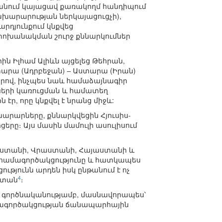
րևանում կայացավ քառակողմ հանդիպում
ախարարության ներկայացուցչի),
րդյունքում կնքվեց
փոխանակման շուրջ քննարկումներ
ին Իլհամ Ալիևն այցելեց Թեհրան,
տարա (Ադրբեջան) – Աստարա (Իրան)
երով, ինչպես նաև համաձայնագիր
ների կառուցման և համատեղ
էր, որը կնքվել է նրանց միջև:
արարները, քննարկվեցին Հյուսիս-
րը։ Այս մասին մամուլի ասուլիսում
ւսաստանի, Վրաստանի, Հայաստանի և
 համագործակցությունը և հատկապես
ւթյունն արդեն իսկ ընթանում է ոչ
4
ստան
։
վ գործնականությամբ, մասնավորապես՝
ամագործակցության ճանապարհային