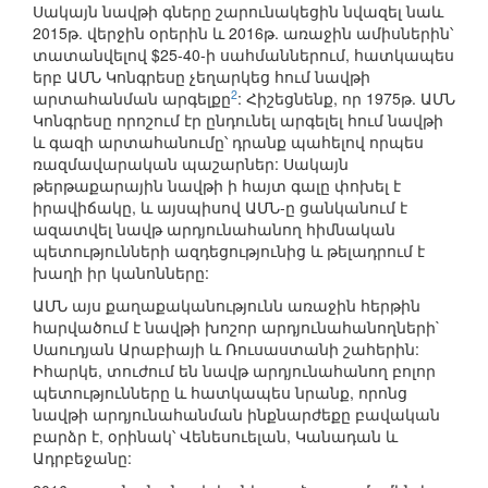
Սակայն նավթի գները շարունակեցին նվազել նաև
2015թ. վերջին օրերին և 2016թ. առաջին ամիսներին՝
տատանվելով $25-40-ի սահմաններում, հատկապես
երբ ԱՄՆ Կոնգրեսը չեղարկեց հում նավթի
2
արտահանման արգելքը
: Հիշեցնենք, որ 1975թ. ԱՄՆ
Կոնգրեսը որոշում էր ընդունել արգելել հում նավթի
և գազի արտահանումը՝ դրանք պահելով որպես
ռազմավարական պաշարներ: Սակայն
թերթաքարային նավթի ի հայտ գալը փոխել է
իրավիճակը, և այսպիսով ԱՄՆ-ը ցանկանում է
ազատվել նավթ արդյունահանող հիմնական
պետությունների ազդեցությունից և թելադրում է
խաղի իր կանոնները:
ԱՄՆ այս քաղաքականությունն առաջին հերթին
հարվածում է նավթի խոշոր արդյունահանողների`
Սաուդյան Արաբիայի և Ռուսաստանի շահերին:
Իհարկե, տուժում են նավթ արդյունահանող բոլոր
պետությունները և հատկապես նրանք, որոնց
նավթի արդյունահանման ինքնարժեքը բավական
բարձր է, օրինակ՝ Վենեսուելան, Կանադան և
Ադրբեջանը: