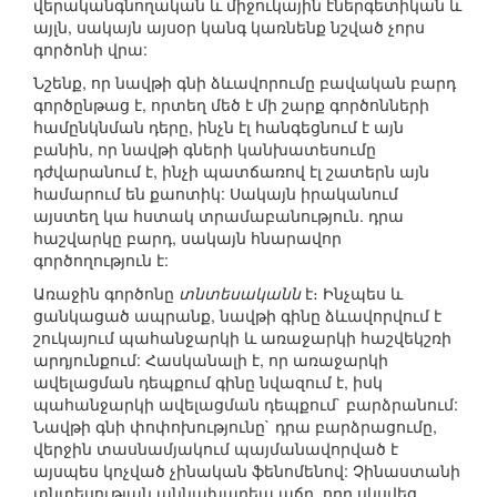
վերականգնողական և միջուկային էներգետիկան և
այլն, սակայն այսօր կանգ կառնենք նշված չորս
գործոնի վրա:
Նշենք, որ նավթի գնի ձևավորումը բավական բարդ
գործընթաց է, որտեղ մեծ է մի շարք գործոնների
համընկնման դերը, ինչն էլ հանգեցնում է այն
բանին, որ նավթի գների կանխատեսումը
դժվարանում է, ինչի պատճառով էլ շատերն այն
համարում են քաոտիկ: Սակայն իրականում
այստեղ կա հստակ տրամաբանություն. դրա
հաշվարկը բարդ, սակայն հնարավոր
գործողություն է:
Առաջին գործոնը
տնտեսականն
է։ Ինչպես և
ցանկացած ապրանք, նավթի գինը ձևավորվում է
շուկայում պահանջարկի և առաջարկի հաշվեկշռի
արդյունքում: Հասկանալի է, որ առաջարկի
ավելացման դեպքում գինը նվազում է, իսկ
պահանջարկի ավելացման դեպքում` բարձրանում:
Նավթի գնի փոփոխությունը` դրա բարձրացումը,
վերջին տասնամյակում պայմանավորված է
այսպես կոչված չինական ֆենոմենով: Չինաստանի
տնտեսության աննախադեպ աճը, որը սկսվեց