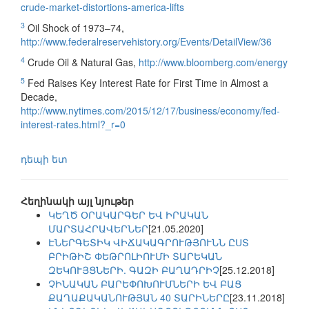
crude-market-distortions-america-lifts
3
Oil Shock of 1973–74,
http://www.federalreservehistory.org/Events/DetailView/36
4
Crude Oil & Natural Gas,
http://www.bloomberg.com/energy
5
Fed Raises Key Interest Rate for First Time in Almost a
Decade,
http://www.nytimes.com/2015/12/17/business/economy/fed-
interest-rates.html?_r=0
դեպի ետ
Հեղինակի այլ նյութեր
ԿԵՂԾ ՕՐԱԿԱՐԳԵՐ ԵՎ ԻՐԱԿԱՆ
ՄԱՐՏԱՀՐԱՎԵՐՆԵՐ
[21.05.2020]
ԷՆԵՐԳԵՏԻԿ ՎԻՃԱԿԱԳՐՈՒԹՅՈՒՆՆ ԸՍՏ
ԲՐԻԹԻՇ ՓԵԹՐՈԼԻՈՒՄԻ ՏԱՐԵԿԱՆ
ԶԵԿՈՒՅՑՆԵՐԻ. ԳԱԶԻ ԲԱՂԱԴՐԻՉ
[25.12.2018]
ՉԻՆԱԿԱՆ ԲԱՐԵՓՈԽՈՒՄՆԵՐԻ ԵՎ ԲԱՑ
ՔԱՂԱՔԱԿԱՆՈՒԹՅԱՆ 40 ՏԱՐԻՆԵՐԸ
[23.11.2018]