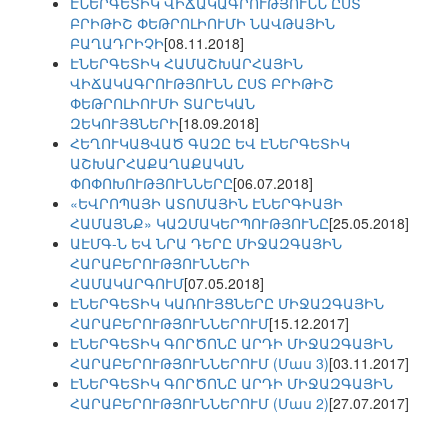
ԷՆԵՐԳԵՏԻԿ ՎԻՃԱԿԱԳՐՈՒԹՅՈՒՆՆ ԸՍՏ
ԲՐԻԹԻՇ ՓԵԹՐՈԼԻՈՒՄԻ ՆԱՎԹԱՅԻՆ
ԲԱՂԱԴՐԻՉԻ
[08.11.2018]
ԷՆԵՐԳԵՏԻԿ ՀԱՄԱՇԽԱՐՀԱՅԻՆ
ՎԻՃԱԿԱԳՐՈՒԹՅՈՒՆՆ ԸՍՏ ԲՐԻԹԻՇ
ՓԵԹՐՈԼԻՈՒՄԻ ՏԱՐԵԿԱՆ
ԶԵԿՈՒՅՑՆԵՐԻ
[18.09.2018]
ՀԵՂՈՒԿԱՑՎԱԾ ԳԱԶԸ ԵՎ ԷՆԵՐԳԵՏԻԿ
ԱՇԽԱՐՀԱՔԱՂԱՔԱԿԱՆ
ՓՈՓՈԽՈՒԹՅՈՒՆՆԵՐԸ
[06.07.2018]
«ԵՎՐՈՊԱՅԻ ԱՏՈՄԱՅԻՆ ԷՆԵՐԳԻԱՅԻ
ՀԱՄԱՅՆՔ» ԿԱԶՄԱԿԵՐՊՈՒԹՅՈՒՆԸ
[25.05.2018]
ԱԷՄԳ-Ն ԵՎ ՆՐԱ ԴԵՐԸ ՄԻՋԱԶԳԱՅԻՆ
ՀԱՐԱԲԵՐՈՒԹՅՈՒՆՆԵՐԻ
ՀԱՄԱԿԱՐԳՈՒՄ
[07.05.2018]
ԷՆԵՐԳԵՏԻԿ ԿԱՌՈՒՅՑՆԵՐԸ ՄԻՋԱԶԳԱՅԻՆ
ՀԱՐԱԲԵՐՈՒԹՅՈՒՆՆԵՐՈՒՄ
[15.12.2017]
ԷՆԵՐԳԵՏԻԿ ԳՈՐԾՈՆԸ ԱՐԴԻ ՄԻՋԱԶԳԱՅԻՆ
ՀԱՐԱԲԵՐՈՒԹՅՈՒՆՆԵՐՈՒՄ (Մաս 3)
[03.11.2017]
ԷՆԵՐԳԵՏԻԿ ԳՈՐԾՈՆԸ ԱՐԴԻ ՄԻՋԱԶԳԱՅԻՆ
ՀԱՐԱԲԵՐՈՒԹՅՈՒՆՆԵՐՈՒՄ (Մաս 2)
[27.07.2017]