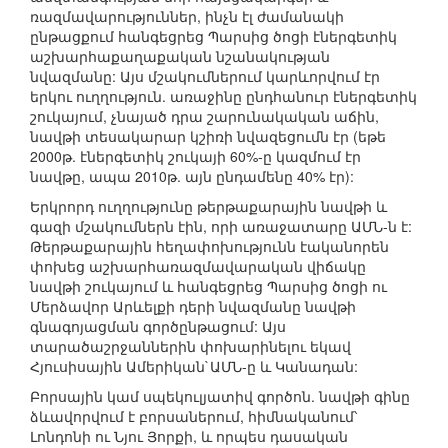
ռազմավարություններ, ինչն էլ ժամանակի
ընթացքում հանգեցրեց Պարսից ծոցի էներգետիկ
աշխարհաքաղաքական նշանակության
նվազմանը: Այս մշակումներում կարևորվում էր
երկու ուղղություն. առաջինը ընդհանուր էներգետիկ
շուկայում, չնայած դրա շարունակական աճին,
նավթի տեսակարար կշիռի նվազեցումն էր (եթե
2000թ. էներգետիկ շուկայի 60%-ը կազմում էր
նավթը, ապա 2010թ. այն ընդամենը 40% էր):
Երկրորդ ուղղությունը թերթաքարային նավթի և
գազի մշակումներն էին, որի առաջատարը ԱՄՆ-ն է:
Թերթաքարային հեղափոխությունն էականորեն
փոխեց աշխարհառազմավարական վիճակը
նավթի շուկայում և հանգեցրեց Պարսից ծոցի ու
Մերձավոր Արևելքի դերի նվազմանը նավթի
գնագոյացման գործընթացում: Այս
տարածաշրջաններին փոխարինելու եկավ
Հյուսիսային Ամերիկան`ԱՄՆ-ը և Կանադան:
Բորսային կամ սպեկուլյատիվ գործոն. նավթի գինը
ձևավորվում է բորսաներում, հիմնականում՝
Լոնդոնի ու Նյու Յորքի, և որպես դասական