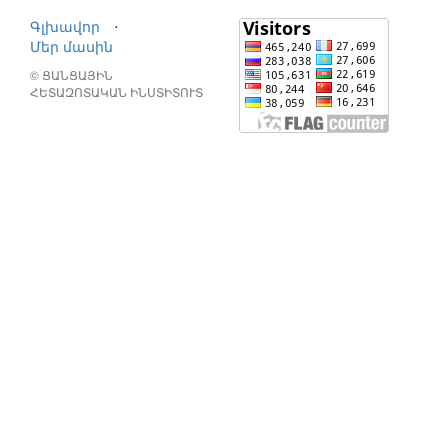
Գլխավոր
⋅
Մեր մասին
© ՑԱՆՑԱՅԻՆ
ՀԵՏԱԶՈՏԱԿԱՆ ԻՆՍՏԻՏՈՒՏ