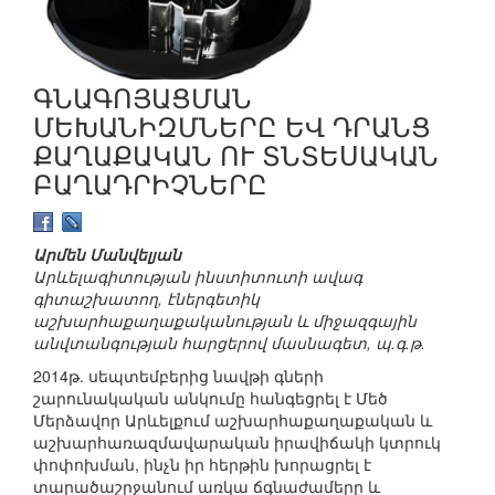
ԳՆԱԳՈՅԱՑՄԱՆ
ՄԵԽԱՆԻԶՄՆԵՐԸ ԵՎ ԴՐԱՆՑ
ՔԱՂԱՔԱԿԱՆ ՈՒ ՏՆՏԵՍԱԿԱՆ
ԲԱՂԱԴՐԻՉՆԵՐԸ
Արմեն Մանվելյան
Արևելագիտության ինստիտուտի ավագ
գիտաշխատող, էներգետիկ
աշխարհաքաղաքականության և միջազգային
անվտանգության հարցերով մասնագետ, պ.գ.թ.
2014թ. սեպտեմբերից նավթի գների
շարունակական անկումը հանգեցրել է Մեծ
Մերձավոր Արևելքում աշխարհաքաղաքական և
աշխարհառազմավարական իրավիճակի կտրուկ
փոփոխման, ինչն իր հերթին խորացրել է
տարածաշրջանում առկա ճգնաժամերը և