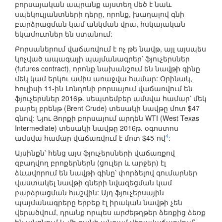
բորսայական ապրանք այստեղ մեծ է նաև
սպեկուլյանտների դերը, որոնք, խաղալով գնի
բարձրացման կամ անկման վրա, հսկայական
եկամուտներ են ստանում:
Բորսաներում վաճառվում է ոչ թե նավթ, այլ այսպես
կոչված ապագայի պայմանագրեր՝ ֆյուչերսներ
(futures contract), որոնք նախանշում են նավթի գինը
մեկ կամ երկու ամիս առաջվա համար: Օրինակ,
հուլիսի 11-ին Լոնդոնի բորսայում վաճառվում են
ֆյուչերսներ 2016թ. սեպտեմբեր ամսվա համար՝ մեկ
բարել բրենթ (Brent Crude) տեսակի նավթը մոտ $47
գնով: Նյու Յորքի բորսայում արդեն WTI (West Texas
Intermediate) տեսակի նավթը 2016թ. օգոստոս
4
ամսվա համար վաճառվում է մոտ $45-ով
:
Այսինքն՝ հենց այս ֆյուչերսների վաճառքով
զբաղվող բրոքերներն (ցուլեր և արջեր) էլ
ձևավորում են նավթի գինը՝ փորձելով գումարներ
վաստակել նավթի գների նվազեցման կամ
բարձրացման հաշվին: Այդ ֆյուչերսային
պայմանագրերը երբեք էլ իրական նավթի չեն
վերածվում, դրանք որպես արժեթղթեր ձեռքից ձեռք