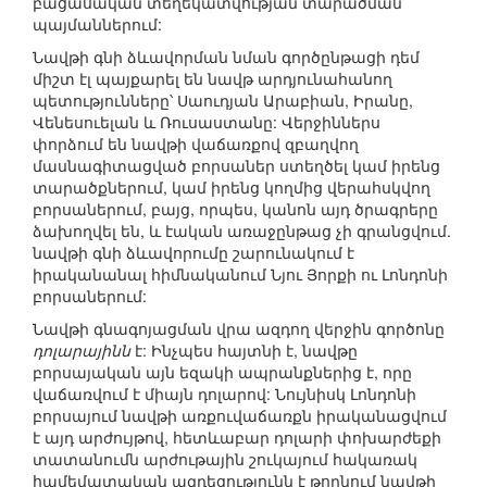
բացասական տեղեկատվության տարածման
պայմաններում:
Նավթի գնի ձևավորման նման գործընթացի դեմ
միշտ էլ պայքարել են նավթ արդյունահանող
պետությունները՝ Սաուդյան Արաբիան, Իրանը,
Վենեսուելան և Ռուսաստանը: Վերջիններս
փորձում են նավթի վաճառքով զբաղվող
մասնագիտացված բորսաներ ստեղծել կամ իրենց
տարածքներում, կամ իրենց կողմից վերահսկվող
բորսաներում, բայց, որպես, կանոն այդ ծրագրերը
ձախողվել են, և էական առաջընթաց չի գրանցվում.
նավթի գնի ձևավորումը շարունակում է
իրականանալ հիմնականում Նյու Յորքի ու Լոնդոնի
բորսաներում:
Նավթի գնագոյացման վրա ազդող վերջին գործոնը
դոլարայինն
է: Ինչպես հայտնի է, նավթը
բորսայական այն եզակի ապրանքներից է, որը
վաճառվում է միայն դոլարով: Նույնիսկ Լոնդոնի
բորսայում նավթի առքուվաճառքն իրականացվում
է այդ արժույթով, հետևաբար դոլարի փոխարժեքի
տատանումն արժութային շուկայում հակառակ
համեմատական ազդեցությունն է թողնում նավթի