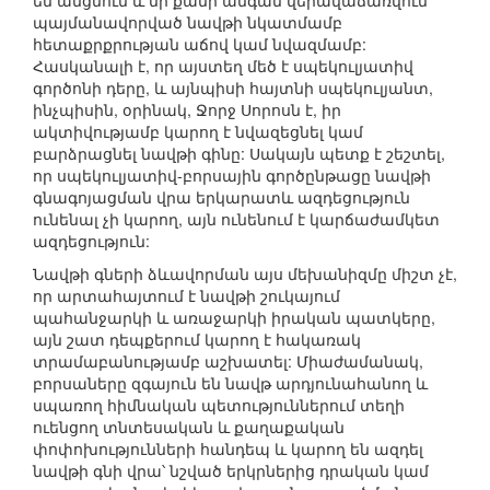
են անցնում և մի քանի անգամ վերավաճառվում՝
պայմանավորված նավթի նկատմամբ
հետաքրքրության աճով կամ նվազմամբ:
Հասկանալի է, որ այստեղ մեծ է սպեկուլյատիվ
գործոնի դերը, և այնպիսի հայտնի սպեկուլյանտ,
ինչպիսին, օրինակ, Ջորջ Սորոսն է, իր
ակտիվությամբ կարող է նվազեցնել կամ
բարձրացնել նավթի գինը: Սակայն պետք է շեշտել,
որ սպեկուլյատիվ-բորսային գործընթացը նավթի
գնագոյացման վրա երկարատև ազդեցություն
ունենալ չի կարող, այն ունենում է կարճաժամկետ
ազդեցություն:
Նավթի գների ձևավորման այս մեխանիզմը միշտ չէ,
որ արտահայտում է նավթի շուկայում
պահանջարկի և առաջարկի իրական պատկերը,
այն շատ դեպքերում կարող է հակառակ
տրամաբանությամբ աշխատել: Միաժամանակ,
բորսաները զգայուն են նավթ արդյունահանող և
սպառող հիմնական պետություններում տեղի
ուենցող տնտեսական և քաղաքական
փոփոխությունների հանդեպ և կարող են ազդել
նավթի գնի վրա՝ նշված երկրներից դրական կամ