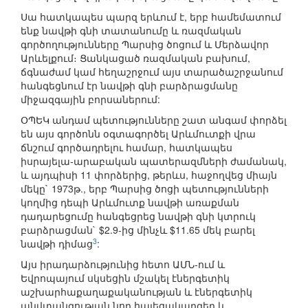
Սա հատկապես պարզ երևում է, երբ համեմատում
ենք նավթի գնի տատանումը և ռազմական
գործողությունները Պարսից ծոցում և Մերձավոր
Արևելքում։ Ցանկացած ռազմական բախում,
ճգնաժամ կամ հեղաշրջում այս տարածաշրջանում
հանգեցնում էր նավթի գնի բարձրացմանը
միջազգային բորսաներում:
ՕՊԵԿ անդամ պետությունները շատ անգամ փորձել
են այս գործոնն օգտագործել Արևմուտքի վրա
ճնշում գործադրելու համար, հատկապես
իսրայելա-արաբական պատերազմների ժամանակ,
և այդպիսի 11 փորձերից, թերևս, հաջողվեց միայն
մեկը` 1973թ., երբ Պարսից ծոցի պետությունների
կողմից դեպի Արևմուտք նավթի առաքման
դադարեցումը հանգեցրեց նավթի գնի կտրուկ
բարձրացման` $2.9-ից մինչև $11.65 մեկ բարել
3
նավթի դիմաց
:
Այս իրադարձությունից հետո ԱՄՆ-ում և
Եվրոպայում սկսեցին մշակել էներգետիկ
աշխարհաքաղաքականության և էներգետիկ
անվտանգության նոր հայեցակարգեր և