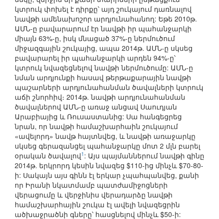
կտրուկ փոխել է դիրքը՝ այդ շուկայում դառնալով
նավթի ամենախոշոր արդյունահանող: Եթե 2010թ.
ԱՄՆ-ը բավարարում էր նավթի իր պահանջարկի
միայն 63%-ը, իսկ մնացած 37%-ը ներմուծում
միջազգային շուկայից, ապա 2014թ. ԱՄՆ-ը սկսեց
բավարարել իր պահանջարկի արդեն 94%-ը՝
կտրուկ նվազեցնելով նավթի ներմուծումը: ԱՄՆ-ը
նման արդյունքի հասավ թերթաքարային նավթի
պաշարների արդյունահանման ծավալների կտրուկ
աճի շնորհիվ։ 2014թ. նավթի արդյունահանման
ծավալներով ԱՄՆ-ը առաջ անցավ Սաուդյան
Արաբիայից և Ռուսաստանից: Սա հանգեցրեց
նրան, որ նավթի համաշխարհաին շուկայում
«ավելորդ» նավթ հայտնվեց, և նավթի առաջարկը
սկսեց գերազանցել պահանջարկը մոտ 2 մլն բարել
1
օրական ծավալով
: Այս պայմաններում նավթի գինը
2014թ. երկրորդ կեսին նվազեց $110-ից մինչև $70-80-
ի: Սակայն այս գինն էլ երկար չպահպանվեց, քանի
որ Իրանի նկատմամբ պատժամիջոցների
վերացումը և վերջինիս վերադարձը նավթի
համաշխարհային շուկա էլ ավելի նվազեցրին
ածխաջրածնի գները՝ հասցնելով մինչև $50-ի: