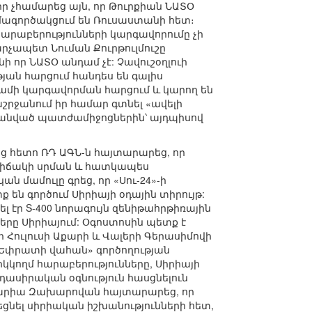
ր չհամարեց այն, որ Թուրքիան ՆԱՏՕ
համագործակցում են Ռուսաստանի հետ։
արաբերությունների կարգավորումը չի
արչապետ Նուման Քուրթուլմուշը
ի որ ՆԱՏՕ անդամ չէ: Չավուշօղլուի
յան հարցում հանդես են գալիս
ամի կարգավորման հարցում և կարող են
շրջանում իր համար գտնել «ավելի
հմանված պատժամիջոցներին՝ այդպիսով
ց հետո ՌԴ ԱԳՆ-ն հայտարարեց, որ
ավիճակի սրման և հատկապես
մամուլը գրեց, որ «Սու-24»-ի
են գործում Սիրիայի օդային տիրույթ:
լ էր S-400 նորագույն զենիթահրթիռային
երը Սիրիայում: Օգոստոսին պետք է
 Հուլուսի Աքարի և Վալերի Գերասիմովի
«Եփրատի վահան» գործողության
կկողմ հարաբերությունները, Սիրիայի
դասիրական օգնություն հասցնելուն
Մարիա Զախարովան հայտարարեց, որ
եցնել սիրիական իշխանությունների հետ,