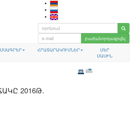
բաժանորդագրվել
ՄՍԱԳՐԵՐ
ՀՐԱՏԱՐԱԿՈՒՄՆԵՐ
ՄԵՐ
ՄԱՍԻՆ
ԱԿԸ 2016Թ.