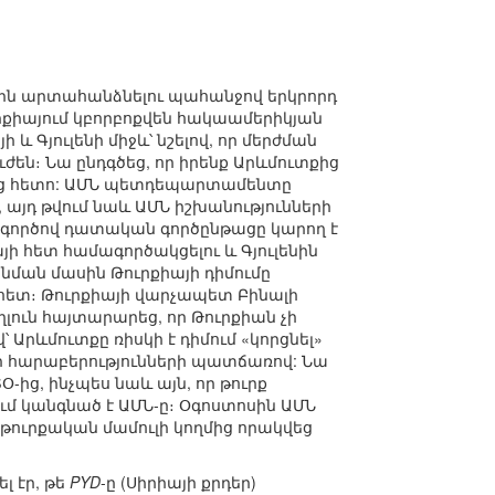
ին արտահանձնելու պահանջով երկրորդ
ուրքիայում կբորբոքվեն հակաամերիկյան
 Գյուլենի միջև՝ նշելով, որ մերժման
ժեն։ Նա ընդգծեց, որ իրենք Արևմուտքից
անից հետո: ԱՄՆ պետդեպարտամենտը
 այդ թվում նաև ԱՄՆ իշխանությունների
ն գործով դատական գործընթացը կարող է
ի հետ համագործակցելու և Գյուլենին
նման մասին Թուրքիայի դիմումը
հետ։ Թուրքիայի վարչապետ Բինալի
օղլուն հայտարարեց, որ Թուրքիան չի
՝ Արևմուտքը ռիսկի է դիմում «կորցնել»
ի հարաբերությունների պատճառով: Նա
-ից, ինչպես նաև այն, որ թուրք
մ կանգնած է ԱՄՆ-ը։ Օգոստոսին ԱՄՆ
ուրքական մամուլի կողմից որակվեց
լ էր, թե
PYD
-ը (Սիրիայի քրդեր)