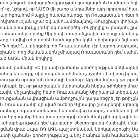
 Չավուշօղլուն փոխգործակցության զարգացման համար խնդի
՝ ոչ, նշելով, որ ՆԱՏՕ մի շարք անդամներ այդ ոլորտում 
ար Իբրահիմ Քալընը հայտարարեց, որ Ռուսաստանի հետ հ
երկխոսության վրա: Եվ այնուամենայնիվ, Թուրքիայի փոխվ
նն իրավունք չունի օգտագործել «Ինջիրլիքի» բազան, քան
Ռուսաստանը, որոնք Սիրիայի տարածքային ամբողջականութ
ետք է ավելի սերտորեն համագործակցեն սիրիական ճգնաժ
Պ-ի դեմ: Նա ընդգծեց, որ Ռուսաստանը չէր կարող տարածա
ւրքիան է, որը ժամանակին չմիացավ Ռուսաստանի դեմ սա
մած ՆԱՏՕ միակ երկիրը:
րքական բանակի «Եփրատի վահան» գործողության մեկնարկի
ահոգ են թուրք-սիրիական սահմանի շրջանում տիրող իր
ւթյան սրացման վտանգի համար։ Այդ ժամանակ թուրքական 
դեպքն էր, որ թուրքական մարտական ինքնաթիռները մուտք 
իռային միջադեպից հետո Ռուսաստանը Սիրիայում տեղակայե
 թուրքական ավիացիան ամբողջովին դադարեցրել էր թռիչքն
 և Ռուսաստանի զինված ուժերի Գլխավոր շտաբների պետեր
ն անհայտ պատճառներով հետաձգվեց անորոշ ժամկետով: 
 ու Էրդողանը հեռախոսազրույցի ժամանակ քննարկեցին եր
ւ ահաբեկչության դեմ պայքարը, շեշտը դրվեց Հալեպին մար
ացման վրա: Ապա ՌԴ ԱԳՆ պաշտոնական ներկայացուցիչ 
ատի վահան» գործողությանը և կոչ է անում այն համաձայն