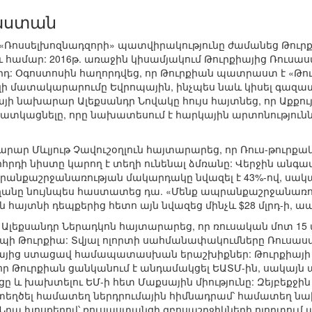
աստան
«Ռոսսելխոզնադզորի» պատվիրակությունը ժամանեց Թուրք
ւ համար: 2016թ. առաջին կիսամյակում Թուրքիայից Ռուսա
3 մլրդ: Օգոստոսին հաղորդվեց, որ Թուրքիան պատրաստ է «
ի մատակարարումը Եվրոպային, ինչպես նաև կիսել գազա
յի նախարար Ալեքսանդր Նովակը հույս հայտնեց, որ Աքք
ատկացնելը, որը նախատեսում է հարկային արտոնությունն
րար Մևլյութ Չավուշօղլուն հայտարարեց, որ Ռուս-թուրք
րդի նիստը կարող է տեղի ունենալ ձմռանը: Վերջին անգամ 
պրանքաշրջանառության մակարդակը նվազել է 43%-ով, սակ
դողանը նույնպես հաստատեց դա. «Մենք ապրանքաշրջանառութ
ան հայտնի դեպքերից հետո այն նվազեց մինչև $28 մլրդ-ի, ա
Ալեքսանդր Ներադկոն հայտարարեց, որ ռուսական մոտ 15 
եպի Թուրքիա: Տվյալ ոլորտի սահմանափակումները Ռուսաս
իայից ստացավ համապատասխան երաշխիքներ: Թուրքիայի
որ Թուրքիան ցանկանում է անդամակցել ԵԱՏՄ-ին, սակայն ա
ը և խախտելու ԵՄ-ի հետ Մաքսային միությունը: Զեյբեքջին
տեղծել համատեղ ներդրումային հիմնադրամ՝ համատեղ ն
Նրա խոսքերով՝ ռուսաստանցի զբոսաշրջիկների ոլորտում ա