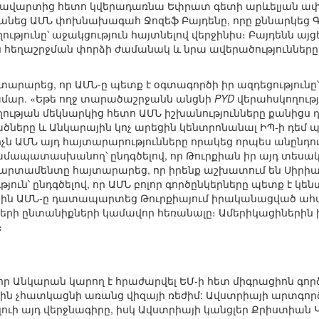
ն ավարտից հետո կվերադառնա Եփրատ գետի արևելյան ափ,
անեց ԱՄՆ փոխնախագահ Ջոզեֆ Բայդենը, որը քննարկեց Գ
թյունը՝ աջակցություն հայտնելով վերջինիս։ Բայդենն այց
 հեղաշրջման փորձի ժամանակ և նրա ավերածությունները
։
յտարարեց, որ ԱՄՆ-ը պետք է օգտագործի իր ազդեցությունը
համար. «Եթե ողջ տարածաշրջանն անցնի
PYD
վերահսկողութ
ության մեկնարկից հետո ԱՄՆ իշխանությունները քանից
ածները և Անկարային կոչ արեցին կենտրոնանալ ԻՊ-ի դեմ պ
չն ԱՄՆ այդ հայտարարությունները որակեց որպես անընդու
ամապատասխանող՝ ընդգծելով, որ Թուրքիան իր այդ տեսակ
տամենտը հայտարարեց, որ իրենք աշխատում են Սիրիայում
թյուն՝ ընդգծելով, որ ԱՄՆ բոլոր գործընկերները պետք է կ
սին ԱՄՆ-ը դատապարտեց Թուրքիայում իրականացված ահաբե
րի ընտանիքների կամավոր հեռանալը։ Ամերիկացիներին խ
։
որ Անկարան կարող է հրաժարվել ԵՄ-ի հետ միգրացիոն գործ
ին չհատկացնի առանց վիզայի ռեժիմ: Ավստրիայի արտգ
ի այդ վերջնագիրը, իսկ Ավստրիայի կանցլեր Քրիստիան 