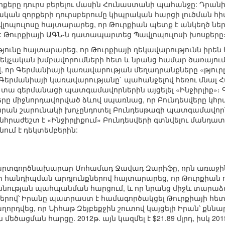
որքերը դուրս բերելու մասին Հունաստանի պահանջը: Դրա
քական զորքերի դուրսբերումը կիպրական հարցի լուծման 
պուլոսը հայտարարեց, որ Թուրքիան պետք է անկեղծ ներո
 Թուրքիայի ԱԳՆ-ն դատապարտեց Պավլոպուլոսի խոսքերը
ունը հայտարարեց, որ Թուրքիայի ղեկավարությունն իրեն հ
կչական խմբավորումների հետ և նրանց համար ծառայում 
, որ Գերմանիայի կառավարության մեղադրանքները «թյուր
Գերմանիայի կառավարությանը` պահանջելով հեռու մնալ 
յլ տա գերմանացի պատգամավորներին այցելել «Ինջիրլիք
րը միջնորդավորված ձևով սպառնաց, որ Բունդեսվերը կհր
արան շարունակի խոչընդոտել Բունդեսթագի պատգամավորնե
նհրաժեշտ է «Ինջիրլիքում» Բունդեսվերի գտնվելու մանդատ
ում է դեկտեմբերին:
 արտգործնախարար Մոհամադ Ջավադ Զարիֆը, որն առաջին 
տ հանդիպման արդյունքներով հայտարարեց, որ Թուրքիան 
ության պահպանման հարցում, և որ նրանց միջև տարաձա
քերով՝ Իրանը պատրաստ է համագործակցել Թուրքիայի հետ
րդվեց, որ Նիհաթ Զեյբեքջին շուտով կայցելի Իրան՝ քննար
ացման հարցը. 2012թ. այն կազմել է $21.89 մլրդ, իսկ 2015թ