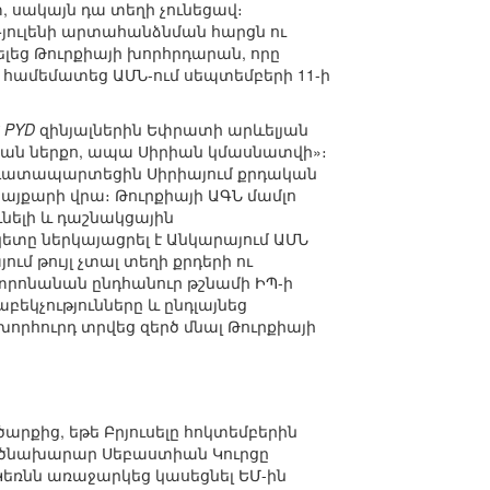
 սակայն դա տեղի չունեցավ։
յուլենի արտահանձնման հարցն ու
ելեց Թուրքիայի խորհրդարան, որը
 համեմատեց ԱՄՆ-ում սեպտեմբերի 11-ի
՝
PYD
զինյալներին Եփրատի արևելյան
յան ներքո, ապա Սիրիան կմասնատվի»։
ս դատապարտեցին Սիրիայում քրդական
այքարի վրա։ Թուրքիայի ԱԳՆ մամլո
նելի և դաշնակցային
ետը ներկայացրել է Անկարայում ԱՄՆ
 թույլ չտալ տեղի քրդերի ու
ենտրոնանան ընդհանուր թշնամի ԻՊ-ի
կչությունները և ընդլայնեց
որհուրդ տրվեց զերծ մնալ Թուրքիայի
արքից, եթե Բրյուսելը հոկտեմբերին
ործնախարար Սեբաստիան Կուրցը
Կեռնն առաջարկեց կասեցնել ԵՄ-ին