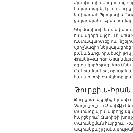
Հյուսիսային Կիպրոսից զ
հայտարարել էր, որ թուր
նախագահ Պրոկոպիս Պավլո
ցեղասպանության համար:
Գերմանիայի կառավարությ
համագործակցում է ահաբե
դատապարտեց դա՝ նշելով
վերջնագիր ներկայացրեց 
բանաձևից, որպեսզի թու
Ֆրանկ-Վալթեր Շթայնմայե
օգտագործելուց, եթե Անկ
մանրամասնեց, որ այցն ա
համար, որի ժամկետը լրան
Թուրքիա-Իրան
Թուրքիա այցելեց Իրանի
Չավուշօղլուն Զարիֆի հե
տարածքային ամբողջական
հարցերում: Զարիֆի խոս
տարանցման հարցում։ Հաղո
ապրանքաշրջանառության մեծ