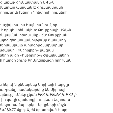
նից առաջ Հունաստանի ԱԳՆ-ն
հիմնարար պայման է: Հունաստանի
ղություն խնդրի Պոնտոսի հույների
։
աշիվ տալիս է այն բանում, որ
է որպես հենակետ: Թուրքիայի ԱԳՆ-ն
ընկալման հետևանք» են: Թուրքիան
Հայոց ցեղասպանությունը ճանաչող
»։ Գերմանիայի արտգործնախարար
աժարվի «Ինջիրլիքի» բազան
րի այցը «Ինջիրլիք»։ Շթայնմայերը
ի հարցի շուրջ Բունդեսթագի որոշման
հերթին քննարկեց Սիրիայի հարցը։
ու Իրանը համակարծիք են Սիրիայի
յնություններ չկան
PKK-ի, PEJAK-ի, PYD-ի
 իր գազի վաճառքի ու դեպի Եվրոպա
կելու համար երկու երկրների միջև
.՝ $9.77 մլրդ: Այժմ ծրագրված է այդ