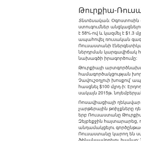
Թուրքիա-Ռուս
Տնտեսական.
Օգոստոսին 
ստուգումներ անցկացնելո
է 58%-ով և կազմել է $1.
ապահովել ռուսական գազ
Ռուսաստանի էներգետիկա
ներդրման կարգավիճակ հ
նախագծի իրագործումը:
Թուրքիայի արտգործնախա
համագործակցության խորհ
Չավուշօղլուի խոսքով՝ ա
հասցնել $100 մլրդ-ի: Էր
սակայն 2015թ. նոյեմբերյ
Ռոսավիացիայի ղեկավար 
չարթերային թռիչքները դ
երբ Ռուսաստանը Թուրք
Զեյբեքջին հայտարարեց, 
անդամակցելու գործընթաց
Ռուսաստանը կարող են ս
ֆինանսավորելու համար: 