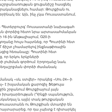
աշրջանառության ցուցանիշը հասցնել
իրականացնելու համար: Թուրքիան ու
նակ են: Այն, ինչ չկա Ռուսաստանում,
կտ Պետերբուրգ՝ Ռուսաստանի նախագահ
ջման փորձից հետո նրա արտասահմանյան
 16-ին Անթալիայում, G20-ի
դողանը հույս հայտնեց, որ Պուտինի հետ
մ՝ ճիշտ չհամարելով ինքնաթիռային
ցից հեռանալը: Պուտինի հետ
 որ երկու երկրների
 լուծման գործում: Էրդողանը նաև
 հեղաշրջման փորձի ժամանակ
նակ «սև ստվեր» որակեց «Սու-24»-ի
լ» է իսլամական քարոզիչ Ֆեթուլա
ին շրջանում Թուրքիայում լայն
իրադարձության (Դինքի սպանություն,
կանդալ և այլն) տակ թուրքական
 Ռուսաստանն ու Թուրքիան մտադիր են
 հայտարարեց, որ դա չպետք է դիտարկել