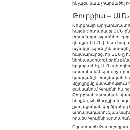
ինչպես նաև չհարվածել ԻՊ
Թուրքիա – ԱՄՆ
Թուրքիայի արդարադատու
հայցն է ուղարկվել ԱՄՆ՝ 
տրամադրություններ: Էրդո
դեպքում ԱՄՆ-ի հետ հարա
աջակցություն չեն ստացե
հայտարարեց, որ ԱՄՆ-ը հ
ներկայացուցիչներին քնն
երկար տևել, ԱՄՆ պետդեպ
արտահանձնելու միջև ընտ
կապված չէ ռազմական հե
Յըլդըրըմը վստահություն 
ցանկանում Գյուլենի հարց
Թուրքիան սեփական սխալ
հերքեց, թե Թուրքիան սպա
քաղաքական գործիչները 
արդարադատության նախար
որպես Գյուլենի արտահան
Օգոստոսին Չավուշօղլուն