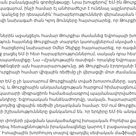
ան բանակցային գործընթացը: Նրա խոսքերով՝ ԵՄ-ին Թուր
գայում, ինչի համար էլ անհրաժեշտ է ունենալ այլընտրան
 կանչեց իր դեսպանին՝ հարաբերությունների վերանայման 
ի նախագահ Ժան Կլոդ Յունկերը հայտարարեց, որ Թուրք
րին աջակցելու համար Թուրքիա ժամանեց Եվրոպայի խոր
թյուն հայտնեց Թուրքիայի տարբեր կառույցներում սկսված
ան հարցերով նախարար Օմեր Չելիքը հայտարարեց, որ ռազ
ջ բացել ԵՄ-ի հետ հարաբերություններում, սակայն դրա հե
ի սպառնալիքը: Նա «մշակութային ռասիզմ» որակեց Եվրոպ
 Օթինգերի այն հայտարարությունը, թե Թուրքիան Էրդողա
ուրքիայի համար վիզային ռեժիմը չի վերացվի մոտ ժամանա
 ԵՄ-ը չի կատարում Թուրքիային տված խոստումները, այդ թ
ով, և Թուրքիային անդամակցության հարցում հիմարացնում 
-ը չկատարի միգրացիոն համաձայնագրով պայմանավորվածո
խնդիրը: Եվրոպական հանձնաժողովը, սակայն, հայտարարե
կողմից վիզային ռեժիմի չեղարկման համար: ԵՄ-ում Թուրքի
յի իշխանությունները ցանկանում են, որ երկիրը ԵՄ-ին անդա
որ փողերի լվացման կասկածանքով իտալական Բոլոնիա ք
նդեպ հետաքննություն իրականացնելը կարող է բացասաբա
՝ Իտալիային խորհուրդ տալով զբաղվել սեփական մաֆիայի