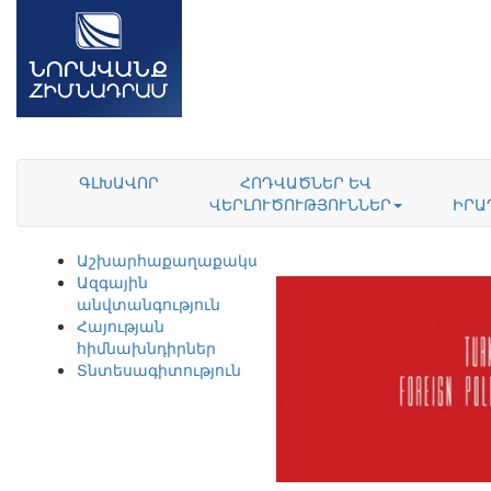
ԳԼԽԱՎՈՐ
ՀՈԴՎԱԾՆԵՐ ԵՎ
ՎԵՐԼՈՒԾՈՒԹՅՈՒՆՆԵՐ
ԻՐԱ
Աշխարհաքաղաքականություն
Ազգային
անվտանգություն
Հայության
հիմնախնդիրներ
Տնտեսագիտություն