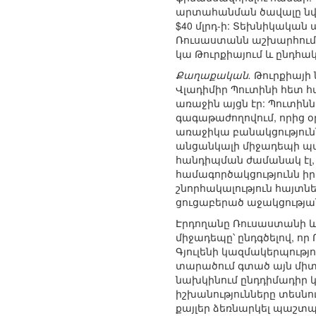
արտահանման ծավալը նվազ
$40 մլրդ-ի: Տեխնիկական
Ռուսաստանն աշխարհում 
կա Թուրքիայում և ընդհա
Քաղաքական.
Թուրքիայի
Վլադիմիր Պուտինի հետ հ
առաջին այցն էր: Պուտինն 
գագաթաժողովում, որից օր
առաջիկա բանակցությունն
անցանկալի միջադեպի պա
հանդիպման ժամանակ էլ, 
համագործակցությունն իր
շնորհակալություն հայտ
ցուցաբերած աջակցությա
Էրդողանը Ռուսաստանի և
միջադեպը՝ ընդգծելով, ո
Գյուլենի կազմակերպությո
տարածում գտած այն միտ
նախկինում ընդդիմադիր 
իշխանությունները տեսնո
քայլեր ձեռնարկել պաշտպ