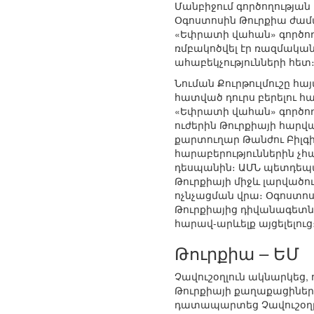
Մանբիջում գործողությա
Օգոստոսին Թուրքիա ժամ
«Եփրատի վահան» գործողու
ռմբակոծվել էր ռազմական
ահաբեկչությունների հետ
Նուման Քուրթուլմուշը հա
հատված դուրս բերելու 
«Եփրատի վահան» գործող
ուժերին Թուրքիայի հարվ
քարտուղար Թանժու Բիլգի
հարաբերություններին չհ
դեսպանին։ ԱՄՆ պետդեպար
Թուրքիայի միջև լարվածու
ոչնչացման վրա։ Օգոստո
Թուրքիայից դիվանագետնե
հարավ-արևելք այցելելուց
Թուրքիա – ԵՄ
Չավուշօղլուն ակնարկեց, 
Թուրքիայի քաղաքացիներ
դատապարտեց Չավուշօղլու