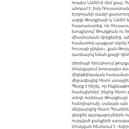
որպես ՆԱՏՕ-ի դեմ քայլ:
անդամ է, իսկ Ռուսաստանը
Էրդողանի մամլո քարտուղ
ազդի Թուրքիայի և ՆԱՏՕ 
հայտարարեց, որ Ռուսաստա
խոսքերով՝ Թուրքիան ու 
միասնական դիրքերից, պ
համատեղ պայքար սկսել Ի
հուսալի ընկեր», քան Թո
դառնալով նման քայլի դի
Սիրիայի հյուսիսում թու
Մոսկվայում խորապես մտ
միջէթնիկական հակամարտո
միջադեպից հետո առաջին 
Պետք է հիշել, որ ինքնաթ
համալիրներ, ինչից հետո
տեղի ունենար Թուրքիայի
հանդիպումը, սակայն այ
մեկնարկից հետո Պուտինն
վերջին զարգացումներն ո
ուղղված ջանքերի արագ
Մոսկվան հետևում է «Եփր