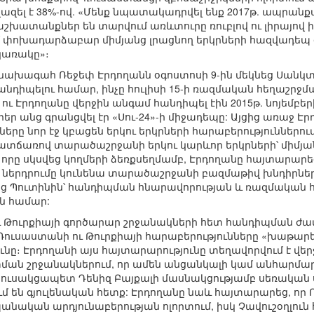
ել է 38%-ով. «Մենք նպատակադրվել ենք 2017թ. ապրանք
 աշխատանքներ են տարվում առևտուրը ռուբլով ու լիրայով 
փոխադարձաբար միմյանց լրացնող երկրների հազվադեպ օրի
կառակը»։
 նախագահ Ռեջեփ Էրդողանն օգոստոսի 9-ին մեկնեց Սան
անդիպելու համար, ինչը հուլիսի 15-ի ռազմական հեղաշր
ու Էրդողանը վերջին անգամ հանդիպել էին 2015թ. նոյեմբերի
եր անց գրանցվել էր «Սու-24»-ի միջադեպը: Այցից առաջ Էր
երը նոր էջ կբացեն երկու երկրների հարաբերություններու
տճառով տարածաշրջանի երկու կարևոր երկրների՝ միմյան
որը սկսվեց կողմերի ձեռքսեղմամբ, Էրդողանը հայտարարեց,
 ներդրումը կունենա տարածաշրջանի բազմաթիվ խնդիրների
նեց Պուտինին՝ հանդիպման հնարավորության և ռազմական
ն համար:
 Թուրքիայի գործարար շրջանակների հետ հանդիպման ժամա
ր Ռուսաստանի ու Թուրքիայի հարաբերությունները «խաթարե
ւնը։ Էրդողանի այս հայտարարությունը տեղավորվում է վերջ
ման շրջանակներում, որ ամեն անցանկալի կամ անհարմար 
կուսակցապետ Դենիզ Բայքալի մասնակցությամբ սեռական ս
ւմ են գյուլենական հետք: Էրդողանը նաև հայտարարեց, որ
անական արդյունաբերության ոլորտում, իսկ Չավուշօղլուն