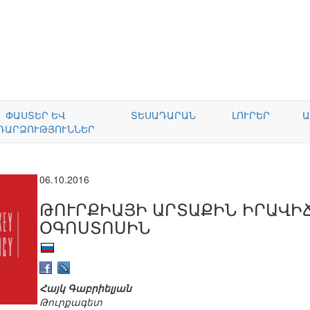
ՓԱՍՏԵՐ ԵՎ
ՏԵՍԱԴԱՐԱՆ
ԼՈՒՐԵՐ
Ա
ԴԱՐՁՈՒԹՅՈՒՆՆԵՐ
06.10.2016
ԹՈՒՐՔԻԱՅԻ ԱՐՏԱՔԻՆ ԻՐԱՎԻՃ
ՕԳՈՍՏՈՍԻՆ
Հայկ Գաբրիելյան
Թուրքագետ