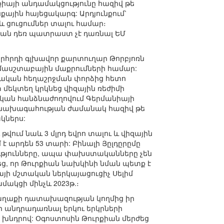
քիայի անդամակցությունը հազիվ թե
քային հայեցակարգ: Արդյունքում՝
և ցուցումներ տալու համար։
իան դեռ պատրաստ չէ դառնալ ԵՄ
հրդի գլխավոր քարտուղար Թորբյոռն
 մասշտաբային մաքրումների համար:
մական հեղաշրջման փորձից հետո
տ մեկտեղ կրկնեց վիզային ռեժիմի
ական հանձնաժողովում Գերմանիայի
նի նախագահության ժամանակ հազիվ թե
կներս:
վում նաև 3 մլրդ եվրո տալու և վիզային
է արդեն 53 տարի: Բինալի Յըլդըրըմը
ւթյունները, ապա փախստականները չեն
ց, որ Թուրքիան նախկինի նման պետք է
այի մշտական ներկայացուցիչ Սելիմ
մակցի մինչև 2023թ.։
աղաքի դատախազության կողմից իր
ր անդրադառնալ երկու երկրների
 խնդրով: Օգոստոսին Թուրքիան մերժեց