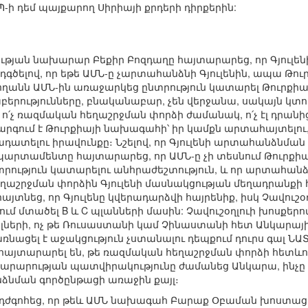
-ի դեմ պայքարող Սիրիայի քրդերի դիրքերին:
թյան նախարար Բեքիր Բոզդաղը հայտարարեց, որ Գյուլեն
ընդգծելով, որ եթե ԱՄՆ-ը չարտահանձնի Գյուլենին, ապա Թ
ղանն ԱՄՆ-ին առաջարկեց ընտրություն կատարել Թուրքիայի և
բերությունները, բնականաբար, չեն վերջանա, սակայն կտու
լ ո՛չ ռազմական հեղաշրջման փորձի ժամանակ, ո՛չ էլ դր
արգում է Թուրքիայի նախագահի՝ իր կամքն արտահայտելու,
ադատելու իրավունքը։ Նշելով, որ Գյուլենի արտահանձնմա
արտամենտը հայտարարեց, որ ԱՄՆ-ը չի տեսնում Թուրքիայ
րություն կատարելու անհրաժեշտություն, և որ արտահանձ
ղաշրջման փորձին Գյուլենի մասնակցության մեղադրանքի 
հայտնեց, որ Գյուլենը կվերադարձվի հայրենիք, իսկ Չավուշ
ում մտածել B և C պլանների մասին: Չավուշօղլուի խոսքերով
ների, ոչ թե Ռուսաստանի կամ Չինաստանի հետ Անկարայ
ռնացել է աջակցություն չստանալու դեպքում դուրս գալ ՆԱՏՕ
հայտարարել են, թե ռազմական հեղաշրջման փորձի հետևու
արության պատվիրակությունը ժամանեց Անկարա, ինչը թ
ձնման գործընթացի առաջին քայլ։
 դժգոհեց, որ թեև ԱՄՆ նախագահ Բարաք Օբաման խոստացե