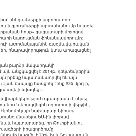
իա՝ սննդամթերքի լաբորատոր
ստան գյուղմթերքի արտահանումը նվազել
Թուրքական հոսք» գազատարի միջոցով
տարի կառուցման ֆինանսավորումը:
ույուի ատոմակայանին ռազմավարական
եր, հնարավորություն կտա արագացնել
ական բարձր մակարդակի
այն անցկացվել է 2014թ. դեկտեմբերին:
այն իրենք նպատակադրվել են այն
յան ծավալը հասցրել էինք $35 մլրդ-ի,
պա ավելի նվազեց»:
ավիաընկերություն պատրաստ է սկսել
տանում վերացվեցին օգոստոսի վերջին,
 էկոնոմիկայի նախարար Նիհաթ
ռանց վնասելու ԵՄ-ին լիիրավ
 նաև հայտարարեց, որ Թուրքիան ու
ախագծերի իրագործումը
նկումը կազմել է 70%, իսկ Ռուսաստան