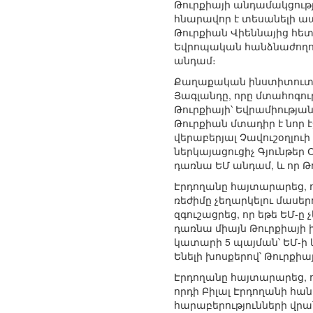
Թուրքիայի անդամակցությ
հնարավոր է տեսանելի ապա
Թուրքիան Վիեննայից հետ
Եվրոպական հանձնաժողով
անդամ։
Քաղաքական ինստիտուտնե
Յագլանդը, որը մտահոգու
Թուրքիայի՝ Եվրամիությ
Թուրքիան մտադիր է նոր է
վերաբերյալ Չավուշօղլու
ներկայացուցիչ Գյունթեր
դառնա ԵՄ անդամ, և որ Թ
Էրդողանը հայտարարեց, որ
ռեժիմը չեղարկելու մասեր
զգուշացրեց, որ եթե ԵՄ
դառնա միայն Թուրքիայի 
կատարի 5 պայման՝ ԵՄ-ի 
Ենելի խոսքերով՝ Թուրքիա
Էրդողանը հայտարարեց, 
որդի Բիլալ Էրդողանի հա
հարաբերությունների վրա