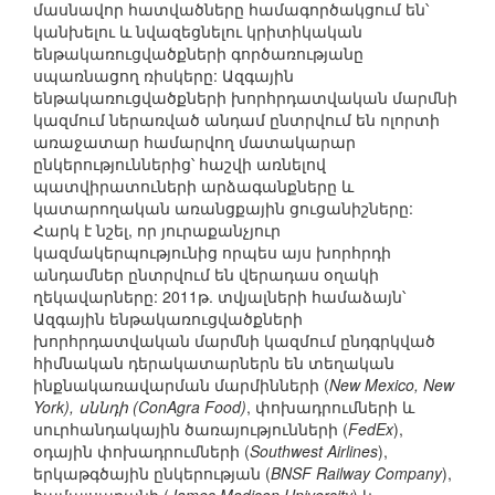
մասնավոր հատվածները համագործակցում են՝
կանխելու և նվազեցնելու կրիտիկական
ենթակառուցվածքների գործառությանը
սպառնացող ռիսկերը: Ազգային
ենթակառուցվածքների խորհրդատվական մարմնի
կազմում ներառված անդամ ընտրվում են ոլորտի
առաջատար համարվող մատակարար
ընկերություններից՝ հաշվի առնելով
պատվիրատուների արձագանքները և
կատարողական առանցքային ցուցանիշները:
Հարկ է նշել, որ յուրաքանչյուր
կազմակերպությունից որպես այս խորհրդի
անդամներ ընտրվում են վերադաս օղակի
ղեկավարները: 2011թ. տվյալների համաձայն՝
Ազգային ենթակառուցվածքների
խորհրդատվական մարմնի կազմում ընդգրկված
հիմնական դերակատարներն են տեղական
ինքնակառավարման մարմինների (
New Mexico, New
York), սննդի (ConAgra Food)
, փոխադրումների և
սուրհանդակային ծառայությունների (
FedEx
),
օդային փոխադրումների (
Southwest Airlines
),
երկաթգծային ընկերության (
BNSF Railway Company
),