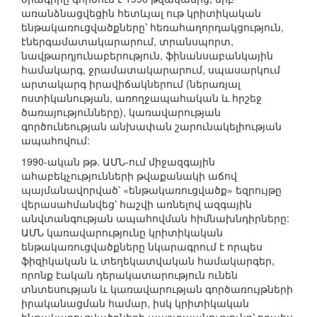
առանձնացվեցին հետևյալ ութ կրիտիկական
ենթակառուցվածքները՝ հեռահաղորդակցություն,
էներգամատակարարում, տրանսպորտ,
նավթարդյունաբերություն, ֆինանսաբանկային
համակարգ, ջրամատակարարում, սպասարկում
արտակարգ իրավիճակներում (ներառյալ
ոստիկանության, առողջապահական և հրշեջ
ծառայությունները), կառավարության
գործունեության անխափան շարունակելիության
ապահովում:
1990-ական թթ. ԱՄՆ-ում միջազգային
ահաբեկչությունների թվաքանակի աճով
պայմանավորված՝ «ենթակառուցվածք» եզրույթը
վերասահմանվեց՝ հաշվի առնելով ազգային
անվտանգության ապահովման հիմնախնդիրները:
ԱՄՆ կառավարությունը կրիտիկական
ենթակառուցվածքները նկարագրում է որպես
ֆիզիկական և տեղեկատվական համակարգեր,
որոնք էական դերակատարություն ունեն
տնտեսության և կառավարության գործառույթների
իրականացման համար, իսկ կրիտիկական