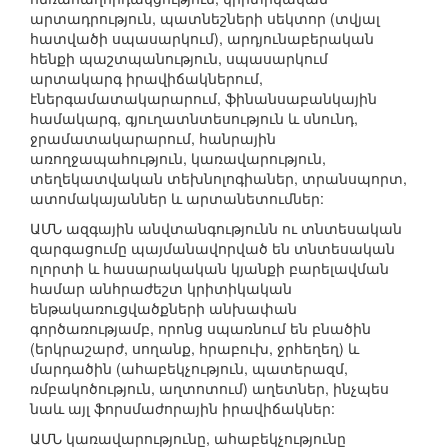
արտադրություն, պատնեշների սեկտոր (տվյալ
հատվածի սպասարկում), արդյունաբերական
հենքի պաշտպանություն, սպասարկում
արտակարգ իրավիճակներում,
էներգամատակարարում, ֆինանսաբանկային
համակարգ, գյուղատնտեսություն և սնունդ,
ջրամատակարարում, հանրային
առողջապահություն, կառավարություն,
տեղեկատվական տեխնոլոգիաներ, տրանսպորտ,
ատոմակայաններ և արտանետումներ:
ԱՄՆ ազգային անվտանգությունն ու տնտեսական
զարգացումը պայմանավորված են տնտեսական
ոլորտի և հասարակական կյանքի բարելավման
համար անհրաժեշտ կրիտիկական
ենթակառուցվածքների անխափան
գործառությամբ, որոնց սպառնում են բնածին
(երկրաշարժ, սողանք, հրաբուխ, ջրհեղեղ) և
մարդածին (ահաբեկչություն, պատերազմ,
ռմբակոծություն, աղտոտում) աղետներ, ինչպես
նաև այլ ֆորսմաժորային իրավիճակներ:
ԱՄՆ կառավարությունը, ահաբեկչությունը