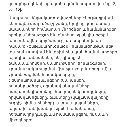
գործընթացների իրականացման ապահովմանը [2,
p. 145]:
Այսպիսով, ենթակառուցվածքները բնութագրվում
են որպես տարածաշրջանը, երկիրը կամ մարզը
սպասարկող հիմնարար միջոցներ և համակարգեր,
որոնք անհրաժեշտ են տնտեսության լիարժեք և
արդյունավետ գործառության ապահովման
համար: «Ենթակառուցվածք» հասկացության մեջ
տարանջատվում են տեխնիկական համակարգերի
այնպիսի տեսակներ, ինչպիսիք են
ճանապարհները, կամուրջները, երկաթգծերը,
ջրամատակարարման (խմելու ջուր և ոռոգում) և
ջրահեռացման համակարգերը,
էլեկտրահամակարգերը (կայաններ,
հոսանքագծեր), օդանավակայանները,
նավահանգիստները, հանրային կառույցները,
հիվանդանոցները, բանտերը (կալանավայրերը,
ուղղիչ հիմնարկները), ատոմակայանները,
ազգային անվտանգության համակարգը,
հեռահաղորդակցման համակարգերն ու կապի
միջոցները: