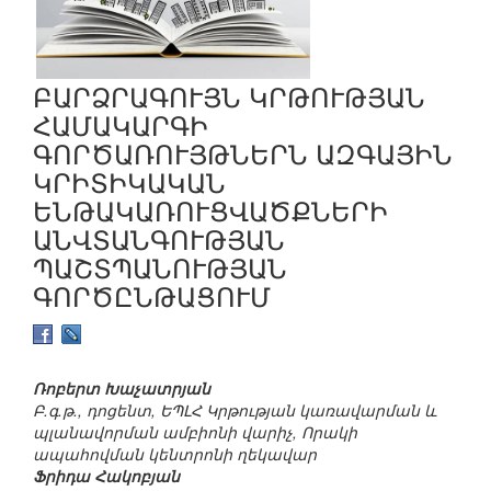
ԲԱՐՁՐԱԳՈՒՅՆ ԿՐԹՈՒԹՅԱՆ
ՀԱՄԱԿԱՐԳԻ
ԳՈՐԾԱՌՈՒՅԹՆԵՐՆ ԱԶԳԱՅԻՆ
ԿՐԻՏԻԿԱԿԱՆ
ԵՆԹԱԿԱՌՈՒՑՎԱԾՔՆԵՐԻ
ԱՆՎՏԱՆԳՈՒԹՅԱՆ
ՊԱՇՏՊԱՆՈՒԹՅԱՆ
ԳՈՐԾԸՆԹԱՑՈՒՄ
Ռոբերտ Խաչատրյան
Բ.գ.թ., դոցենտ, ԵՊԼՀ Կրթության կառավարման և
պլանավորման ամբիոնի վարիչ, Որակի
ապահովման կենտրոնի ղեկավար
Ֆրիդա Հակոբյան