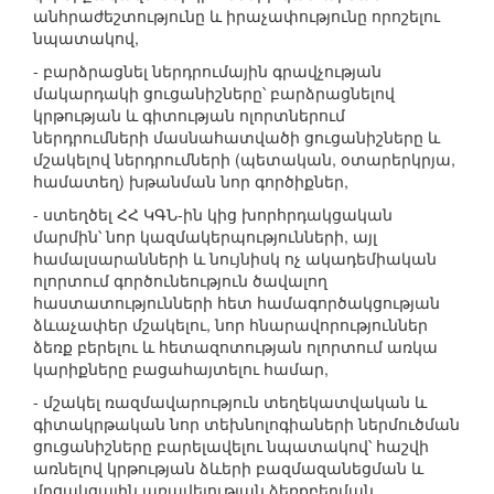
անհրաժեշտությունը և իրաչափությունը որոշելու
նպատակով,
- բարձրացնել ներդրումային գրավչության
մակարդակի ցուցանիշները՝ բարձրացնելով
կրթության և գիտության ոլորտներում
ներդրումների մասնահատվածի ցուցանիշները և
մշակելով ներդրումների (պետական, օտարերկրյա,
համատեղ) խթանման նոր գործիքներ,
- ստեղծել ՀՀ ԿԳՆ-ին կից խորհրդակցական
մարմին՝ նոր կազմակերպությունների, այլ
համալսարանների և նույնիսկ ոչ ակադեմիական
ոլորտում գործունեություն ծավալող
հաստատությունների հետ համագործակցության
ձևաչափեր մշակելու, նոր հնարավորություններ
ձեռք բերելու և հետազոտության ոլորտում առկա
կարիքները բացահայտելու համար,
- մշակել ռազմավարություն տեղեկատվական և
գիտակրթական նոր տեխնոլոգիաների ներմուծման
ցուցանիշները բարելավելու նպատակով՝ հաշվի
առնելով կրթության ձևերի բազմազանեցման և
մրցակցային առավելության ձեռքբերման