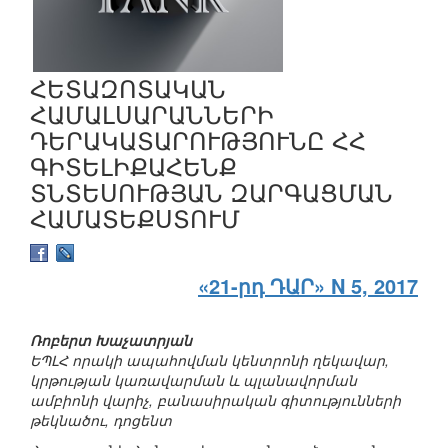
ՀԵՏԱԶՈՏԱԿԱՆ
ՀԱՄԱԼՍԱՐԱՆՆԵՐԻ
ԴԵՐԱԿԱՏԱՐՈՒԹՅՈՒՆԸ ՀՀ
ԳԻՏԵԼԻՔԱՀԵՆՔ
ՏՆՏԵՍՈՒԹՅԱՆ ԶԱՐԳԱՑՄԱՆ
ՀԱՄԱՏԵՔՍՏՈՒՄ
«21-րդ ԴԱՐ» N 5, 2017
Ռոբերտ Խաչատրյան
ԵՊԼՀ որակի ապահովման կենտրոնի ղեկավար,
կրթության կառավարման և պլանավորման
ամբիոնի վարիչ, բանասիրական գիտությունների
թեկնածու, դոցենտ