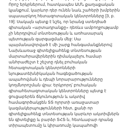
Որոշ երկրներում, հատկապես ԱՄՆ քաղաքական
կյանքում, կարևոր դեր ունեն նաև շահերի խմբերին
սպասարկող հետազոտական կենտրոնները [3, p.
19]: Սակայն պետք է նշել, որ նրանց ստեղծած
գիտական «արտադրանքը» դեռևս ամբողջությամբ
չի ներդրվում տնտեսության և առհասարակ
պետության զարգացման մեջ: Սա
պայմանավորված է մի շարք հանգամանքներով:
Նախևառաջ գիտելիքահենք տնտեսության
մարտահրավերներին դիմակայելու համար
անհրաժեշտ է շեշտը դնել բուհական
հետազոտական կենտրոնների
նյութատեխնիկական հագեցածության
ապահովման և դեպի նորարարությունները
կողմնորոշման վրա: Երկրորդ՝ բուհական
գիտահետազոտական կենտրոնները պետք է
ցուցաբերեն ճկունություն և ակտիվ
համագործակցեն ՏՏ ոլորտի առաջատար
կազմակերպությունների հետ, քանի որ
գիտելիքահենք տնտեսության կարևոր ակտիվներն
են գիտելիքը և բարձր ՏՀՏ-ն, հետևաբար դրանց
տիրապետումը և կիրառումը կապահովի