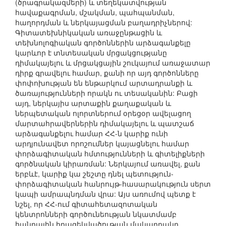
(ծրագրակազմերի) և տեղեկատվության
հավաքագրման, մշակման, պահպանման,
հաղորդման և ներկայացման բաղադրիչներով:
Գիտատեխնիկական առաջընթացին և
տեխնոլոգիական գործոններին արձագանքելը
կարևոր է տնտեսական մրցակցությանը
դիմակայելու և մրցակցային շուկայում առաջատար
դիրք գրավելու համար, քանի որ այդ գործոնները
փոփոխության են ենթարկում արտադրանքի և
ծառայությունների որակն ու տեսականին: Բացի
այդ, ներկայիս արտաքին քաղաքական և
ներպետական ոլորտներում օրեցօր ավելացող
մարտահրավերներին դիմակայելու և պատշաճ
արձագանքելու համար ՀՀ-ն կարիք ունի
արդյունավետ որոշումներ կայացնելու համար
փորձագիտական հմտությունների և գիտելիքների
գործնական կիրառման: Ներկայում առավել, քան
երբևէ, կարիք կա շեշտը դնել պետություն-
փորձագիտական հանրույթ-հասարակություն սերտ
կապի ամրապնդման վրա: Այս առումով պետք է
նշել, որ ՀՀ-ում գիտահետազոտական
կենտրոնների գործունեության նկատմամբ
հանրային իրազեկվածության մակարդակը