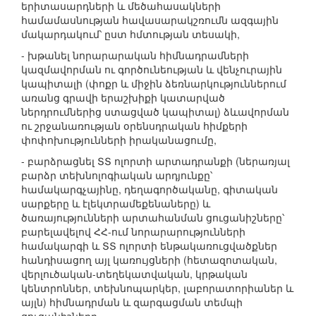
երիտասարդների և մեծահասակների
համամասնության հավասարակշռումն ազգային
մակարդակում՝ ըստ հմտության տեսակի,
- խթանել նորարարական հիմնադրամների
կազմավորման ու գործունեության և վենչուրային
կապիտալի (փոքր և միջին ձեռնարկություններում
առանց գրավի երաշխիքի կատարված
ներդրումներից ստացված կապիտալ) ձևավորման
ու շրջանառության օրենսդրական հիմքերի
փոփոխությունների իրականացումը,
- բարձրացնել ՏՏ ոլորտի արտադրանքի (ներառյալ
բարձր տեխնոլոգիական արդյունքը՝
համակարգչայինը, դեղագործականը, գիտական
սարքերը և էլեկտրամեքենաները) և
ծառայությունների արտահանման ցուցանիշները՝
բարելավելով ՀՀ-ում նորարարությունների
համակարգի և ՏՏ ոլորտի ենթակառուցվածքներ
հանդիսացող այլ կառույցների (հետազոտական,
վերլուծական-տեղեկատվական, կրթական
կենտրոններ, տեխնոպարկեր, լաբորատորիաներ և
այլն) հիմնադրման և զարգացման տեմպի