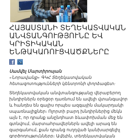
ՀԱՅԱՍՏԱՆԻ ՏԵՂԵԿԱՏՎԱԿԱՆ
ԱՆՎՏԱՆԳՈՒԹՅՈՒՆԸ ԵՎ
ԿՐԻՏԻԿԱԿԱՆ
ԵՆԹԱԿԱՌՈՒՑՎԱԾՔՆԵՐԸ
Սամվել Մարտիրոսյան
«Նորավանք» ԳԿՀ Տեղեկատվական
հետազոտությունների կենտրոնի փորձագետ։
Տեղեկատվական անվտանգությանը վերաբերող
խնդիրներն օրեցօր դառնում են ավելի վտանգավոր
և հանդես են գալիս որպես ազգային մակարդակի
սպառնալիքներ։ Ոլորտի բարդ խնդիրներից մեկն
այն է, որ դրանք անընդհատ ձևափոխման մեջ են
գտնվում, մարտահրավերներն ավելի արագ են
զարգանում, քան դրանց ուղղված կանխարգելիչ
գործողությունները։ Ավելին, տեղեկատվական