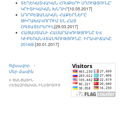
ՏԵՂԵԿԱՏՎԱԿԱՆ ՀՈՍՔԵՐԻ ՍՂՈՒԹՅՈՒՆԸ՝
ԿՐԻՏԻԿԱԿԱՆ ԽՆԴԻՐ
[10.05.2017]
ԱԴՐԲԵՋԱՆԱԿԱՆ ՀԱՔԵՐՆԵՐԸ
ԹԻՐԱԽԱՎՈՐՈՒՄ ԵՆ ՀԱՅ
ՕԳՏԱՏԵՐԵՐԻՆ
[29.03.2017]
ՀԱՅԱՍՏԱՆԻ ՀԱՍԱՐԱԿՈՒԹՅՈՒՆԸ ԵՎ
ԿԻԲԵՌԱՆՎՏԱՆԳՈՒԹՅՈՒՆԸ․ ԻՐԱՎԻՃԱԿԸ
2016Թ.
[30.01.2017]
Գլխավոր
⋅
Մեր մասին
© ՑԱՆՑԱՅԻՆ
ՀԵՏԱԶՈՏԱԿԱՆ ԻՆՍՏԻՏՈՒՏ