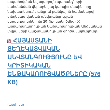
ապահովման նվազագույն պահանջների
սահմանման վերաբերյալ կարգի» մասին, որը
նախատեսում է անցում բանկային համակարգի
տեղեկատվական անվտանգության
ստանդարտներին։ 2015թ. ստեղծվեց ՀՀ
արդարադատության նախարարության Անձնական
տվյալների պաշտպանության գործակալությունը։
ՀԱՅԱՍՏԱՆԻ
ՏԵՂԵԿԱՏՎԱԿԱՆ
ԱՆՎՏԱՆԳՈՒԹՅՈՒՆԸ ԵՎ
ԿՐԻՏԻԿԱԿԱՆ
ԵՆԹԱԿԱՌՈՒՑՎԱԾՔՆԵՐԸ (576
KB)
դեպի ետ