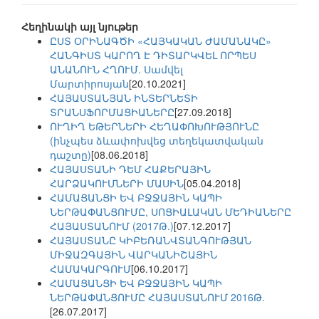
Հեղինակի այլ նյութեր
ԸՍՏ ՕՐԻՆԱԳԾԻ «ՀԱՅԿԱԿԱՆ ԺԱՄԱՆԱԿԸ»
ՀԱՆԳԻՍՏ ԿԱՐՈՂ Է ԴԻՏԱՐԿՎԵԼ ՈՐՊԵՍ
ԱՆԱՆՈՒՆ ՀՂՈՒՄ. Սամվել
Մարտիրոսյան
[20.10.2021]
ՀԱՅԱՍՏԱՆՅԱՆ ԻՆՏԵՐՆԵՏԻ
ՏՐԱՆՍՖՈՐՄԱՑԻԱՆԵՐԸ
[27.09.2018]
ՈՒՂԻՂ ԵԹԵՐՆԵՐԻ ՀԵՂԱՓՈԽՈՒԹՅՈՒՆԸ
(ինչպես ձևափոխվեց տեղեկատվական
դաշտը)
[08.06.2018]
ՀԱՅԱՍՏԱՆԻ ԴԵՄ ՀԱՔԵՐԱՅԻՆ
ՀԱՐՁԱԿՈՒՄՆԵՐԻ ՄԱՍԻՆ
[05.04.2018]
ՀԱՄԱՑԱՆՑԻ ԵՎ ԲՋՋԱՅԻՆ ԿԱՊԻ
ՆԵՐԹԱՓԱՆՑՈՒՄԸ, ՍՈՑԻԱԼԱԿԱՆ ՄԵԴԻԱՆԵՐԸ
ՀԱՅԱՍՏԱՆՈՒՄ (2017Թ.)
[07.12.2017]
ՀԱՅԱՍՏԱՆԸ ԿԻԲԵՌԱՆՎՏԱՆԳՈՒԹՅԱՆ
ՄԻՋԱԶԳԱՅԻՆ ՎԱՐԿԱՆԻՇԱՅԻՆ
ՀԱՄԱԿԱՐԳՈՒՄ
[06.10.2017]
ՀԱՄԱՑԱՆՑԻ ԵՎ ԲՋՋԱՅԻՆ ԿԱՊԻ
ՆԵՐԹԱՓԱՆՑՈՒՄԸ ՀԱՅԱՍՏԱՆՈՒՄ 2016Թ.
[26.07.2017]