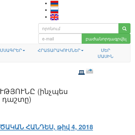
բաժանորդագրվել
ՄՍԱԳՐԵՐ
ՀՐԱՏԱՐԱԿՈՒՄՆԵՐ
ՄԵՐ
ՄԱՍԻՆ
ԹՅՈՒՆԸ (ինչպես
 դաշտը)
ԾԱԿԱՆ ՀԱՆԴԵՍ, թիվ 4, 2018