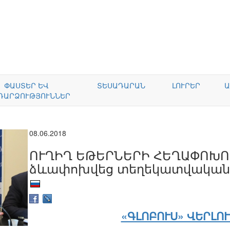
ՓԱՍՏԵՐ ԵՎ
ՏԵՍԱԴԱՐԱՆ
ԼՈՒՐԵՐ
Ա
ԴԱՐՁՈՒԹՅՈՒՆՆԵՐ
08.06.2018
ՈՒՂԻՂ ԵԹԵՐՆԵՐԻ ՀԵՂԱՓՈԽՈՒ
ձևափոխվեց տեղեկատվական
«ԳԼՈԲՈՒՍ» ՎԵՐԼՈՒ