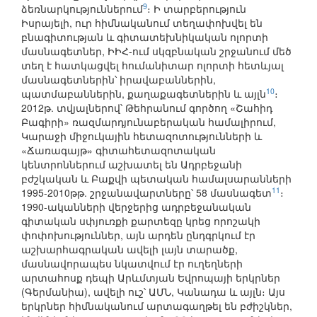
9
ձեռնարկություններում
։ Ի տարբերություն
Իսրայելի, ուր հիմնականում տեղափոխվել են
բնագիտության և գիտատեխնիկական ոլորտի
մասնագետներ, ԻԻՀ-ում սկզբնական շրջանում մեծ
տեղ է հատկացվել հումանիտար ոլորտի հետևյալ
մասնագետներին՝ իրավաբաններին,
10
պատմաբաններին, քաղաքագետներին և այլն
։
2012թ. տվյալներով՝ Թեհրանում գործող «Շահիդ
Բագիրի» ռազմարդյունաբերական համալիրում,
Կարաջի միջուկային հետազոտությունների և
«Ճառագայթ» գիտահետազոտական
կենտրոններում աշխատել են Ադրբեջանի
բժշկական և Բաքվի պետական համալսարանների
11
1995-2010թթ. շրջանավարտները՝ 58 մասնագետ
։
1990-ականների վերջերից ադրբեջանական
գիտական սփյուռքի քարտեզը կրեց որոշակի
փոփոխություններ, այն արդեն ընդգրկում էր
աշխարհագրական ավելի լայն տարածք,
մասնավորապես նկատվում էր ուղեղների
արտահոսք դեպի Արևմտյան Եվրոպայի երկրներ
(Գերմանիա), ավելի ուշ՝ ԱՄՆ, Կանադա և այլն։ Այս
երկրներ հիմնականում արտագաղթել են բժիշկներ,