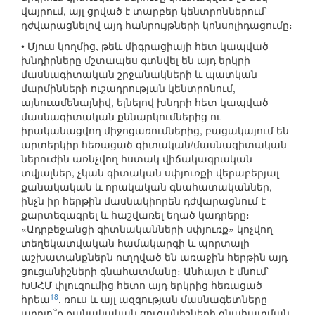
վայրում, այլ ցրված է տարբեր կենտրոններում՝
դժվարացնելով այդ հանրույթների կոնսոլիդացումը։
• Մյուս կողմից, թեև միգրացիայի հետ կապված
խնդիրները մշտապես գտնվել են այդ երկրի
մասնագիտական շրջանակների և պատկան
մարմինների ուշադրության կենտրոնում,
այնուամենայնիվ, ելնելով խնդրի հետ կապված
մասնագիտական քննարկումներից ու
իրականացվող միջոցառումներից, բացակայում են
արտերկիր հեռացած գիտական/մասնագիտական
ներուժին առնչվող հստակ վիճակագրական
տվյալներ, չկան գիտական սփյուռքի վերաբերյալ
քանակական և որակական գնահատականներ,
ինչն իր հերթին մասնակիորեն դժվարացնում է
քարտեզագրել և հաշվառել եղած կադրերը։
«Ադրբեջանցի գիտնականների սփյուռք» կոչվող
տեղեկատվական համակարգի և պորտալի
աշխատանքներն ուղղված են առաջին հերթին այդ
ցուցանիշների գնահատմանը։ Անհայտ է մնում՝
ԽՍՀՄ փլուզումից հետո այդ երկրից հեռացած
18
հրեա
, ռուս և այլ ազգության մասնագետները
արդյո՞ք քանակական ցուցանիշների գնահատման