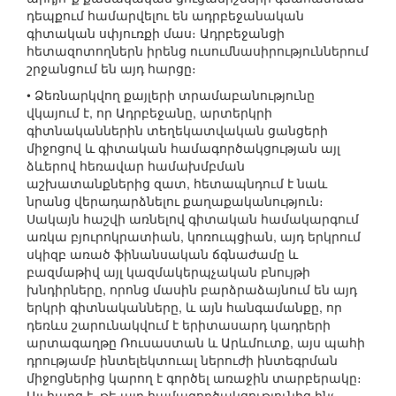
դեպքում համարվելու են ադրբեջանական
գիտական սփյուռքի մաս։ Ադրբեջանցի
հետազոտողներն իրենց ուսումնասիրություններում
շրջանցում են այդ հարցը։
• Ձեռնարկվող քայլերի տրամաբանությունը
վկայում է, որ Ադրբեջանը, արտերկրի
գիտնականներին տեղեկատվական ցանցերի
միջոցով և գիտական համագործակցության այլ
ձևերով հեռավար համախմբման
աշխատանքներից զատ, հետապնդում է նաև
նրանց վերադարձնելու քաղաքականություն։
Սակայն հաշվի առնելով գիտական համակարգում
առկա բյուրոկրատիան, կոռուպցիան, այդ երկրում
սկիզբ առած ֆինանսական ճգնաժամը և
բազմաթիվ այլ կազմակերպչական բնույթի
խնդիրները, որոնց մասին բարձրաձայնում են այդ
երկրի գիտնականները, և այն հանգամանքը, որ
դեռևս շարունակվում է երիտասարդ կադրերի
արտագաղթը Ռուսաստան և Արևմուտք, այս պահի
դրությամբ ինտելեկտուալ ներուժի ինտեգրման
միջոցներից կարող է գործել առաջին տարբերակը։
Այլ հարց է, թե այդ համագործակցությունից ինչ