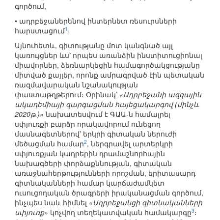
գործում,
• ադրբեջաներենով ինտերնետ ռեսուրսների
1
հարստացում
։
Այնուհետև, գիտությանը մոտ կանգնած այլ
կառույցներ ևս՝ որպես առանձին ինստիտուցիոնալ
միավորներ, ձեռնարկեցին համագործակցությանը
միտված քայլեր, որոնք ամրագրված էին պետական
ռազմավարական նշանակության
փաստաթղթերում։ Օրինակ՝
«Ադրբեջանի ազգային
ակադեմիայի զարգացման հայեցակարգով (մինչև
2020թ.)»
նախատեսվում է ԳԱԱ-ն համալրել
սփյուռքի բարձր որակավորում ունեցող
մասնագետներով՝ երկրի գիտական ներուժի
2
մեծացման համար
, ներգրավել արտերկրի
սփյուռքյան կադրերին դրամաշնորհային
նախագծերի փորձաքննության, գիտական
առաջնահերթությունների որոշման, երիտասարդ
գիտնականների համար կարճաժամկետ
ուսուցողական ծրագրերի իրականացման գործում,
ինչպես նաև հիմնել
«Ադրբեջանցի գիտնականների
3
սփյուռք»
կոչվող տեղեկատվական համակարգը
։