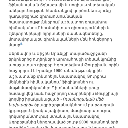
ֆինանսական ճգնաժամի և սոցիալ-տնտեսական
անկայունության հետևանքով գործունեությունը
դադարեցրած գիտաուսումնական
հաստատություններում աշխատող ռուսախոս,
հիմնականում՝ հումանիտար գիտությունների և
էլեկտրոնիկայի ոլորտների մասնագետները,
մոտավորապես գիտնականների մեկ հինգերորդ
5
մասը
։
Մերձավոր և Միջին Արևելքի տարածաշրջանի
երկրներից ուղեղների արտահոսքի տեսանկյունից
առաջատար դիրքեր է զբաղեցնում Թուրքիան, որին
հաջորդում է Իրանը։ 1990-ական թթ. սկզբին
աշխատանք փնտրելու նպատակով Թուրքիա
մեկնեցին հիմնականում ֆիզիկոսներ ու
մաթեմատիկոսներ։ Գիտնականների թիվը
համալրվեց նաև հաջորդող տարիներին Թուրքիայի
կողմից իրականացված
«Ուսանողական մեծ
նախագիծ»
ծրագրի շրջանակներում բարձագույն
կրթություն (բակալավրիատ, մագիստրատուրա,
դոկտորանտուրա) ստանալու նպատակով
Ադրբեջանից ներգրավված շուրջ 2000 ուսանողների
հաշվին։ Նրանց մի մասը բարձրագույն կրթություն