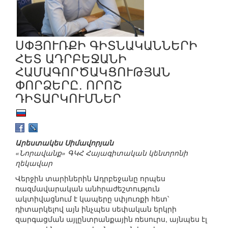
ՍՓՅՈՒՌՔԻ ԳԻՏՆԱԿԱՆՆԵՐԻ
ՀԵՏ ԱԴՐԲԵՋԱՆԻ
ՀԱՄԱԳՈՐԾԱԿՑՈՒԹՅԱՆ
ՓՈՐՁԵՐԸ. ՈՐՈՇ
ԴԻՏԱՐԿՈՒՄՆԵՐ
Արեստակես Սիմավորյան
«Նորավանք» ԳԿՀ Հայագիտական կենտրոնի
ղեկավար
Վերջին տարիներին Ադրբեջանը որպես
ռազմավարական անհրաժեշտություն
ակտիվացնում է կապերը սփյուռքի հետ՝
դիտարկելով այն ինչպես սեփական երկրի
զարգացման այլընտրանքային ռեսուրս, այնպես էլ