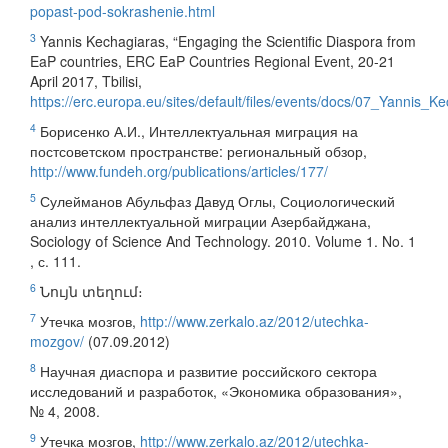
popast-pod-sokrashenie.html
3
Yannis Kechagiaras, “Engaging the Scientific Diaspora from
EaP countries, ERC EaP Countries Regional Event, 20-21
April 2017, Tbilisi,
https://erc.europa.eu/sites/default/files/events/docs/07_Yannis_K
4
Борисенко А.И., Интеллектуальная миграция на
постсоветском пространстве: региональный обзор,
http://www.fundeh.org/publications/articles/177/
5
Сулейманов Абульфаз Давуд Оглы, Социологический
анализ интеллектуальной миграции Азербайджана,
Sociology օf Science And Technology. 2010. Volume 1. No. 1
, с. 111.
6
Նույն տեղում։
7
Утечка мозгов,
http://www.zerkalo.az/2012/utechka-
mozgov/
(07.09.2012)
8
Научная диаспора и развитие российского сектора
исследований и разработок, «Экономика образования»,
№ 4, 2008.
9
Утечка мозгов,
http://www.zerkalo.az/2012/utechka-