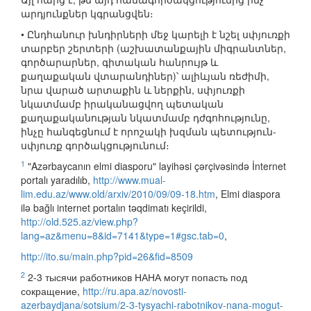
արդյունքներ կգրանցվեն։
• Ընդհանուր խնդիրների մեջ կարելի է նշել սփյուռքի
տարբեր շերտերի (աշխատանքային միգրանտներ,
գործարարներ, գիտական հանրույթ և
քաղաքական վտարանդիներ)՝ ալիևյան ռեժիմի,
նրա վարած արտաքին և ներքին, սփյուռքի
նկատմամբ իրականացվող պետական
քաղաքականության նկատմամբ դժգոհությունը,
ինչը հանգեցնում է որոշակի խզման պետություն-
սփյուռք գործակցությունում։
1
"Azərbaycanın elmi diasporu" layihəsi çərçivəsində İnternet
portalı yaradılıb,
http://www.mual-
lim.edu.az/www.old/arxiv/2010/09/09-18.htm
, Elmi diaspora
ilə bağlı internet portalın təqdimatı keçirildi,
http://old.525.az/view.php?
lang=az&menu=8&id=7141&type=1#gsc.tab=0
,
http://ito.su/main.php?pid=26&fid=8509
2
2-3 тысячи работников НАНА могут попасть под
сокращение,
http://ru.apa.az/novosti-
azerbaydjana/sotsium/2-3-tysyachi-rabotnikov-nana-mogut-