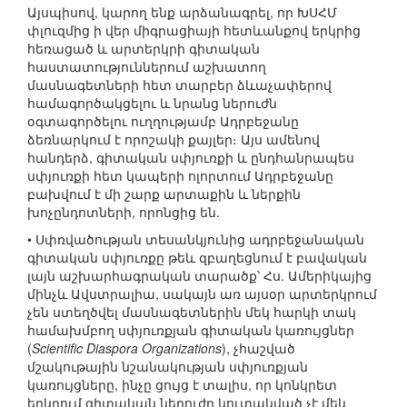
Այսպիսով, կարող ենք արձանագրել, որ ԽՍՀՄ
փլուզմից ի վեր միգրացիայի հետևանքով երկրից
հեռացած և արտերկրի գիտական
հաստատություններում աշխատող
մասնագետների հետ տարբեր ձևաչափերով
համագործակցելու և նրանց ներուժն
օգտագործելու ուղղությամբ Ադրբեջանը
ձեռնարկում է որոշակի քայլեր։ Այս ամենով
հանդերձ, գիտական սփյուռքի և ընդհանրապես
սփյուռքի հետ կապերի ոլորտում Ադրբեջանը
բախվում է մի շարք արտաքին և ներքին
խոչընդոտների, որոնցից են.
• Սփռվածության տեսանկյունից ադրբեջանական
գիտական սփյուռքը թեև զբաղեցնում է բավական
լայն աշխարհագրական տարածք՝ Հս. Ամերիկայից
մինչև Ավստրալիա, սակայն առ այսօր արտերկրում
չեն ստեղծվել մասնագետներին մեկ հարկի տակ
համախմբող սփյուռքյան գիտական կառույցներ
(
Scientific Diaspora Organizations
), չհաշված
մշակութային նշանակության սփյուռքյան
կառույցները, ինչը ցույց է տալիս, որ կոնկրետ
երկրում գիտական ներուժը կուտակված չէ մեկ