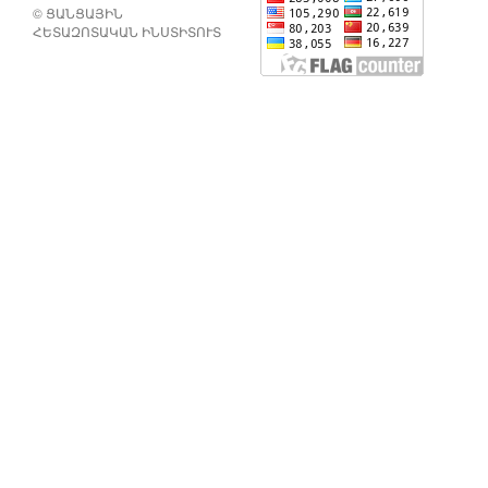
© ՑԱՆՑԱՅԻՆ
ՀԵՏԱԶՈՏԱԿԱՆ ԻՆՍՏԻՏՈՒՏ