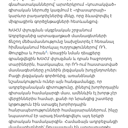
գնահատականներով՝ արտերկրում «կուտակված»
գիտական ներուժը կազմում է «դիասպորայի»
կարևոր բաղադրիչներից մեկը, որը ձևավորվել է
միգրացիոն գործընթացների հետևանքով։
ԽՍՀՄ փլուզման սկզբնական շրջանում
Ադրբեջանից արտագաղթած մասնագետների
ճնշող մեծամասնությունը նախընտրել է հեռանալ
հիմնականում հետևյալ ուղղություններով՝ ՌԴ,
4
Թուրքիա և Իրան
։ Առաջին նման դեպքերը
գրանցվեցին ԽՍՀՄ փլուզման և դրան հաջորդող
տարիներին, հատկապես, որ ՌԴ-ում հաստատված
մասնագետները չունեին լեզվական խոչընդոտներ։
Բացի լեզվական գործոնից, առանձնակի
նշանակություն ուներ այն հանգամանքը, որ
ադրբեջանական գիտությունը, լինելով խորհրդային
գիտական համակարգի մաս, ամենևին էլ խորթ չէր
վերջիններիս համար, քանի որ նրանցից շատերը
կրթություն էին ստացել խորհրդային
հանրապետությունների համալսարաններում, ինչը
նպաստում էր արագ ինտեգրվելու այդ երկրի
գիտական համակարգին։ Համաձայն ադրբեջանցի
մասնագետների՝ Ռուսաստան են արտագաղթել