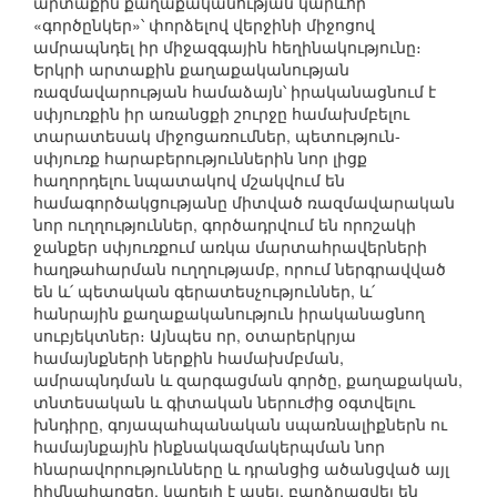
արտաքին քաղաքականության կարևոր
«գործընկեր»՝ փորձելով վերջինի միջոցով
ամրապնդել իր միջազգային հեղինակությունը։
Երկրի արտաքին քաղաքականության
ռազմավարության համաձայն՝ իրականացնում է
սփյուռքին իր առանցքի շուրջը համախմբելու
տարատեսակ միջոցառումներ, պետություն-
սփյուռք հարաբերություններին նոր լիցք
հաղորդելու նպատակով մշակվում են
համագործակցությանը միտված ռազմավարական
նոր ուղղություններ, գործադրվում են որոշակի
ջանքեր սփյուռքում առկա մարտահրավերների
հաղթահարման ուղղությամբ, որում ներգրավված
են և՛ պետական գերատեսչություններ, և՛
հանրային քաղաքականություն իրականացնող
սուբյեկտներ։ Այնպես որ, օտարերկրյա
համայնքների ներքին համախմբման,
ամրապնդման և զարգացման գործը, քաղաքական,
տնտեսական և գիտական ներուժից օգտվելու
խնդիրը, գոյապահպանական սպառնալիքներն ու
համայնքային ինքնակազմակերպման նոր
հնարավորությունները և դրանցից ածանցված այլ
հիմնահարցեր, կարելի է ասել, բարձրացվել են