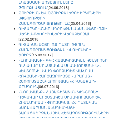
ՆԿԱՏՄԱՄԲ ՄՈՏԵՑՈՒՄՆԵՐԸ
ԹՈՒՐՔԻԱՅՈՒՄ
[24.09.2018]
ԹՈՒՐՔԻԱՆ ԵՎ ԹՅՈՒՐՔԱԼԵԶՈՒ ԵՐԿՐՆԵՐԻ
ՍՓՅՈՒՌՔԵՐԻ
ՀԱՄԱԳՈՐԾԱԿՑՈՒԹՅՈՒՆԸ
[25.04.2018]
ԴԻՏԱՐԿՈՒՄՆԵՐ ԱԴՐԲԵՋԱՆԱԿԱՆ ՍՓՅՈՒՌՔԻ
ՄԵԴԻԱ-ՌԵՍՈՒՐՍՆԵՐԻ ՎԵՐԱԲԵՐՅԱԼ
[22.02.2018]
ԳԻՏԱԿԱՆ ՍՓՅՈՒՌՔ-ՊԵՏՈՒԹՅՈՒՆ
ՀԱՄԱԳՈՐԾԱԿՑՈՒԹՅԱՆ ԽՆԴԻՐՆԵՐԻ
ՇՈՒՐՋ
[15.03.2017]
«ՆՈՐԱՎԱՆՔ» ԳԿՀ ՀԱՅԱԳԻՏԱԿԱՆ ԿԵՆՏՐՈՆԻ
ՂԵԿԱՎԱՐ ԱՐԵՍՏԱԿԵՍ ՍԻՄԱՎՈՐՅԱՆԻ ԵՎ
ԿԵՆՏՐՈՆԻ ԱՎԱԳ ՓՈՐՁԱԳԵՏ ՎԱՀՐԱՄ
ՀՈՎՅԱՆԻ ՀԱՐՑԱԶՐՈՒՅՑԸ «ԱՐԱՐԱՏ»
ՀԵՌՈՒՍՏԱԸՆԿԵՐՈՒԹՅԱՆ «ՀԻՄՆԱՔԱՐ»
ԾՐԱԳՐԻՆ
[06.07.2016]
«ՆՈՐԱՎԱՆՔ» ՀԱՅԱԳԻՏԱԿԱՆ ԿԵՆՏՐՈՆԻ
ՂԵԿԱՎԱՐ ԱՐԵՍՏԱԿԵՍ ՍԻՄԱՎՈՐՅԱՆԻ ԵՎ
ՀԻՄՆԱԴՐԱՄԻ ՓՈՐՁԱԳԵՏ, ՀՀ ՊԵՏԱԿԱՆ
ԿԱՌԱՎԱՐՄԱՆ ԱԿԱԴԵՄԻԱՅԻ
ՏԱՐԱԾԱՇՐՋԱՆԱՅԻՆ ՀԵՏԱԶՈՏՈՒԹՅՈՒՆՆԵՐԻ