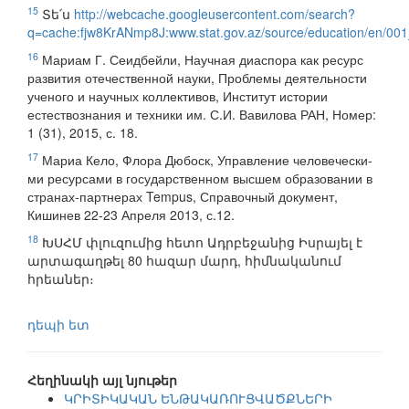
15
Տե՛ս
http://webcache.googleusercontent.com/search?
q=cache:fjw8KrANmp8J:www.stat.gov.az/source/education/en/00
16
Мариам Г. Сеидбейли, Научная диаспора как ресурс
развития отечественной науки, Проблемы деятельности
ученого и научных коллективов, Институт истории
естествознания и техники им. С.И. Вавилова РАН, Номер:
1 (31), 2015, с. 18.
17
Мариа Кело, Флора Дюбоск, Управление человечески-
ми ресурсами в государственном высшем образовании в
странах-партнерах Tempus, Справочный документ,
Кишинев 22-23 Апреля 2013, с.12.
18
ԽՍՀՄ փլուզումից հետո Ադրբեջանից Իսրայել է
արտագաղթել 80 հազար մարդ, հիմնականում
հրեաներ։
դեպի ետ
Հեղինակի այլ նյութեր
ԿՐԻՏԻԿԱԿԱՆ ԵՆԹԱԿԱՌՈՒՑՎԱԾՔՆԵՐԻ