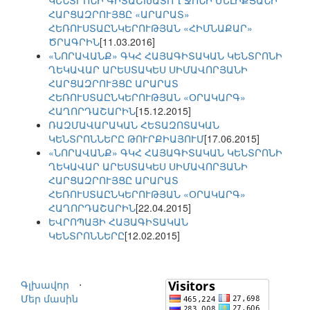
ԿԵՆՏՐՈՆԻ ԳԻՏԱՇԽԱՏՈՂ ՋՈՆԻ ՄԵԼԻՔՅԱՆԻ
ՀԱՐՑԱԶՐՈՒՅՑԸ «ԱՐԱՐԱՏ»
ՀԵՌՈՒՍՏԱԸՆԿԵՐՈՒԹՅԱՆ «ՀԻՄՆԱՔԱՐ»
ԾՐԱԳՐԻՆ
[11.03.2016]
«ՆՈՐԱՎԱՆՔ» ԳԿՀ ՀԱՅԱԳԻՏԱԿԱՆ ԿԵՆՏՐՈՆԻ
ՂԵԿԱՎԱՐ ԱՐԵՍՏԱԿԵՍ ՍԻՄԱՎՈՐՅԱՆԻ
ՀԱՐՑԱԶՐՈՒՅՑԸ ԱՐԱՐԱՏ
ՀԵՌՈՒՍՏԱԸՆԿԵՐՈՒԹՅԱՆ «ՕՐԱԿԱՐԳ»
ՀԱՂՈՐԴԱՇԱՐԻՆ
[15.12.2015]
ՌԱԶՄԱՎԱՐԱԿԱՆ ՀԵՏԱԶՈՏԱԿԱՆ
ԿԵՆՏՐՈՆՆԵՐԸ ԹՈՒՐՔԻԱՅՈՒՄ
[17.06.2015]
«ՆՈՐԱՎԱՆՔ» ԳԿՀ ՀԱՅԱԳԻՏԱԿԱՆ ԿԵՆՏՐՈՆԻ
ՂԵԿԱՎԱՐ ԱՐԵՍՏԱԿԵՍ ՍԻՄԱՎՈՐՅԱՆԻ
ՀԱՐՑԱԶՐՈՒՅՑԸ ԱՐԱՐԱՏ
ՀԵՌՈՒՍՏԱԸՆԿԵՐՈՒԹՅԱՆ «ՕՐԱԿԱՐԳ»
ՀԱՂՈՐԴԱՇԱՐԻՆ
[22.04.2015]
ԵՎՐՈՊԱՅԻ ՀԱՅԱԳԻՏԱԿԱՆ
ԿԵՆՏՐՈՆՆԵՐԸ
[12.02.2015]
Գլխավոր
⋅
Մեր մասին