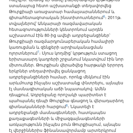
ստանալուց հետո աշխատանքի տեղավորվեց
Թուրքիայի առաջատար համալսարաններում և
6
գիտահետազոտական ինստիտուտներում
։ 2011թ.
տվյալներով՝ Անկարայի ռազմավարական
հետազոտությունների կենտրոնում արդեն
աշխատում էին 80-ից ավելի ադրբեջանցիներ՝
Թուրքիայի ռազմարդյունաբերական համալիրի
կառուցման և զենքերի արդիականացման
7
ոլորտներում
։ Մյուս կողմից՝ կրթություն ստացող
երիտասարդ կադրերի շրջանում նկատվում էին նոր
միտումներ. Թուրքիան վերածվեց հարթակի երրորդ
երկրներ տեղափոխվել ցանկացող
ադրբեջանցիների համար, որոնք մեկնում էին
արևմուտք ինչպես աշխատանք փնտրելու, այնպես
էլ մասնագիտական աճի նպատակով։ Ամեն
դեպքում, Ադրբեջանը որոշակի պարիտետ է
պահպանել դեպի Թուրքիա գնացող և վերադարձող
8
գիտնականների հարցում
։ Նկատելի է
ադրբեջանցի մասնագետների, հատկապես
քաղաքագետների և միջազգայնագետների
առկայությունն ինչպես բուն Թուրքիայում, այնպես
էլ վերջիններիս ֆինանսավորմամբ արտերկրում