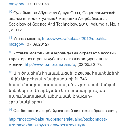
mozgov/
(07.09.2012)
10
Сулейманов Абульфаз Давуд Оглы, Социологический
анализ интеллектуальной миграции Азербайджана,
Sociology օf Science And Technology. 2010. Volume 1. No. 1
, с. 112.
11
Утечка мозгов,
http://www.zerkalo.az/2012/utechka-
mozgov/
(07.09.2012)
12
«Утечка мозгов» из Азербайджана обретает массовый
характер: из страны «убегают» квалифицированные
медики,
http://www.panorama.am/ru
, (02/05/2017).
13
Այդ ծրագիրն իրականացվել է 2006թ. հոկտեմբերի
19-ին Ադրբեջանի նախագահի N1746
հրամանագրով հաստատված «Արտասահմանյան
երկրներում Ադրբեջանի երի-տասարդության
ուսումնառության պետական ծրագրի»
շրջանակներում։
14
Особенности азербайджанской системы образования,
http://moscow-baku.ru/opinions/aktualno/osobennosti-
azerbaydzhanskoy-sistemy-obrazovaniya/