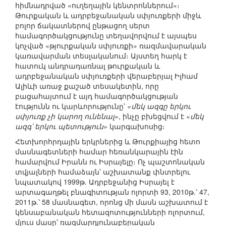
հիմնադրված «ուղեղային կենտրոններում»։
Թուրքական և ադրբեջանական սփյուռքերի միջև
բոլոր ճակատներով ընթացող սերտ
համագործակցությունը տեղավորվում է այսպես
կոչված «թյուրքական սփյուռքի» ռազմավարական
կառավարման տեսլականում։ Այստեղ հարկ է
հատուկ անդրադառնալ թուրքական և
ադրբեջանական սփյուռքերի վերաբերյալ Իլհամ
Ալիևի առաջ քաշած տեսակետին, որը
բացահայտում է այդ համագործակցության
էությունն ու կարևորությունը՝
«մեկ ազգը երկու
սփյուռք չի կարող ունենալ»
, ինչը բխեցվում է
«մեկ
ազգ՝ երկու պետություն»
կարգախոսից։
Հետխորհրդային երկրներից և Թուրքիայից հետո
մասնագետների համար հեռանկարային էին
համարվում Իրանն ու Իսրայելը։ Ոչ պաշտոնական
տվյալների համաձայն՝ աշխատանք փնտրելու
նպատակով 1999թ. Ադրբեջանից Իսրայել է
արտագաղթել բնագիտության ոլորտի 93, 2010թ.՝ 47,
2011թ.՝ 58 մասնագետ, որոնց մի մասն աշխատում է
կենսաբանական հետազոտությունների ոլորտում,
մյուս մասը՝ ռազմարդյունաբերական