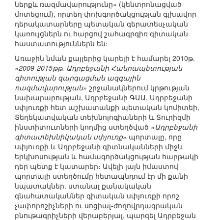
ներքև ռազմավարությունը» (կենտրոնացված
մոտեցում), որտեղ փոխգործակցության գլխավոր
դերակատարները պետական գերատեսչական
կառույցներն ու հարցով շահագրգիռ գիտական
հաստատություններն են։
Առաջին նման քայլերից կարելի է համարել 2010թ.
«2009-2015թթ. Ադրբեջանի Հանրապետության
գիտության զարգացման ազգային
ռազմավարության»
շրջանակներում կրթության
նախարարության, Ադրբեջանի ԳԱԱ, Ադրբեջանի
սփյուռքի հետ աշխատանքի պետական կոմիտեի,
Տեղեկատվական տեխնոլոգիաների և Տուրիզմի
ինստիտուտների կողմից ստեղծված
«Ադրբեջանի
գիտատեխնիկական սփյուռք»
պորտալը, որը
սփյուռքի և Ադրբեջանի գիտնականների միջև
երկխոսության և համագործակցության հարթակի
դեր պետք է կատարեր։ Ավելի լայն իմաստով
պորտալի ստեղծումը հետապնդում էր մի քանի
նպատակներ. ստանալ քանակական
գնահատականներ գիտական սփյուռքի որոշ
չափորոշիչների ու սոցիալ-ժողովրդագրական
բնութագրիչների վերաբերյալ, պարզել Ադրբեջան