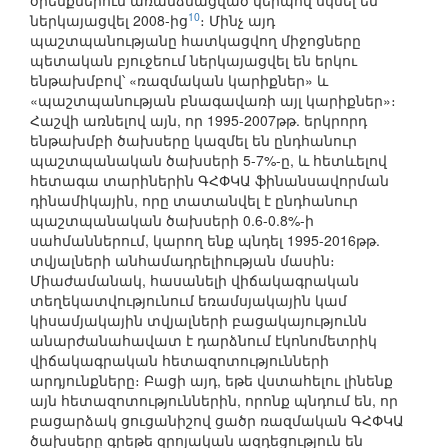
օրենքներում առանձնացված կերպով սկսել են
10
ներկայացվել 2008-ից
։ Մինչ այդ
պաշտպանությանը հատկացվող միջոցները
պետական բյուջեում ներկայացվել են երկու
ենթախմբով՝ «ռազմական կարիքներ» և
«պաշտպանության բնագավառի այլ կարիքներ»։
Հաշվի առնելով այն, որ 1995-2007թթ. երկրորդ
ենթախմբի ծախսերը կազմել են ընդհանուր
պաշտպանական ծախսերի 5-7%-ը, և հետևելով
հետագա տարիներին ԳՀՓԿԱ ֆինանսավորման
դինամիկային, որը տատանվել է ընդհանուր
պաշտպանական ծախսերի 0.6-0.8%-ի
սահմաններում, կարող ենք պնդել 1995-2016թթ.
տվյալների անհամադրելիության մասին։
Միաժամանակ, հասանելի վիճակագրական
տեղեկատվությունում եռամսյակային կամ
կիսամյակային տվյալների բացակայությունն
անարժանահավատ է դարձնում էկոնոմետրիկ
վիճակագրական հետազոտությունների
արդյունքները։ Բացի այդ, եթե վստահելու լինենք
այն հետազոտություններին, որոնք պնդում են, որ
բացարձակ ցուցանիշով ցածր ռազմական ԳՀՓԿԱ
ծախսերը գրեթե զրոյական ազդեցություն են