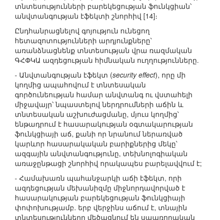
տնտեսությունների բարեկեցության ֆունկցիան՝
անվտանգության էֆեկտի շնորհիվ [14]։
Ընդհանրացնելով գոյություն ունեցող
հետազոտությունների արդյունքները՝
առանձնացնենք տնտեսության վրա ռազմական
ԳՀՓԿԱ ազդեցության հիմնական ուղղությունները.
- Անվտանգության էֆեկտ (
security effect
), որը մի
կողմից ապահովում է տնտեսական
գործունեության համար անվտանգ ու վստահելի
միջավայր՝ նպաստելով ներդրումների աճին և
տնտեսական աշխուժացմանը, մյուս կողմից՝
ենթադրում է հասարակության օգտակարության
ֆունկցիայի աճ, քանի որ նրանում ներառված
կարևոր հասարակական բարիքներից մեկը՝
ազգային անվտանգությունը, տեխնոլոգիական
առաջընթացի շնորհիվ որակապես բարելավվում է;
- Համախառն պահանջարկի աճի էֆեկտ, որի
ազդեցության մեխանիզմը միջնորդավորված է
հասարակության բարեկեցության ֆունկցիայի
փոփոխությամբ. երբ վերջինս աճում է, տնային
տնտեսությունները մեծացնում են սպառողական