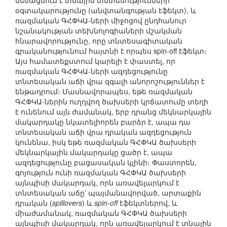
մեծացնում է տնային տնտեսությունների
օգտակարությունը (անվտանգության էֆեկտ), և
ռազմական ԳՀՓԿԱ-ների միջոցով ընդհանուր
նշանակության տեխնոլոգիաների մշակման
հնարավորությունը, որը տնտեսագիտական
գրականությունում հայտնի է որպես spin-off էֆեկտ։
Այս համատեքստում կարելի է փաստել, որ
ռազմական ԳՀՓԿԱ-ների ազդեցությունը
տնտեսական աճի վրա զգալի անորոշություններ է
ենթադրում։ Մասնավորապես, եթե ռազմական
ԳՀՓԿԱ-ներին ուղղվող ծախսերի կրճատումը տեղի
է ունենում այն ժամանակ, երբ դրանց մեկնարկային
մակարդակը նկատելիորեն բարձր է, ապա դա
տնտեսական աճի վրա դրական ազդեցություն
կունենա, իսկ եթե ռազմական ԳՀՓԿԱ ծախսերի
մեկնարկային մակարդակը ցածր է, ապա
ազդեցությունը բացասական կլինի։ Փաստորեն,
գոյություն ունի ռազմական ԳՀՓԿԱ ծախսերի
այնպիսի մակարդակ, որն առավելարկում է
տնտեսական աճը՝ պայմանավորված, արտաքին
դրական (
spillovers
) և
spin-off
էֆեկտներով, և
միաժամանակ, ռազմական ԳՀՓԿԱ ծախսերի
այնպիսի մակարդակ, որն առավելարկում է տնային