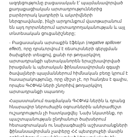
ազդեցությունը բացասական է՝ պայմանավորված
քաղաքացիական արտադրություններից
բարձրորակ կադրերի և ակտիվների
ներգրավմամբ, ինչի արդյունքում վատթարանում
են այդ ոլորտներում արտադրողականության և այլ
տնտեսական ցուցանիշները;
- Բացասական արտաքին էֆեկտ (
negative spillover
effect
), որը դրսևորվում է ռեսուրսների գերլցման
ծախքերի տեսքով, քանի որ թողարկվող
արտադրանքի պետականորեն երաշխավորված
իրացման և պետական ֆինանսավորման զգալի
ծավալների պայմաններում հիմնական բեռը կրում է
հասարակությունը, որը միշտ չէ, որ հանդես է գալիս,
որպես ԳՀՓԿԱ-ների շնորհիվ թողարկվող
արտադրանքի սպառող։
Հայաստանում ռազմական ԳՀՓԿԱ-ներին և դրանց
հնարավոր ներուժային օգուտներին անհրաժեշտ
ուշադրություն չի հատկացվել։ Նախ նկատենք, որ
պաշտպանության ընդհանուր ծախսերում
հետազոտական ու նախագծային աշխատանքների
ֆինանսավորման չափերը ՀՀ պետբյուջեի մասին