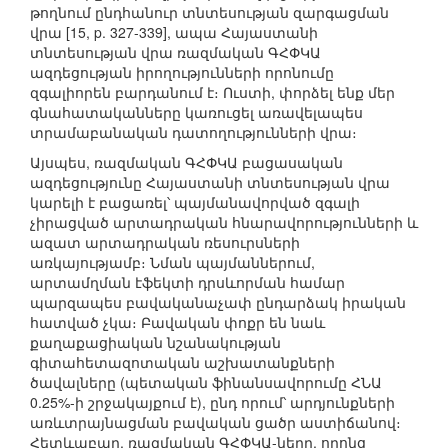
թողնում ընդհանուր տնտեսության զարգացման
վրա [15, p. 327-339], ապա Հայաստանի
տնտեսության վրա ռազմական ԳՀՓԿԱ
ազդեցության իրողությունների որոնումը
զգալիորեն բարդանում է։ Ուստի, փորձել ենք մեր
գնահատականները կառուցել առավելապես
տրամաբանական դատողությունների վրա։
Այսպես, ռազմական ԳՀՓԿԱ բացասական
ազդեցությունը Հայաստանի տնտեսության վրա
կարելի է բացառել՝ պայմանավորված զգալի
չիրացված արտադրական հնարավորությունների և
ազատ արտադրական ռեսուրսների
առկայությամբ։ Նման պայմաններում,
արտամղման էֆեկտի դրսևորման համար
պարզապես բավականաչափ ընդարձակ իրական
հատված չկա։ Բավական փոքր են նաև
քաղաքացիական նշանակության
գիտահետազոտական աշխատանքների
ծավալները (պետական ֆինանսավորումը ՀՆԱ
0.25%-ի շրջակայքում է), ընդ որում՝ արդյունքների
առևտրայնացման բավական ցածր աստիճանով։
Հետևաբար, ռազմական ԳՀՓԿԱ-ները, որոնց