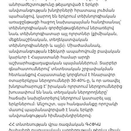
անհրաժեշտությունը թելադրված է երկրի
անվտանգության խնդիրների հրատապ լուծման
պահանջով, կարող են երկրում տեխնոլոգիական
առաջընթացի հաջող նախապայման հանդիսանալ՝
տեխնոլոգիական գործընթացներում ներառելով
նաև տեխնոլոգիատար այլ ոլորտներ (քիմիական,
մեքենաշինական, տեղեկատվական
տեխնոլոգիաների և այլն)։ Միաժամանակ,
անվտանգության էֆեկտի ապահովումը բավական
կարևոր է Հայաստանի համար արդի
աշխարհաքաղաքական պայմաններում։ Տարբեր
գնահատումներով՝ տնտեսական շրջափակման
հետևանքով Հայաստանը կորցնում է հնարավոր
օտարերկրյա ներդրումների 30-40%-ը, և որ առավել
խնդրահարույց է՝ իրական ոլորտում ներդրումներից
խուսափում են նաև տեղական ներդրողները՝
հաճախ նախընտրելով ներդրում կատարել այլ
երկրներում։ Անշուշտ, այս հանգամանքը որոշակի
մասով պայմանավորված է նաև երկրի
անվտանգության հիմնախնդիրներով։
ՀՀ տնտեսության վրա ռազմական ԳՀՓԿԱ
ծախսերի բացասական ազդեցության թերևս միակ