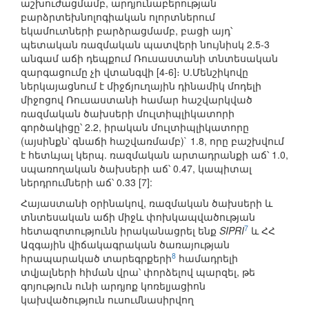
աշխուժացմամբ, արդյունաբերության
բարձրտեխնոլոգիական ոլորտներում
եկամուտների բարձրացմամբ, բացի այդ՝
պետական ռազմական պատվերի նույնիսկ 2.5-3
անգամ աճի դեպքում Ռուսաստանի տնտեսական
զարգացումը չի վտանգվի [4-6]։ Ս.Մենշիկովը
ներկայացնում է միջճյուղային դինամիկ մոդելի
միջոցով Ռուսաստանի համար հաշվարկված
ռազմական ծախսերի մուլտիպլիկատորի
գործակիցը՝ 2.2, իրական մուլտիպլիկատորը
(այսինքն՝ գնաճի հաշվառմամբ)` 1.8, որը բաշխվում
է հետևյալ կերպ. ռազմական արտադրանքի աճ՝ 1.0,
սպառողական ծախսերի աճ՝ 0.47, կապիտալ
ներդրումների աճ՝ 0.33 [7]:
Հայաստանի օրինակով, ռազմական ծախսերի և
տնտեսական աճի միջև փոխկապվածության
7
հետազոտությունն իրականացրել ենք
SIPRI
և ՀՀ
Ազգային վիճակագրական ծառայության
8
հրապարակած տարեգրքերի
համադրելի
տվյալների հիման վրա՝ փորձելով պարզել, թե
գոյություն ունի արդյոք կոռելյացիոն
կախվածություն ուսումնասիրվող