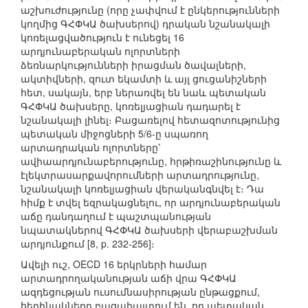
աշխուժությունը (որը չափվում է ընկերությունների
կողմից ԳՀՓԿԱ ծախսերով) դրական նշանակալի
կոռելացվածություն է ունեցել 16
արդյունաբերական ոլորտների
ձեռնարկությունների իրացման ծավալների,
ակտիվների, զուտ եկամտի և այլ ցուցանիշների
հետ, սակայն, երբ ներառվել են նաև պետական
ԳՀՓԿԱ ծախսերը, կոռելյացիան դադարել է
նշանակալի լինել։ Բացառելով հետազոտությունից
պետական միջոցների 5/6-ը սպառող
արտադրական ոլորտները՝
ավիաարդյունաբերությունը, հրթիռաշինությունը և
էլեկտրասարքավորումների արտադրությունը,
նշանակալի կոռելյացիան վերականգնվել է։ Դա
հիմք է տվել եզրակացնելու, որ արդյունաբերական
աճը դանդաղում է պաշտպանության
նպատակներով ԳՀՓԿԱ ծախսերի վերաբաշխման
արդյունքում [8, p. 232-256]։
Ավելի ուշ, OECD 16 երկրների համար
արտադրողականության աճի վրա ԳՀՓԿԱ
ազդեցության ուսումնասիրության ընթացքում,
հեղինակները բացահայտում են, որ պետական