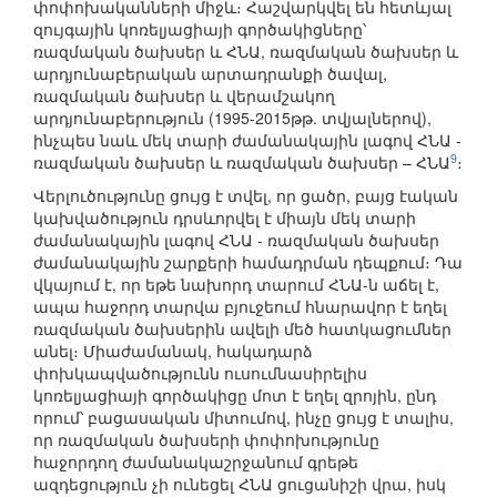
փոփոխականների միջև։ Հաշվարկվել են հետևյալ
զույգային կոռելյացիայի գործակիցները՝
ռազմական ծախսեր և ՀՆԱ, ռազմական ծախսեր և
արդյունաբերական արտադրանքի ծավալ,
ռազմական ծախսեր և վերամշակող
արդյունաբերություն (1995-2015թթ. տվյալներով),
ինչպես նաև մեկ տարի ժամանակային լագով ՀՆԱ -
9
ռազմական ծախսեր և ռազմական ծախսեր – ՀՆԱ
։
Վերլուծությունը ցույց է տվել, որ ցածր, բայց էական
կախվածություն դրսևորվել է միայն մեկ տարի
ժամանակային լագով ՀՆԱ - ռազմական ծախսեր
ժամանակային շարքերի համադրման դեպքում։ Դա
վկայում է, որ եթե նախորդ տարում ՀՆԱ-ն աճել է,
ապա հաջորդ տարվա բյուջեում հնարավոր է եղել
ռազմական ծախսերին ավելի մեծ հատկացումներ
անել։ Միաժամանակ, հակադարձ
փոխկապվածությունն ուսումնասիրելիս
կոռելյացիայի գործակիցը մոտ է եղել զրոյին, ընդ
որում՝ բացասական միտումով, ինչը ցույց է տալիս,
որ ռազմական ծախսերի փոփոխությունը
հաջորդող ժամանակաշրջանում գրեթե
ազդեցություն չի ունեցել ՀՆԱ ցուցանիշի վրա, իսկ