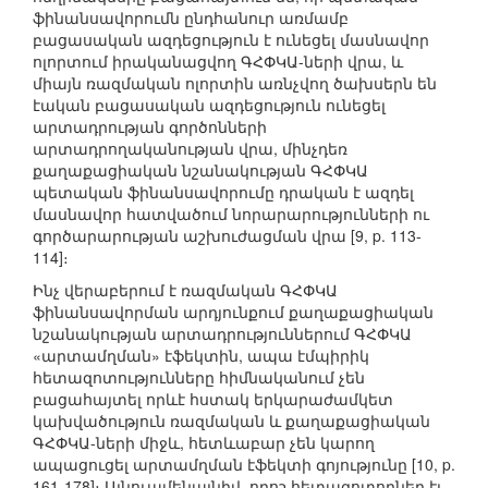
ֆինանսավորումն ընդհանուր առմամբ
բացասական ազդեցություն է ունեցել մասնավոր
ոլորտում իրականացվող ԳՀՓԿԱ-ների վրա, և
միայն ռազմական ոլորտին առնչվող ծախսերն են
էական բացասական ազդեցություն ունեցել
արտադրության գործոնների
արտադրողականության վրա, մինչդեռ
քաղաքացիական նշանակության ԳՀՓԿԱ
պետական ֆինանսավորումը դրական է ազդել
մասնավոր հատվածում նորարարությունների ու
գործարարության աշխուժացման վրա [9, p. 113-
114]։
Ինչ վերաբերում է ռազմական ԳՀՓԿԱ
ֆինանսավորման արդյունքում քաղաքացիական
նշանակության արտադրություններում ԳՀՓԿԱ
«արտամղման» էֆեկտին, ապա էմպիրիկ
հետազոտությունները հիմնականում չեն
բացահայտել որևէ հստակ երկարաժամկետ
կախվածություն ռազմական և քաղաքացիական
ԳՀՓԿԱ-ների միջև, հետևաբար չեն կարող
ապացուցել արտամղման էֆեկտի գոյությունը [10, p.
161-178]։ Այնուամենայնիվ, որոշ հետազոտողներ էլ