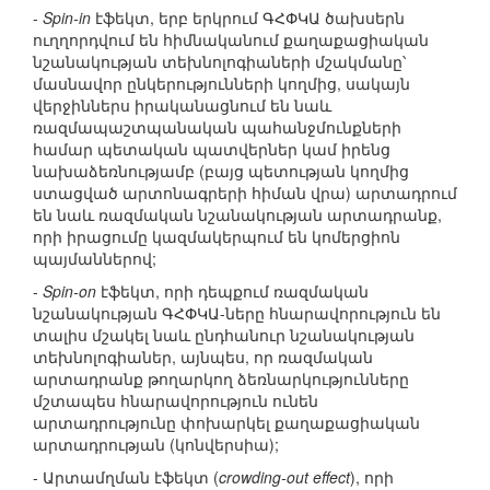
-
Spin-in
էֆեկտ, երբ երկրում ԳՀՓԿԱ ծախսերն
ուղղորդվում են հիմնականում քաղաքացիական
նշանակության տեխնոլոգիաների մշակմանը՝
մասնավոր ընկերությունների կողմից, սակայն
վերջիններս իրականացնում են նաև
ռազմապաշտպանական պահանջմունքների
համար պետական պատվերներ կամ իրենց
նախաձեռնությամբ (բայց պետության կողմից
ստացված արտոնագրերի հիման վրա) արտադրում
են նաև ռազմական նշանակության արտադրանք,
որի իրացումը կազմակերպում են կոմերցիոն
պայմաններով;
-
Spin-on
էֆեկտ, որի դեպքում ռազմական
նշանակության ԳՀՓԿԱ-ները հնարավորություն են
տալիս մշակել նաև ընդհանուր նշանակության
տեխնոլոգիաներ, այնպես, որ ռազմական
արտադրանք թողարկող ձեռնարկությունները
մշտապես հնարավորություն ունեն
արտադրությունը փոխարկել քաղաքացիական
արտադրության (կոնվերսիա);
- Արտամղման էֆեկտ (
crowding-out effect
), որի