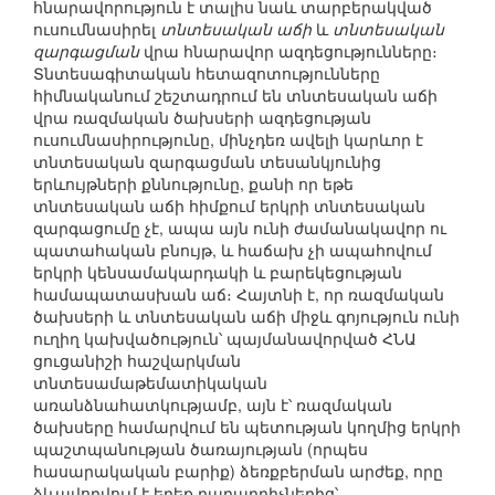
հնարավորություն է տալիս նաև տարբերակված
ուսումնասիրել
տնտեսական աճի
և
տնտեսական
զարգացման
վրա հնարավոր ազդեցությունները։
Տնտեսագիտական հետազոտությունները
հիմնականում շեշտադրում են տնտեսական աճի
վրա ռազմական ծախսերի ազդեցության
ուսումնասիրությունը, մինչդեռ ավելի կարևոր է
տնտեսական զարգացման տեսանկյունից
երևույթների քննությունը, քանի որ եթե
տնտեսական աճի հիմքում երկրի տնտեսական
զարգացումը չէ, ապա այն ունի ժամանակավոր ու
պատահական բնույթ, և հաճախ չի ապահովում
երկրի կենսամակարդակի և բարեկեցության
համապատասխան աճ։ Հայտնի է, որ ռազմական
ծախսերի և տնտեսական աճի միջև գոյություն ունի
ուղիղ կախվածություն՝ պայմանավորված ՀՆԱ
ցուցանիշի հաշվարկման
տնտեսամաթեմատիկական
առանձնահատկությամբ, այն է՝ ռազմական
ծախսերը համարվում են պետության կողմից երկրի
պաշտպանության ծառայության (որպես
հասարակական բարիք) ձեռքբերման արժեք, որը
ձևավորվում է երեք բաղադրիչներից՝