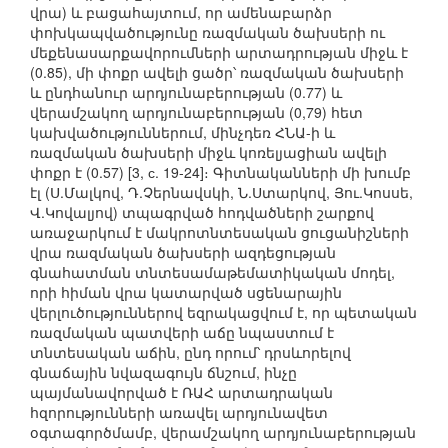
վրա) և բացահայտում, որ ամենաբարձր
փոխկապվածությունը ռազմական ծախսերի ու
մեքենասարքավորումների արտադրության միջև է
(0.85), մի փոքր ավելի ցածր՝ ռազմական ծախսերի
և ընդհանուր արդյունաբերության (0.77) և
վերամշակող արդյունաբերության (0,79) հետ
կախվածություններում, մինչդեռ ՀՆԱ-ի և
ռազմական ծախսերի միջև կոռելյացիան ավելի
փոքր է (0.57) [3, с. 19-24]։ Գիտնականների մի խումբ
էլ (Ս.Մալկով, Դ.Չերնավսկի, Ն.Ստարկով, Յու.Կոսսե,
Վ.Կովալյով) տպագրված հոդվածների շարքով
առաջարկում է մակրոտնտեսական ցուցանիշների
վրա ռազմական ծախսերի ազդեցության
գնահատման տնտեսամաթեմատիկական մոդել,
որի հիման վրա կատարված սցենարային
վերլուծություններով եզրակացվում է, որ պետական
ռազմական պատվերի աճը նպաստում է
տնտեսական աճին, ընդ որում՝ դրսևորելով
գնաճային նվազագույն ճնշում, ինչը
պայմանավորված է ՌԱՀ արտադրական
հզորությունների առավել արդյունավետ
օգտագործմամբ, վերամշակող արդյունաբերության