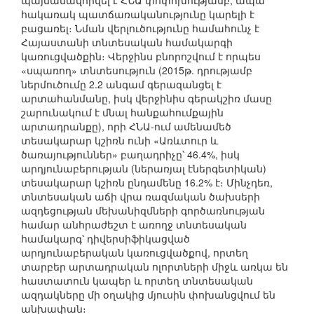
պայմանավորվել է ՀՆԱ փոփոխությամբ, ապա
հակառակ պատճառականությունը կարելի է
բացառել։ Նման վերլուծությունը համահունչ է
Հայաստանի տնտեսական համակարգի
կառուցվածքին։ Վերջինս բնորոշվում է որպես
«սպառող» տնտեսություն (2015թ. դրությամբ
ներմուծումը 2.2 անգամ գերազանցել է
արտահանմանը, իսկ վերջինիս գերակշիռ մասը
շարունակում է մնալ հանքահումքային
արտադրանքը), որի ՀՆԱ-ում ամենամեծ
տեսակարար կշիռն ունի «Առևտուր և
ծառայություններ» բաղադրիչը՝ 46.4%, իսկ
արդյունաբերության (ներառյալ էներգետիկան)
տեսակարար կշիռն ընդամենը 16.2% է։ Մինչդեռ,
տնտեսական աճի վրա ռազմական ծախսերի
ազդեցության մեխանիզմների գործառնության
համար անհրաժեշտ է առողջ տնտեսական
համակարգ՝ դիվերսիֆիկացված
արդյունաբերական կառուցվածքով, որտեղ
տարբեր արտադրական ոլորտների միջև առկա են
հաստատուն կապեր և որտեղ տնտեսական
ազդակները մի օղակից մյուսին փոխանցվում են
անխափան։