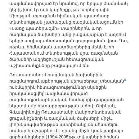
պայմանավորված էր նրանով, որ երկար ժամանակ
գերիշխող էր այն կարծիքը, թե Խորհրդային
Միության փլուզման հիմնական պատճառը
տնտեսության չափազանց ռազմականացումն էր
«սառը պատերազմի» տարիներին, և որ
ռազմական ծախսերի աճը բացասաբար է ազդում
երկրի սոցիալ-տնտեսական զարգացման վրա։ Դա,
թերևս, հիմնական պատճառներից մեկն է, որ
Հայաստանում տնտեսության վրա ռազմական
ծախսերի ազդեցության հետազոտական
աշխատանքները բացակայում են։
Ռուսաստանում ռազմական ծախսերի և
6
ռազմարդյունաբերության վերաբերյալ տեսական
ու էմպիրիկ հետազոտություններ սկսեցին
իրականացվել՝ պայմանավորված
ռազմարդյունաբերական համալիրի զարգացման
նկատմամբ հետաքրքրության աճով։ Օրինակ,
Գ.Լավրինովը Ռուսաստանի մակրոտնտեսական
ցուցանիշների և ռազմական ծախսերի միջև
փոխկապվածության աստիճանը գնահատելու
համար հաշվարկում է դրանց միջև կոռելյացիայի
գործակիցները (1994-2005թթ. տվյալների հիման