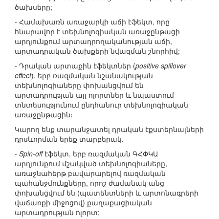
ծախսերը;
- Համախառն առաջարկի աճի էֆեկտ, որը
հնարավոր է տեխնոլոգիական առաջընթացի
արդյունքում արտադրողականության աճի,
արտադրական ծախքերի նվազման շնորհիվ;
- Դրական արտաքին էֆեկտներ (
positive spillover
effect
), երբ ռազմական նշանակության
տեխնոլոգիաները փոխանցվում են
արտադրության այլ ոլորտներ և նպաստում
տնտեսությունում ընդհանուր տեխնոլոգիական
առաջընթացին։
Կարող ենք տարանջատել դրական էքստերնալների
դրսևորման երեք տարբերակ.
-
Spin-off
էֆեկտ, երբ ռազմական ԳՀՓԿԱ
արդյունքում մշակված տեխնոլոգիաները,
առաջնահերթ բավարարելով ռազմական
պահանջմունքները, որոշ ժամանակ անց
փոխանցվում են (պատենտների և արտոնագրերի
վաճառքի միջոցով) քաղաքացիական
արտադրության ոլորտ;