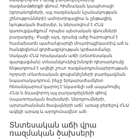
ռազմամթերքի գնում, հիմնական կապիտալի
(զորանոցների, այլ ռազմական նշանակության
շինությունների) ամորտիզացիա և ընթացիկ
նյութական ծախսեր, և ներառվում է ՀՆԱ
կառուցվածքում՝ որպես պետական գնումների
բաղադրիչ։ Բացի այդ, դրանց աճը հարուցում է
համախառն պահանջարկի մուլտիպլիկատիվ աճ և
հանգեցնում գործազրկության կրճատմանը։
Սակայն ՀՆԱ որակական աճի (տնտեսական
զարգացման) տեսանկյունից խնդրի դիտարկումը
ենթադրում է ավելի շուտ ռազմարդյունաբերության
ոլորտի տնտեսական ցուցանիշների բարելավման
նպատակադրում, ինչը երկարաժամկետ
հեռանկարում կարող է նկատելի աճ ապահովել
ՀՆԱ-ն ձևավորող այլ բաղադրիչների գծով
(սպառողական ծախսերի, ներդրումների,
արտահանման ծավալների աճ)՝ առաջ բերելով ՀՆԱ
ավելի արագ և արդյունավետ աճ։
Տնտեսական աճի վրա
ռազմական ծախսերի