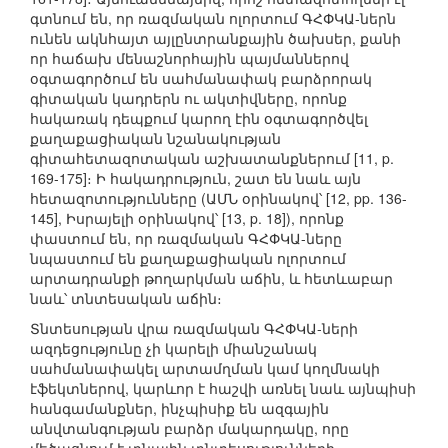
գտնում են, որ ռազմական ոլորտում ԳՀՓԿԱ-ներն
ունեն ակնհայտ այլընտրանքային ծախսեր, քանի
որ հաճախ մենաշնորհային պայմաններով
օգտագործում են սահմանափակ բարձրորակ
գիտական կադրերն ու ակտիվները, որոնք
հակառակ դեպքում կարող էին օգտագործվել
քաղաքացիական նշանակության
գիտահետազոտական աշխատանքներում [11, p.
169-175]։ Ի հակադրություն, շատ են նաև այն
հետազոտությունները (ԱՄՆ օրինակով՝ [12, pp. 136-
145], Իսրայելի օրինակով՝ [13, p. 18]), որոնք
փաստում են, որ ռազմական ԳՀՓԿԱ-ները
նպաստում են քաղաքացիական ոլորտում
արտադրանքի թողարկման աճին, և հետևաբար
նաև՝ տնտեսական աճին։
Տնտեսության վրա ռազմական ԳՀՓԿԱ-ների
ազդեցությունը չի կարելի միանշանակ
սահմանափակել արտամղման կամ կողմնակի
էֆեկտներով, կարևոր է հաշվի առնել նաև այնպիսի
հանգամանքներ, ինչպիսիք են ազգային
անվտանգության բարձր մակարդակը, որը