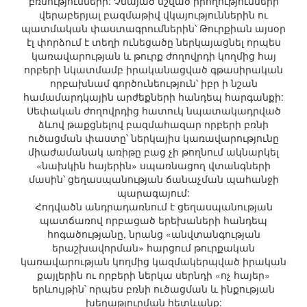
բռնությունների: Չնայած նշված իրողությունների
վերաբերյալ բազմաթիվ վկայություններին ու
պատմական փաստագրումներին՝ Թուրքիան այսօր
էլ փորձում է տեղի ունեցածը ներկայացնել որպես
կառավարության և թուրք ժողովրդի կողմից հայ
որբերի նկատմամբ իրականացված գթասիրական
որբախնամ գործունեություն՝ իբր ի նշան
համամարդկային արժեքների հանդեպ հարգանքի:
Սեփական ժողովրդից հատուկ նպատակադրված
ձևով թաքցնելով բազմահազար որբերի բռնի
ուծացման փաստը՝ ներկայիս կառավարությունը
միաժամանակ առիթը բաց չի թողնում ակնարկել
«նախկին հայերին» սպառնացող վտանգների
մասին՝ ցեղասպանության ճանաչման պահանջի
պարագայում:
Հոդվածն անդրադառնում է ցեղասպանության
պատճառով որբացած երեխաների հանդեպ
հոգածությանը, նրանց «անվտանգության
երաշխավորման» հարցում թուրքական
կառավարության կողմից կազմակերպված իրական
քայլերին ու որբերի ներկա սերնդի «ոչ հայեր»
երևույթին՝ որպես բռնի ուծացման և ինքության
խեղաթյուրման հետևանք: