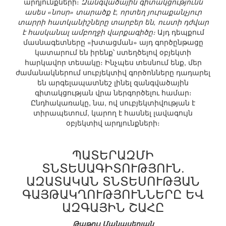
արդյունքների։
Զանգվածային գիտակցությունն
ասես «նոսր» տարածք է, որտեղ յուրաքանչյուր
տարրի հատկանիշները տարբեր են, ուստի դժվար
է հասկանալ ամբողջի վարքագիծը։
Այդ դեպքում
մասնագետները «խտացման» այդ գործընթացը
կատարում են իրենք՝ ստեղծելով օբյեկտի
հարկավոր տեսակը։ Ինչպես տեսնում ենք, մեր
ժամանակներում սուբյեկտիվ գործոնները դադարել
են արգելապատնեշ լինել զանգվածային
գիտակցության վրա ներգործելու համար։
Ընդհակառակը, նա, ով սուբյեկտիվության է
տիրապետում, կարող է հասնել լավագույն
օբյեկտիվ արդյունքների։
ՊԱՏԵՐԱԶՄԻ
ՏՆՏԵՍԱԳԻՏՈՒԹՅՈՒՆ.
ԱԶԱՏԱԿԱՆ ՏՆՏԵՍՈՒԹՅԱՆ
ԳԱՅԹԱԿՂՈՒԹՅՈՒՆՆԵՐԸ ԵՎ
ԱԶԳԱՅԻՆ ՇԱՀԸ
Թաթուլ Մանասերյան