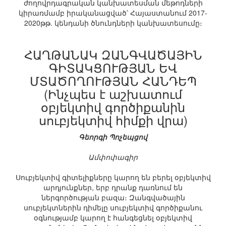
ժողովրդագրական կանխատեսման մեթոդների
կիրառմամբ իրականացված՝ Հայաստանում 2017-
2020թթ. կենդանի ծնունդների կանխատեսումը։
ՀԱՂԹԱՆԱԿ ԶԱՆԳՎԱԾԱՅԻՆ
ԳԻՏԱԿՑՈՒԹՅԱՆ ԵՎ
ՄՏԱԾՈՂՈՒԹՅԱՆ ՀԱՆԴԵՊ
(Ինչպես է աշխատում
օբյեկտիվ գործիքանին
սուբյեկտիվ հիմքի վրա)
Գեորգի Պոչեպցով
Ամփոփագիր
Սուբյեկտիվ գիտելիքները կարող են բերել օբյեկտիվ
արդյունքներ, երբ դրանք դառնում են
ներգործության բազա։ Զանգվածային
սուբյեկտներին դիմելը սուբյեկտիվ գործիքանու
օգնությամբ կարող է հանգեցնել օբյեկտիվ