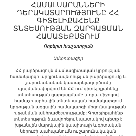
ՀԱՄԱԼՍԱՐԱՆՆԵՐԻ
ԴԵՐԱԿԱՏԱՐՈՒԹՅՈՒՆԸ ՀՀ
ԳԻՏԵԼԻՔԱՀԵՆՔ
ՏՆՏԵՍՈՒԹՅԱՆ ԶԱՐԳԱՑՄԱՆ
ՀԱՄԱՏԵՔՍՏՈՒՄ
Ռոբերտ Խաչատրյան
Ամփոփագիր
ՀՀ բարձրագույն մասնագիտական կրթության
համակարգի արդյունավետության բարձրացումը և
շարունակական կատարելագործումը
պայմանավորվում են ՀՀ-ում գիտելիքահենք
տնտեսության զարգացմամբ և դրա միջոցով
համաշխարհային տնտեսական համակարգում
կրթության ազգային համակարգի մրցունակության
խթանման անհրաժեշտությամբ: Գիտելիքահենք
տնտեսություն ձևավորելու նպատակով պետք է
խթանվեն մարդկային կապիտալի և գիտական
ներուժի պահպանումն ու շարունակական