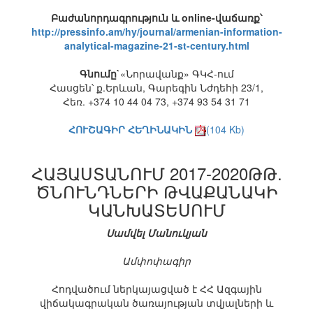
Բաժանորդագրություն և online-վաճառք՝
http://pressinfo.am/hy/journal/armenian-information-
analytical-magazine-21-st-century.html
Գնումը`
«Նորավանք» ԳԿՀ-ում
Հասցեն՝ ք.Երևան, Գարեգին Նժդեհի 23/1,
Հեռ. +374 10 44 04 73, +374 93 54 31 71
ՀՈՒՇԱԳԻՐ ՀԵՂԻՆԱԿԻՆ
(104 Kb)
ՀԱՅԱՍՏԱՆՈՒՄ 2017-2020ԹԹ.
ԾՆՈՒՆԴՆԵՐԻ ԹՎԱՔԱՆԱԿԻ
ԿԱՆԽԱՏԵՍՈՒՄ
Սամվել Մանուկյան
Ամփոփագիր
Հոդվածում ներկայացված է ՀՀ Ազգային
վիճակագրական ծառայության տվյալների և