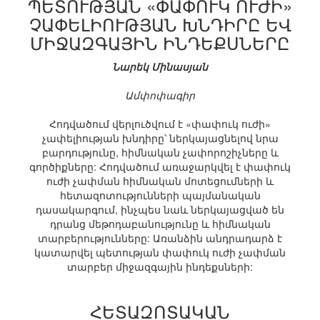
ՊԵՏՈՒԹՅԱՆ «ՓԱՓՈՒԿ ՈՒԺԻ»
ՉԱՓԵԼԻՈՒԹՅԱՆ ԽՆԴԻՐԸ ԵՎ
ՄԻՋԱԶԳԱՅԻՆ ԻՆԴԵՔՍՆԵՐԸ
Նարեկ Մինասյան
Ամփոփագիր
Հոդվածում վերլուծվում է «փափուկ ուժի»
չափելիության խնդիրը՝ ներկայացնելով նրա
բարդությունը, հիմնական չափորոշիչները և
գործիքները: Հոդվածում առաջարկվել է փափուկ
ուժի չափման հիմնական մոտեցումների և
հետազոտությունների պայմանական
դասակարգում, ինչպես նաև ներկայացված են
դրանց մեթոդաբանությունը և հիմնական
տարբերությունները: Առանձին անդրադարձ է
կատարվել պետության փափուկ ուժի չափման
տարբեր միջազգային ինդեքսների:
ՀԵՏԱԶՈՏԱԿԱՆ