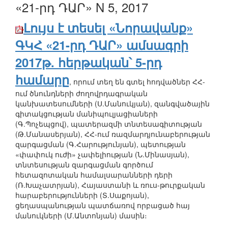
«21-րդ ԴԱՐ» N 5, 2017
Լույս է տեսել «Նորավանք»
ԳԿՀ «21-րդ ԴԱՐ» ամսագրի
2017թ. հերթական՝ 5-րդ
համարը
, որում տեղ են գտել հոդվածներ ՀՀ-
ում ծնունդների ժողովրդագրական
կանխատեսումների (Ս.Մանուկյան), զանգվածային
գիտակցության մանիպուլյացիաների
(Գ.Պոչեպցով), պատերազմի տնտեսագիտության
(Թ.Մանասերյան), ՀՀ-ում ռազմարդյունաբերության
զարգացման (Գ.Հարությունյան), պետության
«փափուկ ուժի» չափելիության (Ն.Մինասյան),
տնտեսության զարգացման գործում
հետազոտական համալսարանների դերի
(Ռ.Խաչատրյան), Հայաստանի և ռուս-թուրքական
հարաբերությունների (Տ.Սաքոյան),
ցեղասպանության պատճառով որբացած հայ
մանուկների (Մ.Անտոնյան) մասին։