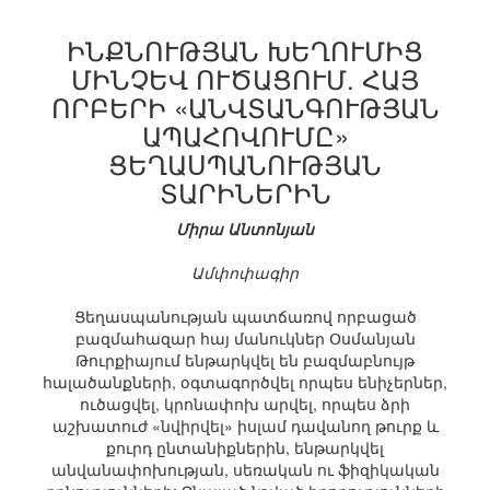
ԻՆՔՆՈՒԹՅԱՆ ԽԵՂՈՒՄԻՑ
ՄԻՆՉԵՎ ՈՒԾԱՑՈՒՄ. ՀԱՅ
ՈՐԲԵՐԻ «ԱՆՎՏԱՆԳՈՒԹՅԱՆ
ԱՊԱՀՈՎՈՒՄԸ»
ՑԵՂԱՍՊԱՆՈՒԹՅԱՆ
ՏԱՐԻՆԵՐԻՆ
Միրա Անտոնյան
Ամփոփագիր
Ցեղասպանության պատճառով որբացած
բազմահազար հայ մանուկներ Օսմանյան
Թուրքիայում ենթարկվել են բազմաբնույթ
հալածանքների, օգտագործվել որպես ենիչերներ,
ուծացվել, կրոնափոխ արվել, որպես ձրի
աշխատուժ «նվիրվել» իսլամ դավանող թուրք և
քուրդ ընտանիքներին, ենթարկվել
անվանափոխության, սեռական ու ֆիզիկական