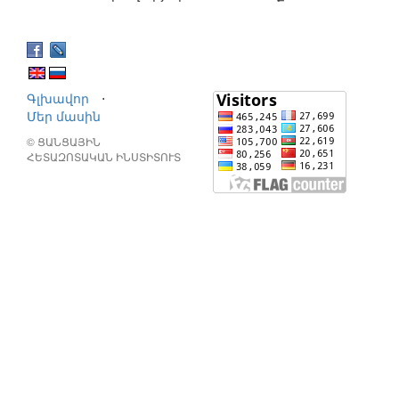
Գլխավոր
⋅
Մեր մասին
© ՑԱՆՑԱՅԻՆ
ՀԵՏԱԶՈՏԱԿԱՆ ԻՆՍՏԻՏՈՒՏ