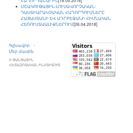
ՀԱՂՈՐԴԱՇԱՐԻՆ
[18.05.2018]
ՄՇԱԿՈՒԹԱՅԻՆ-ԼՈՒՍԱՎՈՐՉԱԿԱՆ-
ԴԱՍՏԻԱՐԱԿՉԱԿԱՆ ՀԱՂՈՐԴՈՒՄՆԵՐԸ
ՀԱՅԱՍՏԱՆԻ ԵՎ ԱԴՐԲԵՋԱՆԻ ՀԻՄՆԱԿԱՆ
ՀԵՌՈՒՍՏԱԱԼԻՔՆԵՐՈՒՄ
[26.04.2018]
Գլխավոր
⋅
Մեր մասին
© ՑԱՆՑԱՅԻՆ
ՀԵՏԱԶՈՏԱԿԱՆ ԻՆՍՏԻՏՈՒՏ