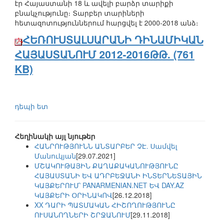
էր Հայաստանի 18 և ավելի բարձր տարիքի
բնակչությունը։ Տարբեր տարիների
հետազոտություններում հարցվել է 2000-2018 անձ։
ՀԵՌՈՒՍՏԱԼՍԱՐԱՆԻ ԴԻՆԱՄԻԿԱՆ
ՀԱՅԱՍՏԱՆՈՒՄ 2012-2016ԹԹ. (761
KB)
դեպի ետ
Հեղինակի այլ նյութեր
ՀԱՆՐՈՒԹՅՈՒՆՆ ԱՆՏԱՐԲԵՐ ՉԷ. Սամվել
Մանուկյան
[29.07.2021]
ՄՇԱԿՈՒԹԱՅԻՆ ՔԱՂԱՔԱԿԱՆՈՒԹՅՈՒՆԸ
ՀԱՅԱՍՏԱՆԻ ԵՎ ԱԴՐԲԵՋԱՆԻ ԻՆՏԵՐՆԵՏԱՅԻՆ
ԿԱՅՔԵՐՈՒՄ՝ PANARMENIAN.NET ԵՎ DAY.AZ
ԿԱՅՔԵՐԻ ՕՐԻՆԱԿՈՎ
[26.12.2018]
XX ԴԱՐԻ ՊԱՏՄԱԿԱՆ ՀԻՇՈՂՈՒԹՅՈՒՆԸ
ՈՒՍԱՆՈՂՆԵՐԻ ՇՐՋԱՆՈՒՄ
[29.11.2018]