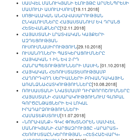
ՍԱՄՎԵԼ ՄԱՆՈՒԿՅԱՆԻ ԵԼՈՒՅԹԸ ԱՐՄԵՆՊՐԵՍԻ
ՄԱՄՈՒԼԻ ԱՍՈՒԼԻՍՈՒՄ
[19.11.2018]
ՍՈՑԻԱԼԱԿԱՆ ԱՆՀԱՎԱՍԱՐՈՒԹՅԱՆ
ԸՆԿԱԼՈՒՄՆԵՐԸ ՀԱՅԱՍՏԱՆՈՒՄ ԵՎ ԴՐԱՆՑ
ՀԵՏԵՎԱՆՔՆԵՐԸ
[12.11.2018]
ՀԱՅԱՍՏԱՆԻ ԼՐԱՏՎԱԿԱՆ ԿԱՅՔԵՐԻ
ԱԶԴԵՑՈՒԹՅԱՆ
ՈՒՍՈՒՄՆԱՍԻՐՈՒԹՅՈՒՆ
[29.10.2018]
ՈՒՍԱՆՈՂՆԵՐԻ ՊԱՏԿԵՐԱՑՈՒՄՆԵՐԸ
ՀԱՅԿԱԿԱՆ 1-ԻՆ ԵՎ 2-ՐԴ
ՀԱՆՐԱՊԵՏՈՒԹՅՈՒՆՆԵՐԻ ՄԱՍԻՆ
[01.10.2018]
ՀԱՅԿԱԿԱՆ ՀԵՌՈՒՍՏԱՏԵՍՈՒԹՅԱՄԲ
ՀԱՂՈՐԴՎՈՂ ՍԵՐԻԱԼՆԵՐԻ ԲՈՎԱՆԴԱԿԱՅԻՆ
ԱՌԱՆՁՆԱՀԱՏԿՈՒԹՅՈՒՆՆԵՐԸ
[10.08.2018]
ՌՈՒՍԱՍՏԱՆԻ ՆԿԱՏՄԱՄԲ ԴԻՐՔՈՐՈՇՈՒՄՆԵՐԸ
ՀԱՅԱՍՏԱՆԻ ՀԱՍԱՐԱԿՈՒԹՅՈՒՆՈՒՄ ԳԼՈԲԱԼ
ԳՈՐԾԸՆԹԱՑՆԵՐԻ ԵՎ ԼՈԿԱԼ
ԻՐԱԴԱՐՁՈՒԹՅՈՒՆՆԵՐԻ
ՀԱՄԱՏԵՔՍՏՈՒՄ
[11.07.2018]
«ՆՈՐԱՎԱՆՔ» ԳԿՀ ՓՈԽՏՆՕՐԵՆ ՍԱՄՎԵԼ
ՄԱՆՈՒԿՅԱՆԻ ՀԱՐՑԱԶՐՈՒՅՑԸ «ԱՐԱՐԱՏ»
ՀԵՌՈՒՍՏԱԸՆԿԵՐՈՒԹՅԱՆ «ՀԵՏՀԱՇՎԱՐԿ»