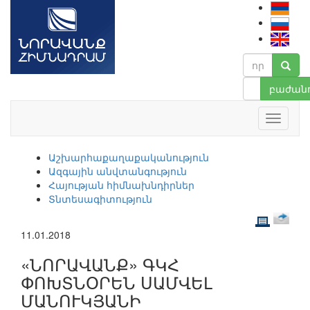
բաժանո
Աշխարհաքաղաքականություն
Ազգային անվտանգություն
Հայության հիմնախնդիրներ
Տնտեսագիտություն
11.01.2018
«ՆՈՐԱՎԱՆՔ» ԳԿՀ
ՓՈԽՏՆՕՐԵՆ ՍԱՄՎԵԼ
ՄԱՆՈՒԿՅԱՆԻ