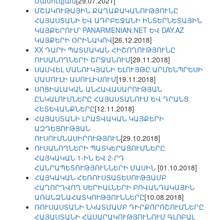
Մանուկյան
[29.07.2021]
ՄՇԱԿՈՒԹԱՅԻՆ ՔԱՂԱՔԱԿԱՆՈՒԹՅՈՒՆԸ
ՀԱՅԱՍՏԱՆԻ ԵՎ ԱԴՐԲԵՋԱՆԻ ԻՆՏԵՐՆԵՏԱՅԻՆ
ԿԱՅՔԵՐՈՒՄ՝ PANARMENIAN.NET ԵՎ DAY.AZ
ԿԱՅՔԵՐԻ ՕՐԻՆԱԿՈՎ
[26.12.2018]
XX ԴԱՐԻ ՊԱՏՄԱԿԱՆ ՀԻՇՈՂՈՒԹՅՈՒՆԸ
ՈՒՍԱՆՈՂՆԵՐԻ ՇՐՋԱՆՈՒՄ
[29.11.2018]
ՍԱՄՎԵԼ ՄԱՆՈՒԿՅԱՆԻ ԵԼՈՒՅԹԸ ԱՐՄԵՆՊՐԵՍԻ
ՄԱՄՈՒԼԻ ԱՍՈՒԼԻՍՈՒՄ
[19.11.2018]
ՍՈՑԻԱԼԱԿԱՆ ԱՆՀԱՎԱՍԱՐՈՒԹՅԱՆ
ԸՆԿԱԼՈՒՄՆԵՐԸ ՀԱՅԱՍՏԱՆՈՒՄ ԵՎ ԴՐԱՆՑ
ՀԵՏԵՎԱՆՔՆԵՐԸ
[12.11.2018]
ՀԱՅԱՍՏԱՆԻ ԼՐԱՏՎԱԿԱՆ ԿԱՅՔԵՐԻ
ԱԶԴԵՑՈՒԹՅԱՆ
ՈՒՍՈՒՄՆԱՍԻՐՈՒԹՅՈՒՆ
[29.10.2018]
ՈՒՍԱՆՈՂՆԵՐԻ ՊԱՏԿԵՐԱՑՈՒՄՆԵՐԸ
ՀԱՅԿԱԿԱՆ 1-ԻՆ ԵՎ 2-ՐԴ
ՀԱՆՐԱՊԵՏՈՒԹՅՈՒՆՆԵՐԻ ՄԱՍԻՆ
[01.10.2018]
ՀԱՅԿԱԿԱՆ ՀԵՌՈՒՍՏԱՏԵՍՈՒԹՅԱՄԲ
ՀԱՂՈՐԴՎՈՂ ՍԵՐԻԱԼՆԵՐԻ ԲՈՎԱՆԴԱԿԱՅԻՆ
ԱՌԱՆՁՆԱՀԱՏԿՈՒԹՅՈՒՆՆԵՐԸ
[10.08.2018]
ՌՈՒՍԱՍՏԱՆԻ ՆԿԱՏՄԱՄԲ ԴԻՐՔՈՐՈՇՈՒՄՆԵՐԸ
ՀԱՅԱՍՏԱՆԻ ՀԱՍԱՐԱԿՈՒԹՅՈՒՆՈՒՄ ԳԼՈԲԱԼ