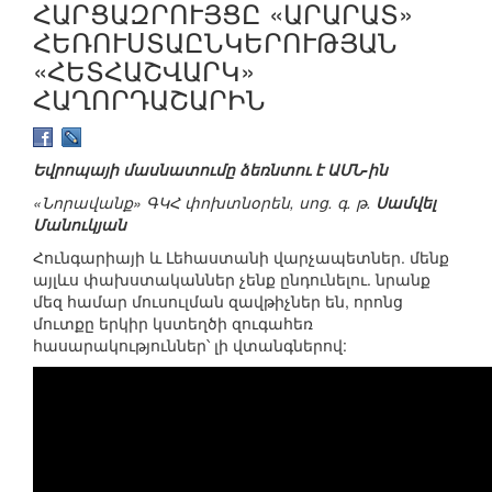
ՀԱՐՑԱԶՐՈՒՅՑԸ «ԱՐԱՐԱՏ»
ՀԵՌՈՒՍՏԱԸՆԿԵՐՈՒԹՅԱՆ
«ՀԵՏՀԱՇՎԱՐԿ»
ՀԱՂՈՐԴԱՇԱՐԻՆ
Եվրոպայի մասնատումը ձեռնտու է ԱՄՆ-ին
«Նորավանք» ԳԿՀ փոխտնօրեն, սոց. գ. թ.
Սամվել
Մանուկյան
Հունգարիայի և Լեհաստանի վարչապետներ. մենք
այլևս փախստականներ չենք ընդունելու. նրանք
մեզ համար մուսուլման զավթիչներ են, որոնց
մուտքը երկիր կստեղծի զուգահեռ
հասարակություններ՝ լի վտանգներով: