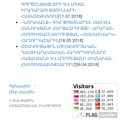
ԳՈՐԾԸՆԹԱՑՆԵՐԻ ԵՎ ԼՈԿԱԼ
ԻՐԱԴԱՐՁՈՒԹՅՈՒՆՆԵՐԻ
ՀԱՄԱՏԵՔՍՏՈՒՄ
[11.07.2018]
«ՆՈՐԱՎԱՆՔ» ԳԿՀ ՓՈԽՏՆՕՐԵՆ ՍԱՄՎԵԼ
ՄԱՆՈՒԿՅԱՆԻ ՀԱՐՑԱԶՐՈՒՅՑԸ «ԱՐԱՐԱՏ»
ՀԵՌՈՒՍՏԱԸՆԿԵՐՈՒԹՅԱՆ «ՀԵՏՀԱՇՎԱՐԿ»
ՀԱՂՈՐԴԱՇԱՐԻՆ
[18.05.2018]
ՄՇԱԿՈՒԹԱՅԻՆ-ԼՈՒՍԱՎՈՐՉԱԿԱՆ-
ԴԱՍՏԻԱՐԱԿՉԱԿԱՆ ՀԱՂՈՐԴՈՒՄՆԵՐԸ
ՀԱՅԱՍՏԱՆԻ ԵՎ ԱԴՐԲԵՋԱՆԻ ՀԻՄՆԱԿԱՆ
ՀԵՌՈՒՍՏԱԱԼԻՔՆԵՐՈՒՄ
[26.04.2018]
Գլխավոր
⋅
Մեր մասին
© ՑԱՆՑԱՅԻՆ
ՀԵՏԱԶՈՏԱԿԱՆ ԻՆՍՏԻՏՈՒՏ