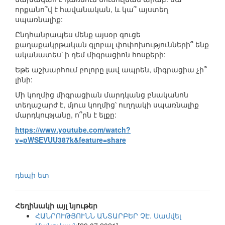
որքանո՞վ է հավանական, և կա՞ այստեղ
սպառնալիք:
Ընդհանրապես մենք այսօր գուցե
քաղաքակրթական գլոբալ փոփոխությունների՞ ենք
ականատես՝ ի դեմ միգրացիոն հոսքերի:
Եթե աշխարհում բոլորը լավ ապրեն, միգրացիա չի՞
լինի:
Մի կողմից միգրացիան մարդկանց բնականոն
տեղաշարժ է, մյուս կողմից՝ ուղղակի սպառնալիք
մարդկությանը, ո՞րն է ելքը:
https://www.youtube.com/watch?
v=pWSEVUU387k&feature=share
դեպի ետ
Հեղինակի այլ նյութեր
ՀԱՆՐՈՒԹՅՈՒՆՆ ԱՆՏԱՐԲԵՐ ՉԷ. Սամվել