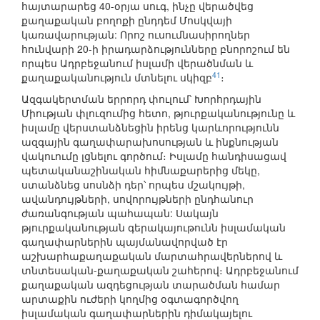
հայտարարեց 40-օրյա սուգ, ինչը վերածվեց
քաղաքական բողոքի ընդդեմ Մոսկվայի
կառավարության: Որոշ ուսումնասիրողներ
հունվարի 20-ի իրադարձությունները բնորոշում են
որպես Ադրբեջանում իսլամի վերածնման և
41
քաղաքականություն մտնելու սկիզբ
։
Ազգակերտման երրորդ փուլում՝ Խորհրդային
Միության փլուզումից հետո, թյուրքականությունը և
իսլամը վերստանձնեցին իրենց կարևորությունն
ազգային գաղափարախոսության և ինքնության
վակուումը լցնելու գործում։ Իսլամը հանդիսացավ
պետականաշինական հիմնաքարերից մեկը,
ստանձնեց սոսնձի դեր՝ որպես մշակույթի,
ավանդույթների, սովորույթների ընդհանուր
ժառանգության պահապան: Սակայն
թյուրքականության գերակայութունն իսլամական
գաղափարներին պայմանավորված էր
աշխարհաքաղաքական մարտահրավերներով և
տնտեսական-քաղաքական շահերով։ Ադրբեջանում
քաղաքական ազդեցության տարածման համար
արտաքին ուժերի կողմից օգտագործվող
իսլամական գաղափարներին դիմակայելու