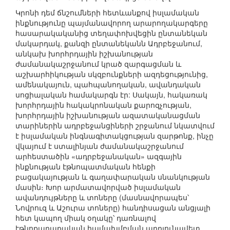
Կրոնի դեմ ճնշումների հետևանքով իսլամական
ինքնությունը պայմանավորող արարողակարգերը
հասարակականից տեղափոխվեցին ընտանեկան
մակարդակ, քանզի ընտանեկանն Ադրբեջանում,
անկախ խորհրդային իշխանության
ժամանակաշրջանում կրած զարգացման և
աշխարհիկության սկզբունքների ազդեցությունից,
ամենակայուն, պահպանողական, ավանդական
սոցիալական համակարգն էր: Սակայն, հակառակ
խորհրդային հակակրոնական քարոզչության,
խորհրդային իշխանության ազատականացման
տարիներին ադրբեջանցիների շրջանում նկատվում
է իսլամական ինգնագիտակցության զարթոնք, ինչը
վկայում է ստալինյան ժամանակաշրջանում
արհեստածին «ադրբեջանական» ազգային
ինքնության էթնոպատմական հենքի
բացակայության և գաղափարական սնանկության
մասին։ Խոր արմատավորված իսլամական
ավանդույթները և տոները (մասնավորապես՝
Նովրուզ և Աշուրա տոները) հանդիսացան անցյալի
հետ կապող միակ օղակը՝ դառնալով
էթնոքաղաքական համախմբման արդյունավետ