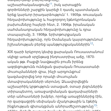
11
աշխարհականացումը
, իսկ արտաքին
գործոնների շարքին կարելի է դասել պատմական
երեք կարևոր իրադարձություն՝ 1. 1905թ. ռուսական
հեղափոխությունը և հաջորդող էթնոկրոնական
բախումները հայերի հետ, 2. 1906թ. իրանական
սահմանադրական հեղափոխությունը և դրա
տապալումը, 3. 1908թ. երիտթուրքական
հեղափոխությունը, որն Օսմանյան կայսրությունում
12
իշխանության բերեց պանթյուրքականներին
։
XIX դարի երկրորդ կեսից ցարական Ռուսաստանում
սկիզբ առած սրընթաց ինդուստրիալ աճը, 1870-
ական թթ. Բաքվի նավթային բումն իրենց
ազդեցությունն ունեցան ցարական Ռուսաստանի
մուսուլմանների վրա, ինչի արդյունքում
կազմավորվեց նոր որակի մուսուլման
մտավորականների սերունդ: Ձևավորվեցին
աշխարհիկ կրթություն ստացած, օտար լեզուներին
տիրապետող, առաջադիմական գաղափարների
տեր անհատների խմբեր, որոնք առաջիններից էին,
որ զարգացրին սեփական մշակութային և էթնիկ
13
ինքնության գիտակցման անհրաժեշտությունը
: