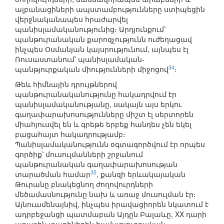
ալբանացիների ապստամբությունները ստիպեցին
վերջնականապես հրաժարվել
պանիսլամականությունից։ Արդյունքում՝
պանթուրանական քարոզչությունն ուժեղացավ
ինչպես Օսմանյան կայսրությունում, այնպես էլ
Ռուսաստանում՝ պանիսլամական-
34
պանթյուրքական միությունների միջոցով
։
Թեև հիմնային դրույթներով
պանթուրանականությունը հակադրվում էր
պանիսլամականությանը, սակայն այս երկու
գաղափարախոսությունները միշտ էլ սերտորեն
միահյուսվել են և գրեթե երբեք հանդես չեն եկել
բացահայտ հակադրությամբ։
Պանիսլամականությունն օգտագործվում էր որպես
գործիք՝ մուսուլմանների շրջանում
պանթուրանական գաղափարախոսության
35
տարածման համար
, քանզի երևակայական
Թուրանը բնակեցնող ժողովուրդների
մեծամասնությունը նախ և առաջ մուսուլման էր։
Այնուամենայնիվ, ինչպես իրավացիորեն նկատում է
ադրբեջանցի պատմաբան Այդըն Բալաևը, XX դարի