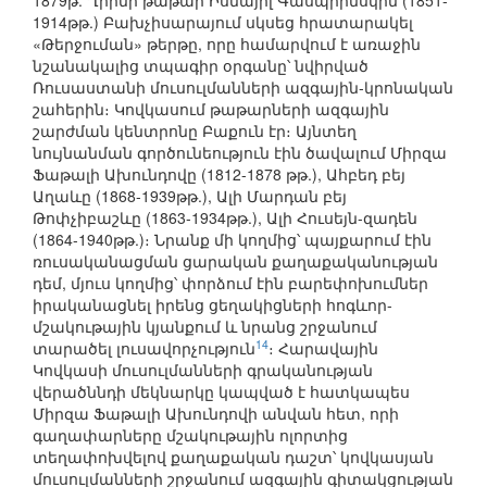
1879թ. Ղրիմի թաթար Իսմայիլ Գասպրինսկին (1851-
1914թթ.) Բախչիսարայում սկսեց հրատարակել
«Թերջուման» թերթը, որը համարվում է առաջին
նշանակալից տպագիր օրգանը՝ նվիրված
Ռուսաստանի մուսուլմանների ազգային-կրոնական
շահերին։ Կովկասում թաթարների ազգային
շարժման կենտրոնը Բաքուն էր։ Այնտեղ
նույնանման գործունեություն էին ծավալում Միրզա
Ֆաթալի Ախունդովը (1812-1878 թթ.), Ահբեդ բեյ
Աղաևը (1868-1939թթ.), Ալի Մարդան բեյ
Թոփչիբաշևը (1863-1934թթ.), Ալի Հուսեյն-զադեն
(1864-1940թթ.)։ Նրանք մի կողմից՝ պայքարում էին
ռուսականացման ցարական քաղաքականության
դեմ, մյուս կողմից՝ փորձում էին բարեփոխումներ
իրականացնել իրենց ցեղակիցների հոգևոր-
մշակութային կյանքում և նրանց շրջանում
14
տարածել լուսավորչություն
։ Հարավային
Կովկասի մուսուլմանների գրականության
վերածննդի մեկնարկը կապված է հատկապես
Միրզա Ֆաթալի Ախունդովի անվան հետ, որի
գաղափարները մշակութային ոլորտից
տեղափոխվելով քաղաքական դաշտ՝ կովկասյան
մուսուլմանների շրջանում ազգային գիտակցության