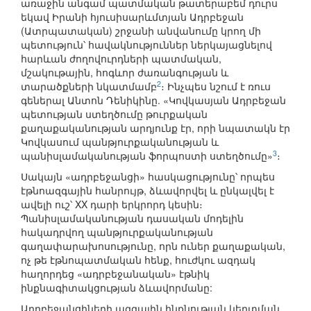
առաջին անգամ պատմական թատերաբեմ դուրս
եկավ Իրանի հյուսիսարևմտյան Ադրբեջան
(Ատրպատական) շրջանի անվանումը կրող մի
պետություն՝ հավակնություններ ներկայացնելով
հարևան ժողովուրդների պատմական,
մշակութային, հոգևոր ժառանգության և
2
տարածքների նկատմամբ
։ Ինչպես նշում է ռուս
գեներալ Անտոն Դենիկինը. «Կովկասյան Ադրբեջան
պետության ստեղծումը թուրքական
քաղաքականության արդյունք էր, որի նպատակն էր
Կովկասում պանթյուրքականության և
3
պանիսլամականության ֆորպոստի ստեղծումը»
։
Սակայն «ադրբեջանցի» հասկացությունը՝ որպես
էթնոազգային հանրույթ, ձևավորվել և ընկալվել է
ավելի ուշ՝ XX դարի երկրորդ կեսին։
Պանիսլամականության դասական մոդելին
հակադրվող պանթյուրքականության
գաղափարախոսությունը, որն ուներ քաղաքական,
ոչ թե էթնոպատմական հենք, հուժկու ազդակ
հաղորդեց «ադրբեջանական» էթնիկ
ինքնագիտակցության ձևավորմանը:
Ադրբեջանցիների ազգային ինքնության կերտման