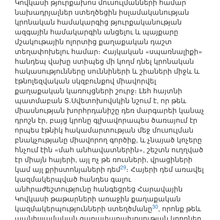
Կովկասի թյուրքախոս մուսուլմանների համար
նախադրյալներ ստեղծեցին իսլամականության
կրոնական համակարգից թյուրքականության
ազգային համակարգին անցելու և պայքարը
մշակութային ոլորտից քաղաքական դաշտ
տեղափոխելու համար։ Հայկական «սպառնալիքի»
հանդեպ վախը ստիպեց մի կողմ դնել կրոնական
հակասությունները սուննիների և շիաների միջև և
էթնոլեզվական սկզբունքով միավորվել
քաղաքական կառույցների շուրջ։ Լեհ հայտնի
պատմաբան Տ.Սվետոխովսկին նշում է, որ թեև
միասնության խորհրդանիշը դեռ մարգարեի կանաչ
դրոշն էր, բայց կրոնը գլխավորապես ծառայում էր
որպես էթնիկ հակամարտության մեջ մուսուլման
բնակչությանը միավորող գործիք, և չնայած կոչերը
հնչում էին «մահ անհավատներին», շեշտն ուղղված
էր միայն հայերի, այլ ոչ թե ռուսների, վրացիների
29
կամ այլ քրիստոնյաների դեմ
։ Հայերի դեմ առավել
կազմակերպված հանդես գալու
անհրաժեշտությունը հանգեցրեց Հարավային
Կովկասի թաթարների առաջին քաղաքական
30
կազմակերպությունների ստեղծմանը
, որոնք թեև
պանիսլամական գաղափարախոսության կրողներ