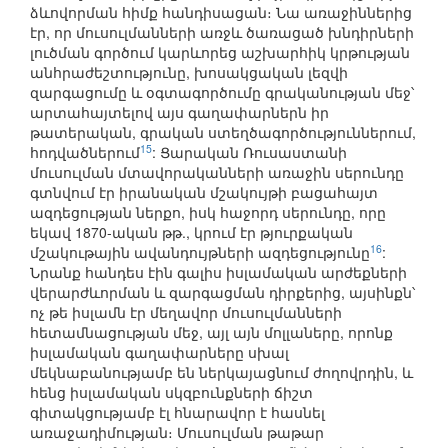
ձևովորման հիմք հանդիսացան։ Նա առաջիններից
էր, որ մուսուլմանների առջև ծառացած խնդիրների
լուծման գործում կարևորեց աշխարհիկ կրթության
անհրաժեշտությունը, խոսակցական լեզվի
զարգացումը և օգտագործումը գրականության մեջ՝
արտահայտելով այս գաղափարներն իր
թատերական, գրական ստեղծագործություններում,
15
հոդվածներում
: Ցարական Ռուսաստանի
մուսուլման մտավորականների առաջին սերունդը
գտնվում էր իրանական մշակույթի բացահայտ
ազդեցության ներքո, իսկ հաջորդ սերունդը, որը
եկավ 1870-ական թթ., կրում էր թյուրքական
16
մշակութային ավանդույթների ազդեցությունը
:
Նրանք հանդես էին գալիս իսլամական արժեքների
վերարժևորման և զարգացման դիրքերից, այսինքն՝
ոչ թե իսլամն էր մեղավոր մուսուլմանների
հետամնացության մեջ, այլ այն մոլլաները, որոնք
իսլամական գաղափարները սխալ
մեկնաբանությամբ են ներկայացնում ժողովրդին, և
հենց իսլամական սկզբունքների ճիշտ
գիտակցությամբ էլ հնարավոր է հասնել
առաջադիմության։ Մուսուլման թաթար