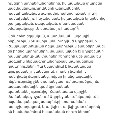
ունեցող ադրբեջանցիներին, իսլամական տարբեր
կազմակերպությունների անդամներին
հակահայկական գաղափարախոսության շուրջ
համախմբելու, ինչպես նաև իսլամական երկրներից
քաղաքական, ռազմական, տնտեսական
42
օժանդակություն ստանալու համար
։
Թեև էթնոլեզվական, պատմական, ազգային
ինքնության ձևավորմանն ուղղված Ադրբեջանի
Հանրապետության ղեկավարության ջանքերը տվել
են իրենց պտուղները, սակայն այսօր էլ Ադրբեջանի
հասարակության տարբեր շերտերի մեջ առկա են
ազգային ինքնագիտակցության տարաբնույթ
դրսևորումներ։ Դա նկատվում է հատկապես
գյուղական շրջաններում, որտեղ կարելի է
հանդիպել մարդկանց, ովքեր իրենց ազգային
ինքնությունը չեն տարանջատում տարածքային,
ազգատոհմային կամ կրոնական
պատկանելությունից։ Հատկապես վերջին
ժամանակաշրջանում Ադրբեջանում նկատվում է
իսլամական գաղափարների տարածման
առաջխաղացում, և ավելի ու ավելի շատ մարդիկ
են համախմբվում իսլամական դրոշի ներքո՝