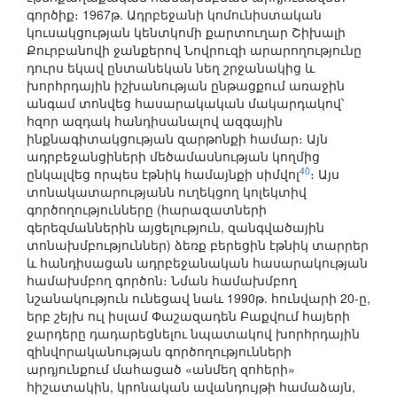
գործիք։ 1967թ. Ադրբեջանի կոմունիստական
կուսակցության կենտկոմի քարտուղար Շիխալի
Քուրբանովի ջանքերով Նովրուզի արարողությունը
դուրս եկավ ընտանեկան նեղ շրջանակից և
խորհրդային իշխանության ընթացքում առաջին
անգամ տոնվեց հասարակական մակարդակով՝
հզոր ազդակ հանդիսանալով ազգային
ինքնագիտակցության զարթոնքի համար։ Այն
ադրբեջանցիների մեծամասնության կողմից
40
ընկալվեց որպես էթնիկ համայնքի սիմվոլ
։ Այս
տոնակատարությանն ուղեկցող կոլեկտիվ
գործողությունները (հարազատների
գերեզմաններին այցելություն, զանգվածային
տոնախմբություններ) ձեռք բերեցին էթնիկ տարրեր
և հանդիսացան ադրբեջանական հասարակության
համախմբող գործոն։ Նման համախմբող
նշանակություն ունեցավ նաև 1990թ. հունվարի 20-ը,
երբ շեյխ ուլ իսլամ Փաշազադեն Բաքվում հայերի
ջարդերը դադարեցնելու նպատակով խորհրդային
զինվորականության գործողությունների
արդյունքում մահացած «անմեղ զոհերի»
հիշատակին, կրոնական ավանդույթի համաձայն,