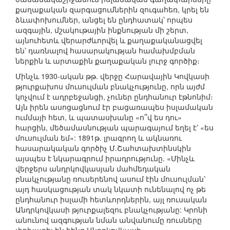
քաղաքական զարգացումներին զուգահեռ, կրել են
ձևափոխումներ, անցել են ընդհատակ՝ որպես
ազգային, մշակութային ինքնության մի շերտ,
այնուհետև վերարժևորվել և քաղաքականացվել
են՝ դառնալով հասարակության համախմբման
ներքին և արտաքին քաղաքական լուրջ գործիք։
Մինչև 1930-ական թթ. վերջը Հարավային Կովկասի
թյուրքախոս մուսուլման բնակչությունը, որն այժմ
կոչվում է ադրբեջանցի, չուներ ընդհանուր էթնոնիմ։
Այն իրեն ասոցացնում էր բացառապես իսլամական
ումմայի հետ, և պատասխանը «ո՞վ ես դու»
հարցին, մեծամասնության պարագայում եղել է՝ «ես
մուսուլման եմ»: 1891թ. լրագրող և ակնառու
հասարակական գործիչ Մ.Շահտախտինսկին
այսպես է նկարագրում իրադրությունը. «Մինչև
վերջերս անդրկովկասյան մահմեդական
բնակչությանը ռուսերենով ասում էին մուսուլման՝
այդ հասկացության տակ նկատի ունենալով ոչ թե
ընդհանուր իսլամի հետևորդներին, այլ ռուսական
Անդրկովկասի թյուրքալեզու բնակչությանը: Կրոնի
անունով ազգության նման անվանումը ռուսները