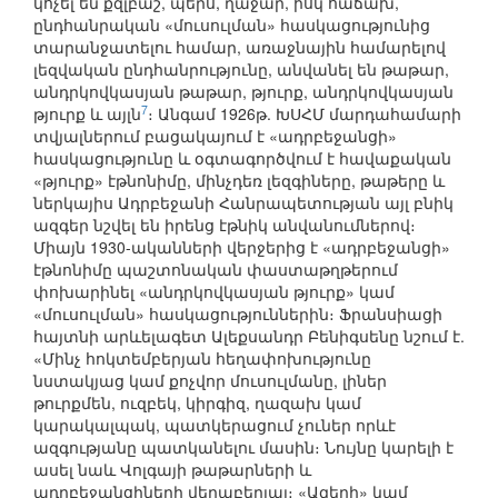
կոչել են քզլբաշ, պերս, ղաջար, իսկ հաճախ,
ընդհանրական «մուսուլման» հասկացությունից
տարանջատելու համար, առաջնային համարելով
լեզվական ընդհանրությունը, անվանել են թաթար,
անդրկովկասյան թաթար, թյուրք, անդրկովկասյան
7
թյուրք և այլն
։ Անգամ 1926թ. ԽՍՀՄ մարդահամարի
տվյալներում բացակայում է «ադրբեջանցի»
հասկացությունը և օգտագործվում է հավաքական
«թյուրք» էթնոնիմը, մինչդեռ լեզգիները, թաթերը և
ներկայիս Ադրբեջանի Հանրապետության այլ բնիկ
ազգեր նշվել են իրենց էթնիկ անվանումներով։
Միայն 1930-ականների վերջերից է «ադրբեջանցի»
էթնոնիմը պաշտոնական փաստաթղթերում
փոխարինել «անդրկովկասյան թյուրք» կամ
«մուսուլման» հասկացություններին։ Ֆրանսիացի
հայտնի արևելագետ Ալեքսանդր Բենիգսենը նշում է.
«Մինչ հոկտեմբերյան հեղափոխությունը
նստակյաց կամ քոչվոր մուսուլմանը, լիներ
թուրքմեն, ուզբեկ, կիրգիզ, ղազախ կամ
կարակալպակ, պատկերացում չուներ որևէ
ազգությանը պատկանելու մասին։ Նույնը կարելի է
ասել նաև Վոլգայի թաթարների և
ադրբեջանցիների վերաբերյալ։ «Ազերի» կամ