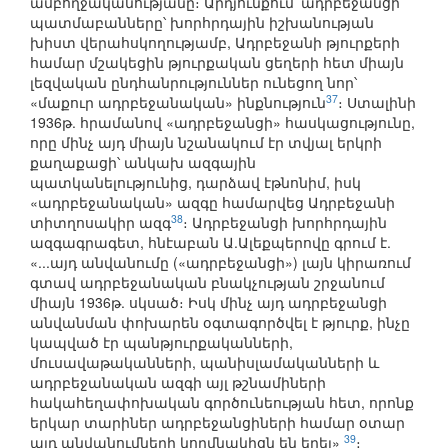
ամբողջականությանը։ Արդյունքում՝ ադրբեջանցի
պատմաբանները՝ խորհրդային իշխանության
խիստ վերահսկողությամբ, Ադրբեջանի թյուրքերի
համար մշակեցին թյուրքական ցեղերի հետ միայն
լեզվական ընդհանրություններ ունեցող նոր՝
37
«մաքուր ադրբեջանական» ինքնություն
։ Ստալինի
1936թ. հրամանով «ադրբեջանցի» հասկացությունը,
որը մինչ այդ միայն նշանակում էր տվյալ երկրի
քաղաքացի՝ անկախ ազգային
պատկանելությունից, դարձավ էթնոնիմ, իսկ
«ադրբեջանական» ազգը համարվեց Ադրբեջանի
38
տիտղոսակիր ազգ
։ Ադրբեջանցի խորհրդային
ազգագրագետ, հնէաբան Ա.Ալեքպերովը գրում է.
«...այդ անվանումը («ադրբեջանցի») լայն կիրառում
գտավ ադրբեջանական բնակչության շրջանում
միայն 1936թ. սկսած։ Իսկ մինչ այդ ադրբեջանցի
անվանման փոխարեն օգտագործվել է թյուրք, ինչը
կապված էր պանթյուրքականների,
մուսավաթականների, պանիսլամականների և
ադրբեջանական ազգի այլ թշնամիների
հակահեղափոխական գործունեության հետ, որոնք
երկար տարիներ ադրբեջանցիների համար օտար
39
այդ անվանումների կողմնակիցն են եղել»
։