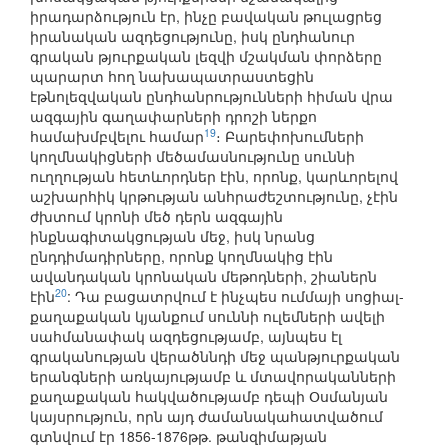
իրադարձություն էր, ինչը բավական թուլացրեց
իրանական ազդեցությունը, իսկ ընդհանուր
գրական թյուրքական լեզվի մշակման փորձերը
պարարտ հող նախապատրաստեցին
էթնոլեզվական ընդհանրությունների հիման վրա
ազգային գաղափարների դրոշի ներքո
19
համախմբվելու համար
։ Բարեփոխումների
կողմնակիցների մեծամասնությունը սուննի
ուղղության հետևորդներ էին, որոնք, կարևորելով
աշխարհիկ կրթության անհրաժեշտությունը, չէին
ժխտում կրոնի մեծ դերն ազգային
ինքնագիտակցության մեջ, իսկ նրանց
ընդդիմադիրները, որոնք կողմնակից էին
ավանդական կրոնական մեթոդների, շիաներն
20
էին
: Դա բացատրվում է ինչպես ումմայի սոցիալ-
քաղաքական կյանքում սուննի ուլեմների ավելի
սահմանափակ ազդեցությամբ, այնպես էլ
գրականության վերածննդի մեջ պանթյուրքական
երանգների առկայությամբ և մտավորականների
քաղաքական հակվածությամբ դեպի Օսմանյան
կայսրություն, որն այդ ժամանակահատվածում
գտնվում էր 1856-1876թթ. թանզիմաթյան