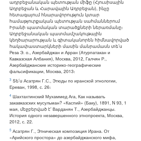
ադրբեջանական պետության միֆը (Հյուսիսային
Ադրբեջան և Հարավային Ադրբեջան), ինչը
հետագայում հնարավորություն կտար
համաթյուրքական պետության սահմաններում
Իրանի պատմական տարածքների ներառմանը։
Ադրբեջանական պատմամշակութային
կեղծարարության և գիտականորեն հիմնավորված
հակափաստարկների մասին մանրամասն տե՛ս
Реза Э. о., Азербайджан и Арран (Атурпатакан и
Кавказская Албания), Москва, 2012, Галчян Р.,
Азербайджанские историко-географические
фальсификации, Москва, 2013։
3
Տե՛ս Асатрян Г.С., Этюды по иранской этнологии,
Ереван, 1998, с. 26։
4
Шахтахтинский Мухаммед Ага, Как называть
закавказских мусульман? «Каспий» (Баку), 1891, N 93, 1
мая, մեջբերված է՝ Варданян Т., Азербайджанцы.
История одного незавершенного этнопроекта, Москва,
2012, с. 22.
5
Асатрян Г., Этническая композиция Ирана. От
«Арийского простора» до азербайджанского мифа,