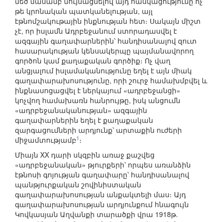
մեծ մասամբ նույնացնելով այդ հասկացությունը ոչ
թե կրոնական պատկանելության, այլ
էթնոմշակութային ինքնության հետ։ Սակայն միշտ
չէ, որ իսլամն Ադրբեջանում ստորադասվել է
ազգային գաղափարներին՝ հանդիսանալով զուտ
հասարակության կենսակերպը պայմանավորող
գործոն կամ քաղաքական գործիք։ Ոչ վաղ
անցյալում իսլամականությունը եղել է այն միակ
գաղափարախոսությունը, որի շուրջ համախմբվել և
ինքնասոցացվել է ներկայում «ադրբեջանցի»
կոչվող համախառն հանրույթը, իսկ անցումն
«ադրբեջանականության» ազգային
գաղափարներին եղել է քաղաքական
զարգացումների արդյունք՝ արտաքին ուժերի
1
միջամտությամբ
։
Միայն XX դարի սկզբին առաջ քաշվեց
«ադրբեջանական» թյուրքերի՝ որպես առանձին
էթնոսի գոյության գաղափարը՝ հանդիսանալով
պանթյուրքական շովինիստական
գաղափարախոսության անքակտելի մաս։ Այդ
գաղափարախոսության արդյունքում հնագույն
Կովկասյան Աղվանքի տարածքի վրա 1918թ.