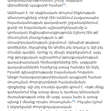
կազմակերպությունների շուրջ՝ ազգային
25
վերածննդի պայքարի համար
։
Ակնհայտ է, որ սկզբնական փուլում ինքնության
փնտրտուքները տեղի էին ունենում բացառապես
իսլամականության գաղափարի շրջանակներում,
քանի որ իսլամական աշխարհընկալումը և
կրոնական ինքնագիտակցությունն իշխող էին թե՛
մուսուլման բնակչության և թե՛
մտավորականության շրջանում։ Այնպիսի թաթար
գործիչներ, ինչպիսիք են Ահմեդ բեյ Աղաևը և Ալի բեյ
Հուսեյն-զադեն, որոնք ոչ միայն Ադրբեջանում, այլև
ողջ թյուրքական աշխարհում թյուրքականության
գաղափարական հիմնադիրներից էին, ազգային
գաղափարներին հարելուց առաջ հանդես են եկել
Իրանի գլխավորությամբ իսլամական հովանու
ներքո հակագաղութատիրական պայքարի համար
մուսուլման ժողովուրդների համախմբման
դիրքերից։ Ալի բեյ Հուսեյն-զադեն գրում է. «Եթե մենք
ցանկանում ենք առաջ գնալ և դառնալ կենսական
ժառանգության տեր մի ազգ, ապա նախ և առաջ
26
պետք է մնանք որպես մուսուլման»
։ Ինչպես նշում
է Ադրբեջանի Ժողովրդավարական