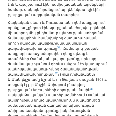
էին և պայքարում էին համիսլամական արժեքների
համար, սակայն նրանցում արդեն նկատելի էին
թյուրքական ազգայնական տարրեր։
Հայկական սեպի և Ռուսաստանի դեմ պայքարում,
որոնք խոչընդոտ էին թյուրքական ժողովուրդներին
միավորող մեկ ընդհանուր պետության ստեղծման
ճանապարհին, համախմբող գաղափարական
դրոշը դարձավ պանթուրանականության
31
գաղափարախոսությունը
: Համաթյուրքական
պայքարի առաջամարտիկի դերը պետք է
ստանձներ Օսմանյան կայսրությունը, որն այդ
ժամանակաշրջանում դեռևս անցում էր կատարում
պանիսլամականությունից օսմանականության
32
գաղափարախոսության
։ Ռուս դիվանագետ
Ա.Մանդելշտամը նշում է, որ Թալեաթ փաշան 1909թ.
տեղյակ էլ չէր Միջին Ասիայում բնակվող
33
թյուրքական եղբայրների գոյության մասին
։
Սակայն Բալկանյան պատերազմներում Օսմանյան
կայսրության կրած պարտությունն ապացուցեց
օսմանականության գաղափարախոսության
անիրատեսականությունը, իսկ մուսուլման
ժողովուրդների, մասնավորապես արաբների և