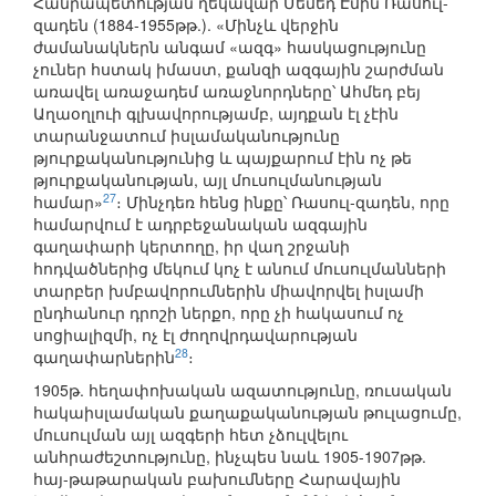
Հանրապետության ղեկավար Մեմեդ Էմին Ռասուլ-
զադեն (1884-1955թթ.). «Մինչև վերջին
ժամանակներն անգամ «ազգ» հասկացությունը
չուներ հստակ իմաստ, քանզի ազգային շարժման
առավել առաջադեմ առաջնորդները՝ Ահմեդ բեյ
Աղաօղլուի գլխավորությամբ, այդքան էլ չէին
տարանջատում իսլամականությունը
թյուրքականությունից և պայքարում էին ոչ թե
թյուրքականության, այլ մուսուլմանության
27
համար»
։ Մինչդեռ հենց ինքը՝ Ռասուլ-զադեն, որը
համարվում է ադրբեջանական ազգային
գաղափարի կերտողը, իր վաղ շրջանի
հոդվածներից մեկում կոչ է անում մուսուլմանների
տարբեր խմբավորումներին միավորվել իսլամի
ընդհանուր դրոշի ներքո, որը չի հակասում ոչ
սոցիալիզմի, ոչ էլ ժողովրդավարության
28
գաղափարներին
։
1905թ. հեղափոխական ազատությունը, ռուսական
հակաիսլամական քաղաքականության թուլացումը,
մուսուլման այլ ազգերի հետ չձուլվելու
անհրաժեշտությունը, ինչպես նաև 1905-1907թթ.
հայ-թաթարական բախումները Հարավային