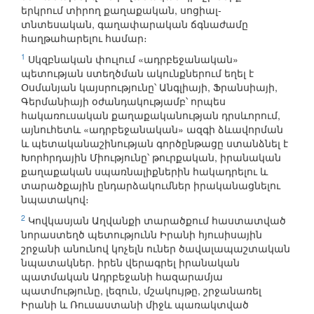
երկրում տիրող քաղաքական, սոցիալ-
տնտեսական, գաղափարական ճգնաժամը
հաղթահարելու համար։
1
Սկզբնական փուլում «ադրբեջանական»
պետության ստեղծման ակունքներում եղել է
Օսմանյան կայսրությունը՝ Անգլիայի, Ֆրանսիայի,
Գերմանիայի օժանդակությամբ՝ որպես
հակառուսական քաղաքականության դրսևորում,
այնուհետև «ադրբեջանական» ազգի ձևավորման
և պետականաշինության գործընթացը ստանձնել է
Խորհրդային Միությունը՝ թուրքական, իրանական
քաղաքական սպառնալիքներին հակադրելու և
տարածքային ընդարձակումներ իրականացնելու
նպատակով։
2
Կովկասյան Աղվանքի տարածքում հաստատված
նորաստեղծ պետությունն Իրանի հյուսիսային
շրջանի անունով կոչելն ուներ ծավալապաշտական
նպատակներ. իրեն վերագրել իրանական
պատմական Ադրբեջանի հազարամյա
պատմությունը, լեզուն, մշակույթը, շրջանառել
Իրանի և Ռուսաստանի միջև պառակտված