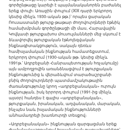
գործընթացը կարելի է պայմանականորեն բաժանել
երեք փուլի։ Առաջին փուլում (XIX դարի երկրորդ
կեսից մինչև 1930-ական թթ.)՝ որպես ցարական
Ռուսաստանի թյուրք-թաթար ժողովուրդների էթնիկ
համախմբման գործընթացի մի մաս, Հարավային
Կովկասի թյուրքախոս մուսուլմանների մեջ սկսում է
ձևավորվել թյուրքական էթնոլեզվական
ինքնագիտակցություն, սակայն դեռևս
համիսլամական ինքնության համատեքստում,
երկրորդ փուլում (1930-ական թթ. կեսից մինչև
1991թ.՝ Ադրբեջանի Հանրապետության հռչակումը)
այն ամբողջովին առանձնացվում է թյուրքական
ինքնությունից և վերաձևվում տարածաշրջանի
բնիկ ժողովուրդների պատմամշակութային
ժառանգությունը կրող «ադրբեջանական» ուրույն
ինքնության, իսկ երրորդ փուլում (1991-ից մինչև
այսօր) հանդես է գալիս «ադրբեջանական»,
թյուրքական, իրանական, աղվանական, մարական,
ինչպես նաև իսլամական ինքնությունների
անհամադրելի խառնուրդի տեսքով։
«Ադրբեջանական» ինքնության զարգացման երեք
ժամանակաշրջանում իսլամական գաղափարները՝