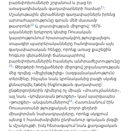
բարեփոխումների շրջանում և բաց էր
21
առաջադիմական գաղափարների համար
:
Մշակութային վերածննդի գաղափարներն իրենց
արտահայտությունը գտան մեծ մասամբ
22
թատրոնի
և լրատվության միջոցով: 1870-
ականների երկրորդ կեսից Ռուսական
կայսրությունում հրատարակվող թյուրքալեզու
տպագիր պարբերականները հանդիսացան այն
գաղափարական հենքը, որոնք առաջ քաշեցին
հոգևոր վերածննդի ճանապարհով
բարեփոխումներին հասնելու անհրաժեշտությունը
23
։ Թերթերի հոդվածների միջոցով շրջանառության
մեջ դրվեց «միլլիյեթչիլիք» (ազգայնականություն)
տերմինը, ինչպես նաև կրոնականից բացի սկսեց
քննարկվել էթնիկ ինքնության գաղափարը՝
ընթերցողներին դիմելով ոչ միայն «մուսուլմաններ»,
այլ նաև «կովկասյան թուրքեր» կամ պարզապես
24
«թուրքեր» անվանումներով
։ Հասունանում էին
Ռուսաստանի թյուրքական բոլոր ցեղերի
միավորման նախադրյալները, որոնք սկզբում
պետք է համախմբվեին ընդհանուր գրական լեզվի
և մշակույթի, իսկ հետագայում նաև քաղաքական