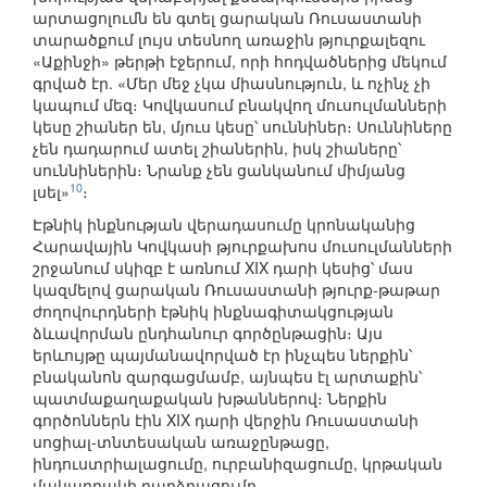
արտացոլումն են գտել ցարական Ռուսաստանի
տարածքում լույս տեսնող առաջին թյուրքալեզու
«Աքինջի» թերթի էջերում, որի հոդվածներից մեկում
գրված էր. «Մեր մեջ չկա միասնություն, և ոչինչ չի
կապում մեզ։ Կովկասում բնակվող մուսուլմանների
կեսը շիաներ են, մյուս կեսը՝ սուննիներ։ Սուննիները
չեն դադարում ատել շիաներին, իսկ շիաները՝
սուննիներին։ Նրանք չեն ցանկանում միմյանց
10
լսել»
։
Էթնիկ ինքնության վերադասումը կրոնականից
Հարավային Կովկասի թյուրքախոս մուսուլմանների
շրջանում սկիզբ է առնում XIX դարի կեսից՝ մաս
կազմելով ցարական Ռուսաստանի թյուրք-թաթար
ժողովուրդների էթնիկ ինքնագիտակցության
ձևավորման ընդհանուր գործընթացին։ Այս
երևույթը պայմանավորված էր ինչպես ներքին՝
բնականոն զարգացմամբ, այնպես էլ արտաքին՝
պատմաքաղաքական խթաններով։ Ներքին
գործոններն էին XIX դարի վերջին Ռուսաստանի
սոցիալ-տնտեսական առաջընթացը,
ինդուստրիալացումը, ուրբանիզացումը, կրթական
մակարդակի բարձրացումը,