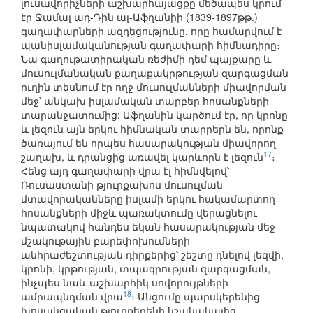
լուսավորիչների աշխարհայացքը մեծապես կրում
էր Ջամալ ադ-Դին ալ-Աֆղանիի (1839-1897թթ.)
գաղափարների ազդեցությունը, որը համարվում է
պանիսլամականության գաղափարի հիմնադիրը։
Նա գաղութատիրական ռեժիմի դեմ պայքարը և
մուսուլմանական քաղաքակրթության զարգացման
ուղին տեսնում էր ողջ մուսուլմանների միավորման
մեջ՝ անկախ իսլամական տարբեր հոսանքների
տարանջատումից: Աֆղանին կարծում էր, որ կրոնը
և լեզուն այն երկու հիմնական տարրերն են, որոնք
ծառայում են որպես հասարակության միավորող
17
շաղախ, և դրանցից առավել կարևորն է լեզուն
։
Հենց այդ գաղափարի վրա էլ հիմնվելով՝
Ռուսաստանի թյուրքախոս մուսուլման
մտավորականները իսլամի երկու հակամարտող
հոսանքների միջև պառակտումը վերացնելու
նպատակով հանդես եկան հասարակության մեջ
մշակութային բարեփոխումների
անհրաժեշտության դիրքերից՝ շեշտը դնելով լեզվի,
կրոնի, կրթության, տպագրության զարգացման,
ինչպես նաև աշխարհիկ սովորույթների
18
ամրապնդման վրա
։ Անցումը պարսկերենից
խոսակցական թյուրքերենի նշանակալից