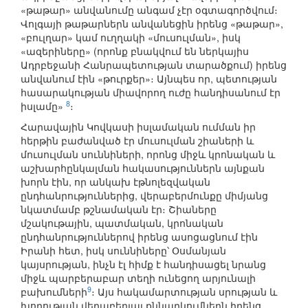
«թաթար» անվանումը անգամ չէր օգտագործվում։
Վոլգայի թաթարներն անվանեցին իրենց «թաթար»,
«բուլղար» կամ ուղղակի «մուսուլման», իսկ
«ազերիները» (որոնք բնակվում են ներկայիս
Ադրբեջանի Հանրապետության տարածքում) իրենց
անվանում էին «թուրքեր»։ Այնպես որ, պետության
հասարակության միավորող ուժը հանդիսանում էր
8
իսլամը»
։
Հարավային Կովկասի իսլամական ումման իր
հերթին բաժանված էր մուսուլման շիաների և
մուսուլման սուննիների, որոնց միջև կրոնական և
աշխարհընկալման հակասություններն այնքան
խորն էին, որ անկախ էթնոլեզվական
ընդհանրություններից, վերաբերմունքը միմյանց
նկատմամբ թշնամական էր։ Շիաները
մշակութային, պատմական, կրոնական
ընդհանրություններով իրենց ասոցացնում էին
Իրանի հետ, իսկ սուննիները՝ Օսմանյան
կայսրության, ինչն էլ հիմք է հանդիսացել նրանց
միջև պարբերաբար տեղի ունեցող արյունալի
9
բախումների
։ Այս հակամարտության սրության և
խորության վերաբերյալ քննարկումներն իրենց