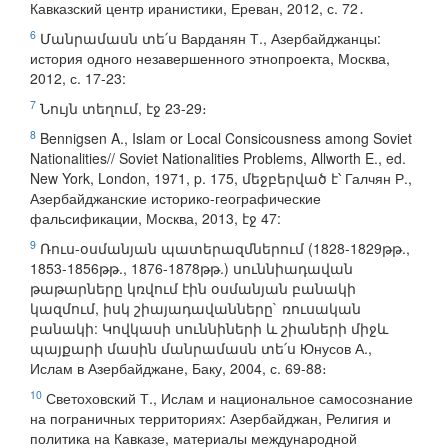
Кавказский центр иранистики, Ереван, 2012, с. 72․
6
Մանրամասն տե՛ս Варданян Т., Азербайджанцы:
история одного незавершенного этнопроекта, Москва,
2012, с. 17-23:
7
Նույն տեղում, էջ 23-29։
8
Bennigsen A., Islam or Local Consicousness among Soviet
Nationalities// Soviet Nationalities Problems, Allworth E., ed.
New York, London, 1971, p. 175, մեջբերված է՝ Галчян Р.,
Азербайджанские историко-географические
фальсификации, Москва, 2013, էջ 47:
9
Ռուս-օսմանյան պատերազմներում (1828-1829թթ.,
1853-1856թթ., 1876-1878թթ.) սուննիադավան
թաթարները կռվում էին օսմանյան բանակի
կազմում, իսկ շիայադավանները` ռուսական
բանակի: Կովկասի սուննիների և շիաների միջև
պայքարի մասին մանրամասն տե՛ս Юнусов А.,
Ислам в Азербайджане, Баку, 2004, с. 69-88։
10
Светоховский Т., Ислам и национальное самосознание
на пограничных территориях: Азербайджан, Религия и
политика на Кавказе, материалы международной