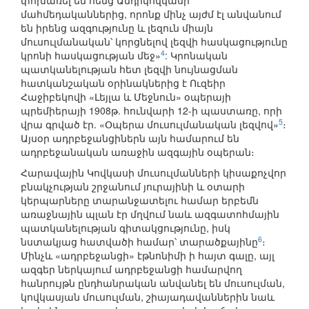
փոխառել են հենց Անդրկովկասի
մահմեդականներից, որոնք մինչ այժմ էլ անվանում
են իրենց ազգությունը և լեզուն միայն
մուսուլմանական՝ կորցնելով լեզվի հասկացությունը
4
կրոնի հասկացության մեջ»
: Կրոնական
պատկանելության հետ լեզվի նույնացման
հատկանշական օրինակներից է Ուզեիր
Հաջիբեկովի «Լեյլա և Մեջնուն» օպերայի
պրեմիերայի 1908թ. հունվարի 12-ի պաստառը, որի
5
վրա գրված էր. «Օպերա մուսուլմանական լեզվով»
։
Այսօր ադրբեջանցիներն այն համարում են
ադրբեջանական առաջին ազգային օպերան։
Հարավային Կովկասի մուսուլմանների կիսաքոչվոր
բնակչության շրջանում յուրայինի և օտարի
կերպարները տարանջատելու համար երբեմն
առաջնային պլան էր մղվում նաև ազգատոհմային
պատկանելության գիտակցությունը, իսկ
6
նստակյաց հատվածի համար՝ տարածքայինը
։
Մինչև «ադրբեջանցի» էթնոնիմի ի հայտ գալը, այլ
ազգեր ներկայում ադրբեջանցի համարվող
հանրույթն ընդհանրական անվանել են մուսուլման,
կովկասյան մուսուլման, շիայադավաններին նաև