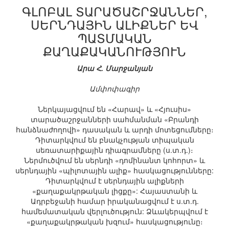
ԳԼՈԲԱԼ ՏԱՐԱԾԱՇՐՋԱՆՆԵՐ,
ՍԵՐՆԴԱՅԻՆ ԱԼԻՔՆԵՐ ԵՎ
ՊԱՏՄԱԿԱՆ
ՔԱՂԱՔԱԿԱՆՈՒԹՅՈՒՆ
Արա Հ. Մարջանյան
Ամփոփագիր
Ներկայացվում են «Հարավ» և «Հյուսիս»
տարածաշրջանների սահմանման «Բրանդի
հանձնաժողովի» դասական և արդի մոտեցումները։
Դիտարկվում են բնակչության տիպական
սեռատարիքային դիագրամները (ս.տ.դ.)։
Ներմուծվում են սերնդի «դոմինանտ կոհորտ» և
սերնդային «պիլոտային ալիք» հասկացությունները:
Դիտարկվում է սերնդային ալիքների
«քաղաքակրթական լիցքը»: Հայաստանի և
Ադրբեջանի համար իրականացվում է ս.տ.դ.
համեմատական վերլուծություն: Ձևակերպվում է
«քաղաքակրթական խզում» հասկացությունը։