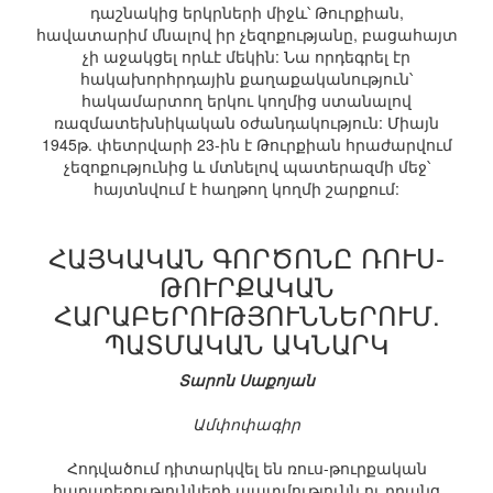
դաշնակից երկրների միջև՝ Թուրքիան,
հավատարիմ մնալով իր չեզոքությանը, բացահայտ
չի աջակցել որևէ մեկին: Նա որդեգրել էր
հակախորհրդային քաղաքականություն՝
հակամարտող երկու կողմից ստանալով
ռազմատեխնիկական օժանդակություն: Միայն
1945թ. փետրվարի 23-ին է Թուրքիան հրաժարվում
չեզոքությունից և մտնելով պատերազմի մեջ՝
հայտնվում է հաղթող կողմի շարքում:
ՀԱՅԿԱԿԱՆ ԳՈՐԾՈՆԸ ՌՈՒՍ-
ԹՈՒՐՔԱԿԱՆ
ՀԱՐԱԲԵՐՈՒԹՅՈՒՆՆԵՐՈՒՄ.
ՊԱՏՄԱԿԱՆ ԱԿՆԱՐԿ
Տարոն Սաքոյան
Ամփոփագիր
Հոդվածում դիտարկվել են ռուս-թուրքական
հարաբերությունների պատմությունն ու դրանց