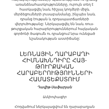
առանձնահատկությունները, ուրույն տեղ է
հատկացվել նաև հիշյալ կողմերի միջև
մերձեցումների լուսաբանմանը, ինչպես նաև
դրանց էության և դրդապատճառների
վերլուծությանը: Ներկայացվել են նաև ռուս-
թուրքական հարաբերություններում հայկական
գործոնի ծագումն ու դրանցում նրա ունեցած
նշանակության աստիճանը:
ԼԵՌՆԱՅԻՆ ՂԱՐԱԲԱՂԻ
ՀԻՄՆԱԽՆԴԻՐԸ ՀԱՅ-
ԹՈՒՐՔԱԿԱՆ
ՀԱՐԱԲԵՐՈՒԹՅՈՒՆՆԵՐԻ
ՀԱՄԱՏԵՔՍՏՈՒՄ
Դավիթ Սաֆարյան
Ամփոփագիր
Հոդվածում ներկայացվում են ղարաբաղյան