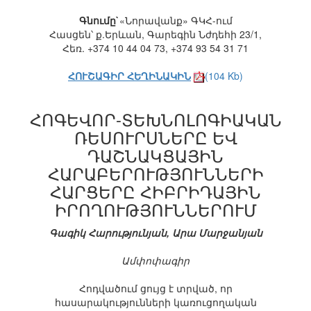
Գնումը`
«Նորավանք» ԳԿՀ-ում
Հասցեն՝ ք.Երևան, Գարեգին Նժդեհի 23/1,
Հեռ. +374 10 44 04 73, +374 93 54 31 71
ՀՈՒՇԱԳԻՐ ՀԵՂԻՆԱԿԻՆ
(104 Kb)
ՀՈԳԵՎՈՐ-ՏԵԽՆՈԼՈԳԻԱԿԱՆ
ՌԵՍՈՒՐՍՆԵՐԸ ԵՎ
ԴԱՇՆԱԿՑԱՅԻՆ
ՀԱՐԱԲԵՐՈՒԹՅՈՒՆՆԵՐԻ
ՀԱՐՑԵՐԸ ՀԻԲՐԻԴԱՅԻՆ
ԻՐՈՂՈՒԹՅՈՒՆՆԵՐՈՒՄ
Գագիկ Հարությունյան, Արա Մարջանյան
Ամփոփագիր
Հոդվածում ցույց է տրված, որ
հասարակությունների կառուցողական