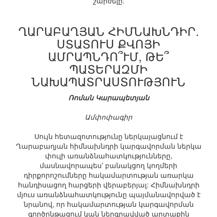
շարժելը:
ՂԱՐԱԲԱՂՅԱՆ ՀԻՄՆԱԽՆԴԻՐ.
ՍՏԱՏՈՒՍ ՔՎՈՅԻ
ԱՄՐԱՊՆԴՈ՞ՒՄ, ԹԵ՞
ՊԱՏԵՐԱԶՄԻ
ՆԱԽԱՊԱՏՐԱՍՏՈՒԹՅՈՒՆ
Ռոման Կարապետյան
Ամփոփագիր
Սույն հետազոտությունը ներկայացնում է
Ղարաբաղյան հիմնախնդրի կարգավորման ներկա
փուլի առանձնահատկությունները,
մասնավորապես՝ բանակցող կողմերի
դիրքորոշումները հակամարտության առարկա
հանդիսացող հարցերի վերաբերյալ: Հիմնախնդրի
մյուս առանձնահատկությունը պայմանավորված է
նրանով, որ հակամարտության կարգավորման
գործընթացում կան ներգրավված արտաքին