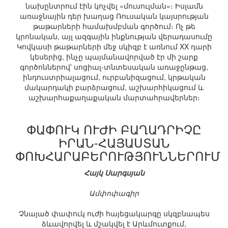
նախընտրում էին կոչվել «մուսուլման»։ Իսլամն
առաջնային դեր խաղաց Ռուսական կայսրության
թաթարների համախմբման գործում։ Ոչ թե
կրոնական, այլ ազգային ինքնության վերադասումը
Կովկասի թաթարների մեջ սկիզբ է առնում XX դարի
կեսերից, ինչը պայմանավորված էր մի շարք
գործոններով՝ սոցիալ-տնտեսական առաջընթաց,
ինդուստրիալացում, ուրբանիզացում, կրթական
մակարդակի բարձրացում, աշխարհիկացում և
աշխարհաքաղաքական մարտահրավերներ։
ՓԱՓՈՒԿ ՈՒԺԻ ԲԱՂԱԴՐԻՉԸ
ԻՐԱՆ-ՀԱՅԱՍՏԱՆ
ՓՈԽՀԱՐԱԲԵՐՈՒԹՅՈՒՆՆԵՐՈՒՄ
Հայկ Սարգսյան
Ամփոփագիր
Չնայած փափուկ ուժի հայեցակարգը սկզբնապես
ձևավորվել և մշակվել է Արևմուտքում,