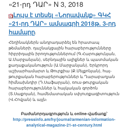
«21-րդ ԴԱՐ» N 3, 2018
Լույս է տեսել «Նորավանք» ԳԿՀ
«21-րդ ԴԱՐ» ամսագրի 2018թ. 3-րդ
համարը
։
Հեղինակներն անդրադարձել են հրատապ
թեմաների. դաշնակցային հարաբերությունները
հիբրիդային իրողություններում (Գ.Հարությունյան,
Ա.Մարջանյան), սերնդային ալիքներ և պատմական
քաղաքականություն (Ա.Մարջանյան), Երկրորդ
աշխարհամարտ և Թուրքիա (Ք.Մելքոնյան), հայ-
թուրքական հարաբերություններ և Ղարաբաղյան
հիմնախնդիր (Դ.Սաֆարյան), ռուս-թուրքական
հարաբերություններ և հայկական գործոն
(Տ.Սաքոյան), համեմատական սփյուռքագիտություն
(Վ.Հովյան) և այլն։
Բաժանորդագրություն և online-վաճառք՝
http://pressinfo.am/hy/journal/armenian-information-
analytical-magazine-21-st-century.html