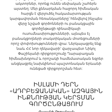
ակտորներ, որոնք ունեն սեփական շահերն
այստեղ: Մեր քննարկման հաջորդ հիմնական
հարցն է վերլուծել հակամարտության
կարգավորման հեռանկարները՝ հենվելով ինչպես
վերը նշված գործոնների ու բանակցային
գործընթացի դինամիկայի
ուսումնասիրությունների, այնպես էլ
բանակցողների տակտիկական մոտեցումների
որոշ փոփոխությունների վրա: Ներկայացրել ենք
նաև ՀՀ նոր ղեկավարի՝ վարչապետ Նիկոլ
Փաշինյանի դիրքորոշումը Ղարաբաղյան
հիմնախնդրում և որոշակի համեմատական եզրեր
անցկացրել նախկինում պաշտոնական Երևանի
ունեցած դիրքորոշման հետ:
ԻՍԼԱՄԻ ԴԵՐՆ
«ԱԴՐԲԵՋԱՆԱԿԱՆ» ԱԶԳԱՅԻՆ
ԻՆՔՆՈՒԹՅԱՆ ԿԵՐՏՄԱՆ
ԳՈՐԾԸՆԹԱՑՈՒՄ
Գայանե Չոբանյան