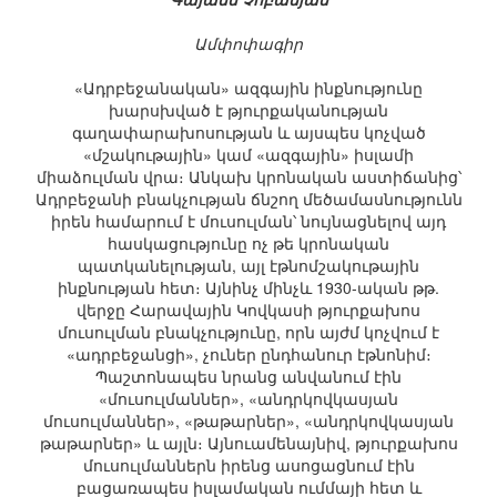
Ամփոփագիր
«Ադրբեջանական» ազգային ինքնությունը
խարսխված է թյուրքականության
գաղափարախոսության և այսպես կոչված
«մշակութային» կամ «ազգային» իսլամի
միաձուլման վրա։ Անկախ կրոնական աստիճանից՝
Ադրբեջանի բնակչության ճնշող մեծամասնությունն
իրեն համարում է մուսուլման՝ նույնացնելով այդ
հասկացությունը ոչ թե կրոնական
պատկանելության, այլ էթնոմշակութային
ինքնության հետ։ Այնինչ մինչև 1930-ական թթ.
վերջը Հարավային Կովկասի թյուրքախոս
մուսուլման բնակչությունը, որն այժմ կոչվում է
«ադրբեջանցի», չուներ ընդհանուր էթնոնիմ։
Պաշտոնապես նրանց անվանում էին
«մուսուլմաններ», «անդրկովկասյան
մուսուլմաններ», «թաթարներ», «անդրկովկասյան
թաթարներ» և այլն։ Այնուամենայնիվ, թյուրքախոս
մուսուլմաններն իրենց ասոցացնում էին
բացառապես իսլամական ումմայի հետ և