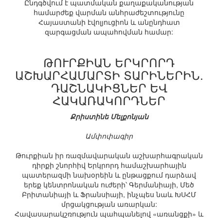
Ընդգծվում է պատմական քաղաքականության
համարժեք վարման անհրաժեշտությունը
Հայաստանի էվոլյուցիոն և անընդհատ
զարգացման ապահովման համար:
ԹՈՒՐՔԻԱՆ ԵՐԿՐՈՐԴ
ԱՇԽԱՐՀԱՄԱՐՏԻ ՏԱՐԻՆԵՐԻՆ.
ԴԱՇՆԱԿԻՑՆԵՐ ԵՎ
ՀԱԿԱՌԱԿՈՐԴՆԵՐ
Քրիստինե Մելքոնյան
Ամփոփագիր
Թուրքիան իր ռազմավարական աշխարհագրական
դիրքի շնորհիվ Երկրորդ համաշխարհային
պատերազմի նախօրեին և ընթացքում դարձավ
երեք կենտրոնական ուժերի՝ Գերմանիայի, Մեծ
Բրիտանիայի և Ֆրանսիայի, ինչպես նաև ԽՍՀՄ
մրցակցության առարկան:
Հավասարակշռություն պահպանելով «առանցքի» և