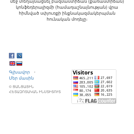
մեջ տեղայնացնել բազմաստիճան (քառաստիճան)
կոնֆեդերալիզմի (համադաշնայնության) վրա
հիմնված սփյուռքի ինքնակազմակերպման
հունական մոդելը։
Գլխավոր
⋅
Մեր մասին
© ՑԱՆՑԱՅԻՆ
ՀԵՏԱԶՈՏԱԿԱՆ ԻՆՍՏԻՏՈՒՏ